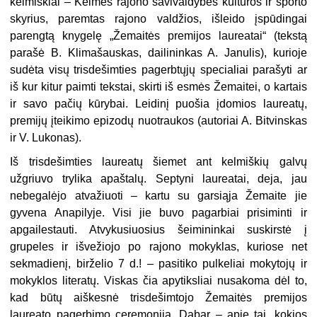
kelmiš­kiai – Kelmės rajono savivaldybės kultūros ir sporto
skyrius, paremtas rajono valdžios, išleido įspūdingai
parengtą knygelę „Že­maitės premijos laureatai“ (tekstą
parašė B. Klimašauskas, dailininkas A. Janulis), kurioje
sudėta visų trisdešimties pagerbtų­jų specialiai parašyti ar
iš kur kitur paimti tekstai, skirti iš esmės Žemaitei, o kartais
ir savo pačių kūrybai. Leidinį puošia įdomios lau­reatų,
premijų įteikimo epizodų nuotraukos (autoriai A. Bitvinskas
ir V. Lukonas).
Iš trisdešimties laureatų šiemet ant kelmiškių galvų
užgriuvo try­lika apaštalų. Septyni laureatai, deja, jau
nebegalėjo atvažiuoti – kartu su garsiąja Žemaite jie
gyvena Anapilyje. Visi jie buvo pagarbiai prisiminti ir
apgailestauti. Atvykusiuosius šeimininkai suskirstė į
grupeles ir išvežiojo po rajono mokyklas, kuriose net
sekmadienį, birželio 7 d.! – pasitiko pulkeliai mokytojų ir
mokyklos literatų. Viskas čia apytiksliai nusakoma dėl to,
kad būtų aiškesnė trisdešimtojo Žemaitės premijos
laureato pagerbimo ceremonija. Dabar – apie tai, kokios