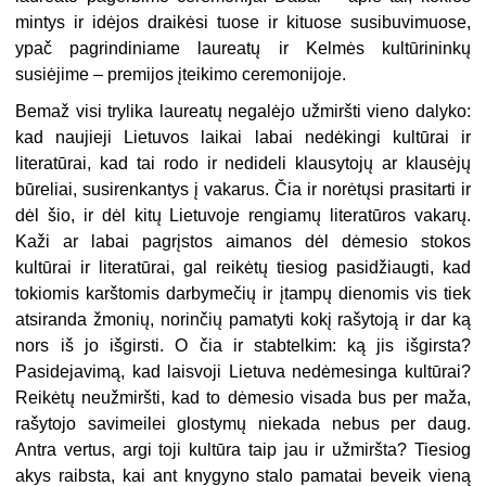
mintys ir idėjos draikėsi tuose ir kituose susibuvimuose,
ypač pagrindiniame laureatų ir Kelmės kultūrininkų
susiėjime – premijos įteikimo ceremonijoje.
Bemaž visi trylika laureatų negalėjo užmiršti vieno dalyko:
kad naujieji Lietuvos laikai labai nedėkingi kultūrai ir
literatūrai, kad tai rodo ir nedideli klausytojų ar klausėjų
būreliai, susirenkantys į vakarus. Čia ir norėtųsi prasitarti ir
dėl šio, ir dėl kitų Lietuvoje rengiamų literatūros vakarų.
Kaži ar labai pagrįstos aimanos dėl dė­mesio stokos
kultūrai ir literatūrai, gal reikėtų tiesiog pasidžiaugti, kad
tokiomis karštomis darbymečių ir įtampų dienomis vis tiek
atsiranda žmonių, norinčių pamatyti kokį rašytoją ir dar ką
nors iš jo išgirsti. O čia ir stabtelkim: ką jis išgirsta?
Pasidejavimą, kad lais­voji Lietuva nedėmesinga kultūrai?
Reikėtų neužmiršti, kad to dėmesio visada bus per maža,
rašytojo savimeilei glostymų nieka­da nebus per daug.
Antra vertus, argi toji kultūra taip jau ir užmiršta? Tiesiog
akys raibsta, kai ant knygyno stalo pamatai be­veik vieną