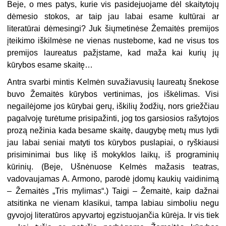
Beje, o mes patys, kurie vis pasidejuojame dėl skaitytojų
dėme­sio stokos, ar taip jau labai esame kultūrai ar
literatūrai dėmesingi? Juk šiųmetinėse Žemaitės premijos
įteikimo iškilmėse ne vienas nustebome, kad ne visus tos
premijos laureatus pažįstame, kad ma­ža kai kurių jų
kūrybos esame skaitę…
Antra svarbi mintis Kelmėn suvažiavusių laureatų šnekose
bu­vo Žemaitės kūrybos vertinimas, jos iškėlimas. Visi
negailėjome jos kūrybai gerų, iškilių žodžių, nors griežčiau
pagalvoję turėtume prisipažinti, jog tos garsiosios rašytojos
prozą nežinia kada besame skaitę, daugybę metų mus lydi
jau labai seniai matyti tos kūrybos puslapiai, o ryškiausi
prisiminimai bus likę iš mokyklos laikų, iš pro­graminių
kūrinių. (Beje, Ušnėnuose Kelmės mažasis teatras,
vadovaujamas A. Armono, parodė įdomų kaukių vaidinimą
– Žemaitės „Tris mylimas“.) Taigi – Žemaitė, kaip dažnai
atsitinka ne vie­nam klasikui, tampa labiau simboliu negu
gyvojoj literatūros apyvartoj egzistuojančia kūrėja. Ir vis tiek