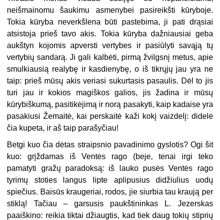
neišmainomu šaukimu asmenybei pasireikšti kūryboje.
Tokia kūryba neverkšlena būti pastebima, ji pati drąsiai
atsistoja prieš tavo akis. Tokia kūry­ba dažniausiai geba
aukštyn kojomis apversti vertybes ir pasiūlyti savąją tų
vertybių sandarą. Ji gali kalbėti, pirmą žvilgsnį metus, apie
smulkiausią realybę ir kasdienybę, o iš tikrųjų jau yra ne
taip: prieš mūsų akis veriasi sukurtasis pasaulis. Dėl to jis
turi jau ir ko­kios magiškos galios, jis žadina ir mūsų
kūrybiškumą, pasitikėjimą ir norą pasakyti, kaip kadaise yra
pasakiusi Žemaitė, kai perskaitė kaži kokį vaizdelį: didelė
čia kupeta, ir aš taip parašyčiau!
Betgi kuo čia dėtas straipsnio pavadinimo gyslotis? Ogi šit
kuo: grįždamas iš Ventės rago (beje, tenai irgi teko
pamatyti gražų para­doksą: iš lauko pusės Ventės rago
tyrimų stoties langus lipte aplipusius didžiulius uodų
spiečius. Baisūs kraugeriai, rodos, jie siur­bia tau kraują per
stiklą! Tačiau – garsusis paukštininkas L. Jezerskas
paaiškino: reikia tiktai džiaugtis, kad tiek daug tokių stiprių