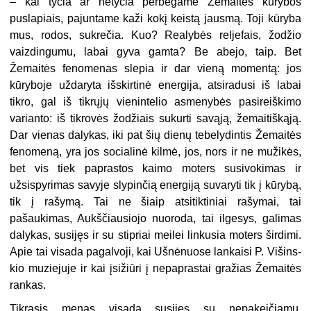
– kai tyčia ar netyčia per­bėgame Žemaitės kūrybos
puslapiais, pajuntame kaži kokį keistą jausmą. Toji kūryba
mus, rodos, sukrečia. Kuo? Realybės reljefais, žodžio
vaizdingumu, labai gyva gamta? Be abejo, taip. Bet
Žemaitės fenomenas slepia ir dar vieną momentą: jos
kūryboje uždaryta išskir­tinė energija, atsiradusi iš labai
tikro, gal iš tikrųjų vienintelio asmenybės pasireiškimo
varianto: iš tikrovės žodžiais sukurti savą­ją, žemaitiškąją.
Dar vienas dalykas, iki pat šių dienų tebelydintis Žemaitės
fenomeną, yra jos socialinė kilmė, jos, nors ir ne mužikės,
bet vis tiek paprastos kaimo moters susivokimas ir
užsispyrimas sa­vyje slypinčią energiją suvaryti tik į kūrybą,
tik į rašymą. Tai ne šiaip atsitiktiniai rašymai, tai
pašaukimas, Aukščiausiojo nuoroda, tai il­gesys, galimas
dalykas, susijęs ir su stipriai meilei linkusia moters širdimi.
Apie tai visada pagalvoji, kai Ušnėnuose lankaisi P. Višins­
kio muziejuje ir kai įsižiūri į nepaprastai gražias Žemaitės
rankas.
Tikrasis menas visada susijęs su nepakeičiamu,