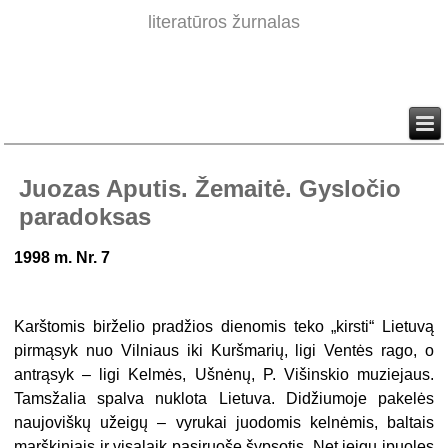
literatūros žurnalas
Juozas Aputis. Žemaitė. Gysločio
paradoksas
1998 m. Nr. 7
Karštomis birželio pradžios dienomis teko „kirsti“ Lietuvą
pir­mąsyk nuo Vilniaus iki Kuršmarių, ligi Ventės rago, o
antrąsyk – ligi Kelmės, Ušnėnų, P. Višinskio muziejaus.
Tamsžalia spalva nuklota Lietuva. Didžiumoje pakelės
naujoviškų užeigų – vyrukai juodomis kelnėmis, baltais
marškiniais ir visąlaik pasiruošę šypsotis. Net jeigu įpuolęs