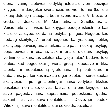
dieną įvairių Lietuvos leidyklų išleistas vien poezijos
knygas – ir daugokai sveriančias ne vien turiniu (kuris iš
tikrųjų di­delis) matuojant, bet ir svorio matais: V. Bložė, S.
Geda, J. Juškaitis, M. Martinaitis, J. Strielkūnas, J.
Vaičiūnaitė… Ir visas tas knygas padėjo išleisti ne kas
kitas, o valstybė, skirdama leidybai pinigus. Ne­gerai, kad
nedaug skaitytojų? Turbūt negeriau, kai yra daug netikrų
skaitytojų, buvusių anais laikais, taip pat ir netikrų rašytojų,
beje, buvusių ir esamų. Juk ir anais, didžiais rašytojų
vertinimo laikais, tas „platus skaitytojų ratas“ būdavo toks
platus, kad begėdiškai į vie­ną gretą rikiuodavo ir tikrą
talentą, ir nepataisomą grafomaną. Tą patį daro ir
dabartinis, jau kur kas mažiau organizuotas ir sureži­suotas
skaitytojas – jis irgi talentingai maišo vertybes, tiksliau
pasakius, ne maišo, o visai laisvai eina prie knygos – su
savo pagei­davimais, supratimais, potroškiais, gudriai
sakant – su visu savo mentalitetu. Ir, Dieve, jam padėk!
Viliokim jį savo mentalitetais ar sek­so drabužėliais!