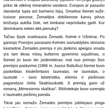
pirksi tik stiklinę mineralinio vandens. Europos ar pasaulio
standartai tupia ant barmeno lūpų. Smarkiai šiemet sužė­
lusiose pievose, Žemaitijos dobilienose karvių pilvus
brūžuoja aukšta žolė, net bimbalai neprisitaiko įgelti. Kur
ūkininkams reikės dėti pienuką?
Tačiau šįsyk svarbiausia Žemaitė, Kelmė ir Ušnėnai. Po
garsio­jo Poezijos pavasario Kelmės savivaldybės skiriama
kasmetinė Žemaitės premija ir jos įteikimo apeigos visada
yra tam tikras mū­sų kultūrino gyvenimo sujudimas, o
šiemet jis buvo itin įsidėmėtinas: mat nuo pirmojo šios
premijos paskyrimo (1966 m. Juozui Baltušiui) šiemet buvo
paskelbtas trisdešimtasis laureatas, ne laureatas, o
laureatė – savo beletristika, eilėmis ir piešiniais
pagarsėjusi Jolita Skablauskaitė. Ji premiją gavo už
romaną „Mėnesienos skalikas“. Bibliotekoje buvo surengta
ir laureatės piešinių paroda.
Tikrai jau nemažo Žemaitės premijos jubiliejaus proga