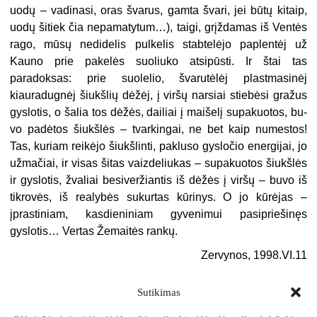
uodų – vadinasi, oras švarus, gamta švari, jei būtų kitaip,
uodų šitiek čia nepamatytum…), taigi, grįždamas iš Ventės
rago, mūsų nedidelis pulkelis stabtelėjo paplentėj už
Kauno prie pakelės suoliu­ko atsipūsti. Ir štai tas
paradoksas: prie suolelio, švarutėlėj plastmasinėj
kiauradugnėj šiukšlių dėžėj, į viršų narsiai stiebėsi gražus
gyslotis, o šalia tos dėžės, dailiai į maišelį supakuotos, bu­
vo padėtos šiukšlės – tvarkingai, ne bet kaip numestos!
Tas, kuriam reikėjo šiukšlinti, pakluso gysločio energijai, jo
užmačiai, ir visas šitas vaizdeliukas – supakuotos šiukšlės
ir gyslotis, žvaliai besiver­žiantis iš dėžės į viršų – buvo iš
tikrovės, iš realybės sukurtas kūrinys. O jo kūrėjas –
įprastiniam, kasdieniniam gyvenimui pasi­priešinęs
gyslotis… Vertas Žemaitės rankų.
Zervynos, 1998.VI.11
Sutikimas