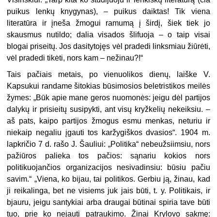
puikus lenkų knygynas), – puikus daiktas! Tik viena
literatūra ir įneša žmogui ramumą į širdį, šiek tiek jo
skausmus nutildo; dalia visados šlifuoja – o taip visai
blogai priseitų. Jos dasitytojęs vėl pradedi linksmiau žiūrėti,
vėl pradedi tikėti, nors kam – nežinau?!“
Tais pačiais metais, po vienuolikos dienų, laiške V.
Kapsukui randame šitokias būsimosios beletristikos meilės
žymes: „Būk apie mane geros nuomonės: jeigu dėl partijos
dalykų ir prisieitų susipykti, ant visų kryžkelių nekeiksiu. –
aš pats, kaipo partijos žmogus esmu menkas, neturiu ir
niekaip negaliu įgauti tos karžygiškos dvasios“. 1904 m.
lapkričio 7 d. rašo J. Šauliui: „Politika“ nebeužsiimsiu, nors
pažiūros palieka tos pačios: sąnariu kokios nors
politikuojančios organizacijos nesivadinsiu: būsiu pačiu
savim.“ „Viena, ko bijau, tai politikos. Gerbiu ją, žinau, kad
ji reikalinga, bet ne visiems juk jais būti, t. y. Politikais, ir
bjauru, jeigu santykiai arba draugai būtinai spiria tave būti
tuo, prie ko nejauti patraukimo. Žinai Krylovo sakmę: