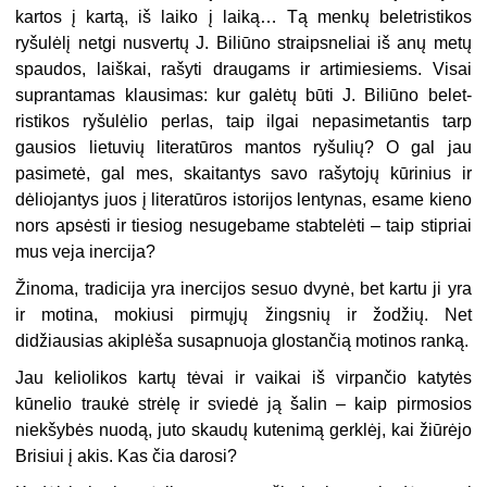
kartos į kartą, iš laiko į
la
i
ką
… Tą menkų beletristikos
ryšulėlį netgi nusvertų J. Biliūno straipsneliai iš anų metų
spaudos, laiškai, rašyti draugams ir artimiesiems. Visai
suprantamas klausimas: kur galėtų būti J. Biliūno belet­
ristikos ryšulėlio perlas, taip ilgai nepasimetantis tarp
gausios lietuvių literatūros mantos ryšulių? O gal jau
pasimetė, gal mes, skai­tantys savo rašytojų kūrinius ir
dėliojantys juos į literatūros istorijos lentynas, esame kieno
nors apsėsti ir tiesiog nesugebame stabtelėti – taip stipriai
mus veja inercija?
Žinoma, tradicija yra inercijos sesuo dvynė, bet kartu ji yra
ir motina, mokiusi pirmųjų žingsnių ir žodžių. Net
didžiausias akiplėša susapnuoja glostančią motinos ranką.
Jau keliolikos kartų tėvai ir vaikai iš virpančio katytės
kūnelio traukė strėlę ir sviedė ją šalin – kaip pirmosios
niekšybės nuodą, ju­to skaudų kutenimą gerklėj, kai žiūrėjo
Brisiui į akis. Kas čia darosi?