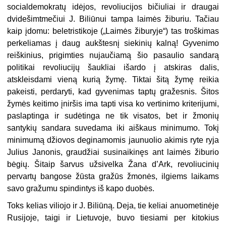
socialdemokratų idėjos, revoliucijos bičiuliai ir draugai
dvidešimtmečiui J. Biliūnui tampa laimės žiburiu. Tačiau
kaip įdomu: beletristikoje („Laimės žiburyje“) tas troškimas
perkeliamas į daug aukštesnį siekinių kalną! Gyvenimo
reiškinius, prigimties nujaučiamą šio pasaulio sandarą
politikai revoliucijų šaukliai išardo į atskiras dalis,
atskleisdami vieną kurią žymę. Tiktai šitą žymę reikia
pakeisti, perdaryti, kad gyvenimas tap­tų gražesnis. Šitos
žymės keitimo įniršis ima tapti visa ko vertinimo kriterijumi,
paslaptinga ir sudėtinga ne tik visatos, bet ir žmonių
santykių sandara suvedama iki aiškaus minimumo. Tokį
minimumą džiovos deginamomis jaunuolio akimis ryte ryja
Julius Janonis, graudžiai susinaikinęs ant laimės žiburio
bėgių. Šitaip šarvus užsivelka Žana d’Ark, revoliucinių
pervartų bangose žūsta gražūs žmonės, ilgiems laikams
savo gražumu spindintys iš kapo duobės.
Toks kelias viliojo ir J. Biliūną. Deja, tie keliai anuometinėje
Ru­sijoje, taigi ir Lietuvoje, buvo tiesiami per kitokius