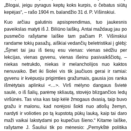
„Blogai, jeigu pyragus keptų koks kurpis, o čebatus siūtų
kepėjas“, – rašo 1904 m. balandžio 31 d. P. Višinskiui.
Kuo arčiau galutinis apsisprendimas, tuo jaukesnis
paveikslas matyti iš J. Biliūno laiškų. Antai maždaug jau po
pusmečio rašytame laiške tam pačiam P. Višinskiui
randame tokių pasažų, aiškiai vedančių beletristikai į glėbį:
„Šįmet tai jau iš tiesų esu vienas: vienas sėdžiu per
lekcijas, vienas gyvenu, vienas išeinu pasivaikščiotų, –
niekas netrukdo, niekas ir melancholijos nuo kaktos
nenuvaiko. Bet iki šiolei vis tik jaučiuos gerai ir ramiai:
gyvenu ir kvėpuoju prigimties gražumais, gausia jos ranka
išmėtytais aplinkui <…>. Virš mėlyno dangaus švietė
saulė, o iš šalių, parėmę skliautą, stovėjo blizgančios ledų
viršūnės. Tas visa kas taip kėlė žmogaus dvasią, taip buvo
gražu ir malonu, kad norėjosi šokti nuo atlošų žemyn,
nardyti ir volioties po tą kupstotą pūkų lauką, kaip tai daro
maži vaikai lakstydami po kupečius šieno.“ Kitame laiške,
rašytame J. Šauliui tik po mėnesio: „Pernykštė politika