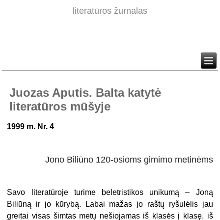
literatūros žurnalas
Juozas Aputis. Balta katytė
literatūros mūšyje
1999 m. Nr. 4
Jono Biliūno 120-osioms gimimo metinėms
Savo literatūroje turime beletristikos unikumą – Joną
Biliūną ir jo kūrybą. Labai mažas
j
o raštų ryšulėlis jau
greitai visas šimtas metų nešiojamas iš klasės į klasę, iš