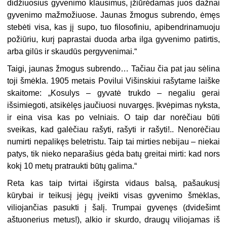
didžiuosius gyvenimo klausimus, įžiūrėdamas juos dažnai
gyvenimo mažmožiuose. Jaunas žmogus subrendo, ėmęs
stebėti visa, kas jį supo, tuo filosofiniu, apibendrinamuoju
požiūriu, kurį paprastai duoda arba ilga gyvenimo patirtis,
arba gilūs ir skaudūs pergyvenimai.“
Taigi, jaunas žmogus subrendo… Tačiau čia pat jau sėlina
toji šmėkla. 1905 metais Povilui Višinskiui rašytame laiške
skaitome: „Kosulys – gyvatė trukdo – negaliu gerai
išsimiegoti, atsikėlęs jaučiuosi nuvargęs. Įkvėpimas nyksta,
ir eina visa kas po velniais. O taip dar norėčiau būti
sveikas, kad galėčiau rašyti, rašyti ir rašyti!.. Nenorėčiau
numirti nepalikęs beletristu. Taip tai mirties nebijau – niekai
patys, tik nieko neparašius gėda batų greitai mirti: kad nors
kokį 10 metų pratraukti būtų galima.“
Reta kas taip tvirtai išgirsta vidaus balsą, pašaukusį
kūrybai ir teikusį jėgų įveikti visas gyvenimo šmėklas,
viliojančias pasukti į šalį. Trumpai gyvenęs (dvidešimt
aštuonerius metus!), alkio ir skurdo, draugų viliojamas iš