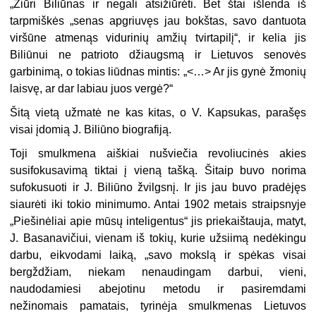
„Žiūri Biliūnas ir negali atsižiūrėti. Bet štai išlenda iš
tarpmiškės „senas apgriuvęs jau bokštas, savo dantuota
viršūne atmenąs vidu­rinių amžių tvirtapilį“, ir kelia jis
Biliūnui ne patrioto džiaugsmą ir Lietuvos senovės
garbinimą, o tokias liūdnas mintis: „<…> Ar jis gy­nė žmonių
laisvę, ar dar labiau juos vergė?“
Šitą vietą užmatė ne kas kitas, o V. Kapsukas, parašęs
visai įdomią J. Biliūno biografiją.
Toji smulkmena aiškiai nušviečia revoliucinės akies
susifokusavimą tiktai į vieną tašką. Šitaip buvo norima
sufokusuoti ir J. Biliūno žvilgsnį. Ir jis jau buvo pradėjęs
siaurėti iki tokio minimu­mo. Antai 1902 metais straipsnyje
„Piešinėliai apie mūsų inteligentus“ jis priekaištauja, matyt,
J. Basanavičiui, vienam iš tokių, kurie užsiimą nedėkingu
darbu, eikvodami laiką, „savo moks­lą ir spėkas visai
bergždžiam, niekam nenaudingam darbui, vieni,
naudodamiesi abejotinu metodu ir pasiremdami
nežinomais pama­tais, tyrinėja smulkmenas Lietuvos