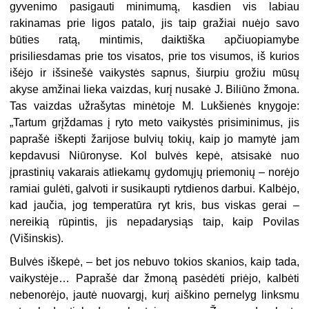
gyvenimo pasigauti minimumą, kasdien vis la­biau
rakinamas prie ligos patalo, jis taip gražiai nuėjo savo
būties ratą, mintimis, daiktiška apčiuopiamybe
prisiliesdamas prie tos vi­satos, prie tos visumos, iš kurios
išėjo ir išsinešė vaikystės sapnus, šiurpiu grožiu mūsų
akyse amžinai lieka vaizdas, kurį nusakė J. Bi­liūno žmona.
Tas vaizdas užrašytas minėtoje M. Lukšienės knygoje:
„Tartum grįždamas į ryto meto vaikystės prisiminimus, jis
paprašė iškepti žarijose bulvių tokių, kaip jo mamytė jam
kepdavusi Niūro­nyse. Kol bulvės kepė, atsisakė nuo
įprastinių vakarais atliekamų gydomųjų priemonių – norėjo
ramiai gulėti, galvoti ir susikaupti ryt­dienos darbui. Kalbėjo,
kad jaučia, jog temperatūra ryt kris, bus viskas gerai –
nereikią rūpintis, jis nepadarysiąs taip, kaip Povilas
(Višinskis).
Bulvės iškepė, – bet jos nebuvo tokios skanios, kaip tada,
vaikys­tėje… Paprašė dar žmoną pasėdėti priėjo, kalbėti
nebenorėjo, jautė nuovargį, kurį aiškino pernelyg linksmu