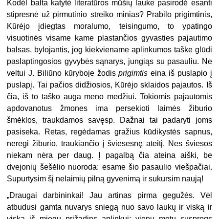
Kodėl balta katytė literatūros mūšių lauke pasirodė esanti
stip­resnė už pirmutinio streiko minias? Prabilo prigimtinis,
Kūrėjo įdiegtas moralumo, teisingumo, to ypatingo
visuotinės visame kame plastančios gyvasties pajautimo
balsas, bylojantis, jog kiekviename aplinkumos taške glūdi
paslaptingosios gyvybės sąnarys, jungiąs su pasauliu. Ne
veltui J. Biliūno kūryboje žodis
prigimtis
eina iš puslapio į
puslapį. Tai pačios didžiosios, Kūrėjo sklaidos pajautos. Iš
čia, iš to taško auga meno medžiui. Tokiomis pajautomis
apdovanotus žmones ima persekioti laimės žiburio
šmėklos, traukdamos savęsp. Dažnai tai padaryti joms
pasiseka. Retas, regėdamas gražius kūdikystės sapnus,
neregi žiburio, traukiančio į šviesesnę ateitį. Nes šviesos
niekam nėra per daug. Į pagalbą čia ateina aiški, be
dvejonių šešėlio nuoroda: esame šio pasaulio viešpačiai.
Supurtysim šį nelaimių pilną gyvenimą ir sukursim naują!
„Draugai darbininkai! Jau artinas pirma gegužės. Vėl
atbudusi gamta nuvarys sniegą nuo savo laukų ir viską ir
viską iš miegų prižadins aplinkui: vienu metu susprogs