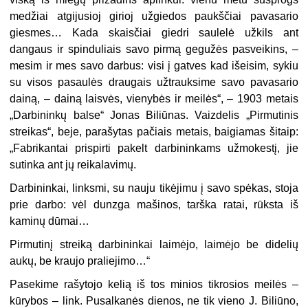
medžiai atgijusioj girioj užgiedos paukščiai pavasario
giesmes… Kada skaisčiai giedri saulelė užkils ant
dangaus ir spinduliais savo pirmą gegužės pasveikins, –
mesim ir mes savo darbus: visi į gatves kad išeisim, sykiu
su visos pasaulės draugais užtrauksime savo pavasario
dainą, – dainą laisvės, vienybės ir meilės“, – 1903 metais
„Darbininkų balse“ Jonas Biliūnas. Vaizdelis „Pirmutinis
streikas“, beje, parašytas pačiais metais, baigiamas šitaip:
„Fabrikantai prispirti pakelt darbininkams užmokestį, jie
sutinka ant jų reikalavimų.
Darbininkai, linksmi, su nauju tikėjimu į savo spėkas, stoja
prie darbo: vėl dunzga mašinos, tarška ratai, rūksta iš
kaminų dūmai…
Pirmutinį streiką darbininkai laimėjo, laimėjo be didelių
aukų, be kraujo praliejimo…“
Pasekime rašytojo kelią iš tos minios tikrosios meilės –
kūrybos – link. Pusalkanės dienos, ne tik vieno J. Biliūno,