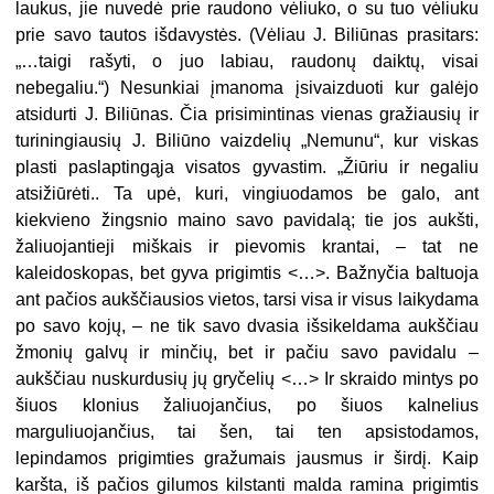
laukus, jie nuvedė prie raudono vėliuko, o su tuo vėliuku
prie savo tautos išdavystės. (Vėliau J. Biliūnas prasitars:
„…taigi rašyti, o juo labiau, raudonų daiktų, visai
nebegaliu.“) Nesunkiai įmanoma įsivaizduoti kur galėjo
atsidurti J. Biliūnas. Čia prisimintinas vienas gražiausių ir
turiningiausių J. Biliūno vaizdelių „Nemunu“, kur viskas
plasti paslaptingąja visatos gyvastim. „Žiūriu ir negaliu
atsižiūrėti.. Ta upė, kuri, vingiuodamos be galo, ant
kiekvieno žingsnio maino savo pavidalą; tie jos aukšti,
žaliuojantieji miškais ir pievomis krantai, – tat ne
kaleidoskopas, bet gyva prigimtis <…>. Bažnyčia baltuoja
ant pačios aukščiausios vietos, tarsi visa ir visus laikydama
po savo kojų, – ne tik savo dvasia išsikeldama aukščiau
žmonių galvų ir minčių, bet ir pačiu savo pavidalu –
aukščiau nuskurdusių jų gryčelių <…> Ir skraido mintys po
šiuos klonius žaliuojančius, po šiuos kalnelius
marguliuojančius, tai šen, tai ten apsistodamos,
lepindamos prigimties gražumais jausmus ir širdį. Kaip
karšta, iš pačios gilumos kilstanti malda ramina prigimtis