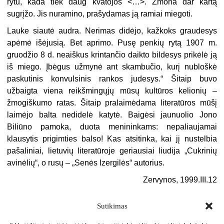
rytu, kada tiek daug kva­tojos <…>. Žmona dar kartą
sugrįžo. Jis nuramino, prašydamas ją ramiai miegoti.
Lauke siautė audra. Nerimas didėjo, kažkoks graudesys
apėmė išėjusią. Bet aprimo. Pusę penkių rytą 1907 m.
gruodžio 8 d. neaiš­kus krintančio daikto bildesys prikėlė ją
iš miego. Įbėgus užmynė ant skambučio, kurį nubloškė
paskutinis konvulsinis rankos judesys.“ Šitaip buvo
užbaigta viena reikšmingųjų mūsų kultūros kelionių –
žmogiškumo ratas. Šitaip pralaimėdama literatūros mūšį
laimėjo bal­ta nedidelė katytė. Baigėsi jaunuolio Jono
Biliūno pamoka, duota menininkams: nepaliaujamai
klausytis prigimties balso! Kas atsitin­ka, kai jį nustelbia
pašaliniai, lietuvių literatūroje geriausiai liudija „Cukrinių
avinėlių“, o rusų – „Senės Izergilės“ autorius.
Zervynos, 1999.III.12
Sutikimas