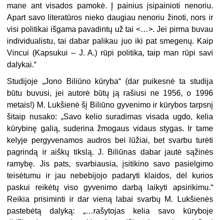
mane ant visados pamokė. Į painius įsipainioti nenoriu.
Apart savo literatūros nieko daugiau ne­noriu žinoti, nors ir
visi politikai išgama pavadintų už tai <…>. Jei pirma buvau
individualistu, tai dabar palikau juo iki pat smegenų. Kaip
Vincui (Kapsukui – J. A.) rūpi politika, taip man rūpi savi
dalykai.“
Studijoje „Jono Biliūno kūryba“ (dar puikesnė ta studija
būtu buvusi, jei autorė būtų ją rašiusi ne 1956, o 1996
metais!) M. Lukšienė šį Biliūno gyvenimo ir kūrybos tarpsnį
šitaip nusako: „Savo kelio suradimas visada ugdo, kelia
kūrybinę galią, suderina žmogaus vidaus stygas. Ir tame
kelyje pergyvenamos audros bei lūžiai, bet svarbu turėti
pagrindą ir aiškų tikslą. J. Biliūnas dabar jautė sąžinės
ramybę. Jis pats, svarbiausia, įsitikino savo pasielgimo
teisėtumu ir jau nebebijojo padaryti klaidos, dėl kurios
paskui reikėtų viso gyvenimo darbą laikyti apsirikimu.“
Reikia prisiminti ir dar vieną labai svarbų M. Lukšienės
pastebėtą dalyką: „…rašytojas kelia savo kūryboje