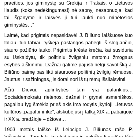
praeities, jos giminystę su Grekija ir Trakais, o Lietuvos
liaudis (koks nedėkingumas!) nė sap­nyj nesapnuoja, kad
tai išganymo ir laisvės ji turi laukti nuo minėtosios
giminystės…“
Laimė, kad prigimtis nepasidavė! J. Biliūno laiškuose kuo
toliau, tuo labiau ryškėja pastangos pabėgti iš slegiančio,
siauro požiūrio lauko. Prigimtis krėste krečia, kai susiduria
su išskaidytu, tik po­litiniu žvilgsniu matomu žmogaus
esybės aiškinimu. Dažnai galime pajusti netgi savotišką J.
Biliūno baimę pasilikti siauruose politinių žvilgių rėmuose.
Jautrus ir sąžiningas, jis dorai nori iš tų rėmų iš­silaisvinti.
Ačiū Dievui, aplinkybės tam yra palankios…
Socialdemokratų rie­tenos, dažnai ir grynai asmeniškos,
pagaliau lyg šmėkla prieš akis ima rodytis įkyrioji Lietuvos
kultūros „pagalbininkė“, atskubėjusi į talką XIX a. pabaigoje
ir XX a. pradžioje – džiova…
1903 metais laiške iš Leipcigo J. Biliūnas rašo P.
Višinskiui: „Tarp kita ko studijuoju ir lenkiškų literatūrą (čia