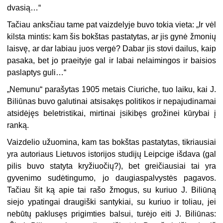
dvasią…“
Tačiau anksčiau tame pat vaizdelyje buvo tokia vieta: „Ir vėl
kilsta mintis: kam šis bokštas pastatytas, ar jis gynė žmonių
lais­vę, ar dar labiau juos vergė? Dabar jis stovi dailus, kaip
pasaka, bet jo praeityje gal ir labai nelaimingos ir baisios
paslaptys guli…“
„Nemunu“ parašytas 1905 metais Ciuriche, tuo laiku, kai J.
Biliūnas buvo galutinai atsisakęs politikos ir nepajudinamai
atsidėjęs beletristikai, mirtinai įsikibęs grožinei kūrybai į
ranką.
Vaizdelio užuomina, kam tas bokštas pastatytas, tikriausiai
yra autoriaus Lietuvos istorijos studijų Leipcige išdava (gal
pilis buvo statyta kryžiuočių?), bet greičiausiai tai yra
gyvenimo sudėtingumo, jo daugiaspalvystės pagavos.
Tačiau šit ką apie tai rašo žmogus, su kuriuo J. Biliūną
siejo ypatingai draugiški santykiai, su kuriuo ir toliau, jei
nebūtų paklusęs prigimties balsui, turėjo eiti J. Biliūnas: