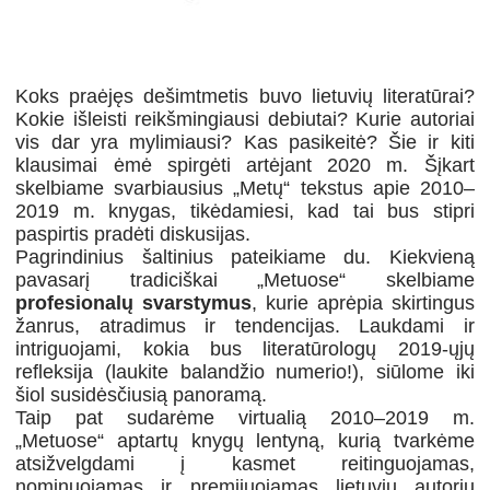
Koks praėjęs dešimtmetis buvo lietuvių literatūrai?
Kokie išleisti reikšmingiausi debiutai? Kurie autoriai
vis dar yra mylimiausi? Kas pasikeitė? Šie ir kiti
klausimai ėmė spirgėti artėjant 2020 m. Šįkart
skelbiame svarbiausius „Metų“ tekstus apie 2010–
2019 m. knygas, tikėdamiesi, kad tai bus stipri
paspirtis pradėti diskusijas.
Pagrindinius šaltinius pateikiame du. Kiekvieną
pavasarį tradiciškai „Metuose“ skelbiame
profesionalų svarstymus
, kurie aprėpia skirtingus
žanrus, atradimus ir tendencijas. Laukdami ir
intriguojami, kokia bus literatūrologų 2019-ųjų
refleksija (laukite balandžio numerio!), siūlome iki
šiol susidėsčiusią panoramą.
Taip pat sudarėme virtualią 2010–2019 m.
„Metuose“ aptartų knygų lentyną, kurią tvarkėme
atsižvelgdami į kasmet reitinguojamas,
nominuojamas ir premijuojamas lietuvių autorių