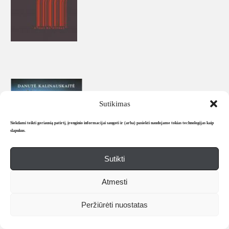
Sutikimas
Siekdami teikti geriausią patirtį, įrenginio informacijai saugoti ir (arba) pasiekti naudojame tokias technologijas kaip
slapukus.
Sutikti
Atmesti
Peržiūrėti nuostatas