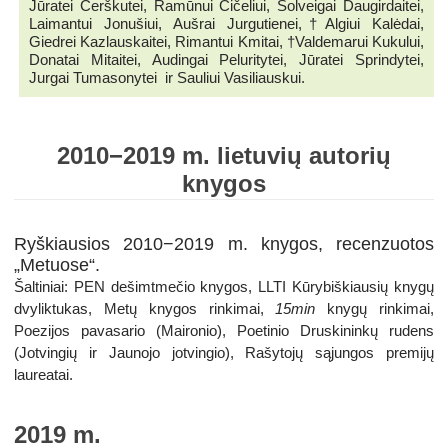
Jūratei Čerškutei, Ramūnui Čičeliui, Solveigai Daugirdaitei,
Laimantui Jonušiui, Aušrai Jurgutienei,
†
Algiui Kalėdai,
Giedrei Kazlauskaitei, Rimantui Kmitai,
†
Valdemarui Kukului,
Donatai Mitaitei, Audingai Peluritytei, Jūratei Sprindytei,
Jurgai Tumasonytei ir Sauliui Vasiliauskui.
2010−2019 m. lietuvių autorių
knygos
Ryškiausios 2010−2019 m. knygos, recenzuotos
„Metuose“.
Šaltiniai: PEN dešimtmečio knygos, LLTI Kūrybiškiausių knygų
dvyliktukas, Metų knygos rinkimai,
15min
knygų rinkimai,
Poezijos pavasario (Maironio), Poetinio Druskininkų rudens
(Jotvingių ir Jaunojo jotvingio), Rašytojų sąjungos premijų
laureatai.
2019 m.