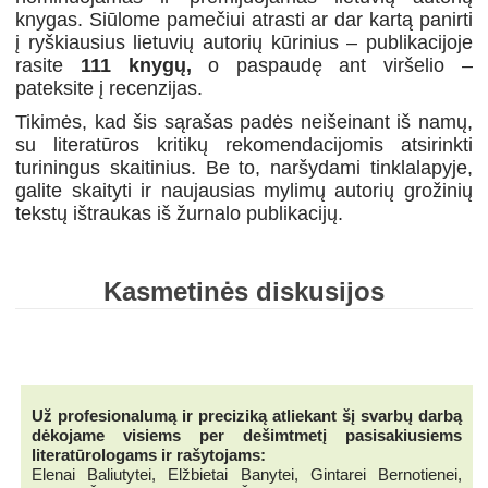
knygas. Siūlome pamečiui atrasti ar dar kartą panirti
į ryškiausius lietuvių autorių kūrinius – publikacijoje
rasite
111 knygų,
o paspaudę ant viršelio –
pateksite į recenzijas.
Tikimės, kad šis sąrašas padės neišeinant iš namų,
su literatūros kritikų rekomendacijomis atsirinkti
turiningus skaitinius. Be to, naršydami tinklalapyje,
galite skaityti ir naujausias mylimų autorių grožinių
tekstų ištraukas iš žurnalo publikacijų.
Kasmetinės diskusijos
Už profesionalumą ir preciziką atliekant šį svarbų darbą
dėkojame visiems per dešimtmetį pasisakiusiems
literatūrologams ir rašytojams:
Elenai Baliutytei, Elžbietai Banytei, Gintarei Bernotienei,