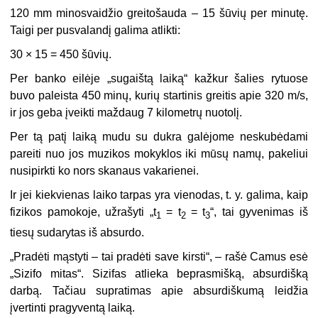
120 mm minosvaidžio greitošauda – 15 šūvių per minutę.
Taigi per pusvalandį galima atlikti:
30 × 15 = 450 šūvių.
Per banko eilėje „sugaištą laiką“ kažkur šalies rytuose
buvo paleista 450 minų, kurių startinis greitis apie 320 m/s,
ir jos geba įveikti maždaug 7 kilometrų nuotolį.
Per tą patį laiką mudu su dukra galėjome neskubėdami
pareiti nuo jos muzikos mokyklos iki mūsų namų, pakeliui
nusipirkti ko nors skanaus vakarienei.
Ir jei kiekvienas laiko tarpas yra vienodas, t. y. galima, kaip
fizikos pamokoje, užrašyti „t
= t
= t
“, tai gyvenimas iš
1
2
3
tiesų sudarytas iš absurdo.
„Pradėti mąstyti – tai pradėti save kirsti“, – rašė Camus esė
„Sizifo mitas“. Sizifas atlieka beprasmišką, absurdišką
darbą. Tačiau supratimas apie absurdiškumą leidžia
įvertinti pragyventą laiką.