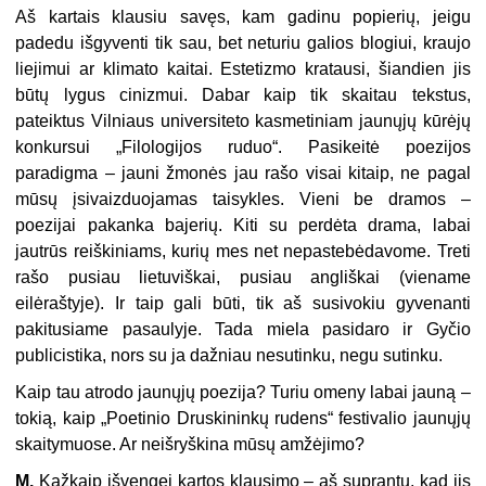
Aš kartais klausiu savęs, kam gadinu popierių, jeigu
padedu išgyventi tik sau, bet neturiu galios blogiui, kraujo
liejimui ar klimato kaitai. Estetizmo kratausi, šiandien jis
būtų lygus cinizmui. Dabar kaip tik skaitau tekstus,
pateiktus Vilniaus universiteto kasmetiniam jaunųjų kūrėjų
konkursui „Filologijos ruduo“. Pasikeitė poezijos
paradigma – jauni žmonės jau rašo visai kitaip, ne pagal
mūsų įsivaizduojamas taisykles. Vieni be dramos –
poezijai pakanka bajerių. Kiti su perdėta drama, labai
jautrūs reiškiniams, kurių mes net nepastebėdavome. Treti
rašo pusiau lietuviškai, pusiau angliškai (viename
eilėraštyje). Ir taip gali būti, tik aš susivokiu gyvenanti
pakitusiame pasaulyje. Tada miela pasidaro ir Gyčio
publicistika, nors su ja dažniau nesutinku, negu sutinku.
Kaip tau atrodo jaunųjų poezija? Turiu omeny labai jauną –
tokią, kaip „Poetinio Druskininkų rudens“ festivalio jaunųjų
skaitymuose. Ar neišryškina mūsų amžėjimo?
M.
Kažkaip išvengei kartos klausimo – aš suprantu, kad jis