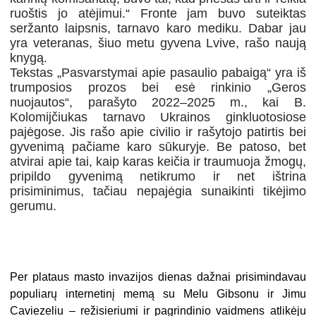
ruoštis jo atėjimui.“ Fronte jam buvo suteiktas
seržanto laipsnis, tarnavo karo mediku. Dabar jau
yra veteranas, šiuo metu gyvena Lvive, rašo naują
knygą.
Tekstas „Pasvarstymai apie pasaulio pabaigą“ yra iš
trumposios prozos bei esė rinkinio „Geros
nuojautos“, parašyto 2022–2025 m., kai B.
Kolomijčiukas tarnavo Ukrainos ginkluotosiose
pajėgose. Jis rašo apie civilio ir rašytojo patirtis bei
gyvenimą pačiame karo sūkuryje. Be patoso, bet
atvirai apie tai, kaip karas keičia ir traumuoja žmogų,
pripildo gyvenimą netikrumo ir net ištrina
prisiminimus, tačiau nepajėgia sunaikinti tikėjimo
gerumu.
Per plataus masto invazijos dienas dažnai prisimindavau
populiarų internetinį memą su Melu Gibsonu ir Jimu
Caviezeliu – režisieriumi ir pagrindinio vaidmens atlikėju