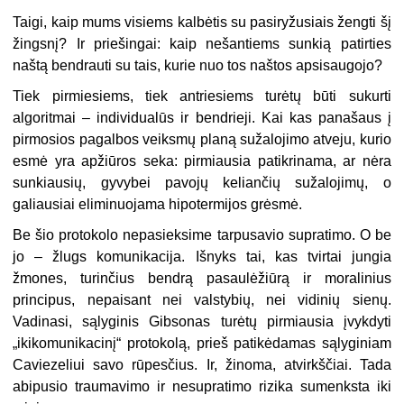
Taigi, kaip mums visiems kalbėtis su pasiryžusiais žengti šį
žingsnį? Ir priešingai: kaip nešantiems sunkią patirties
naštą bendrauti su tais, kurie nuo tos naštos apsisaugojo?
Tiek pirmiesiems, tiek antriesiems turėtų būti sukurti
algoritmai – individualūs ir bendrieji. Kai kas panašaus į
pirmosios pagalbos veiksmų planą sužalojimo atveju, kurio
esmė yra apžiūros seka: pirmiausia patikrinama, ar nėra
sunkiausių, gyvybei pavojų keliančių sužalojimų, o
galiausiai eliminuojama hipotermijos grėsmė.
Be šio protokolo nepasieksime tarpusavio supratimo. O be
jo – žlugs komunikacija. Išnyks tai, kas tvirtai jungia
žmones, turinčius bendrą pasaulėžiūrą ir moralinius
principus, nepaisant nei valstybių, nei vidinių sienų.
Vadinasi, sąlyginis Gibsonas turėtų pirmiausia įvykdyti
„ikikomunikacinį“ protokolą, prieš patikėdamas sąlyginiam
Caviezeliui savo rūpesčius. Ir, žinoma, atvirkščiai. Tada
abipusio traumavimo ir nesupratimo rizika sumenksta iki