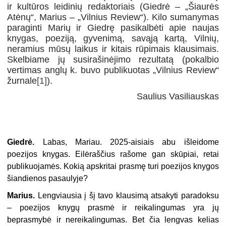
ir kultūros leidinių redaktoriais (Giedrė – „Šiaurės
Atėnų“, Marius – „Vilnius Review“). Kilo sumanymas
paraginti Marių ir Giedrę pasikalbėti apie naujas
knygas, poeziją, gyvenimą, savąją kartą, Vilnių,
neramius mūsų laikus ir kitais rūpimais klausimais.
Skelbiame jų susirašinėjimo rezultatą (pokalbio
vertimas anglų k. buvo publikuotas „Vilnius Review“
žurnale
[1]
).
Saulius Vasiliauskas
Giedrė.
Labas, Mariau. 2025-aisiais abu išleidome
poezijos knygas. Eilėraščius rašome gan skūpiai, retai
publikuojamės. Kokią apskritai prasmę turi poezijos knygos
šiandienos pasaulyje?
Marius.
Lengviausia į šį tavo klausimą atsakyti paradoksu
– poezijos knygų prasmė ir reikalingumas yra jų
beprasmybė ir nereikalingumas. Bet čia lengvas kelias