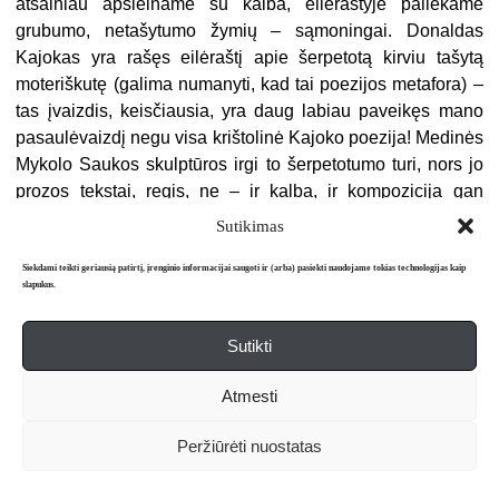
atsainiau apsieiname su kalba, eilėraštyje paliekame
grubumo, netašytumo žymių – sąmoningai. Donaldas
Kajokas yra rašęs eilėraštį apie šerpetotą kirviu tašytą
moteriškutę (galima numanyti, kad tai poezijos metafora) –
tas įvaizdis, keisčiausia, yra daug labiau paveikęs mano
pasaulėvaizdį negu visa krištolinė Kajoko poezija! Medinės
Mykolo Saukos skulptūros irgi to šerpetotumo turi, nors jo
prozos tekstai, regis, ne – ir kalba, ir kompozicija gan
glotni, tradicinė.
Sutikimas
Episteminiu lūžiu laikau interneto įsigalėjimą,
Siekdami teikti geriausią patirtį, įrenginio informacijai saugoti ir (arba) pasiekti naudojame tokias technologijas kaip
apsigyvenimą virtualybėje. Per tai galiu tapatintis su
slapukus.
jaunesniais. Buvau pripratusi nuolat gyventi
online
(apie tai
rašau savo eilėraštyje „Pirmutinė atostogų diena“), iš
Sutikti
pradžių net patiko – sugebu susitvarkyti! Vėliau liūdino,
gąsdino, o dabar, atsiradus sveikatos iššūkiams, kelia
Atmesti
bejėgystės jausmą. Ilgiuosi ikiinternetinių laikų, nebuvimo
tinkle, ir tuo pat metu suvokiu, kad tai neįmanoma – privalu
Peržiūrėti nuostatas
ten būti, kol esu daugmaž veiksni ir dirbu kokį nors darbą.
Baisu atitolti nuo dabartybės, žinių, aktualijų – beveik taip