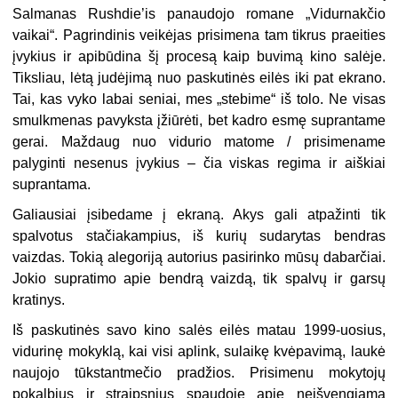
Salmanas Rushdie’is panaudojo romane „Vidurnakčio
vaikai“. Pagrindinis veikėjas prisimena tam tikrus praeities
įvykius ir apibūdina šį procesą kaip buvimą kino salėje.
Tiksliau, lėtą judėjimą nuo paskutinės eilės iki pat ekrano.
Tai, kas vyko labai seniai, mes „stebime“ iš tolo. Ne visas
smulkmenas pavyksta įžiūrėti, bet kadro esmę suprantame
gerai. Maždaug nuo vidurio matome / prisimename
palyginti nesenus įvykius – čia viskas regima ir aiškiai
suprantama.
Galiausiai įsibedame į ekraną. Akys gali atpažinti tik
spalvotus stačiakampius, iš kurių sudarytas bendras
vaizdas. Tokią alegoriją autorius pasirinko mūsų dabarčiai.
Jokio supratimo apie bendrą vaizdą, tik spalvų ir garsų
kratinys.
Iš paskutinės savo kino salės eilės matau 1999-uosius,
vidurinę mokyklą, kai visi aplink, sulaikę kvėpavimą, laukė
naujojo tūkstantmečio pradžios. Prisimenu mokytojų
pokalbius ir straipsnius spaudoje apie neišvengiamą