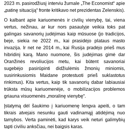
2023 m. pasirodžiusį interviu žurnale „The Economist“ apie
„patinę situaciją“ fronte kritikavo net prezidentas Zelenskis).
O kalbant apie kariuomenės ir civilių vienybę, tai, viena
vertus, nežinau, ar kur nors pasaulyje veikia toks pat
galingas savanorių judėjimas kaip mūsuose (jo tradicijos,
beje, siekia ne 2022 m., kai prasidėjo plataus masto
invazija. Ir net ne 2014 m., kai Rusija pradėjo prieš mus
hibridinį karą. Mano nuomone, šis judėjimas gimė dar
Oranžinės revoliucijos metu, kai būtent savanoriai
sugebėjo pasirūpinti didžiulėmis žmonių miniomis,
susirinkusiomis Maidane protestuoti prieš suklastotus
rinkimus). Kita vertus, kaip tik savanorių dabar labiausiai
trūksta mūsų kariuomenėje, o mobilizacijos problemos
griauna visuomenės „moralinę vienybę“.
Įstatymą dėl šaukimo į kariuomenę lengva apeiti, o tam
tikrais atvejais nesunku gauti vadinamąjį atidėjimą nuo
tarnybos. Verta paminėti, kad karys veik neturi galimybių
tapti civiliu anksčiau, nei baigsis karas.