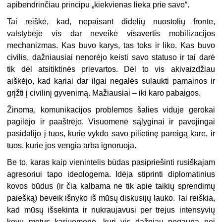
apibendrinčiau principu „kiekvienas lieka prie savo“.
Tai reiškė, kad, nepaisant didelių nuostolių fronte,
valstybėje vis dar neveikė visavertis mobilizacijos
mechanizmas. Kas buvo karys, tas toks ir liko. Kas buvo
civilis, dažniausiai nenorėjo keisti savo statuso ir tai darė
tik dėl atsitiktinės prievartos. Dėl to vis akivaizdžiau
aiškėjo, kad kariai dar ilgai negalės sulaukti pamainos ir
grįžti į civilinį gyvenimą. Mažiausiai – iki karo pabaigos.
Žinoma, komunikacijos problemos šalies viduje gerokai
pagilėjo ir paaštrėjo. Visuomenė sąlyginai ir pavojingai
pasidalijo į tuos, kurie vykdo savo pilietinę pareigą kare, ir
tuos, kurie jos vengia arba ignoruoja.
Be to, karas kaip vienintelis būdas pasipriešinti rusiškajam
agresoriui tapo ideologema. Idėja stiprinti diplomatinius
kovos būdus (ir čia kalbama ne tik apie taikių sprendimų
paiešką) beveik išnyko iš mūsų diskusijų lauko. Tai reiškia,
kad mūsų išsekinta ir nukraujavusi per trejus intensyvių
kovų metus kariuomenė, kuri vis dažniau negauna nei