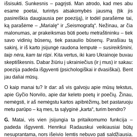
išsisukti. Sunkesnis – pagrįsti. Man atrodo, kad mes abu
esame poetai, turintys atsakomybės jausmą (tik jis
pasireiškia daugiausia per poeziją), ir todėl parašėme tai,
ką parašėme – „Marialę“ ir „Seismografą“. Nežinau, ar čia
malonumas, ar prakeiksmas būti poetu metraštininku – tiek
savo vidinių būsenų, tiek pasaulio būsenų. Parašiau tą
sakinį, ir iš karto įsijungė raudona lemputė –
susireikšmini,
taip nėra, kam tai rūpi
. Kita vertus, iki karo Ukrainoje buvau
skeptiškesnis. Dabar žiūriu į ukrainiečius (ir į mus) ir sakau:
poezija padeda išgyventi (psichologiškai ir dvasiškai). Bent
jau daliai mūsų.
O kaip manai tu? Ir dar: aš vis galvoju apie mūsų tekstus,
apie Gyčio Norvilo, apie dar keleto poetų ir poečių. Žinau,
nemėgsti, ir aš nemėgstu kartos apibrėžimų, bet pastaruoju
metu parūpo – ką mes, ta sąlyginė „karta“, turim bendro?
G.
Matai, vis vien įsijungia ta pritaikomumo funkcija –
padeda išgyventi. Henrikui Radauskui veikiausiai būtų
nesuprantama, nors išeivio lemtis nebuvo pati saldžiausia.