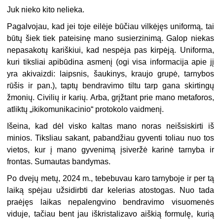
Juk nieko kito nelieka.
Pagalvojau, kad jei toje eilėje būčiau vilkėjęs uniformą, tai
būtų šiek tiek pateisinę mano susierzinimą. Galop niekas
nepasakotų kariškiui, kad nespėja pas kirpėją. Uniforma,
kuri tiksliai apibūdina asmenį (ogi visa informacija apie jį
yra akivaizdi: laipsnis, šaukinys, kraujo grupė, tarnybos
rūšis ir pan.), taptų bendravimo tiltu tarp gana skirtingų
žmonių. Civilių ir karių. Arba, grįžtant prie mano metaforos,
atliktų „ikikomunikacinio“ protokolo vaidmenį.
Išeina, kad dėl visko kaltas mano noras neišsiskirti iš
minios. Tiksliau sakant, pabandžiau gyventi toliau nuo tos
vietos, kur į mano gyvenimą įsiveržė karinė tarnyba ir
frontas. Sumautas bandymas.
Po dvejų metų, 2024 m., tebebuvau karo tarnyboje ir per tą
laiką spėjau užsidirbti dar kelerias atostogas. Nuo tada
praėjęs laikas nepalengvino bendravimo visuomenės
viduje, tačiau bent jau iškristalizavo aiškią formulę, kurią