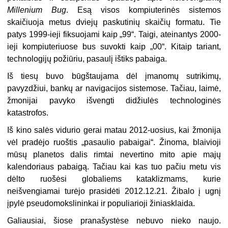
Millenium Bug
. Esą visos kompiuterinės sistemos
skaičiuoja metus dviejų paskutinių skaičių formatu. Tie
patys 1999-ieji fiksuojami kaip „99“. Taigi, ateinantys 2000-
ieji kompiuteriuose bus suvokti kaip „00“. Kitaip tariant,
technologijų požiūriu, pasaulį ištiks pabaiga.
Iš tiesų buvo būgštaujama dėl įmanomų sutrikimų,
pavyzdžiui, bankų ar navigacijos sistemose. Tačiau, laimė,
žmonijai pavyko išvengti didžiulės technologinės
katastrofos.
Iš kino salės vidurio gerai matau 2012-uosius, kai žmonija
vėl pradėjo ruoštis „pasaulio pabaigai“. Žinoma, blaivioji
mūsų planetos dalis rimtai nevertino mito apie majų
kalendoriaus pabaigą. Tačiau kai kas tuo pačiu metu vis
dėlto ruošėsi globaliems kataklizmams, kurie
neišvengiamai turėjo prasidėti 2012.12.21. Žibalo į ugnį
įpylė pseudomokslininkai ir populiarioji žiniasklaida.
Galiausiai, šiose pranašystėse nebuvo nieko naujo.