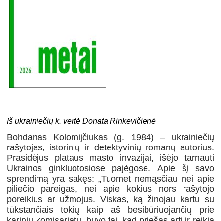
Iš ukrainiečių k. vertė Donata Rinkevičienė
Bohdanas Kolomijčiukas (g. 1984) – ukrainiečių
rašytojas, istorinių ir detektyvinių romanų autorius.
Prasidėjus plataus masto invazijai, išėjo tarnauti
Ukrainos ginkluotosiose pajėgose. Apie šį savo
sprendimą yra sakęs: „Tuomet nemąsčiau nei apie
piliečio pareigas, nei apie kokius nors rašytojo
poreikius ar užmojus. Viskas, ką žinojau kartu su
tūkstančiais tokių kaip aš besibūriuojančių prie
karinių komisariatų, buvo tai, kad priešas arti ir reikia