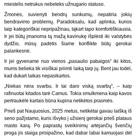
miestelis netrukus nebeteks užnugario statuso.
Žmonės, suvienyti bendrų sunkumų, nepatiria jokių
bendravimo problemų. Paradoksalu, kad aplinka, kurios
taip kategoriškai nepripažinau, tąkart tapo komfortiškiausia.
Ir jei būtų įmanoma tą mažą kavinukę išplėsti iki valstybės
dydžio, mūsų padėtis šiame konflikte būtų gerokai
palankesnė.
Ir jei gyvename nuo vienos „pasaulio pabaigos“ iki kitos,
mums belieka tik visiškai priimti laiką tarp jų. Bent jau todėl,
kad dukart laikas nepasikartos.
„Niekas nėra svarbu. Ir tai daro viską svarbų“, – kaip
rafinuotai kitados tarė Camus. Tokia smulkmena kaip kavos
pertraukėlė kartais būna kupina netikėtos prasmės.
Prieš pat Naujuosius, 2025 metus, netikėtai gavau laišką iš
seno pažįstamo, kuris išvyko į užsienį gerokai prieš plataus
masto karą. Po paprastų sveikinimų artėjančių švenčių
proga jis staiga prisipažino, kad dabar labai kamuojasi dėl