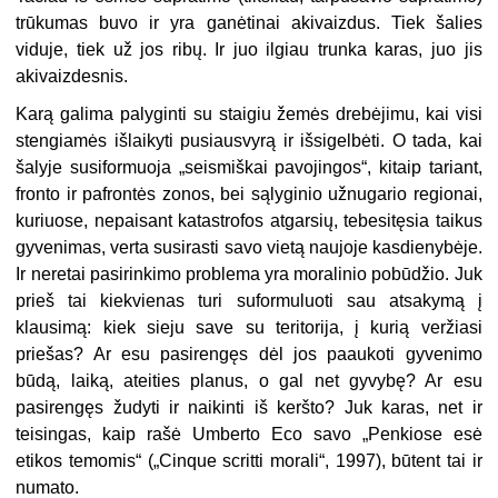
trūkumas buvo ir yra ganėtinai akivaizdus. Tiek šalies
viduje, tiek už jos ribų. Ir juo ilgiau trunka karas, juo jis
akivaizdesnis.
Karą galima palyginti su staigiu žemės drebėjimu, kai visi
stengiamės išlaikyti pusiausvyrą ir išsigelbėti. O tada, kai
šalyje susiformuoja „seismiškai pavojingos“, kitaip tariant,
fronto ir pafrontės zonos, bei sąlyginio užnugario regionai,
kuriuose, nepaisant katastrofos atgarsių, tebesitęsia taikus
gyvenimas, verta susirasti savo vietą naujoje kasdienybėje.
Ir neretai pasirinkimo problema yra moralinio pobūdžio. Juk
prieš tai kiekvienas turi suformuluoti sau atsakymą į
klausimą: kiek sieju save su teritorija, į kurią veržiasi
priešas? Ar esu pasirengęs dėl jos paaukoti gyvenimo
būdą, laiką, ateities planus, o gal net gyvybę? Ar esu
pasirengęs žudyti ir naikinti iš keršto? Juk karas, net ir
teisingas, kaip rašė Umberto Eco savo „Penkiose esė
etikos temomis“ („Cinque scritti morali“, 1997), būtent tai ir
numato.