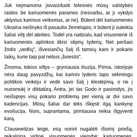
Juk neįmanoma įsivaizduoti tolesnės mūsų valstybės
raidos be kariuomenės paramos (nesvarbu, ar ji vykdys
aktyvius karinius veiksmus, ar ne). Būtent dėl kariuomenės
Ukraina neišnyko iš pasaulio žemėlapio, ir būtent ji suteikia
šaliai viltį dėl ateities. Todėl yra natūralu, kad visuomenė iš
kariuomenės aplinkos tikisi stiprių lyderių. Net peršasi
žodis „vedlių“, išvesiančių šalį iš tamsių karo ir pokario
laikų, kurie taip pat nebus „šviesūs“.
Žinoma, tokios viltys – gryniausia iliuzija. Pirma, istorijoje
nėra daug pavyzdžių, kai karinis lyderis tapo sėkmingu
politikos veikėju ir vedė savo šalį į klestėjimą, o ne į
nuosmukį ir diktatūrą. Antra, jei tas Godo ir pasirodys, jis
neišspręs visų pokario problemų per vieną ar dvi savo
kadencijas. Mūsų šaliai dar teks iškęsti ilgą kankynę
evoliucija. Nors, suprantama, pirmiausia reikia išgyventi
karą.
Clausewitzas teigė, esą norint nugalėti išorinį priešą,
reikalinga vidinė visuomenės vienybė: kariuomenės,