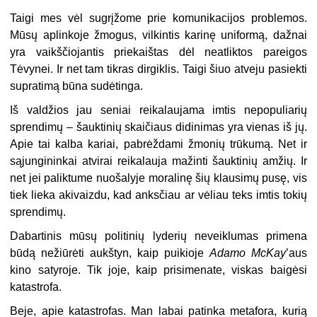
Taigi mes vėl sugrįžome prie komunikacijos problemos.
Mūsų aplinkoje žmogus, vilkintis karinę uniformą, dažnai
yra vaikščiojantis priekaištas dėl neatliktos pareigos
Tėvynei. Ir net tam tikras dirgiklis. Taigi šiuo atveju pasiekti
supratimą būna sudėtinga.
Iš valdžios jau seniai reikalaujama imtis nepopuliarių
sprendimų – šauktinių skaičiaus didinimas yra vienas iš jų.
Apie tai kalba kariai, pabrėždami žmonių trūkumą. Net ir
sąjungininkai atvirai reikalauja mažinti šauktinių amžių. Ir
net jei paliktume nuošalyje moralinę šių klausimų pusę, vis
tiek lieka akivaizdu, kad anksčiau ar vėliau teks imtis tokių
sprendimų.
Dabartinis mūsų politinių lyderių neveiklumas primena
būdą nežiūrėti aukštyn, kaip puikioje
Adamo McKay
’aus
kino satyroje. Tik joje, kaip prisimenate, viskas baigėsi
katastrofa.
Beje, apie katastrofas. Man labai patinka metafora, kurią