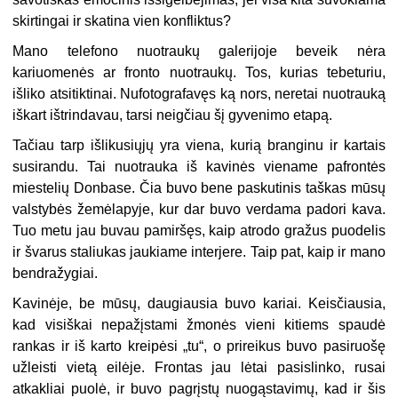
skirtingai ir skatina vien konfliktus?
Mano telefono nuotraukų galerijoje beveik nėra
kariuomenės ar fronto nuotraukų. Tos, kurias tebeturiu,
išliko atsitiktinai. Nufotografavęs ką nors, neretai nuotrauką
iškart ištrindavau, tarsi neigčiau šį gyvenimo etapą.
Tačiau tarp išlikusiųjų yra viena, kurią branginu ir kartais
susirandu. Tai nuotrauka iš kavinės viename pafrontės
miestelių Donbase. Čia buvo bene paskutinis taškas mūsų
valstybės žemėlapyje, kur dar buvo verdama padori kava.
Tuo metu jau buvau pamiršęs, kaip atrodo gražus puodelis
ir švarus staliukas jaukiame interjere. Taip pat, kaip ir mano
bendražygiai.
Kavinėje, be mūsų, daugiausia buvo kariai. Keisčiausia,
kad visiškai nepažįstami žmonės vieni kitiems spaudė
rankas ir iš karto kreipėsi „tu“, o prireikus buvo pasiruošę
užleisti vietą eilėje. Frontas jau lėtai pasislinko, rusai
atkakliai puolė, ir buvo pagrįstų nuogąstavimų, kad ir šis