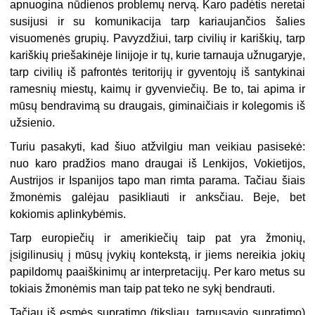
apnuogina nūdienos problemų nervą. Karo padėtis neretai
susijusi ir su komunikacija tarp kariaujančios šalies
visuomenės grupių. Pavyzdžiui, tarp civilių ir kariškių, tarp
kariškių priešakinėje linijoje ir tų, kurie tarnauja užnugaryje,
tarp civilių iš pafrontės teritorijų ir gyventojų iš santykinai
ramesnių miestų, kaimų ir gyvenviečių. Be to, tai apima ir
mūsų bendravimą su draugais, giminaičiais ir kolegomis iš
užsienio.
Turiu pasakyti, kad šiuo atžvilgiu man veikiau pasisekė:
nuo karo pradžios mano draugai iš Lenkijos, Vokietijos,
Austrijos ir Ispanijos tapo man rimta parama. Tačiau šiais
žmonėmis galėjau pasikliauti ir anksčiau. Beje, bet
kokiomis aplinkybėmis.
Tarp europiečių ir amerikiečių taip pat yra žmonių,
įsigilinusių į mūsų įvykių kontekstą, ir jiems nereikia jokių
papildomų paaiškinimų ar interpretacijų. Per karo metus su
tokiais žmonėmis man taip pat teko ne sykį bendrauti.
Tačiau iš esmės supratimo (tiksliau, tarpusavio supratimo)