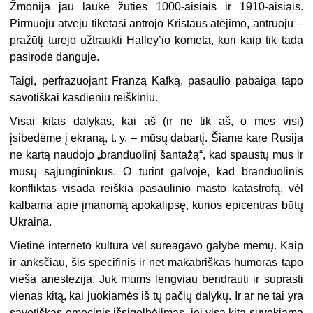
Žmonija jau laukė žūties 1000-aisiais ir 1910-aisiais.
Pirmuoju atveju tikėtasi antrojo Kristaus atėjimo, antruoju –
pražūtį turėjo užtraukti Halley’io kometa, kuri kaip tik tada
pasirodė danguje.
Taigi, perfrazuojant Franzą Kafką, pasaulio pabaiga tapo
savotiškai kasdieniu reiškiniu.
Visai kitas dalykas, kai aš (ir ne tik aš, o mes visi)
įsibedėme į ekraną, t. y. – mūsų dabartį. Šiame kare Rusija
ne kartą naudojo „branduolinį šantažą“, kad spaustų mus ir
mūsų sąjungininkus. O turint galvoje, kad branduolinis
konfliktas visada reiškia pasaulinio masto katastrofą, vėl
kalbama apie įmanomą apokalipsę, kurios epicentras būtų
Ukraina.
Vietinė interneto kultūra vėl sureagavo galybe memų. Kaip
ir anksčiau, šis specifinis ir net makabriškas humoras tapo
vieša anestezija. Juk mums lengviau bendrauti ir suprasti
vienas kitą, kai juokiamės iš tų pačių dalykų. Ir ar ne tai yra
savotiškas emocinis išsigelbėjimas, jei visa kita suvokiama