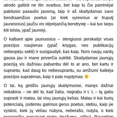
atrodo galbūt ne itin svarbus, bet kaip tu čia paminėjai
pakitusio pasaulio jausmą, taip ir aš skaitydamas savo
bendraamžius poetus (ar kiek vyresnius ar truputį
jaunesnius) jaučiu vis stiprėjančią bendrystę – kai tuo tarpu
kiti tolsta, ypač jaunieji.
O kalbant apie jaunuosius – stengiuosi perskaityt visas
poezijos naujienas (ypač knygas, nes publikacijų
nebespėju sekti) ir susigaudyti, kas kaip. Nors naujų vardų
gausa jau ir mane priverčia sutrikti. Skaitydamas jaunųjų
poeziją vis dažniau pabambu dėl to ar ano, bet kartu ir
suprantu, kad daug ko nebesuprantu, su amžiumi kalkėja
poezijos supratimas, kaip ir pats mąstymas
O tai, ką girdžiu jaunųjų skaitymuose, manęs dažnai
nekabina – ne dėl to, kad žalia, negrabu ir t. t. – tą galiu
suprasti ir matau, tai visų jaunųjų kelias. Matau ir kai kurių
potencialą, įsidėmiu galimus gerus poetus, stebiu, kaip jie
vystosi, kiek jų vėliau nubyra, neberašo, nutyla, o kiek
prasiveržia nepaisant nieko (mažuma, aišku). Pavardėm