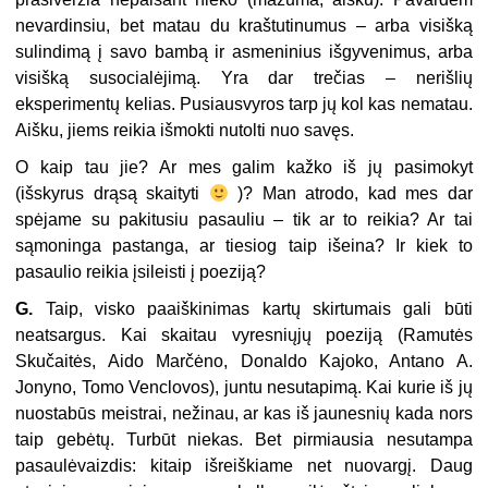
nevardinsiu, bet matau du kraštutinumus – arba visišką
sulindimą į savo bambą ir asmeninius išgyvenimus, arba
visišką susocialėjimą. Yra dar trečias – nerišlių
eksperimentų kelias. Pusiausvyros tarp jų kol kas nematau.
Aišku, jiems reikia išmokti nutolti nuo savęs.
O kaip tau jie? Ar mes galim kažko iš jų pasimokyt
(išskyrus drąsą skaityti
)? Man atrodo, kad mes dar
spėjame su pakitusiu pasauliu – tik ar to reikia? Ar tai
sąmoninga pastanga, ar tiesiog taip išeina? Ir kiek to
pasaulio reikia įsileisti į poeziją?
G.
Taip, visko paaiškinimas kartų skirtumais gali būti
neatsargus. Kai skaitau vyresniųjų poeziją (Ramutės
Skučaitės, Aido Marčėno, Donaldo Kajoko, Antano A.
Jonyno, Tomo Venclovos), juntu nesutapimą. Kai kurie iš jų
nuostabūs meistrai, nežinau, ar kas iš jaunesnių kada nors
taip gebėtų. Turbūt niekas. Bet pirmiausia nesutampa
pasaulėvaizdis: kitaip išreiškiame net nuovargį. Daug