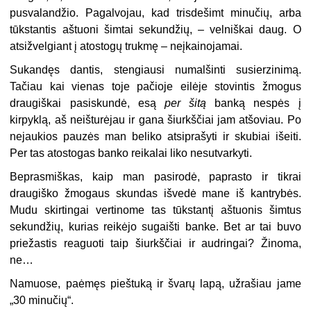
pusvalandžio. Pagalvojau, kad trisdešimt minučių, arba
tūkstantis aštuoni šimtai sekundžių, – velniškai daug. O
atsižvelgiant į atostogų trukmę – neįkainojamai.
Sukandęs dantis, stengiausi numalšinti susierzinimą.
Tačiau kai vienas toje pačioje eilėje stovintis žmogus
draugiškai pasiskundė, esą
per šitą
banką nespės į
kirpyklą, aš neišturėjau ir gana šiurkščiai jam atšoviau. Po
nejaukios pauzės man beliko atsiprašyti ir skubiai išeiti.
Per tas atostogas banko reikalai liko nesutvarkyti.
Beprasmiškas, kaip man pasirodė, paprasto ir tikrai
draugiško žmogaus skundas išvedė mane iš kantrybės.
Mudu skirtingai vertinome tas tūkstantį aštuonis šimtus
sekundžių, kurias reikėjo sugaišti banke. Bet ar tai buvo
priežastis reaguoti taip šiurkščiai ir audringai? Žinoma,
ne…
Namuose, paėmęs pieštuką ir švarų lapą, užrašiau jame
„30 minučių“.