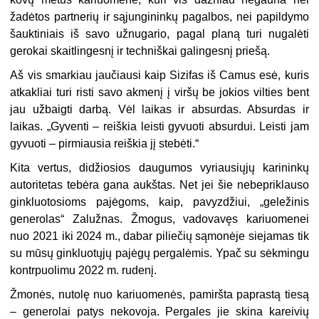
žadėtos partnerių ir sąjungininkų pagalbos, nei papildymo
šauktiniais iš savo užnugario, pagal planą turi nugalėti
gerokai skaitlingesnį ir techniškai galingesnį priešą.
Aš vis smarkiau jaučiausi kaip Sizifas iš Camus esė, kuris
atkakliai turi risti savo akmenį į viršų be jokios vilties bent
jau užbaigti darbą. Vėl laikas ir absurdas. Absurdas ir
laikas. „Gyventi – reiškia leisti gyvuoti absurdui. Leisti jam
gyvuoti – pirmiausia reiškia jį stebėti.“
Kita vertus, didžiosios daugumos vyriausiųjų karininkų
autoritetas tebėra gana aukštas. Net jei šie nebepriklauso
ginkluotosioms pajėgoms, kaip, pavyzdžiui, „geležinis
generolas“ Zalužnas. Žmogus, vadovavęs kariuomenei
nuo 2021 iki 2024 m., dabar piliečių sąmonėje siejamas tik
su mūsų ginkluotųjų pajėgų pergalėmis. Ypač su sėkmingu
kontrpuolimu 2022 m. rudenį.
Žmonės, nutolę nuo kariuomenės, pamiršta paprastą tiesą
– generolai patys nekovoja. Pergales jie skina kareivių