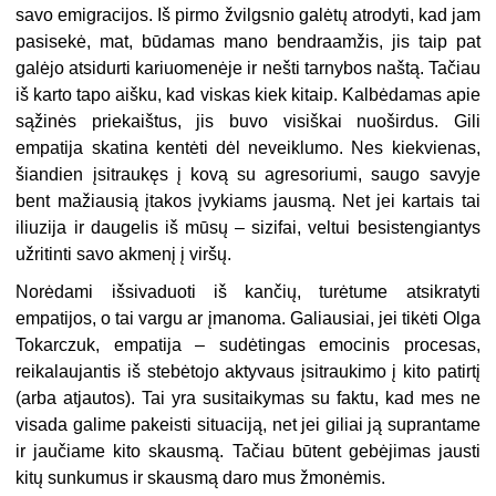
savo emigracijos. Iš pirmo žvilgsnio galėtų atrodyti, kad jam
pasisekė, mat, būdamas mano bendraamžis, jis taip pat
galėjo atsidurti kariuomenėje ir nešti tarnybos naštą. Tačiau
iš karto tapo aišku, kad viskas kiek kitaip. Kalbėdamas apie
sąžinės priekaištus, jis buvo visiškai nuoširdus. Gili
empatija skatina kentėti dėl neveiklumo. Nes kiekvienas,
šiandien įsitraukęs į kovą su agresoriumi, saugo savyje
bent mažiausią įtakos įvykiams jausmą. Net jei kartais tai
iliuzija ir daugelis iš mūsų – sizifai, veltui besistengiantys
užritinti savo akmenį į viršų.
Norėdami išsivaduoti iš kančių, turėtume atsikratyti
empatijos, o tai vargu ar įmanoma. Galiausiai, jei tikėti Olga
Tokarczuk, empatija – sudėtingas emocinis procesas,
reikalaujantis iš stebėtojo aktyvaus įsitraukimo į kito patirtį
(arba atjautos). Tai yra susitaikymas su faktu, kad mes ne
visada galime pakeisti situaciją, net jei giliai ją suprantame
ir jaučiame kito skausmą. Tačiau būtent gebėjimas jausti
kitų sunkumus ir skausmą daro mus žmonėmis.