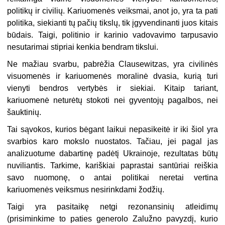
politikų ir civilių. Kariuomenės veiksmai, anot jo, yra ta pati
politika, siekianti tų pačių tikslų, tik įgyvendinanti juos kitais
būdais. Taigi, politinio ir karinio vadovavimo tarpusavio
nesutarimai stipriai kenkia bendram tikslui.
Ne mažiau svarbu, pabrėžia Clausewitzas, yra civilinės
visuomenės ir kariuomenės moralinė dvasia, kurią turi
vienyti bendros vertybės ir siekiai. Kitaip tariant,
kariuomenė neturėtų stokoti nei gyventojų pagalbos, nei
šauktinių.
Tai sąvokos, kurios bėgant laikui nepasikeitė ir iki šiol yra
svarbios karo mokslo nuostatos. Tačiau, jei pagal jas
analizuotume dabartinę padėtį Ukrainoje, rezultatas būtų
nuviliantis. Tarkime, kariškiai paprastai santūriai reiškia
savo nuomonę, o antai politikai neretai vertina
kariuomenės veiksmus nesirinkdami žodžių.
Taigi yra pasitaikę netgi rezonansinių atleidimų
(prisiminkime to paties generolo Zalužno pavyzdį, kurio