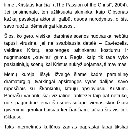
filme „Kristaus kančia“ („The Passion of the Christ“, 2004).
Jei prisimenate, ten užfiksuota akimirka, kaip Gibsonas
kažką pasakoja aktoriui, galbūt duoda nurodymus, o šis,
savo ruožtu, dėmesingai klausosi.
Šios, ko gero, visiškai darbinės scenos nuotrauka nebūtų
tapusi virusine, jei ne svarbiausia detalė – Caviezelis,
vaidinęs Kristų, apsirengęs atitinkamu kostiumu ir
nugrimuotas „kruvinu“ grimu. Regis, kaip tik tada vyko
paskutiniųjų scenų, kai Kristus nukryžiuojamas, filmavimas.
Memų kūrėjai išsyk įžvelgė šiame kadre paralelinę
dramaturgiją: tvarkingai apsirengęs vyras dalijasi savo
rūpesčiais su iškankintu, krauju apsipylusiu Kristumi.
Prierašų variantų šiai vizualinei antitezei taip pat netrūko,
nors pagrindinė tema iš esmės sutapo: vienas skundžiasi
gyvenimu gerokai baisiau kenčiančiam, tačiau šis vis tiek
išklauso.
Toks internetinės kultūros žanras paprastai labai tiksliai