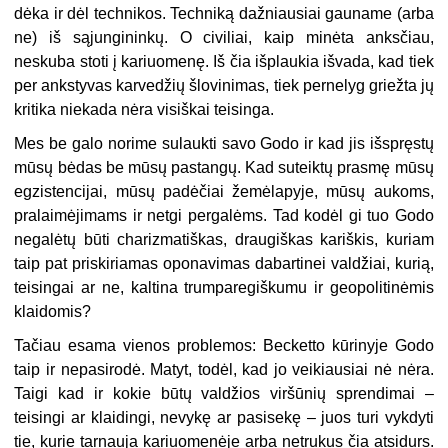
dėka ir dėl technikos. Techniką dažniausiai gauname (arba
ne) iš sąjungininkų. O civiliai, kaip minėta anksčiau,
neskuba stoti į kariuomenę. Iš čia išplaukia išvada, kad tiek
per ankstyvas karvedžių šlovinimas, tiek pernelyg griežta jų
kritika niekada nėra visiškai teisinga.
Mes be galo norime sulaukti savo Godo ir kad jis išspręstų
mūsų bėdas be mūsų pastangų. Kad suteiktų prasmę mūsų
egzistencijai, mūsų padėčiai žemėlapyje, mūsų aukoms,
pralaimėjimams ir netgi pergalėms. Tad kodėl gi tuo Godo
negalėtų būti charizmatiškas, draugiškas kariškis, kuriam
taip pat priskiriamas oponavimas dabartinei valdžiai, kurią,
teisingai ar ne, kaltina trumparegiškumu ir geopolitinėmis
klaidomis?
Tačiau esama vienos problemos: Becketto kūrinyje Godo
taip ir nepasirodė. Matyt, todėl, kad jo veikiausiai nė nėra.
Taigi kad ir kokie būtų valdžios viršūnių sprendimai –
teisingi ar klaidingi, nevykę ar pasisekę – juos turi vykdyti
tie, kurie tarnauja kariuomenėje arba netrukus čia atsidurs.