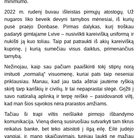
minimumo.
2022 m. rudenį buvau išleistas pirmųjų atostogų. Už
nugaros liko beveik devyni tarnybos mėnesiai, iš kurių
pusė praėjo Donbase. Pirmas dalykas, kurį troškau
padaryti gimtajame Lvive – nusivilkti kareivišką uniformą ir
nukišti ją kuo toliau. Taip pat patraukti iš akių kareivišką
kuprinę, į kurią sumečiau visus daiktus, primenančius
tarnybą.
Nežinojau, kaip sau pačiam paaiškinti tokį stiprų norą
imituoti „normalią“ visuomenę, kuriai pats taip neseniai
priklausiau. Manau, kad jau tada aštriai jautėme ryškią
skirtį tarp kariškių ir civilių. Ir tai nepaprastai slėgė. Grįžti į
savo natūralią aplinką ir terpę reiškė – pasidovanoti viltį,
kad man šios sąvokos nėra prarastos amžiams.
Tačiau ši trapi viltis neišlaikė pirmojo išbandymo
komunikacija. Vieną dieną susiruošiau sutvarkyti tam tikrus
reikalus banke, bet teko atsistoti į ilgą eilę. Eilė judėjo
vangiai, ir, mano skaičiavimais, turėjau laukti ne mažiau