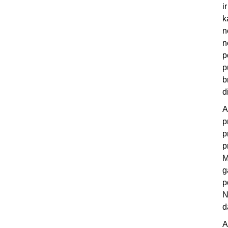
i
k
n
n
p
p
b
d
A
p
p
p
M
g
p
N
d
A