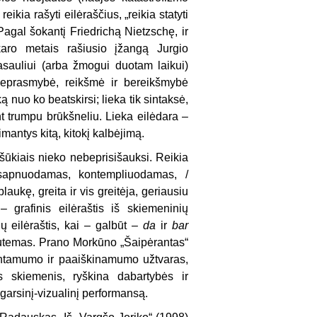
eikia rašyti eilėraščius, „reikia statyti
Pagal šokantį Friedrichą Nietzschę, ir
karo metais rašiusio įžangą Jurgio
 pasauliui (arba žmogui duotam laikui)
beprasmybė, reikšmė ir bereikšmybė
ą nuo ko beatskirsi; lieka tik sintaksė,
ent trumpu brūkšneliu. Lieka eilėdara –
imantys kitą, kitokį kalbėjimą.
 šūkiais nieko nebeprisišauksi. Reikia
, sapnuodamas, kontempliuodamas, /
aukę, greita ir vis greitėja, geriausiu
– grafinis eilėraštis iš skiemeninių
ių eilėraštis, kai – galbūt –
da
ir
bar
 sutemas. Prano Morkūno „Šaipėrantas“
prantamumo ir paaiškinamumo užtvaras,
s skiemenis, ryškina dabartybės ir
garsinį-vizualinį performansą.