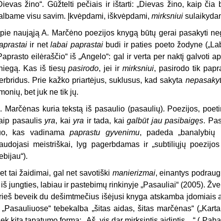
Dievas žino“. Gūžtelti pečiais ir ištarti: „Dievas žino, kaip či
albame visu savim. Įkvėpdami, iškvėpdami,
mirksniui
sulaikyda
pie naująją A. Marčėno poezijos knygą būtų gerai pasakyti neg
aprastai
ir
net
labai
paprastai
budi ir paties poeto žodyne („La
Paprasto eilėraščio“ iš „Angelo“: gal ir verta per naktį galvoti ap
niegą. Kas iš tiesų
pasirodo
, jei ir
mirksniui
, pasirodo tik papr
erbridus. Prie kažko priartėjus, suklusus, kad sakyta
nepasaky
monių, bet juk ne tik jų.
. Marčėnas kuria tekstą iš pasaulio (pasaulių). Poezijos, poet
aip pasaulis
yra
, kai
yra
ir tada, kai
galbūt jau pasibaigęs
. Pas
uo, kas vadinama
paprastu gyvenimu
, padeda „banalybių 
audojasi meistriškai, lyg pagerbdamas ir „subtiliųjų poezijos
ebijau“).
et tai žaidimai, gal net savotiški
manierizmai
, einantys podraug 
r iš jungties, labiau ir pastebimų rinkinyje „Pasauliai“ (2005). Žv
rieš beveik du dešimtmečius išėjusi knyga atskamba įdomiais at
r „Pasauliuose“ tebekalba „šitas aidas, šitas marčėnas“ („Kartai
iek kita tapatumo forma: „Aš, vis dar mirksintis aidintis…“ („Pabai