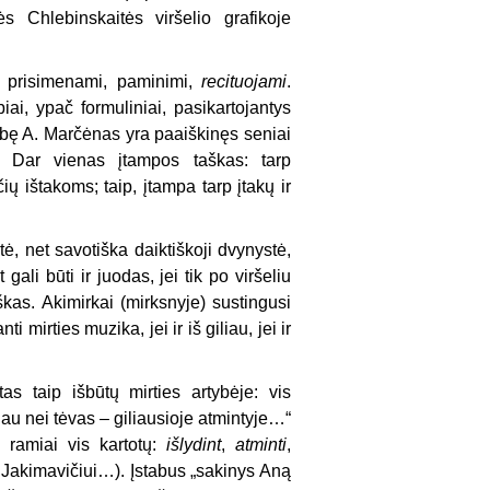
s Chlebinskaitės viršelio grafikoje
ai: prisimenami, paminimi,
recituojami
.
iai, ypač formuliniai, pasikartojantys
ybę A. Marčėnas yra paaiškinęs seniai
). Dar vienas įtampos taškas: tarp
ų ištakoms; taip, įtampa tarp įtakų ir
ė, net savotiška daiktiškoji dvynystė,
ali būti ir juodas, jei tik po viršeliu
škas. Akimirkai (mirksnyje) sustingusi
 mirties muzika, jei ir iš giliau, jei ir
s taip išbūtų mirties artybėje: vis
au nei tėvas – giliausioje atmintyje…“
 ramiai vis kartotų:
išlydint
,
atminti
,
 Jakimavičiui…). Įstabus „sakinys Aną