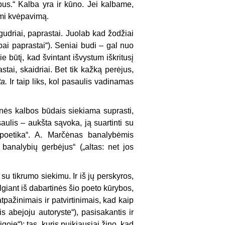
a bus.“ Kalba yra ir kūno. Jei kalbame,
mi kvėpavimą.
udriai, paprastai. Juolab kad žodžiai
bai paprastai“). Seniai budi – gal nuo
ie būtį, kad švintant išvystum iškritusį
astai, skaidriai. Bet tik kažką perėjus,
ta.
Ir taip liks, kol pasaulis vadinamas
inės kalbos būdais siekiama suprasti,
aulis – aukšta sąvoka, ją suartinti su
poetika“. A. Marčėnas banalybėmis
 banalybių gerbėjus“ („altas: net jos
su tikrumo siekimu. Ir iš jų perskyros,
elgiant iš dabartinės šio poeto kūrybos,
pažinimais ir patvirtinimais, kad kaip
s abejoju autoryste“), pasisakantis ir
goje“); tas, kuris puikiausiai žino, kad