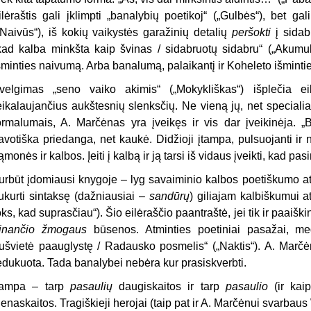
ilėraštis gali įklimpti „banalybių poetikoj“ („Gulbės“), bet gali
„Naivūs“), iš kokių vaikystės garažinių detalių
peršokti
į sida
kad kalba minkšta kaip švinas / sidabruotų sidabru“ („Akumuliu
šminties naivumą. Arba banalumą, palaikantį ir Koheleto išmintie
velgimas „seno vaiko akimis“ („Mokykliškas“) išplečia eil
eikalaujančius aukštesnių slenksčių. Ne vieną jų, net specialiai
ormalumais, A. Marčėnas yra įveikęs ir vis dar įveikinėja. „B
avotiška priedanga, net kaukė. Didžioji įtampa, pulsuojanti ir 
ąmonės ir kalbos. Įeiti į kalbą ir ją tarsi iš vidaus įveikti, kad pa
urbūt įdomiausi knygoje – lyg savaiminio kalbos poetiškumo atvejai
ukurti sintaksę (dažniausiai –
sandūrų
) giliajam kalbiškumui at
oks, kad suprasčiau“). Šio eilėraščio paantraštė, jei tik ir paaišk
inančio žmogaus
būsenos. Atminties poetiniai pasažai, medi
ušvietė paauglystę / Radausko posmelis“ („Naktis“). A. Marčėn
edukuota. Tada banalybei nebėra kur prasiskverbti.
tampa – tarp
pasaulių
daugiskaitos ir tarp
pasaulio
(ir ka
ienaskaitos. Tragiškieji herojai (taip pat ir A. Marčėnui svarba