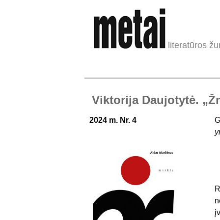
literatūros žu
Viktorija Daujotytė. „Ž
2024 m. Nr. 4
G
y
R
n
į