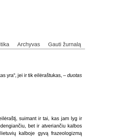
itika
Archyvas
Gauti žurnalą
s yra“, jei ir tik eilėraštukas, –
duotas
 eilėraštį, suimant ir tai, kas jam lyg ir
idengiančiu, bet ir atveriančiu kalbos
lietuvių kalboje gyvą frazeologizmą