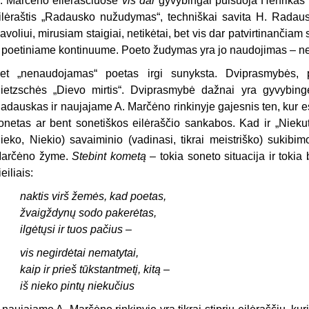
. Marčėno eilėraščiuose
vis dar
gyvybingai pulsuoja Henrikas 
ilėraštis „Radausko nužudymas“, techniškai savita H. Radausk
avoliui, mirusiam staigiai, netikėtai, bet vis dar patvirtinančiam
r poetiniame kontinuume. Poeto žudymas yra jo naudojimas – net
et „nenaudojamas“ poetas irgi sunyksta. Dviprasmybės, 
ietzschės „Dievo mirtis“. Dviprasmybė dažnai yra gyvybin
adauskas ir naujajame A. Marčėno rinkinyje gajesnis ten, kur est
onetas ar bent sonetiškos eilėraščio sankabos. Kad ir „Nieku
ieko, Niekio) savaiminio (vadinasi, tikrai meistriško) sukibi
arčėno žyme.
Stebint kometą
– tokia soneto situacija ir toki
ieiliais:
naktis virš žemės, kad poetas,
žvaigždynų sodo pakerėtas,
ilgėtųsi ir tuos pačius –
vis negirdėtai nematytai,
kaip ir prieš tūkstantmetį, kitą –
iš nieko pintų niekučius