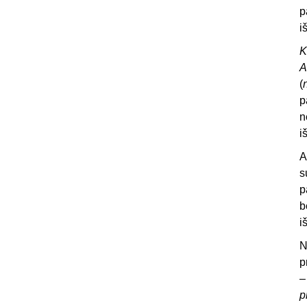
p
i
K
A
(
p
n
i
A
s
p
b
i
N
p
–
p