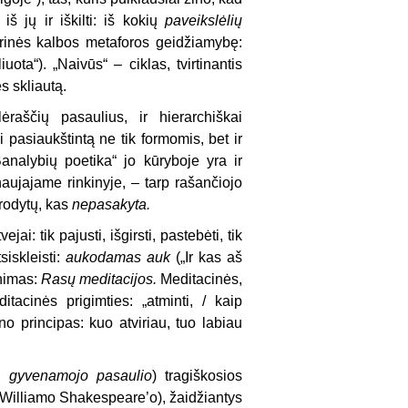
 iš jų ir iškilti: iš kokių
paveikslėlių
brinės kalbos metaforos geidžiamybę:
ota“). „Naivūs“ – ciklas, tvirtinantis
s skliautą.
ėraščių pasaulius, ir hierarchiškai
 pasiaukštintą ne tik formomis, bet ir
analybių poetika“ jo kūryboje yra ir
naujajame rinkinyje, – tarp rašančiojo
sirodytų, kas
nepasakyta.
: tik pajusti, išgirsti, pastebėti, tik
siskleisti:
aukodamas auk
(„Ir kas aš
inimas:
Rasų meditacijos.
Meditacinės,
tacinės prigimties: „atminti, / kaip
o principas: kuo atviriau, tuo labiau
ip
gyvenamojo pasaulio
) tragiškosios
us Williamo Shakespeare’o), žaidžiantys