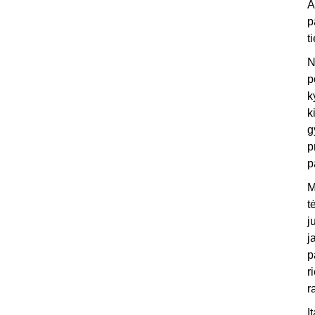
A
p
t
N
p
k
k
g
p
p
M
t
j
j
p
r
r
Į