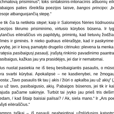
chmatovą prisiminus“; toks sintaksinis-intonacinis aštuonių ei
abaigos paties išreikšta poezijos laisve,
bangos principo
: „
iesoje atbanguojančią stepę.“
e tik čia ta netikėta
stepė
; kaip ir Salomėjos Nėries liūdnuosi
oezijos tikrumo prisiminimo, virtusio kūrybos būsena. Ir ly
ylančius eilėraščius vis papildytų, primintų, kad lietuvių žodži
ilmės ir giminės. Ir nieko gudraus eilėraštyje, kad ir paskyrime
yvybę, jei ir kovą pamatyto drugelio citrinuko: plevena ta menka
ratęsia
pasibaigusį pasaulį
, įrašytą rinkinio pavadinimo paantra
asibaigus, kažkas jau yra prasidėjęs, jei dar ir nematomai.
us nuolat pasiekia ne iš tiesų besibaigiantis pasaulis, o mūso
ėra svarbi kūrybai. Apokalipsė – ne kasdienybei, ne žmogaus 
uosta: „Tavo pasaulis tik tau į akis / žiūri o apkalba jau už akių“ 
au už tavo, pasibaigusio, akių. Pabaigos būsenos, jei tik ir ka
ajuda pačiame sakinyje. Turbūt tai įvyko jau prieš tris deš
iedam, / kad šitaip baisiai pailsai? / Ak, siela mano.“ Ir „Ars poe
ašyti eilėraščius.“
tampos taškai – iš pasaulį neabejotinai užplūdusios katastr