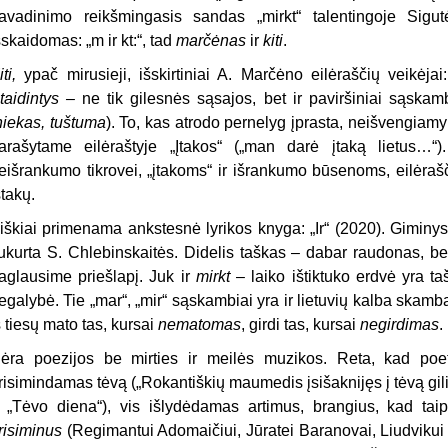
avadinimo reikšmingasis sandas „mirkt“ talentingoje Sigutė
šskaidomas: „m ir
kt:“, tad
marčėnas
ir
kiti
.
iti,
ypač mirusieji, išskirtiniai A. Marčėno eilėraščių veikėj
taidintys –
ne tik gilesnės sąsajos, bet ir paviršiniai sąskamb
niekas, tuštuma
). To, kas atrodo pernelyg įprasta, neišvengiam
arašytame eilėraštyje „Įtakos“ („man darė įtaką lietus…“
eišrankumo tikrovei, „įtakoms“ ir išrankumo būsenoms, eilėrašči
štakų.
iškiai primenama ankstesnė lyrikos knyga: „Ir“ (2020). Giminyst
ukurta S. Chlebinskaitės. Didelis taškas – dabar raudonas, bet g
aglausime priešlapį. Juk ir
mirkt
– laiko ištiktuko erdvė yra ta
egalybė. Tie „mar“, „mir“ sąskambiai yra ir lietuvių kalba skambanti
š tiesų mato tas, kursai
nematomas
, girdi tas, kursai
negirdimas
.
ėra poezijos be mirties ir meilės muzikos. Reta, kad poeta
risimindamas tėvą („Rokantiškių maumedis įsišaknijęs į tėvą gili
 „Tėvo diena“), vis išlydėdamas artimus, brangius, kad taip
risiminus
(Regimantui Adomaičiui, Jūratei Baranovai, Liudvikui