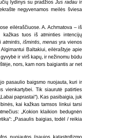
lučių lydinys su pradžios
Jus radau
ir
bekrašte negyvenamos meilės šviesa
uose eilėraščiuose. A. Achmatova – iš
g kažkas tuos iš atminties intencijų
ai
atmintis
,
išmintis
,
menas
yra vienos
 Algimantui Baltakiui, eilėraštyje apie
 gyvybė ir virš kapų, ir nežinomu būdu
štėje, nors, kam nors baigiantis ar net
jo pasaulio baigsmo nuojauta, kuri ir
vienkartybei. Tik siaurutė patirties
(„Labai paprastai“). Kas pasibaigia, juk
lbinės, kai kažkas tamsos linkui tarsi
imtmečius: „Kokion klaikion bedugnėn
tika“: „Pasaulis baigias, todėl / reikia
ofos nuojautos (naujos katastrofizmo