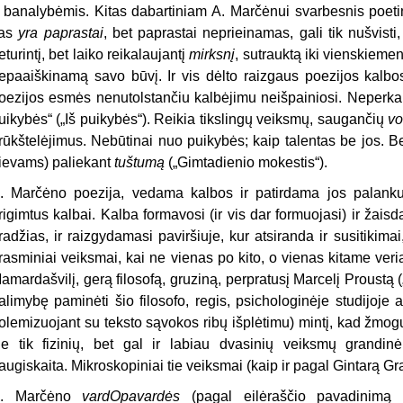
r banalybėmis. Kitas dabartiniam A. Marčėnui svarbesnis poetin
as
yra paprastai
, bet paprastai neprieinamas, gali tik nušvisti
eturintį, bet laiko reikalaujantį
mirksnį
, sutrauktą iki vienskieme
epaaiškinamą savo būvį.
Ir vis dėlto raizgaus poezijos kalbo
oezijos esmės nenutolstančiu kalbėjimu neišpainiosi. Neperkalbė
uikybės“ („Iš puikybės“). Reikia tikslingų veiksmų, saugančių
vo
rūkštelėjimus. Nebūtinai nuo puikybės; kaip talentas be jos. Ben
ievams) paliekant
tuštumą
(„Gimtadienio mokestis“).
. Marčėno poezija, vedama kalbos ir patirdama jos palankumą
rigimtus kalbai. Kalba formavosi (ir vis dar formuojasi) ir žais
radžias, ir raizgydamasi paviršiuje, kur atsiranda ir susitikimai
rasminiai veiksmai, kai ne vienas po kito, o vienas kitame ver
amardašvilį, gerą filosofą, gruziną, perpratusį Marcelį Proustą (
alimybę paminėti šio filosofo, regis, psichologinėje studijoje 
olemizuojant su teksto sąvokos ribų išplėtimu) mintį, kad žmogu
e tik fizinių, bet gal ir labiau dvasinių veiksmų grandinė
augiskaita. Mikroskopiniai tie veiksmai (kaip ir pagal Gintarą G
. Marčėno
vardOpavardės
(pagal eilėraščio pavadinimą 