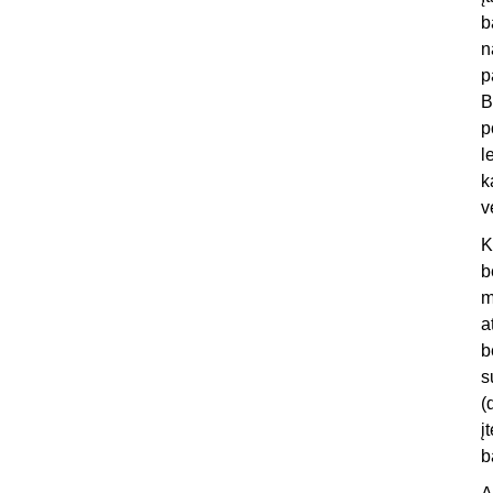
b
n
p
B
p
l
k
v
K
b
m
a
b
s
(
į
b