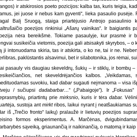
angos) ir atskirosios poeto pozicijos: kalba tas, kuris teigia, kad r
amus, jei juose ir nebus kam gyventi“, lieka pasaulio pusėje. 
agal Balį Sruogą, staiga priartėjusio Antrojo pasaulinio 
altrušaičio poezijos rinkiniui „Ašarų vainikas“. Ir baigiantis
oezija nėra bereikšmė. Tokiame pasaulyje, kur prasmė ir 
engvai susikeičia vietomis, poezija gali atsisakyti skyrybos, – o k
ą ji intonuodama skiria, tas ir atskirta, o ko ne, tai ir ne. Neb
erlibras, paklūstantis alsavimui, bet ir silabotonika, jos rėmai, su
ai pasauly vis daugiau skeveldrų, šukių – ir stiklų, ir bombų –
esikeičiančios, net skeveldrėjančios kalbos. „Veikdamas
edituodamas suvokiu, kad
dabar
sugauti neįmanoma – visa išpl
tveju / sučiupsi
dadabarbar
…“ („Pabaigoje“). Ir „Fokusas“ 
eprasmybių, priartintų prie
mirksnio
, kuris ir tėra
dabar.
Vėlin
uartėja, sustoja ant
mirkt
ribos, laikui nyrant į neatšaukiamas
dar iš „Trečio fronto“ laikų) pralaužė ir lietuvių poezijos su
teisino formos eksperimentus. A. Marčėnas, dvigubindama
arbarybės sąveiką, griaunančią ir naikinančią, o matomą ir kaip 