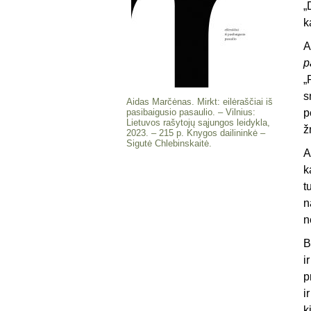
„
k
A
p
„
s
Aidas Marčėnas. Mirkt: eilėraščiai iš
pasibaigusio pasaulio. – Vilnius:
p
Lietuvos rašytojų sąjungos leidykla,
ž
2023. – 215 p. Knygos dailininkė –
Sigutė Chlebinskaitė.
A
k
t
n
n
B
i
p
i
k