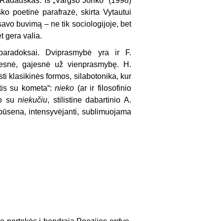
Radauskas. Iš „Vargšo Joriko“ (1998)
o poetinė parafrazė, skirta Vytautui
 savo buvimą – ne tik sociologijoje, bet
 gera valia.
paradoksai. Dviprasmybė yra ir F.
gesnė, gajesnė už vienprasmybę. H.
i klasikinės formos, silabotonika, kur
tis su kometa“:
nieko
(ar ir filosofinio
mo su
niekučiu
, stilistine dabartinio A.
a būsena, intensyvėjanti, sublimuojama