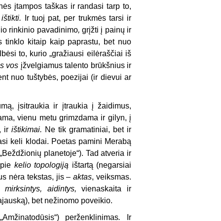
ės įtampos taškas ir randasi tarp to,
,
ištikti.
Ir tuoj pat, per trukmės tarsi ir
nio rinkinio pavadinimo
,
grįžti į painų ir
s tinklo kitaip kaip paprastu, bet nuo
si to, kurio „gražiausi eilėraščiai iš
s vos
įžvelgiamus talento brūkšnius ir
t nuo tuštybės, poezijai (ir dievui ar
, įsitraukia ir įtraukia į žaidimus,
dama, vienu metu grimzdama ir gilyn, į
, ir
ištikimai.
Ne tik gramatiniai, bet ir
iasi keli klodai. Poetas pamini Merabą
„Beždžionių planetoje“). Tad atveria ir
apie
kelio topologiją
ištartą (negarsiai
s nėra tekstas, jis –
aktas
, veiksmas.
mirksintys, aidintys,
vienaskaita ir
rajauską), bet nežinomo poveikio.
„Amžinatodūsis“) perženklinimas
.
Ir