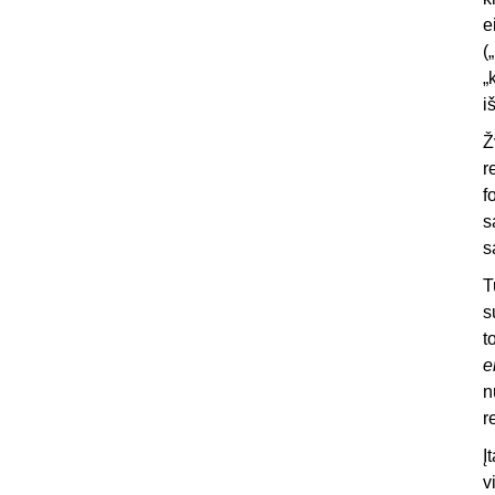
e
(
„
i
Ž
r
f
s
s
T
s
t
e
n
r
Į
v