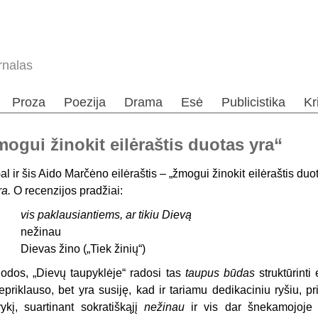
rnalas
Proza
Poezija
Drama
Esė
Publicistika
Kr
mogui žinokit eilėraštis duotas yra“
al ir šis Aido Marčėno eilėraštis – „žmogui žinokit eilėraštis duota
ra.
O recenzijos pradžiai:
vis paklausiantiems, ar tikiu Dievą
nežinau
Dievas žino („Tiek žinių“)
odos, „Dievų taupyklėje“ radosi tas
taupus būdas
struktūrinti
epriklauso, bet yra susiję, kad ir tariamu dedikaciniu ryšiu, pr
vykį, suartinant sokratiškąjį
nežinau
ir vis dar šnekamojoje 