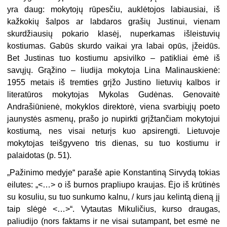
yra daug: mokytojų rūpesčiu, auklėtojos labiausiai, iš
kažkokių šalpos ar labdaros grašių Justinui, vienam
skurdžiausių pokario klasėj, nuperkamas išleistuvių
kostiumas. Gabūs skurdo vaikai yra labai opūs, įžeidūs.
Bet Justinas tuo kostiumu apsivilko – patikliai ėmė iš
savųjų. Grąžino – liudija mokytoja Lina Malinauskienė:
1955 metais iš tremties grįžo Justino lietuvių kalbos ir
literatūros mokytojas Mykolas Gudėnas. Genovaitė
Andrašiūnienė, mokyklos direktorė, viena svarbiųjų poeto
jaunystės asmenų, prašo jo nupirkti grįžtančiam mokytojui
kostiumą, nes visai neturįs kuo apsirengti. Lietuvoje
mokytojas teišgyveno tris dienas, su tuo kostiumu ir
palaidotas (p. 51).
„
Pažinimo medyje“ parašė apie Konstantiną Sirvydą tokias
eilutes: „<…> o iš burnos prapliupo kraujas. Ėjo iš krūtinės
su kosuliu, su tuo sunkumo kalnu, / kurs jau kelintą dieną jį
taip slėgė <…>“. Vytautas Mikuličius, kurso draugas,
paliudijo (nors faktams ir ne visai sutampant, bet esmė ne