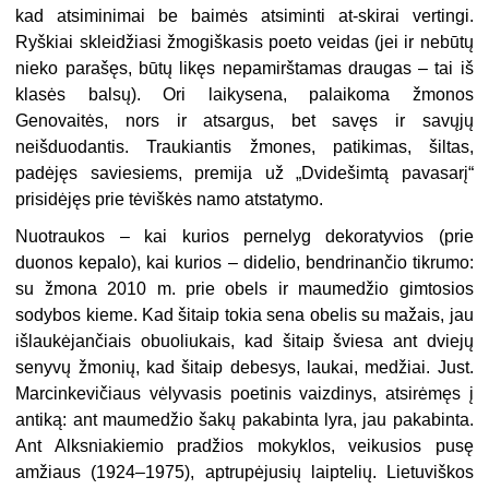
kad atsiminimai be baimės atsiminti at-skirai vertingi.
Ryškiai skleidžiasi žmogiškasis poeto veidas (jei ir nebūtų
nieko parašęs, būtų likęs nepamirštamas draugas – tai iš
klasės balsų). Ori laikysena, palaikoma žmonos
Genovaitės, nors ir atsargus, bet savęs ir savųjų
neišduodantis. Traukiantis žmones, patikimas, šiltas,
padėjęs saviesiems, premija už „Dvidešimtą pavasarį“
prisidėjęs prie tėviškės namo atstatymo.
Nuotraukos – kai kurios pernelyg dekoratyvios (prie
duonos kepalo), kai kurios – didelio, bendrinančio tikrumo:
su žmona 2010 m. prie obels ir maumedžio gimtosios
sodybos kieme. Kad šitaip tokia sena obelis su mažais, jau
išlaukėjančiais obuoliukais, kad šitaip šviesa ant dviejų
senyvų žmonių, kad šitaip debesys, laukai, medžiai. Just.
Marcinkevičiaus vėlyvasis poetinis vaizdinys, atsirėmęs į
antiką: ant maumedžio šakų pakabinta lyra, jau pakabinta.
Ant Alksniakiemio pradžios mokyklos, veikusios pusę
amžiaus (1924–1975), aptrupėjusių laiptelių. Lietuviškos