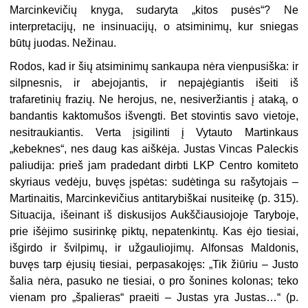
Marcinkevičių knyga, sudaryta „kitos pusės“? Ne
interpretacijų, ne insinuacijų, o atsiminimų, kur sniegas
būtų juodas. Nežinau.
Rodos, kad ir šių atsiminimų sankaupa nėra vienpusiška: ir
silpnesnis, ir abejojantis, ir nepajėgiantis išeiti iš
trafaretinių frazių. Ne herojus, ne, nesiveržiantis į ataką, o
bandantis kaktomušos išvengti. Bet stovintis savo vietoje,
nesitraukiantis. Verta įsigilinti į Vytauto Martinkaus
„kebeknes“, nes daug kas aiškėja. Justas Vincas Paleckis
paliudija: prieš jam pradedant dirbti LKP Centro komiteto
skyriaus vedėju, buvęs įspėtas: sudėtinga su rašytojais –
Martinaitis, Marcinkevičius antitarybiškai nusiteikę (p. 315).
Situacija, išeinant iš diskusijos Aukščiausiojoje Taryboje,
prie išėjimo susirinkę piktų, nepatenkintų. Kas ėjo tiesiai,
išgirdo ir švilpimų, ir užgauliojimų. Alfonsas Maldonis,
buvęs tarp ėjusių tiesiai, perpasakojęs: „Tik žiūriu – Justo
šalia nėra, pasuko ne tiesiai, o pro šonines kolonas; teko
vienam pro „špalieras“ praeiti – Justas yra Justas…“ (p.