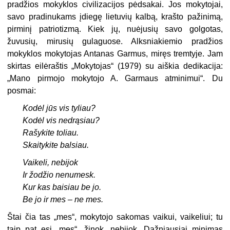
pradžios mokyklos civilizacijos pėdsakai. Jos mokytojai,
savo pradinukams įdiegę lietuvių kalbą, krašto pažinimą,
pirminį patriotizmą. Kiek jų, nuėjusių savo golgotas,
žuvusių, mirusių gulaguose. Alksniakiemio pradžios
mokyklos mokytojas Antanas Garmus, miręs tremtyje. Jam
skirtas eilėraštis „Mokytojas“ (1979) su aiškia dedikacija:
„Mano pirmojo mokytojo A. Garmaus atminimui“. Du
posmai:
Kodėl jūs vis tyliau?
Kodėl vis nedrąsiau?
Rašykite toliau.
Skaitykite balsiau.
Vaikeli, nebijok
Ir žodžio nenumesk.
Kur kas baisiau be jo.
Be jo ir mes – ne mes.
Štai čia tas „mes“, mokytojo sakomas vaikui, vaikeliui; tu
taip pat esi „mes“, žinok, nebijok. Dažniausiai minimas