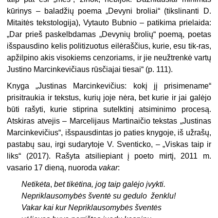
kūrinys – baladžių poema „Devyni broliai“ (tikslinanti D.
Mitaitės tekstologija), Vytauto Bubnio – patikima prielaida:
„Dar prieš paskelbdamas „Devynių brolių“ poemą, poetas
išspausdino kelis politizuotus eilėraščius, kurie, esu tik-ras,
apžilpino akis visokiems cenzoriams, ir jie neužtrenkė vartų
Justino Marcinkevičiaus rūsčiajai tiesai“ (p. 111).
Knyga „Justinas Marcinkevičius: kokį jį prisimename“
prisitraukia ir tekstus, kurių joje nėra, bet kurie ir jai galėjo
būti rašyti, kurie stiprina sutelktinį atsiminimo procesą.
Atskiras atvejis – Marcelijaus Martinaičio tekstas „Justinas
Marcinkevičius“, išspausdintas jo paties knygoje, iš užrašų,
pastabų sau, irgi sudarytoje V. Sventicko, – „Viskas taip ir
liks“ (2017). Rašyta atsiliepiant į poeto mirtį, 2011 m.
vasario 17 dieną, nuoroda
vakar
:
Netikėta
,
bet tikėtina, jog taip galėjo
įvykti.
Nepriklausomybės šventė su gedulo
ženklu!
Vakar kai kur Nepriklausomybės šventės