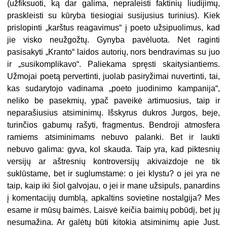
(užfiksuoti, ką dar galima, nepraleisti faktinių liudijimų,
praskleisti su kūryba tiesiogiai susijusius turinius). Kiek
prislopinti „karštus reagavimus“ į poeto užsipuolimus, kad
jie visko neužgožtų. Gynyba pavėluota. Net raginti
pasisakyti „Kranto“ laidos autorių, nors bendravimas su juo
ir „susikomplikavo“. Paliekama spręsti skaitysiantiems.
Užmojai poetą pervertinti, juolab pasiryžimai nuvertinti, tai,
kas sudarytojo vadinama „poeto juodinimo kampanija“,
neliko be pasekmių, ypač paveikė artimuosius, taip ir
neparašiusius atsiminimų. Išskyrus dukros Jurgos, beje,
turinčios gabumų rašyti, fragmentus. Bendroji atmosfera
ramiems atsiminimams nebuvo palanki. Bet ir laukti
nebuvo galima: gyva, kol skauda. Taip yra, kad piktesnių
versijų ar aštresnių kontroversijų akivaizdoje ne tik
suklūstame, bet ir suglumstame: o jei klystu? o jei yra ne
taip, kaip iki šiol galvojau, o jei ir mane užsipuls, panardins
į komentacijų dumblą, apkaltins sovietine nostalgija? Mes
esame ir mūsų baimės. Laisvė keičia baimių pobūdį, bet jų
nesumažina. Ar galėtų būti kitokia atsiminimų apie Just.