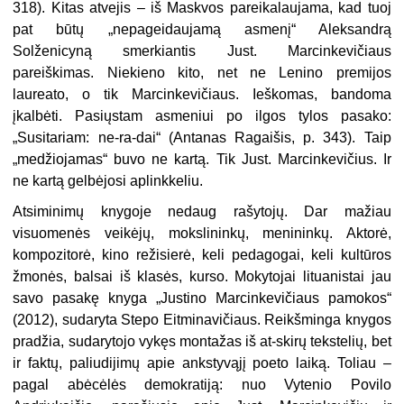
318). Kitas atvejis – iš Maskvos pareikalaujama, kad tuoj
pat būtų „nepageidaujamą asmenį“ Aleksandrą
Solženicyną smerkiantis Just. Marcinkevičiaus
pareiškimas. Niekieno kito, net ne Lenino premijos
laureato, o tik Marcinkevičiaus. Ieškomas, bandoma
įkalbėti. Pasiųstam asmeniui po ilgos tylos pasako:
„Susitariam: ne-ra-dai“ (Antanas Ragaišis, p. 343). Taip
„medžiojamas“ buvo ne kartą. Tik Just. Marcinkevičius. Ir
ne kartą gelbėjosi aplinkkeliu.
Atsiminimų knygoje nedaug rašytojų. Dar mažiau
visuomenės veikėjų, mokslininkų, menininkų. Aktorė,
kompozitorė, kino režisierė, keli pedagogai, keli kultūros
žmonės, balsai iš klasės, kurso. Mokytojai lituanistai jau
savo pasakę knyga „Justino Marcinkevičiaus pamokos“
(2012), sudaryta Stepo Eitminavičiaus. Reikšminga knygos
pradžia, sudarytojo vykęs montažas iš at-skirų tekstelių, bet
ir faktų, paliudijimų apie ankstyvąjį poeto laiką. Toliau –
pagal abėcėlės demokratiją: nuo Vytenio Povilo