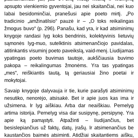
apsupto vienkiemio gyventojai, jau nei skaitančiai, nei kuo
labai besidominčiai, pranešusi apie poeto mirtį. „Po
tradicinio „amžinatilsio“ pauzė ir – „O toks reikalingas
žmogus buvo“ (p. 296). Panašu, kad yra, ir kad atsiminimų
knygoje randasi lyg koks bendrinis, kolektyvinis lietuvių
sąmonės lyg-muo, sutelktinis atsimenančiojo pavidalas,
atitinkantis visuminį poeto paveikslą, vaid-menį. Liudijamas
ypatingas poeto buvimas tautoje, aukščiausia buvimo
pakopa – reikalingumas žmonėms. Yra tas ypatingas
„mes“, reiškiantis tautą, tą geriausiai žino poetai ir
mokytojai.
Savaip knygoje dalyvauja ir tie, kurie parašyti atsiminimų
nesutiko, nenorėjo, atsisakė. Bet ir apie juos kas ima ir
užsimena. Ir lyg aiškiau. Arba dar neaiškiau. Pernelyg
artima istorija. Pernelyg visa dar susipynę, persipynę. Yra
apie ką pamąstyti. Atpažinti – liudijančius, bet
besislepiančius už faktų, datų, įrašų. Ir atsimenančius be
kaustančios baimės atsiminti. Atidžiai skaitantiems aišku,