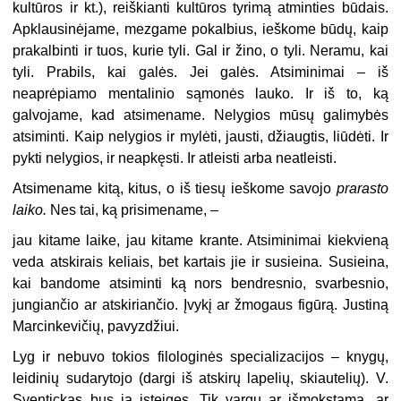
kultūros ir kt.), reiškianti kultūros tyrimą atminties būdais.
Apklausinėjame, mezgame pokalbius, ieškome būdų, kaip
prakalbinti ir tuos, kurie tyli. Gal ir žino, o tyli. Neramu, kai
tyli. Prabils, kai galės. Jei galės. Atsiminimai – iš
neaprėpiamo mentalinio sąmonės lauko. Ir iš to, ką
galvojame, kad atsimename. Nelygios mūsų galimybės
atsiminti. Kaip nelygios ir mylėti, jausti, džiaugtis, liūdėti. Ir
pykti nelygios, ir neapkęsti. Ir atleisti arba neatleisti.
Atsimename kitą, kitus, o iš tiesų ieškome savojo
prarasto
laiko.
Nes tai, ką prisimename, –
jau kitame laike, jau kitame krante. Atsiminimai kiekvieną
veda atskirais keliais, bet kartais jie ir susieina. Susieina,
kai bandome atsiminti ką nors bendresnio, svarbesnio,
jungiančio ar atskiriančio. Įvykį ar žmogaus figūrą. Justiną
Marcinkevičių, pavyzdžiui.
Lyg ir nebuvo tokios filologinės specializacijos – knygų,
leidinių sudarytojo (dargi iš atskirų lapelių, skiautelių). V.
Sventickas bus ją įsteigęs. Tik vargu ar išmokstamą, ar