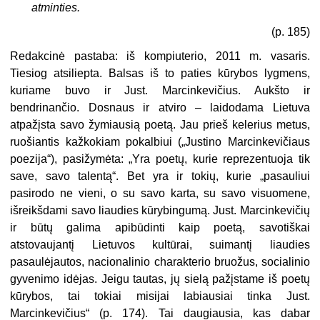
atminties.
(p. 185)
Redakcinė pastaba: iš kompiuterio, 2011 m. vasaris.
Tiesiog atsiliepta. Balsas iš to paties kūrybos lygmens,
kuriame buvo ir Just. Marcinkevičius. Aukšto ir
bendrinančio. Dosnaus ir atviro – laidodama Lietuva
atpažįsta savo žymiausią poetą. Jau prieš kelerius metus,
ruošiantis kažkokiam pokalbiui („Justino Marcinkevičiaus
poezija“), pasižymėta: „Yra poetų, kurie reprezentuoja tik
save, savo talentą“. Bet yra ir tokių, kurie „pasauliui
pasirodo ne vieni, o su savo karta, su savo visuomene,
išreikšdami savo liaudies kūrybingumą. Just. Marcinkevičių
ir būtų galima apibūdinti kaip poetą, savotiškai
atstovaujantį Lietuvos kultūrai, suimantį liaudies
pasaulėjautos, nacionalinio charakterio bruožus, socialinio
gyvenimo idėjas. Jeigu tautas, jų sielą pažįstame iš poetų
kūrybos, tai tokiai misijai labiausiai tinka Just.
Marcinkevičius“ (p. 174). Tai daugiausia, kas dabar