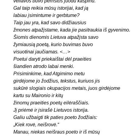
vėliavos buvo perrištos juodu kaspinu.
Gal taip reikia mūsų istorijai, kad ją
labiau įsimintume ir gerbtume?
Taip jau yra, kad savo didžiausius
žmones
atpažįstame, kada jie pasitraukia iš gyvenimo.
Šiomis dienomis Lietuva atpažįsta savo
žymiausią poetą, kurio buvimas buvo
visuotinai jaučiamas. <…>
Poetui daryti priekaištai dėl praeities
šiandien atrodo labai menki.
Prisiminkime, kad Atgimimo metu
girdėjome jo žodžius, tekstus, kuriuos jis
sukūrė slogiais okupacijos metais, juos girdėjome
kartu su Maironio ir kitų
žinomų praeities poetų eilėraščiais.
Jį priėmė ir įsirašė Lietuvos istorija.
Galiu užbaigti tik paties poeto žodžiais:
„
Kiek rovė, neišrovė.“
Manau, niekas neišraus poeto ir iš mūsų