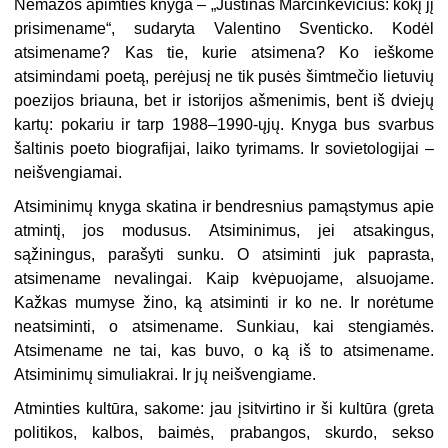
Nemažos apimties knyga – „Justinas Marcinkevičius: kokį jį
prisimename“, sudaryta Valentino Sventicko. Kodėl
atsimename? Kas tie, kurie atsimena? Ko ieškome
atsimindami poetą, perėjusį ne tik pusės šimtmečio lietuvių
poezijos briauna, bet ir istorijos ašmenimis, bent iš dviejų
kartų: pokariu ir tarp 1988–1990-ųjų. Knyga bus svarbus
šaltinis poeto biografijai, laiko tyrimams. Ir sovietologijai –
neišvengiamai.
Atsiminimų knyga skatina ir bendresnius pamąstymus apie
atmintį, jos modusus. Atsiminimus, jei atsakingus,
sąžiningus, parašyti sunku. O atsiminti juk paprasta,
atsimename nevalingai. Kaip kvėpuojame, alsuojame.
Kažkas mumyse žino, ką atsiminti ir ko ne. Ir norėtume
neatsiminti, o atsimename. Sunkiau, kai stengiamės.
Atsimename ne tai, kas buvo, o ką iš to atsimename.
Atsiminimų simuliakrai. Ir jų neišvengiame.
Atminties kultūra, sakome: jau įsitvirtino ir ši kultūra (greta
politikos, kalbos, baimės, prabangos, skurdo, sekso