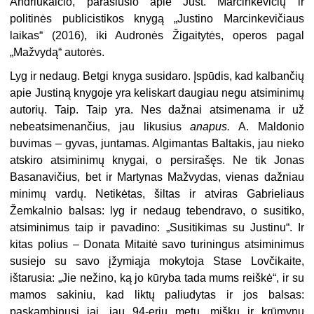
Andriukaičio, parašiusio apie Just. Marcinkevičių ir
politinės publicistikos knygą „Justino Marcinkevičiaus
laikas“ (2016), iki Audronės Žigaitytės, operos pagal
„Mažvydą“ autorės.
Lyg ir nedaug. Betgi knyga susidaro. Įspūdis, kad kalbančių
apie Justiną knygoje yra keliskart daugiau negu atsiminimų
autorių. Taip. Taip yra. Nes dažnai atsimenama ir už
nebeatsimenančius, jau likusius
anapus.
A. Maldonio
buvimas – gyvas, juntamas. Algimantas Baltakis, jau nieko
atskiro atsiminimų knygai, o persirašęs. Ne tik Jonas
Basanavičius, bet ir Martynas Mažvydas, vienas dažniau
minimų vardų. Netikėtas, šiltas ir atviras Gabrieliaus
Žemkalnio balsas: lyg ir nedaug tebendravo, o susitiko,
atsiminimus taip ir pavadino: „Susitikimas su Justinu“. Ir
kitas polius – Donata Mitaitė savo turiningus atsiminimus
susiejo su savo įžymiąja mokytoja Stase Lovčikaite,
ištarusia: „Jie nežino, ką jo kūryba tada mums reiškė“, ir su
mamos sakiniu, kad liktų paliudytas ir jos balsas:
paskambinusi jai, jau 94-erių metų, miškų ir krūmynų