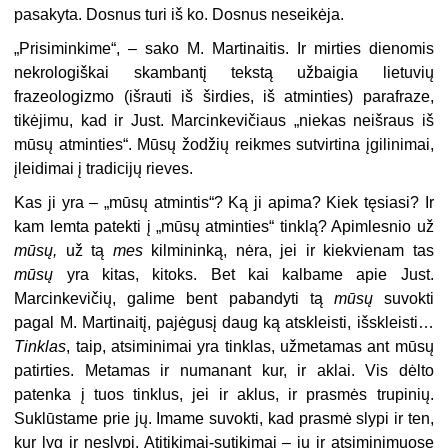
pasakyta. Dosnus turi iš ko. Dosnus neseikėja.
„
Prisiminkime“, – sako M. Martinaitis. Ir mirties dienomis
nekrologiškai skambantį tekstą užbaigia lietuvių
frazeologizmo (išrauti iš širdies, iš atminties) parafraze,
tikėjimu, kad ir Just. Marcinkevičiaus „niekas neišraus iš
mūsų atminties“. Mūsų žodžių reikmes sutvirtina įgilinimai,
įleidimai į tradicijų rieves.
Kas ji yra – „mūsų atmintis“? Ką ji apima? Kiek tęsiasi? Ir
kam lemta patekti į „mūsų atminties“ tinklą? Apimlesnio už
mūsų,
už tą
mes
kilmininką, nėra, jei ir kiekvienam tas
mūsų
yra kitas, kitoks. Bet kai kalbame apie Just.
Marcinkevičių, galime bent pabandyti tą
mūsų
suvokti
pagal M. Martinaitį, pajėgusį daug ką atskleisti, išskleisti…
Tinklas
, taip, atsiminimai yra tinklas, užmetamas ant mūsų
patirties. Metamas ir numanant kur, ir aklai. Vis dėlto
patenka į tuos tinklus, jei ir aklus, ir prasmės trupinių.
Suklūstame prie jų. Imame suvokti, kad prasmė slypi ir ten,
kur lyg ir neslypi. Atitikimai-sutikimai – jų ir atsiminimuose