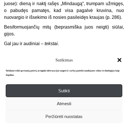
juose): dieną ir naktį rašęs „Mindaugą“, trumpam užmigęs,
o pabudęs pamatęs, kad visa pagalvė kruvina, nuo
nuovargio ir išsekimo iš nosies pasileidęs kraujas (p. 286).
Besiformuojančių mitų (beprasmiška juos neigti) siūlai,
gijos.
Gal jau ir audiniai –
tekstai.
Sutikimas
Siekdami teikti geriausią patirtį, įrenginio informacijai saugoti ir (arba) pasiekti naudojame tokias technologijas kaip
slapukus.
Sutikti
Apie mus
Redakcija
Prenumerata
Atmesti
Literatūros mėnraštis „Metai“ © 2026. Leidžiamas nuo 1991 m.
Peržiūrėti nuostatas
Powered by
WordPress
and
WordPress Theme
created with Artisteer.