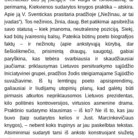
perimamą. Kiekvienos sudarytos knygos praktika – atskira.
Apie ją V. Sventickas prasitaria pradžioje („Nežinau, ar tai
įvadas“). Tos nežinios, žinia, daug. Bet patikimai apsibrėžia
savo statusą – kiek įmanoma, neutralesnę poziciją. Siekį,
kad būtų įvairesnių balsų. Pateikia būtinų poeto biografijos
faktų – ir nežinotų (apie ankstyvąją kūrybą, dar
šešiolikmečio, prisimintą draugų, saugotą), gabiai
paryškina, kas tebėra svarbiausia ir skaudžiausiai
jaučiama: priklausymas Lietuvos persitvarkymo sąjūdžio
Iniciatyvinei grupei, pradžios žodis steigiamajame Sąjūdžio
suvažiavime. Iš tų lemtingų poeto apsisprendimų,
galiausiai ir liudijamų utopinių planų, kad galėtų būti
pirmasis atkurtos nepriklausomos Lietuvos prezidentas,
kilo politinės kontroversijos, virtusios asmenine drama.
Praktinio sudarymo klausimas – iš ko? Ne iš to, kas jau
buvo (taip sudarytos kelios ir Just. Marcinkevičiaus
knygos), – nebent koks trupinys ar jau paskelbtas tekstas.
Atsiminimai sudaryti tarsi iš anksto konstruojant siužetą