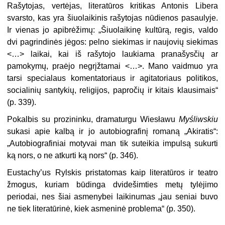
Rašytojas, vertėjas, literatūros kritikas Antonis Libera
svarsto, kas yra šiuolaikinis rašytojas nūdienos pasaulyje.
Ir vienas jo apibrėžimų: „Šiuolaikinę kultūrą, regis, valdo
dvi pagrindinės jėgos: pelno siekimas ir naujovių siekimas
<…> laikai, kai iš rašytojo laukiama pranašysčių ar
pamokymų, praėjo negrįžtamai <…>. Mano vaidmuo yra
tarsi specialaus komentatoriaus ir agitatoriaus politikos,
socialinių santykių, religijos, papročių ir kitais klausimais“
(p. 339).
Pokalbis su prozininku, dramaturgu Wiesławu
Myśliwskiu
sukasi apie kalbą ir jo autobiografinį romaną „Akiratis“:
„Autobiografiniai motyvai man tik suteikia impulsą sukurti
ką nors, o ne atkurti ką nors“ (p. 346).
Eustachy’us Rylskis pristatomas kaip literatūros ir teatro
žmogus, kuriam būdinga dvidešimties metų tylėjimo
periodai, nes šiai asmenybei laikinumas „jau seniai buvo
ne tiek literatūrinė, kiek asmeninė problema“ (p. 350).