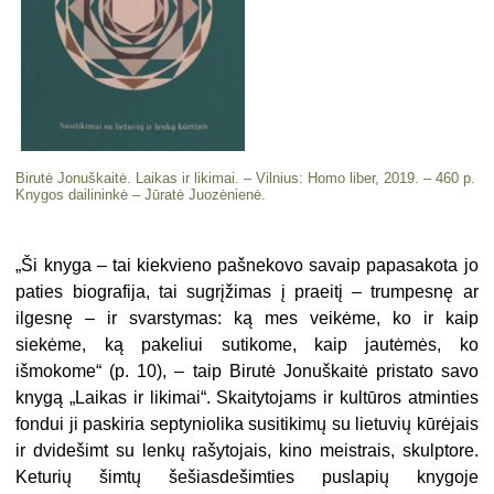
Birutė Jonuškaitė. Laikas ir likimai. – Vilnius: Homo liber, 2019. – 460 p.
Knygos dailininkė – Jūratė Juozėnienė.
„Ši knyga – tai kiekvieno pašnekovo savaip papasakota jo
paties biografija, tai sugrįžimas į praeitį – trumpesnę ar
ilgesnę – ir svarstymas: ką mes veikėme, ko ir kaip
siekėme, ką pakeliui sutikome, kaip jautėmės, ko
išmokome“ (p. 10), – taip Birutė Jonuškaitė pristato savo
knygą „Laikas ir likimai“. Skaitytojams ir kultūros atminties
fondui ji paskiria septyniolika susitikimų su lietuvių kūrėjais
ir dvidešimt su lenkų rašytojais, kino meistrais, skulptore.
Keturių šimtų šešiasdešimties puslapių knygoje