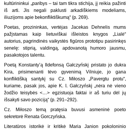
kultūrininkui „paribys – tai tam tikra stichija, jį reikia pažinti
iš arti. Jis negali paklusti arkadiškiems modeliams,
iliuzijoms apie bekonfliktiškumą“ (p. 269).
Poetas, prozininkas, vertėjas Jacekas Dehnelis mums
pažįstamas kaip lietuviškai išleistos knygos „Lialė“
autorius, pagrindinės vaikystės figūros prototipu pasirinkęs
senelę: stiprią, valdingą, apdovanotą humoro jausmu,
pasakotojos talentu.
Poetą Konstanty’ą Ildefonsą Gałczyńskį pristato jo dukra
Kira, prisimenanti tėvo gyvenimą Vilniuje, jo gana
konfliktišką santykį su Cz. Miłoszo „Pavergtu protu“,
kuriame, pasak jos, apie K. I. Gałczyńskį „nėra nė vieno
žodžio teisybės <…> egzistuoja faktai ir aš turiu dėl jų
išsakyti savo poziciją“ (p. 291–292).
Cz. Miłoszo temą pratęsia buvusi asmeninė poeto
sekretorė Renata Gorczyńska.
Literatūros istorikė ir kritikė Maria Janion pokoloninio