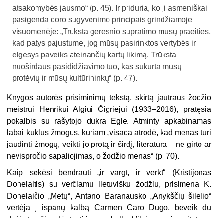
atsakomybės jausmo“ (p. 45). Ir priduria, ko ji asmeniškai
pasigenda doro sugyvenimo principais grindžiamoje
visuomenėje: „Trūksta geresnio supratimo mūsų praeities,
kad patys pajustume, jog mūsų pasirinktos vertybės ir
elgesys paveiks ateinančių kartų likimą. Trūksta
nuoširdaus pasididžiavimo tuo, kas sukurta mūsų
protėvių ir mūsų kultūrininkų“ (p. 47).
Knygos autorės prisiminimų tekstą, skirtą jautraus žodžio
meistrui Henrikui Algiui Čigriejui (1933–2016), pratęsia
pokalbis su rašytojo dukra Egle. Atminty apkabinamas
labai kuklus žmogus, kuriam „visada atrodė, kad menas turi
jaudinti žmogų, veikti jo protą ir širdį, literatūra – ne girto ar
nevispročio sapaliojimas, o žodžio menas“ (p. 70).
Kaip sekėsi bendrauti „ir vargt, ir verkt“ (Kristijonas
Donelaitis) su verčiamu lietuvišku žodžiu, prisimena K.
Donelaičio „Metų“, Antano Baranausko „Anykščių šilelio“
vertėja į ispanų kalbą Carmen Caro Dugo, beveik du