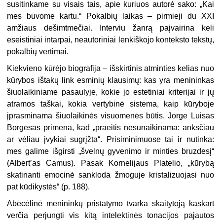
susitinkame su visais tais, apie kuriuos autorė sako: „Kai
mes buvome kartu.“ Pokalbių laikas – pirmieji du XXI
amžiaus dešimtmečiai. Interviu žanrą paįvairina keli
eseistiniai intarpai, neautoriniai lenkiškojo konteksto tekstų,
pokalbių vertimai.
Kiekvieno kūrėjo biografija – išskirtinis atminties kelias nuo
kūrybos ištakų link esminių klausimų: kas yra menininkas
šiuolaikiniame pasaulyje, kokie jo estetiniai kriterijai ir jų
atramos taškai, kokia vertybinė sistema, kaip kūryboje
įprasminama šiuolaikinės visuomenės būtis. Jorge Luisas
Borgesas primena, kad „praeitis nesunaikinama: anksčiau
ar vėliau įvykiai sugrįžta“. Prisiminimuose tai ir nutinka:
mes galime išgirsti „švelnų gyvenimo ir minties bruzdesį“
(Albert’as Camus). Pasak Kornelijaus Platelio, „kūrybą
skatinanti emocinė sankloda žmoguje kristalizuojasi nuo
pat kūdikystės“ (p. 188).
Abėcėlinė menininkų pristatymo tvarka skaitytoją kaskart
verčia perjungti vis kitą intelektinės tonacijos pajautos