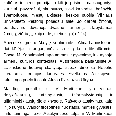
kultūros ir meno premija, o kiti jo prisiminimą saugantys
kūriniai, pavyzdžiui, skulptūros, stovi kapinėse, bažnyčių
šventoriuose, miestų aikštėse, freskos puošia Vilniaus
universiteto Rektorių posėdžių salę. Jo darbai žmonių
bendravimui dovanoja dvasinę harmoniją: „Tapydamas
žmogų, žiūriu į jį kaip didelį stebuklą“ (p. 124).
Abėcėlė sugretino Marytę Kontrimaitę ir Almą Lapinskienę,
dvi kūrėjas, draugaujančias su kitų tautų literatūromis.
Poetei M. Kontrimaitei tapo artimas ir gyvenime, ir kūryboje
armėnų kultūros kontekstas. Autoritetinga baltarusistė A.
Lapinskienė lietuvių skaitytoją supažindino su Nobelio
literatūros premijos laureatės Svetlanos Aleksijevič,
talentingo poeto filosofo Alesio Razanavo kūryba.
Manding, pokalbis su V. Martinkumi yra vienas
dalykiškiausių, turiningiausių, informatyviausių ir
giliamintiškiausių šioje knygoje. Rašytojo atsakymus, kaip
ir jo kūrybą, „valdo“ filosofinės nuostatos, minties gyvastis,
imli, turininga frazė. Atsakymuose telpa ir V. Martinkaus