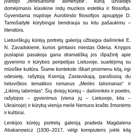
įvardijo „renesansine asmenybe“, kurią užvaldęs
domėjimasis klasikine indų muzikos estetika ir filosofija.
Gyvendama mąslioje Aurobindo filosofijos apsuptyje D.
Tamošaitytė kūrybingai bendrauja su kitu pašaukimu –
literatūra.
Lietuviškųjų kūrėjų portretų galeriją užbaigia dailininkė E.
N. Zavadskienė, kurios gimtasis miestas Odesa. Knygos
puslapiai pasakoja gana dramatišką jos išpažintį apie
gyvenimo ir kūrybos peripetijas Lietuvoje, suartėjimą su
mūsiške kultūra. Šiame kontekste iškart prisimenu kitą, irgi
odesietę, rašytoją Kseniją Zastavskają, parašiusią du
lietuviškos tematikos romanus „Meilės talismanas“ ir
„Likimų labirintas“. Šių dviejų kūrėjų – dailininkės ir poetės,
rašytojos – gyvenimus (viena jų – Lietuvoje, kita –
Ukrainoje) ir kūrybą vienija meilė Nemuno krašto žmonėms
ir kultūrai.
Lenkijos kūrėjų portretų galeriją pradeda Magdalena
Abakanowicz (1930–2017, vėlgi kompiuteris įvėlė kitą