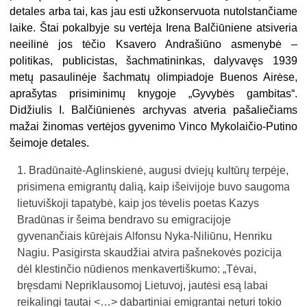
detales arba tai, kas jau esti užkonservuota nutolstančiame
laike. Štai pokalbyje su vertėja Irena Balčiūniene atsiveria
neeilinė jos tėčio Ksavero Andrašiūno asmenybė –
politikas, publicistas, šachmatininkas, dalyvavęs 1939
metų pasaulinėje šachmatų olimpiadoje Buenos Airėse,
aprašytas prisiminimų knygoje „Gyvybės gambitas“.
Didžiulis I. Balčiūnienės archyvas atveria pašaliečiams
mažai žinomas vertėjos gyvenimo Vinco Mykolaičio-Putino
šeimoje detales.
Bradūnaitė-Aglinskienė, augusi dviejų kultūrų terpėje,
prisimena emigrantų dalią, kaip išeivijoje buvo saugoma
lietuviškoji tapatybė, kaip jos tėvelis poetas Kazys
Bradūnas ir šeima bendravo su emigracijoje
gyvenančiais kūrėjais Alfonsu Nyka-Niliūnu, Henriku
Nagiu. Pasigirsta skaudžiai atvira pašnekovės pozicija
dėl klestinčio nūdienos menkavertiškumo: „Tėvai,
bręsdami Nepriklausomoj Lietuvoj, jautėsi esą labai
reikalingi tautai <…> dabartiniai emigrantai neturi tokio