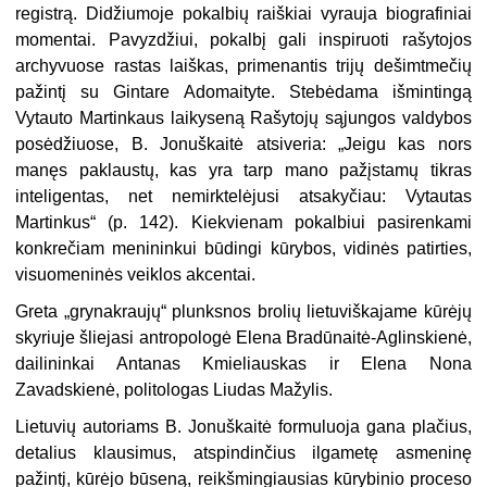
registrą. Didžiumoje pokalbių raiškiai vyrauja biografiniai
momentai. Pavyzdžiui, pokalbį gali inspiruoti rašytojos
archyvuose rastas laiškas, primenantis trijų dešimtmečių
pažintį su Gintare Adomaityte. Stebėdama išmintingą
Vytauto Martinkaus laikyseną Rašytojų sąjungos valdybos
posėdžiuose, B. Jonuškaitė atsiveria: „Jeigu kas nors
manęs paklaustų, kas yra tarp mano pažįstamų tikras
inteligentas, net nemirktelėjusi atsakyčiau: Vytautas
Martinkus“ (p. 142). Kiekvienam pokalbiui pasirenkami
konkrečiam menininkui būdingi kūrybos, vidinės patirties,
visuomeninės veiklos akcentai.
Greta „grynakraujų“ plunksnos brolių lietuviškajame kūrėjų
skyriuje šliejasi antropologė Elena Bradūnaitė-Aglinskienė,
dailininkai Antanas Kmieliauskas ir Elena Nona
Zavadskienė, politologas Liudas Mažylis.
Lietuvių autoriams B. Jonuškaitė formuluoja gana plačius,
detalius klausimus, atspindinčius ilgametę asmeninę
pažintį, kūrėjo būseną, reikšmingiausias kūrybinio proceso