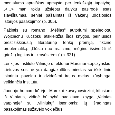
mentalumo apraiškas apmąsto per lenkiškąją tapatybę:
„<…> man tokiu užslėptu dalyku pasirodė esąs
slaviškumas, seniai pašalintas iš Vakarų „didžiosios
istorijos pasakojimo“ (p. 305).
Pažintis su romano „Mėšlas“ autoriumi speleologu
Wojciechu Kuczoku atskleidžia šios knygos, pelniusios
prestižiškiausią literatūrinę lenkų premiją, fikcinę
problematiką: „Dūstu nuo realizmo, mėginu išsiveržti iš
griežtų logikos ir tikrovės rėmų“ (p. 321).
Lenkijos instituto Vilniuje direktoriui Marcinui Łapczyńskiui
Lietuvos sostinė yra daugiakultūris miestas su išskirtiniu
istoriniu paveldu ir dvidešimt trejus metus kūrybingai
veikiančiu institutu.
Juodojo humoro kūrėjui Marekui Ławrynowicziui, kilusiam
iš Vilniaus, vidinė būtinybė padiktavo knygą „Velnias
varpinėje“ su „vilniukų“ istorijomis; jų išradingas
pasakojimas sužavėjo vokiečius.