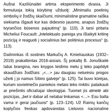
Aušrai Kaziliūnaitei artima eksperimento dvasia. Ji
formuluoja tokią kūrybinę užduotį: „Minimaliu poetinių
simbolių ir žodžių skaičiumi, minimalistine gramatine raiška
siekiama išgauti kur kas didesnio jausmo, anapus žodžių
tvyrančios būsenos pajautimą“ (p. 110). Ji tarsi pritaria
Micheliui Foucault: „Intelektualo pareiga yra išlaikyti kritinę
poziciją ir reaguoti į socialinius bei politinius procesus“ (p.
113).
Dailininkas iš sostinės Markučių A. Kmieliauskas (1932–
2019) prakalbintas 2016-aisiais. Šį pokalbį B. Jonuškaitė
labai brangina, nes knygos leidimo metu jį teko papildyti
skaudžiais žodžiais: „<…> jau daugiau neturėsiu progos
užeiti į jo namus Sibiro gatvėje“ (p. 125). Tai buvo kūrėjas,
kuriam sovietmečio paniekos metais teko rinktis: pataikauti
ar priešintis oficialiajai ideologijai. Tuomet jis atmetė abi
pozicijas, „bet ir dabar aš nelabai tinkamas <…>. Esu balta
varna ir gerai jaučiuosi“ (p. 123–124). Už Rainių kančių
koplyčios freskas apdovanotas Lietuvos nacionaline