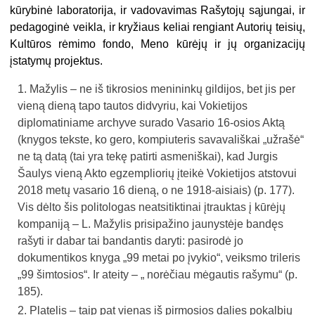
kūrybinė laboratorija, ir vadovavimas Rašytojų sąjungai, ir
pedagoginė veikla, ir kryžiaus keliai rengiant Autorių teisių,
Kultūros rėmimo fondo, Meno kūrėjų ir jų organizacijų
įstatymų projektus.
Mažylis – ne iš tikrosios menininkų gildijos, bet jis per
vieną dieną tapo tautos didvyriu, kai Vokietijos
diplomatiniame archyve surado Vasario 16-osios Aktą
(knygos tekste, ko gero, kompiuteris savavališkai „užrašė“
ne tą datą (tai yra tekę patirti asmeniškai), kad Jurgis
Šaulys vieną Akto egzempliorių įteikė Vokietijos atstovui
2018 metų vasario 16 dieną, o ne 1918-aisiais) (p. 177).
Vis dėlto šis politologas neatsitiktinai įtrauktas į kūrėjų
kompaniją – L. Mažylis prisipažino jaunystėje bandęs
rašyti ir dabar tai bandantis daryti: pasirodė jo
dokumentikos knyga „99 metai po įvykio“, veiksmo trileris
„99 šimtosios“. Ir ateity – „ norėčiau mėgautis rašymu“ (p.
185).
Platelis – taip pat vienas iš pirmosios dalies pokalbių