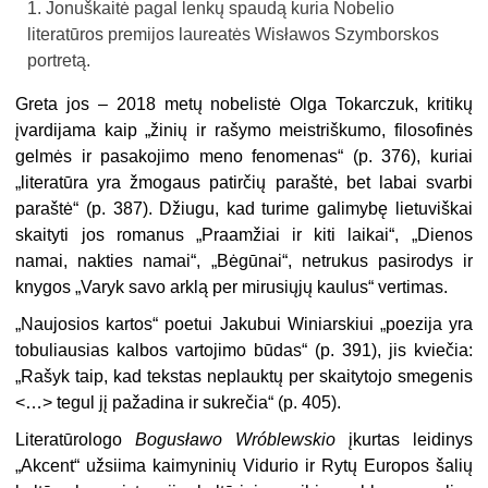
Jonuškaitė pagal lenkų spaudą kuria Nobelio
literatūros premijos laureatės Wisławos Szymborskos
portretą.
Greta jos – 2018 metų nobelistė Olga Tokarczuk, kritikų
įvardijama kaip „žinių ir rašymo meistriškumo, filosofinės
gelmės ir pasakojimo meno fenomenas“ (p. 376), kuriai
„literatūra yra žmogaus patirčių paraštė, bet labai svarbi
paraštė“ (p. 387). Džiugu, kad turime galimybę lietuviškai
skaityti jos romanus „Praamžiai ir kiti laikai“, „Dienos
namai, nakties namai“, „Bėgūnai“, netrukus pasirodys ir
knygos „Varyk savo arklą per mirusiųjų kaulus“ vertimas.
„Naujosios kartos“ poetui Jakubui Winiarskiui „poezija yra
tobuliausias kalbos vartojimo būdas“ (p. 391), jis kviečia:
„Rašyk taip, kad tekstas neplauktų per skaitytojo smegenis
<…> tegul jį pažadina ir sukrečia“ (p. 405).
Literatūrologo
Bogusławo Wróblewskio
įkurtas leidinys
„Akcent“ užsiima kaimyninių Vidurio ir Rytų Europos šalių