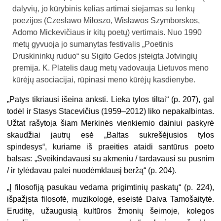
dalyvių, jo kūrybinis kelias artimai siejamas su lenkų
poezijos (Czesławo Miłoszo, Wisławos Szymborskos,
Adomo Mickevičiaus ir kitų poetų) vertimais. Nuo 1990
metų gyvuoja jo sumanytas festivalis „Poetinis
Druskininkų ruduo“ su Sigito Gedos įsteigta Jotvingių
premija. K. Platelis daug metų vadovauja Lietuvos meno
kūrėjų asociacijai, rūpinasi meno kūrėjų kasdienybe.
„Patys tikriausi išeina anksti. Lieka tylos tiltai“ (p. 207), gal
todėl ir Stasys Stacevičius (1959–2012) liko nepakalbintas.
Užtat rašytoja šiam Merkinės vienkiemio dainiui paskyrė
skaudžiai jautrų esė „Baltas sukrešėjusios tylos
spindesys“, kuriame iš praeities ataidi santūrus poeto
balsas: „Sveikindavausi su akmeniu / tardavausi su pusnim
/ ir tylėdavau palei nuodėmklausį beržą“ (p. 204).
„Į filosofiją pasukau vedama prigimtinių paskatų“ (p. 224),
išpažįsta filosofė, muzikologė, eseistė Daiva Tamošaitytė.
Eruditę, užaugusią kultūros žmonių šeimoje, kolegos