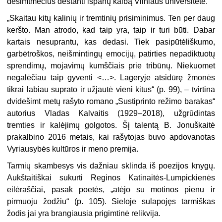
dešimtmečius dėstanti ispanų kalbą Vilniaus universitete.
„Skaitau kitų kalinių ir tremtinių prisiminimus. Ten per daug
keršto. Man atrodo, kad taip yra, taip ir turi būti. Dabar
kartais nesuprantu, kas dedasi. Tiek pasipūtėliškumo,
garbėtroškos, neišmintingų emocijų, patirties nepadiktuotų
sprendimų, mojavimų kumščiais prie tribūnų. Niekuomet
negalėčiau taip gyventi <…>. Lageryje atsidūrę žmonės
tikrai labiau suprato ir užjautė vieni kitus“ (p. 99), – tvirtina
dvidešimt metų rašyto romano „Sustiprinto režimo barakas“
autorius Vladas Kalvaitis (1929–2018), užgrūdintas
tremties ir kalėjimų golgotos. Šį talentą B. Jonuškaitė
prakalbino 2016 metais, kai rašytojas buvo apdovanotas
Vyriausybės kultūros ir meno premija.
Tarmių skambesys vis dažniau sklinda iš poezijos knygų.
Aukštaitiškai sukurti Reginos Katinaitės-Lumpickienės
eilėraščiai, pasak poetės, „atėjo su motinos pienu ir
pirmuoju žodžiu“ (p. 105). Sieloje sulapojęs tarmiškas
žodis jai yra brangiausia prigimtinė relikvija.