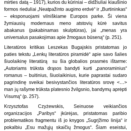
mirties datą – 1917), kurios du kūriniai – didžiuliai kiaušinio
formos rieduliai „Neatpažinto augimo erdvė“ ir „Burtininkas“
– eksponuojami vilniškiame Europos parke. Ši viena
žymiausių modernaus meno atstovių kūrė savitus
abakanus (pakabinamas skulptūras), jai „menas yra
universalus pasakojimas apie žmogaus būseną“ (p. 251).
Literatūros kritikas Leszekas Bugajskis pristatomas jo
paties tekstu „Lenkų literatūros piramidė“ apie savo šalies
šiuolaikinę literatūrą su šia globalios prasmės ištarme:
„Autoriams trūksta drąsos bandyti kurti „panoraminius“
romanus – buitinius, šiuolaikinius, kurie paprastai sudaro
pagrindinę sveikai besivystančios literatūros srovę <…>
man jų rašyme trūksta platesnio žvilgsnio, bandymų aprėpti
Visumą“ (p. 257).
Krzysztofas Czyżewskis, Seinuose veikiančios
organizacijos „Paribys“ įkūrėjas, pristatomas paribio
problematikos fragmentu iš jo knygos „Sugrįžimo linija“ ir
pokalbiu „Esu mažųjų skaičių žmogus“. Šiam eseistui,