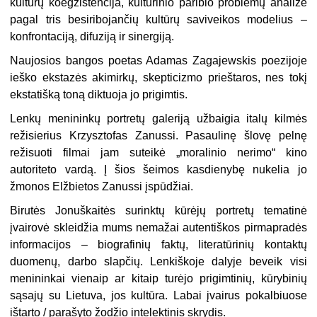
kultūrų koegzistencija, kultūrinio paribio problemų analize
pagal tris besiribojančių kultūrų saviveikos modelius –
konfrontaciją, difuziją ir sinergiją.
Naujosios bangos poetas Adamas Zagajewskis poezijoje
ieško ekstazės akimirkų, skepticizmo prieštaros, nes tokį
ekstatišką toną diktuoja jo prigimtis.
Lenkų menininkų portretų galeriją užbaigia italų kilmės
režisierius Krzysztofas Zanussi. Pasaulinę šlovę pelnę
režisuoti filmai jam suteikė „moralinio nerimo“ kino
autoriteto vardą. Į šios šeimos kasdienybę nukelia jo
žmonos Elžbietos Zanussi įspūdžiai.
Birutės Jonuškaitės surinktų kūrėjų portretų tematinė
įvairovė skleidžia mums nemažai autentiškos pirmapradės
informacijos – biografinių faktų, literatūrinių kontaktų
duomenų, darbo slapčių. Lenkiškoje dalyje beveik visi
menininkai vienaip ar kitaip turėjo prigimtinių, kūrybinių
sąsajų su Lietuva, jos kultūra. Labai įvairus pokalbiuose
ištarto / parašyto žodžio intelektinis skrydis.