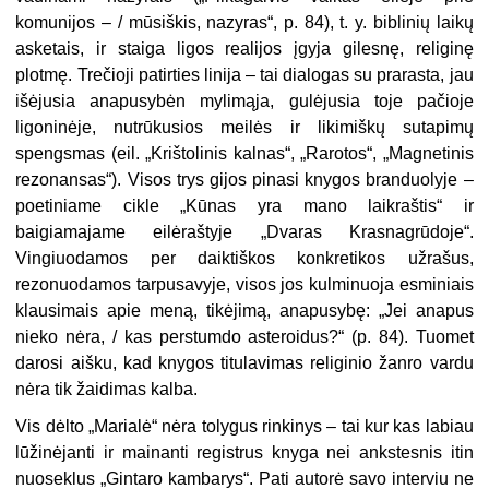
komunijos – / mūsiškis, nazyras“, p. 84), t. y. biblinių laikų
asketais, ir staiga ligos realijos įgyja gilesnę, religinę
plotmę. Trečioji patirties linija – tai dialogas su prarasta, jau
išėjusia anapusybėn mylimąja, gulėjusia toje pačioje
ligoninėje, nutrūkusios meilės ir likimiškų sutapimų
spengsmas (eil. „Krištolinis kalnas“, „Rarotos“, „Magnetinis
rezonansas“). Visos trys gijos pinasi knygos branduolyje –
poetiniame cikle „Kūnas yra mano laikraštis“ ir
baigiamajame eilėraštyje „Dvaras Krasnagrūdoje“.
Vingiuodamos per daiktiškos konkretikos užrašus,
rezonuodamos tarpusavyje, visos jos kulminuoja esminiais
klausimais apie meną, tikėjimą, anapusybę: „Jei anapus
nieko nėra, / kas perstumdo asteroidus?“ (p. 84). Tuomet
darosi aišku, kad knygos titulavimas religinio žanro vardu
nėra tik žaidimas kalba.
Vis dėlto „Marialė“ nėra tolygus rinkinys – tai kur kas labiau
lūžinėjanti ir mainanti registrus knyga nei ankstesnis itin
nuoseklus „Gintaro kambarys“. Pati autorė savo interviu ne