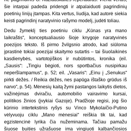
šie intarpai padeda pridengti ir atpalaiduoti pagrindinių
poetinių linijų įtampas. Kita vertus, liudija, kad autorė siekia
keisti pagrindinį naratyvinio rašymo modelį, judėti toliau.
Dedu žymeklį ties poetiniu ciklu „Kūnas yra mano
laikraštis“, konceptualiausio šioje knygoje naratyvinės
poezijos teksto. Iš pirmo žvilgsnio atrodo, kad siūloma
įprastinė tokiai poezijai skaitymo sutartis – tai šiuolaikinės
kasdienybės, vartotojiškos ir nubūtintos, kronika (eil.
„Sausis“: „Tingiu bėgioti, nors sportbačius nusipirkau
neperšlampamus“, p. 52; eil. „Vasaris“: „Einu į „Senukus“
pirkti dėžės. / Reikia dėžės, nes papūga ištaško grūdus iš
narvo“, p. 54). Mėnesių kaitą žymi pastangos laikytis dietos,
važinėjimas dviračiu, automobilio vairavimo kursai,
politikos žinios (įvykiai Gazoje). Pradžioje regisi, jog šio
kūrinio intertekstinis ryšys su Vinco Mykolaičio-Putino
vėlyvuoju ciklu „Mano mėnesiai“ reiškia tik tai, kad
egzistencinė lyrika čia nužeminama. Tačiau pamažu
šiuose buities užrašuose ima vingiuoti kalbančiosios