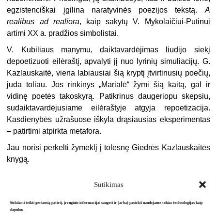
egzistenciškai įgilina naratyvinės poezijos tekstą.
A
realibus ad realiora
, kaip sakytų V. Mykolaičiui-Putinui
artimi XX a. pradžios simbolistai.
V. Kubiliaus manymu, daiktavardėjimas liudijo siekį
depoetizuoti eilėraštį, apvalyti jį nuo lyrinių simuliacijų. G.
Kazlauskaitė, viena labiausiai šią kryptį įtvirtinusių poečių,
juda toliau. Jos rinkinys „Marialė“ žymi šią kaitą, gal ir
vidinę poetės takoskyrą. Patikrinus daugeriopu skepsiu,
sudaiktavardėjusiame eilėraštyje atgyja repoetizacija.
Kasdienybės užrašuose iškyla drąsiausias eksperimentas
– patirtimi atpirkta metafora.
Jau norisi perkelti žymeklį į tolesnę Giedrės Kazlauskaitės
knygą.
Sutikimas
Siekdami teikti geriausią patirtį, įrenginio informacijai saugoti ir (arba) pasiekti naudojame tokias technologijas kaip
slapukus.