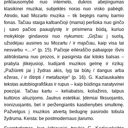
priklausomybė nuo interneto, dukros abejingumas
klasikinei muzikai, subjektės noras nuo visko pabėgti.
Atrodo, kad Mozarto muzika – tik bejėgis namų barnio
fonas. Tačiau staiga kalbančioji (mama) peršoka nuo ginčo
į savo pačios paauglystę ir prisimena būdą, kuriuo
mokykloje gindavosi nuo nykumos: „Grįžau į suolą,
užsidėjau ausines su Mozartu / ir mąsčiau, kaip visa tai
nesvarbu <…>“ (p. 15). Pačioje eilėraščio pabaigoje išvis
atitrūkstama nuo prozos, ir pasigirsta dar kitoks balsas –
prabyla įtikėjusioji, liudijanti muzikos gelmę ir riziką:
„Pažiūrėti jai į žydras akis, lyg tai būtų / dangus arba
ežeras, / ir ištirpti / metafazėje“ (p. 16). G. Kazlauskaitės
tekstas autobiografiškas ir rupus – kaip būdinga naratyvinei
poezijai. Tačiau kartu – keliabalsis, koliažinis, talpus
kultūros aliuzijoms. Jautrus estetikai. Įdėmiai fiksuojantis,
ironizuojantis, bet ir peržengiantis kasdienybės smulkmę.
Pažvelgus į muzikos atvertą bedugnę pasirodo tobula
žydruma. Keista: be postmodernaus įtarumo.