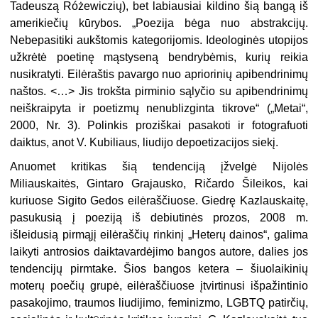
Tadeuszą Różewiczių), bet labiausiai kildino šią bangą iš
amerikiečių kūrybos. „Poezija bėga nuo abstrakcijų.
Nebepasitiki aukštomis kategorijomis. Ideologinės utopijos
užkrėtė poetinę mąstyseną bendrybėmis, kurių reikia
nusikratyti. Eilėraštis pavargo nuo apriorinių apibendrinimų
naštos. <…> Jis trokšta pirminio sąlyčio su apibendrinimų
neiškraipyta ir poetizmų nenublizginta tikrove“ („Metai“,
2000, Nr. 3). Polinkis proziškai pasakoti ir fotografuoti
daiktus, anot V. Kubiliaus, liudijo depoetizacijos siekį.
Anuomet kritikas šią tendenciją įžvelgė Nijolės
Miliauskaitės, Gintaro Grajausko, Ričardo Šileikos, kai
kuriuose Sigito Gedos eilėraščiuose. Giedrę Kazlauskaitę,
pasukusią į poeziją iš debiutinės prozos, 2008 m.
išleidusią pirmąjį eilėraščių rinkinį „Heterų dainos“, galima
laikyti antrosios daiktavardėjimo bangos autore, dalies jos
tendencijų pirmtake. Šios bangos ketera – šiuolaikinių
moterų poečių grupė, eilėraščiuose įtvirtinusi išpažintinio
pasakojimo, traumos liudijimo, feminizmo, LGBTQ patirčių,