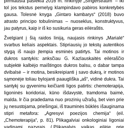
pirmiausia pasiekia 2016 m. rinkinyje „Singerstraum“ – iki
tol jos tekstus pernelyg klampindavo pabiros konkretybės
gausa. Tolesnė knyga „Gintaro kambarys“ (2018) buvo
atrasto principo tobulinimas – nuoseklus, konstruktyvus,
jau patyrus, kaip ir iš ko susikuria geras eilėraštis.
Žvelgiant į šią raidos liniją, naujasis rinkinys „Marialė“
svarbus keliais aspektais. Stipriausių jo tekstų autentikos
stygą iš naujo įtempia esminės patirtys. Tai motinos ir
dukros santykis: anksčiau G. Kazlauskaitės eilėraščio
subjektė kalbėjo maištingos dukros balsu, o dabar tampa
dvibalsė – ir motina, besikreipianti į savo dukrą, ir motinos
sąmonėje toliau bylojanti paaugliška „aš“, vidinė dukra. Tai
santykį su gyvenimu keičianti ligos patirtis: chemoterapija,
ligoninės koridoriai, kūno išdavystė, tramdoma baimė,
malda. Ir čia pradedama nuo prozinių užrašų, bet vien prie
jų nesustojama, priešingai, iš trauminės būklės išauginama
stipri metafora: „Agresyvi poezijos chemija“ (eil.
„Chemoterapija“, p. 81). Plikagalviai onkologiniai ligoniai
vadinami nazyrais („Plikagalvis vaikas eilėje prie