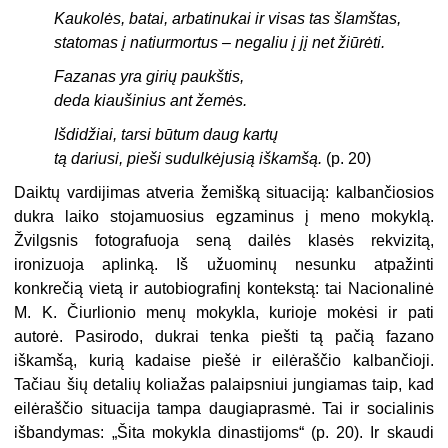
Kaukolės, batai, arbatinukai ir visas tas šlamštas,
statomas į natiurmortus – negaliu į jį net žiūrėti.
Fazanas yra girių paukštis,
deda kiaušinius ant žemės.
Išdidžiai, tarsi būtum daug kartų
tą dariusi, pieši sudulkėjusią iškamšą.
(p. 20)
Daiktų vardijimas atveria žemišką situaciją: kalbančiosios
dukra laiko stojamuosius egzaminus į meno mokyklą.
Žvilgsnis fotografuoja seną dailės klasės rekvizitą,
ironizuoja aplinką. Iš užuominų nesunku atpažinti
konkrečią vietą ir autobiografinį kontekstą: tai Nacionalinė
M. K. Čiurlionio menų mokykla, kurioje mokėsi ir pati
autorė. Pasirodo, dukrai tenka piešti tą pačią fazano
iškamšą, kurią kadaise piešė ir eilėraščio kalbančioji.
Tačiau šių detalių koliažas palaipsniui jungiamas taip, kad
eilėraščio situacija tampa daugiaprasmė. Tai ir socialinis
išbandymas: „Šita mokykla dinastijoms“ (p. 20). Ir skaudi