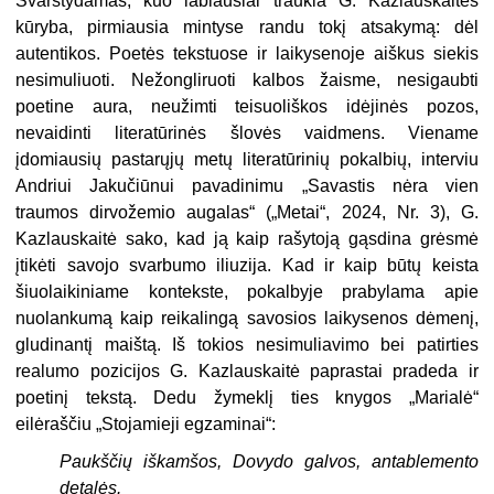
Svarstydamas, kuo labiausiai traukia G. Kazlauskaitės
kūryba, pirmiausia mintyse randu tokį atsakymą: dėl
autentikos. Poetės tekstuose ir laikysenoje aiškus siekis
nesimuliuoti. Nežongliruoti kalbos žaisme, nesigaubti
poetine aura, neužimti teisuoliškos idėjinės pozos,
nevaidinti literatūrinės šlovės vaidmens. Viename
įdomiausių pastarųjų metų literatūrinių pokalbių, interviu
Andriui Jakučiūnui pavadinimu „Savastis nėra vien
traumos dirvožemio augalas“ („Metai“, 2024, Nr. 3), G.
Kazlauskaitė sako, kad ją kaip rašytoją gąsdina grėsmė
įtikėti savojo svarbumo iliuzija. Kad ir kaip būtų keista
šiuolaikiniame kontekste, pokalbyje prabylama apie
nuolankumą kaip reikalingą savosios laikysenos dėmenį,
gludinantį maištą. Iš tokios nesimuliavimo bei patirties
realumo pozicijos G. Kazlauskaitė paprastai pradeda ir
poetinį tekstą. Dedu žymeklį ties knygos „Marialė“
eilėraščiu „Stojamieji egzaminai“:
Paukščių iškamšos, Dovydo galvos, antablemento
detalės.