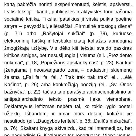
kartą pabrėžia norinti eksperimentuoti, keistis, apsiversti.
Dalis tekstų – kandi, publicistės ir aktyvistės tonu rašoma
socialinė kritika. Tiksliai pataikius ji virsta puikia poetine
satyra – pavyzdžiui, eilėraščiai „Pirmutinė atostogų diena“
(p. 71) arba „Rašytojai sukčiai“ (p. 79), kuriuose
elektroninių laiškų ir feisbuko citatų koliažas apnuogina
žmogiškąją tuštybę. Vis dėlto kiti tekstai svaido paskiras
kritikos smiges, bet nesusijungia į visumą (eil. „Prezidento
rinkimai“, p. 18; „Popiežiaus apsilankymas“, p. 23). Kai kur
įžengiama į neoavangardo zoną – dadaistinį skiemenų
žaismą („Fai fai fai fai. / Trak trak trak trak“, eil. „Lėlė
Kačina“, p. 26) arba konkrečiąją poeziją (eil. „Šv. Onos
bažnyčia“, p. 22), tačiau taip parašyto antinacionalistinio ar
antipatriarchalinio teksto prasmė lieka vienaplanė.
Deklaratyvus leftizmas nebėra tai, ko tokio lygio poetei
užtektų. Išbandomi ir rimai, nors detalių koliažo jie
nesulipdo (eil. „Daugybos lentelė“, p. 36; „Dailūs niekučiai“,
p. 76). Skaitant knygą akivaizdu, kad tai intermedijos, bet
ne pagrindinis G. Kazlauskaitės repertuaras. Viena vertus,