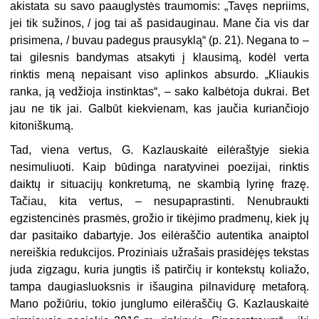
akistata su savo paauglystės traumomis: „Tavęs nepriims,
jei tik sužinos, / jog tai aš pasidauginau. Mane čia vis dar
prisimena, / buvau padegus prausyklą“ (p. 21). Negana to –
tai gilesnis bandymas atsakyti į klausimą, kodėl verta
rinktis meną nepaisant viso aplinkos absurdo. „Kliaukis
ranka, ją vedžioja instinktas“, – sako kalbėtoja dukrai. Bet
jau ne tik jai. Galbūt kiekvienam, kas jaučia kuriančiojo
kitoniškumą.
Tad, viena vertus, G. Kazlauskaitė eilėraštyje siekia
nesimuliuoti. Kaip būdinga naratyvinei poezijai, rinktis
daiktų ir situacijų konkretumą, ne skambią lyrinę frazę.
Tačiau, kita vertus, – nesupaprastinti. Nenubraukti
egzistencinės prasmės, grožio ir tikėjimo pradmenų, kiek jų
dar pasitaiko dabartyje. Jos eilėraščio autentika anaiptol
nereiškia redukcijos. Proziniais užrašais prasidėjęs tekstas
juda zigzagu, kuria jungtis iš patirčių ir kontekstų koliažo,
tampa daugiasluoksnis ir išaugina pilnavidurę metaforą.
Mano požiūriu, tokio junglumo eilėraščių G. Kazlauskaitė