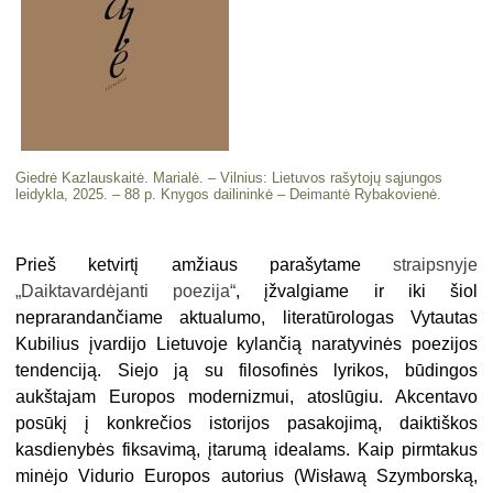
Giedrė Kazlauskaitė. Marialė. – Vilnius: Lietuvos rašytojų sąjungos
leidykla, 2025. – 88 p. Knygos dailininkė – Deimantė Rybakovienė.
Prieš ketvirtį amžiaus parašytame
straipsnyje
„Daiktavardėjanti poezija“
, įžvalgiame ir iki šiol
neprarandančiame aktualumo, literatūrologas Vytautas
Kubilius įvardijo Lietuvoje kylančią naratyvinės poezijos
tendenciją. Siejo ją su filosofinės lyrikos, būdingos
aukštajam Europos modernizmui, atoslūgiu. Akcentavo
posūkį į konkrečios istorijos pasakojimą, daiktiškos
kasdienybės fiksavimą, įtarumą idealams. Kaip pirmtakus
minėjo Vidurio Europos autorius (Wisławą Szymborską,