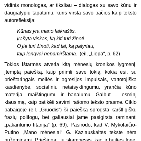
vidinis monologas, ar tiksliau – dialogas su savo kūnu ir
daugialypiu tapatumu, kuris virsta savo pačios kaip teksto
autorefleksija:
Kūnas yra mano laikraštis,
įrašyta viskas, ką kiti turi žinoti.
O jie turi žinoti, kad tai, ką patyriau,
taip lengvai nepamirštama.
(eil. „Liepa“, p. 62)
Tokios ištarmės atveria kitą mėnesių kronikos lygmenį:
įtemptą paiešką, kaip priimti save tokią, kokia esi, su
prieštaringais meilės ir agresijos impulsais, vartotojiška
kasdienybe, socialiniu netaisyklingumu, yrančia kūno
materija, maištingumu ir banalumu. Galbūt – esminį
klausimą, kaip patikėti savimi rašomo teksto prasme. Ciklo
pabaigoje (eil. „Gruodis“) ši paieška sprogsta karštligišku
frazių polilogu, bet galiausiai jame pasigirsta raminanti
„pakantumo litanija“ (p. 69). Pasirodo, kad V. Mykolaičio-
Putino „Mano mėnesiai“ G. Kazlauskaitės tekste nėra
nužeminami. Priešingai, jų skambesys, kad ir buities fone,