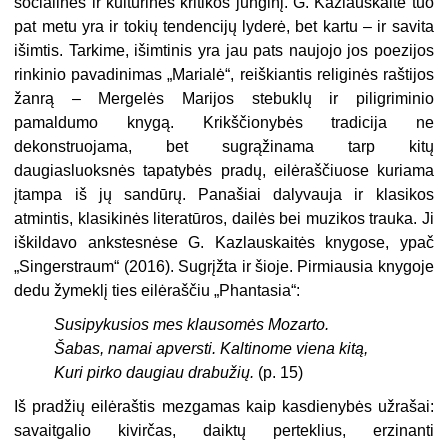
socialinės ir kultūrinės kritikos junginį. G. Kazlauskaitė tuo
pat metu yra ir tokių tendencijų lyderė, bet kartu – ir savita
išimtis. Tarkime, išimtinis yra jau pats naujojo jos poezijos
rinkinio pavadinimas „Marialė“, reiškiantis religinės raštijos
žanrą – Mergelės Marijos stebuklų ir piligriminio
pamaldumo knygą. Krikščionybės tradicija ne
dekonstruojama, bet sugrąžinama tarp kitų
daugiasluoksnės tapatybės pradų, eilėraščiuose kuriama
įtampa iš jų sandūrų. Panašiai dalyvauja ir klasikos
atmintis, klasikinės literatūros, dailės bei muzikos trauka. Ji
iškildavo ankstesnėse G. Kazlauskaitės knygose, ypač
„Singerstraum“ (2016). Sugrįžta ir šioje. Pirmiausia knygoje
dedu žymeklį ties eilėraščiu „Phantasia“:
Susipykusios mes klausomės Mozarto.
Šabas, namai apversti. Kaltinome viena kitą,
Kuri pirko daugiau drabužių.
(p. 15)
Iš pradžių eilėraštis mezgamas kaip kasdienybės užrašai:
savaitgalio kivirčas, daiktų perteklius, erzinanti