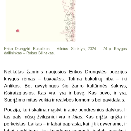
Erika Drungytė. Bukolikos. – Vilnius: Slinktys, 2024. – 74 p. Knygos
dailininkas – Rokas Bilinskas.
Netikėtas žanrinis naujosios Erikos Drungytės poezijos
knygos rėmas –
bukolikos
. Tolima bukolikų riba – iki
Antikos. Bet gyvybingos šio žanro kultūrinės šaknys,
išsiraizgiusios. Kas yra, yra ir buvę. Kas buvo, ir yra.
Sugrįžimo mitas veikia ir realybės formomis bei pavidalais.
Poezija, kuri skatina mąstyti ir apie bendresnius dalykus. Ir
tas pats mūsų žvilgsniui yra ir
kitas
. Kas grįžta, grįžta ir
perkeistas. Laikas – ir labai paprasta, kai jį tik gyvename, ir
labai sudėtinga, kai bandome suprasti, juolab pasakyti.