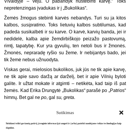
Vivaldyje – vėju. O pabandyk nustebinti karvę.“ Toks
nepretenzingas įvadukas ir į „Bukolikas“.
Žemės žmogus stebinti karvės nebandys. Turi su ja kitos
kalbos,
susipratimo
. Toks lietuvių kalbos subtilumas, kad
padeda susikalbėti ir su karve. O karvė, karvių banda, jei ir
nedidelė, kalba apie žemdirbiškojo peizažo pastovumą,
rimtį, tapatybę. Kur yra gyvulių, ten netoli bus ir žmonės.
Žmonės, nepraradę ryšio su žeme. Ir nebijantys bado, jei
tik žemė nebus užnuodyta.
Viskas gerai, mielosios bukolikos, juk jūs ne tik apie karvę,
ne tik apie savo daržą ar darželį, bet ir apie Vilnių byloti
galite. Ir užtat mokate ir atgimti – netikėta, kad taip iš pat
žemės. Kad Erika Drungytė „Bukolikas“ parašė po „Patrios“
himnų. Bet gal ne
po
, gal
su, greta
.
Sutikimas
Siekdami teikti geriausią patirtį, įrenginio informacijai saugoti ir (arba) pasiekti naudojame tokias technologijas kaip
slapukus.