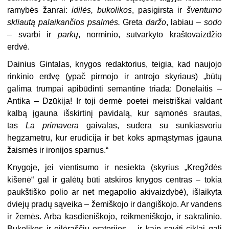
ramybės žanrai:
idilės, bukolikos
, pasigirsta ir
šventumo
skliautą palaikančios psalmės.
Greta
daržo
, labiau –
sodo
– svarbi ir
parkų
, norminio, sutvarkyto kraštovaizdžio
erdvė.
Dainius Gintalas, knygos redaktorius, teigia, kad naujojo
rinkinio erdvę (ypač pirmojo ir antrojo skyriaus) „būtų
galima trumpai apibūdinti semantine triada: Donelaitis –
Antika – Dzūkija! Ir toji dermė poetei meistriškai valdant
kalbą įgauna išskirtinį pavidalą, kur sąmonės srautas,
tas
La primavera
gaivalas, sudera su sunkiasvoriu
hegzametru, kur erudicija ir bet koks apmąstymas įgauna
žaismės ir ironijos sparnus.“
Knygoje, jei vientisumo ir nesiekta (skyrius „Kregždės
kišenė“ gal ir galėtų būti atskiros knygos centras – tokia
paukštiško polio ar net megapolio akivaizdybė), išlaikyta
dviejų pradų sąveika – žemiškojo ir dangiškojo. Ar vandens
ir žemės. Arba kasdieniškojo, reikmeniškojo, ir sakralinio.
Bukolikos ir eilėraščių oratorijos – ir kaip saviti ciklai gali