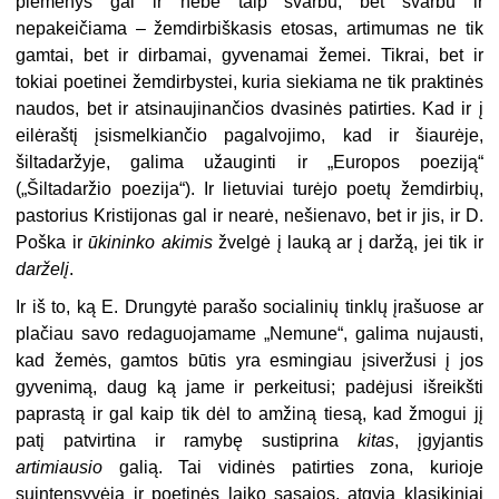
piemenys gal ir nebe taip svarbu, bet svarbu ir
nepakeičiama – žemdirbiškasis etosas, artimumas ne tik
gamtai, bet ir dirbamai, gyvenamai žemei. Tikrai, bet ir
tokiai poetinei žemdirbystei, kuria siekiama ne tik praktinės
naudos, bet ir atsinaujinančios dvasinės patirties. Kad ir į
eilėraštį įsismelkiančio pagalvojimo, kad ir šiaurėje,
šiltadaržyje, galima užauginti ir „Europos poeziją“
(„Šiltadaržio poezija“). Ir lietuviai turėjo poetų žemdirbių,
pastorius Kristijonas gal ir nearė, nešienavo, bet ir jis, ir D.
Poška ir
ūkininko
akimis
žvelgė į lauką ar į daržą, jei tik ir
darželį
.
Ir iš to, ką E. Drungytė parašo socialinių tinklų įrašuose ar
plačiau savo redaguojamame „Nemune“, galima nujausti,
kad žemės, gamtos būtis yra esmingiau įsiveržusi į jos
gyvenimą, daug ką jame ir perkeitusi; padėjusi išreikšti
paprastą ir gal kaip tik dėl to amžiną tiesą, kad žmogui jį
patį patvirtina ir ramybę sustiprina
kitas
, įgyjantis
artimiausio
galią. Tai vidinės patirties zona, kurioje
suintensyvėja ir poetinės laiko sąsajos, atgyja klasikiniai