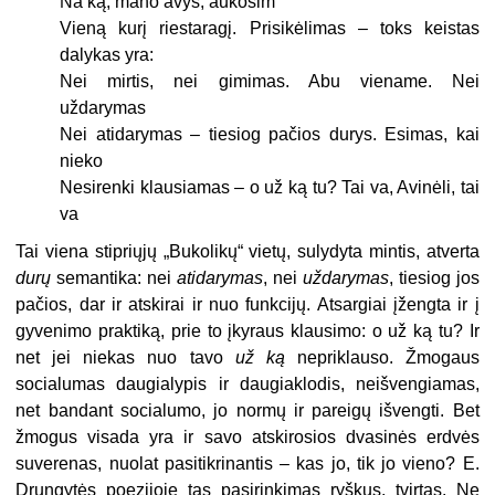
Na ką, mano avys, aukosim
Vieną kurį riestaragį. Prisikėlimas – toks keistas
dalykas yra:
Nei mirtis, nei gimimas. Abu viename. Nei
uždarymas
Nei atidarymas – tiesiog pačios durys. Esimas, kai
nieko
Nesirenki klausiamas – o už ką tu? Tai va, Avinėli, tai
va
Tai viena stipriųjų „Bukolikų“ vietų, sulydyta mintis, atverta
durų
semantika: nei
atidarymas
, nei
uždarymas
, tiesiog jos
pačios, dar ir atskirai ir nuo funkcijų. Atsargiai įžengta ir į
gyvenimo praktiką, prie to įkyraus klausimo: o už ką tu? Ir
net jei niekas nuo tavo
už ką
nepriklauso. Žmogaus
socialumas daugialypis ir daugiaklodis, neišvengiamas,
net bandant socialumo, jo normų ir pareigų išvengti. Bet
žmogus visada yra ir savo atskirosios dvasinės erdvės
suverenas, nuolat pasitikrinantis – kas jo, tik jo vieno? E.
Drungytės poezijoje tas pasirinkimas ryškus, tvirtas. Ne