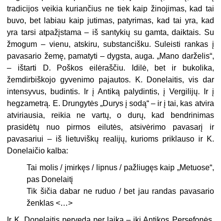
tradicijos veikia kuriančius ne tiek kaip žinojimas, kad tai
buvo, bet labiau kaip jutimas, patyrimas, kad tai yra, kad
yra tarsi atpažįstama – iš santykių su gamta, daiktais. Su
žmogum – vienu, atskiru, substancišku. Suleisti rankas į
pavasario žemę, pamatyti – dygsta, auga. „Mano darželis“,
– ištarti D. Poškos eilėraščiu. Idilė, bet ir bukolika,
žemdirbiškojo gyvenimo pajautos. K. Donelaitis, vis dar
intensyvus, budintis. Ir į Antiką palydintis, į Vergilijų. Ir į
hegzametrą. E. Drungytės „Durys į sodą“ – ir į tai, kas atvira
atviriausia, reikia ne vartų, o durų, kad bendrinimas
prasidėtų nuo pirmos eilutės, atsivėrimo pavasarį ir
pavasariui – iš lietuviškų realijų, kurioms priklauso ir K.
Donelaičio kalba:
Tai molis / įmirkęs / lipnus / pažliugęs kaip „Metuose“,
pas Donelaitį
Tik šičia dabar ne ruduo / bet jau randas pavasario
ženklas <…>
Ir K. Donelaitis perveda per laiką – iki Antikos Persefonės,