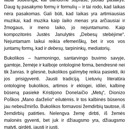
Daug tų pasakymo formų ir formulių – ir tai rodo, kad laikas
nėra pasakomas. Gali būti, kad laikas yra artimiausias
muzikai, kad muzika kaip
laiko menas
yra arčiausiai ir
žmogaus, ir meno laiko, jo nejuntamumo. Kaip
kompozitorės Justės Janulytės „Debesų stebėjime“.
Nejuntamam laikui reikia efemeriškų, bet ir vos vos
juntamų formų, kad ir
debesų
, tarpininkų, mediatorių.
Bukolikos – harmoningo, santarvingo buvimo savyje,
gamtoje, žemėje ir kalboje ontologinė forma, bendresnė nei
tik žanras. Ir gilesnė, bukolikos galimybę reikia pasiekti, iki
jos prisigyventi. Jausti tradiciją. Lietuvių literatūra
ontologinę bukolikos, artimos ir eklogei, idilei, kalbinę
būseną pasiekė Kristijono Donelaičio „Metų“, Dionizo
Poškos „Mano darželio“ eilutėmis. Ir tos kalbinės būsenos
jau nebeužmiršo. Bukolikos formavosi žemdirbių tautose, iš
žemdirbių patirties. Nelengva žemę dirbti, iš žemės
malonės gyventi, bet juk ir džiaugsmo yra, džiaugsmo
matyti, girdėti, jausti ir justi.