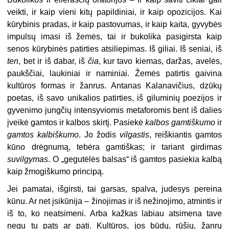
veikti, ir kaip vieni kitų papildiniai, ir kaip opozicijos. Kai
kūrybinis pradas, ir kaip pastovumas, ir kaip kaita, gyvybės
impulsų imasi iš žemės, tai ir bukolika pasigirsta kaip
senos kūrybinės patirties atsiliepimas. Iš giliai. Iš seniai, iš
ten
, bet ir iš dabar, iš
čia
, kur tavo kiemas, daržas, avelės,
paukščiai, laukiniai ir naminiai. Žemės patirtis gaivina
kultūros formas ir žanrus. Antanas Kalanavičius, dzūkų
poetas, iš savo unikalios patirties, iš giluminių poezijos ir
gyvenimo jungčių intensyviomis metaforomis bent iš dalies
įveikė gamtos ir kalbos skirtį. Pasiekė
kalbos gamtiškumo
ir
gamtos kalbiškumo
. Jo žodis
vilgastis
, reiškiantis gamtos
kūno drėgnumą, tebėra gamtiškas; ir tariant girdimas
suvilgymas
. O „gegutėlės balsas“ iš gamtos pasiekia kalbą
kaip žmogiškumo principą.
Jei pamatai, išgirsti, tai garsas, spalva, judesys pereina
kūnu. Ar net įsikūnija – žinojimas ir iš nežinojimo, atmintis ir
iš to, ko neatsimeni. Arba kažkas labiau atsimena tave
negu tu pats ar pati. Kultūros, jos būdų, rūšių, žanrų