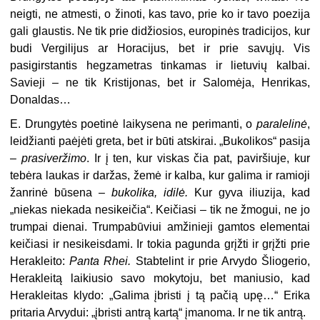
neigti, ne atmesti, o žinoti, kas tavo, prie ko ir tavo poezija
gali glaustis. Ne tik prie didžiosios, europinės tradicijos, kur
budi Vergilijus ar Horacijus, bet ir prie savųjų. Vis
pasigirstantis hegzametras tinkamas ir lietuvių kalbai.
Savieji – ne tik Kristijonas, bet ir Salomėja, Henrikas,
Donaldas…
E. Drungytės poetinė laikysena ne perimanti, o
paralelinė
,
leidžianti paėjėti greta, bet ir būti atskirai. „Bukolikos“ pasija
–
prasiveržimo
. Ir į ten, kur viskas čia pat, paviršiuje, kur
tebėra laukas ir daržas, žemė ir kalba, kur galima ir ramioji
žanrinė būsena –
bukolika, idilė.
Kur gyva iliuzija, kad
„niekas niekada nesikeičia“. Keičiasi – tik ne žmogui, ne jo
trumpai dienai. Trumpabūviui amžinieji gamtos elementai
keičiasi ir nesikeisdami. Ir tokia pagunda grįžti ir grįžti prie
Herakleito:
Panta Rhei.
Stabtelint ir prie Arvydo Šliogerio,
Herakleitą laikiusio savo mokytoju, bet maniusio, kad
Herakleitas klydo: „Galima įbristi į tą pačią upę…“ Erika
pritaria Arvydui: „įbristi antrą kartą“ įmanoma. Ir ne tik antrą.