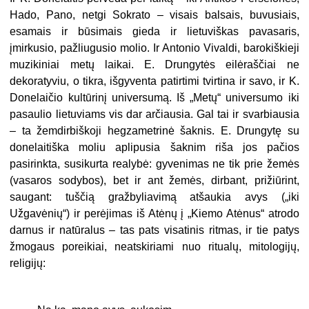
Hado, Pano, netgi Sokrato – visais balsais, buvusiais,
esamais ir būsimais gieda ir lietuviškas pavasaris,
įmirkusio, pažliugusio molio. Ir Antonio Vivaldi, barokiškieji
muzikiniai metų laikai. E. Drungytės eilėraščiai ne
dekoratyviu, o tikra, išgyventa patirtimi tvirtina ir savo, ir K.
Donelaičio kultūrinį universumą. Iš „Metų“ universumo iki
pasaulio lietuviams vis dar arčiausia. Gal tai ir svarbiausia
– ta žemdirbiškoji hegzametrinė šaknis. E. Drungytę su
donelaitiška moliu aplipusia šaknim riša jos pačios
pasirinkta, susikurta realybė: gyvenimas ne tik prie žemės
(vasaros sodybos), bet ir ant žemės, dirbant, prižiūrint,
saugant: tuščią gražbyliavimą atšaukia avys („iki
Užgavėnių“) ir perėjimas iš Atėnų į „Kiemo Atėnus“ atrodo
darnus ir natūralus – tas pats visatinis ritmas, ir tie patys
žmogaus poreikiai, neatskiriami nuo ritualų, mitologijų,
religijų: