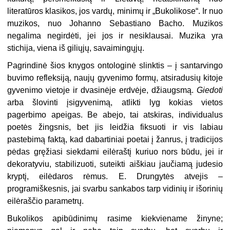
literatūros klasikos, jos vardų, minimų ir „Bukolikose“. Ir nuo
muzikos, nuo Johanno Sebastiano Bacho. Muzikos
negalima negirdėti, jei jos ir nesiklausai. Muzika yra
stichija, viena iš giliųjų, savaimingųjų.
Pagrindinė šios knygos ontologinė slinktis – į santarvingo
buvimo refleksiją, naujų gyvenimo formų, atsiradusių kitoje
gyvenimo vietoje ir dvasinėje erdvėje, džiaugsmą.
Giedoti
arba šlovinti įsigyvenimą, atlikti lyg kokias vietos
pagerbimo apeigas. Be abejo, tai atskiras, individualus
poetės žingsnis, bet jis leidžia fiksuoti ir vis labiau
pastebimą faktą, kad dabartiniai poetai į žanrus, į tradicijos
pėdas gręžiasi siekdami eilėraštį kuriuo nors būdu, jei ir
dekoratyviu, stabilizuoti, suteikti aiškiau jaučiamą judesio
kryptį, eilėdaros rėmus. E. Drungytės atvejis –
programiškesnis, jai svarbu sankabos tarp vidinių ir išorinių
eilėraščio parametrų.
Bukolikos apibūdinimų rasime kiekviename žinyne;