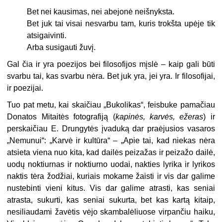
Bet nei kausimas, nei abejonė neišnyksta.
Bet juk tai visai nesvarbu tam, kuris trokšta upėje tik
atsigaivinti.
Arba susigauti žuvį.
Gal čia ir yra poezijos bei filosofijos mįslė – kaip gali būti
svarbu tai, kas svarbu nėra. Bet juk yra, jei yra. Ir filosofijai,
ir poezijai.
Tuo pat metu, kai skaičiau „Bukolikas“, feisbuke pamačiau
Donatos Mitaitės fotografiją (
kapinės, karvės, ežeras
) ir
perskaičiau E. Drungytės įvaduką dar praėjusios vasaros
„Nemunui“: „Karvė ir kultūra“ – „Apie tai, kad niekas nėra
atsieta viena nuo kita, kad dailės peizažas ir peizažo dailė,
uodų noktiurnas ir noktiurno uodai, nakties lyrika ir lyrikos
naktis tėra žodžiai, kuriais mokame žaisti ir vis dar galime
nustebinti vieni kitus. Vis dar galime atrasti, kas seniai
atrasta, sukurti, kas seniai sukurta, bet kas kartą kitaip,
nesiliaudami žavėtis vėjo skambalėliuose virpančiu haiku,