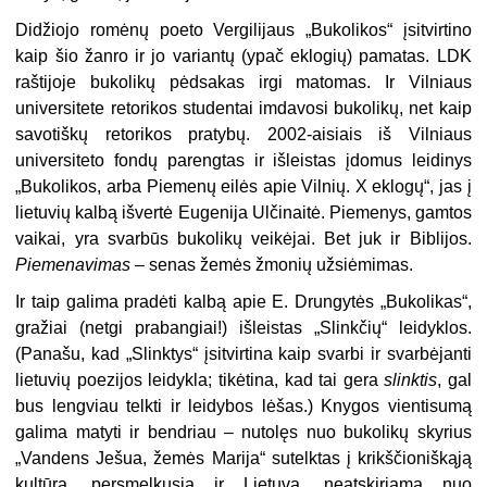
Didžiojo romėnų poeto Vergilijaus „Bukolikos“ įsitvirtino
kaip šio žanro ir jo variantų (ypač eklogių) pamatas. LDK
raštijoje bukolikų pėdsakas irgi matomas. Ir Vilniaus
universitete retorikos studentai imdavosi bukolikų, net kaip
savotiškų retorikos pratybų. 2002-aisiais iš Vilniaus
universiteto fondų parengtas ir išleistas įdomus leidinys
„Bukolikos, arba Piemenų eilės apie Vilnių. X eklogų“, jas į
lietuvių kalbą išvertė Eugenija Ulčinaitė. Piemenys, gamtos
vaikai, yra svarbūs bukolikų veikėjai. Bet juk ir Biblijos.
Piemenavimas
– senas žemės žmonių užsiėmimas.
Ir taip galima pradėti kalbą apie E. Drungytės „Bukolikas“,
gražiai (netgi prabangiai!) išleistas „Slinkčių“ leidyklos.
(Panašu, kad „Slinktys“ įsitvirtina kaip svarbi ir svarbėjanti
lietuvių poezijos leidykla; tikėtina, kad tai gera
slinktis
, gal
bus lengviau telkti ir leidybos lėšas.) Knygos vientisumą
galima matyti ir bendriau – nutolęs nuo bukolikų skyrius
„Vandens Ješua, žemės Marija“ sutelktas į krikščioniškąją
kultūrą, persmelkusią ir Lietuvą, neatskiriamą nuo