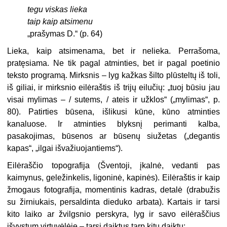
tegu viskas lieka
taip kaip atsimenu
„prašymas D.“ (p. 64)
Lieka, kaip atsimenama, bet ir nelieka. Perrašoma,
pratęsiama. Ne tik pagal atminties, bet ir pagal poetinio
teksto programą. Mirksnis – lyg kažkas šilto plūsteltų iš toli,
iš giliai, ir mirksnio eilėraštis iš trijų eilučių: „tuoj būsiu jau
visai mylimas – / sutems, / ateis ir užklos“ („mylimas“, p.
80). Patirties būsena, išlikusi kūne, kūno atminties
kanaluose. Ir atminties blyksnį perimanti kalba,
pasakojimas, būsenos ar būsenų siužetas („degantis
kapas“, „ilgai išvažiuojantiems“).
Eilėraščio topografija (Šventoji, įkalnė, vedanti pas
kaimynus, geležinkelis, ligoninė, kapinės). Eilėraštis ir kaip
žmogaus fotografija, momentinis kadras, detalė (drabužis
su žirniukais, persaldinta dieduko arbata). Kartais ir tarsi
kito laiko ar žvilgsnio perskyra, lyg ir savo eilėraščius
išvystum virtuvėlėje – tarsi daiktus tarp kitų daiktų: