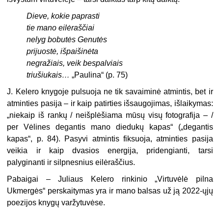
Dieve, kokie paprasti
tie mano eilėraščiai
nelyg bobutės Genutės
prijuostė, išpaišinėta
negražiais, veik bespalviais
triušiukais…
„Paulina“ (p. 75)
J. Kelero knygoje pulsuoja ne tik savaiminė atmintis, bet ir
atminties pasija – ir kaip patirties išsaugojimas, išlaikymas:
„niekaip iš rankų / neišplėšiama mūsų visų fotografija – /
per Vėlines degantis mano diedukų kapas“ („degantis
kapas“, p. 84). Pasyvi atmintis fiksuoja, atminties pasija
veikia ir kaip dvasios energija, pridengianti, tarsi
palyginanti ir silpnesnius eilėraščius.
Pabaigai – Juliaus Kelero rinkinio „Virtuvėlė pilna
Ukmergės“ perskaitymas yra ir mano balsas už ją 2022-ųjų
poezijos knygų varžytuvėse.