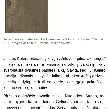
Julius Keleras. Virtuvėlė pilna Ukmergės. – Vilnius: 58 sapnai, 2022. –
97 p. Knygos dailininkė – Vanda Padimanskaitė.
Juliaus Kelero eilėraščių knyga „Virtuvėlė pilna Ukmergės“
ir atskirais tekstais, ir visuma nurodo į vaikystę, kaip
svarbiausią dvasinės patirties laiką. Savita, kad į J. Kelero
poeziją grįžtantis vaikystės laikas turi ir konkrečią erdvę –
senelių sodybą, jei ir tik sodybėlę, Ukmergėje, pakraštyje,
kur jau sentikių kapinaitės.
Pirmojo eilėraščio pavadinimas – „Nuorodos“. Atrodo, kad
tai ir knygos skaitymo kodas. Geltonas namas „tarp dviejų
pagyvenusių gluosnių“, sodas. Sena nuotrauka iš autoriaus