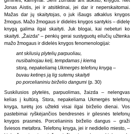
giminės, kaimynai. Seni žurnalai ant aukšto, knygos. Net
Jonas Aistis, jei ir atsitiktinai, jei dar ir neperskaitomai.
Mažas dar jų skaitytojas, o juk išaugs atkaklus knygos
žmogus. Mažo žmogaus ir didelės knygos santykis – didelę
knygą galima ilgai skaityti. Juk blogai, kai nebeturi ko
skaityti. „Žaizda“ – penkių gerai sustyguotų eilučių užtenka
mažo žmogaus ir didelės knygos fenomenologijai:
ant skilusių plytelių parpuoliau,
nusibalnojau kelį, tempdamas į kiemą
storą, nepakeliamą Ukmergės telefonų knygą –
buvau ketinęs ją lig sutemų skaityti
po porcelianiniu birželio dangumi
(p. 30)
Suskilusios plytelės, parpuolimas, žaizda – nelengvas
kelias į kultūrą. Stora, nepakeliama Ukmergės telefonų
knyga, turėtų jos užtekti visai ilgai birželio dienai. Vos
pastebimai ryškėjančios bendresnės ir gilesnės telefonų
knygos prasmės. Porcelianinis birželio dangus – graži
šviesos metafora. Telefonų knyga, jei ir nedidelio miesto, –