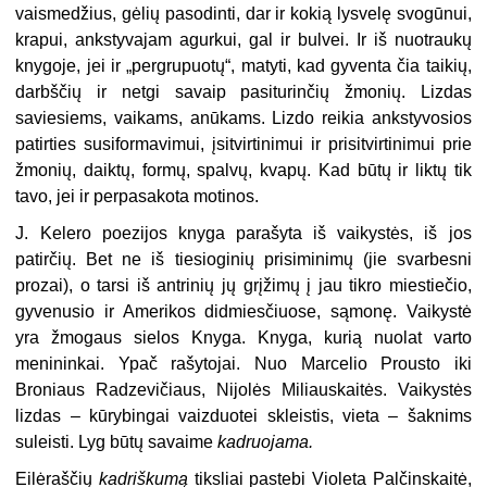
vaismedžius, gėlių pasodinti, dar ir kokią lysvelę svogūnui,
krapui, ankstyvajam agurkui, gal ir bulvei. Ir iš nuotraukų
knygoje, jei ir „pergrupuotų“, matyti, kad gyventa čia taikių,
darbščių ir netgi savaip pasiturinčių žmonių. Lizdas
saviesiems, vaikams, anūkams. Lizdo reikia ankstyvosios
patirties susiformavimui, įsitvirtinimui ir prisitvirtinimui prie
žmonių, daiktų, formų, spalvų, kvapų. Kad būtų ir liktų tik
tavo, jei ir perpasakota motinos.
J. Kelero poezijos knyga parašyta iš vaikystės, iš jos
patirčių. Bet ne iš tiesioginių prisiminimų (jie svarbesni
prozai), o tarsi iš antrinių jų grįžimų į jau tikro miestiečio,
gyvenusio ir Amerikos didmiesčiuose, sąmonę. Vaikystė
yra žmogaus sielos Knyga. Knyga, kurią nuolat varto
menininkai. Ypač rašytojai. Nuo Marcelio Prousto iki
Broniaus Radzevičiaus, Nijolės Miliauskaitės. Vaikystės
lizdas – kūrybingai vaizduotei skleistis, vieta – šaknims
suleisti. Lyg būtų savaime
kadruojama.
Eilėraščių
kadriškumą
tiksliai pastebi Violeta Palčinskaitė,