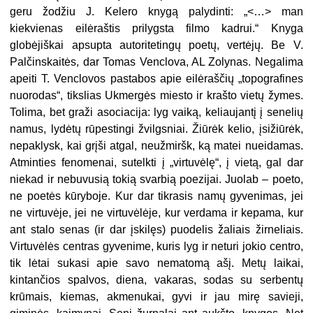
geru žodžiu J. Kelero knygą palydinti: „<…> man
kiekvienas eilėraštis prilygsta filmo kadrui.“ Knyga
globėjiškai apsupta autoritetingų poetų, vertėjų. Be V.
Palčinskaitės, dar Tomas Venclova, AL Zolynas. Negalima
apeiti T. Venclovos pastabos apie eilėraščių „topografines
nuorodas“, tikslias Ukmergės miesto ir krašto vietų žymes.
Tolima, bet graži asociacija: lyg vaiką, keliaujantį į senelių
namus, lydėtų rūpestingi žvilgsniai. Žiūrėk kelio, įsižiūrėk,
nepaklysk, kai grįši atgal, neužmiršk, ką matei nueidamas.
Atminties fenomenai, sutelkti į „virtuvėlę“, į vietą, gal dar
niekad ir nebuvusią tokią svarbią poezijai. Juolab – poeto,
ne poetės kūryboje. Kur dar tikrasis namų gyvenimas, jei
ne virtuvėje, jei ne virtuvėlėje, kur verdama ir kepama, kur
ant stalo senas (ir dar įskilęs) puodelis žaliais žirneliais.
Virtuvėlės centras gyvenime, kuris lyg ir neturi jokio centro,
tik lėtai sukasi apie savo nematomą ašį. Metų laikai,
kintančios spalvos, diena, vakaras, sodas su serbentų
krūmais, kiemas, akmenukai, gyvi ir jau mirę savieji,