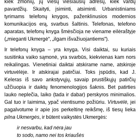
kiek žmonių, jų viešų viešiausių adresų, kiek vardų
pavardžių. Skaityti, įsiminti, atsiminti. Urbanistiniams
tyrimams telefonų knygos, paženklinusios modernios
komunikacijos erą, svarbus šaltinis. Telefonas, telefono
aparatas, telefonų knyga šmėsčioja ne viename eilėraštyje
(„mieganti Ukmergė“, „ilgam išvažiuojantiems“).
Ir telefonų knyga – yra knyga. Visi daiktai, su kuriais
susitinka vaiko sąmonė, yra svarbūs, kiekvienas kam nors
reikalingas. Vienetiniai daiktai atskirame name, atskiroje
virtuvėlėje. Ir atskirajai patirčiai. Toks įspūdis, kad J.
Keleras iš savo ankstyvųjų, savaip prustiškųjų patirčių
užčiuopia ir daiktų fenomenologijos šaknis. Bet patirties
lauko neplečia, laiko (tada ir dabar) perskyros minimalios.
Gal tuo ir laimima, ypač vientisumo požiūriu.
Virtuvėlė,
jei
pagalvotume ir apie jos perkeltinę reikšmę, iš tiesų lieka
pilna Ukmergės
,
ir būtent vaikystės Ukmergės:
ir nesvarbu, kad nėra jau
to sodo, namo nei tos kriaušės