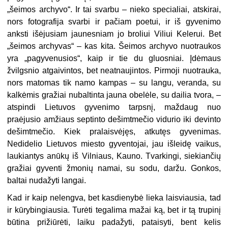
„šeimos archyvo“. Ir tai svarbu – nieko specialiai, atskirai,
nors fotografija svarbi ir pačiam poetui, ir iš gyvenimo
anksti išėjusiam jaunesniam jo broliui Viliui Kelerui. Bet
„šeimos archyvas“ – kas kita. Šeimos archyvo nuotraukos
yra „pagyvenusios“, kaip ir tie du gluosniai. Įdėmaus
žvilgsnio atgaivintos, bet neatnaujintos. Pirmoji nuotrauka,
nors matomas tik namo kampas – su langu, veranda, su
kalkėmis gražiai nubaltinta jauna obelėle, su dailia tvora, –
atspindi Lietuvos gyvenimo tarpsnį, maždaug nuo
praėjusio amžiaus septinto dešimtmečio vidurio iki devinto
dešimtmečio. Kiek pralaisvėjęs, atkutęs gyvenimas.
Nedidelio Lietuvos miesto gyventojai, jau išleidę vaikus,
laukiantys anūkų iš Vilniaus, Kauno. Tvarkingi, siekiančių
gražiai gyventi žmonių namai, su sodu, daržu. Gonkos,
baltai nudažyti langai.
Kad ir kaip nelengva, bet kasdienybė lieka laisviausia, tad
ir kūrybingiausia. Turėti tegalima mažai ką, bet ir tą trupinį
būtina prižiūrėti, laiku padažyti, pataisyti, bent kelis