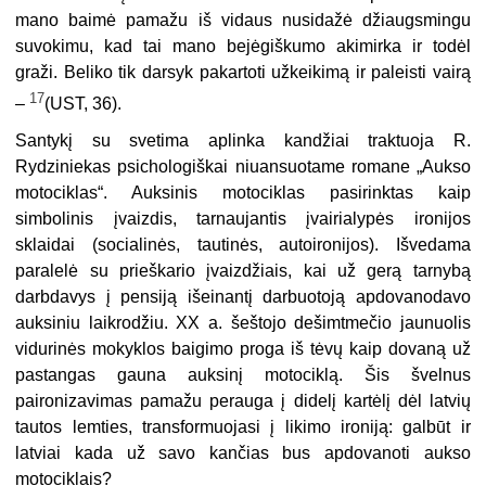
mano baimė pamažu iš vidaus nusidažė džiaugsmingu
suvokimu, kad tai mano bejėgiškumo akimirka ir todėl
graži. Beliko tik darsyk pakartoti užkeikimą ir paleisti vairą
17
–
(UST, 36).
Santykį su svetima aplinka kandžiai traktuoja R.
Rydziniekas psichologiškai niuansuotame romane „Aukso
motociklas“. Auksinis motociklas pasirinktas kaip
simbolinis įvaizdis, tarnaujantis įvairialypės ironijos
sklaidai (socialinės, tautinės, autoironijos). Išvedama
paralelė su prieškario įvaizdžiais, kai už gerą tarnybą
darbdavys į pensiją išeinantį darbuotoją apdovanodavo
auksiniu laikrodžiu. XX a. šeštojo dešimtmečio jaunuolis
vidurinės mokyklos baigimo proga iš tėvų kaip dovaną už
pastangas gauna auksinį motociklą. Šis švelnus
paironizavimas pamažu perauga į didelį kartėlį dėl latvių
tautos lemties, transformuojasi į likimo ironiją: galbūt ir
latviai kada už savo kančias bus apdovanoti aukso
motociklais?