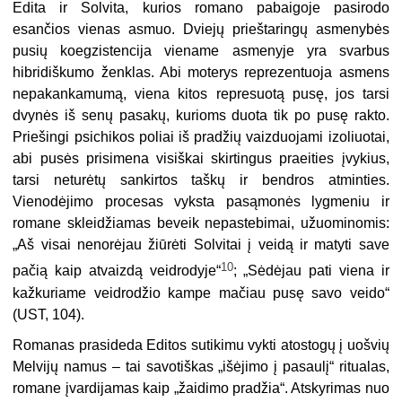
Edita ir Solvita, kurios romano pabaigoje pasirodo
esančios vienas asmuo. Dviejų prieštaringų asmenybės
pusių koegzistencija viename asmenyje yra svarbus
hibridiškumo ženklas. Abi moterys reprezentuoja asmens
nepakankamumą, viena kitos represuotą pusę, jos tarsi
dvynės iš senų pasakų, kurioms duota tik po pusę rakto.
Priešingi psichikos poliai iš pradžių vaizduojami izoliuotai,
abi pusės prisimena visiškai skirtingus praeities įvykius,
tarsi neturėtų sankirtos taškų ir bendros atminties.
Vienodėjimo procesas vyksta pasąmonės lygmeniu ir
romane skleidžiamas beveik nepastebimai, užuominomis:
„Aš visai nenorėjau žiūrėti Solvitai į veidą ir matyti save
10
pačią kaip atvaizdą veidrodyje“
; „Sėdėjau pati viena ir
kažkuriame veidrodžio kampe mačiau pusę savo veido“
(UST, 104).
Romanas prasideda Editos sutikimu vykti atostogų į uošvių
Melvijų namus – tai savotiškas „išėjimo į pasaulį“ ritualas,
romane įvardijamas kaip „žaidimo pradžia“. Atskyrimas nuo