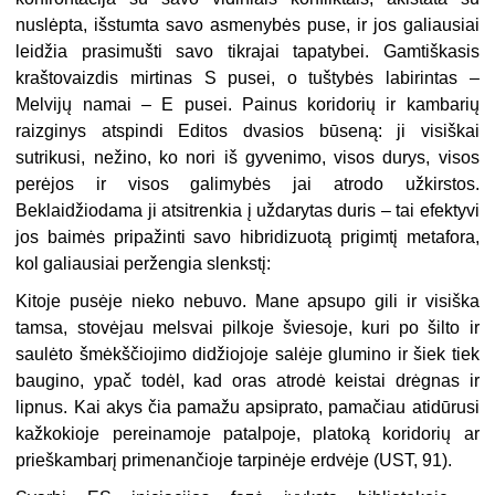
nuslėpta, išstumta savo asmenybės puse, ir jos galiausiai
leidžia prasimušti savo tikrajai tapatybei. Gamtiškasis
kraštovaizdis mirtinas S pusei, o tuštybės labirintas –
Melvijų namai – E pusei. Painus koridorių ir kambarių
raizginys atspindi Editos dvasios būseną: ji visiškai
sutrikusi, nežino, ko nori iš gyvenimo, visos durys, visos
perėjos ir visos galimybės jai atrodo užkirstos.
Beklaidžiodama ji atsitrenkia į uždarytas duris – tai efektyvi
jos baimės pripažinti savo hibridizuotą prigimtį metafora,
kol galiausiai peržengia slenkstį:
Kitoje pusėje nieko nebuvo. Mane apsupo gili ir visiška
tamsa, stovėjau melsvai pilkoje šviesoje, kuri po šilto ir
saulėto šmėkščiojimo didžiojoje salėje glumino ir šiek tiek
baugino, ypač todėl, kad oras atrodė keistai drėgnas ir
lipnus. Kai akys čia pamažu apsiprato, pamačiau atidūrusi
kažkokioje pereinamoje patalpoje, platoką koridorių ar
prieškambarį primenančioje tarpinėje erdvėje (UST, 91).