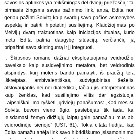
savosios aplinkos yra reikšmingas dėl dviejų priežasčių: tai
pirmasis žingsnis savęs pažinimo link, antra, Edita nori
geriau pažinti Solvitą kaip svarbų savo pačios asmenybės
aspektą ir patirti hipotetinį susiliejimą. Klaidžiojimas po
Melvijų dvarą traktuotinas kaip iniciacijos ritualas, kurio
metu Edita patiria daugybę situacijų, verčiančių ją
pripažinti savo skirtingumą ir jį integruoti.
I. Škipsnos romane dažnai eksploatuojama veidrodžio,
paveikslo kaip susidvejinimo metafora, bet veidrodinis
atspindys, kurį moteris bando pamatyti, iš pradžių tėra
iškreiptas, ambivalentiškas, sudvigubintas šešėlis,
atstovaujantis nei-nei dialektikai, tačiau jis interpretuotinas
kaip ženklas, kad susiliejimo viltis dar egzistuoja.
Laipsniškai ima ryškėti jųdviejų panašumas: „Kad mes su
Solvita buvom vieno ūgio, pastebėjau tik tada, kai
leisdamasi žemyn didžiųjų laiptų gale pamačiau mus abi
veidrodinėje sienoje“ (UST, 61). Tokia citata liudija, kad
Edita pamažu artėja link savo hibridiškumo įsisąmoninimo,