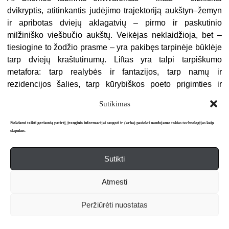
dvikryptis, atitinkantis judėjimo trajektoriją aukštyn–žemyn
ir apribotas dviejų aklagatvių – pirmo ir paskutinio
milžiniško viešbučio aukštų. Veikėjas neklaidžioja, bet –
tiesiogine to žodžio prasme – yra pakibęs tarpinėje būklėje
tarp dviejų kraštutinumų. Liftas yra talpi tarpiškumo
metafora: tarp realybės ir fantazijos, tarp namų ir
rezidencijos šalies, tarp kūrybiškos poeto prigimties ir
mechaniško liftininko darbo, tarp sąmoningumo ir
Sutikimas
beprotybės. I. Škipsnos kūrinyje irgi gausu įvairių
pusiškumo formų: „Vestuvės ir laidotuvės be gyvenimo per
Siekdami teikti geriausią patirtį, įrenginio informacijai saugoti ir (arba) pasiekti naudojame tokias technologijas kaip
slapukus.
vidurį, kanklės ir rankos be skambesio“ (UST, 135); Edita
pobūvyje laiko pusiau nugertą stiklinę; adresas, kurį jos
vyras Džeraldas palieka giminaičiams, – „Pusiaukelė“,
Sutikti
viensėdis tarp dviejų kaimų, kur anksčiau tebuvo vienas
Atmesti
akmuo.
Centro nebuvimas labirinte yra nuoroda į vidinį
Peržiūrėti nuostatas
marginalumo jausmą, kitaip tariant, į asmenybės buvimą
paraštėje ir savasties branduolio neradimą. Laipsniškas