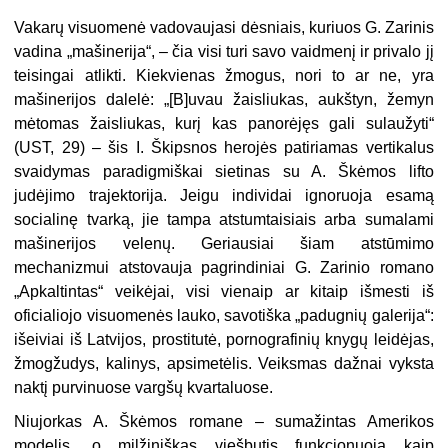
Vakarų visuomenė vadovaujasi dėsniais, kuriuos G. Zarinis
vadina „mašinerija“, – čia visi turi savo vaidmenį ir privalo jį
teisingai atlikti. Kiekvienas žmogus, nori to ar ne, yra
mašinerijos dalelė: „[B]uvau žaisliukas, aukštyn, žemyn
mėtomas žaisliukas, kurį kas panorėjęs gali sulaužyti“
(UST, 29) – šis I. Škipsnos herojės patiriamas vertikalus
svaidymas paradigmiškai sietinas su A. Škėmos lifto
judėjimo trajektorija. Jeigu individai ignoruoja esamą
socialinę tvarką, jie tampa atstumtaisiais arba sumalami
mašinerijos velenų. Geriausiai šiam atstūmimo
mechanizmui atstovauja pagrindiniai G. Zarinio romano
„Apkaltintas“ veikėjai, visi vienaip ar kitaip išmesti iš
oficialiojo visuomenės lauko, savotiška „padugnių galerija“:
išeiviai iš Latvijos, prostitutė, pornografinių knygų leidėjas,
žmogžudys, kalinys, apsimetėlis. Veiksmas dažnai vyksta
naktį purvinuose vargšų kvartaluose.
Niujorkas A. Škėmos romane – sumažintas Amerikos
modelis, o milžiniškas viešbutis funkcionuoja kaip