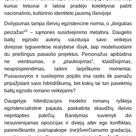
kuriuo lietuviai ir latviai pradėjo kolektyviai patirti
nacionalinio, kultūrinio identiteto jausmą išeivijoje.
Dvilypumas tampa išeivių egzistencine norma, o „dvigubas
9
peizažas“
– sąmonės susidvejinimo metafora. Daugelis
baltų egzodo autorių vaizduoja savo veikėjus
dviejose lygiavertėse realybėse išsyk, taip modeliuodami
du priešingus pasaulio projektus. Personažus apibūdina
ne vientisumas, o „plaukiojimas“, klaidžiojimas,
neapsisprendimas, laikini tarpiškumo momentai.
Pusiausvyros ir susiliejimo pojūtis ima rastis tik pamažu
pripažįstant savo hibridiškumą, bet kokių tai turi pasekmių
baltų egzodo romano veikėjams?
Daugelyje hibridizacijos modelio romanų ryškėja
egzistencialistinė pajauta, paskatinta skaudžių išeivio
nepritapties patirčių. Bandymas suvienyti dvi
nesuvienijamas opozicijas ir dviejų alter ego konfliktas,
pasireiškiantis įvairiapakope (ne)išverčiamumo gradacija,