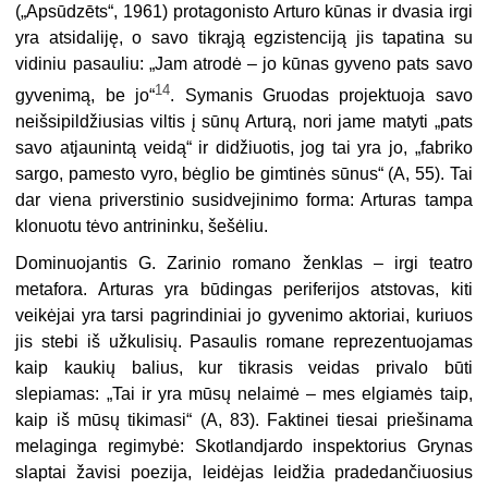
(„Apsūdzēts“, 1961) protagonisto Arturo kūnas ir dvasia irgi
yra atsidaliję, o savo tikrąją egzistenciją jis tapatina su
vidiniu pasauliu: „Jam atrodė – jo kūnas gyveno pats savo
14
gyvenimą, be jo“
. Symanis Gruodas projektuoja savo
neišsipildžiusias viltis į sūnų Arturą, nori jame matyti „pats
savo atjaunintą veidą“ ir didžiuotis, jog tai yra jo, „fabriko
sargo, pamesto vyro, bėglio be gimtinės sūnus“ (A, 55). Tai
dar viena priverstinio susidvejinimo forma: Arturas tampa
klonuotu tėvo antrininku, šešėliu.
Dominuojantis G. Zarinio romano ženklas – irgi teatro
metafora. Arturas yra būdingas periferijos atstovas, kiti
veikėjai yra tarsi pagrindiniai jo gyvenimo aktoriai, kuriuos
jis stebi iš užkulisių. Pasaulis romane reprezentuojamas
kaip kaukių balius, kur tikrasis veidas privalo būti
slepiamas: „Tai ir yra mūsų nelaimė – mes elgiamės taip,
kaip iš mūsų tikimasi“ (A, 83). Faktinei tiesai priešinama
melaginga regimybė: Skotlandjardo inspektorius Grynas
slaptai žavisi poezija, leidėjas leidžia pradedančiuosius