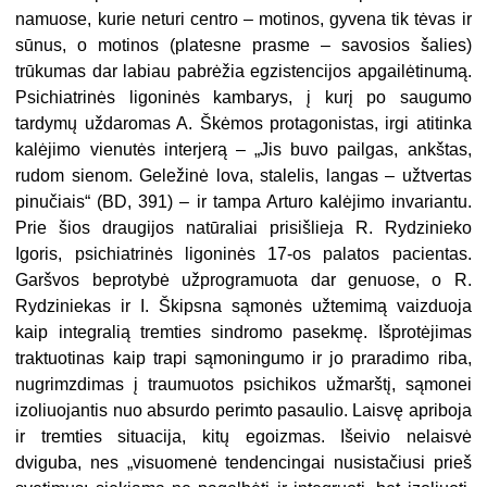
namuose, kurie neturi centro – motinos, gyvena tik tėvas ir
sūnus, o motinos (platesne prasme – savosios šalies)
trūkumas dar labiau pabrėžia egzistencijos apgailėtinumą.
Psichiatrinės ligoninės kambarys, į kurį po saugumo
tardymų uždaromas A. Škėmos protagonistas, irgi atitinka
kalėjimo vienutės interjerą – „Jis buvo pailgas, ankštas,
rudom sienom. Geležinė lova, stalelis, langas – užtvertas
pinučiais“ (BD, 391) – ir tampa Arturo kalėjimo invariantu.
Prie šios draugijos natūraliai prisišlieja R. Rydzinieko
Igoris, psichiatrinės ligoninės 17-os palatos pacientas.
Garšvos beprotybė užprogramuota dar genuose, o R.
Rydziniekas ir I. Škipsna sąmonės užtemimą vaizduoja
kaip integralią tremties sindromo pasekmę. Išprotėjimas
traktuotinas kaip trapi sąmoningumo ir jo praradimo riba,
nugrimzdimas į traumuotos psichikos užmarštį, sąmonei
izoliuojantis nuo absurdo perimto pasaulio. Laisvę apriboja
ir tremties situacija, kitų egoizmas. Išeivio nelaisvė
dviguba, nes „visuomenė tendencingai nusistačiusi prieš