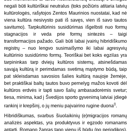
negali būti kultūriškai neutralus (toks požiūris atitaria latvių
kultūrologės, rašytojos Zentos Maurinios nuostatai, kad nė
viena kultūra nesivysto pati iš savęs, vien iš savo tautos
savitumo). Tarpkultūrinis susidūrimas išgelbsti nuo formų
stagnacijos ir veda prie formų sintezės – taigi
transformacijos pažado. Gali būti labai įvairių hibridiškumo
registrų – nuo lengvo susimaišymo iki labai agresyvių
kultūrinio susidūrimo formų. Teoriškai bet koks egzilas yra
tarpininkas tarp dviejų kultūros sistemų, atsinešdamas
savąją kultūrą ir perimdamas svetimą mąstymo būdą, taip
pat skleisdamas savosios šalies kultūrą naujoje žemėje,
bet praktiškai baltų tautos buvo pernelyg mažos kovoti dėl
kultūros erdvės ir tapti savo šalių ambasadorėmis svetur;
tiesa, minima, kad į Švedijos sporto gyvenimą latviai įdiegė
8
rankinį ir krepšinį, o jų meniu paįvairino rugine duona
.
Hibridiškumas, svarbus šiuolaikinių (e)migracijos romanų
analizės aspektas, yra produktyvus ir egzodo romanams
aptarti. Romano žanras tapo vienu iš būdų (po periodikos),