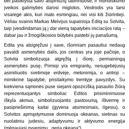
bet pasiklysta savo atspindžių labirintuose, ir hibridiškumo
įveikos galimybės darosi miglotos. Veidrodis yra tarsi
visaregė akis, kuri mato esmingiau, nei visi kiti žiūrintieji.
Vėliau svainis Markas Melvijus supainioja Editą su Solvita,
taip įvesdindamas ją į dar vieną tapatybės iniciacijos ratą –
dabar jau ir žmogiškosios būtybės pastebi jų panašumą.
Edita yra atsigręžusi į save, išoriniam pasauliui nedaug
pavaldi asmenybės dalis, jos centras yra joje pačioje, o
Solvita simbolizuoja atgręžtą į išorę, permainingą
asmenybės pusę. Pirmoji yra emigrantų, nesugebėjusių
asimiliuotis svetimoje erdvėje, metonimija, o antroji –
mimikrinė tapatybė, prisitaikymo tremtyje pavyzdys. Su
kiekviena sąmonės puse siejami opozicišką pasaulio žiūrą
reprezentuojantys simboliai: Editos prisiminimuose
iškyla akmuo, simbolizuojantis pastovumą, ištvermę ir
pasipriešinimą kaitai (gyvena atsiminimais, ilgesiu), o
Solvitos apmąstymuose dominuoja okeanas, sietinas su
nuolatiniu judesiu, adaptyvumu ir aktyvumo energija
(mėgaujasi gyvenimu, „geria okeaną“).