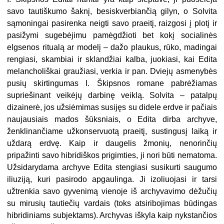
savo tautiškumo šaknį, besiskverbiančią gilyn, o Solvita
sąmoningai pasirenka neigti savo praeitį, raizgosi į plotį ir
pasižymi sugebėjimu pamėgdžioti bet kokį socialinės
elgsenos ritualą ar modelį – dažo plaukus, rūko, madingai
rengiasi, skambiai ir sklandžiai kalba, juokiasi, kai Edita
melancholiškai graužiasi, verkia ir pan. Dviejų asmenybės
pusių skirtingumas I. Škipsnos romane pabrėžiamas
supriešinant veikėjų darbinę veiklą. Solvita – patalpų
dizainerė, jos užsiėmimas susijęs su didele erdve ir pačiais
naujausiais mados šūksniais, o Edita dirba archyve,
ženklinančiame užkonservuotą praeitį, sustingusį laiką ir
uždarą erdvę. Kaip ir daugelis žmonių, nenorinčių
pripažinti savo hibridiškos prigimties, ji nori būti nematoma.
Užsidarydama archyve Edita stengiasi susikurti saugumo
iliuziją, kuri pasirodo apgaulinga. Ji izoliuojasi ir tarsi
užtrenkia savo gyvenimą vienoje iš archyvavimo dėžučių
su mirusių tautiečių vardais (toks atsiribojimas būdingas
hibridiniams subjektams). Archyvas iškyla kaip nykstančios