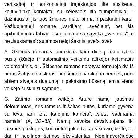
vertikalioji ir horizontalioji trajektorijos lifte susikerta,
keltuvininko kontaktai su keleiviais itin trumpalaikiai –
dažniausiai jis tuos žmones mato pirmą ir paskutinį kartą.
Važiuojantieji romane įvardijami „svečiais“, bet šis
apibūdinimas labiau asocijuojasi su sąvoka „svetimas“, o
ne „laukiamas“; sutampa netgi šaknis: sveč-, svet-.
A. Škėmos romanas parašytas kaip dviejų asmenybės
pusių (kūrėjo ir automatinio veiksmų atlikėjo) keitimasis
vaidmenimis, o I. Škipsnos romano naratyvą formuoja dvi iš
pirmo žvilgsnio atskiros, priešingo charakterio herojės, nors
abiem atvejais dualumą ir pakrikimo būseną lemia vieno
veikėjo suskilusi sąmonė.
G. Zarinio romano veikėjo Arturo namų jausmas
deformuotas, nes tamsus ir šaltas butas, kuriame gyvena
su tėvu, jam tėra „kalėjimo kamera“, „vieta, vadinama
namais“ (A, 32–33). Namų sąvoka devalvuojama iki
laikinos pastogės, kuri neturi jokio tvaraus krūvio, be to, tai
dar ir nepilnos šeimos ekvivalentas. Nepilnaverčiuose