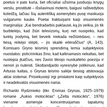
poetus ir pats kuria, bet oficialiai užsiima juoduoju knygų
verslu, prostitutė – išsilavinusi moteris, baigusi raštvedybos
koledžą, tačiau šią autentišką asmenybės pusę maskuoja
vulgarumo kauke. Poetai traktuojami kaip visuomenės
marginalija: „Kai bendradarbis paklausė, ką jis veikia, jis tik
burbtelėjo, kad žiūri televizorių, kurį net nusipirko, kad
turėtų įrodymą, bet beveik niekada nežiūrėdavo, – nes
tiesą reikėjo slėpti, – jis skaitė eilėraščius“ (A, 143).
Komisaro Gryno teisminį sprendimą lemia subjektyvios
nuostatos: policininkas žino, kad kaltinamasis nekaltas, bet
nuslepia įkalčius, nes žavisi tikrojo nusikaltėlio poezija ir
nenori jo nuteisti. Skotlandjardo vyresnybė įsitikinusi, kad
Arturas kaltas, o Grynas teismo salėje tiesiog atstovauja
aklai sistemai. Prisiekusieji irgi pristatomi kaip subjektyvūs
ir neadekvatūs visuomenės nariai.
Richardo Rydzinieko (tikr. Ervinas Grynas, 1925–1979)
romane „Aukso motociklas“ („Zelta motocikls“, 1976)
viename asmenyje koncentruojamas tapatumų