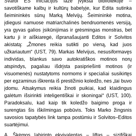
Svarbi ES iniciacijos fazė įvyksta bibliotekoje –
savotiškame kalbų ir kultūrų babelyje, kur Edita sutinka
šeimininkės sūnų Marką Melvijų. Šeimininkė motina,
įdiegusi namuose matriarchalinės bendruomenės versiją,
yra gyvas galios įsikūnijimas ir grėsmingas monstras, bet
kartu ji ir aiškiaregė, išpranašaujanti Editos ir Solvitos
akistatą: „Žmones reikia sutikti po vieną, kad juos
užkariautum“ (UST, 79). Markas Melvijus, nesusiformavęs
individas, blankus savo autokratiškos motinos norų
atspindys, pagaliau išdrįsta pasipriešinti motinos (ir
visuomenės) nustatytoms normoms ir specialiai susikirtęs
per egzaminus iškrenta iš prestižinio koledžo, nes „tai buvo
įdomu. Atsakymus reikia žinoti puikiai, kad klaidingus
galėtum išsirinkti inteligentiškai ir skoningai“ (UST, 100).
Paradoksalu, kad kaip tik koledžo baigimo proga ir
surengtas šis iškilmingas pobūvis. Toks Marko žingsnis
savosios tapatybės link tampa postūmiu ir Solvitos–Editos
suartėjimui.
A. Škėmos labirinto ekvivalentas – liftas – sizifiškai