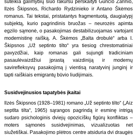
suteikia galimybių šiuo rakursu perskaityti Gunčio Zarinio,
Ilzės Škipsnos, Richardo Rydzinieko ir Antano Škėmos
romanus. Tai tekstai, pristatantys fragmentuotą, daugialypį
subjektą, kurio pagrindinis bruožas – neurozės apimta
egzilo sąmonė, o pasakojimas destabilizuojamas vartojant
modernistinę raišką. A. Škėmos „Balta drobulė“ arba I.
Škipsnos „Už septinto tilto“ yra tiesiog chrestomatiniai
pavyzdžiai, kaip romanas gali sujungti tradiciniam
pasaulėvaizdžiui įprastą vaizdiniją ir modernų
savirefleksyvų pasakojimą į vientisą naratyvinį junginį ir
tapti raiškiais emigrantų būvio liudijimais.
Susidvejinusios tapatybės įkaitai
Ilzės Škipsnos (1928–1981) romano „Už septinto tilto“ („Aiz
septīta tilta“, 1965) sąrangos pagrindą ir esminę intrigą
sudaro psichologinis dviejų opoziciškų figūrų konfliktas –
moters sąmonės susidvejinimas, vizualizuotas net
siužetiškai. Pasakojimo plėtros centre atsiduria dvi draugės