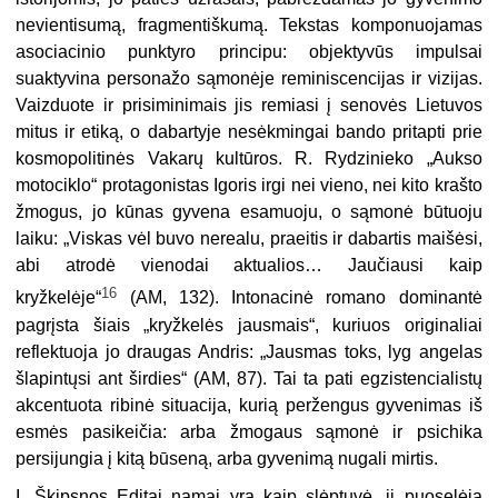
nevientisumą, fragmentiškumą. Tekstas komponuojamas
asociacinio punktyro principu: objektyvūs impulsai
suaktyvina personažo sąmonėje reminiscencijas ir vizijas.
Vaizduote ir prisiminimais jis remiasi į senovės Lietuvos
mitus ir etiką, o dabartyje nesėkmingai bando pritapti prie
kosmopolitinės Vakarų kultūros. R. Rydzinieko „Aukso
motociklo“ protagonistas Igoris irgi nei vieno, nei kito krašto
žmogus, jo kūnas gyvena esamuoju, o sąmonė būtuoju
laiku: „Viskas vėl buvo nerealu, praeitis ir dabartis maišėsi,
abi atrodė vienodai aktualios… Jaučiausi kaip
16
kryžkelėje“
(AM, 132). Intonacinė romano dominantė
pagrįsta šiais „kryžkelės jausmais“, kuriuos originaliai
reflektuoja jo draugas Andris: „Jausmas toks, lyg angelas
šlapintųsi ant širdies“ (AM, 87). Tai ta pati egzistencialistų
akcentuota ribinė situacija, kurią peržengus gyvenimas iš
esmės pasikeičia: arba žmogaus sąmonė ir psichika
persijungia į kitą būseną, arba gyvenimą nugali mirtis.
I. Škipsnos Editai namai yra kaip slėptuvė, ji puoselėja