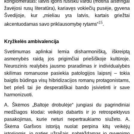
konglomeratas: latvis Igoris rusišku vardu (motina aistringai
žavėjosi rusų literatūra), kariavęs vokiečių pusėje, gyvena
Švedijoje, kur „mieliau yra latvis, kartais griežtai
15
akcentuodamas savo priklausomybę rytams“
.
Kryžkelės ambivalencija
Svetimumas aplinkai lemia disharmonišką, iškreiptą
asmenybės raidą jos prigimčiai priešiškoje kultūroje.
Neurozinis realybės jausmo praradimas ir individualybės
skilimas romanuose pasiekia patologijos laipsnį – tokia
baigtis būdinga visų hibridizacijos romanų protagonistams,
bet prieš tai jie desperatiškai bando įsivietinti ir save
harmonizuoti.
A. Škėmos „Baltoje drobulėje“ jungiasi du pagrindiniai
medžiagos klodai: veikėjo dabartis ir jo retrospektyvus
pasakojimas, kurie neturi nepertraukiamo siužeto. A.
Škėma Garšvos istoriją nuolat perpina kitų veikėjų
istorijomis, jo paties užrašais, pabrėždamas jo gyvenimo