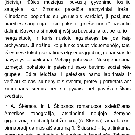
(išeivių) rūšies muziejus, buvusių gyvenimų fosilijų
saugykla, kur žmones pakeičia archyviniai įrašai.
Kilnodama popierius su „mirusiais vardais“, ji pasijunta
praeities saugotoja ir šio prikelto „priešistorinio“ pasaulio
dalimi, išgyvena simbiotinį ryšį su buvusiu laiku, be kurio ji
neegzistuotų ir kuris nustotų egzistavęs be jos kaip
archyvarės. Ji nežino, kaip funkcionuoti visuomenėje, tarsi
iš esmės stokotų socialinės elgsenos įgūdžių; geriausias to
pavyzdys – veiksmai Melvijų pobūvyje. Nesugebėdama
užmegzti pokalbio ir pateisinti savo buvimo socialinėje
grupėje, Edita leidžiasi į paieškas namo labirintais ir
verčiau kalbasi su nebyliais svetimų protėvių portretais ant
koridoriaus sienos nei su gyvais, bet paviršutiniškais
svečiais.
Ir A. Škėmos, ir I. Škipsnos romanuose skleidžiama
Amerikos topografija, atspindinti naujojo žemyno
gigantizmą ir didžiulį knibždėlyną (A. Škėma), arba laukinį
pirmapradį gamtos atšiaurumą (I. Škipsna) – tą atitinkamai