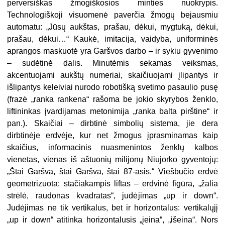
perversiškas žmogiškosios minties nuokrypis.
Technologiškoji visuomenė paverčia žmogų bejausmiu
automatu: „Jūsų aukštas, prašau, dėkui, mygtuką, dėkui,
prašau, dėkui…“ Kaukė, imitacija, vaidyba, uniforminės
aprangos maskuotė yra Garšvos darbo – ir sykiu gyvenimo
– sudėtinė dalis. Minutėmis sekamas veiksmas,
akcentuojami aukštų numeriai, skaičiuojami įlipantys ir
išlipantys keleiviai nurodo robotišką svetimo pasaulio pusę
(frazė „ranka rankena“ rašoma be jokio skyrybos ženklo,
liftininkas įvardijamas metonimija „ranka balta pirštine“ ir
pan.). Skaičiai – dirbtinė simbolių sistema, jie dera
dirbtinėje erdvėje, kur net žmogus įprasminamas kaip
skaičius, informacinis nuasmenintos ženklų kalbos
vienetas, vienas iš aštuonių milijonų Niujorko gyventojų:
„Štai Garšva, štai Garšva, štai 87-asis.“ Viešbučio erdvė
geometrizuota: stačiakampis liftas – erdvinė figūra, „žalia
strėlė, raudonas kvadratas“, judėjimas „up ir down“.
Judėjimas ne tik vertikalus, bet ir horizontalus: vertikalųjį
„up ir down“ atitinka horizontalusis „įeina“, „išeina“. Nors