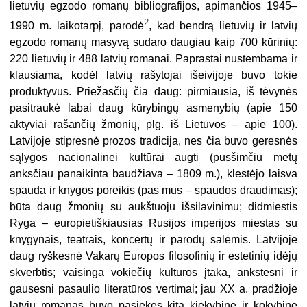
lietuvių egzodo romanų bibliografijos, apimančios 1945–
2
1990 m. laikotarpį, parodė
, kad bendrą lietuvių ir latvių
egzodo romanų masyvą sudaro daugiau kaip 700 kūrinių:
220 lietuvių ir 488 latvių romanai. Paprastai nustembama ir
klausiama, kodėl latvių rašytojai išeivijoje buvo tokie
produktyvūs. Priežasčių čia daug: pirmiausia, iš tėvynės
pasitraukė labai daug kūrybingų asmenybių (apie 150
aktyviai rašančių žmonių, plg. iš Lietuvos – apie 100).
Latvijoje stipresnė prozos tradicija, nes čia buvo geresnės
sąlygos nacionalinei kultūrai augti (pusšimčiu metų
anksčiau panaikinta baudžiava – 1809 m.), klestėjo laisva
spauda ir knygos poreikis (pas mus – spaudos draudimas);
būta daug žmonių su aukštuoju išsilavinimu; didmiestis
Ryga – europietiškiausias Rusijos imperijos miestas su
knygynais, teatrais, koncertų ir parodų salėmis. Latvijoje
daug ryškesnė Vakarų Europos filosofinių ir estetinių idėjų
skverbtis; vaisinga vokiečių kultūros įtaka, ankstesni ir
gausesni pasaulio literatūros vertimai; jau XX a. pradžioje
latvių romanas buvo pasiekęs kitą kiekybinę ir kokybinę