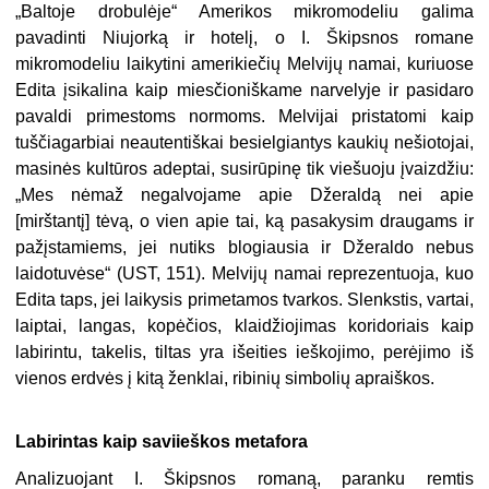
„Baltoje drobulėje“ Amerikos mikromodeliu galima
pavadinti Niujorką ir hotelį, o I. Škipsnos romane
mikromodeliu laikytini amerikiečių Melvijų namai, kuriuose
Edita įsikalina kaip miesčioniškame narvelyje ir pasidaro
pavaldi primestoms normoms. Melvijai pristatomi kaip
tuščiagarbiai neautentiškai besielgiantys kaukių nešiotojai,
masinės kultūros adeptai, susirūpinę tik viešuoju įvaizdžiu:
„Mes nėmaž negalvojame apie Džeraldą nei apie
[mirštantį] tėvą, o vien apie tai, ką pasakysim draugams ir
pažįstamiems, jei nutiks blogiausia ir Džeraldo nebus
laidotuvėse“ (UST, 151). Melvijų namai reprezentuoja, kuo
Edita taps, jei laikysis primetamos tvarkos. Slenkstis, vartai,
laiptai, langas, kopėčios, klaidžiojimas koridoriais kaip
labirintu, takelis, tiltas yra išeities ieškojimo, perėjimo iš
vienos erdvės į kitą ženklai, ribinių simbolių apraiškos.
Labirintas kaip saviieškos metafora
Analizuojant I. Škipsnos romaną, paranku remtis