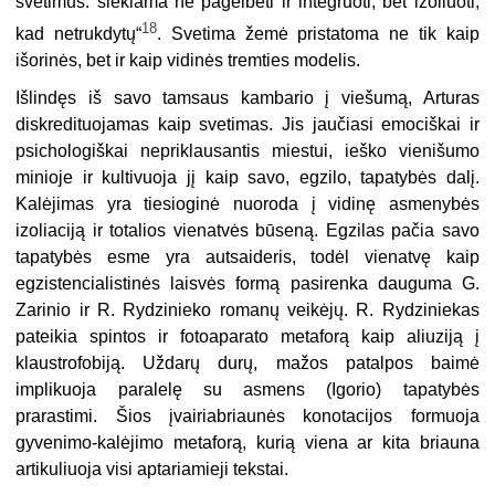
svetimus: siekiama ne pagelbėti ir integruoti, bet izoliuoti,
18
kad netrukdytų“
. Svetima žemė pristatoma ne tik kaip
išorinės, bet ir kaip vidinės tremties modelis.
Išlindęs iš savo tamsaus kambario į viešumą, Arturas
diskredituojamas kaip svetimas. Jis jaučiasi emociškai ir
psichologiškai nepriklausantis miestui, ieško vienišumo
minioje ir kultivuoja jį kaip savo, egzilo, tapatybės dalį.
Kalėjimas yra tiesioginė nuoroda į vidinę asmenybės
izoliaciją ir totalios vienatvės būseną. Egzilas pačia savo
tapatybės esme yra autsaideris, todėl vienatvę kaip
egzistencialistinės laisvės formą pasirenka dauguma G.
Zarinio ir R. Rydzinieko romanų veikėjų. R. Rydziniekas
pateikia spintos ir fotoaparato metaforą kaip aliuziją į
klaustrofobiją. Uždarų durų, mažos patalpos baimė
implikuoja paralelę su asmens (Igorio) tapatybės
prarastimi. Šios įvairiabriaunės konotacijos formuoja
gyvenimo-kalėjimo metaforą, kurią viena ar kita briauna
artikuliuoja visi aptariamieji tekstai.