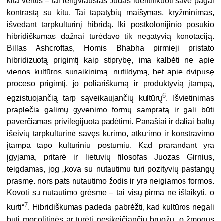
kita vertus – tai lengviausias būdas identifikuoti save pagal
kontrastą su kitu. Tai tapatybių maišymas, kryžminimas,
išvedant tarpkultūrinį hibridą. Iki postkolonijinio posūkio
hibridiškumas dažnai turėdavo tik negatyvią konotaciją.
Billas Ashcroftas, Homis Bhabha pirmieji pristato
hibridizuotą prigimtį kaip stiprybę, ima kalbėti ne apie
vienos kultūros sunaikinimą, nutildymą, bet apie dvipusę
proceso prigimtį, jo poliariškumą ir produktyvią įtampą,
6
egzistuojančią tarp sąveikaujančių kultūrų
. Išvietinimas
praplečia galimų gyvenimo formų sampratą ir gali būti
paverčiamas privilegijuota padėtimi. Panašiai ir daliai baltų
išeivių tarpkultūrinė savęs kūrimo, atkūrimo ir konstravimo
įtampa tapo kultūriniu postūmiu. Kad prarandant yra
įgyjama, pritarė ir lietuvių filosofas Juozas Girnius,
teigdamas, jog „kova su nutautimu turi pozityvių pastangų
prasmę, nors pats nutautimo žodis ir yra neigiamos formos.
Kovoti su nutautimo grėsme – tai visų pirma ne išlaikyti, o
7
kurti“
. Hibridiškumas padeda pabrėžti, kad kultūros negali
būti monolitinės ar turėti nesikeičiančių bruožų, o žmogus