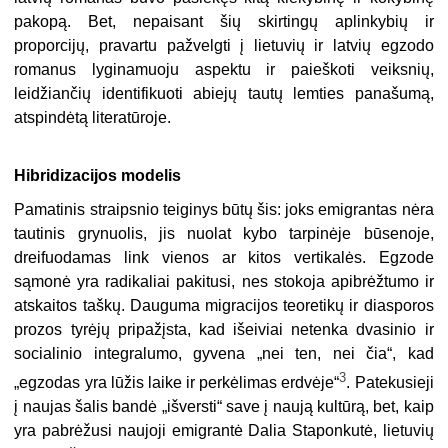
pakopą. Bet, nepaisant šių skirtingų aplinkybių ir
proporcijų, pravartu pažvelgti į lietuvių ir latvių egzodo
romanus lyginamuoju aspektu ir paieškoti veiksnių,
leidžiančių identifikuoti abiejų tautų lemties panašumą,
atspindėtą literatūroje.
Hibridizacijos modelis
Pamatinis straipsnio teiginys būtų šis: joks emigrantas nėra
tautinis grynuolis, jis nuolat kybo tarpinėje būsenoje,
dreifuodamas link vienos ar kitos vertikalės. Egzode
sąmonė yra radikaliai pakitusi, nes stokoja apibrėžtumo ir
atskaitos taškų. Dauguma migracijos teoretikų ir diasporos
prozos tyrėjų pripažįsta, kad išeiviai netenka dvasinio ir
socialinio integralumo, gyvena „nei ten, nei čia“, kad
3
„egzodas yra lūžis laike ir perkėlimas erdvėje“
. Patekusieji
į naujas šalis bandė „išversti“ save į naują kultūrą, bet, kaip
yra pabrėžusi naujoji emigrantė Dalia Staponkutė, lietuvių