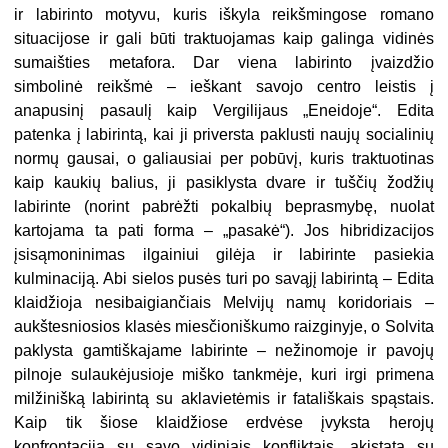
ir labirinto motyvu, kuris iškyla reikšmingose romano
situacijose ir gali būti traktuojamas kaip galinga vidinės
sumaišties metafora. Dar viena labirinto įvaizdžio
simbolinė reikšmė – ieškant savojo centro leistis į
anapusinį pasaulį kaip Vergilijaus „Eneidoje“. Edita
patenka į labirintą, kai ji priversta paklusti naujų socialinių
normų gausai, o galiausiai per pobūvį, kuris traktuotinas
kaip kaukių balius, ji pasiklysta dvare ir tuščių žodžių
labirinte (norint pabrėžti pokalbių beprasmybę, nuolat
kartojama ta pati forma – „pasakė“). Jos hibridizacijos
įsisąmoninimas ilgainiui gilėja ir labirinte pasiekia
kulminaciją. Abi sielos pusės turi po savąjį labirintą – Edita
klaidžioja nesibaigiančiais Melvijų namų koridoriais –
aukštesniosios klasės miesčioniškumo raizginyje, o Solvita
paklysta gamtiškajame labirinte – nežinomoje ir pavojų
pilnoje sulaukėjusioje miško tankmėje, kuri irgi primena
milžinišką labirintą su aklavietėmis ir fatališkais spąstais.
Kaip tik šiose klaidžiose erdvėse įvyksta herojų
konfrontacija su savo vidiniais konfliktais, akistata su