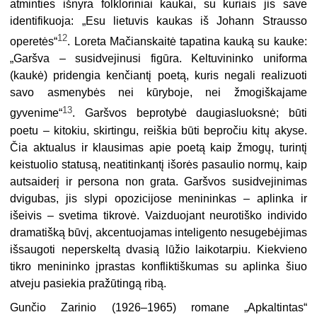
atminties išnyra folkloriniai kaukai, su kuriais jis save
identifikuoja: „Esu lietuvis kaukas iš Johann Strausso
12
operetės“
. Loreta Mačianskaitė tapatina kauką su kauke:
„Garšva – susidvejinusi figūra. Keltuvininko uniforma
(kaukė) pridengia kenčiantį poetą, kuris negali realizuoti
savo asmenybės nei kūryboje, nei žmogiškajame
13
gyvenime“
. Garšvos beprotybė daugiasluoksnė; būti
poetu – kitokiu, skirtingu, reiškia būti bepročiu kitų akyse.
Čia aktualus ir klausimas apie poetą kaip žmogų, turintį
keistuolio statusą, neatitinkantį išorės pasaulio normų, kaip
autsaiderį ir persona non grata. Garšvos susidvejinimas
dvigubas, jis slypi opozicijose menininkas – aplinka ir
išeivis – svetima tikrovė. Vaizduojant neurotiško individo
dramatišką būvį, akcentuojamas inteligento nesugebėjimas
išsaugoti neperskeltą dvasią lūžio laikotarpiu. Kiekvieno
tikro menininko įprastas konfliktiškumas su aplinka šiuo
atveju pasiekia pražūtingą ribą.
Gunčio Zarinio (1926–1965) romane „Apkaltintas“