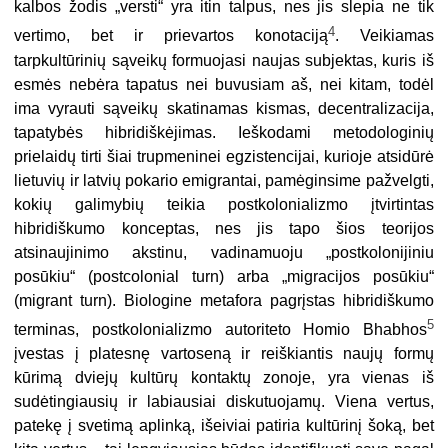
kalbos žodis „versti“ yra itin talpus, nes jis slepia ne tik
4
vertimo, bet ir prievartos konotaciją
. Veikiamas
tarpkultūrinių sąveikų formuojasi naujas subjektas, kuris iš
esmės nebėra tapatus nei buvusiam aš, nei kitam, todėl
ima vyrauti sąveikų skatinamas kismas, decentralizacija,
tapatybės hibridiškėjimas. Ieškodami metodologinių
prielaidų tirti šiai trupmeninei egzistencijai, kurioje atsidūrė
lietuvių ir latvių pokario emigrantai, pamėginsime pažvelgti,
kokių galimybių teikia postkolonializmo įtvirtintas
hibridiškumo konceptas, nes jis tapo šios teorijos
atsinaujinimo akstinu, vadinamuoju „postkolonijiniu
posūkiu“ (postcolonial turn) arba „migracijos posūkiu“
(migrant turn). Biologine metafora pagrįstas hibridiškumo
5
terminas, postkolonializmo autoriteto Homio Bhabhos
įvestas į platesnę vartoseną ir reiškiantis naujų formų
kūrimą dviejų kultūrų kontaktų zonoje, yra vienas iš
sudėtingiausių ir labiausiai diskutuojamų. Viena vertus,
patekę į svetimą aplinką, išeiviai patiria kultūrinį šoką, bet