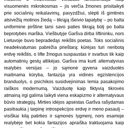
visuomenės mikrokosmas – jis verčia žmones prisitaikyti
prie socialinių reikalavimų, pavyzdžiui, slėpti iš gimtinės
atsivežtą motinos žiedą – tikrąją išeivio tapatybę – po balta
uniformine pirštine tarsi savo paties tikrąją būtį po balta
beprotybės marška. Viešbutyje Garšva dirba liftininku, nors
Lietuvoje buvo bepradedąs reikštis poetas. Toks socialinis
neadekvatumas pabrėžia prieštarą: kūrėjas turi neribotą
erdvę reikštis, o lifte žmogus suspaustas ir svarbus tik kaip
automatinių gestų atlikėjas. Garšva ima kurti alternatyvias
realybės versijas – jo sąmonė gyvena vaizduotės
maitinama kūryba, fantazija yra vidinės egzistencijos
branduolys, o psichikos susidvejinimas lemia pasakojimo
raiškos modernumą. Vaizduotę kaip fiktyvią tikrovės
atmainą irgi galima laikyti viena eskapizmo ir alternatyvaus
būvio strategijų. Mirties idėjos apsėstas Garšva rašydamas
pasitraukia į tarpinę introspekcijos erdvę ir meno pasaulį –
visiškai kitą patirties ir sąmonės lygmenį, nors esamoje
realybėje bet kokia fantazijos apraiška traktuojama kaip