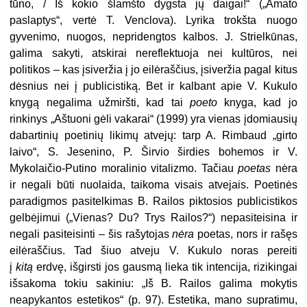
tūno, / Iš kokio šlamšto dygsta jų daigai!“ („Amato
paslaptys“, vertė T. Venclova). Lyrika trokšta nuogo
gyvenimo, nuogos, nepridengtos kalbos. J. Strielkūnas,
galima sakyti, atskirai nereflektuoja nei kultūros, nei
politikos – kas įsiveržia į jo eilėraščius, įsiveržia pagal kitus
dėsnius nei į publicistiką. Bet ir kalbant apie V. Kukulo
knygą negalima užmiršti, kad tai
poeto
knyga, kad jo
rinkinys „Aštuoni gėli vakarai“ (1999) yra vienas įdomiausių
dabartinių poetinių likimų atvejų: tarp A. Rimbaud „girto
laivo“, S. Jesenino, P. Širvio širdies bohemos ir V.
Mykolaičio-Putino moralinio vitalizmo. Tačiau
poetas
nėra
ir negali būti nuolaida, taikoma visais atvejais. Poetinės
paradigmos pasitelkimas B. Railos piktosios publicistikos
gelbėjimui („Vienas? Du? Trys Railos?“) nepasiteisina ir
negali pasiteisinti – šis rašytojas
nėra
poetas, nors ir rašęs
eilėraščius. Tad šiuo atveju V. Kukulo noras pereiti
į
kitą
erdvę, išgirsti jos gausmą lieka tik intencija, rizikingai
išsakoma tokiu sakiniu: „Iš B. Railos galima mokytis
neapykantos estetikos“ (p. 97). Estetika, mano supratimu,