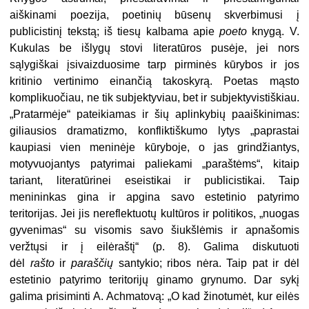
aiškinami poezija, poetinių būsenų skverbimusi į
publicistinį tekstą; iš tiesų kalbama apie
poeto
knygą. V.
Kukulas be išlygų stovi literatūros pusėje, jei nors
sąlygiškai įsivaizduosime tarp pirminės kūrybos ir jos
kritinio vertinimo einančią takoskyrą. Poetas mąsto
komplikuočiau, ne tik subjektyviau, bet ir subjektyvistiškiau.
„Pratarmėje“ pateikiamas ir šių aplinkybių paaiškinimas:
giliausios dramatizmo, konfliktiškumo lytys „paprastai
kaupiasi vien meninėje kūryboje, o jas grindžiantys,
motyvuojantys patyrimai paliekami „paraštėms“, kitaip
tariant, literatūrinei eseistikai ir publicistikai. Taip
menininkas gina ir apgina savo estetinio patyrimo
teritorijas. Jei jis nereflektuotų kultūros ir politikos, „nuogas
gyvenimas“ su visomis savo šiukšlėmis ir apnašomis
veržtųsi ir į eilėraštį“ (p. 8). Galima diskutuoti
dėl
rašto
ir
paraščių
santykio; ribos nėra. Taip pat ir dėl
estetinio patyrimo teritorijų ginamo grynumo. Dar sykį
galima prisiminti A. Achmatovą: „O kad žinotumėt, kur eilės