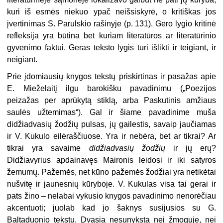
kuri iš esmės niekuo ypač neišsiskyrė, o kritiškas jos
įvertinimas S. Parulskio rašinyje (p. 131). Gero lygio kritinė
refleksija yra būtina bet kuriam literatūros ar literatūrinio
gyvenimo faktui. Geras teksto lygis turi išlikti ir teigiant, ir
neigiant.
Prie įdomiausių knygos tekstų priskirtinas ir pasažas apie
E. Mieželaitį ilgu barokišku pavadinimu („Poezijos
peizažas per aprūkytą stiklą, arba Paskutinis amžiaus
saulės užtemimas“). Gal ir šiame pavadinime muša
didžiadvasių žodžių pulsas, jų gailestis, savaip jaučiamas
ir V. Kukulo eilėraščiuose. Yra ir nebėra, bet ar tikrai? Ar
tikrai yra savaime
didžiadvasių žodžių
ir jų erų?
Didžiavyrius apdainavęs Maironis leidosi ir iki satyros
žemumų. Pažemės, net kūno pažemės žodžiai yra netikėtai
nušvitę ir jaunesnių kūryboje. V. Kukulas visa tai gerai ir
pats žino – nelabai vykusio knygos pavadinimo nenorėčiau
akcentuoti; juolab kad jo šaknys susijusios su G.
Baltaduonio tekstu. Dvasia nesunyksta nei žmoguje, nei