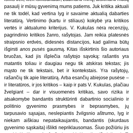
pasaulį ir mūsų gyvenimą mums patiems. Juk kritika aktuali
ne tik todėl, kad vertina lyg ir savaime aktualią dabarties
literatūrą. Vertinimo (kartu ir stiliaus) kokybė yra kritikos
vertės ir aktualumo kriterijus. V. Kukulas nėra recenzijų,
pagrindinio kritikos žanro, rašytojas. Jam reikia platesnės
straipsnio erdvės, didesnės distancijos, kad galima būtų
išgirsti
anos pusės
gausmą. Kitas išskirtinis šio autoriaus
bruožas, kad jis išplečia rašytojo sąvoką: rašantis yra
matantis toliau ir daugiau negu tik atskiras tekstas; jis
mąsto ne tik tekstais, bet ir kontekstais. Yra rašytojų,
rašančių tik apie literatūrą. Arba esančių abiejose pusėse –
ir literatūros, ir jos kritikos – kaip ir pats V. Kukulas, plačiau
žvelgiant – dar ir visuomenės kritikas, savo rizika ir
atsakomybe bandantis struktūrinti dabartinio socialinio ir
politinio gyvenimo prasmybes ir beprasmybes, jų
tarpusavio sąsajas, neslepiantis žvilgsnio aštrumo, lyg ir
niekam aiškiau nepataikaujantis, bandantis (skurdaus
gyvenimo sąskaita) išlikti nepriklausomas. Šiuo požiūriu jis