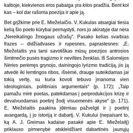
kalboje, kiekvienos eros pabaiga yra
kitos
pradžia. Bent kol
kas – kol dar rašoma poezija ir apie ją.
Bet grįžkime prie E. Mieželaičio. V. Kukulas atsargiai tiesia
kelią šio poeto kūrybai permąstyti, nors jo akiratyje dar nėra
„Nereikalingo žmogaus užrašų“. Pasako kelias svarbias
frazes – didžiadvases ir rupesnes, paprastesnes: „E.
Mieželaitis yra tarsi savotiškas mūsų poezijos antrosios
šimtmečio pusės tragizmo ir nevilties ženklas. Iš Salomėjos
Nėries perėmęs grynojo, dainingojo lyrizmo tradiciją, jis ją
atvedė iki lemtingos ribos, išsėmė, drauge suteikdamas jai
tokią vertę, su kuria kovoti tebuvo įmanoma vien
ideologiniais, politiniais argumentais“ (p. 172); „Taip
pamažu mirė poetas, patekdamas į perprodukcijos krizę ir
devalvuodamas poetinį žodį visuomenės akyse“ (p. 171).
E. Mieželaitis paakina įdėmiau pažvelgti ir į poetinį
avangardą, į jo istoriją ir dabartį. V. Kukului (nepaisant to,
ką A. J. Greimas kadaise pasakė apie E. Mieželaitį)
priklauso pirmenybė atskleidžiant dabartinės jaunųjų