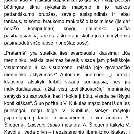
būdingas tikrai nykstantis mąstymo ir jo raiškos
pedantiškumo bruožas, savaip atsispindintis ir labai
tankaus, taisomo, braukomo rankraščio faksimilėse (jis dar
nerašo kompiuteriu; knygų dailininkai jaučia
pasibaigsiančią rankos rašto erą ir skuba jos galimybėmis
pasinaudoti viršeliuose ir priešlapiuose).
„
Pratarmė“ yra sutelkta ties svarbiausiu klausimu: „Ką
menininkui reiškia buvimas beveik visada jam priešiškoje
visuomenėje ir ką visuomenei reiškia joje gyvenančio
menininko aktyvumas?“ Autoriaus nuomone, „į pirmąjį
klausimą atsakyti turbūt visada sunkiausia, nes jis
individualiausias, užtat visų „politikuojančių“ menininkų
santykis su santvarka, kad ir kokia ji būtų, visada be išlygų
konfliktiškas“. Šiuo požiūriu V. Kukulas mąsto bent iš dalies
priešingai, negu teigė V. Kubilius, siekęs rašytojų
įsipareigojimų tautai ir visuomenei, ir yra artimas A.
Šliogeriui.
Laisvojo šaulio
metafora, A. Šliogerio taikyta V.
Kavoliui, veda gilyn – į egzistencinio liberalizmo ištakas, į