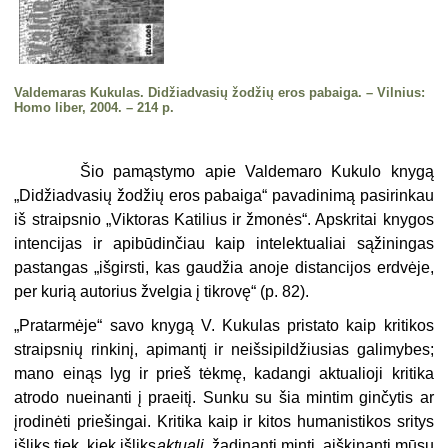
Valdemaras Kukulas. Didžiadvasių žodžių eros pabaiga. – Vilnius:
Homo liber, 2004. – 214 p.
Šio pamąstymo apie Valdemaro Kukulo knygą
„Didžiadvasių žodžių eros pabaiga“ pavadinimą pasirinkau
iš straipsnio „Viktoras Katilius ir žmonės“. Apskritai knygos
intencijas ir apibūdinčiau kaip intelektualiai sąžiningas
pastangas „išgirsti, kas gaudžia anoje distancijos erdvėje,
per kurią autorius žvelgia į tikrovę“ (p. 82).
„
Pratarmėje“ savo knygą V. Kukulas pristato kaip kritikos
straipsnių rinkinį, apimantį ir neišsipildžiusias galimybes;
mano einąs lyg ir prieš tėkmę, kadangi aktualioji kritika
atrodo nueinanti į praeitį. Sunku su šia mintim ginčytis ar
įrodinėti priešingai. Kritika kaip ir kitos humanistikos sritys
išliks tiek, kiek išliks
aktuali
, žadinanti mintį, aiškinanti mūsų