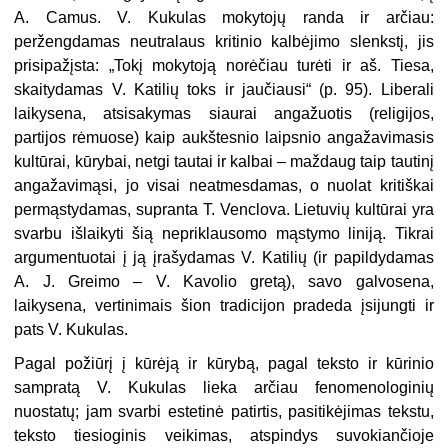
A. Camus. V. Kukulas mokytojų randa ir arčiau:
peržengdamas neutralaus kritinio kalbėjimo slenkstį, jis
prisipažįsta: „Tokį mokytoją norėčiau turėti ir aš. Tiesa,
skaitydamas V. Katilių toks ir jaučiausi“ (p. 95). Liberali
laikysena, atsisakymas siaurai angažuotis (religijos,
partijos rėmuose) kaip aukštesnio laipsnio angažavimasis
kultūrai, kūrybai, netgi tautai ir kalbai – maždaug taip tautinį
angažavimąsi, jo visai neatmesdamas, o nuolat kritiškai
permąstydamas, supranta T. Venclova. Lietuvių kultūrai yra
svarbu išlaikyti šią nepriklausomo mąstymo liniją. Tikrai
argumentuotai į ją įrašydamas V. Katilių (ir papildydamas
A. J. Greimo – V. Kavolio gretą), savo galvosena,
laikysena, vertinimais šion tradicijon pradeda įsijungti ir
pats V. Kukulas.
Pagal požiūrį į kūrėją ir kūrybą, pagal teksto ir kūrinio
sampratą V. Kukulas lieka arčiau fenomenologinių
nuostatų; jam svarbi estetinė patirtis, pasitikėjimas tekstu,
teksto tiesioginis veikimas, atspindys suvokiančioje