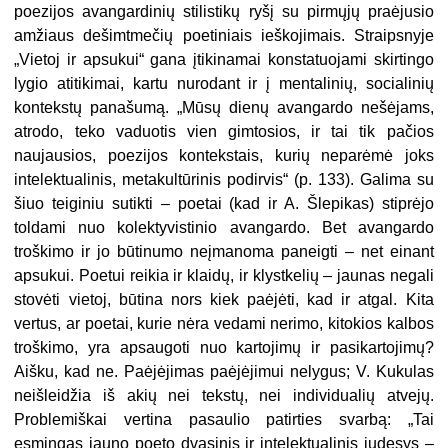
poezijos avangardinių stilistikų ryšį su pirmųjų praėjusio
amžiaus dešimtmečių poetiniais ieškojimais. Straipsnyje
„Vietoj ir apsukui“ gana įtikinamai konstatuojami skirtingo
lygio atitikimai, kartu nurodant ir į mentalinių, socialinių
kontekstų panašumą. „Mūsų dienų avangardo nešėjams,
atrodo, teko vaduotis vien gimtosios, ir tai tik pačios
naujausios, poezijos kontekstais, kurių neparėmė joks
intelektualinis, metakultūrinis podirvis“ (p. 133). Galima su
šiuo teiginiu sutikti – poetai (kad ir A. Šlepikas) stiprėjo
toldami nuo kolektyvistinio avangardo. Bet avangardo
troškimo ir jo būtinumo neįmanoma paneigti – net einant
apsukui. Poetui reikia ir klaidų, ir klystkelių – jaunas negali
stovėti vietoj, būtina nors kiek paėjėti, kad ir atgal. Kita
vertus, ar poetai, kurie nėra vedami nerimo, kitokios kalbos
troškimo, yra apsaugoti nuo kartojimų ir pasikartojimų?
Aišku, kad ne. Paėjėjimas paėjėjimui nelygus; V. Kukulas
neišleidžia iš akių nei tekstų, nei individualių atvejų.
Problemiškai vertina pasaulio patirties svarbą: „Tai
esmingas jauno poeto dvasinis ir intelektualinis judesys –