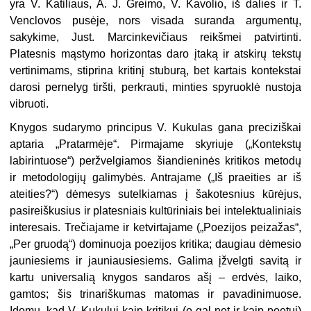
yra V. Katiliaus, A. J. Greimo, V. Kavolio, iš dalies ir T.
Venclovos pusėje, nors visada suranda argumentų,
sakykime, Just. Marcinkevičiaus reikšmei patvirtinti.
Platesnis mąstymo horizontas daro įtaką ir atskirų tekstų
vertinimams, stiprina kritinį stuburą, bet kartais kontekstai
darosi pernelyg tiršti, perkrauti, minties spyruoklė nustoja
vibruoti.
Knygos sudarymo principus V. Kukulas gana preciziškai
aptaria „Pratarmėje“. Pirmajame skyriuje („Kontekstų
labirintuose“) peržvelgiamos šiandieninės kritikos metodų
ir metodologijų galimybės. Antrajame („Iš praeities ar iš
ateities?“) dėmesys sutelkiamas į šakotesnius kūrėjus,
pasireiškusius ir platesniais kultūriniais bei intelektualiniais
interesais. Trečiajame ir ketvirtajame („Poezijos peizažas“,
„Per gruodą“) dominuoja poezijos kritika; daugiau dėmesio
jauniesiems ir jauniausiesiems. Galima įžvelgti savitą ir
kartu universalią knygos sandaros ašį – erdvės, laiko,
gamtos; šis trinariškumas matomas ir pavadinimuose.
Įdomu, kad V. Kukului kaip kritikui (o gal net ir kaip poetui)