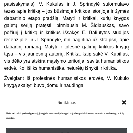
pasisakymais). V. Kukulas ir J. Sprindytė suformulavo
tezes apie kritiką – jos būsimoje kritikos istorijoje ir žymės
dabartinio etapo pradžią. Matyti ir kritikai, kurių knygos
galėtų seriją pratęsti: pirmiausia M. Šidlauskas, savo
požiūrį į kritiką ir kritikus išsakęs E. Baliutytės studijos
recenzijoje, ir J. Sprindytė, itin pagirtina už straipsnį apie
dabartinį romaną. Matyti ir tolesnė galimų kritikos knygų
tąsa – vis jaunesnių autorių. Kritika, kaip sakė V. Kubilius,
vis dėlto yra atskira mąstymo teritorija, savita humanistikos
erdvė. Kol išliks humanistika, neturėtų išnykti ir kritika.
Žvelgiant iš profesinės humanistikos erdvės, V. Kukulo
knygą skaityti buvo įdomu ir naudinga.
Sutikimas
Siekdami teikti geriausią patirtį, įrenginio informacijai saugoti ir (arba) pasiekti naudojame tokias technologijas kaip
slapukus.