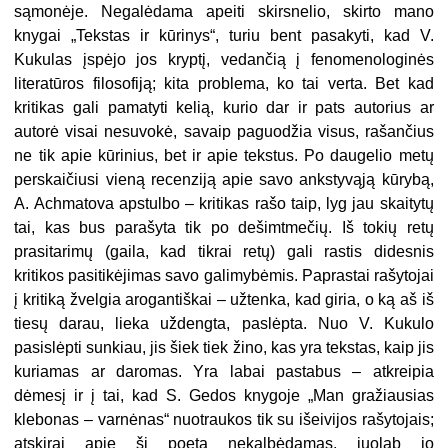
sąmonėje. Negalėdama apeiti skirsnelio, skirto mano
knygai „Tekstas ir kūrinys“, turiu bent pasakyti, kad V.
Kukulas įspėjo jos kryptį, vedančią į fenomenologinės
literatūros filosofiją; kita problema, ko tai verta. Bet kad
kritikas gali pamatyti kelią, kurio dar ir pats autorius ar
autorė visai nesuvokė, savaip paguodžia visus, rašančius
ne tik apie kūrinius, bet ir apie tekstus. Po daugelio metų
perskaičiusi vieną recenziją apie savo ankstyvąją kūrybą,
A. Achmatova apstulbo – kritikas rašo taip, lyg jau skaitytų
tai, kas bus parašyta tik po dešimtmečių. Iš tokių retų
prasitarimų (gaila, kad tikrai retų) gali rastis didesnis
kritikos pasitikėjimas savo galimybėmis. Paprastai rašytojai
į kritiką žvelgia arogantiškai – užtenka, kad giria, o ką aš iš
tiesų darau, lieka uždengta, paslėpta. Nuo V. Kukulo
pasislėpti sunkiau, jis šiek tiek žino, kas yra tekstas, kaip jis
kuriamas ar daromas. Yra labai pastabus – atkreipia
dėmesį ir į tai, kad S. Gedos knygoje „Man gražiausias
klebonas – varnėnas“ nuotraukos tik su išeivijos rašytojais;
atskirai apie šį poetą nekalbėdamas, juolab jo