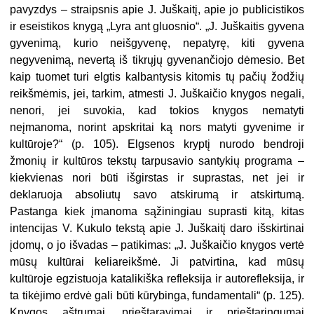
pavyzdys – straipsnis apie J. Juškaitį, apie jo publicistikos
ir eseistikos knygą „Lyra ant gluosnio“. „J. Juškaitis gyvena
gyvenimą, kurio neišgyvenę, nepatyrę, kiti gyvena
negyvenimą, nevertą iš tikrųjų gyvenančiojo dėmesio. Bet
kaip tuomet turi elgtis kalbantysis kitomis tų pačių žodžių
reikšmėmis, jei, tarkim, atmesti J. Juškaičio knygos negali,
nenori, jei suvokia, kad tokios knygos nematyti
neįmanoma, norint apskritai ką nors matyti gyvenime ir
kultūroje?“ (p. 105). Elgsenos kryptį nurodo bendroji
žmonių ir kultūros tekstų tarpusavio santykių programa –
kiekvienas nori būti išgirstas ir suprastas, net jei ir
deklaruoja absoliutų savo atskirumą ir atskirtumą.
Pastanga kiek įmanoma sąžiningiau suprasti kitą, kitas
intencijas V. Kukulo tekstą apie J. Juškaitį daro išskirtinai
įdomų, o jo išvadas – patikimas: „J. Juškaičio knygos vertė
mūsų kultūrai keliareikšmė. Ji patvirtina, kad mūsų
kultūroje egzistuoja katalikiška refleksija ir autorefleksija, ir
ta tikėjimo erdvė gali būti kūrybinga, fundamentali“ (p. 125).
Knygos aštrumai, prieštaravimai ir prieštaringumai