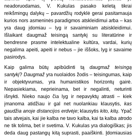
neadoruodamas, V. Kukulas pasako keletą tikrai
reikšmingų dalykų – pavardžių rodyklė gerai pasitarnauja
kurios nors asmeninės paradigmos atskleidimui arba – kas
yra daug įdomiau – lyg ir savaiminiam atsiskleidimui.
Išlaikant daugmaž teisingą santykį su literatūrine ir
bendresne prasme intelektualine kultūra, vardai, kurių
negalima apeiti, apeiti ir nebus – jie iššoks, lyg ir savaime
pasirodys.
Kaip galima būtų apibūdinti tą
daugmaž teisingą
santykį
?
Daugmaž
yra nuolaidos žodis – teisingumas, kaip
ir objektyvumas, yra humanistikos horizontų gairė.
Nepasiekiama, neprieinama, bet ir negalinti, neturinti
išnykti. Nieko naujo čia lyg ir nepavyktų atrasti – kiek
įmanoma atidžiau ir gal net nuolankiau klausytis,
kas
gaudžia anoje distancijos erdvėje
; klausytis
kito, kitų
. Ypač
tais atvejais, kai jie kalba ne tavo kalba, kai ta kalba atrodo
ne tik tolima, bet ir svetima. V. Kukulas yra dialogiškas; jis
deda daug pastangų kitą suprasti, paaiškinti. Įdomiausias