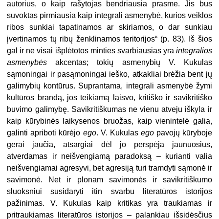
autorius, o kaip rašytojas bendriausia prasme. Jis bus
suvoktas pirmiausia kaip integrali asmenybė, kurios veiklos
ribos sunkiai tapatinamos ar skiriamos, o dar sunkiau
įvertinamos tų ribų ženklinamos teritorijos“ (p. 83). Iš šios
gal ir ne visai išplėtotos minties svarbiausias yra
integralios
asmenybės
akcentas; tokių asmenybių V. Kukulas
sąmoningai ir pasąmoningai ieško, atkakliai brėžia bent jų
galimybių kontūrus. Suprantama, integrali asmenybė žymi
kultūros brandą, jos teikiamą laisvo, kritiško ir savikritiško
buvimo galimybę. Savikritiškumas ne vienu atveju iškyla ir
kaip kūrybinės laikysenos bruožas, kaip vienintelė galia,
galinti apriboti kūrėjo
ego
. V. Kukulas
ego
pavojų kūryboje
gerai jaučia, atsargiai dėl jo perspėja jaunuosius,
atverdamas ir neišvengiamą paradoksą – kurianti valia
neišvengiamai agresyvi, bet agresiją turi tramdyti sąmonė ir
savimonė. Net ir plonam savimonės ir savikritiškumo
sluoksniui susidaryti itin svarbu literatūros istorijos
pažinimas. V. Kukulas kaip kritikas yra traukiamas ir
pritraukiamas literatūros istorijos – palankiau išsidėsčius