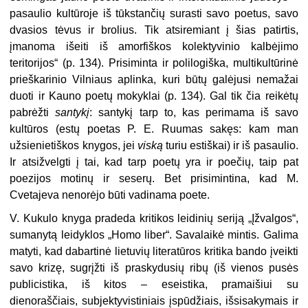
pasaulio kultūroje iš tūkstančių surasti savo poetus, savo
dvasios tėvus ir brolius. Tik atsiremiant į šias patirtis,
įmanoma išeiti iš amorfiškos kolektyvinio kalbėjimo
teritorijos“ (p. 134). Prisiminta ir polilogiška, multikultūrinė
prieškarinio Vilniaus aplinka, kuri būtų galėjusi nemažai
duoti ir Kauno poetų mokyklai (p. 134). Gal tik čia reikėtų
pabrėžti
santykį
: santykį tarp to, kas perimama iš savo
kultūros (estų poetas P. E. Ruumas sakęs: kam man
užsienietiškos knygos, jei
viską
turiu estiškai) ir iš pasaulio.
Ir atsižvelgti į tai, kad tarp poetų yra ir poečių, taip pat
poezijos motinų ir seserų. Bet prisimintina, kad M.
Cvetajeva nenorėjo būti vadinama poete.
V. Kukulo knyga pradeda kritikos leidinių seriją „Įžvalgos“,
sumanytą leidyklos „Homo liber“. Savalaikė mintis. Galima
matyti, kad dabartinė lietuvių literatūros kritika bando įveikti
savo krizę, sugrįžti iš praskydusių ribų (iš vienos pusės
publicistika, iš kitos – eseistika, pramaišiui su
dienoraščiais, subjektyvistiniais įspūdžiais, išsisakymais ir