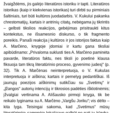
žvaigždėms, jis galėjo literatūros istoriku ir tapti. Literatūros
istorikas (kaip ir kiekvienas istorikas) turi dirbti su pirminiais
šaltiniais, turi būti kultūros juodadarbis. V. Kukului pakanka
chrestomatijų, kartais ir antrinių citatų, nebėgama jų tikrintis
– gelbsti tikslios reakcijos, gebėjimas prisitraukti kitus
kontekstus, ne išsamesnio diskurso, o tik fragmento
poreikis. Panaši reakcija į kultūros ir jos istorijos faktus kaip
A. Marčėno, knygoje įdomiai ir kartu gana tiksliai
apibūdinamo: „Privaloma suklusti ties A. Marčėno paminėta
pavarde, literatūros faktu, nes tiksli jo poetinė klausa
fiksuoja tam tikrą literatūrinio proceso, gyvenimo judesį“ (p.
32). Tik A. Marčėnas neinterpretuoja, o V. Kukulas
interpretuoja ir aiškina; kartais ir pernelyg pedantiškai. Iš
jaunųjų poezijos aiškinimų sutikčiau su „Svetimų“ ir
„Įžangos“ autorių intencijų ir tikrosios padėties išklotinėmis;
įžvalgiai vertinama A. Ališausko pirmoji knyga, tik be
reikalo lyginama su A. Marčėno „Vargšu Joriku“; vis dėlto –
kita lyga. Teisingai sakoma, kad „Svetimus“ mūsų
literatūrinėje sąmonėje lokalizavo galbūt ne pati jų kūryba,