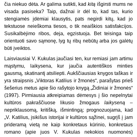
čia niekuo dėta. Ar galima sutikti, kad
kitą
išgirsti mums ne
visada pasiseka? Taip, dažnai ir dėl to, kad tas, kurio
stengiamės įdėmiai klausytis, pats negirdi kitų, kad jo
tekstuose neieškoma tiesos, o tik neaiškios satisfakcijos.
Susikalbėjimo ribos, deja, egzistuoja. Bet teisinga taip
orientuoti savo sąmonę, lyg tų ribų nebūtų arba jos galėtų
būti įveiktos.
Laisviausiai V. Kukulas jaučiasi ten, kur remiasi jam artimu
mąstymu, laikysena, kur jaučia autentiškos minties
gausmą, skatinantį atsiliepti. Aukščiausias knygos taškas ir
yra straipsnis „Viktoras Katilius ir žmonės“, parašytas prieš
šešerius metus apie šio rašytojo knygą „Židiniai ir žmonės“
(1997). Pirmiausia atkreipiamas dėmesys į šio nepelnytai
kultūros pakraščiuose likusio žmogaus
laikyseną
–
nepriklausomą, kritišką, išmintingą; prognozuojama, kad
„V. Katilius, įsikišus istorijai ir kultūros sąžinei, sugrįš į jam
prideramą vietą ne kaip konkretaus kūrinio, konkretaus
romano (apie juos V. Kukulas nekokios nuomonės)