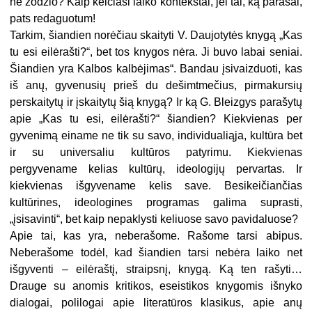
nė žodžio? Kaip keičiasi laiko kontekstai, jei tai, ką parašai,
pats redaguotum!
Tarkim, šiandien norėčiau skaityti V. Daujotytės knygą „Kas
tu esi eilėrašti?“, bet tos knygos nėra. Ji buvo labai seniai.
Šiandien yra Kalbos kalbėjimas“. Bandau įsivaizduoti, kas
iš anų, gyvenusių prieš du dešimtmečius, pirmakursių
perskaitytų ir įskaitytų šią knygą? Ir ką G. Bleizgys parašytų
apie „Kas tu esi, eilėrašti?“ šiandien? Kiekvienas per
gyvenimą einame ne tik su savo, individualiąja, kultūra bet
ir su universaliu kultūros patyrimu. Kiekvienas
pergyvename kelias kultūrų, ideologijų pervartas. Ir
kiekvienas išgyvename kelis save. Besikeičiančias
kultūrines, ideologines programas galima suprasti,
„įsisavinti“, bet kaip nepaklysti keliuose savo pavidaluose?
Apie tai, kas yra, neberašome. Rašome tarsi abipus.
Neberašome todėl, kad šiandien tarsi nebėra laiko net
išgyventi – eilėraštį, straipsnį, knygą. Ką ten rašyti…
Drauge su anomis kritikos, eseistikos knygomis išnyko
dialogai, polilogai apie literatūros klasikus, apie anų