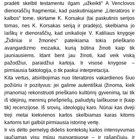
pradėti skelbti testamentu ilgam „užkeikti“ A Venclovos
dienoraščių fragmentai, kad paskutiniajame „Literatūros ir
kalbos“ tome, skirtame K. Korsakui (tai paskutinis serijos
tomas, nes K. Korsakas seriją ir pradėjo), skelbiama jo
laiškų ir dienoraščių, kad unikalioje V. Katiliaus knygoje
„Židiniai ir žmonės“ pateikiama tokia prieškario
avangardizmo mozaika, kurią būtina žinoti kaip tik
jauniausiems. Idant bent jau žinoti, kad veik viską
pažodžiui, paraidžiui kartoja. Ir visose knygose –
pirmiausia faktologija, o tik paskui interpretacija.
Kita vertus, atsiribojimas nuo literatūros vakardienos šiuo
požiūriu ir pozityvus: jei galime autentiškai (žinoma, kiek
įmanoma) rekonstruoti prieškario kultūrinį gyvenimą, tai tik
iš idėjinių, meninių priešpriešų, paliudytų laiškuose ir (kaip
tik) recenzijose. Iš srovių, ideologijų karo. Nūnai kas dveji
treji metai kiekvienos kartos skelbiamas karas kitoms
kartoms turi galbūt pirmiausia istorinę vertę.
Ir vis dėlto pernelyg didelis kontekstų kaitos intensyvumas
jaučiamas visų mūsų nuovargiuose – ir rašančiųjų, ir