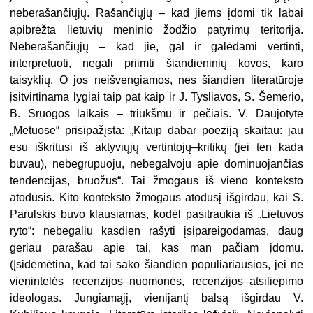
neberašančiųjų. Rašančiųjų – kad jiems įdomi tik labai
apibrėžta lietuvių meninio žodžio patyrimų teritorija.
Neberašančiųjų – kad jie, gal ir galėdami vertinti,
interpretuoti, negali priimti šiandieninių kovos, karo
taisyklių. O jos neišvengiamos, nes šiandien literatūroje
įsitvirtinama lygiai taip pat kaip ir J. Tysliavos, S. Šemerio,
B. Sruogos laikais – triukšmu ir pečiais. V. Daujotytė
„Metuose“ prisipažįsta: „Kitaip dabar poeziją skaitau: jau
esu iškritusi iš aktyviųjų vertintojų–kritikų (jei ten kada
buvau), nebegrupuoju, nebegalvoju apie dominuojančias
tendencijas, bruožus“. Tai žmogaus iš vieno konteksto
atodūsis. Kito konteksto žmogaus atodūsį išgirdau, kai S.
Parulskis buvo klausiamas, kodėl pasitraukia iš „Lietuvos
ryto“: nebegaliu kasdien rašyti įsipareigodamas, daug
geriau parašau apie tai, kas man pačiam įdomu.
(Įsidėmėtina, kad tai sako šiandien populiariausios, jei ne
vienintelės recenzijos–nuomonės, recenzijos–atsiliepimo
ideologas. Jungiamąjį, vienijantį balsą išgirdau V.