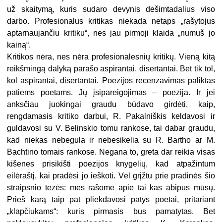
už skaitymą, kuris sudaro devynis dešimtadalius viso
darbo. Profesionalus kritikas niekada netaps „rašytojus
aptarnaujančiu kritiku“, nes jau pirmoji klaida „numuš jo
kainą“.
Kritikos nėra, nes nėra profesionalesnių kritikų. Vieną kitą
reikšmingą dalyką parašo aspirantai, disertantai. Bet tik tol,
kol aspirantai, disertantai. Poezijos recenzavimas paliktas
patiems poetams. Jų įsipareigojimas – poezija. Ir jei
anksčiau juokingai graudu būdavo girdėti, kaip,
rengdamasis kritiko darbui, R. Pakalniškis keldavosi ir
guldavosi su V. Belinskio tomu rankose, tai dabar graudu,
kad niekas nebegula ir nebesikelia su R. Bartho ar M.
Bachtino tomais rankose. Negana to, greta dar reikia visas
kišenes prisikišti poezijos knygelių, kad atpažintum
eilėraštį, kai pradėsi jo ieškoti. Vėl grįžtu prie pradinės šio
straipsnio tezės: mes rašome apie tai kas abipus mūsų.
Prieš karą taip pat pliekdavosi patys poetai, pritariant
„klapčiukams“: kuris pirmasis bus pamatytas. Bet