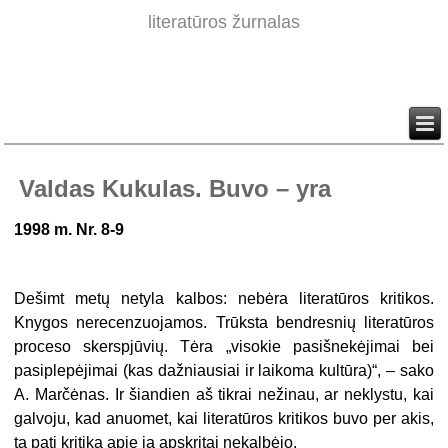
literatūros žurnalas
Valdas Kukulas. Buvo – yra
1998 m. Nr. 8-9
Dešimt metų netyla kalbos: nebėra literatūros kritikos.
Knygos nerecenzuojamos. Trūksta bendresnių literatūros
proceso skerspjūvių. Tėra „visokie pasišnekėjimai bei
pasiplepėjimai (kas dažniausiai ir laikoma kultūra)“, – sako
A. Marčėnas. Ir šiandien aš tikrai nežinau, ar neklystu, kai
galvoju, kad anuomet, kai literatūros kritikos buvo per akis,
ta pati kritika apie ją apskritai nekalbėjo.