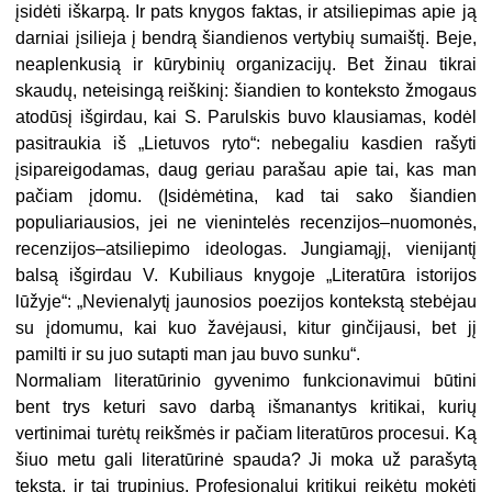
įsidėti iškarpą. Ir pats knygos faktas, ir atsiliepimas apie ją
darniai įsilieja į bendrą šiandienos vertybių sumaištį. Beje,
neaplenkusią ir kūrybinių organizacijų. Bet žinau tikrai
skaudų, neteisingą reiškinį: šiandien to konteksto žmogaus
atodūsį išgirdau, kai S. Parulskis buvo klausiamas, kodėl
pasitraukia iš „Lietuvos ryto“: nebegaliu kasdien rašyti
įsipareigodamas, daug geriau parašau apie tai, kas man
pačiam įdomu. (Įsidėmėtina, kad tai sako šiandien
populiariausios, jei ne vienintelės recenzijos–nuomonės,
recenzijos–atsiliepimo ideologas. Jungiamąjį, vienijantį
balsą išgirdau V. Kubiliaus knygoje „Literatūra istorijos
lūžyje“: „Nevienalytį jaunosios poezijos kontekstą stebėjau
su įdomumu, kai kuo žavėjausi, kitur ginčijausi, bet jį
pamilti ir su juo sutapti man jau buvo sunku“.
Normaliam literatūrinio gyvenimo funkcionavimui būtini
bent trys keturi savo darbą išmanantys kritikai, kurių
vertinimai turėtų reikšmės ir pačiam literatūros procesui. Ką
šiuo metu gali literatūrinė spauda? Ji moka už parašytą
tekstą, ir tai trupinius. Profesionalui kritikui reikėtų mokėti