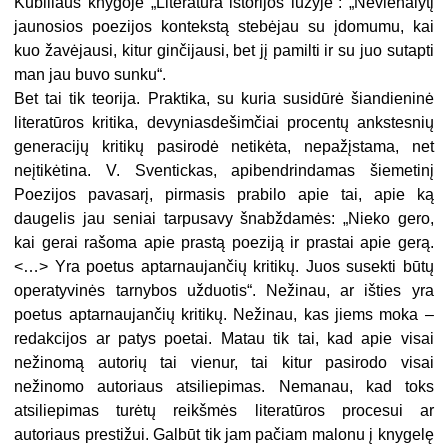
Kubiliaus knygoje „Literatūra istorijos lūžyje“: „Nevienalytį
jaunosios poezijos kontekstą stebėjau su įdomumu, kai
kuo žavėjausi, kitur ginčijausi, bet jį pamilti ir su juo sutapti
man jau buvo sunku“.
Bet tai tik teorija. Praktika, su kuria susidūrė šiandieninė
literatūros kritika, devyniasdešimčiai procentų ankstesnių
generacijų kritikų pasirodė netikėta, nepažįstama, net
neįtikėtina. V. Sventickas, apibendrindamas šiemetinį
Poezijos pavasarį, pirmasis prabilo apie tai, apie ką
daugelis jau seniai tarpusavy šnabždamės: „Nieko gero,
kai gerai rašoma apie prastą poeziją ir prastai apie gerą.
<…> Yra poetus aptarnaujančių kritikų. Juos susekti būtų
operatyvinės tarnybos užduotis“. Nežinau, ar išties yra
poetus aptarnaujančių kritikų. Nežinau, kas jiems moka –
redakcijos ar patys poetai. Matau tik tai, kad apie visai
nežinomą autorių tai vienur, tai kitur pasirodo visai
nežinomo autoriaus atsiliepimas. Nemanau, kad toks
atsiliepimas turėtų reikšmės literatūros procesui ar
autoriaus prestižui. Galbūt tik jam pačiam malonu į knygelę