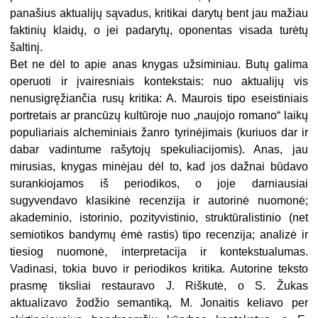
panašius aktualijų sąvadus, kritikai darytų bent jau mažiau
faktinių klaidų, o jei padarytų, oponentas visada turėtų
šaltinį.
Bet ne dėl to apie anas knygas užsiminiau. Butų galima
operuoti ir įvairesniais kontekstais: nuo aktualijų vis
nenusigręžiančia rusų kritika: A. Maurois tipo eseistiniais
portretais ar prancūzų kultūroje nuo „naujojo romano“ laikų
populiariais alcheminiais žanro tyrinėjimais (kuriuos dar ir
dabar vadintume rašytojų spekuliacijomis). Anas, jau
mirusias, knygas minėjau dėl to, kad jos dažnai būdavo
surankiojamos iš periodikos, o joje darniausiai
sugyvendavo klasikinė recenzija ir autorinė nuomonė;
akademinio, istorinio, pozityvistinio, struktūralistinio (net
semiotikos bandymų ėmė rastis) tipo recenzija; analizė ir
tiesiog nuomonė, interpretacija ir kontekstualumas.
Vadinasi, tokia buvo ir periodikos kritika. Autorine teksto
prasmę tiksliai restauravo J. Riškutė, o S. Žukas
aktualizavo žodžio semantiką, M. Jonaitis keliavo per