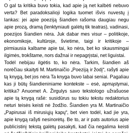
O gal ta kritika buvo tokia, kad apie ją net kalbėti nebuvo
verta? Bet paradoksalioji logika tuomet išvis nuvestų į
lankas: jei apie poeziją šiandien rašoma daugiau negu
apie prozą, dramą (lenktyniauti galėtų tik teatras), vadinasi,
poezijos šiandien nėra. Juk dabar mes visur – politikoje,
ekonomikoje, kultūroje, švietime, taigi ir kritikoje –
pirmiausia kalbame apie tai, ko nėra, bet ko skausmingai
ilgimės, trokštame, nors dažnai ir nepagrįstai, net liguistai.
Todėl nebijau ilgėtis to, ko nėra. Tarkim, šiandien aš
norėčiau skaityti M. Martinaičio „Poeziją ir žodį“, rašyti apie
tą knygą, bet jos nėra Ta knyga buvo labai seniai. Pagaliau
kas ji būtų šiandieniniame kontekste – esė, apmąstymai,
kritika? Anuomet A. Žirgulys savo tekstologo užrašuose
apie tą knygą rašė: susidūrus su tokiu tekstu redaktorius
neturi teisės keisti nė žodžio. Šiandien yra M. Martinaičio
„Papirusai iš mirusiųjų kapų“, bet vien todėl, kad jie yra,
apie knygą rašyti nesinorėtų. Be to, ar ir pats autorius apie
publicistinį tekstą galėtų pasakyti, kad čia negalima keisti