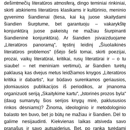
dešimtmečių literatūros atmosferą, dingo teminiai rinkiniai,
skirti atskiriems literatūros klasikams ir kultūrinio, meninio
gyvenimo šiandienai (tiesa, kai ką juose skaitydami
šiandien šiurptume, bet garantuoju – vakarykštę
konjunktūrą juose pakeistų ne mažiau šiurpinanti
šiandieninė konjunktūra). Ar šiandien įsivaizduojame
„Literatūros panoramą“, tęstinį leidinį „Šiuolaikinės
literatūros problemos“ (išėjo šeši tomai, skirti poezijai,
prozai, vaikų literatūrai, kritikai, rusų literatūrai ir – o tu
siaube! – net meniniam vertimui), ar šiandien turėtų
paklausą kas dvejus metus leidžiamos knygos „Literatūros
kritika ir dabartis“, kur būdavo surenkamos geriausios,
įdomiausios publikacijos iš periodikos, ar įmanoma
organizuoti seriją „Skaitykime kartu“, „Istorinės prozos byla“
(daug sumanytų šios serijos knygų mirė, paklususios
rinkos dėsniams)? Žinoma, ideologinio ir metodologinio
balasto ten buvo, bet jo būtų ne mažiau ir šiandien. Dėl to
galime nesijaudinti. Kiekvienas laikas atsiveda savo
pranašus ir savo autsaiderius. Bet, po ranka turėdami