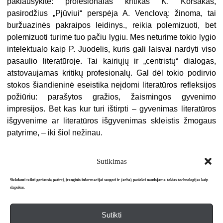
paklausykite: profesionalas kritikas K. Korsakas,
pasirodžius „Pjūviui“ perspėja A. Venclovą: žinoma, tai
buržuazinės pakraipos leidinys., reikia polemizuoti, bet
polemizuoti turime tuo pačiu lygiu. Mes neturime tokio lygio
intelektualo kaip P. Juodelis, kuris gali laisvai nardyti viso
pasaulio literatūroje. Tai kairiųjų ir „centristų“ dialogas,
atstovaujamas kritikų profesionalų. Gal dėl tokio podirvio
stokos šiandieninė eseistika neįdomi literatūros refleksijos
požiūriu: parašytos gražios, žaismingos gyvenimo
impresijos. Bet kas kur turi ištirpti – gyvenimas literatūros
išgyvenime ar literatūros išgyvenimas skleistis žmogaus
patyrime, – iki šiol nežinau.
Sutikimas
Siekdami teikti geriausią patirtį, įrenginio informacijai saugoti ir (arba) pasiekti naudojame tokias technologijas kaip
slapukus.
Sutikti