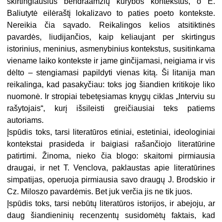
skirtingiausius bendraamžių kūrybos kontekstus, o E.
Baliutytė eilėraštį lokalizavo to paties poeto kontekste.
Nereikia čia sąvado. Reikalingos kelios atsitiktinės
pavardės, liudijančios, kaip keliaujant per skirtingus
istorinius, meninius, asmenybinius kontekstus, susitinkama
viename laiko kontekste ir jame ginčijamasi, neigiama ir vis
dėlto – stengiamasi papildyti vienas kitą. Ši litanija man
reikalinga, kad pasakyčiau: toks jog šiandien kritikoje liko
nuomonė. Ir stropiai tebetęsiamas knygų ciklas „Interviu su
rašytojais“, kurį išsileisti greičiausiai teks patiems
autoriams.
Įspūdis toks, tarsi literatūros etiniai, estetiniai, ideologiniai
kontekstai prasideda ir baigiasi rašančiojo literatūrine
patirtimi. Žinoma, nieko čia blogo: skaitomi pirmiausia
draugai, ir net T. Venclova, paklaustas apie literatūrines
simpatijas, operuoja pirmiausia savo draugų J. Brodskio ir
Cz. Miloszo pavardėmis. Bet juk verčia jis ne tik juos.
Įspūdis toks, tarsi nebūtų literatūros istorijos, ir abejoju, ar
daug šiandieninių recenzentų susidomėtų faktais, kad