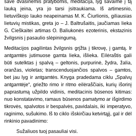
save dvasinėmis pratybomis, meditacija, lyg savaime į tą
lauką įeina, yra jo tarsi įsitraukiama. Iš artimesnio,
lietuviškojo lauko neapeinamas M. K. Čiurlionis, giliausias
lietuvių mistikas, greta jo – J. Baltrušaitis, jaučiamas lieka
G. Cieškaitei artimas O. Baliukonės ezoterinis, ekstazinis
žvilgsnis į pasaulio slėpiningumą.
Meditacijos pagilintas žvilgsnis grįžta į tikrovę, į gamtą. Ir
antgamtės jutimuose gamta lieka, išlieka. Eilėraštis gali
būti sutelktas į spalvą – geltonis, purpurinė, žydra, žalia,
oranžas, violetas; transcenduojančios spalvos – gamtos,
bet jau lyg ir antgamtės. Knyga pradedama ciklu „Spalvų
antgamtėje“, griežto rimo ir ritmo eilėraščiais, kurių išorinį
paprastumą užpildo vidinis, meditacinis būsenos kitimas:
nuo konstatavimo, ramaus būsenos pamatymo ar išgirdimo
tikrovės, spalvotos ir bespalvės, pavidalais, iki imperatyvo,
raginimo, sušukimo. Iš to ciklo išskirčiau ketvirtąjį, gal ir dėl
rinkinio pavadinimo:
Sužaliuos tuoj pasauliai visi.