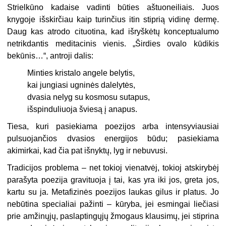
Strielkūno kadaise vadinti būties aštuoneiliais. Juos
knygoje išskirčiau kaip turinčius itin stiprią vidinę dermę.
Daug kas atrodo cituotina, kad išryškėtų konceptualumo
netrikdantis meditacinis vienis. „Širdies ovalo kūdikis
bekūnis…“, antroji dalis:
Minties kristalo angele belytis,
kai jungiasi ugninės dalelytės,
dvasia nelyg su kosmosu sutapus,
išspinduliuoja šviesą į anapus.
Tiesa, kuri pasiekiama poezijos arba intensyviausiai
pulsuojančios dvasios energijos būdu; pasiekiama
akimirkai, kad čia pat išnyktų, lyg ir nebuvusi.
Tradicijos problema – net tokioj vienatvėj, tokioj atskirybėj
parašyta poezija gravituoja į tai, kas yra iki jos, greta jos,
kartu su ja. Metafizinės poezijos laukas gilus ir platus. Jo
nebūtina specialiai pažinti – kūryba, jei esmingai liečiasi
prie amžinųjų, paslaptingųjų žmogaus klausimų, jei stiprina