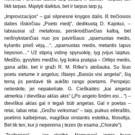
likti tarpas. Mąstyti daiktus, bet ir tarpus tarp jų.
„
Improvizacijos“ – gal silpnesnė knygos dalis. Iš trečiosios
dalies išskirčiau „Poeto medį“, dedikuotą D. Kajokui, –
labiausiai už metaforas, perskrodžiančias kalbą, bet
neišnykstančias nuo jos paviršiaus: „sparnuotas medis,
kylantis prieš vėją…“, „sparnuotas medis, metantis lapus
liepsnon…“ Už stiprią vidinę spyruoklę, lyg įvijus laiptus.
Medžio, gyvybės medžio, lyg kokia pratąsa – Orfėjo medis,
gana aiški, bet ir graži R. M. Rilke’s atošauka. Su šiuo
poetu sietume ir angelus; ištaręs „Baisūs visi angelai“, šią
temą jis perdavė tik aukšto rango poetams. Perspėjo:
nelieskite, jei nepakeliate. G. Cieškaitės: „kai angelai
atmerkia / dieviškai aklas akis“ („Po angelo širdim esi…“) –
dieviškai aklas gal ir tegali būti angelas. Gal ir poetas –
retai, labai retai. „Grožio veiksmas“ – taip, puikus eilėraštis,
poetinis kalbėjimas, magiškai virstantis estetika, filosofija.
Bet tik ten, kur ji nepereina į tezes (to esama „Chorale“).