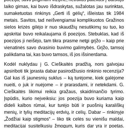
laiko girnas, kai buvo išdraskytas, sužalotas jau surinktas,
sumaketuotas rinkinys „Gerti iš gėlių“, išleistas tik 1984
metais. Savitos, tad neišvengiamai komplikuotos Gražinos
sielos krizės gilėjo ir nuo skaudžių nesutikimų su tuo, ko
apskritai buvo reikalaujama iš poezijos. Stebuklas, kad iš
poezijos ji neišėjo, tam tikra prasme netgi grįžo – kaip prie
vienatinės savo dvasinio buvimo galimybės. Grįžo, tamsoj
palikdama tai, kas buvo tamsos, iš jos išsinerdama.
Kodėl nuklydau į G. Cieškaitės pradžią, nors galvojau
apsiriboti tik įprasta dabar pasirodžiusio rinkinio recenzija?
Gal kas iš jaunesnių suklus – ką turėjome, kiek galėjome
nueiti, o juk ir nuėjome – ir prarasdami, ir netekdami. G.
Cieškaitės likimui reikia gražaus, skaidrinančio tyrimo.
Įspūdis, kurio neįveiksiu: jos poezija buvo kuriama kaip
dideli kalbos rūmai, kur turėjo būti ir puošnių karališkų
menių, ir tylių meditacijų erdvių, ir celių. Dabar – rinkinyje
„Žodžiai kaip stigmos“ – liko tik celės su vienišu maldai,
meditacijai susitelkusiu žmogum, kuris dar yra ir poetas.