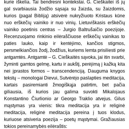
kurie iškelia. Tai bendresni kontekstai. G. Cieškaitei iš jų
gal svarbiausia žodžio sąsaja su žaizda, su žaizdomis,
kurios (pagal Bibliją) atsivėrė nukryžiuoto Kristaus kūne
nuo erškėčių vainiko ir nuo vinių. Lietuviškasis erškėčių
vainiko poetinis centras – Jurgio Baltrušaičio poezijoje.
Recenzuojamo rinkinio eilėraščiuose erškėčių vainikas to
paties lauko, kaip ir kentėjimo, kančios stigmos,
persmelkiančios žodį, žodžius, kuriems lemta prisiliesti prie
antgamtės. Antgamtė – G. Cieškaitės sąvoka, jai itin svarbi,
žyminti gamtos gelmę, kartu ir aukštį, perėjimą į kažką kita
nei įprastos formos – transcendenciją. Dauguma knygos
tekstų – monologai Dievui, Sutvėrėjo paslapties meditacija,
kartais pasiremianti žmogiškąja patirtim, bet pačia
giliausia, iš kurios jau galima suvokti Mikalojaus
Konstantino Čiurlionio ar Georgo Traklio atvejus. Gilus
mąstymas yra vienis: tikra meditacija yra ir religinė
meditacija, religinė meditacija pereina į tuos klodus,
kuriuose atsiveria poezija – poetų mąstymai. Gražiausias
tokios pereinamybės eilėraštis: