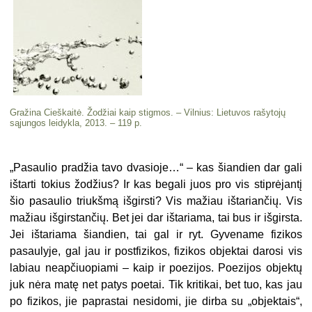
Gražina Cieškaitė. Žodžiai kaip stigmos. – Vilnius: Lietuvos rašytojų
sąjungos leidykla, 2013. – 119 p.
„
Pasaulio pradžia tavo dvasioje…“ – kas šiandien dar gali
ištarti tokius žodžius? Ir kas begali juos pro vis stiprėjantį
šio pasaulio triukšmą išgirsti? Vis mažiau ištariančių. Vis
mažiau išgirstančių. Bet jei dar ištariama, tai bus ir išgirsta.
Jei ištariama šiandien, tai gal ir ryt. Gyvename fizikos
pasaulyje, gal jau ir postfizikos, fizikos objektai darosi vis
labiau neapčiuopiami – kaip ir poezijos. Poezijos objektų
juk nėra matę net patys poetai. Tik kritikai, bet tuo, kas jau
po fizikos, jie paprastai nesidomi, jie dirba su „objektais“,