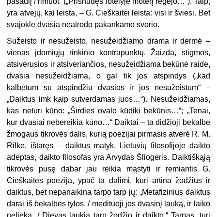
pasaulį / rimuot“ („Prisnūdęs fotelyje moterį regėjo…“). Taip,
yra atvejų, kai leista, – G. Cieškaitei leista: visi ir šviesi. Bet
svajoklė dvasia neatrodo pakankamo svorio.
Sužeisto ir nesužeisto, nesužeidžiamo drama ir dermė –
vienas įdomiųjų rinkinio kontrapunktų. Žaizda, stigmos,
atsivėrusios ir atsiveriančios, nesužeidžiama bekūnė raidė,
dvasia nesužeidžiama, o gal tik jos atspindys („kad
kalbėtum su atspindžiu dvasios ir jos nesužeistum“ –
„Daiktus imk kaip sutverdamas juos…“). Nesužeidžiamas,
kas neturi kūno: „Širdies ovalo kūdiki bekūnis…“; „Tenai,
kur dvasiai nebereikia kūno…“ Daiktai – ta didžioji bekalbė
žmogaus tikrovės dalis, kurią poezijai pirmasis atvėrė R. M.
Rilke, ištaręs – daiktus matyk. Lietuvių filosofijoje daikto
adeptas, daikto filosofas yra Arvydas Šliogeris. Daiktiškąją
tikrovės pusę dabar jau reikia mąstyti ir remiantis G.
Cieškaitės poezija, ypač ta dalimi, kuri artina žodžius ir
daiktus, bet nepanaikina tarpo tarp jų: „Metafizinius daiktus
darai iš bekalbės tylos, / medituoji jos dvasinį lauką, ir laiko
nelieka. / Dievas laukia tarp žodžio ir daikto.“ Tarpas, turi