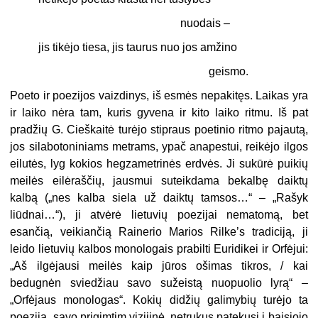
nuodais –
jis tikėjo tiesa, jis taurus nuo jos amžino
geismo.
Poeto ir poezijos vaizdinys, iš esmės nepakitęs. Laikas yra
ir laiko nėra tam, kuris gyvena ir kito laiko ritmu. Iš pat
pradžių G. Cieškaitė turėjo stipraus poetinio ritmo pajautą,
jos silabotoniniams metrams, ypač anapestui, reikėjo ilgos
eilutės, lyg kokios hegzametrinės erdvės. Ji sukūrė puikių
meilės eilėraščių, jausmui suteikdama bekalbę daiktų
kalbą („nes kalba siela už daiktų tamsos…“ – „Rašyk
liūdnai…“), ji atvėrė lietuvių poezijai nematomą, bet
esančią, veikiančią Rainerio Marios Rilke’s tradiciją, ji
leido lietuvių kalbos monologais prabilti Euridikei ir Orfėjui:
„Aš ilgėjausi meilės kaip jūros ošimas tikros, / kai
bedugnėn sviedžiau savo sužeistą nuopuolio lyrą“ –
„Orfėjaus monologas“. Kokių didžių galimybių turėjo ta
poezija, savo prigimtim vizijinė, netrukus patekusi į baisiojo