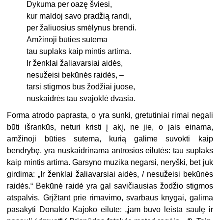
Dykuma per oazę šviesi,
kur maldoj savo pradžią randi,
per žaliuosius smėlynus brendi.
Amžinoji būties sutema
tau suplaks kaip mintis artima.
Ir ženklai žaliavarsiai aidės,
nesužeisi bekūnės raidės, –
tarsi stigmos bus žodžiai juose,
nuskaidrės tau svajoklė dvasia.
Forma atrodo paprasta, o yra sunki, gretutiniai rimai negali
būti išrankūs, neturi kristi į akį, ne jie, o jais einama,
amžinoji būties sutema, kurią galime suvokti kaip
bendrybę, yra nuskaidrinama antrosios eilutės: tau suplaks
kaip mintis artima. Garsyno muzika negarsi, neryški, bet juk
girdima: „Ir ženklai žaliavarsiai aidės, / nesužeisi bekūnės
raidės.“ Bekūnė raidė yra gal savičiausias žodžio stigmos
atspalvis. Grįžtant prie rimavimo, svarbaus knygai, galima
pasakyti Donaldo Kajoko eilute: „jam buvo leista saulę ir