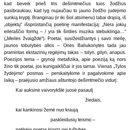
kad beveik prieš tris dešimtmečius tuos žodžius
pasibraukiau, kad lyg nujaučiau to jauno žodžio judėjimo
sunkią kryptį. Branginau (ir iki šiol atsimenu) labai drąsią, iš
„objektų“ išsprūstančią poetinę manifestaciją: „Nėra jokių
eilėraščio formų – / yra tik širdies muzika stebuklinga…“
(„Meilės žvaigždė“). Poetai, susižeidžiantys į savo meilę,
jaunos tobulybės alkis – Onės Baliukonytės tada jau
pramintas ekstazinių regėjimų takas – tolyn, gilyn, anapus.
Poezijos tema – grynoji metafizika, apie poeziją ką nors
žino tik poetai, jos kunigaikščiai ir jos tarnai. Vienas „Tylos
žydėjimo“ posmas – perskaitykime ir pagalvokime apie
laiką – praėjusio amžiaus aštuntojo dešimtmečio vidurį:
Kai auksinė vaivorykštė juosė pasaulį
žiedais,
kai kankinosi žemė nuo kraują
paskleidusių teismo –
netikėjo poetas klasta nei tuštybės