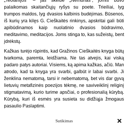
„
Teofanijos“ – jas skelbė „Nemunas“, jomis buvo
palaikomas skaitančiųjų ryšys su poete. Trieiliai, lyg
trumpos maldos, lyg dvasios kalbinis budėjimas. Būsenos,
iš kurių yra kilęs G. Cieškaitės rinkinys, apskritai gali būti
apibūdinamos kaip nuolatinio dvasios būdravimo,
meditavimo, meditacijos. Joms stinga to, kas sužeistų, bent
įdrėkstų.
Kažkas turėjo rūpintis, kad Gražinos Cieškaitės knyga būtų
tvarkoma, paremta, leidžiama. Ne tas atvejis, kai viską
padaro patys autoriai. Visiems, ką apima kažkas, ačiū. Man
atrodo, kad ta knyga yra svarbi, galbūt ir labai svarbi. Ji
ženklina nematomą, tarsi ir nebematomą, bet vis dar gyvą
lietuvių metafizinės poezijos tėkmę, ne saviveiklinį religinį
stigmatavimą, kurio turime apsčiai, o profesionalią kūrybą.
Kūrybą, kuri iš esmės yra susieta su didžiąja žmogaus
pasaulio Paslaptimi.
Sutikimas