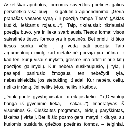
Asketiškai apribotos, formomis suveržtos poetinės galios
persmelkia visą būvį – iki galutinio apibendrinimo: „Geria
pranašas vasaros vyną / ir poezija tampa Tiesa“ („Aklas
kūdiki, ieškantis rojaus…“). Taip, tikriausiai: tikriausiai
poezija buvo, yra ir lieka svarbiausia Tiesos forma; visos
sakralinės tiesos formos yra ir poetinės. Bet prieiti iki šios
tiesos sunku, vėlgi į ją veda pati poezija. Taip
argumentuoju mintį, kad metafizinė poezija yra būtina. Ir
kad ten, kur ji visai sunyksta, grėsmė ima artėti ir prie kitų
poezijos galimybių. Kur nebėra susikaupusio, į tylą, į
paslaptį panirusio žmogaus, ten nebežydi tyla,
nebesiskleidžia jos stebuklingi žiedai. Kur nebėra celių,
neliks ir rūmų. Jei neliks tylos, neliks ir kalbos.
„
Duok, poete, gyvybę visatai – ir eik jos keliu…“ („Devintoji
banga iš gyvenimo lieka, – sakai…“). Imperatyvas iš
visuminės G. Cieškaitės programos, leidėjų paryškintas,
iškeltas į viršelį. Bet iš šio posmo gerai matyti ir kliūtys, su
kuriomis susiduria griežtos poetinės formos, – teiginiai,