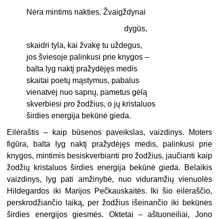
Nėra mintims nakties. Žvaigždynai
dygūs,
skaidri tyla, kai žvakę tu uždegus,
jos šviesoje palinkusi prie knygos –
balta lyg naktį pražydėjęs medis
skaitai poetų mąstymus, pabalus
vienatvėj nuo sapnų, pametus gėlą
skverbiesi pro žodžius, o jų kristaluos
širdies energija bekūnė gieda.
Eilėraštis – kaip būsenos paveikslas, vaizdinys. Moters
figūra, balta lyg naktį pražydėjęs medis, palinkusi prie
knygos, mintimis besiskverbianti pro žodžius, jaučianti kaip
žodžių kristaluos širdies energija bekūnė gieda. Belaikis
vaizdinys, lyg pati amžinybė, nuo viduramžių vienuolės
Hildegardos iki Marijos Pečkauskaitės. Iki šio eilėraščio,
perskrodžiančio laiką, per žodžius išeinančio iki bekūnės
širdies energijos giesmės. Oktetai – aštuoneiliai, Jono