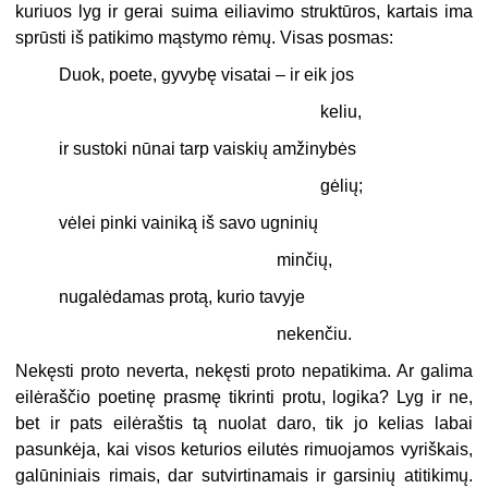
kuriuos lyg ir gerai suima eiliavimo struktūros, kartais ima
sprūsti iš patikimo mąstymo rėmų. Visas posmas:
Duok, poete, gyvybę visatai – ir eik jos
keliu,
ir sustoki nūnai tarp vaiskių amžinybės
gėlių;
vėlei pinki vainiką iš savo ugninių
minčių,
nugalėdamas protą, kurio tavyje
nekenčiu.
Nekęsti proto neverta, nekęsti proto nepatikima. Ar galima
eilėraščio poetinę prasmę tikrinti protu, logika? Lyg ir ne,
bet ir pats eilėraštis tą nuolat daro, tik jo kelias labai
pasunkėja, kai visos keturios eilutės rimuojamos vyriškais,
galūniniais rimais, dar sutvirtinamais ir garsinių atitikimų.