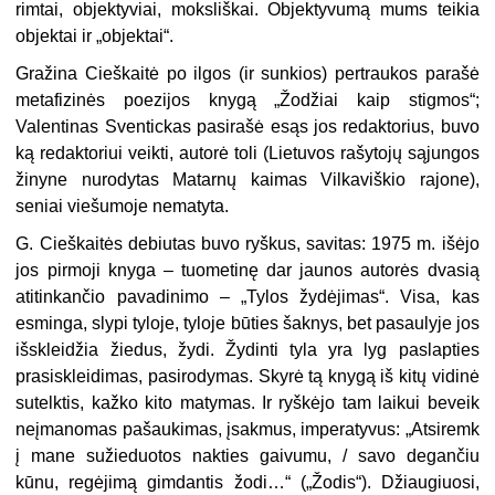
rimtai, objektyviai, moksliškai. Objektyvumą mums teikia
objektai ir „objektai“.
Gražina Cieškaitė po ilgos (ir sunkios) pertraukos parašė
metafizinės poezijos knygą „Žodžiai kaip stigmos“;
Valentinas Sventickas pasirašė esąs jos redaktorius, buvo
ką redaktoriui veikti, autorė toli (Lietuvos rašytojų sąjungos
žinyne nurodytas Matarnų kaimas Vilkaviškio rajone),
seniai viešumoje nematyta.
G. Cieškaitės debiutas buvo ryškus, savitas: 1975 m. išėjo
jos pirmoji knyga – tuometinę dar jaunos autorės dvasią
atitinkančio pavadinimo – „Tylos žydėjimas“. Visa, kas
esminga, slypi tyloje, tyloje būties šaknys, bet pasaulyje jos
išskleidžia žiedus, žydi. Žydinti tyla yra lyg paslapties
prasiskleidimas, pasirodymas. Skyrė tą knygą iš kitų vidinė
sutelktis, kažko kito matymas. Ir ryškėjo tam laikui beveik
neįmanomas pašaukimas, įsakmus, imperatyvus: „Atsiremk
į mane sužieduotos nakties gaivumu, / savo degančiu
kūnu, regėjimą gimdantis žodi…“ („Žodis“). Džiaugiuosi,