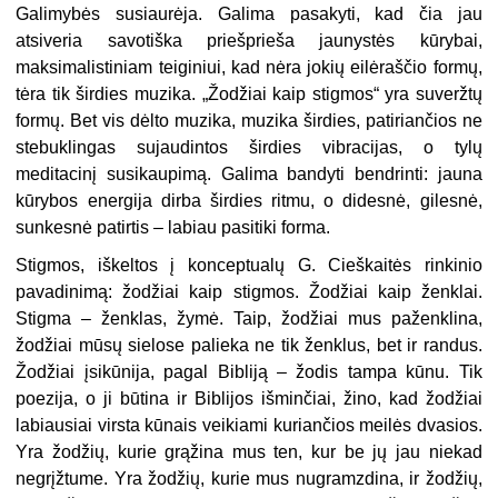
Galimybės susiaurėja. Galima pasakyti, kad čia jau
atsiveria savotiška priešprieša jaunystės kūrybai,
maksimalistiniam teiginiui, kad nėra jokių eilėraščio formų,
tėra tik širdies muzika. „Žodžiai kaip stigmos“ yra suveržtų
formų. Bet vis dėlto muzika, muzika širdies, patiriančios ne
stebuklingas sujaudintos širdies vibracijas, o tylų
meditacinį susikaupimą. Galima bandyti bendrinti: jauna
kūrybos energija dirba širdies ritmu, o didesnė, gilesnė,
sunkesnė patirtis – labiau pasitiki forma.
Stigmos, iškeltos į konceptualų G. Cieškaitės rinkinio
pavadinimą: žodžiai kaip stigmos. Žodžiai kaip ženklai.
Stigma – ženklas, žymė. Taip, žodžiai mus paženklina,
žodžiai mūsų sielose palieka ne tik ženklus, bet ir randus.
Žodžiai įsikūnija, pagal Bibliją – žodis tampa kūnu. Tik
poezija, o ji būtina ir Biblijos išminčiai, žino, kad žodžiai
labiausiai virsta kūnais veikiami kuriančios meilės dvasios.
Yra žodžių, kurie grąžina mus ten, kur be jų jau niekad
negrįžtume. Yra žodžių, kurie mus nugramzdina, ir žodžių,