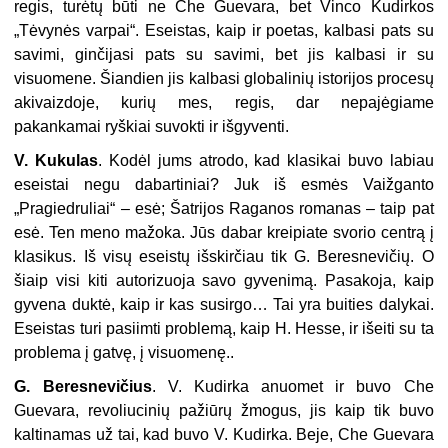
regis, turėtų būti ne Che Guevara, bet Vinco Kudirkos
„Tėvynės varpai“. Eseistas, kaip ir poetas, kalbasi pats su
savimi, ginčijasi pats su savimi, bet jis kalbasi ir su
visuomene. Šiandien jis kalbasi globalinių istorijos procesų
akivaizdoje, kurių mes, regis, dar nepajėgiame
pakankamai ryškiai suvokti ir išgyventi.
V. Kukulas
. Kodėl jums atrodo, kad klasikai buvo labiau
eseistai negu dabartiniai? Juk iš esmės Vaižganto
„Pragiedruliai“ – esė; Šatrijos Raganos romanas – taip pat
esė. Ten meno mažoka. Jūs dabar kreipiate svorio centrą į
klasikus. Iš visų eseistų išskirčiau tik G. Beresnevičių. O
šiaip visi kiti autorizuoja savo gyvenimą. Pasakoja, kaip
gyvena duktė, kaip ir kas susirgo… Tai yra buities dalykai.
Eseistas turi pasiimti problemą, kaip H. Hesse, ir išeiti su ta
problema į gatvę, į visuomenę..
G. Beresnevičius
. V. Kudirka anuomet ir buvo Che
Guevara, revoliucinių pažiūrų žmogus, jis kaip tik buvo
kaltinamas už tai, kad buvo V. Kudirka. Beje, Che Guevara