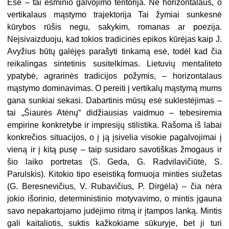
Esė – tai esminio galvojimo teritorija. Ne horizontalaus, o
vertikalaus mąstymo trajektorija Tai žymiai sunkesnė
kūrybos rūšis negu, sakykim, romanas ar poezija.
Ne
į
sivaizduoju
, kad tokios tradicinės epikos kūrėjas kaip J.
Avyžius būtų galėjęs parašyti tinkamą esė, todėl kad čia
reikalingas sintetinis susitelkimas. Lietuvių mentaliteto
ypatybė, agrarinės tradicijos požymis, – horizontalaus
mąstymo dominavimas. O pereiti į vertikalų mąstymą mums
gana sunkiai sekasi. Dabartinis mūsų esė suklestėjimas –
tai „Šiaurės Atėnų“ didžiausias vaidmuo – tebesiremia
empirine konkretybe ir impresijų stilistika. Rašoma iš labai
konkrečios situacijos, o į ją įsivelia visokie pagalvojimai į
vieną ir į kitą pusę – taip susidaro savotiškas žmogaus ir
šio laiko portretas (S. Geda, G. Radvilavičiūtė, S.
Parulskis). Kitokio tipo eseistiką formuoja minties siužetas
(G. Beresnevičius, V. Rubavičius, P. Dirgėla) – čia nėra
jokio išorinio, deterministinio motyvavimo, o mintis įgauna
savo nepakartojamo judėjimo ritmą ir įtampos lanką. Mintis
gali kaitaliotis, suktis kažkokiame sūkuryje, bet ji turi