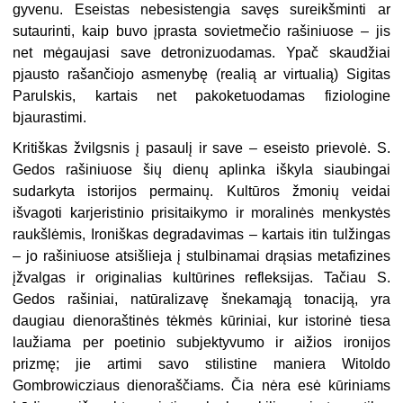
gyvenu. Eseistas nebesistengia savęs sureikšminti ar
sutaurinti, kaip buvo įprasta sovietmečio rašiniuose – jis
net mėgaujasi save detronizuodamas. Ypač skaudžiai
pjausto rašančiojo asmenybę (realią ar virtualią) Sigitas
Parulskis, kartais net pakoketuodamas fiziologine
bjaurastimi.
Kritiškas žvilgsnis į pasaulį ir save – eseisto prievolė. S.
Gedos rašiniuose šių dienų aplinka iškyla siaubingai
sudarkyta istorijos permainų. Kultūros žmonių veidai
išvagoti karjeristinio prisitaikymo ir moralinės menkystės
raukšlėmis, Ironiškas degradavimas – kartais itin tulžingas
– jo rašiniuose atsišlieja į stulbinamai drąsias metafizines
įžvalgas ir originalias kultūrines refleksijas. Tačiau S.
Gedos rašiniai, natūralizavę šnekamąją tonaciją, yra
daugiau dienoraštinės tėkmės kūriniai, kur istorinė tiesa
laužiama per poetinio subjektyvumo ir aižios ironijos
prizmę; jie artimi savo stilistine maniera Witoldo
Gombrowicziaus dienoraščiams. Čia nėra esė kūriniams