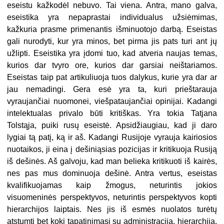
eseistu kažkodėl nebuvo. Tai viena. Antra, mano galva,
eseistika yra nepaprastai individualus užsiėmimas,
kažkuria prasme primenantis išminuotojo darbą. Eseistas
gali nurodyti, kur yra minos, bet pirma jis pats turi ant jų
užlipti. Eseistika yra įdomi tuo, kad atveria naujas temas,
kurios dar tvyro ore, kurios dar garsiai neištariamos.
Eseistas taip pat artikuliuoja tuos dalykus, kurie yra dar ar
jau nemadingi. Gera esė yra ta, kuri prieštarauja
vyraujančiai nuomonei, viešpataujančiai opinijai. Kadangi
intelektualas privalo būti kritiškas. Yra tokia Tatjana
Tolstąja, puiki rusų eseistė. Apsidžiaugiau, kad ji daro
lygiai tą patį, ką ir aš. Kadangi Rusijoje vyrauja kairiosios
nuotaikos, ji eina į dešiniąsias pozicijas ir kritikuoja Rusiją
iš dešinės. Aš galvoju, kad man belieka kritikuoti iš kairės,
nes pas mus dominuoja dešinė. Antra vertus, eseistas
kvalifikuojamas kaip žmogus, neturintis jokios
visuomeninės perspektyvos, neturintis perspektyvos kopti
hierarchijos laiptais. Nes jis iš esmės nuolatos turėtų
atstumti bet kokį tapatinimąsi su administracija, hierarchija,