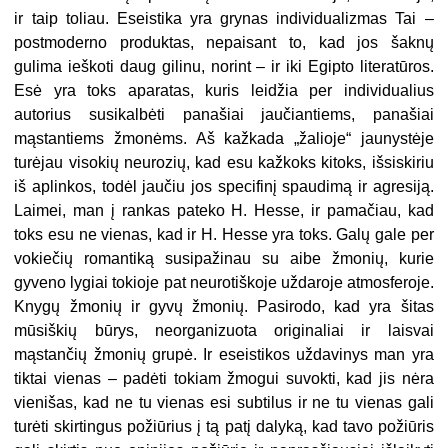
ir taip toliau. Eseistika yra grynas individualizmas Tai –
postmoderno produktas, nepaisant to, kad jos šaknų
gulima ieškoti daug gilinu, norint – ir iki Egipto literatūros.
Esė yra toks aparatas, kuris leidžia per individualius
autorius susikalbėti panašiai jaučiantiems, panašiai
mąstantiems žmonėms. Aš kažkada „žalioje“ jaunystėje
turėjau visokių neurozių, kad esu kažkoks kitoks, išsiskiriu
iš aplinkos, todėl jaučiu jos specifinį spaudimą ir agresiją.
Laimei, man į rankas pateko H. Hesse, ir pamačiau, kad
toks esu ne vienas, kad ir H. Hesse yra toks. Galų gale per
vokiečių romantiką susipažinau su aibe žmonių, kurie
gyveno lygiai tokioje pat neurotiškoje uždaroje atmosferoje.
Knygų žmonių ir gyvų žmonių. Pasirodo, kad yra šitas
mūsiškių būrys, neorganizuota originaliai ir laisvai
mąstančių žmonių grupė. Ir eseistikos uždavinys man yra
tiktai vienas – padėti tokiam žmogui suvokti, kad jis nėra
vienišas, kad ne tu vienas esi subtilus ir ne tu vienas gali
turėti skirtingus požiūrius į tą patį dalyką, kad tavo požiūris