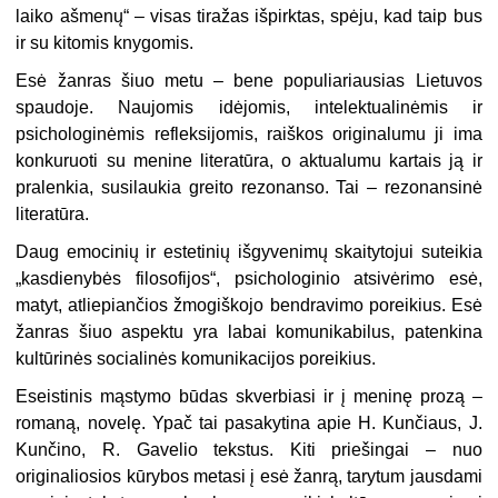
laiko ašmenų“ – visas tiražas išpirktas, spėju, kad taip bus
ir su kitomis knygomis.
Esė žanras šiuo metu – bene populiariausias Lietuvos
spaudoje. Naujomis idėjomis, intelektualinėmis ir
psichologinėmis refleksijomis, raiškos originalumu ji ima
konkuruoti su menine literatūra, o aktualumu kartais ją ir
pralenkia, susilaukia greito rezonanso. Tai – rezonansinė
literatūra.
Daug emocinių ir estetinių išgyvenimų skaitytojui suteikia
„kasdienybės filosofijos“, psichologinio atsivėrimo esė,
matyt, atliepiančios žmogiškojo bendravimo poreikius. Esė
žanras šiuo aspektu yra labai komunikabilus, patenkina
kultūrinės socialinės komunikacijos poreikius.
Eseistinis mąstymo būdas skverbiasi ir į meninę prozą –
romaną, novelę. Ypač tai pasakytina apie H. Kunčiaus, J.
Kunčino, R. Gavelio tekstus. Kiti priešingai – nuo
originaliosios kūrybos metasi į esė žanrą, tarytum jausdami