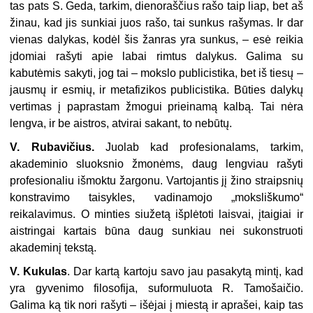
tas pats S. Geda, tarkim, dienoraščius rašo taip liap, bet aš
žinau, kad jis sunkiai juos rašo, tai sunkus rašymas. Ir dar
vienas dalykas, kodėl šis žanras yra sunkus, – esė reikia
įdomiai rašyti apie labai rimtus dalykus. Galima su
kabutėmis sakyti, jog tai – mokslo publicistika, bet iš tiesų –
jausmų ir esmių, ir metafizikos publicistika. Būties dalykų
vertimas į paprastam žmogui prieinamą kalbą. Tai nėra
lengva, ir be aistros, atvirai sakant, to nebūtų.
V. Rubavičius.
Juolab kad profesionalams, tarkim,
akademinio sluoksnio žmonėms, daug lengviau rašyti
profesionaliu išmoktu žargonu. Vartojantis jį žino straipsnių
konstravimo taisykles, vadinamojo „moksliškumo“
reikalavimus. O minties siužetą išplėtoti laisvai, įtaigiai ir
aistringai kartais būna daug sunkiau nei sukonstruoti
akademinį tekstą.
V. Kukulas
. Dar kartą kartoju savo jau pasakytą mintį, kad
yra
gyv
e
nimo
f
ilosofija
, suformuluota R. Tamošaičio.
Galima ką tik nori rašyti – išėjai į miestą ir aprašei, kaip tas