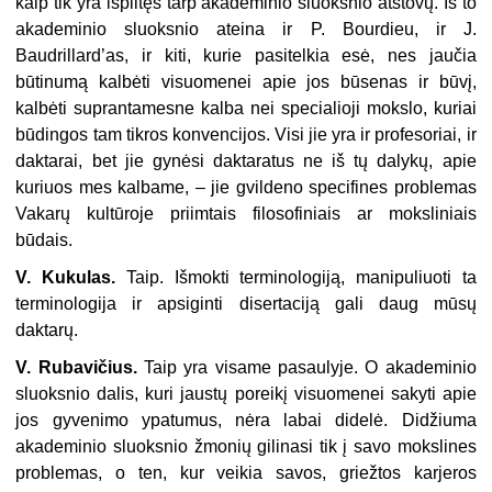
kaip tik yra išplitęs tarp akademinio sluoksnio atstovų. Iš to
akademinio sluoksnio ateina ir P. Bourdieu, ir J.
Baudrillard’as, ir kiti, kurie pasitelkia esė, nes jaučia
būtinumą kalbėti visuomenei apie jos būsenas ir būvį,
kalbėti suprantamesne kalba nei specialioji mokslo, kuriai
būdingos tam tikros konvencijos. Visi jie yra ir profesoriai, ir
daktarai, bet jie gynėsi daktaratus ne iš tų dalykų, apie
kuriuos mes kalbame, – jie gvildeno specifines problemas
Vakarų kultūroje priimtais filosofiniais ar moksliniais
būdais.
V. Kukulas.
Taip. Išmokti terminologiją, manipuliuoti ta
terminologija ir apsiginti disertaciją gali daug mūsų
daktarų.
V. Rubavičius.
Taip yra visame pasaulyje. O akademinio
sluoksnio dalis, kuri jaustų poreikį visuomenei sakyti apie
jos gyvenimo ypatumus, nėra labai didelė. Didžiuma
akademinio sluoksnio žmonių gilinasi tik į savo mokslines
problemas, o ten, kur veikia savos, griežtos karjeros