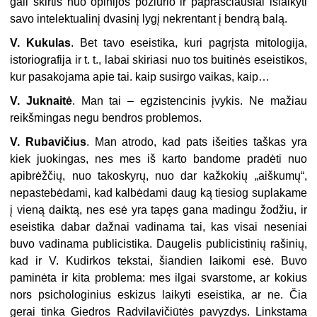
gali skirtis nuo opinijos požiūrio ir paprasčiausiai išlaikyti
savo intelektualinį dvasinį lygį nekrentant į bendrą balą.
V. Kukulas
. Bet tavo eseistika, kuri pagrįsta mitologija,
istoriografija ir t. t., labai skiriasi nuo tos buitinės eseistikos,
kur pasakojama apie tai. kaip susirgo vaikas, kaip…
V.
Juknaitė
. Man tai – egzistencinis įvykis. Ne mažiau
reikšmingas negu bendros problemos.
V. Rubavičius
. Man atrodo, kad pats išeities taškas yra
kiek juokingas, nes mes iš karto bandome pradėti nuo
apibrėžčių, nuo takoskyrų, nuo dar kažkokių „aiškumų“,
nepastebėdami, kad kalbėdami daug ką tiesiog suplakame
į vieną daiktą, nes esė yra tapęs gana madingu žodžiu, ir
eseistika dabar dažnai vadinama tai, kas visai neseniai
buvo vadinama publicistika. Daugelis publicistinių rašinių,
kad ir V. Kudirkos tekstai, šiandien laikomi esė. Buvo
paminėta ir kita problema: mes ilgai svarstome, ar kokius
nors psichologinius eskizus laikyti eseistika, ar ne. Čia
gerai tinka Giedros Radvilavičiūtės pavyzdys. Linkstama