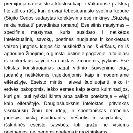
premijuojama eseistika klostosi kaip ir Vakaruose į atskirą
literatūros rūšį, kuri droviai tebesidangsto svetima kepure
(Sigito Gedos sudarytas kolektyvinis esė rinkinys „Siužetą
reikia nušauti“ pavadintas romanu). Eseistinis mąstymas –
specifinis mąstymas, kuris susidaro į netikėtos
intelektualinių sąvokų, poetinės nuojautos ir konkretaus
vaizdo jungties. Idėjos čia nusileidžia ne iš viršaus, ne iš
apriorinio žinojimo, o gimsta juslinėje pagavoje, rutuliojasi
iš konkretaus sąlyčio su daiktais, žmonėmis, įvykiais. Esė
tekstas konstruojamas pagal vidinio išgyvenimo eigą,
judančią netikėtomis trajektorijomis kaip ir moderniame
eilėraštyje. Eseisto mintis, laisvai šuoliuojanti laiko ir
erdvės pakopomis, ieško esmės kaip teksto kulminacijos,
kuri gali būti ryškiai įkirsta arba palikta potekstėje – vėlgi
kaip eilėraštyje. Daugiasluoksnis intelektas, pritvinkęs
visokiausių žinių bei idėjų, ir spontaniškas emocinis
judesys, viską išjudinantis, nešantis ir sulydantis, –
išskirtinės eseisto savybės, toli gražu ne visiems
prieinamos, net geriems poetams ir prozininkams.