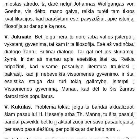
miestas atrodo, tą darė netgi Johannas Wolfgangas von
Goethe, vis dėlto, mano galva, reikia turėti tam tikros
kvalifikacijos, kad parašytum esė, pavyzdžiui, apie istoriją,
filosofiją ar dar apie ką nors.
V. Juknaitė
. Bet jeigu nėra to noro arba valios įsiterpti į
vykstantį gyvenimą, tai kam ir ta filosofija. Esė aš vadinčiau
dialogo žanru. Būtinai dialogo. Tai gal net jos skiriamoji
žymė. Ir dar aš manau apie eseistiką štai ką. Reikia
pripažinti, kad visame pasaulyje literatūra traukiasi į
pakraštį, kad ji nebeveikia visuomenės gyvenimo, ir štai
eseistika staiga dar turi tokią galimybę. įsiterpti į
Visuonienės gyvenimą. Manau, kad dėl to šis žanras
darosi toks populiarus.
V. Kukulas.
Problema tokia: jeigu tu bandai aktualizuoti
šiam pasauliui H. Hesse’ę arba Th. Manną, tu šitą pasaulį
bandai paveikti, bet tu jį aktualizuoji per savo pasaulėjautą,
per savo pasaulėžiūrą, per politiką ar dar kaip nors…