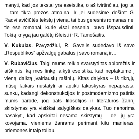
manyti, kad jos tekstai yra eseistika, o aš tvirtinčiau, jog tai
– tam tikra prozos atmaina. Ir jei sudėsime dešimt G.
Radvilavičiūtės tekstų į vieną, tai bus geresnis romanas nei
tie esė romanai, kurie visai neseniai buvo išspausdinti.
Tokią knygą jau galėtų išleisti ir R. Tamošaitis.
V. Kukulas.
Pavyzdžiui, R. Gavelis sudėdavo iš savo
„Respublikos“ apžvalgų gabalus į savo romaną ir…
V. Rubavičius
. Taigi mums reikia svarstyti tas apibrėžtis ir
aiškintis, ką mes linkę laikyti eseistika, kad neplaktume į
vieną daiktą įvairiausių rašinių. Kitas dalykas – iš tikrųjų
mūsų laikais nustatyti ar aptikti takoskyras nepaprastai
sunku, kadangi dekonstrukcijos ir postmodernizmo patirtis
mums parodė, jog pats filosofijos ir literatūros žanrų
skirstymas yra visiškai sąlygiškas dalykas. Tuo nenorima
pasakyti, kad apskritai nesama skirstymų – dėl jų yra
kovojama, vieniems žanrams perimant kitų manieras,
priemones ir taip toliau.