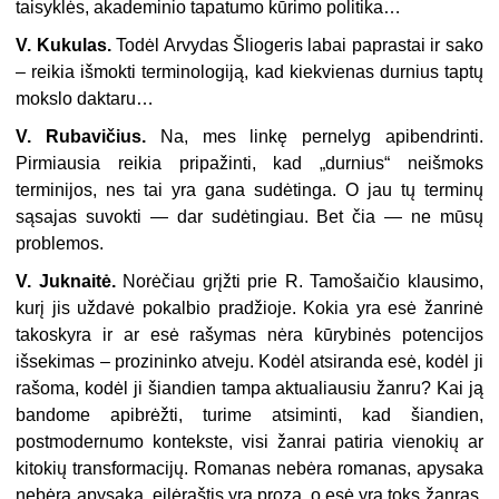
taisyklės, akademinio tapatumo kūrimo politika…
V. Kukulas.
Todėl Arvydas Šliogeris labai paprastai ir sako
– reikia išmokti terminologiją, kad kiekvienas durnius taptų
mokslo daktaru…
V. Rubavičius.
Na, mes linkę pernelyg apibendrinti.
Pirmiausia reikia pripažinti, kad „durnius“ neišmoks
terminijos, nes tai yra gana sudėtinga. O jau tų terminų
sąsajas suvokti — dar sudėtingiau. Bet čia — ne mūsų
problemos.
V. Juknaitė.
Norėčiau grįžti prie R. Tamošaičio klausimo,
kurį jis uždavė pokalbio pradžioje. Kokia yra esė žanrinė
takoskyra ir ar esė rašymas nėra kūrybinės potencijos
išsekimas – prozininko atveju. Kodėl atsiranda esė, kodėl ji
rašoma, kodėl ji šiandien tampa aktualiausiu žanru? Kai ją
bandome apibrėžti, turime atsiminti, kad šiandien,
postmodernumo kontekste, visi žanrai patiria vienokių ar
kitokių transformacijų. Romanas nebėra romanas, apysaka
nebėra apysaka, eilėraštis yra proza, o esė yra toks žanras,