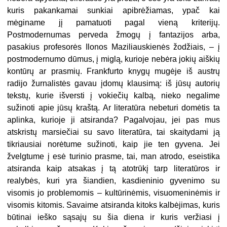
kuris pakankamai sunkiai apibrėžiamas, ypač kai
mėginame jį pamatuoti pagal vieną kriterijų.
Postmodernumas perveda žmogų į fantazijos arba,
pasakius profesorės Ilonos Maziliauskienės žodžiais, – į
postmodernumo dūmus, į miglą, kurioje nebėra jokių aiškių
kontūrų ar prasmių. Frankfurto knygų mugėje iš austrų
radijo žurnalistės gavau įdomų klausimą: iš jūsų autorių
tekstų, kurie išversti į vokiečių kalbą, nieko negalime
sužinoti apie jūsų kraštą. Ar literatūra nebeturi domėtis ta
aplinka, kurioje ji atsiranda? Pagalvojau, jei pas mus
atskristų marsiečiai su savo literatūra, tai skaitydami ją
tikriausiai norėtume sužinoti, kaip jie ten gyvena. Jei
žvelgtume į esė turinio prasme, tai, man atrodo, eseistika
atsiranda kaip atsakas į tą atotrūkį tarp literatūros ir
realybės, kuri yra šiandien, kasdieninio gyvenimo su
visomis jo problemomis – kultūrinėmis, visuomeninėmis ir
visomis kitomis. Savaime atsiranda kitoks kalbėjimas, kuris
būtinai ieško sąsajų su šia diena ir kuris veržiasi į