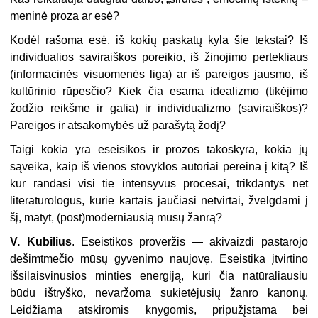
meninė proza ar esė?
Kodėl rašoma esė, iš kokių paskatų kyla šie tekstai? Iš
individualios saviraiškos poreikio, iš žinojimo pertekliaus
(informacinės visuomenės liga) ar iš pareigos jausmo, iš
kultūrinio rūpesčio? Kiek čia esama idealizmo (tikėjimo
žodžio reikšme ir galia) ir individualizmo (saviraiškos)?
Pareigos ir atsakomybės už parašytą žodį?
Taigi kokia yra eseisikos ir prozos takoskyra, kokia jų
sąveika, kaip iš vienos stovyklos autoriai pereina į kitą? Iš
kur randasi visi tie intensyvūs procesai, trikdantys net
literatūrologus, kurie kartais jaučiasi netvirtai, žvelgdami į
šį, matyt, (post)moderniausią mūsų žanrą?
V. Kubilius
. Eseistikos proveržis — akivaizdi pastarojo
dešimtmečio mūsų gyvenimo naujovę. Eseistika įtvirtino
išsilaisvinusios minties energiją, kuri čia natūraliausiu
būdu ištryško, nevaržoma sukietėjusių žanro kanonų.
Leidžiama atskiromis knygomis, pripužįstama bei