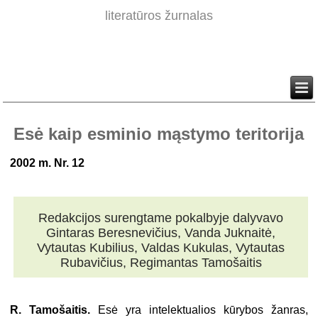
literatūros žurnalas
Esė kaip esminio mąstymo teritorija
2002 m. Nr. 12
Redakcijos surengtame pokalbyje dalyvavo
Gintaras B
eresnevi
čius
, Vanda Juknaitė,
Vytautas Kubilius, Valdas Kukulas, Vytautas
Rubavičius, Regimantas Tamošaitis
R. Tamošaitis.
Esė yra intelektualios kūrybos žanras,