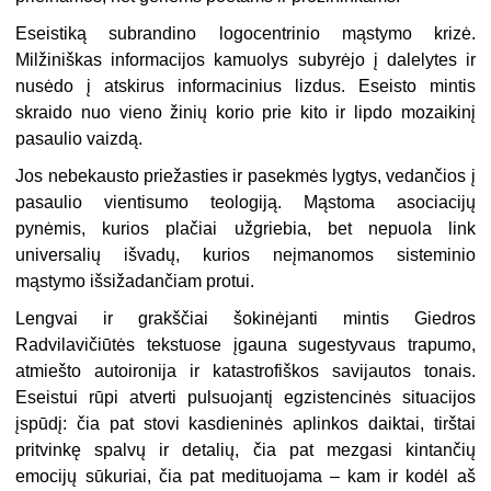
Eseistiką subrandino logocentrinio mąstymo krizė.
Milžiniškas informacijos kamuolys subyrėjo į dalelytes ir
nusėdo į atskirus informacinius lizdus. Eseisto mintis
skraido nuo vieno žinių korio prie kito ir lipdo mozaikinį
pasaulio vaizdą.
Jos nebekausto priežasties ir pasekmės lygtys, vedančios į
pasaulio vientisumo teologiją. Mąstoma asociacijų
pynėmis, kurios plačiai užgriebia, bet nepuola link
universalių išvadų, kurios neįmanomos sisteminio
mąstymo išsižadančiam protui.
Lengvai ir grakščiai šokinėjanti mintis Giedros
Radvilavičiūtės tekstuose įgauna sugestyvaus trapumo,
atmiešto autoironija ir katastrofiškos savijautos tonais.
Eseistui rūpi atverti pulsuojantį egzistencinės situacijos
įspūdį: čia pat stovi kasdieninės aplinkos daiktai, tirštai
pritvinkę spalvų ir detalių, čia pat mezgasi kintančių
emocijų sūkuriai, čia pat medituojama – kam ir kodėl aš