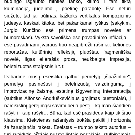
būdingo išgaubto minties lanko, kilimo į tam tikrą
kulminaciją, judėjimo į poetinę parabolę. Esė neturi
siužeto, tad jai būtinas, kažkoks vertikalus kompozicinis
judesys, kaskart kitoks, bet pakankamai ryškus (sakykim,
Jurgio Kunčino esė primena trumpas noveles ar
humoreskas). Vyksta savotiška esė pavadinimo infliacija –
esė pavadinami įvairaus tipo neapibrėžti rašiniai: kelionės
reportažas, kultūrinių refleksijų pluoštas, fragmentiška
novelė, ilgas eilėraštis proza, neužbaigta impresija,
beletrizuotas straipsnis ir t. t.
Dabartinė mūsų eseistika galbūt pernelyg „išpažintinė“,
pernelyg pasinešusi į beletrizuotą vaizdingumą, į
improvizacinę žaismę, estetinę išgyvenimų interpretaciją
(subtilus Alfonso Andriuškevičiaus grojimas pustoniais), į
narcisistinį gėrėjimąsi savimi bei rūpestį – ką man šiandien
rašyti ir kaip rašyti… Būna, kad esė prasideda kaip tik šiuo
klausimu. Kiekvienas rašantysis trokšta pakilti į horizontą
žaižaruojančia raketa. Eseistas – trumpo teksto autorius –
turi svaidytis aštriais nusmailintais posakiais, stulbinamais