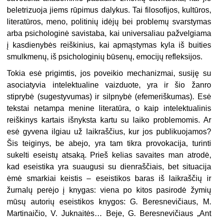
beletrizuoja jiems rūpimus dalykus. Tai filosofijos, kultūros,
literatūros, meno, politinių idėjų bei problemų svarstymas
arba psichologinė savistaba, kai universaliau pažvelgiama
į kasdienybės reiškinius, kai apmąstymas kyla iš buities
smulkmenų, iš psichologinių būsenų, emocijų refleksijos.
Tokia esė prigimtis, jos poveikio mechanizmai, susiję su
asociatyvia intelektualine vaizduote, yra ir šio žanro
stiprybė (sugestyvumas) ir silpnybė (efemeriškumas). Esė
tekstai netampa menine literatūra, o kaip intelektualinis
reiškinys kartais išnyksta kartu su laiko problemomis. Ar
esė gyvena ilgiau už laikraščius, kur jos publikuojamos?
Šis teiginys, be abejo, yra tam tikra provokacija, turinti
sukelti eseistų atsaką. Prieš kelias savaites man atrodė,
kad eseistika yra suaugusi su dienraščiais, bet situacija
ėmė smarkiai keistis – eseistikos baras iš laikraščių ir
žurnalų perėjo į knygas: viena po kitos pasirodė žymių
mūsų autorių eseistikos knygos: G. Beresnevičiaus, M.
Martinaičio, V. Juknaitės… Beje, G. Beresnevičiaus „Ant