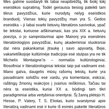
Mes galime susidaryti tik labai neapibrėžtą, tik šiokį tokį
eseistikos supratimą. Todėl geriausia tiesiog pateikti tam
tikrus pavyzdžius, kurie nurodytų nelyg eseistikos
branduolį. Vienas tokių pavyzdžių man yra S. Gedos
eseistika – ji labai svarbi lietuvių literatūros savivokai, ypač
tie tekstai, kuriuose aiškinamasi, kas yra XIX a. lietuvių
poezija, o jo samprotavimai apie Maironį yra eseistinės
literatūrologijos pavyzdžiai, kurių akademiniai sluoksniai
dar nėra pakankamai įtraukę į savo apyvartą. Beje,
vakarietiškojoje kultūrinėje tradicijoje esė stulpas yra ne tik
Michelis Montaigne’is – normalūs kultūrologiniai,
filosofiniai ir literatūrologiniai tekstai taip pat vadinami esė.
Mano galva, daugelis mūsų rašomų tekstų, kurie yra
pavadinami solidžiu esė vardu, yra komentarai, eskizai,
raštingų žmonių reakcijos į įvairius reiškinius. Tačiau tai
nėra ta eseistika, kuriai XX a. būdingi tam tikri
paradigminiai arba vertybiniai orientyrai. Šį žanrą plėtojo H.
Hesse, P. Valery, T. S. Eliotas, kurio svarstymai apie
literatūrą vadinami esė ir kurie iš esmės pakeitė literatūros