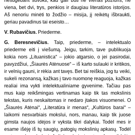
nesugebant suvokti, kad gali būti ne vienas požiūris, ne
viena, bet dvi, trys, penkios ir daugiau literatūros istorijos.
Aš nenoriu minėti to žodžio – misija, jį reikėtų išbraukti,
geriau pavadinus tai eseisto…
V. Rubavičius.
Priederme.
G. Beresnevičius.
Taip, priederme, – intelektualo
priederme eiti į viešumą. Jeigu, tarkim, tave publikuoja
kokia nors „Lituanistica“ – jokio atgarsio, o jei pasirodai,
pavyzdžiui, „Šiaurės Atėnuose“ – iš karto sulauki ir kritikos,
ir velnių gauni, ir rėkia ant tavęs. Bet tai reiškia, jog tu veiki,
sukeli rezonansą, kažkas į tavo nuomonę reaguoja, kažkas
realiai ima vykti intelektualiniame gyvenime. Tačiau pas
mus kaip reikšmingas vertinamas kaip tik tas mokslinis
tekstas, kuris neskaitomas ir nedaro įtakos visuomenei. O
„Šiaurės Atėnai“, „Literatūra ir menas“, „Kultūros barai“ –
laikomi nesvarbiais mokslui, nors, manau, kaip tik juose
gimsta naujos idėjos ir vyksta tikri dalykai. Todėl mes ir
esame išėję iš tų saugių, patogių mokslinių apkasų. Todėl