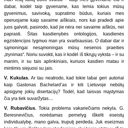
dabar, kodėl taip gyvename, kas lemia tokius mūsų
gyvenimus, savivoką, supratimo būdus, kuriais mes
operuojame kaip savaime aiškiais, nors kai pradedi apie
juos galvoti, pasirodo, kad jie nėra nei savaime aiškūs, nei
paprasti. Šitas kasdienybės ontologijos, kasdienės
egzistencijos lygmuo man yra svarbiausias. O dabar dar ir
sąmoningai nesąmoningas mūsų nesenos praeities
„trynimas“. Noriu suvokti, kas ir kodėl iš tikrųjų vyksta – ir su
manim, ir su tais aplinkiniais, kuriuos kasdien matau ir
mintimis siejuosi su jais.
V. Kukulas.
Ar tau neatrodo, kad tokie labai geri autoriai
kaip Gastonas Bachelard’as ir kiti Lietuvoje nebūtų
apsigynę jokių disertacijų? Todėl, kad laisvas mąstymas
čia yra tiek suvaržytas…
V. Rubavičius.
Tokia problema vakariečiams nekyla. G.
Beresnevičius, norėdamas pernelyg iškelti eseistų
individualybę, mano galva, truputį perdeda. Juk eseizmas