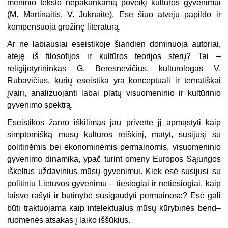
meninio teksto nepakankamą poveikį kultūros gyvenimui
(M. Martinaitis. V. Juknaitė). Esė šiuo atveju papildo ir
kompensuoja grožinę literatūrą.
Ar ne labiausiai eseistikoje šiandien dominuoja autoriai,
atėję iš filosofijos ir kultūros teorijos sferų? Tai –
religijotyrininkas G. Beresnevičius, kultūrologas V.
Rubavičius, kurių eseistika yra konceptuali ir tematiškai
įvairi, analizuojanti labai platų visuomeninio ir kultūrinio
gyvenimo spektrą.
Eseistikos žanro iškilimas jau privertė jį apmąstyti kaip
simptomišką mūsų kultūros reiškinį, matyt, susijusį su
politinėmis bei ekonominėmis permainomis, visuomeninio
gyvenimo dinamika, ypač turint omeny Europos Sąjungos
iškeltus uždavinius mūsų gyvenimui. Kiek esė susijusi su
politiniu Lietuvos gyvenimu – tiesiogiai ir netiesiogiai, kaip
laisvė rašyti ir būtinybė susigaudyti permainose? Esė gali
būti traktuojama kaip intelektualus mūsų kūrybinės bend–
ruomenės atsakas į laiko iššūkius.