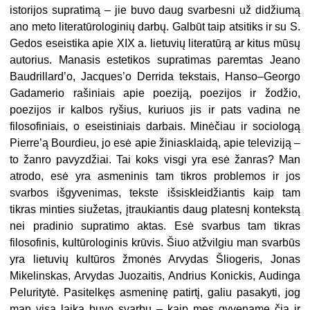
istorijos supratimą – jie buvo daug svarbesni už didžiumą
ano meto literatūrologinių darbų. Galbūt taip atsitiks ir su S.
Gedos eseistika apie XIX a. lietuvių literatūrą ar kitus mūsų
autorius. Manasis estetikos supratimas paremtas Jeano
Baudrillard’o, Jacques’o Derrida tekstais, Hanso–Georgo
Gadamerio rašiniais apie poeziją, poezijos ir žodžio,
poezijos ir kalbos ryšius, kuriuos jis ir pats vadina ne
filosofiniais, o eseistiniais darbais. Minėčiau ir sociologą
Pierre’ą Bourdieu, jo esė apie žiniasklaidą, apie televiziją –
to žanro pavyzdžiai. Tai koks visgi yra esė žanras? Man
atrodo, esė yra asmeninis tam tikros problemos ir jos
svarbos išgyvenimas, tekste išsiskleidžiantis kaip tam
tikras minties siužetas, įtraukiantis daug platesnį kontekstą
nei pradinio supratimo aktas. Esė svarbus tam tikras
filosofinis, kultūrologinis krūvis. Šiuo atžvilgiu man svarbūs
yra lietuvių kultūros žmonės Arvydas Šliogeris, Jonas
Mikelinskas, Arvydas Juozaitis, Andrius Konickis, Audinga
Peluritytė. Pasitelkęs asmeninę patirtį, galiu pasakyti, jog
man visą laiką buvo svarbu – kaip mes gyvename čia ir