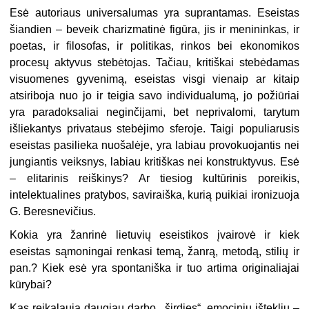
Esė autoriaus universalumas yra suprantamas. Eseistas
šiandien – beveik charizmatinė figūra, jis ir menininkas, ir
poetas, ir filosofas, ir politikas, rinkos bei ekonomikos
procesų aktyvus stebėtojas. Tačiau, kritiškai stebėdamas
visuomenes gyvenimą, eseistas visgi vienaip ar kitaip
atsiriboja nuo jo ir teigia savo individualumą, jo požiūriai
yra paradoksaliai neginčijami, bet neprivalomi, tarytum
išliekantys privataus stebėjimo sferoje. Taigi populiarusis
eseistas pasilieka nuošalėje, yra labiau provokuojantis nei
jungiantis veiksnys, labiau kritiškas nei konstruktyvus. Esė
– elitarinis reiškinys? Ar tiesiog kultūrinis poreikis,
intelektualines pratybos, saviraiška, kurią puikiai ironizuoja
G. Beresnevičius.
Kokia yra žanrinė lietuvių eseistikos įvairovė ir kiek
eseistas sąmoningai renkasi temą, žanrą, metodą, stilių ir
pan.? Kiek esė yra spontaniška ir tuo artima originaliajai
kūrybai?
Kas reikalauja daugiau darbo, „širdies“, emocinių išteklių –