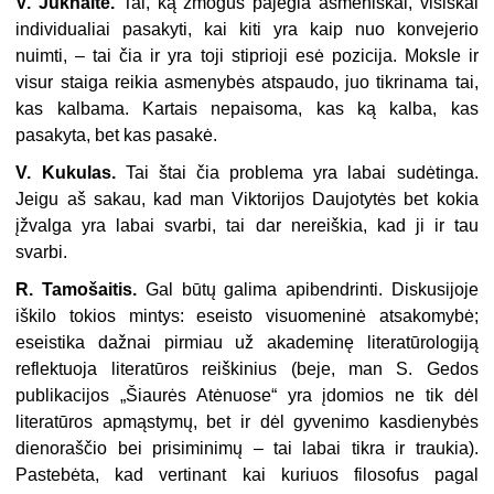
V. Juknaitė.
Tai, ką žmogus pajėgia asmeniškai, visiškai
individualiai pasakyti, kai kiti yra kaip nuo konvejerio
nuimti, – tai čia ir yra toji stiprioji esė pozicija. Moksle ir
visur staiga reikia asmenybės atspaudo, juo tikrinama tai,
kas kalbama. Kartais nepaisoma, kas ką kalba, kas
pasakyta, bet kas pasakė.
V. Kukulas.
Tai štai čia problema yra labai sudėtinga.
Jeigu aš sakau, kad man Viktorijos Daujotytės bet kokia
įžvalga yra labai svarbi, tai dar nereiškia, kad ji ir tau
svarbi.
R. Tamošaitis.
Gal būtų galima apibendrinti. Diskusijoje
iškilo tokios mintys: eseisto visuomeninė atsakomybė;
eseistika dažnai pirmiau už akademinę literatūrologiją
reflektuoja literatūros reiškinius (beje, man S. Gedos
publikacijos „Šiaurės Atėnuose“ yra įdomios ne tik dėl
literatūros apmąstymų, bet ir dėl gyvenimo kasdienybės
dienoraščio bei prisiminimų – tai labai tikra ir traukia).
Pastebėta, kad vertinant kai kuriuos filosofus pagal