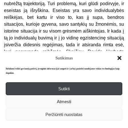
nubrėžtą trajektoriją. Turi problemą, kuri glūdi podirvyje, ir
eseistas ją išryškina. Eseistas yra savo individualybės
reiškėjas, bet kartu ir viso to, kas jį supa, bendros
situacijos, kurioje gyvena, savo santykių su žmonėmis, su
istorine situacija ir su visom grėsmėm aiškintojas. Ir kada į
tą jo individualų buvimą ir į jo vidinę egzistencinę situaciją
įsiveržia didesnis regėjimas, tada ir atsiranda rimta esė,
kuri nepraranda reikšmės. Skaičiau Davido Herberto
Sutikimas
Lawrence’o esė – tai ginčas su savo visuomene, su jos
institucijomis, aistringas savęs gynimas. Menininko esė yra
Siekdami teikti geriausią patirtį, įrenginio informacijai saugoti ir (arba) pasiekti naudojame tokias technologijas kaip
jo credo, jo apkasai, kuriuose jisai stovi ir ginasi. Tai jo
slapukus.
esaties kvintesencija. Geroje esė susilydo fundamentalus
tam tikros gyvenimo srities pažinimas, autentiškas
Sutikti
problemos išgyvenimas ir sintezuojančios minties
stulbinantis polėkis. Net žymiems filosofams, menininkams,
Atmesti
žurnalistams tokių nepamirštamų kūrinių tepavyksta
parašyti per visą savo gyvenimą vos po keletą.
Peržiūrėti nuostatas
V. Rubavičius.
Iš esmės ne faktas nulemia tai, kad