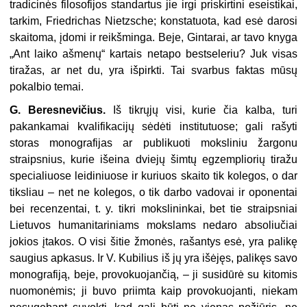
tradicinės filosofijos standartus jie irgi priskirtini eseistikai,
tarkim, Friedrichas Nietzsche; konstatuota, kad esė darosi
skaitoma, įdomi ir reikšminga. Beje, Gintarai, ar tavo knyga
„Ant laiko ašmenų“ kartais netapo bestseleriu? Juk visas
tiražas, ar net du, yra išpirkti. Tai svarbus faktas mūsų
pokalbio temai.
G. Beresnevičius.
Iš tikrųjų visi, kurie čia kalba, turi
pakankamai kvalifikacijų sėdėti institutuose; gali rašyti
storas monografijas ar publikuoti moksliniu žargonu
straipsnius, kurie išeina dviejų šimtų egzempliorių tiražu
specialiuose leidiniuose ir kuriuos skaito tik kolegos, o dar
tiksliau – net ne kolegos, o tik darbo vadovai ir oponentai
bei recenzentai, t. y. tikri mokslininkai, bet tie straipsniai
Lietuvos humanitariniams mokslams nedaro absoliučiai
jokios įtakos. O visi šitie žmonės, rašantys esė, yra palikę
saugius apkasus. Ir V. Kubilius iš jų yra išėjęs, palikęs savo
monografiją, beje, provokuojančią, – ji susidūrė su kitomis
nuomonėmis; ji buvo priimta kaip provokuojanti, niekam