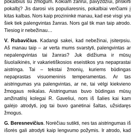
pokalbius su žmogum. Kokiam žanrui, pavyzdžiui, priskirti
pokalbį? Jis darosi vis populiaresnis, pokalbiai verčiami į
kitas kalbas. Nors kaip prozininkė manau, kad esė visgi yra
šiek tiek palengvintas žanras. Nors gal tik man taip atrodo.
Tiesiog ir nebežinau…
V. Rubavičius
. Kadangi sakei, kad nebežinai, įsiterpsiu.
Aš manau taip – ar verta mums svarstyti, palengvintas ar
nepalengvintas tai žanras? Juk didžiuma ir mūsų
šiuolaikinės, ir vakarietiškosios eseistikos yra nepaprastai
aistringa. Tai – tekstai žmonių, kuriems būdingas
nepaprastas visuomeninis temperamentas. Ar tas
aistringumas yra palengvintas, ar ne, tai vėlgi kiekvieno
žmogaus reikalas. Aistringumas buvo būdingas mūsų
amžinatilsį kolegai R. Gaveliui, nors iš šalies kai kam
galėjo atrodyti, jog tai buvo ganėtinai šaltas, užsidaręs
žmogus.
G. Beresnevičius
. Norėčiau sutikti, nes tas aistringumas iš
išorės gali atrodyti kaip lengvumo požymis. Ir atrodo, kad