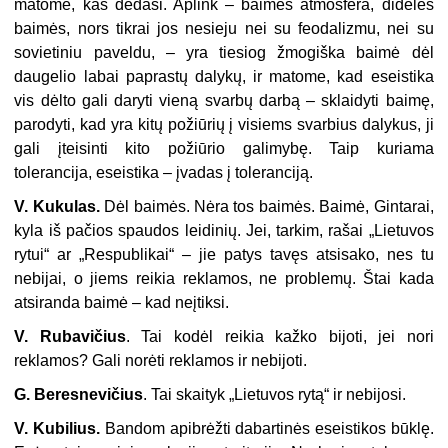
matome, kas dedasi. Aplink – baimės atmosfera, didelės
baimės, nors tikrai jos nesieju nei su feodalizmu, nei su
sovietiniu paveldu, – yra tiesiog žmogiška baimė dėl
daugelio labai paprastų dalykų, ir matome, kad eseistika
vis dėlto gali daryti vieną svarbų darbą – sklaidyti baimę,
parodyti, kad yra kitų požiūrių į visiems svarbius dalykus, ji
gali įteisinti kito požiūrio galimybę. Taip kuriama
tolerancija, eseistika – įvadas į toleranciją.
V. Kukulas.
Dėl baimės. Nėra tos baimės. Baimė, Gintarai,
kyla iš pačios spaudos leidinių. Jei, tarkim, rašai „Lietuvos
rytui“ ar „Respublikai“ – jie
pat
y
s
tavęs atsisako, nes tu
nebijai, o jiems reikia reklamos, ne problemų. Štai kada
atsiranda baimė – kad neįtiksi.
V. Rubavičius
. Tai kodėl reikia kažko bijoti, jei nori
reklamos? Gali norėti reklamos ir nebijoti.
G. Beresnevičius
. Tai skaityk „Lietuvos rytą“ ir nebijosi.
V. Kubilius.
Bandom apibrėžti dabartinės eseistikos būklę.