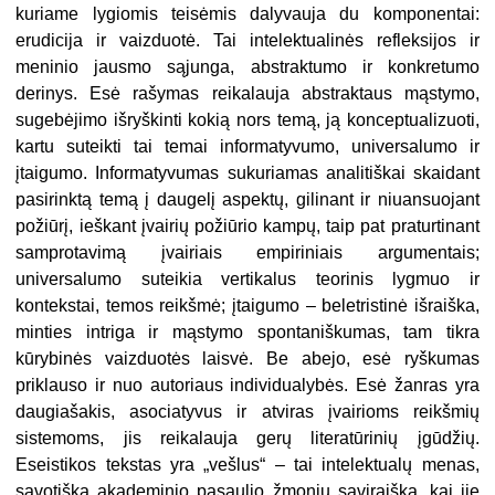
kuriame lygiomis teisėmis dalyvauja du komponentai:
erudicija ir vaizduotė. Tai intelektualinės refleksijos ir
meninio jausmo sąjunga, abstraktumo ir konkretumo
derinys. Esė rašymas reikalauja abstraktaus mąstymo,
sugebėjimo išryškinti kokią nors temą, ją konceptualizuoti,
kartu suteikti tai temai informatyvumo, universalumo ir
įtaigumo. Informatyvumas sukuriamas analitiškai skaidant
pasirinktą temą į daugelį aspektų, gilinant ir niuansuojant
požiūrį, ieškant įvairių požiūrio kampų, taip pat praturtinant
samprotavimą įvairiais empiriniais argumentais;
universalumo suteikia vertikalus teorinis lygmuo ir
kontekstai, temos reikšmė; įtaigumo – beletristinė išraiška,
minties intriga ir mąstymo spontaniškumas, tam tikra
kūrybinės vaizduotės laisvė. Be abejo, esė ryškumas
priklauso ir nuo autoriaus individualybės. Esė žanras yra
daugiašakis, asociatyvus ir atviras įvairioms reikšmių
sistemoms, jis reikalauja gerų literatūrinių įgūdžių.
Eseistikos tekstas yra „vešlus“ – tai intelektualų menas,
savotiška akademinio pasaulio žmonių saviraiška, kai jie