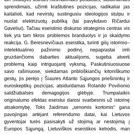
sprendimais, užimti kraštutines pozicijas, radikaliai jas
kaitalioti, kad nevirstų sustingusiu ideologijos stulpu ir
nuolat elektrizuotų publiką (tai pavykdavo Ričardui
Gaveliui). Tačiau eseistinio diskurso strateginis centras vis
tiek yra tam tikros problemos branduolys ir jo skaidymo
reakcija. G. Beresnevičiaus eseistika, turinti gilų istorinio–
intelektualinio pažinimo podirvį, nepaprastai imli
gruzdančioms dabarties aktualijoms, sugeba atverti
problemą kaip intriguojantį vyksmą. Paskutiniuosiuose
savo rašiniuose, siekdamas pribloškiančių kitoniškumo
gestų, jis perėjo į Šiaurės Atlanto Sąjungos priešininkų ir
euroskeptikų pozicijas, atsidurdamas Rolando Povilionio
saldžiabalsės demagogijos glėbyje. Trumpalaikis
originalumo efektas eseistui darosi svarbesnis už istorinę
atsakomybę. Toks žaidimas „senomis kortomis“ gana
pavojingas artėjant referendumo datai, kai Lietuvos
gyventojai turės pasisakyti už stojimą ar nestojimą į
Europos Sąjungą. Lietuviškos eseistikos kelrodis, man