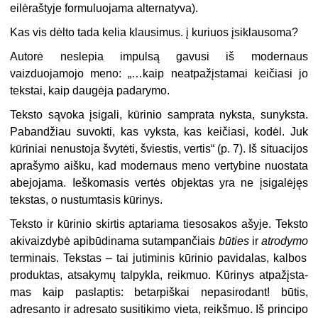
eilėraštyje formuluo­jama alternatyva).
Kas vis dėlto tada kelia klausi­mus. į kuriuos įsiklausoma?
Autorė neslepia impulsą gavusi iš modernaus
vaizduojamojo meno: „…kaip neatpažįstamai keičiasi jo
tekstai, kaip daugėja padarymo.
Teksto sąvoka įsigali, kūrinio sam­prata nyksta, sunyksta.
Pabandžiau suvokti, kas vyksta, kas keičiasi, kodėl. Juk
kūriniai nenustoja švytė­ti, šviestis, vertis“ (p. 7). Iš situaci­jos
aprašymo aišku, kad modernaus meno vertybine nuostata
abejojama. Ieškomasis vertės objektas yra ne įsigalėjęs
tekstas, o nustumtasis kū­rinys.
Teksto ir kūrinio skirtis aptaria­ma tiesosakos ašyje. Teksto
akivaizdybė apibūdinama sutampančiais
būties
ir
atrodymo
terminais. Teks­tas – tai jutiminis kūrinio pavida­las, kalbos
produktas, atsakymų tal­pykla, reikmuo. Kūrinys atpažįsta­
mas kaip paslaptis: betarpiškai ne­pasirodant! būtis,
adresanto ir adresato susitikimo vieta, reikšmuo. Iš principo