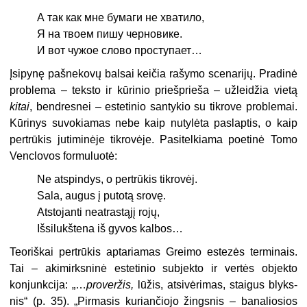
A
так как мне бумаги не хватило,
Я на твоем пишу черновике.
И вот чужое слово проступает…
Įsipynę pašnekovų balsai keičia rašymo scenarijų. Pradinė
proble
ma – teksto ir kūrinio priešprieša – užleidžia vietą
kitai
, bendresnei – estetinio santykio su tikrove proble­mai.
Kūrinys suvokiamas nebe kaip nutylėta paslaptis, o kaip
pertrūkis jutiminėje tikrovėje. Pasitelkiama poetinė Tomo
Venclovos formuluotė:
Ne atspindys, o pertrūkis tikrovėj.
Sala, augus į putotą srovę.
Atstojanti neatrastąjį rojų,
Išsilukštena iš gyvos kalbos…
Teoriškai pertrūkis aptariamas Greimo estezės terminais.
Tai – aki­mirksninė estetinio subjekto ir ver­tės objekto
konjunkcija: „…
prover­žis,
lūžis, atsivėrimas, staigus blyks­
nis“ (p. 35). „Pirmasis kuriančiojo žingsnis – banaliosios