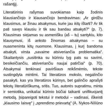
rašantįjį.
Literatūrinis rašymas suvokiamas kaip žodinis
klausiančiojo ir klau­sančiojo bendravimas: „Ar girdžiu
klausimus, ar žinau atsakymus, ku­rie jau
kitų
ištarti? Ar tik
pati sa­vęs klausiu ir tik sau bandau atsa­kyti?“ (p. 7).
Klausimas siejamas su asmenišku (aš – tu) santykiu, kito
klausymusi, iš anksto žinomas atsa­kymas – su
nuasmeninta kitų nuo
mone. Klausimas, į kurį bandoma
atsakyti, virsta „savaime atsiverian­čia problematika“.
Skaitantysis „su­sitinka su kūriniu lyg pats su savi­mi,
besikeičiančiu, atsiveriančiu naujai patirčiai“ (p. 70).
Atsakymai tenkinasi paviršiaus reikšmėmis, tekste
sustingdyta mintimi. Tai li­teratūros mokslo, negalinčio
pasaky­ti. kas yra literatūros kūrinys, bet galinčio aprašyti
tekstų literatūriškumą, sritis. Tuo, autorės supra­timu, minta
ir semiotika, unikaliai kūrinio būčiai taikanti unifikuojan­tį
metodą. Įsipareigoti tekstui ir me­todui – vadinasi, iškeisti
„klausimo laisvę“ į „sprendimo prievartą“ (A. Nykos-Niliūno