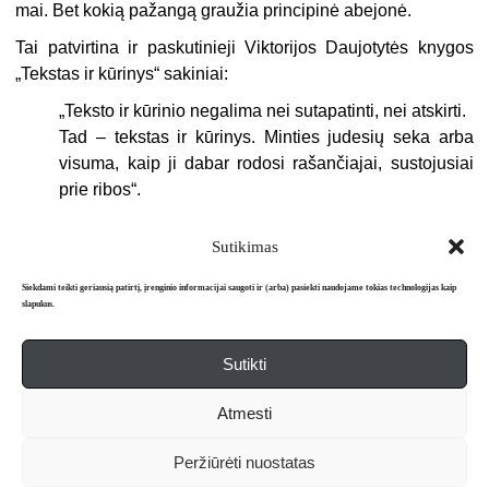
mai. Bet kokią pažangą graužia principinė abejonė.
Tai patvirtina ir paskutinieji Vikto­rijos Daujotytės knygos
„Tekstas ir kūrinys“ sakiniai:
„
Teksto ir kūrinio negalima nei su­tapatinti, nei atskirti.
Tad – tekstas ir kūrinys. Minties judesių seka arba
visuma, kaip ji dabar rodosi rašančiajai, sustoju­siai
prie ribos“.
Sutikimas
Siekdami teikti geriausią patirtį, įrenginio informacijai saugoti ir (arba) pasiekti naudojame tokias technologijas kaip
slapukus.
Sutikti
Apie mus
Redakcija
Prenumerata
Atmesti
Literatūros mėnraštis „Metai“ © 2026. Leidžiamas nuo 1991 m.
Peržiūrėti nuostatas