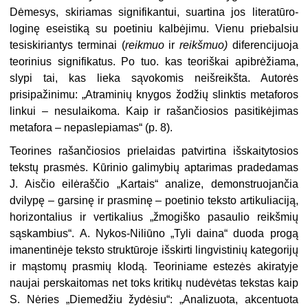
Dėmesys, skiriamas signifikantui, suartina jos literatūro­
loginę eseistiką su poetiniu kalbė­jimu. Vienu priebalsiu
tesiskiriantys
terminai (
reikmuo
ir
reikšmuo
)
diferencijuoja
teorinius signifikatus. Po tuo. kas teoriškai apibrėžiama,
slypi tai, kas lieka sąvokomis neiš­reikšta. Autorės
prisipažinimu: „At­raminių knygos žodžių slinktis me­taforos
linkui – nesulaikoma. Kaip ir rašančiosios pasitikėjimas
metafo­ra – nepaslepiamas“ (p. 8).
Teorines rašančiosios prielaidas patvirtina išskaitytosios
tekstų pras­mės. Kūrinio galimybių aptarimas pradedamas
J. Aisčio eilėraščio „Kartais“ analize, demonstruojančia
dvilypę – garsinę ir prasminę – poe­tinio teksto artikuliaciją,
horizonta­lius ir vertikalius „žmogiško pasau­lio reikšmių
sąskambius“. A. Nykos-Niliūno „Tyli daina“ duoda progą
imanentinėje teksto struktūroje iš­skirti lingvistinių kategorijų
ir mąs­tomų prasmių klodą. Teoriniame estezės akiratyje
naujai perskaitomas net toks kritikų nudėvėtas tekstas kaip
S. Nėries „Diemedžiu žydėsiu“: „Analizuota, akcentuota