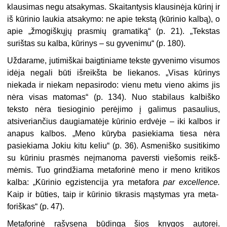
klausimas negu atsakymas. Skai­tantysis klausinėja kūrinį ir
iš kūri­nio laukia atsakymo: ne apie tekstą (kūrinio kalbą), o
apie „žmogiškųjų prasmių gramatiką“ (p. 21). „Tekstas
surištas su kalba, kūrinys – su gy­venimu“ (p. 180).
Uždarame, jutimiškai baigtiniame tekste gyvenimo visumos
idėja ne­gali būti išreikšta be liekanos. „Vi­sas kūrinys
niekada ir niekam ne­pasirodo: vienu metu vieno akims
j
is
nėra visas matomas“ (p. 134). Nuo stabilaus kalbiško
teksto nėra tiesioginio perėjimo į galimus pa­saulius,
atsiveriančius daugiama­tėje kūrinio erdvėje – iki kalbos ir
anapus kalbos. „Meno kūryba pa­siekiama tiesa nėra
pasiekiama Jo­kiu kitu keliu“ (p. 36). Asmeniško susitikimo
su kūriniu prasmės ne­įmanoma paversti viešomis reikš­
mėmis. Tuo grindžiama metaforinė meno ir meno kritikos
kalba: „Kūri­nio egzistencija yra metafora
par excellence.
Kaip ir būties, taip ir kūrinio tikrasis mąstymas yra meta­
foriškas“ (p. 47).
Metaforinė rašysena būdinga šios knygos autorei.