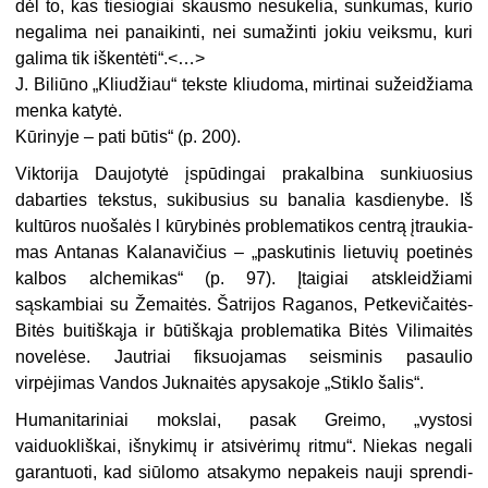
dėl to, kas tiesiogiai skausmo nesukelia, sun­kumas, kurio
negalima nei panai­kinti, nei sumažinti
j
okiu veiksmu, kuri
galima tik iškentėti“.<…>
J. Biliūno „Kliudžiau“ tekste kliu­doma, mirtinai sužeidžiama
menka katytė.
Kūrinyje – pati būtis“ (p. 200).
Viktorija Daujotytė įspūdingai pra­kalbina sunkiuosius
dabarties teks­tus, sukibusius su banalia kasdie­nybe. Iš
kultūros nuošalės l kūrybi­nės problematikos centrą įtraukia­
mas Antanas Kalanavičius – „paskutinis lietuvių poetinės
kalbos alchemikas“ (p. 97). Įtaigiai atsklei­džiami
sąskambiai su Žemaitės. Šat­rijos Raganos,
Petkevičaitės-
Bitės
buitiškąja ir būtiškąja problemati­ka Bitės Vilimaitės
novelėse. Jaut­riai fiksuojamas seisminis pasaulio
virpėjimas Vandos Juknaitės apy­sakoje „Stiklo šalis“.
Humanitariniai mokslai, pasak Greimo, „vystosi
vaiduokliškai, iš­nykimų ir atsivėrimų ritmu“. Nie­kas negali
garantuoti, kad siūlomo atsakymo nepakeis nauji sprendi­