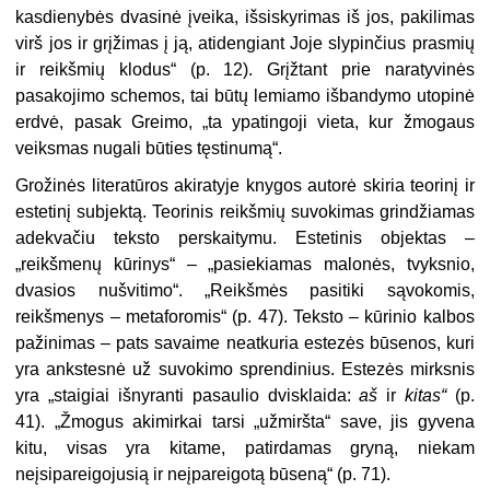
kasdienybės dvasinė įveika, išsiskyrimas iš jos, pakilimas
virš
j
os ir grįžimas į ją, atidengiant Joje slypinčius prasmių
ir reikšmių klodus“ (p. 12). Grįžtant prie naratyvinės
pasakojimo sche­mos, tai būtų lemiamo išbandymo utopinė
erdvė, pasak Greimo, „ta ypatingoji vieta, kur žmogaus
veiks­mas nugali būties tęstinumą“.
Grožinės literatūros akiratyje kny­gos autorė skiria teorinį ir
estetinį subjektą. Teorinis reikšmių suvoki­mas grindžiamas
adekvačiu teksto perskaitymu. Estetinis objektas –
„reikšmenų kūrinys“ – „pasiekiamas malonės, tvyksnio,
dvasios nušviti­mo“. „Reikšmės pasitiki sąvokomis,
reikšmenys – metaforomis“ (p. 47). Teksto – kūrinio kalbos
pažinimas – pats savaime neatkuria estezės bū­senos, kuri
yra ankstesnė už suvoki­mo sprendinius. Estezės mirksnis
yra „staigiai išnyranti pasaulio
dvisklaida
:
aš
ir
kitas“
(p.
41). „Žmo­gus akimirkai tarsi „užmiršta“ save, jis gyvena
kitu, visas yra kitame, pa­tirdamas gryną, niekam
neįsipareigo­jusią ir neįpareigotą būseną“ (p. 71).