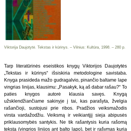
Viktorija Daujotytė. Tekstas ir kūrinys. – Vilnius: Kultūra, 1998. – 280 p.
Tarp literatūrinės eseistikos kny­gų Viktorijos Daujotytės
„Tekstas ir kūrinys“ išsiskiria metodologine savistaba.
Knyga prasideda mažo gud­ragalvio, pinančio baltame lape
ving­rias linijas, klausimu: „Pasakyk, ką aš dabar rašau?“ To
paties knygos autorė klausia savęs. Knygą
užsklendžiančiame sakinyje į tai, kas parašyta, žvelgia
rašančioji, susto­jusi prie ribos. Pradžios veiksmažo­dis
virsta vardažodžiu. Veiksmą ir veikiantįjį sieja abipusės
priklauso­mybės santykis. Ne tik rašantysis kuria rašomą
tekstą (vingrios lini­jos ant balto lapo), bet ir rašymas kuria