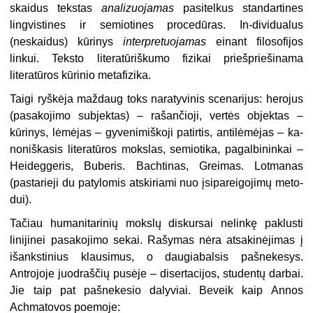
skaidus tekstas
anali­zuojamas
pasitelkus standartines
lingvistines ir semiotines procedū­ras. In-dividualus
(neskaidus) kū­rinys
interpretuojamas
einant filoso­fijos
linkui. Teksto literatūriškumo fizikai priešpriešinama
literatūros kūrinio metafizika.
Taigi ryškėja maždaug toks nara­tyvinis scenarijus: herojus
(pasako­jimo subjektas) – rašančioji, vertės objektas –
kūrinys, lėmėjas – gyve­nimiškoji patirtis, antilėmėjas – ka­
noniškasis literatūros mokslas, se­miotika, pagalbininkai –
Heideggeris, Buberis. Bachtinas, Greimas. Lotmanas
(pastarieji du patylomis atskiriami nuo įsipareigojimų meto­
dui).
Tačiau humanitarinių mokslų dis­kursai nelinkę paklusti
linijinei pa­sakojimo sekai. Rašymas nėra at­sakinėjimas į
išankstinius klausi­mus, o daugiabalsis pašnekesys.
Antrojoje juodraščių pusėje – diser­tacijos, studentų darbai.
Jie taip pat pašnekesio dalyviai. Beveik kaip Annos
Achmatovos poemoje: