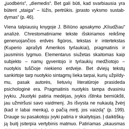
„juodbėris“, „diemedis“. Bet gali būti, kad svar­biausia yra
būtent „staiga“ – lūžis, pertrūkis. įprasto vyksmo sustab­
dymas“ (p. 46).
Viena talpiausių knygoje J. Biliū­no apsakymo „Kliudžiau“
analizė. Chrestomatiniame tekste išskiria­mos reikšmę
generuojančios erdvės figūros, tekstas ir intertekstas
(Kuperio aprašyti Amerikos tyrlaukiai), pragmatinis ir
jausminis lygmuo. Elementarus siužetas skaitomas kaip
subjekto – namų gyventojo ir tyrlaukių medžiotojo –
nuotykis tuš­čioje niekieno erdvėje. Bet dviejų tekstų
sankirtoje tarp nuotykio sin­tagmų lieka tarpai, kurių užpildy­
mu, pasak autorės, lietuvių literatū­roje prasideda
psichologinė era. Pragmatinis nuotykis tampa dvasi­niu
įvykiu. „Nuotyki patiria medė­jas, įvykis
ištinka
berniūkšti,
jau užmiršusi savo vaidmenį. Jis išvys­ta ne nukautą žvėrį
(kad ir labai menką), o pačią
mirtį,
jos vaizdą“ (p. 199).
Drauge su pasakotoju įvy­ki patiria ir skaitytojas. Į daiktišką­
ją buitį įsiterpia vertybinis matmuo. Patiriamas „skausmas