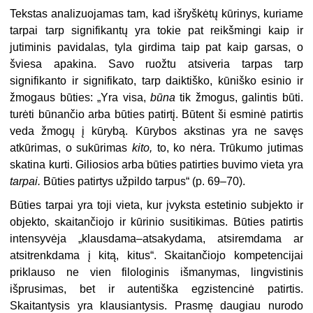
Tekstas analizuojamas tam, kad išryškėtų kūrinys, kuriame
tarpai tarp signifikantų yra tokie pat reikš­mingi kaip ir
jutiminis pavidalas, tyla girdima taip pat kaip garsas, o
šviesa apakina. Savo ruožtu atsive­ria tarpas tarp
signifikanto ir signifikato, tarp daiktiško, kūniško esinio
i
r
žmogaus būties: „Yra visa,
būna
tik žmogus, galintis būti.
turėti bū­nančio arba būties patirtį. Būtent ši esminė patirtis
veda žmogų į kū­rybą. Kūrybos akstinas yra ne sa­vęs
atkūrimas, o sukūrimas
kito,
to, ko nėra. Trūkumo jutimas
skatina kurti. Giliosios arba būties patirties buvimo vieta yra
tarpai.
Būties pa­tirtys užpildo tarpus“ (p. 69–70).
Būties tarpai yra toji vieta, kur įvyksta estetinio subjekto ir
objekto, skaitančiojo ir kūrinio susitikimas. Būties patirtis
intensyvėja „klausdama–atsakydama, atsiremdama ar
atsitrenkdama į kitą, kitus“. Skai­tančiojo kompetencijai
priklauso ne vien filologinis išmanymas, lingvisti­nis
išprusimas, bet ir autentiška eg­zistencinė patirtis.
Skaitantysis yra klausiantysis. Prasmę daugiau nuro­do