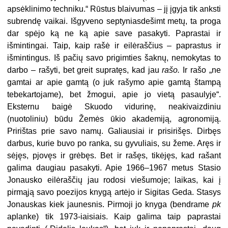
apsėklinimo techniku.“ Rūstus blaivumas – jį įgyja tik anksti
subrendę vaikai. Išgyveno septyniasdešimt metų, ta proga
dar spėjo ką ne ką apie save pasakyti. Paprastai ir
išmintingai. Taip, kaip rašė ir eilėraščius – paprastus ir
išmintingus. Iš pačių savo prigimties šaknų, nemokytas to
darbo – rašyti, bet greit supratęs, kad jau
rašo.
Ir rašo „ne
gamtai ar apie gamtą (o juk rašymo apie gamtą štampą
tebekartojame), bet žmogui, apie jo vietą pasaulyje“.
Eksternu baigė Skuodo vidurinę, neakivaizdiniu
(nuotoliniu) būdu Žemės ūkio akademiją, agronomiją.
Pririštas prie savo namų. Galiausiai ir prisirišęs. Dirbęs
darbus, kurie buvo po ranka, su gyvuliais, su žeme. Aręs ir
sėjęs, pjovęs ir grėbęs. Bet ir rašęs, tikėjęs, kad rašant
galima daugiau pasakyti. Apie 1966–1967 metus Stasio
Jonausko eilėraščių jau rodosi viešumoje; laikas, kai į
pirmąją savo poezijos knygą artėjo ir Sigitas Geda. Stasys
Jonauskas kiek jaunesnis. Pirmoji jo knyga (bendrame
pk
aplanke) tik 1973-iaisiais. Kaip galima taip paprastai