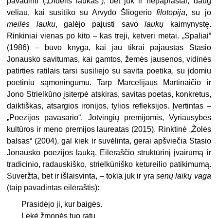
pavadinti („Didelis
laukas“), bet juk ir nepaprastai, daug
vėliau, kai susitiko su Arvydo Šliogerio
filotopija
, su jo
meilės lauku
, galėjo pajusti savo
laukų
kaimynystę.
Rinkiniai vienas po kito – kas treji, ketveri metai. „Spaliai“
(1986) – buvo knyga, kai jau tikrai pajaustas Stasio
Jonausko savitumas, kai gamtos, žemės jausenos, vidinės
patirties ratilais tarsi susiliejo su savita poetika, su įdomiu
poetiniu sąmoningumu. Tarp Marcelijaus Martinaičio ir
Jono Strielkūno įsiterpė atskiras, savitas poetas, konkretus,
daiktiškas, atsargios ironijos, tylios refleksijos. Įvertintas –
„Poezijos pavasario“, Jotvingių premijomis, Vyriausybės
kultūros ir meno premijos laureatas (2015). Rinktinė „Žolės
balsas“ (2004), gal kiek ir suvėlinta, gerai apšviečia Stasio
Jonausko poezijos lauką. Eilėraščio struktūrinį įvairumą ir
tradicinio, radauskiško, strielkūniško ketureilio patikimumą.
Suveržta, bet ir išlaisvinta, – tokia juk ir yra
senų laikų vaga
(taip pavadintas eilėraštis):
Prasidėjo ji, kur baigės.
Lėkė žmonės tuo ratu