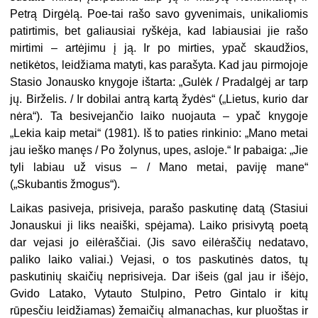
Petrą Dirgėlą. Poe-tai rašo savo gyvenimais, unikaliomis
patirtimis, bet galiausiai ryškėja, kad labiausiai jie rašo
mirtimi – artėjimu į ją. Ir po mirties, ypač skaudžios,
netikėtos, leidžiama matyti, kas parašyta. Kad jau pirmojoje
Stasio Jonausko knygoje ištarta: „Gulėk / Pradalgėj ar tarp
jų. Birželis. / Ir dobilai antrą kartą žydės“ („Lietus, kurio dar
nėra“). Ta besivejančio laiko nuojauta – ypač knygoje
„Lekia kaip metai“ (1981). Iš to paties rinkinio: „Mano metai
jau ieško manęs / Po žolynus, upes, asloje.“ Ir pabaiga: „Jie
tyli labiau už visus – / Mano metai, paviję mane“
(„Skubantis žmogus“).
Laikas pasiveja, prisiveja, parašo paskutinę datą (Stasiui
Jonauskui ji liks neaiški, spėjama). Laiko prisivytą poetą
dar vejasi jo eilėraščiai. (Jis savo eilėraščių nedatavo,
paliko laiko valiai.) Vejasi, o tos paskutinės datos, tų
paskutinių skaičių neprisiveja. Dar išeis (gal jau ir išėjo,
Gvido Latako, Vytauto Stulpino, Petro Gintalo ir kitų
rūpesčiu leidžiamas) žemaičių almanachas, kur pluoštas ir