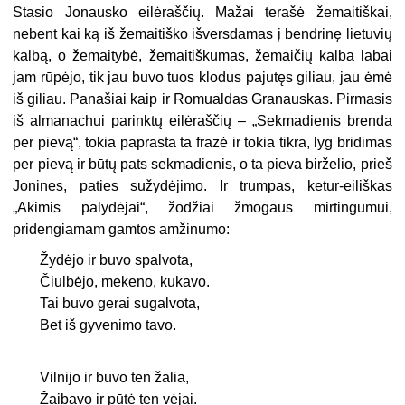
Stasio Jonausko eilėraščių. Mažai terašė žemaitiškai,
nebent kai ką iš žemaitiško išversdamas į bendrinę lietuvių
kalbą, o žemaitybė, žemaitiškumas, žemaičių kalba labai
jam rūpėjo, tik jau buvo tuos klodus pajutęs giliau, jau ėmė
iš giliau. Panašiai kaip ir Romualdas Granauskas. Pirmasis
iš almanachui parinktų eilėraščių – „Sekmadienis brenda
per pievą“, tokia paprasta ta frazė ir tokia tikra, lyg bridimas
per pievą ir būtų pats sekmadienis, o ta pieva birželio, prieš
Jonines, paties sužydėjimo. Ir trumpas, ketur-eiliškas
„Akimis palydėjai“, žodžiai žmogaus mirtingumui,
pridengiamam gamtos amžinumo:
Žydėjo ir buvo spalvota,
Čiulbėjo, mekeno, kukavo.
Tai buvo gerai sugalvota,
Bet iš gyvenimo tavo.
Vilnijo ir buvo ten žalia,
Žaibavo ir pūtė ten vėjai.