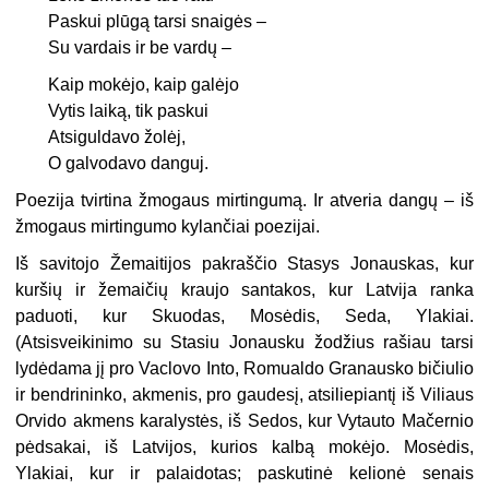
Paskui plūgą tarsi snaigės –
Su vardais ir be vardų –
Kaip mokėjo, kaip galėjo
Vytis laiką, tik paskui
Atsiguldavo žolėj,
O galvodavo danguj.
Poezija tvirtina žmogaus mirtingumą. Ir atveria dangų – iš
žmogaus mirtingumo kylančiai poezijai.
Iš savitojo Žemaitijos pakraščio Stasys Jonauskas, kur
kuršių ir žemaičių kraujo santakos, kur Latvija ranka
paduoti, kur Skuodas, Mosėdis, Seda, Ylakiai.
(Atsisveikinimo su Stasiu Jonausku žodžius rašiau tarsi
lydėdama jį pro Vaclovo Into, Romualdo Granausko bičiulio
ir bendrininko, akmenis, pro gaudesį, atsiliepiantį iš Viliaus
Orvido akmens karalystės, iš Sedos, kur Vytauto Mačernio
pėdsakai, iš Latvijos, kurios kalbą mokėjo. Mosėdis,
Ylakiai, kur ir palaidotas; paskutinė kelionė senais