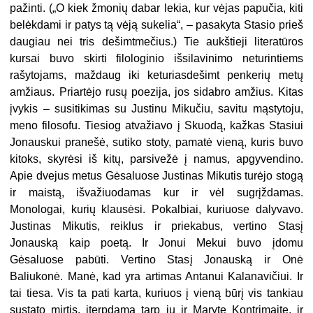
pažinti. („O kiek žmonių dabar lekia, kur vėjas papučia, kiti
belėkdami ir patys tą vėją sukelia“, – pasakyta Stasio prieš
daugiau nei tris dešimtmečius.) Tie aukštieji literatūros
kursai buvo skirti filologinio išsilavinimo neturintiems
rašytojams, maždaug iki keturiasdešimt penkerių metų
amžiaus. Priartėjo rusų poezija, jos sidabro amžius. Kitas
įvykis – susitikimas su Justinu Mikučiu, savitu mąstytoju,
meno filosofu. Tiesiog atvažiavo į Skuodą, kažkas Stasiui
Jonauskui pranešė, sutiko stoty, pamatė vieną, kuris buvo
kitoks, skyrėsi iš kitų, parsivežė į namus, apgyvendino.
Apie dvejus metus Gėsaluose Justinas Mikutis turėjo stogą
ir maistą, išvažiuodamas kur ir vėl sugrįždamas.
Monologai, kurių klausėsi. Pokalbiai, kuriuose dalyvavo.
Justinas Mikutis, reiklus ir priekabus, vertino Stasį
Jonauską kaip poetą. Ir Jonui Mekui buvo įdomu
Gėsaluose pabūti. Vertino Stasį Jonauską ir Onė
Baliukonė. Manė, kad yra artimas Antanui Kalanavičiui. Ir
tai tiesa. Vis ta pati karta, kuriuos į vieną būrį vis tankiau
sustato mirtis, įterpdama tarp jų ir Marytę Kontrimaitę, ir