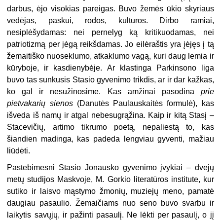
darbus, ėjo visokias pareigas. Buvo žemės ūkio skyriaus
vedėjas, paskui, rodos, kultūros. Dirbo ramiai,
nesiplėšydamas: nei pernelyg ką kritikuodamas, nei
patriotizmą per jėgą reikšdamas. Jo eilėraštis yra įėjęs į tą
žemaitiško nuoseklumo, atkaklumo vagą, kuri daug lemia ir
kūryboje, ir kasdienybėje. Ar klastinga Parkinsono liga
buvo tas sunkusis Stasio gyvenimo trikdis, ar ir dar kažkas,
ko gal ir nesužinosime. Kas amžinai pasodina
prie
pietvakarių sienos
(Danutės Paulauskaitės formulė), kas
išveda iš namų ir atgal nebesugrąžina. Kaip ir kitą Stasį –
Stacevičių, artimo tikrumo poetą, nepaliestą to, kas
šiandien madinga, kas padeda lengviau gyventi, mažiau
liūdėti.
Pastebimesni Stasio Jonausko gyvenimo įvykiai – dvejų
metų studijos Maskvoje, M. Gorkio literatūros institute, kur
sutiko ir laisvo mąstymo žmonių, muziejų meno, pamatė
daugiau pasaulio. Žemaičiams nuo seno buvo svarbu ir
laikytis savųjų, ir pažinti pasaulį. Ne lėkti per pasaulį, o jį