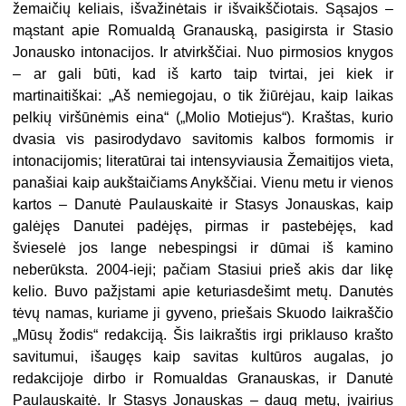
žemaičių keliais, išvažinėtais ir išvaikščiotais. Sąsajos –
mąstant apie Romualdą Granauską, pasigirsta ir Stasio
Jonausko intonacijos. Ir atvirkščiai. Nuo pirmosios knygos
– ar gali būti, kad iš karto taip tvirtai, jei kiek ir
martinaitiškai: „Aš nemiegojau, o tik žiūrėjau, kaip laikas
pelkių viršūnėmis eina“ („Molio Motiejus“). Kraštas, kurio
dvasia vis pasirodydavo savitomis kalbos formomis ir
intonacijomis; literatūrai tai intensyviausia Žemaitijos vieta,
panašiai kaip aukštaičiams Anykščiai. Vienu metu ir vienos
kartos – Danutė Paulauskaitė ir Stasys Jonauskas, kaip
galėjęs Danutei padėjęs, pirmas ir pastebėjęs, kad
švieselė jos lange nebespingsi ir dūmai iš kamino
neberūksta. 2004-ieji; pačiam Stasiui prieš akis dar likę
kelio. Buvo pažįstami apie keturiasdešimt metų. Danutės
tėvų namas, kuriame ji gyveno, priešais Skuodo laikraščio
„Mūsų žodis“ redakciją. Šis laikraštis irgi priklauso krašto
savitumui, išaugęs kaip savitas kultūros augalas, jo
redakcijoje dirbo ir Romualdas Granauskas, ir Danutė
Paulauskaitė. Ir Stasys Jonauskas – daug metų, įvairius