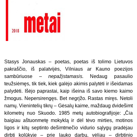
Stasys Jonauskas
– poetas, poetas iš tolimo Lietuvos
pakraščio, iš palatvijės, Vilniaus ar Kauno poezijos
sambūriuose –
nepažįstamasis.
Nedaug pasaulio
teužsiėmęs, tik tiek, kiek galėjo akimis palytėti ir išeidamas
palydėti. Išėjo paprastai, kaip išeina iš savo kiemo kaimo
žmogus. Nepersirengęs. Bet negrįžo. Rastas miręs. Netoli
namų. Vienintelių tikrų – Gėsalų kaime, maždaug dvidešimt
kilometrų nuo Skuodo. 1985 metų autobiografijoje: „Čia
baigiau aštuonmetę mokyklą ir dėl tėvo mirties, motinos
ligos ir kitų septinto dešimtmečio vidurio sąlygų pradėjau
dirbti kolūkyje – prie lauko darbų, vėliau – dirbtinio