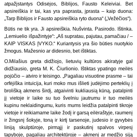
atpažįstantys Odisėjos, Biblijos, Fausto Keleiviai. Bet
apsireiškia ir tai, kas yra paprasta, įprasta – kaip duona:
„Tarp Biblijos ir Fausto apsireiškia ryto duona“ („Vežėčios“).
Būtis ne tik yra. Ji apsireiškia. Nušvinta. Pasirodo. Ištinka.
„Lemiuelio išpa­žintyje“: „Aš supratau, pajutau, pamačiau / –
KAIP VISKAS ĮVYKO.“ Kuriantysis yra šio būties nuotykio
žmogus. Mažesnio ar didesnio, bet ištiktas.
O.Milašius greta didžiojo, lietuvių kultūros akiratyje gal
didžiausio, greta M. K. Čiurlionio. Ištiktas ypatingo meilės
pojūčio – atviro ir teisingo. „Pagaliau vi­suotine prasme – tai
orfėjiška intuicija, kuri moko mus išlieti judėjimo perteklių į
brolišką akmens širdį, atgaivinti kukliausią kūną, patalpinti
jį vietoje ir laike su tuo švelniu jautrumu ir tuo meilės
kupinu neklaidingumu, kuris mums leidžia pa­talpinti tikroje
vietoje ir reikiamame laike žodį ir garsą eilėraštyje, raumenį
ir žingsnį šokyje, toną ir kirtį tarsenoje, judesio ir gyvybės
liniją skulptūroje, pirmąjį ir paskutinį spalvos virpesį
tapyboje, pagaliau architektūroje – akmenį ar medžio siją