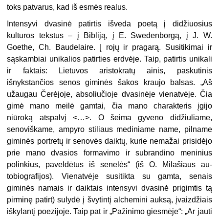
toks patvarus, kad iš esmės realus.
Intensyvi dvasinė patirtis išveda poetą į didžiuosius
kultūros tekstus – į Bibli­ją, į E. Swedenborgą, į J. W.
Goethe, Ch. Baudelaire. Į rojų ir pragarą. Susitikimai ir
sąskambiai unikalios patirties erdvėje. Taip, patirtis unikali
ir faktais: Lietuvos aristokratų ainis, paskutinis
išnykstančios senos giminės šakos kraujo balsas. „Aš
užaugau Čerėjoje, absoliučioje dvasinėje vienatvėje. Čia
gimė mano meilė gamtai, čia mano charakteris įgijo
niūroką atspalvį <…>. O šeima gyveno di­džiuliame,
senoviškame, ampyro stiliaus mediniame name, pilname
giminės portretų ir senovės daiktų, kurie nemažai prisidėjo
prie mano dvasios formavi­mo ir subrandino meninius
polinkius, paveldėtus iš senelės“ (iš O. Milašiaus au­
tobiografijos). Vienatvėje susitikta su gamta, senais
giminės namais ir daiktais intensyvi dvasinė prigimtis tą
pirminę patirt) sulydė į švytintį alchemini auksą, įvaizdžiais
iškylantį poezijoje. Taip pat ir „Pažinimo giesmėje“: „Ar jauti