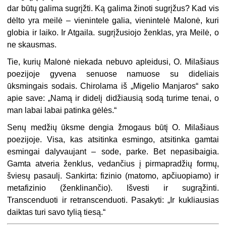
dar būtų galima sugrįžti. Ką galima žinoti sugrįžus? Kad vis
dėlto yra meilė – vienintele galia, vienintelė Malonė, kuri
glo­bia ir laiko. Ir Atgaila. sugrįžusiojo ženklas, yra Meilė, o
ne skausmas.
Tie, kurių Malonė niekada nebuvo apleidusi, O. Milašiaus
poezijoje gyvena senuose namuose su dideliais
ūksmingais sodais. Chirolama iš „Migelio Manjaros“ sako
apie save: „Namą ir didelį didžiausią sodą turime tenai, o
man labai labai patinka gėlės.“
Senų medžių ūksme dengia žmogaus būtį O. Milašiaus
poezijoje. Visa, kas atsitinka esmingo, atsitinka gamtai
esmingai dalyvaujant – sode, parke. Bet ne­pasibaigia.
Gamta atveria ženklus, vedančius į pirmapradžių formų,
šviesų pa­saulį. Sankirta: fizinio (matomo, apčiuopiamo) ir
metafizinio (ženklinančio). Iš­vesti ir sugrąžinti.
Transcenduoti ir retranscenduoti. Pasakyti: „Ir kukliausias
daiktas turi savo tylią tiesą.“