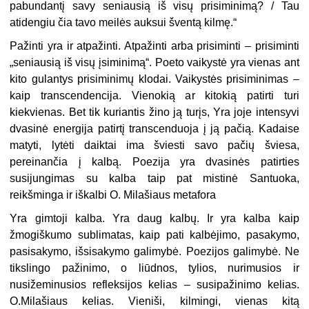
pabundantį savy seniausią iš visų prisiminimą? / Tau
atidengiu čia tavo meilės auksui šventą kilmę.“
Pažinti yra ir atpažinti. Atpažinti arba prisiminti – prisiminti
„seniausią iš visų įsiminimą“. Poeto vaikystė yra vienas ant
kito gulantys prisiminimų klodai. Vaikystės prisiminimas –
kaip transcendencija. Vienokią ar kitokią patirti turi
kiekvienas. Bet tik kuriantis žino ją turįs, Yra joje intensyvi
dvasinė energija pa­tirtį transcenduoja į ją pačią. Kadaise
matyti, lytėti daiktai ima šviesti savo pačių šviesa,
pereinančia į kalbą. Poezija yra dvasinės patirties
susijungimas su kalba taip pat mistinė Santuoka,
reikšminga ir iškalbi O. Milašiaus metafora
Yra gimtoji kalba. Yra daug kalbų. Ir yra kalba kaip
žmogiškumo sublimatas, kaip pati kalbėjimo, pasakymo,
pasisakymo, išsisakymo galimybė. Poezijos galimybė. Ne
tikslingo pažinimo, o liūdnos, tylios, nurimusios ir
nusižeminusios refleksijos kelias – susipažinimo kelias.
O.Milašiaus kelias. Vieniši, kilmingi, vie­nas kitą