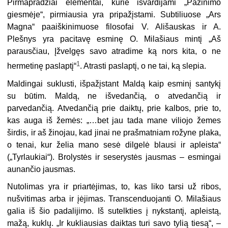
Pirmapradžiai elementai, kurie išvardijami „Pažinimo
giesmėje“, pirmiausia yra pripažįstami. Subtiliuose „Ars
Magna“ paaiškinimuose filosofai V. Ališauskas ir A.
Plešnys yra pacitavę esminę O. Milašiaus mintį „Aš
parausčiau, Įžvelgęs savo atradime ką nors kita, o ne
1
hermetinę paslaptį“
. Atrasti paslaptį, o ne tai, ką slepia.
Maldingai suklusti, išpažįstant Maldą kaip esminį santykį
su būtim. Maldą, ne išvedančią, o atvedančią ir
parvedančią. Atvedančią prie daiktų, prie kalbos, prie to,
kas auga iš žemės: „…bet jau tada mane viliojo žemes
širdis, ir aš žino­jau, kad jinai ne prašmatniam rožyne plaka,
o tenai, kur želia mano sesė dilgelė blausi ir apleista“
(„Tyrlaukiai“). Brolystės ir seserystės jausmas – esmingai
aunančio jausmas.
Nutolimas yra ir priartėjimas, to, kas liko tarsi už ribos,
nušvitimas arba ir įėjimas. Transcenduojanti O. Milašiaus
galia iš šio padalijimo. Iš sutelkties į nykstantį, apleistą,
mažą, kuklų. „Ir kukliausias daiktas turi savo tylią tiesą“, –