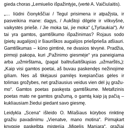
gieda choras „Lemiuelio išpažintyje„ (vertė A. Vaičiulaitis).
„… liūdni čionykščiai / Tegul prisimena ir atpažįsta, ir
pasveikina mane: da­gys, / Aukštoji dilgėle ir vilkvyšnė,
vaikystės priešė. / Jie moka tai, jie moka“ („Tyrlaukiai“). Ar
tai yra gamtos, gamtiškumo išpažinimas? Rojaus sodo
(pietų augalijos) ir šiauriškos augalijos priešprieša atšiauri.
Gamtiškumas – kūno gimti­nė, ne dvasios tėvynė. Pradžia,
pirmoji pakopa, kuri „Pažinimo giesmėje“ yra paneigiama
arba „užmirštama„ (pagal baltrušaitiškąsias „užmarštis„):
„Kaip visi gamtos poetai, aš buvau paskendęs nežinojime
giliam. Nes aš tikėjausi pamilęs kvepiančias gėles ir
tolimas grožybes, net gražiausius veidus vien dėl jų gražu­
mo“. Gamtos poetas paskęsta gamtiškume. Metafizinis
poetas mato ne gamtos gražumą, o gamtą kaip ją pačią –
kukliausiam žiedui giedant savo giesmę.
Leidykla „Scena“ išleido O. Milašiaus kūrybos rinktinę
gražiu pavadinimu „Vienatve, mano motina“. Pirmąkart
knygoje paskelbta misterija „Migelis Manja­ra“, gražiai