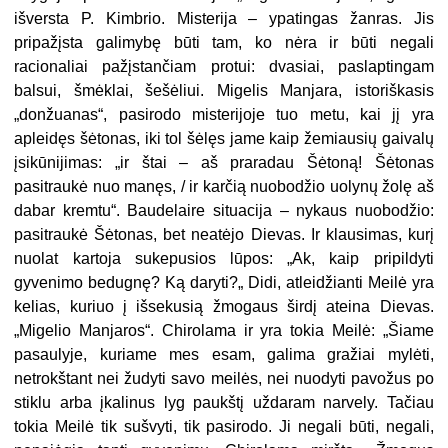
išversta P. Kimbrio. Misterija – ypatingas žanras. Jis
pripažįsta gali­mybę būti tam, ko nėra ir būti negali
racionaliai pažįstančiam protui: dvasiai, pa­slaptingam
balsui, šmėklai, šešėliui. Migelis Manjara, istoriškasis
„donžuanas“, pasirodo misterijoje tuo metu, kai jį yra
apleidęs šėtonas, iki tol šėlęs jame kaip žemiausių gaivalų
įsikūnijimas: „ir štai – aš praradau Šėtoną! Šėtonas
pasitraukė nuo manęs, / ir karčią nuobodžio uolynų žolę aš
dabar kremtu“. Baudelaire situ­acija – nykaus nuobodžio:
pasitraukė Šėtonas, bet neatėjo Dievas. Ir klausimas, kurį
nuolat kartoja sukepusios lūpos: „Ak, kaip pripildyti
gyvenimo bedugnę? Ką daryti?„ Didi, atleidžianti Meilė yra
kelias, kuriuo į išsekusią žmogaus širdį at­eina Dievas.
„Migelio Manjaros“. Chirolama ir yra tokia Meilė: „Šiame
pasaulyje, kuriame mes esam, galima gražiai mylėti,
netrokštant nei žudyti savo meilės, nei nuodyti pavožus po
stiklu arba įkalinus lyg paukštį uždaram narvely. Tačiau
tokia Meilė tik sušvyti, tik pasirodo. Ji negali būti, negali,