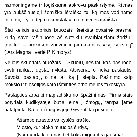
harmoningame ir logiškame apkrovų paskirstyme. Ritmas
yra aukščiausioji žemiška išraiška to, ką mes vadiname
mintimi, t. y. judėjimo konstatavimo ir meilės išraiška.
Štai keliais skubriais bruožais išreikšta dvasinė prasmė,
kurią savo raši­niuose aš suteikiu svarbiausiam žodžiui
„meilė“, – amžinam žodžiui ir pirmajam iš visų šūksnių“
(„Ars Magna“, vertė P. Kimbrys).
Keliais skubriais bruožais… Skubru, nes tai, kas pasirodo,
švyti neilgai, gęsta, nyksta. Atsiveria, o lieka paslaptis.
Suvokti paslaptį, o ne tai, ką ji slepia. Pažinimo kaip
mokslo ir filosofijos kaip išminties arba meiles takoskyra.
Paslapties arba pirmapradiškumo išpažinimas. Pirmaisiais
potyriais kūdi­kystėje būtis įeina į žmogų, tampa jame
patalpinta. Kaip ir žmogus joje Gyventi tai prisiminti:
Ašarose atrastos vaikystės krašto,
Miesto, kur plaka mirusios širdys,
(Kur dunda kildamas bet koks migdantis gausmas.