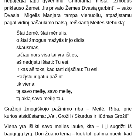
nepajėgia tapti gyvenimu. Chirolama miršta. „Žmogus
priklauso Žemei. Jis privalo Žemes Dvasią garbint“, – sako
Dvasia. Migelis Manjara tampa vienuoliu, atpažįstamu
pagal vi­dinį pašaukimo balsą, reiškiantį Meilės stebuklą:
Štai žemė, štai mėnulis,
o štai žmogus mažytis ir jo didis
skausmas,
tačiau nors visa tai yra išties,
aš nedrįstu ištarti: Tu esi.
Ir kas aš toks, kad tarti drįsčiau: Tu esi.
Pažįstu ir galiu pažint
tik viena:
tą savo meilę, savo meilę,
tą aklą savo meilę tau.
Gražioji žmogiškojo pažinimo riba – Meilė. Riba, prie
kurios atsidūstama: „Vai, Groži! / Skurdus ir liūdnas Groži!“
Viena yra išlikti savo meilės lauke, kita – į jį sugrįžti iš
baugiųjų tyrų. Don Žuano tema – kiek toli galima nueiti, kad