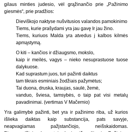
gilaus minties judesio, vėl grąžinančio prie „Pažinimo
giesmės“, prie pradžios:
Dieviškojo naktyse nušvitusios valandos pamokinimo
Tiems, kurie prašydami yra jau gavę Ir jau žino.
Tiems, kuriuos Malda yra atvedus j kalbos kilmės
apmąstymą.
O kiti – kančios ir džiaugsmo, mokslo,
kaip ir meilės, vagys – nieko nesuprastuose tuose
dalykuose.
Kad suprastum juos, turi pažinti daiktus
tam tikrais esminiais žodžiais pažymėtus;
Tai duona, druska, kraujas, saulė, žemė,
vanduo, šviesa, tamsybės, o taip pat visi metalų
pavadinimai. (vertimas V Mačernio)
Yra galimybė pažinti, bet yra ir pažinimo riba, už kurios
išlieka daiktas kaip substancija, pats savyje,
neapvagiamas pažįstančiojo, neišskaidomas.