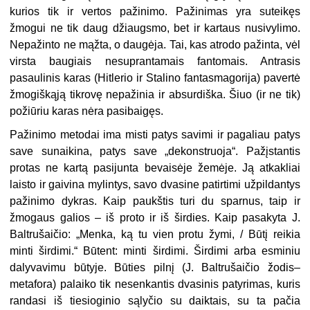
kurios tik ir vertos pažinimo. Pažinimas yra suteikęs
žmogui ne tik daug džiaugsmo, bet ir kartaus nusivylimo.
Nepažinto ne mąžta, o daugėja. Tai, kas atrodo pažinta, vėl
virsta baugiais nesuprantamais fantomais. Antrasis
pasaulinis karas (Hitlerio ir Stalino fantasmagorija) pavertė
žmogiškąją tikrovę nepažinia ir absurdiška. Šiuo (ir ne tik)
požiūriu karas nėra pasibaigęs.
Pažinimo metodai ima misti patys savimi ir pagaliau patys
save sunaikina, patys save „dekonstruoja“. Pažįstantis
protas ne kartą pasijunta bevaisėje že­mėje. Ją atkakliai
laisto ir gaivina mylintys, savo dvasine patirtimi užpildantys
pažinimo dykras. Kaip paukštis turi du sparnus, taip ir
žmogaus galios – iš proto ir iš širdies. Kaip pasakyta J.
Baltrušaičio: „Menka, ką tu vien protu žymi, / Būtį reikia
minti širdimi.“ Būtent: minti širdimi. Širdimi arba esminiu
dalyvavimu būty­je. Būties pilnį (J. Baltrušaičio žodis–
metafora) palaiko tik nesenkantis dvasinis patyrimas, kuris
randasi iš tiesioginio sąlyčio su daiktais, su ta pačia