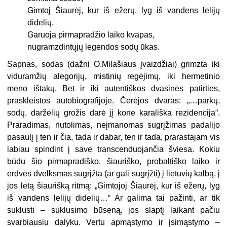
Gimtoj Šiaurėj, kur iš ežerų, lyg iš vandens lelijų
didelių,
Garuoja pirmapradžio laiko kvapas,
nugramzdintųjų legendos sodų ūkas.
Sapnas, sodas (dažni O.Milašiaus įvaizdžiai) grimzta iki
viduramžių alegori­jų, mistinių regėjimų, iki hermetinio
meno ištakų. Bet ir iki autentiškos dvasinės patirties,
praskleistos autobiografijoje. Čerėjos dvaras: „…parkų,
sodų, darželių grožis darė jį kone karališka rezidencija“.
Praradimas, nutolimas, neįmanomas sugrįžimas padalijo
pasaulį į ten ir čia, tada ir dabar, ten ir tada, prarastajam vis
labiau spindint į save transcenduojančia šviesa. Kokiu
būdu šio pirmapradiško, šiauriško, probaltiško laiko ir
erdvės dvelksmas sugrįžta (ar gali sugrįžti) į lietu­vių kalbą, į
jos lėtą šiaurišką ritmą: „Gimtojoj Šiaurėj, kur iš ežerų, lyg
iš van­dens lelijų didelių…“ Ar galima tai pažinti, ar tik
suklusti – suklusimo būseną, jos slaptį laikant pačiu
svarbiausiu dalyku. Vertu apmąstymo ir įsimąstymo –