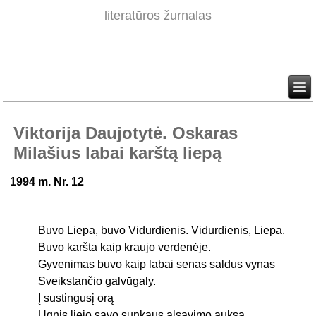
literatūros žurnalas
Viktorija Daujotytė. Oskaras
Milašius labai karštą liepą
1994 m. Nr. 12
Buvo Liepa, buvo Vidurdienis. Vidurdienis, Liepa.
Buvo karšta kaip kraujo verdenėje.
Gyvenimas buvo kaip labai senas saldus vynas
Sveikstančio galvūgaly.
Į sustingusį orą
Ugnis liejo savo sunkaus alsavimo auksą.