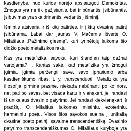
kasdieny­be, nuo kurios norėjo apsisaugoti Demokritas.
Žmogus yra ne tik pažįstantis, bet ir būnantis, įsibūnantis.
Įsibuvimas yra skaidrinantis, vedantis į išmintį.
Išmintis atsiveria ir iš kitų patirties. Ir į kitų dvasinę patirtį
įsibūnama. Labai dar jaunas V. Mačernis išvertė O.
Milašiaus „Pažinimo giesmę“, kuri tyrinėtojų lai­koma šio
didžio poeto metafizikos raktu.
Kas yra metafizika, sąvoka, kuri šiandien taip dažnai
vartojama? I. Kantas sakė, kad metafizika yra žmogui
įgimta. Įgimta peržengti save, savo įprastumo arba
kasdieniškumo ribas, t. y. transcenduoti. Metafizika yra
filosofija pirmine prasme, niekada nebūnanti po ko nors,
net pati po savęs, bet visada kartu ir vienąkart, jei randasi
iš unikalaus dvasinio patyrimo. Jei randasi kiekvienąkart iš
pradžių. O. Milašius laikomas mistiniu, ezoteriniu,
hermetiniu poetu. Visos šios sąvokos sueina į unikalią
dvasinę poeto patirtį, savaime transcendentišką. Dva­sinio
patyrimo transcendentiškumas O. Milašiaus kūryboje yra