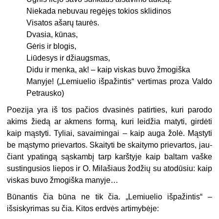
Niekada nebuvau regėjęs tokios sklidinos
Visatos ašarų taurės.
Dvasia, kūnas,
Gėris ir blogis,
Liūdesys ir džiaugsmas,
Didu ir menka, ak! – kaip viskas buvo žmogiška
Manyje! („Lemiuelio išpažintis“ vertimas proza Valdo
Petrausko)
Poezija yra iš tos pačios dvasinės patirties, kuri parodo
akims žiedą ar ak­mens formą, kuri leidžia matyti, girdėti
kaip mąstyti. Tyliai, savaimingai – kaip auga žolė. Mąstyti
be mąstymo prievartos. Skaityti be skaitymo prievartos, jau­
čiant ypatingą sąskambį tarp karštyje kaip baltam vaške
sustingusios liepos ir O. Milašiaus žodžių su atodūsiu: kaip
viskas buvo žmogiška manyje…
Būnantis čia būna ne tik čia. „Lemiuelio išpažintis“ –
išsiskyrimas su čia. Ki­tos erdvės artimybėje: