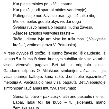
Kur plasta mirties paukščių sparnai,
Kur plekši juodi sparnai mirties vandenyje)
Paliegusioje nuo žavesio praeityje, už laiko ribų.
Mielos meilės gedulo akys vis dar dega
Švelnia rusvo mineralo liepsna, liūdnu žavesiu.
Ašarose atrastos vaikystės krašte –
Tačiau diena lyja ant visa ko tuštumos. („Vaikystės
krašte“, vertimas proza V. Petrausko)
Mirties gyvybė iš grožio, iš liūdno žavesio, iš gaudesio, iš
lietaus 5 tuštuma iš ritmo, kuris yra subtiliausia visa ko arba
visos vienovės pagava. Bet tai tik originalo tekste.
Gaudome silpnus O. Milašiaus simfonijos atšvaitus – jis
visas pani­ręs kalboje, kuria rašė. „Lemiuelio išpažinties“
melodija A. Vaičiulaičio nėra visai pagauta. Bet „Nebaigtoje
simfonijoje“ jaučiamas intuityvus tikrumas:
Seniai tai buvo – paklausyk, aitri ano pasaulio meile,
Labai, labai toli tai buvo – tu įsidėmėki, mano
žemiška sesuo,