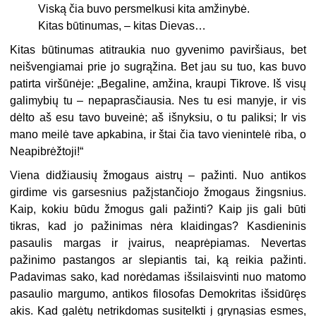
Viską čia buvo persmelkusi kita amžinybė.
Kitas būtinumas, – kitas Dievas…
Kitas būtinumas atitraukia nuo gyvenimo paviršiaus, bet
neišvengiamai prie jo sugrąžina. Bet jau su tuo, kas buvo
patirta viršūnėje: „Begaline, amžina, kraupi Tikrove. Iš visų
galimybių tu – nepaprasčiausia. Nes tu esi manyje, ir vis
dėlto aš esu tavo buveinė; aš išnyksiu, o tu paliksi; Ir vis
mano meilė tave apkabina, ir štai čia tavo vienintelė riba, o
Neapibrėžtoji!“
Viena didžiausių žmogaus aistrų – pažinti. Nuo antikos
girdime vis garsesnius pažįstančiojo žmogaus žingsnius.
Kaip, kokiu būdu žmogus gali pažinti? Kaip jis gali būti
tikras, kad jo pažinimas nėra klaidingas? Kasdieninis
pasaulis margas ir įvairus, neaprėpiamas. Nevertas
pažinimo pastangos ar slepiantis tai, ką reikia pažinti.
Padavimas sako, kad norėdamas išsilaisvinti nuo matomo
pa­saulio margumo, antikos filosofas Demokritas išsidūręs
akis. Kad galėtų netrik­domas susitelkti į grynąsias esmes,