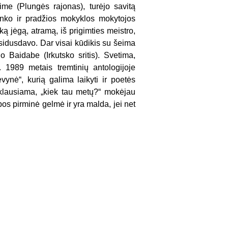
me (Plungės rajonas), turėjo savitą
ninko ir pradžios mokyklos mokytojos
ką jėgą, atramą, iš prigimties meistro,
sidusdavo. Dar visai kūdikis su šeima
o Baidabe (Irkutsko sritis). Svetima,
 1989 metais tremtinių antologijoje
nė“, kurią galima laikyti ir poetės
 klausiama, „kiek tau metų?“ mokėjau
bos pirminė gelmė ir yra malda, jei net
…