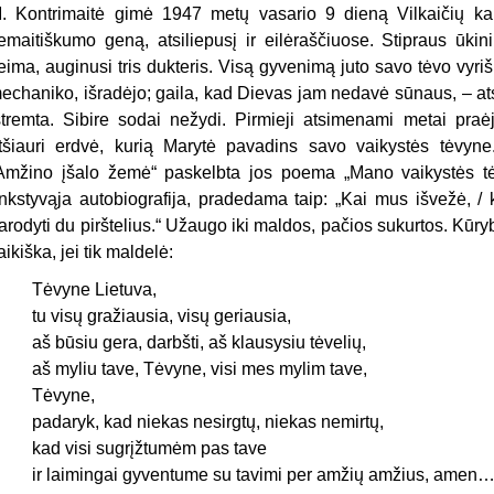
. Kontrimaitė gimė 1947 metų vasario 9 dieną Vilkaičių kai
emaitiškumo geną, atsiliepusį ir eilėraščiuose. Stipraus ūki
eima, auginusi tris dukteris. Visą gyvenimą juto savo tėvo vyriš
echaniko, išradėjo; gaila, kad Dievas jam nedavė sūnaus, – at
štremta. Sibire sodai nežydi. Pirmieji atsimenami metai praėj
tšiauri erdvė, kurią Marytė pavadins savo vaikystės tėvyne.
Amžino įšalo žemė“ paskelbta jos poema „Mano vaikystės tėvy
nkstyvąja autobiografija, pradedama taip: „Kai mus išvežė, /
arodyti du pirštelius.“ Užaugo iki maldos, pačios sukurtos. Kūry
aikiška, jei tik maldelė:
Tėvyne Lietuva,
tu visų gražiausia, visų geriausia,
aš būsiu gera, darbšti, aš klausysiu tėvelių,
aš myliu tave, Tėvyne, visi mes mylim tave,
Tėvyne,
padaryk, kad niekas nesirgtų, niekas nemirtų,
kad visi sugrįžtumėm pas tave
ir laimingai gyventume su tavimi per amžių amžius, amen