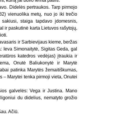
s, kurią jai buvo lemta patirti.
davo. Didelės pertraukos. Tarp pirmojo
982) vienuolika metų, nuo jo iki trečio
 sakiusi, staiga tapdavo įdomesnis,
al ir paskutinė karta Lietuvos rašytojų,
oti.
 Pavasaris ir Sarbievijaus kieme, beržas
ja: Ieva Simonaitytė, Sigitas Geda, gal
ratūros katedros vedėjas) įtraukia ir
lema, Onutė Baliukonytė ir Marytė
n labai patinka Marytės žemaitiškumas,
 – Marytei tenka pirmoji vieta, Onutei
.
os galvelės: Vega ir Justina. Mano
igoniui du didelius, nematyto grožio
šau. Ačiū.