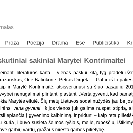
rnalas
Proza
Poezija
Drama
Esė
Publicistika
Kr
skutiniai sakiniai Marytei Kontrimaitei
šeinanti literatūros karta – vienas paskui kitą, lyg pradėti iš
razauskas, Onė Baliukonė, Petras Dirgėla… Gal ir iš to paties V
aip ir Marytė Kontrimaitė, atsisveikinusi su šiuo pasauliu 2
yvybei nenugalimai plintant, plastant. „Verta gyventi, kad pama
okia Marytės eilutė. Šių metų Lietuvos sodai nužydės jau be jos m
virtins:
verta gyventi
. Iš jos vienos juk galima nuspėti stiprią, a
tsiliepiančią į gyvenimo kalbinimą. Ir pridurti – kaip reta pilietiš
u kuria ji buvo susieta šeimos ryšiais, meile, rūpesčiu, ištiki
avė garbių vardų, gražaus miesto garbės pilietybę.