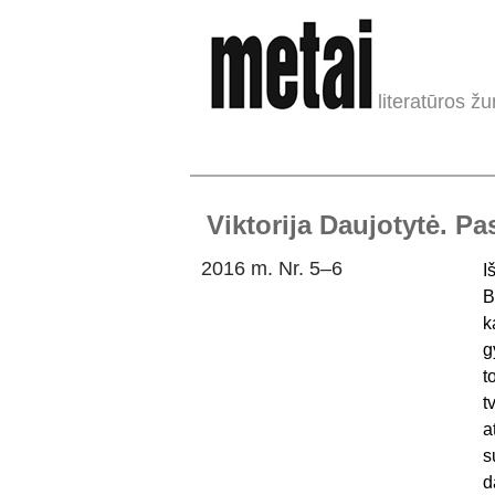
literatūros žu
Viktorija Daujotytė. Pa
2016 m. Nr. 5–6
I
B
k
g
t
t
a
s
d