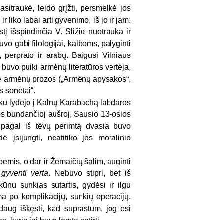
itraukė, leido grįžti, persmelkė jos
 liko labai arti gyvenimo, iš jo ir jam.
tį išspindinčia V. Sližio nuotrauka ir
vo gabi filologijai, kalboms, palyginti
, perprato ir arabų. Baigusi Vilniaus
 buvo puiki armėnų literatūros vertėja,
rtė armėnų prozos („Armėnų apysakos“,
s sonetai“.
laiku lydėjo į Kalnų Karabachą labdaros
vos bundančioj aušroj, Sausio 13-osios
, pagal iš tėvų perimtą dvasia buvo
ė įsijungti, neatitiko jos moralinio
bėmis, o dar ir Žemaičių šalim, auginti
d
gyventi verta
. Nebuvo stipri, bet iš
ūnu sunkias sutartis, gydėsi ir ilgu
ma po komplikacijų, sunkių operacijų.
 daug iškęsti, kad suprastum, jog esi