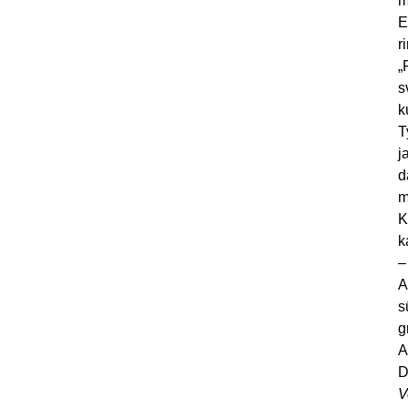
m
E
r
„
s
k
T
j
d
m
K
k
–
A
s
g
A
D
V