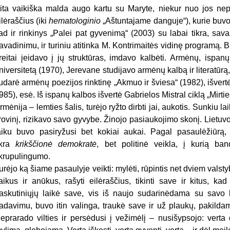
ita vaikiška malda augo kartu su Maryte, niekur nuo jos nepas
ilėraščius (iki
hematologinio
„Aštuntajame danguje“), kurie buvo ir
ad ir rinkinys „Palei pat gyvenimą“ (2003) su labai tikra, savas
avadinimu, ir turiniu atitinka M. Kontrimaitės vidinę programą. Bu
reitai įeidavo į jų struktūras, imdavo kalbėti. Armėnų, ispanų
niversitetą (1970), Jerevane studijavo armėnų kalbą ir literatūrą,
udarė armėnų poezijos rinktinę „Akmuo ir šviesa“ (1982), išve
985), esė. Iš ispanų kalbos išvertė Gabrielos Mistral ciklą „Mirtie
rmėnija – lemties šalis, turėjo ryžto dirbti jai, aukotis. Sunkiu 
rovinį, rizikavo savo gyvybe. Žinojo pasiaukojimo skonį. Lietu
aiku buvo pasiryžusi bet kokiai aukai. Pagal pasaulėžiūrą
ikra
krikščionė demokratė
, bet politinė veikla, į kurią band
krupulingumo.
urėjo ką šiame pasaulyje veikti: mylėti, rūpintis net dviem valsty
aikus ir anūkus, rašyti eilėraščius, tikinti save ir kitus, ka
askutiniųjų laikė save, vis iš naujo sudarinėdama su savo k
adavimu, buvo itin valinga, traukė save ir už plaukų, pakilda
eprarado vilties ir persėdusi į vežimėlį – nusišypsojo: verta