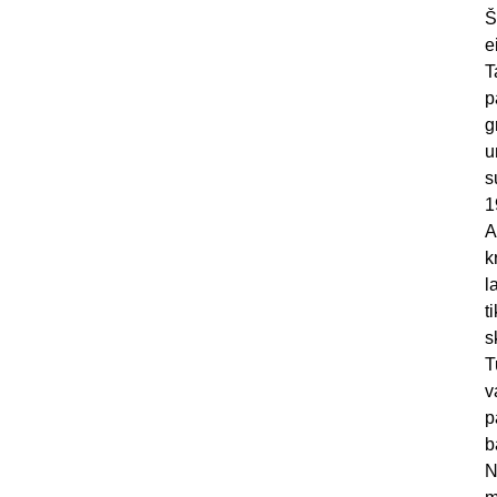
Š
e
T
p
g
u
s
1
A
k
l
t
s
T
v
p
b
N