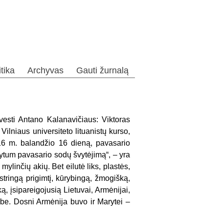
itika
Archyvas
Gauti žurnalą
sivesti Antano Kalanavičiaus: Viktoras
ilniaus universiteto lituanistų kurso,
016 m. balandžio 16 dieną, pavasario
tytum pavasario sodų švytėjimą“, – yra
ylinčių akių. Bet eilutė liks, plastės,
istringą prigimtį, kūrybingą, žmogišką,
ką, įsipareigojusią Lietuvai, Armėnijai,
mybe. Dosni Armėnija buvo ir Marytei –