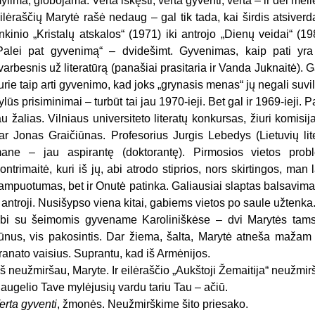
ylima, globojama. Verta iškęsti, verta gyventi, verta – ir dėl meilė
ilėraščių Marytė rašė nedaug – gal tik tada, kai širdis atsiver
inkinio „Kristalų atskalos“ (1971) iki antrojo „Dienų veidai“ (1
Palei pat gyvenimą“ – dvidešimt. Gyvenimas, kaip pati yra
varbesnis už literatūrą (panašiai prasitaria ir Vanda Juknaitė). G
urie taip arti gyvenimo, kad joks „grynasis menas“ jų negali suvili
ylūs prisiminimai – turbūt tai jau 1970-ieji. Bet gal ir 1969-ieji.
au žalias. Vilniaus universiteto literatų konkursas, žiuri komisi
ar Jonas Graičiūnas. Profesorius Jurgis Lebedys (Lietuvių lite
ane – jau aspirantę (doktorantę). Pirmosios vietos prob
ontrimaitė, kuri iš jų, abi atrodo stiprios, nors skirtingos, ma
ampuotumas, bet ir Onutė patinka. Galiausiai slaptas balsavimas
 antroji. Nusišypso viena kitai, gabiems vietos po saule užtenka
bi su šeimomis gyvename Karoliniškėse – dvi Marytės tamsi
ūnus, vis pakosintis. Dar žiema, šalta, Marytė atneša mažam l
ranato vaisius. Suprantu, kad iš Armėnijos.
š neužmiršau, Maryte. Ir eilėraščio „Aukštoji Žemaitija“ neužmir
augelio Tave mylėjusių vardu tariu Tau – ačiū.
erta gyventi
, žmonės. Neužmirškime šito priesako.