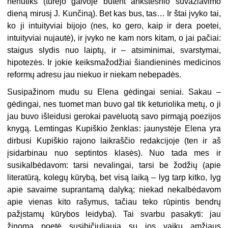
nenutiks (turėjo galvoje būtent ankstesnio suvažiavimo
dieną mirusį J. Kunčiną). Bet kas bus, tas… Ir štai įvyko tai,
ko ji intuityviai bijojo (nes, ko gero, kaip ir dera poetei,
intuityviai nujautė), ir įvyko ne kam nors kitam, o jai pačiai:
staigus slydis nuo laiptų, ir – atsiminimai, svarstymai,
hipotezės. Ir jokie keiksmažodžiai šiandieninės medicinos
reformų adresu jau niekuo ir niekam nebepadės.
Susipažinom mudu su Elena gėdingai seniai. Sakau –
gėdingai, nes tuomet man buvo gal tik keturiolika metų, o ji
jau buvo išleidusi gerokai pavėluotą savo pirmąją poezijos
knygą. Lemtingas Kupiškio ženklas: jaunystėje Elena yra
dirbusi Kupiškio rajono laikraščio redakcijoje (ten ir aš
įsidarbinau nuo septintos klasės). Nuo tada mes ir
susikalbėdavom: tarsi nevalingai, tarsi be žodžių (apie
literatūrą, kolegų kūrybą, bet visą laiką – lyg tarp kitko, lyg
apie savaime suprantamą dalyką; niekad nekalbėdavom
apie vienas kito rašymus, tačiau teko rūpintis bendrų
pažįstamų kūrybos leidyba). Tai svarbu pasakyti: jau
žinoma poetė susibičiuliauja su jos vaikų amžiaus