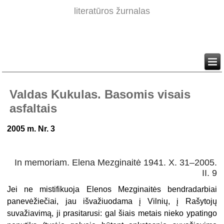
literatūros žurnalas
Valdas Kukulas. Basomis visais
asfaltais
2005 m. Nr. 3
In memoriam. Elena Mezginaitė 1941. X. 31–2005.
II. 9
Jei ne mistifikuoja Elenos Mezginaitės bendradarbiai
panevėžiečiai, jau išvažiuodama į Vilnių, į Rašytojų
suvažiavimą, ji prasitarusi: gal šiais metais nieko ypatingo