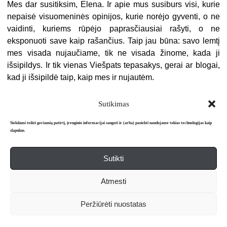
Mes dar susitiksim, Elena. Ir apie mus susiburs visi, kurie
nepaisė visuomeninės opinijos, kurie norėjo gyventi, o ne
vaidinti, kuriems rūpėjo paprasčiausiai rašyti, o ne
eksponuoti save kaip rašančius. Taip jau būna: savo lemtį
mes visada nujaučiame, tik ne visada žinome, kada ji
išsipildys. Ir tik vienas Viešpats tepasakys, gerai ar blogai,
kad ji išsipildė taip, kaip mes ir nujautėm.
Sutikimas
Siekdami teikti geriausią patirtį, įrenginio informacijai saugoti ir (arba) pasiekti naudojame tokias technologijas kaip
slapukus.
Sutikti
Apie mus
Redakcija
Prenumerata
Atmesti
Literatūros mėnraštis „Metai“ © 2026. Leidžiamas nuo 1991 m.
Peržiūrėti nuostatas
Powered by
WordPress
and
WordPress Theme
created with Artisteer.