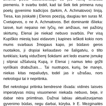
piemeniu. Ir svarbu todėl, kad tai šiek tiek primena rusų
poetų gyvenimo tradicijos (tarkim, A. Achmatovos) liniją.
Tiesa, kas įsiskaitė į Elenos poeziją, daugiau ten suras M.
Cvetajevos, o ne A. Achmatovos. Bet dominantė išlieka:
laisvė, kuri nepaiso nei lyčių, nei amžiaus, nei pažiūrų
skirtumų. Elenai jie niekad nebuvo svarbūs. Per visą
Kupiškio miestą basi eidavom į kapines ieškoti kokio nors
mums svarbaus žmogaus kapo, jei būdavo geros
nuotaikos, ji drąsiai keliaudavo ne šaligatviu, o tilto
turėklais; kartą viduržiemį šokdami ant ledo esame įsmukę
į silpnai užšalusią Kupą, ir Elenai į namus teko grįžti
vyriškais drabužiais… Tai nuotrupos, kurių, be manęs,
niekas kitas nepaliudys, todėl jas ir užrašau, nors
nekrologui tai ir nepritinka.
Bet nekrologui pritinka bendresnė išvada: vidinės laisvės
imperatyvas mūsų visuomenei niekada nebuvo, beje, ir
dabar nėra priimtinas. Dažnai labiau aktualizuojamas
gyvenimo būdas, negu darbai, kūryba. Ir E. Mezginaitės