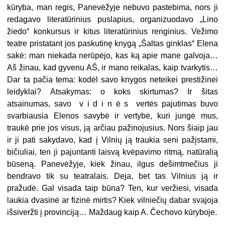
kūryba, man regis, Panevėžyje nebuvo pastebima, nors ji
redagavo literatūrinius puslapius, organizuodavo „Lino
žiedo“ konkursus ir kitus literatūrinius renginius. Vežimo
teatre pristatant jos paskutinę knygą „Šaltas ginklas“ Elena
sakė: man niekada nerūpėjo, kas ką apie mane galvoja…
Aš žinau, kad gyvenu AŠ, ir mano reikalas, kaip tvarkytis…
Dar ta pačia tema: kodėl savo knygos neteikei prestižinei
leidyklai? Atsakymas: o koks skirtumas? Ir šitas
atsainumas, savo v i d i n ė s vertės pajutimas buvo
svarbiausia Elenos savybė ir vertybė, kuri jungė mus,
traukė prie jos visus, ją arčiau pažinojusius. Nors šiaip jau
ir ji pati sakydavo, kad į Vilnių ją traukia seni pažįstami,
bičiuliai, ten ji pajuntanti laisvą kvėpavimo ritmą, natūralią
būseną. Panevėžyje, kiek žinau, ilgus dešimtmečius ji
bendravo tik su teatralais. Deja, bet tas Vilnius ją ir
pražudė. Gal visada taip būna? Ten, kur veržiesi, visada
laukia dvasinė ar fizinė mirtis? Kiek vilniečių dabar svajoja
išsiveržti į provinciją… Maždaug kaip A. Čechovo kūryboje.