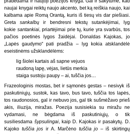
pradedama ir naujoji poezijos knyga. Gal ir sakytume, kad
naujai knygai reiktų naujo akcento, bet ką reiškia naujo, kai
kalbama apie Romą Orantą, kuris iš tiesų vis dar piešiasi.
Greta
sankalbų
ir bendresni tekstų sutankėjimai, lyg
kokie
santankiai
, priartėjimai prie tų, kurie yra svarbūs, tos
pačios poetinės lygos žaidėjai. Donaldas Kajokas, jo
„Lapės gaudymo“ pati pradžia – lyg kokia atsklandėlė
eseistinėms užsklandėlėms:
lig šiolei kartais aš sapne vejuos
raudoną lapę, vėjas, lietūs merkia
staiga sustoju paupy – ai, tuščia jos…
Frazeologinis mostas, bet ir sąmonės gestas – nesivyk iš
paskutiniųjų, sustok, kas tavo, bus tavo, tuščia tos lapės,
tos raudonosios, gal ir nebuvo jos, gal tik sušmėžavo prieš
akis, iliuzija, miražas. Poezija susisiekia su miražu ne
vydamasi, ne bėgdama iš paskutiniųjų, o tik
susiliesdama
šypsulingai
, kaip D. Kajokas ir pasakytų. D.
Kajoko
tuščia jos
ir A. Marčėno
tuščia jo
– iš skirtingų