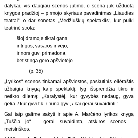
dalykai, vis daugiau scenos jutimo, o scena juk užduota
knygos pradžioj – pirmojo skyriaus pavadinimas „Liaudies
teatrai“, o dar sonetas „Medžiuškių spektaklis“, kur puiki
teatrinė strofa:
šioj dramoje tikrai gana
intrigos, vasaros ir vėjo,
ir nors guvi primadona,
bet stinga gero apšvietėjo
(p. 35)
„Lyrikos“ scenos tinkamai apšviestos, paskutinis eilėraštis
užbaigia knygą kaip spektaklį, lyg išsprendžia tikro ir
netikro dilemą: „Karalystėj, kur gyvybės nedaug, gyva
gelia, / kur gyvi tik ir būna gyvi, / kai gerai suvaidinti.“
Gal taip galime sakyti ir apie A. Marčėno lyrikos knygą
„Tuščia jo“ – gerai suvaidinta, atskiros scenos –
meistriškos.