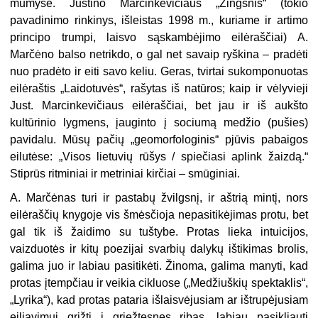
mumyse. Justino Marcinkevičiaus „Žingsnis“ (tokio
pavadinimo rinkinys, išleistas 1998 m., kuriame ir artimo
principo trumpi, laisvo sąskambėjimo eilėraščiai) A.
Marčėno balso netrikdo, o gal net savaip ryškina – pradėti
nuo pradėto ir eiti savo keliu. Geras, tvirtai sukomponuotas
eilėraštis „Laidotuvės“, rašytas iš natūros; kaip ir vėlyvieji
Just. Marcinkevičiaus eilėraščiai, bet jau ir iš aukšto
kultūrinio lygmens, įauginto į sociumą medžio (pušies)
pavidalu. Mūsų pačių „geomorfologinis“ pjūvis pabaigos
eilutėse: „Visos lietuvių rūšys / spiečiasi aplink žaizdą.“
Stiprūs ritminiai ir metriniai kirčiai – smūginiai.
A. Marčėnas turi ir pastabų žvilgsnį, ir aštrią mintį, nors
eilėraščių knygoje vis šmėsčioja nepasitikėjimas protu, bet
gal tik iš žaidimo su tuštybe. Protas lieka intuicijos,
vaizduotės ir kitų poezijai svarbių dalykų ištikimas brolis,
galima juo ir labiau pasitikėti. Žinoma, galima manyti, kad
protas įtempčiau ir veikia cikluose („Medžiuškių spektaklis“,
„Lyrika“), kad protas pataria išlaisvėjusiam ar ištrupėjusiam
eiliavimui grįžti į griežtesnes ribas, labiau pasikliauti