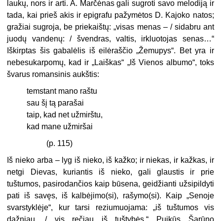
laukų, nors ir arti. A. Marčėnas gali sugroti savo melodiją ir
tada, kai prieš akis ir epigrafu pažymėtos D. Kajoko natos;
gražiai sugroja, be priekaištų: „visas menas – / sidabru ant
juodų vandenų: / švendras, valtis, irkluotojas senas…“
Iškirptas šis gabalėlis iš eilėraščio „Žemupys“. Bet yra ir
nebesukarpomų, kad ir „Laiškas“ „Iš Vienos albumo“, toks
švarus romansinis aukštis:
temstant mano raštu
sau šį tą parašai
taip, kad net užmirštu,
kad mane užmiršai
(p. 115)
Iš nieko arba – lyg iš nieko, iš kažko; ir niekas, ir kažkas, ir
netgi Dievas, kuriantis iš nieko, gali glaustis ir prie
tuštumos, pasirodančios kaip būsena, geidžianti užsipildyti
pati iš savęs, iš kalbėjimo(si), rašymo(si). Kaip „Senoje
svarstyklėje“, kur tarsi reziumuojama: „iš tuštumos vis
dažniau, / vis rečiau iš tuštybės.“ Puikūs Šarūno