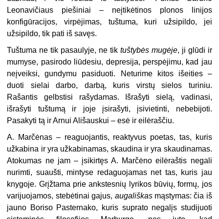
Leonavičiaus piešiniai – neįtikėtinos plonos linijos
konfigūracijos, virpėjimas, tuštuma, kuri užsipildo, jei
užsipildo, tik pati iš savęs.
Tuštuma ne tik pasaulyje, ne tik
tuštybės mugėje
, ji glūdi ir
mumyse, pasirodo liūdesiu, depresija, perspėjimu, kad jau
neįveiksi, gundymu pasiduoti. Neturime kitos išeities –
duoti sielai darbo, darbą, kuris virstų sielos turiniu.
Rašantis gelbstisi rašydamas. Išrašyti sielą, vadinasi,
išrašyti tuštumą ir joje įsirašyti, įsivietinti, nebebijoti.
Pasakyti tą ir Arnui Ališauskui – esė ir eilėraščiu.
A. Marčėnas – reaguojantis, reaktyvus poetas, tas, kuris
užkabina ir yra užkabinamas, skaudina ir yra skaudinamas.
Atokumas ne jam – įsikirtęs A. Marčėno eilėraštis negali
nurimti, suaušti, mintyse redaguojamas net tas, kuris jau
knygoje. Grįžtama prie ankstesnių lyrikos būvių, formų, jos
varijuojamos, stebėtinai gajus,
augališkas
mąstymas: čia iš
jauno Boriso Pasternako, kuris suprato negalįs studijuoti