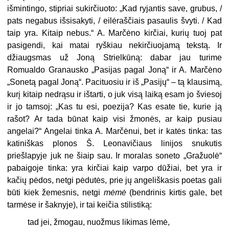
išmintingo, stipriai sukirčiuoto: „Kad ryjantis save, grubus, /
pats negabus išsisakyti, / eilėraščiais pasaulis švyti. / Kad
taip yra. Kitaip nebus.“ A. Marčėno kirčiai, kurių tuoj pat
pasigendi, kai matai ryškiau nekirčiuojamą tekstą. Ir
džiaugsmas už Joną Strielkūną: dabar jau turime
Romualdo Granausko „Pasijas pagal Joną“ ir A. Marčėno
„Sonetą pagal Joną“. Pacituosiu ir iš „Pasijų“ – tą klausimą,
kurį kitaip nedrąsu ir ištarti, o juk visą laiką esam jo šviesoj
ir jo tamsoj: „Kas tu esi, poezija? Kas esate tie, kurie ją
rašot? Ar tada būnat kaip visi žmonės, ar kaip pusiau
angelai?“ Angelai tinka A. Marčėnui, bet ir katės tinka: tas
katiniškas plonos Š. Leonavičiaus linijos snukutis
priešlapyje juk ne šiaip sau. Ir moralas soneto „Gražuolė“
pabaigoje tinka: yra kirčiai kaip varpo dūžiai, bet yra ir
kačių pėdos, netgi pėdutės, prie jų angeliškasis poetas gali
būti kiek žemesnis, netgi
mėmė
(bendrinis kirtis gale, bet
tarmėse ir šaknyje), ir tai keičia stilistiką:
tad jei, žmogau, nuožmus likimas lėmė,