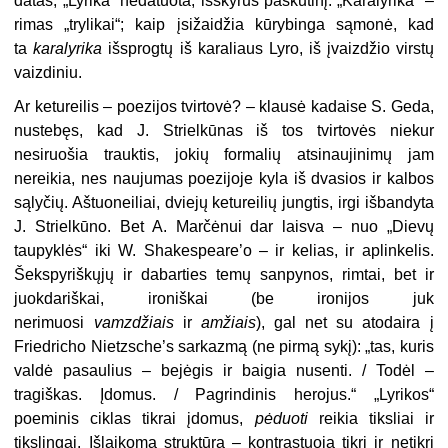
datas, „Lyrika“ nedatuota, išskyrus paskutinį. „Karalyrika“ –
rimas „trylikai“; kaip įsižaidžia kūrybinga sąmonė, kad
ta
karalyrika
išsprogtų iš karaliaus Lyro, iš įvaizdžio virstų
vaizdiniu.
Ar ketureilis – poezijos tvirtovė? – klausė kadaise S. Geda,
nustebęs, kad J. Strielkūnas iš tos tvirtovės niekur
nesiruošia trauktis, jokių formalių atsinaujinimų jam
nereikia, nes naujumas poezijoje kyla iš dvasios ir kalbos
sąlyčių. Aštuoneiliai, dviejų ketureilių jungtis, irgi išbandyta
J. Strielkūno. Bet A. Marčėnui dar laisva – nuo „Dievų
taupyklės“ iki W. Shakespeare’o – ir kelias, ir aplinkelis.
Šekspyriškųjų ir dabarties temų sanpynos, rimtai, bet ir
juokdariškai, ironiškai (be ironijos juk
nerimuosi
vamzdžiais
ir
amžiais
), gal net su atodaira į
Friedricho Nietzsche’s sarkazmą (ne pirmą sykį): „tas, kuris
valdė pasaulius – bejėgis ir baigia nusenti. / Todėl –
tragiškas. Įdomus. / Pagrindinis herojus.“ „Lyrikos“
poeminis ciklas tikrai įdomus,
pėduoti
reikia tiksliai ir
tikslingai. Išlaikoma struktūra – kontrastuoja tikri ir netikri