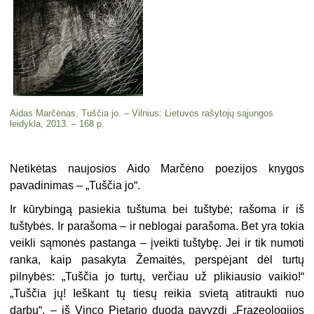
Aidas Marčėnas. Tuščia jo. – Vilnius: Lietuvos rašytojų sąjungos
leidykla, 2013. – 168 p.
Netikėtas naujosios Aido Marčėno poezijos knygos
pavadinimas – „Tuščia jo“.
Ir kūrybingą pasiekia tuštuma bei tuštybė; rašoma ir iš
tuštybės. Ir parašoma – ir neblogai parašoma. Bet yra tokia
veikli sąmonės pastanga – įveikti tuštybę. Jei ir tik numoti
ranka, kaip pasakyta Žemaitės, perspėjant dėl turtų
pilnybės: „Tuščia jo turtų, verčiau už plikiausio vaikio!“
„Tuščia jų! Ieškant tų tiesų reikia svietą atitraukti nuo
darbų“, – iš Vinco Pietario duoda pavyzdį „Frazeologijos