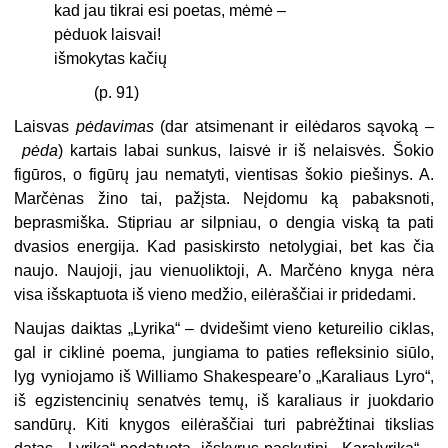
kad jau tikrai esi poetas, mėmė –
pėduok laisvai!
išmokytas kačių
(p. 91)
Laisvas
pėdavimas
(dar atsimenant ir eilėdaros sąvoką –
pėda
) kartais labai sunkus, laisvė ir iš nelaisvės. Šokio
figūros, o figūrų jau nematyti, vientisas šokio piešinys. A.
Marčėnas žino tai, pažįsta. Neįdomu ką pabaksnoti,
beprasmiška. Stipriau ar silpniau, o dengia viską ta pati
dvasios energija. Kad pasiskirsto netolygiai, bet kas čia
naujo. Naujoji, jau vienuoliktoji, A. Marčėno knyga nėra
visa išskaptuota iš vieno medžio, eilėraščiai ir pridedami.
Naujas daiktas „Lyrika“ – dvidešimt vieno ketureilio ciklas,
gal ir ciklinė poema, jungiama to paties refleksinio siūlo,
lyg vyniojamo iš Williamo Shakespeare’o „Karaliaus Lyro“,
iš egzistencinių senatvės temų, iš karaliaus ir juokdario
sandūrų. Kiti knygos eilėraščiai turi pabrėžtinai tikslias