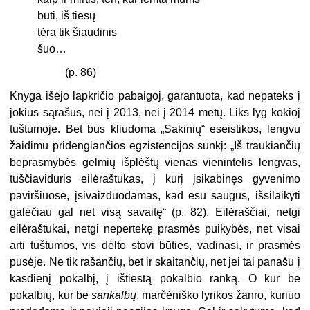
būti, iš tiesų
tėra tik šiaudinis
šuo…
(p. 86)
Knyga išėjo lapkričio pabaigoj, garantuota, kad nepateks į
jokius sąrašus, nei į 2013, nei į 2014 metų. Liks lyg kokioj
tuštumoje. Bet bus kliudoma „Sakinių“ eseistikos, lengvu
žaidimu pridengiančios egzistencijos sunkį: „Iš traukiančių
beprasmybės gelmių išplėštų vienas vienintelis lengvas,
tuščiaviduris eilėraštukas, į kurį įsikabinęs gyvenimo
paviršiuose, įsivaizduodamas, kad esu saugus, išsilaikyti
galėčiau gal net visą savaitę“ (p. 82). Eilėraščiai, netgi
eilėraštukai, netgi nepertekę prasmės puikybės, net visai
arti tuštumos, vis dėlto stovi būties, vadinasi, ir prasmės
pusėje. Ne tik rašančių, bet ir skaitančių, net jei tai panašu į
kasdienį pokalbį, į ištiestą pokalbio ranką. O kur be
pokalbių, kur be
sankalbų
, marčėniško lyrikos žanro, kuriuo