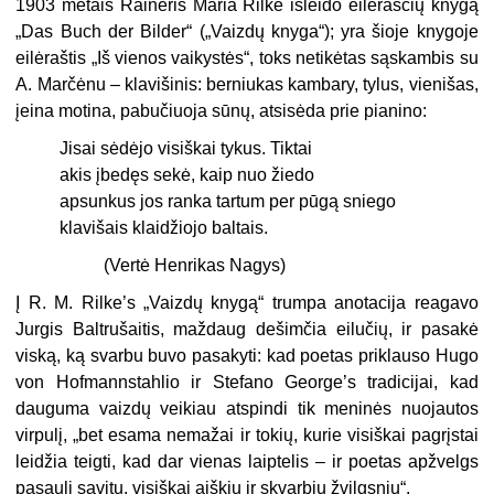
1903 metais Raineris Maria Rilke išleido eilėraščių knygą
„Das Buch der Bilder“ („Vaizdų knyga“); yra šioje knygoje
eilėraštis „Iš vienos vaikystės“, toks netikėtas sąskambis su
A. Marčėnu – klavišinis: berniukas kambary, tylus, vienišas,
įeina motina, pabučiuoja sūnų, atsisėda prie pianino:
Jisai sėdėjo visiškai tykus. Tiktai
akis įbedęs sekė, kaip nuo žiedo
apsunkus jos ranka tartum per pūgą sniego
klavišais klaidžiojo baltais.
(Vertė Henrikas Nagys)
Į R. M. Rilke’s „Vaizdų knygą“ trumpa anotacija reagavo
Jurgis Baltrušaitis, maždaug dešimčia eilučių, ir pasakė
viską, ką svarbu buvo pasakyti: kad poetas priklauso Hugo
von Hofmannstahlio ir Stefano George’s tradicijai, kad
dauguma vaizdų veikiau atspindi tik meninės nuojautos
virpulį, „bet esama nemažai ir tokių, kurie visiškai pagrįstai
leidžia teigti, kad dar vienas laiptelis – ir poetas apžvelgs
pasaulį savitu, visiškai aiškiu ir skvarbiu žvilgsniu“.