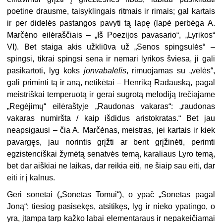
poetine drausme, taisyklingais ritmais ir rimais; gal kartais
ir per didelės pastangos pavyti tą lapę (lapė perbėga A.
Marčėno eilėraščiais – „Iš Poezijos pavasario“, „Lyrikos“
VI). Bet staiga akis užkliūva už „Senos spingsulės“ –
spingsi, tikrai spingsi sena ir nemari lyrikos šviesa, ji gali
pasikartoti, lyg koks
jonvabalėlis
, rimuojamas su „vėlės“,
gali priminti tą ir aną, netikėtai – Henriką Radauską, pagal
meistriškai temperuotą ir gerai sugrotą melodiją trečiajame
„Regėjimų“ eilėraštyje „Raudonas vakaras“: „raudonas
vakaras numiršta / kaip išdidus aristokratas.“ Bet jau
neapsigausi – čia A. Marčėnas, meistras, jei kartais ir kiek
pavargęs, jau norintis grįžti ar bent grįžinėti, perimti
egzistenciškai žymėtą senatvės temą, karaliaus Lyro temą,
bet dar aiškiai ne laikas, dar reikia eiti, ne šiaip sau eiti, dar
eiti ir į kalnus.
Geri sonetai („Sonetas Tomui“), o ypač „Sonetas pagal
Joną“; tiesiog pasisekęs, atsitikęs, lyg ir nieko ypatingo, o
yra, įtampa tarp kažko labai elementaraus ir nepakeičiamai