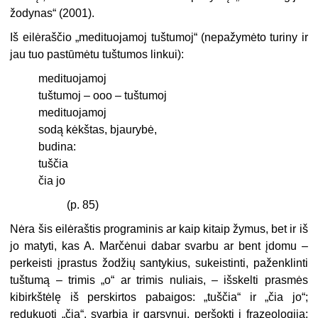
žodynas“ (2001).
Iš eilėraščio „medituojamoj tuštumoj“ (nepažymėto turiny ir
jau tuo pastūmėtu tuštumos linkui):
medituojamoj
tuštumoj – ooo – tuštumoj
medituojamoj
sodą kėkštas, bjaurybė,
budina:
tuščia
čia jo
(p. 85)
Nėra šis eilėraštis programinis ar kaip kitaip žymus, bet ir iš
jo matyti, kas A. Marčėnui dabar svarbu ar bent įdomu –
perkeisti įprastus žodžių santykius, sukeistinti, paženklinti
tuštumą – trimis „o“ ar trimis nuliais, – išskelti prasmės
kibirkštėlę iš perskirtos pabaigos: „tuščia“ ir „čia jo“;
redukuoti „čia“, svarbią ir garsynui, peršokti į frazeologiją: