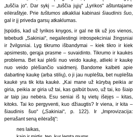
„tuščia jo“. Dar sykį – „tuščia jųjų“ „Lyrikos“ aštuntajame
eilėraštyje. Prie
tuštumos
atkakliai kabinasi
šiaudinis šuo
,
gal ir jį priveda garsų atkaklumas.
Įspūdis, kad už lyrikos knygos, ir gal ne tik už jos vienos,
tebebudi „Sakiniai“, negailestingi introspekciniai žingsniai
ir žvilgsniai. Lyg tikrumo išbandymai – kiek tikro ir kiek
apsimesto, gerąja prasme – suvaidinto. Tikrumo ir kaukės
problema. Bet kai plėši nuo veido kaukę, atlieki ir kaukę
nuo veido plėšiančio vaidmenį. Bandome kalbėti apie
dabartinę kaukę (arba stilių), o ji jau nuplėšta, bet nuplėšta
kaukė yra tik kita kaukė. „Kai mane už kūrybą peikia ar
giria, peikia ar giria už tai, kas galbūt buvo, už tai, ko šiaip
ar taip jau nebėra. Esu seniai iš tų vietų išėjęs – kitas,
kitoks. Tai ko pergyventi, kuo džiaugtis? Ir viena, ir kita –
šiaudinis šuo“ („Sakiniai“, p. 122). Ir „Improvizacija:
perrašant seną eilėraštį“:
nes laikas,
kaip ir mirtis, ten, kur lemta mums