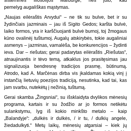
sisteminės filosofijos Marburge, nes juto, kad
pernelyg
augališkas
mąstymas.
„Naujas eilėraštis Arvydui“ – ne tik su bulve, bet ir su
žydinčiais jazminais – jau iš Sigito Gedos; karšta bulvė,
laiko formos, yra ir karščiuojanti bulvė burnoj, toj žmogaus
kūno ovalinėj tuštumoj. Augalų atskirybės, tokie augaliniai
asmenys – jazminas, varnalėša, be konkurencijos – žydinti
ieva. Dar – riešutas; gerai padarytas eilėraštis „Riešutas“,
atnaujinantis ir tėvo temą, atkaklus jos prasitęsimas jau
signalizuoja bendresnę tradicijos prasmę, būtinumą.
Atrodo, kad A. Marčėnas dirba vis įkaldamas kokią vinį į
irstančią lietuvių poezijos tradiciją, nesutinka, kad tai, kas
jam svarbu, nutekėtų į nežinią, tuštumą.
Gerai skamba „Žingsniai“, su išsklaidyta dvylikos mėnesių
programa, kartais ir su žodžio ar jo formos netikėtu
sulankstymu, lyg iš kokio minkšto metalo – kaip
„Balandyje“: „dulkės ir dulkės, / ir tu, / dulkių angele,
žiedadulkyti.“ Metų laikų, mėnesių atgarsiai – kiek jų