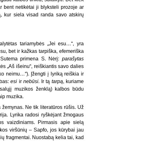
 bent netikėtai ji blyksteli prozoje ar
ą, kur siela visad randa savo atskirų
alytėtas tariamybės „Jei esu…“, yra
esu, bet ir kažkas tarpiška, efemeriška
 Sutema primena S. Nėrį:
parašytas
tės „Aš išeinu“, reiškiantis savo dalies
ko neimu…“). Įžengti į lyriką reiškia ir
ibas:
esi
ir
nebūsi.
Ir tą
tarpą
, kuriame
salųjį muzikos ženklą) kalbos būdu
aip muzika.
 žemynas. Ne tik literatūros rūšis. Už
orija. Lyrika radosi ryškėjant žmogaus
los vaizdiniams. Pirmasis apie sielą
rikos viršūnių – Sapfo, jos kūrybai jau
čių fragmentai. Nuostabą kelia tai, kad