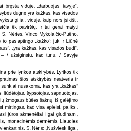
gai bręsta viduje, „darbuojasi tavyje“,
 esybės dugne yra kažkas, kas visados
sta giliai, viduje, kaip nors įsikišti,
čia tik paviršių, ir tai gerai matyti
ų: S. Nėries, Vinco Mykolaičio-Putino.
je to paslaptingo „kažko“: juk ir Liūnė
daus“, „yra kažkas, kas visados budi“.
– / užsiginsiu, kad turiu. / Savyje
na prie lyrikos atskirybės. Lyrikos tik
upratimas šios atskirybės neatveria ir
s sunkiai nusakoma, kas yra „kažkas“
s, liūdėtojas, šypsotojas, sapnuotojas,
ačių žmogaus būties šaknų, iš galėjimo
i mirtingas, kad visa apleisi, paliksi.
rsi jūros akmenėliai ilgai gludinami,
ėmis, intonacinėmis dermėmis. Liaudies
vienkartinis. S. Nėris: „Nušviesk ilgai,