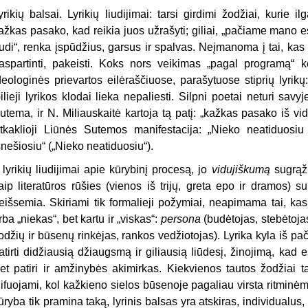
yrikių balsai. Lyrikių liudijimai: tarsi girdimi žodžiai, kurie il
ažkas pasako, kad reikia juos užrašyti; giliai, „pačiame mano
udi“, renka įspūdžius, garsus ir spalvas. Neįmanoma į tai, kas vyk
aspartinti, pakeisti. Koks nors veikimas „pagal programą“ kei
deologinės prievartos eilėraščiuose, parašytuose stiprių lyrik
ilieji lyrikos klodai lieka nepaliesti. Silpni poetai neturi savy
utema, ir N. Miliauskaitė kartoja tą patį: „kažkas pasako iš vi
tkaklioji Liūnės Sutemos manifestacija: „Nieko neatiduosiu 
šnešiosiu“ („Nieko neatiduosiu“).
r lyrikių liudijimai apie kūrybinį procesą, jo
vidujiškumą
sugrąži
aip literatūros rūšies (vienos iš trijų, greta epo ir dramos) s
eišsemia. Skiriami tik formalieji požymiai, neapimama tai, ka
rba „niekas“, bet kartu ir „viskas“:
persona
(budėtojas, stebėtoja
odžių ir būsenų rinkėjas, rankos vedžiotojas). Lyrika kyla iš p
atirti didžiausią džiaugsmą ir giliausią liūdesį, žinojimą, kad es
et patiri ir amžinybės akimirkas. Kiekvienos tautos žodžiai ta
lifuojami, kol kažkieno sielos būsenoje pagaliau virsta ritmin
ūryba tik pramina taką, lyrinis balsas yra atskiras, individualus, 