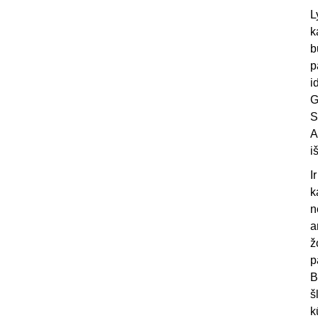
L
k
b
p
i
G
S
A
i
I
k
n
a
ž
p
B
š
k