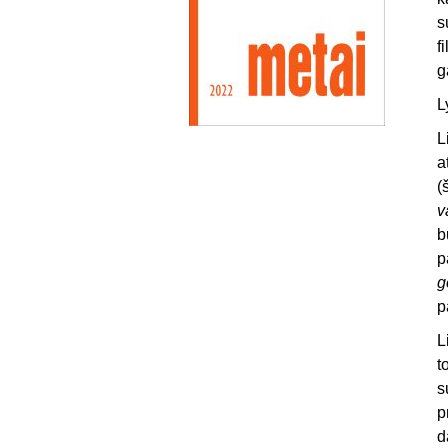
s
f
g
L
L
a
(
v
b
p
g
p
L
t
s
p
d