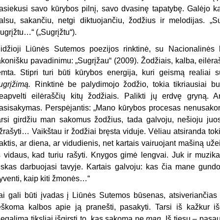
asiekusi savo kūrybos pilnį, savo dvasinę tapatybę. Galėjo ka
alsu, sakančiu, netgi diktuojančiu, žodžius ir melodijas. „S
ugrįžtu…“ („Sugrįžtu“).
idžioji Liūnės Sutemos poezijos rinktinė, su Nacionalinės 
akonišku pavadinimu: „Sugrįžau“ (2009). Žodžiais, kalba, eilėra
emta. Stipri turi būti kūrybos energija, kuri geismą realiai su
ugrįžimą.
Rinktinė be palydimojo žodžio, tokia tikriausiai b
eapvelti eilėraščių kitų žodžiais. Palikti jų erdvę gryną.
asisakymas. Perspėjantis: „Mano kūrybos procesas nenusakoma
arsi girdžiu man sakomus žodžius, tada galvoju, nešioju juos
žrašyti… Vaikštau ir žodžiai bręsta viduje. Vėliau atsiranda to
aktis, ar diena, ar vidudienis, net kartais vairuojant mašiną 
š vidaus, kad turiu rašyti. Knygos gimė lengvai. Juk ir muzik
iskas darbuojasi tavyje. Kartais galvoju: kas čia mane gundo 
yventi, kaip kiti žmonės…“
ai gali būti įvadas į Liūnės Sutemos būsenas, atsiveriančias
eškoma kalbos apie ją pranešti, pasakyti. Tarsi iš kažkur i
egalima tiksliai išgirsti to, kas sakoma ne
man
. Iš tiesų – pasau