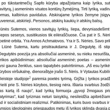
r po tūkstantmečių Sapfo kūryba atpažįstama kaip lyrika, sute
avityrą, į asmeninės visatos kontūrų žymėjimą. Tirti lyriką, vadinas
ormas, kalbinius pavidalus. Atskirajame lyrikos žemyne įsigyv
uverenai, atskirieji.
Personos
, atskirų kaukių ir atskirų balsų.
iūnės Sutemos, vienos savitųjų lyrikių, liepa, devyniasdešimt
iepos seserys, susitikusios tik eilėraščiuose. Čia pat ir S. N
oetinė orbita. Yra Annos Achmatovos. Yra ir S. Nėries. Savo prik
r Liūnė Sutema, kartu prisitraukdama ir J. Degutytę, iš stipr
Degutytės poezija yra absoliučiai asmeninė, su nieku nesurišta,
yrikos apibūdinimas:
absoliučiai
asmeninė
; poetas – asmeninė
arsi gauna ženklus, savo tapatybės patvirtinimus. „Aš esu lyrik
ūrybos viršukalnę, dienoraštyje įrašo S. Nėris. Ir Vytautas Kubi
2
šleistoje studijoje
paremia poetės tyrimą. Grįžta į lyrikos pradž
rieiti prie S. Nėries kūrybos, tiesiog nėra. Ištaria svarbius žodži
as kartą iš naujo“, kad lyriką formuoja „gyvoji žmogaus pri
atyrimas“, kad lyrizmas neturi taisyklių, nesileidžia apibrėži
ad ir socialistiniam realizmui. Patikinimas, kuris buvo svarbus ir d
amsios ideologinės priespaudos metu iš lyrikos sklinda dvasią p