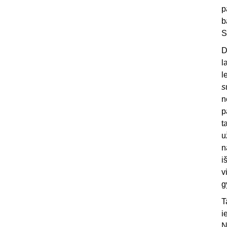
p
b
S
D
l
l
s
n
p
t
u
n
i
v
g
T
i
N