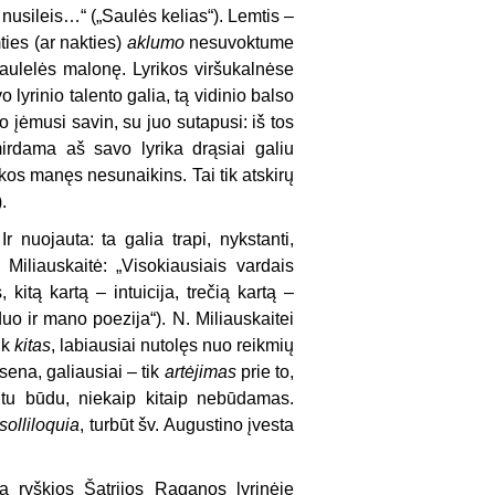
 nusileis…“ („Saulės kelias“). Lemtis –
ties (ar nakties)
aklumo
nesuvoktume
saulelės malonę. Lyrikos viršukalnėse
 lyrinio talento galia, tą vidinio balso
o įėmusi savin, su juo sutapusi: iš tos
mirdama aš savo lyrika drąsiai galiu
ikos manęs nesunaikins. Tai tik atskirų
.
r nuojauta: ta galia trapi, nykstanti,
iliauskaitė: „Visokiausiais vardais
 kitą kartą – intuicija, trečią kartą –
uo ir mano poezija“). N. Miliauskaitei
tik
kitas
, labiausiai nutolęs nuo reikmių
būsena, galiausiai – tik
artėjimas
prie to,
itu būdu, niekaip kitaip nebūdamas.
solliloquia
, turbūt šv. Augustino įvesta
a ryškios Šatrijos Raganos lyrinėje