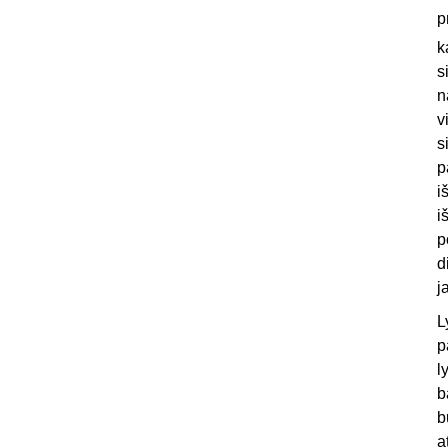
p
k
s
n
v
s
p
i
i
p
d
j
L
p
l
b
b
a