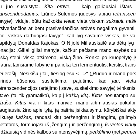
u juo susaistyta.
Kita erdvė
, – kaip galiausiai ištars
ranscenduodamas
. Liūnės Sutemos judesys labiau
retransce
tavyje
), viduje, būtų kažkokia
vieta
; vieta viskam
sukrauti
,
neši
tsiveriančios ar bent prasiveriančios erdvės negalima gyventi
ad „viskas darbuojasi tavyje“, kad lyg savaime viskas, be var
apildytų Donaldas Kajokas. O Nijolė Miliauskaitė ataidėtų lyg i
onacija: „Giliai giliai manyje, kažkur pačiame mano esybės du
iską stebi, viską atsimena, viską žino. Renka po kruopelytę į
rauna tamsiame lobyne ir palieka ten fermentuotis, keistis, transf
 eilėraštį. Nesikišu į tai, tiesiog esu <…>“ („Ruduo ir mano poez
yrinės būsenos, susitelkimo, pajutimo, kad
jau
, viet
etranscendencijos (artėjimo į save, susitelkimo savyje) tvinksnis.
 tave (tai tik gramatika), kaip į kažką
kitą
.
Kitas
nesutampa su t
žrašo.
Kitas
yra ir kitas manyje, mano artimiausias pokalbin
augiausia žino apie tylą, ją patiria įsiklausymu, kūrybiškai ak
sikūręs
kažkas
, randasi kitų peržengimų ir įžengimų galimyb
etaforos, formuojasi iš įžengimų ir peržengimų, iš
vietos viduj
idžiausią vidinės kalbos suintensyvėjimą,
perkėlimo
(net
perme