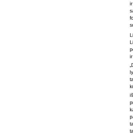
i
s
f
s
L
L
p
i
„
l
t
k
i
p
k
p
t
t