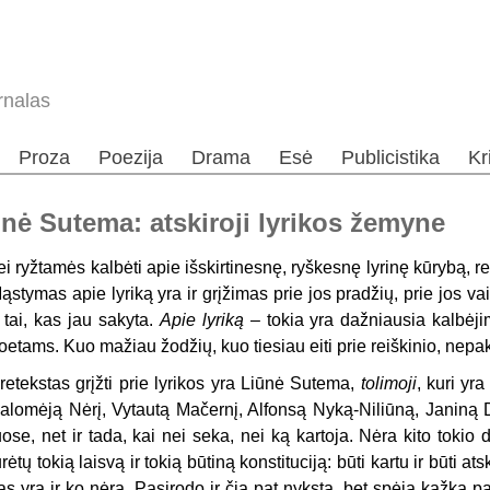
rnalas
Proza
Poezija
Drama
Esė
Publicistika
Kr
ūnė Sutema: atskiroji lyrikos žemyne
ei ryžtamės kalbėti apie išskirtinesnę, ryškesnę lyrinę kūrybą, re
ąstymas apie lyriką yra ir grįžimas prie jos pradžių, prie jos vai
r tai, kas jau sakyta.
Apie lyriką
– tokia yra dažniausia kalbėjim
oetams. Kuo mažiau žodžių, kuo tiesiau eiti prie reiškinio, nepakl
retekstas grįžti prie lyrikos yra Liūnė Sutema,
tolimoji
, kuri yra
alomėją Nėrį, Vytautą Mačernį, Alfonsą Nyką-Niliūną, Janiną Deg
uose, net ir tada, kai nei seka, nei ką kartoja. Nėra kito tokio d
urėtų tokią laisvą ir tokią būtiną konstituciją: būti kartu ir būti ats
as yra ir ko nėra. Pasirodo ir čia pat nyksta, bet spėja kažką pag