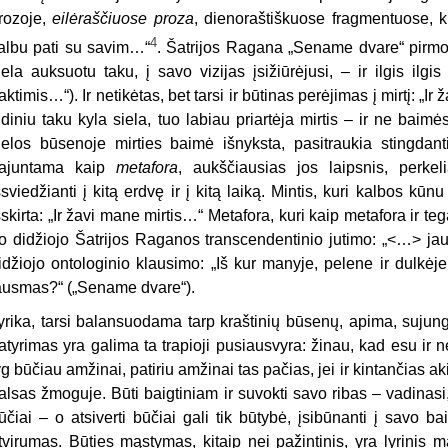
rozoje,
eilėraščiuose
proza
, dienoraštiškuose fragmentuose, 
4
albu pati su savim…“
. Šatrijos Ragana „Sename dvare“ pirmoj
iela auksuotu taku, į savo vizijas įsižiūrėjusi, – ir ilgis ilgi
aktimis…“). Ir netikėtas, bet tarsi ir būtinas perėjimas į mirtį: 
idiniu taku kyla siela, tuo labiau priartėja mirtis – ir ne baim
ielos būsenoje mirties baimė išnyksta, pasitraukia stingdantis
ajuntama kaip
metafora
, aukščiausias jos laipsnis, perkeli
šsviedžianti į kitą erdvę ir į kitą laiką. Mintis, kuri kalbos kūnu
šskirta: „Ir žavi mane mirtis…“ Metafora, kuri kaip metafora ir tega
o didžiojo Šatrijos Raganos transcendentinio jutimo: „<…> jau
idžiojo ontologinio klausimo: „Iš kur manyje, pelene ir dulkėj
ausmas?“ („Sename dvare“).
yrika, tarsi balansuodama tarp kraštinių būsenų, apima, sujung
atyrimas yra galima ta trapioji pusiausvyra: žinau, kad esu ir n
yg būčiau amžinai, patiriu amžinai tas pačias, jei ir kintančias a
alsas žmoguje. Būti baigtiniam ir suvokti savo ribas – vadinasi,
ūčiai – o atsiverti būčiai gali tik būtybė, įsibūnanti į savo b
tvirumas. Būties mąstymas, kitaip nei pažintinis, yra lyrinis 