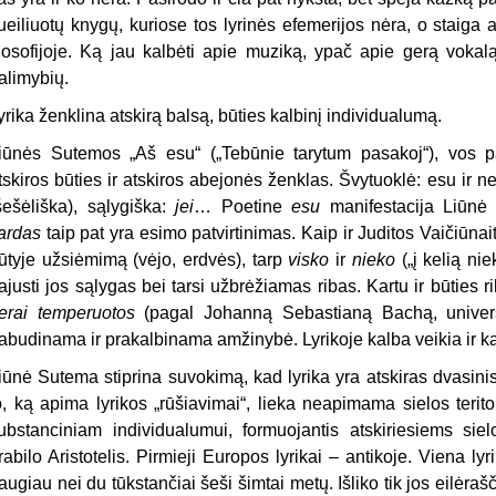
ueiliuotų knygų, kuriose tos lyrinės efemerijos nėra, o staiga ar
ilosofijoje. Ką jau kalbėti apie muziką, ypač apie gerą vokal
alimybių.
yrika ženklina atskirą balsą, būties kalbinį individualumą.
iūnės Sutemos „Aš esu“ („Tebūnie tarytum pasakoj“), vos p
tskiros būties ir atskiros abejonės ženklas. Švytuoklė: esu ir n
šešėliška), sąlygiška:
jei
… Poetine
esu
manifestacija Liūnė
ardas
taip pat yra esimo patvirtinimas. Kaip ir Juditos Vaičiūnai
ūtyje užsiėmimą (vėjo, erdvės), tarp
visko
ir
nieko
(„į kelią nie
ajusti jos sąlygas bei tarsi užbrėžiamas ribas. Kartu ir būties r
erai temperuotos
(pagal Johanną Sebastianą Bachą, univer
abudinama ir prakalbinama amžinybė. Lyrikoje kalba veikia ir k
iūnė Sutema stiprina suvokimą, kad lyrika yra atskiras dvasinis
o, ką apima lyrikos „rūšiavimai“, lieka neapimama sielos terit
ubstanciniam individualumui, formuojantis atskiriesiems sie
rabilo Aristotelis. Pirmieji Europos lyrikai – antikoje. Viena ly
augiau nei du tūkstančiai šeši šimtai metų. Išliko tik jos eilėraš