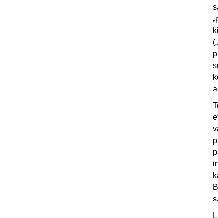
s
„
k
(
p
s
k
a
T
e
v
p
p
i
k
B
s
L