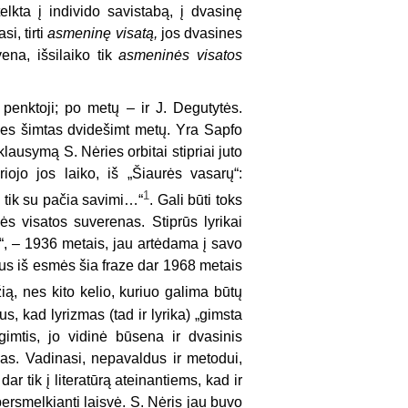
lkta į individo savistabą, į dvasinę
i, tirti
asmeninę visatą,
jos dvasines
ena, išsilaiko tik
asmeninės visatos
 penktoji; po metų – ir J. Degutytės.
ėries šimtas dvidešimt metų. Yra Sapfo
lausymą S. Nėries orbitai stipriai juto
iojo jos laiko, iš „Šiaurės vasarų“:
1
 tik su pačia savimi…“
. Gali būti toks
s visatos suverenas. Stiprūs lyrikai
ė“, – 1936 metais, jau artėdama į savo
lius iš esmės šia fraze dar 1968 metais
ią, nes kito kelio, kuriuo galima būtų
us, kad lyrizmas (tad ir lyrika) „gimsta
gimtis, jo vidinė būsena ir dvasinis
amas. Vadinasi, nepavaldus ir metodui,
ar tik į literatūrą ateinantiems, kad ir
ersmelkianti laisvė. S. Nėris jau buvo