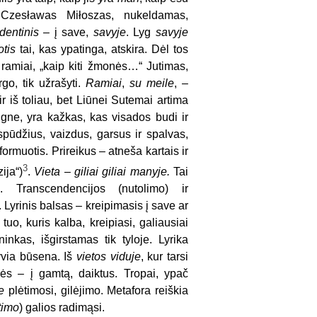
 Czesławas Miłoszas, nukeldamas,
ndentinis –
į save,
savyje
. Lyg
savyje
otis
tai, kas ypatinga, atskira. Dėl tos
 ramiai, „kaip kiti žmonės…“ Jutimas,
go, tik užrašyti.
Ramiai
,
su meile
, –
r iš toliau, bet Liūnei Sutemai artima
gne, yra kažkas, kas visados budi ir
spūdžius, vaizdus, garsus ir spalvas,
ormuotis. Prireikus – atneša kartais ir
3
ija“)
.
Vieta – giliai giliai manyje.
Tai
a. Transcendencijos (nutolimo) ir
 Lyrinis balsas – kreipimasis į save ar
uo, kuris kalba, kreipiasi, galiausiai
inkas, išgirstamas tik tyloje. Lyrika
tyvia būsena. Iš
vietos
viduje
, kur tarsi
ės – į gamtą, daiktus. Tropai, ypač
e
plėtimosi, gilėjimo. Metafora reiškia
timo
)
galios radimąsi.