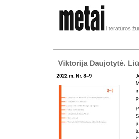
literatūros žu
Viktorija Daujotytė. Li
2022 m. Nr. 8–9
J
M
i
p
P
S
j
t
k