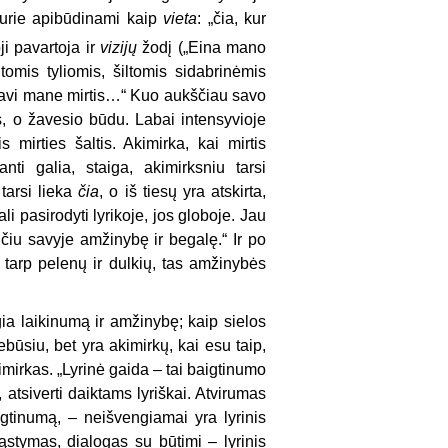
kurie apibūdinami kaip
vieta
: „čia, kur
i pavartoja ir
vizijų
žodį („Eina mano
s tomis tyliomis, šiltomis sidabrinėmis
„Ir žavi mane mirtis…“ Kuo aukščiau savo
ės, o žavesio būdu. Labai intensyvioje
 mirties šaltis. Akimirka, kai mirtis
anti galia, staiga, akimirksniu tarsi
 tarsi lieka
čia
, o iš tiesų yra atskirta,
li pasirodyti lyrikoje, jos globoje. Jau
čiu savyje amžinybę ir begalę.“ Ir po
e tarp pelenų ir dulkių, tas amžinybės
ia laikinumą ir amžinybę; kaip sielos
ebūsiu, bet yra akimirkų, kai esu taip,
kimirkas. „Lyrinė gaida – tai baigtinumo
 atsiverti daiktams lyriškai. Atvirumas
aigtinumą, – neišvengiamai yra lyrinis
mąstymas, dialogas su būtimi – lyrinis