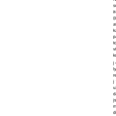
s
t
(
a
k
p
t
v
k
į
l
r
į
u
d
į
m
d