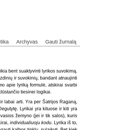
itika
Archyvas
Gauti žurnalą
ikia bent suaktyvinti lyrikos suvokimą.
zdinių ir suvokinių, bandant atnaujinti
o apie lyriką formulė, atskirai svarbi
ūstančio tiesinei logikai.
 ir labai arti. Yra per Šatrijos Raganą,
utytę. Lyrikai yra kituose ir kiti yra
vasios žemyno (jei ir tik salos), kuris
kirai,
individualiuoju kodu
. Lyrika iš to,
auti kalbos tinklu, sulaikyti. Bet kiek