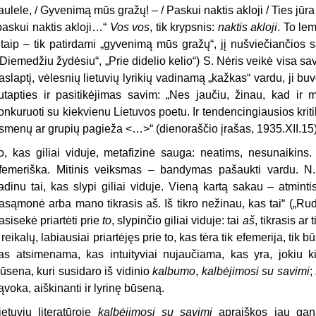
aulele, / Gyvenimą mūs gražų! – / Paskui naktis akloji / Ties jūra
paskui naktis akloji…“
Vos vos
, tik krypsnis:
naktis akloji
. To lem
itaip – tik patirdami „gyvenimą mūs gražų“, jį nušviečiančios 
„Diemedžiu žydėsiu“, „Prie didelio kelio“) S. Nėris veikė visa savo
aslaptį, vėlesnių lietuvių lyrikių vadinamą „kažkas“ vardu, ji buv
utapties ir pasitikėjimas savim: „Nes jaučiu, žinau, kad ir 
onkuruoti su kiekvienu Lietuvos poetu. Ir tendencingiausios krit
smenų ar grupių pagieža <…>“ (dienoraščio įrašas, 1935.XII.15)
o, kas giliai viduje, metafizinė sauga: neatims, nesunaikins. I
femeriška. Mitinis veiksmas – bandymas pašaukti vardu. N. M
adinu tai, kas slypi giliai viduje. Vieną kartą sakau – atmintis,
asąmonė arba mano tikrasis aš. Iš tikro nežinau, kas tai“ („Rud
asisekė priartėti prie
to
, slypinčio giliai viduje: tai
aš
, tikrasis ar 
r reikalų, labiausiai priartėjęs prie to, kas tėra tik efemerija, tik 
as atsimenama, kas intuityviai nujaučiama, kas yra, jokiu k
ūsena, kuri susidaro iš vidinio
kalbumo
,
kalbėjimosi su savimi
;
ąvoka, aiškinanti ir lyrinę būseną.
ietuvių literatūroje
kalbėjimosi su savimi
apraiškos jau gan