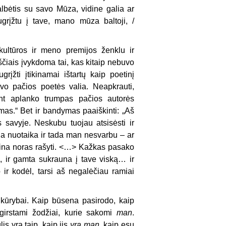
lbėtis su savo Mūza, vidine galia ar
ugrįžtu į tave, mano mūza baltoji, /
kultūros ir meno premijos ženklu ir
ščiais įvykdoma tai, kas kitaip nebuvo
grįžti įtikinamai ištartų kaip poetinį
uvo pačios poetės valia. Neapkrauti,
 Ant aplanko trumpas pačios autorės
s.“ Bet ir bandymas paaiškinti: „Aš
 savyje. Neskubu tuojau atsisėsti ir
kia nuotaika ir tada man nesvarbu – ar
užeina noras rašyti. <…> Kažkas pasako
a, ir gamta sukrauna į tave viską… ir
ir kodėl, tarsi aš negalėčiau ramiai
 kūrybai. Kaip būsena pasirodo, kaip
šgirstami žodžiai, kurie sakomi
man
.
lis yra taip, kaip jis
yra
man
, kaip esu