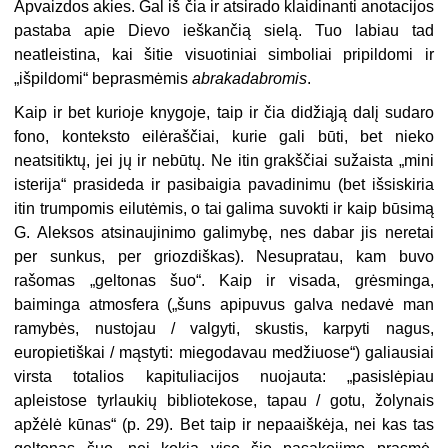
Apvaizdos akies. Gal iš čia ir atsirado klaidinanti anotacijos
pasta­ba apie Dievo ieškančią sielą. Tuo la­biau tad
neatleistina, kai šitie visuo­tiniai simboliai pripildomi ir
„išpildo­mi“ beprasmėmis
abrakadabromis
.
Kaip ir bet kurioje knygoje, taip ir čia didžiąją dalį sudaro
fono, konteks­to eilėraščiai, kurie gali būti, bet nieko
neatsitiktų, jei jų ir nebūtų. Ne itin grakščiai sužaista „mini
isterija“ prasi­deda ir pasibaigia pavadinimu (bet iš­siskiria
itin trumpomis eilutėmis, o tai galima suvokti ir kaip būsimą
G. Alek­sos atsinaujinimo galimybę, nes dabar jis neretai
per sunkus, per griozdiš­kas). Nesupratau, kam buvo
rašomas „geltonas šuo“. Kaip ir visada, grės­minga,
baiminga atmosfera („šuns apipuvus galva nedavė man
ramybės, nustojau / valgyti, skustis, karpyti na­gus,
europietiškai / mąstyti: miegoda­vau medžiuose“) galiausiai
virsta to­talios kapituliacijos nuojauta: „pasi­slėpiau
apleistose tyrlaukių biblio­tekose, tapau / gotu, žolynais
apžėlė kūnas“ (p. 29).
Bet taip ir nepaaiškėja, nei kas tas