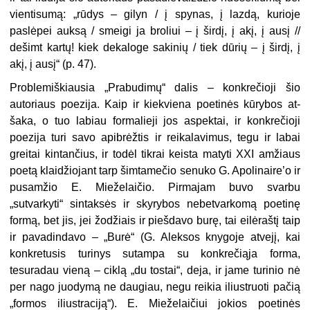
vientisumą: „rūdys – gilyn / į spy­nas, į lazdą, kurioje
paslėpei auksą / smeigi ja broliui – į širdį, į akį, į ausį //
dešimt kartų! kiek dekaloge sakinių / tiek dūrių – į širdį, į
akį, į ausį“ (p. 47).
Problemiškiausia „Prabudimų“ da­lis – konkrečioji šio
autoriaus poezija. Kaip ir kiekviena poetinės kūrybos at­
šaka, o tuo labiau formalieji jos aspek­tai, ir konkrečioji
poezija turi savo api­brėžtis ir reikalavimus, tegu ir labai
greitai kintančius, ir todėl tikrai keis­ta matyti XXI amžiaus
poetą klaidžio­jant tarp šimtamečio senuko G. Apolinaire’o ir
pusamžio E. Mieželaičio. Pirmajam buvo svarbu
„sutvarkyti“ sin­taksės ir skyrybos nebetvarkomą poe­tinę
formą, bet jis, jei žodžiais ir pieš­davo burę, tai eilėraštį taip
ir pavadin­davo – „Burė“ (G. Aleksos knygoje at­vejį, kai
konkretusis turinys sutampa su konkrečiąja forma,
tesuradau vieną – ciklą „du tostai“, deja, ir jame turinio nė
per nago juodymą ne daugiau, negu reikia iliustruoti pačią
„formos iliust­raciją“). E. Mieželaičiui jokios poetinės