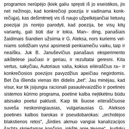
programos nerūpėjo (kiek galiu spręsti iš jo eseistikos, jis
net nežinojo, kad konkrečioji poezija ir vadinama konk­
rečiąja), kas dešimtmetį vis iš naujo užpelkėjančiai lietuvių
poezijai jis no­rėjo parodyti, kad poezija, be visų kitų
variantų, gali būti dar ir tokia. Man– ding, panašiais
žaidimais šiandien už­siima ir G. Aleksa, nors kuriems vel­
niams solidžiam vyrui apsimesti pen­kiamečiu vaiku, taip ir
neaišku. Juk B. Januševičius panašaus eksperimen­to
aikštelėse jaučiasi ir geriau, ir re­zultatai geresni. Kita
vertus, sakyčiau, Autoriaus valia, kokius eilėraščius ra– ir
konkrečiosios poezijos pa­vyzdžius apeičiau negirdomis.
Bet čia išlenda vienas itin didelis „bet“. Jau minėjau, kad
visur, kur tik įsijungia racionali pasaulėvaizdžio ir poetinės
sistemos kūrimo programa, poetinė kalba neįtikėtinu būdu
atsisako poetui paklusti. Kaip tik šiuose eilėraščiuose
suveša neskoningiausias, vulgariau­sias G. Aleksos
poetinės kalbos baro­kas ir pseudobarokas: „orchidėjos
blaks­tienos retos“, „širdies akmuo vangiai kanalizacijos
šachta skriedamas kosčiojo, inkštė apie tėvynę“, „kudirkų