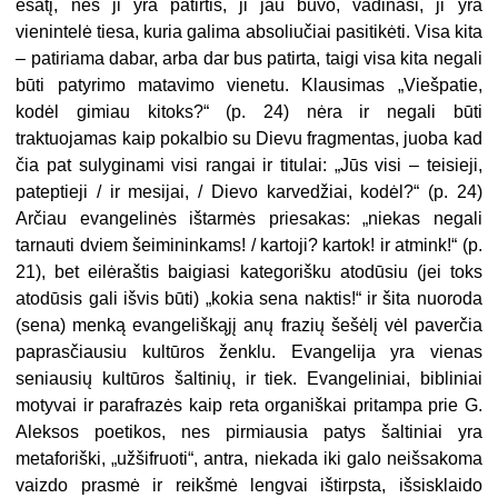
esatį, nes ji yra patirtis, ji jau buvo, vadinasi, ji yra
vienintelė tiesa, kuria galima absoliučiai pasitikėti. Visa kita
– patiriama dabar, arba dar bus patirta, taigi visa kita negali
būti patyrimo matavimo vienetu. Klausimas „Viešpatie,
kodėl gimiau kitoks?“ (p. 24) nėra ir negali būti
traktuojamas kaip pokal­bio su Dievu fragmentas, juoba kad
čia pat sulyginami visi rangai ir titulai: „Jūs visi – teisieji,
pateptieji / ir mesi­jai, / Dievo karvedžiai, kodėl?“ (p. 24)
Arčiau evangelinės ištarmės priesa­kas: „niekas negali
tarnauti dviem šei­mininkams! / kartoji? kartok! ir at­mink!“ (p.
21), bet eilėraštis baigiasi kategorišku atodūsiu (jei toks
atodūsis gali išvis būti) „kokia sena naktis!“ ir šita nuoroda
(sena) menką evangeliškąjį anų frazių šešėlį vėl paverčia
paprasčiausiu kultūros ženklu. Evan­gelija yra vienas
seniausių kultūros šaltinių, ir tiek. Evangeliniai, bibliniai
motyvai ir parafrazės kaip reta or­ganiškai pritampa prie G.
Aleksos poetikos, nes pirmiausia patys šalti­niai yra
metaforiški, „užšifruoti“, ant­ra, niekada iki galo neišsakoma
vaizdo prasmė ir reikšmė lengvai ištirpsta, išsisklaido