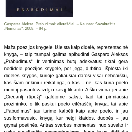
Gasparas Aleksa. Prabudimai: eilėraščiai. – Kaunas: Savaitraštis
„Nemunas“, 2009. – 84 p.
Maža poezijos knygelė, išleista kaip didelė, reprezentacinė
knyga, – taip trumpai galima apibūdinti Gasparo Aleksos
„Prabudimus“. Ir vertinimas būtų adekvatus: tikrai gera
nedidelė poezijos knygelė, per jėgą, dirbtinai iš­plėsta iki
didelės knygos, kurioje ga­liausiai darosi visai nebeaišku,
kas šiam rinkiniui reikalinga, o kas – ne, kas kuria poeto
meninį pasaulėvaizdį, o kas jį tik ardo. Aišku viena: jei apie
„Giedantį rūpužį“ galėjome sakyti, kad tai pirmiausia
prozininko, o tik paskui poeto eilėraščių knyga, tai apie
„Pabu­dimus“ jau turime kalbėti kaip apie poeto, ir jau
susiformavusio, knygą, kur netgi klaidos, duobės – jau
grynai poetinės. Antras svarbus momentas: nuo suvelto ir