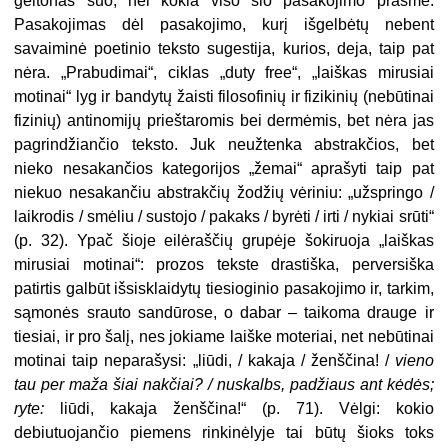
geltonas šuo, nei kokia viso šio pasakojimo prasmė.
Pasakojimas dėl pasakojimo, kurį išgelbėtų nebent
savaiminė poetinio teksto sugestija, kurios, deja, taip pat
nėra. „Prabu­dimai“, ciklas „duty free“, „laiškas mirusiai
motinai“ lyg ir bandytų žaisti filosofinių ir fizikinių (nebūtinai
fizi­nių) antinomijų prieštaromis bei der­mėmis, bet nėra jas
pagrindžiančio teksto. Juk neužtenka abstrakčios, bet
nieko nesakančios kategorijos „žemai“ aprašyti taip pat
niekuo nesakančiu abstrakčių žodžių vėriniu: „užspringo /
laikrodis / smėliu / sustojo / pakaks / byrėti / irti / nykiai srūti“
(p. 32). Ypač šioje eilėraščių grupėje šokiruoja „laiškas
mirusiai motinai“: prozos tekste drastiška, perversiška
patirtis galbūt išsisklaidytų tiesioginio pasa­kojimo ir, tarkim,
sąmonės srauto sandūrose, o dabar – taikoma drauge ir
tiesiai, ir pro šalį, nes jokiame laiške moteriai, net nebūtinai
motinai taip neparašysi:
„liūdi, / kakaja / ženščina! /
vieno
tau per maža šiai nakčiai? / nuskalbs, padžiaus ant kėdės;
ryte:
liūdi, kakaja ženščina!“ (p. 71).
Vėlgi: kokio
debiutuojančio piemens rinkinė­lyje tai būtų šioks toks