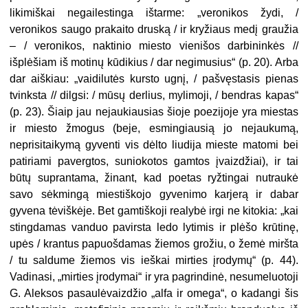
likimiškai negailestinga ištarme: „veronikos žydi, /
veronikos saugo pra­kaito druską / ir kryžiaus medį grau­žia
– / veronikos, naktinio miesto vie­nišos darbininkės //
išplėšiam iš moti­nų kūdikius / dar negimusius“ (p. 20). Arba
dar aiškiau: „vaidilutės kursto ug­nį, / pašvęstasis pienas
tvinksta // dilg­si: / mūsų derlius, mylimoji, / bendras kapas“
(p. 23). Šiaip jau nejaukiausias šioje poezijoje yra miestas
ir miesto žmogus (beje, esmingiausią jo nejau­kumą,
neprisitaikymą gyventi vis dėl­to liudija mieste matomi bei
patiriami pavergtos, suniokotos gamtos įvaiz­džiai), ir tai
būtų suprantama, žinant, kad poetas ryžtingai nutraukė
savo sėkmingą miestiškojo gyvenimo kar­jerą ir dabar
gyvena tėviškėje. Bet gamtiškoji realybė irgi ne kitokia: „kai
stingdamas vanduo pavirsta ledo ly­timis ir plėšo krūtinę,
upės / krantus papuošdamas žiemos grožiu, o žemė miršta
/ tu saldume žiemos vis ieškai mirties įrodymų“ (p. 44).
Vadinasi, „mirties įrodymai“ ir yra pagrindinė, nesumeluotoji
G. Aleksos pasaulė­vaizdžio „alfa ir omega“, o kadangi šis