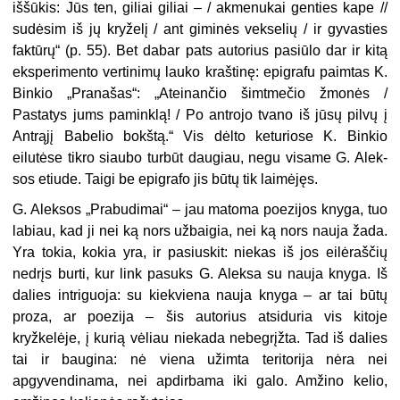
iššūkis: Jūs ten, giliai giliai – / akmenukai genties kape //
sudėsim iš jų kryželį / ant gimi­nės vekselių / ir gyvasties
faktūrų“ (p. 55). Bet dabar pats autorius pasiūlo dar ir kitą
eksperimento vertinimų lauko kraštinę: epigrafu paimtas K.
Binkio „Pranašas“: „Ateinančio šimtmečio žmonės /
Pastatys jums paminklą! / Po antrojo tvano iš jūsų pilvų į
Antrąjį Babelio bokštą.“ Vis dėlto ke­turiose K. Binkio
eilutėse tikro siaubo turbūt daugiau, negu visame G. Alek­
sos etiude. Taigi be epigrafo jis būtų tik laimėjęs.
G. Aleksos „Prabudimai“ – jau ma­toma poezijos knyga, tuo
labiau, kad ji nei ką nors užbaigia, nei ką nors nauja žada.
Yra tokia, kokia yra, ir pasiuskit: niekas iš jos eilėraščių
nedrįs burti, kur link pasuks G. Aleksa su nauja knyga. Iš
dalies intriguoja: su kiek­viena nauja knyga – ar tai būtų
proza, ar poezija – šis autorius atsiduria vis kitoje
kryžkelėje, į kurią vėliau nie­kada nebegrįžta. Tad iš dalies
tai ir baugina: nė viena užimta teritorija nė­ra nei
apgyvendinama, nei apdirbama iki galo. Amžino kelio,