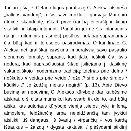
Tačiau į šią P. Celano fugos para­frazę G. Aleksa atsineša
„baltijos van­denį“, o šis savo ruožtu – garsiąją Mai­ronio
ritminę skanduotę, iškart priverčiančią eilėraštį ir kitaip
skaityti, ir kitaip intonuoti. Pagaliau jei ne šis intonacinis
(taigi ir giluminis pras­mės) posūkis, nelabai suprantamas
čia būtų kad ir teresėlės pasirodymas. O kai finale G.
Aleksa net grafiškai iš­ryškina imperatyvią savo pasaulio
vie­numos formulę, supranti, kad įtakų ieškoti čia išvis
nedera, kad papras­čiausiai šitaip įsiliejama į klasikinę
vakarietiškojo modernizmo tradiciją: „delnas prie delno /
rieškutės // veidas prie veido / rožė // širdis prie širdies /
kūdikis // Jo žodžių niekas negirdi“ (p. 13). Apie Dievo
buvimą ar nebu­vimą G. Aleksos kūryboje dar kalbė­sime
atskirai, o ši citata mums kol kas svarbi tik dėl to, kad būtų
aišku, kas autoriaus kūryboje vienija „sielos įvy­kį“ ir foną,
atmosferą, leidžiančią arba neleidžiančią tam įvykiui
atsitikti: „iš dangaus, iš švarių / virpančių – vos kardą
ištraukus – žaizdų / dygsta kak­tusai / plėšydami stiklinį