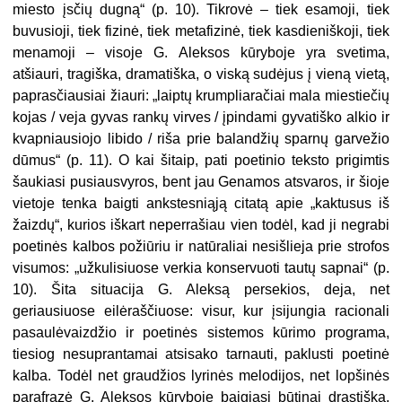
miesto įsčių dugną“ (p. 10). Tikrovė – tiek esamoji, tiek
buvusioji, tiek fizinė, tiek metafi­zinė, tiek kasdieniškoji, tiek
menamo­ji – visoje G. Aleksos kūryboje yra sve­tima,
atšiauri, tragiška, dramatiška, o viską sudėjus į vieną vietą,
papras­čiausiai žiauri: „laiptų krumpliaračiai mala miestiečių
kojas / veja gyvas ran­kų virves / įpindami gyvatiško alkio ir
kvapniausiojo libido / riša prie balan­džių sparnų garvežio
dūmus“ (p. 11). O kai šitaip, pati poetinio teksto pri­gimtis
šaukiasi pusiausvyros, bent jau Genamos atsvaros, ir šioje
vietoje tenka baigti ankstesniąją citatą apie „kaktusus iš
žaizdų“, kurios iškart ne­perrašiau vien todėl, kad ji negrabi
poetinės kalbos požiūriu ir natūraliai nesišlieja prie strofos
visumos: „užku­lisiuose verkia konservuoti tautų sap­nai“ (p.
10). Šita situacija G. Aleksą persekios, deja, net
geriausiuose eilė­raščiuose: visur, kur įsijungia racionali
pasaulėvaizdžio ir poetinės sistemos kūrimo programa,
tiesiog nesupranta­mai atsisako tarnauti, paklusti poetinė
kalba. Todėl net graudžios lyrinės me­lodijos, net lopšinės
parafrazė G. Alek­sos kūryboje baigiasi būtinai drastiš­ka,