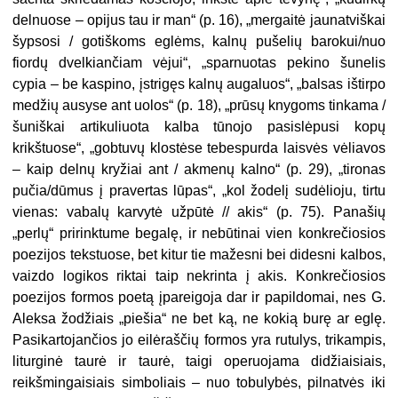
del­nuose – opijus tau ir man“ (p. 16), „mer­gaitė jaunatviškai
šypsosi / gotiškoms eglėms, kalnų pušelių barokui/nuo
fiordų dvelkiančiam vėjui“, „sparnuo­tas pekino šunelis
cypia – be kaspino, įstrigęs kalnų augaluos“, „balsas iš­tirpo
medžių ausyse ant uolos“ (p. 18), „prūsų knygoms tinkama /
šuniškai ar­tikuliuota kalba tūnojo pasislėpusi ko­pų
krikštuose“, „gobtuvų klostėse te­bespurda laisvės vėliavos
– kaip delnų kryžiai ant / akmenų kalno“ (p. 29), „ti­ronas
pučia/dūmus į pravertas lū­pas“, „kol žodelį sudėlioju, tirtu
vienas: vabalų karvytė užpūtė // akis“ (p. 75). Panašių
„perlų“ pririnktume begalę, ir nebūtinai vien konkrečiosios
poezijos tekstuose, bet kitur tie mažesni bei di­desni kalbos,
vaizdo logikos riktai taip nekrinta į akis. Konkrečiosios
poezijos formos poetą įpareigoja dar ir papildo­mai, nes G.
Aleksa žodžiais „piešia“ ne bet ką, ne kokią burę ar eglę.
Pasikar­tojančios jo eilėraščių formos yra rutu­lys, trikampis,
liturginė taurė ir taurė, taigi operuojama didžiaisiais,
reikšmin­gaisiais simboliais – nuo tobulybės, pil­natvės iki