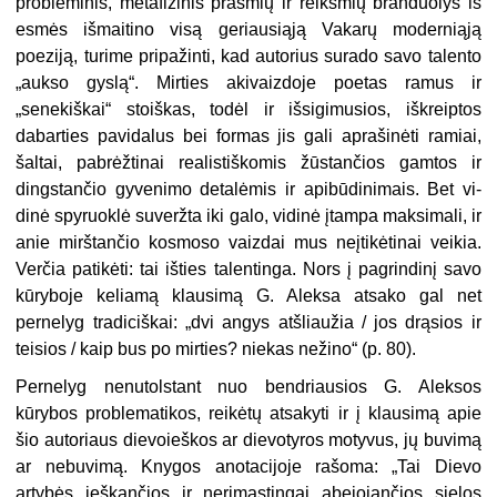
probleminis, metafizinis prasmių ir reikšmių branduolys iš
esmės išmaiti­no visą geriausiąją Vakarų moderniąją
poeziją, turime pripažinti, kad auto­rius surado savo talento
„aukso gyslą“. Mirties akivaizdoje poetas ramus ir
„senekiškai“ stoiškas, todėl ir išsigimusios, iškreiptos
dabarties pavidalus bei formas jis gali aprašinėti ramiai,
šaltai, pabrėžtinai realistiškomis žūs­tančios gamtos ir
dingstančio gyveni­mo detalėmis ir apibūdinimais. Bet vi­
dinė spyruoklė suveržta iki galo, vidi­nė įtampa maksimali, ir
anie mirštan­čio kosmoso vaizdai mus neįtikėtinai veikia.
Verčia patikėti: tai išties talen­tinga. Nors į pagrindinį savo
kūryboje keliamą klausimą G. Aleksa atsako gal net
pernelyg tradiciškai: „dvi angys atšliaužia / jos drąsios ir
teisios / kaip bus po mirties? niekas nežino“ (p. 80).
Pernelyg nenutolstant nuo bend­riausios G. Aleksos
kūrybos proble­matikos, reikėtų atsakyti ir į klausimą apie
šio autoriaus dievoieškos ar dievotyros motyvus, jų buvimą
ar nebu­vimą. Knygos anotacijoje rašoma: „Tai Dievo
artybės ieškančios ir nerimas­tingai abejojančios sielos