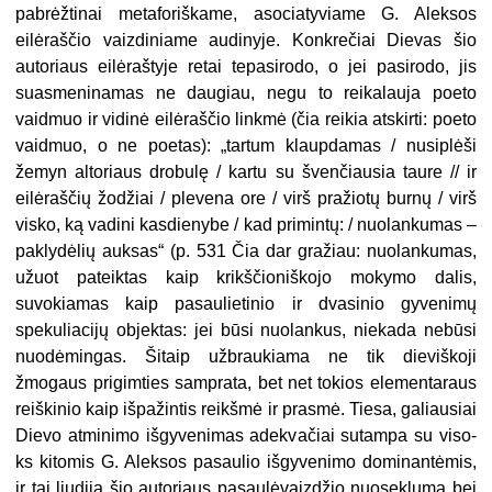
pabrėžtinai metaforiška­me, asociatyviame G. Aleksos
eilėraš­čio vaizdiniame audinyje. Konkrečiai Dievas šio
autoriaus eilėraštyje retai tepasirodo, o jei pasirodo, jis
suasme­ninamas ne daugiau, negu to reikalau­ja poeto
vaidmuo ir vidinė eilėraščio linkmė (čia reikia atskirti: poeto
vaid­muo, o ne poetas): „tartum klaupda­mas / nusiplėši
žemyn altoriaus dro­bulę / kartu su švenčiausia taure // ir
eilėraščių žodžiai / plevena ore / virš pražiotų burnų / virš
visko, ką vadini kasdienybe / kad primintų: / nuolanku­mas –
paklydėlių auksas“ (p. 531 Čia dar gražiau: nuolankumas,
užuot pa­teiktas kaip krikščioniškojo mokymo dalis,
suvokiamas kaip pasaulietinio ir dvasinio gyvenimų
spekuliacijų objek­tas: jei būsi nuolankus, niekada nebūsi
nuodėmingas. Šitaip užbraukiama ne tik dieviškoji
žmogaus prigimties samprata, bet net tokios elementaraus
reiš­kinio kaip išpažintis reikšmė ir prasmė. Tiesa, galiausiai
Dievo atminimo išgy­venimas adekvačiai sutampa su viso­
ks kitomis G. Aleksos pasaulio išgy­venimo dominantėmis,
ir tai liudija šio autoriaus pasaulėvaizdžio nuoseklumą bei