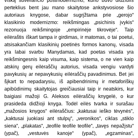
viską suveliančio post­modernizmo, kurio buvo didžiulis
per­teklius bent jau mano skaitytose anks­tyvosiose šio
autoriaus knygose, dabar sugrįžtama prie „gerojo“
klasikinio modernizmo: reikšmingas „psichinis įvykis“
rezonuoja reikšmingoje „empirinėje tikrovėje“. Taip
eilėraštis iškart tampa ir girdimas, ir matomas, o tai poe­tui,
atsisakančiam klasikinių poetinės formos kanonų, visada
yra labai svarbu Manydamas, kad poetas visada yra
reikšmingesnis kaip visuma, kaip sis­tema, o ne vien kaip
atskirų gerų ei­lėraščių autorius, visada vengiu var­dyti
pavykusių ar nepavykusių eilė­raščių pavadinimus. Bet jei
šįkart to nepadarysiu, iš apibendrinimų ir me­taforiškų
apibūdinimų skaitytojas grei­čiausiai taip ir neatskirs, kur
baigiasi mažoji G. Aleksos eilėraščių knygelė, o kur
prasideda didžioji knyga. Todėl ei­lės tvarka ir surašau
„mažosios kny­gos“ eilėraščius: „kaktusai ieško tėvy­nės“,
„kaktusai juokiasi ant stulpų“, „ve­ronikos“, ciklas „stiklo
siena“, „plaka­tas“, „teofile teofile teofile“, „tavęs nepa­žįstu“
(ypač), „vestuvės kanoje“ (ypač), „egzaminas“,