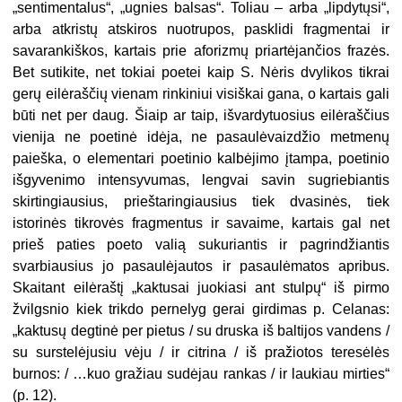
„sentimentalus“, „ugnies balsas“. Toliau – arba „lipdytųsi“,
arba atkristų atskiros nuotrupos, pasklidi fragmentai ir
savarankiškos, kartais prie aforizmų priartėjančios frazės.
Bet sutikite, net tokiai poetei kaip S. Nėris dvylikos tikrai
gerų eilėraščių vienam rinkiniui visiškai gana, o kartais gali
būti net per daug. Šiaip ar taip, iš­vardytuosius eilėraščius
vienija ne poetinė idėja, ne pasaulėvaizdžio met­menų
paieška, o elementari poetinio kalbėjimo įtampa, poetinio
išgyvenimo intensyvumas, lengvai savin sugrie­biantis
skirtingiausius, prieštarin­giausius tiek dvasinės, tiek
istorinės tikrovės fragmentus ir savaime, kar­tais gal net
prieš paties poeto valią su­kuriantis ir pagrindžiantis
svarbiau­sius jo pasaulėjautos ir pasaulėmatos apribus.
Skaitant eilėraštį „kaktusai juokiasi ant stulpų“ iš pirmo
žvilgsnio
ki
ek trikdo pernelyg gerai girdimas p. Celanas:
„kaktusų degtinė per pie­tus / su druska iš baltijos vandens /
su surstelėjusiu vėju / ir citrina / iš pražiotos teresėlės
burnos: / …kuo gražiau sudėjau rankas / ir laukiau mirties“
(p. 12).