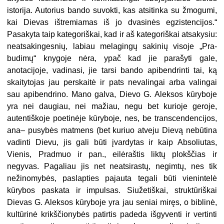
istorija. Au­torius bando suvokti, kas atsitinka su žmogumi,
kai Dievas ištremiamas iš jo dvasinės egzistencijos.“
Pasakyta taip kategoriškai, kad ir aš katego­riškai atsakysiu:
neatsakingesnių, la­biau melagingų sakinių visoje „Pra­
budimų“ knygoje nėra, ypač kad jie parašyti gale,
anotacijoje, vadinasi, jie tarsi bando apibendrinti tai, ką
skaity­tojas jau perskaitė ir pats nevalingai arba valingai
sau apibendrino. Mano galva, Dievo G. Aleksos kūryboje
yra nei daugiau, nei mažiau, negu bet ku­rioje geroje,
autentiškoje poetinėje kū­ryboje, nes, be transcendencijos,
ana– pusybės matmens (bet kuriuo atveju Dievą nebūtina
vadinti Dievu, jis gali būti įvardytas ir kaip Absoliutas,
Vienis, Pradmuo ir pan., eilėraštis liktų plokščias ir
negyvas. Pagaliau jis net neatsirastų, negimtų, nes tik
nežino­mybės, paslapties pajauta tegali būti vienintelė
kūrybos paskata ir impul­sas. Siužetiškai, struktūriškai
Dievas G. Aleksos kūryboje yra jau seniai mi­ręs, o biblinė,
kultūrinė krikščionybės patirtis padeda išgyventi ir vertinti