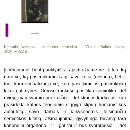
Kęstutis Nastopka. Literatūros semiotika. – Vilnius: Baltos lankos,
2010. – 322 p.
Įsirėminame, bent punktyriškai apsibrėžiame ne tik tuo, ką
darome, ką pasirenkame kaip savo kelią (metodą), bet ir
tuo, kam simpatizuojame, kuo pa­sitikime iš pasirinkusių
kitas galimybes. Gerose rankose pasitikiu semiotika: dėl
dviejų man svarbių priežasčių – dėl stiprios tradicijos, kuri
prasideda kalbos teorijomis ir įgyja stiprių humanistikos
autoritetų, savo darbais ir laikysenomis įteisinančių
semiotikos kitimą, atsinau­jinimą, gyvybingą buvimą tarp
kanono ir organono. Ir – gal tai ir bus svarbiau­sia – dėl