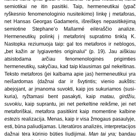
semiotikai ne itin pasitiki. Taip, hermeneutikai (ypač
ryškesnio fenomenologinio nusiteiki­mo) linkę į metaforas,
net Hansas Georgas Gadameris, išreiškęs nepasi­tikėjimą
semiotine Stephane’o Mallarmé eilėraščio analize.
Hermeneutikų polinkį į metaforinį supratimo tinklą K.
Nastopka reziumuoja taip: gal tos metaforos ir neblogos,
„bet kažin ar lygiavertės originalui“ (p. 19). Jau aiškiau
atsistodama arčiau fenome­nologinės prigimties
hermeneutikų, sakyčiau, kad taip klausimas gal nekeltinas.
Teksto metaforos (jei kal­bama apie jas) hermeneutikui yra
neišardomas (dažnai dar ir švytintis; vienio aukštis:
abejojant, ar įmanoma suvokti, kaip jos sukuriamos (susi­
kuria), ryžtamasi bent pasakyti, kaip
matau, girdžiu,
suvokiu
, kaip supran­tu, jei net perkeltine reikšme, jei net
metaforiškai, metafora pasitikint kaip momentine kalbine
estezis
realizacija. Menas, kaip ir visa žmogaus pasauly­je,
esti, būna paliudijamas. Literatūros analizės, interpretacijos
dažnai tėra kūrinio būties liudijimai.
Man tai yra;
bandau