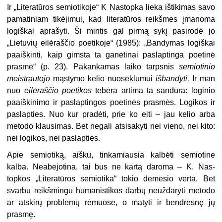
Ir „Literatūros semiotikoje“ K Nas­topka lieka ištikimas savo
pamatiniam tikėjimui, kad literatūros reikšmes įmanoma
logiškai aprašyti. Ši mintis gal pirmą sykį pasirodė jo
„Lietuvių eilėraščio poetikoje“ (1985): „Bandy­mas logiškai
paaiškinti, kaip gimsta ta ganėtinai paslaptinga poetinė
prasmė“ (p. 23). Pakankamas laiko tarpsnis
semiotinio
meistrautojo
mąstymo kelio nuoseklumui
išbandyti.
Ir man
nuo
eilėraščio poetikos
tebėra artima ta sandūra: loginio
paaiškinimo ir pa­slaptingos poetinės prasmės. Logikos ir
paslapties. Nuo kur pradėti, prie ko eiti – jau kelio arba
metodo klausimas. Bet negali atsisakyti nei vieno, nei ki­to:
nei logikos, nei paslapties.
Apie semiotiką, aišku, tinkamiausia kalbėti semiotine
kalba. Neabejotina, tai bus ne kartą daroma – K. Nas­
topkos „Literatūros semiotika“ tokio dėmesio verta. Bet
svarbu reikšmingu humanistikos darbų neuždaryti meto­do
ar atskirų problemų rėmuose, o ma­tyti ir bendresnę jų
prasmę.