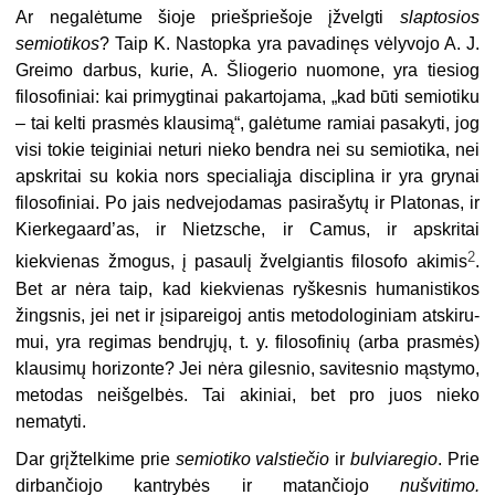
Ar negalėtume šioje priešpriešoje įžvelgti
slaptosios
semiotikos
? Taip K. Nastopka yra pavadinęs vėlyvojo A. J.
Greimo darbus, kurie, A. Šliogerio nuomone, yra tiesiog
filosofiniai: kai primygtinai pakartojama, „kad būti semiotiku
– tai kelti prasmės klau­simą“, galėtume ramiai pasakyti, jog
visi tokie teiginiai neturi nieko bendra nei su semiotika, nei
apskritai su kokia nors specialiąja disciplina ir yra grynai
filosofiniai. Po jais nedvejo­damas pasirašytų ir Platonas, ir
Kierkegaard’as, ir Nietzsche, ir Camus, ir apskritai
2
kiekvienas žmogus, į pasaulį žvelgiantis filosofo akimis
.
Bet ar nėra taip, kad kiekvienas ryškesnis humanistikos
žingsnis, jei net ir įsipareigoj antis metodologiniam atskiru­
mui, yra regimas bendrųjų, t. y. filo­sofinių (arba prasmės)
klausimų hori­zonte? Jei nėra gilesnio, savitesnio mąstymo,
metodas neišgelbės. Tai aki­niai, bet pro juos nieko
nematyti.
Dar grįžtelkime prie
semiotiko vals­tiečio
ir
bulviaregio
. Prie
dirbančiojo kantrybės ir matančiojo
nušvitimo.