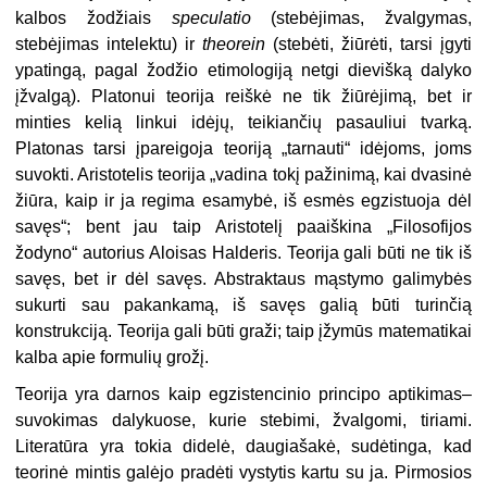
kalbos žodžiais
speculatio
(stebėjimas, žvalgymas,
stebėjimas intelektu) ir
theorein
(stebėti, žiūrėti, tarsi įgyti
ypatingą, pagal žodžio eti­mologiją netgi dievišką dalyko
įžvalgą). Platonui teorija reiškė ne tik žiūrėjimą, bet ir
minties kelią linkui idėjų, tei­kiančių pasauliui tvarką.
Platonas tarsi įpareigoja teoriją „tarnauti“ idėjoms, joms
suvokti. Aristotelis teorija „vadina tokį pažinimą, kai dvasinė
žiūra, kaip ir ja regima esamybė, iš esmės egzistuoja dėl
savęs“; bent jau taip Aristotelį paaiškina „Filosofijos
žodyno“ autorius Aloisas Halderis. Teorija gali būti ne tik iš
savęs, bet ir dėl savęs. Abstraktaus mąstymo galimybės
sukurti sau pa­kankamą, iš savęs galią būti turinčią
konstrukciją. Teorija gali būti graži; taip įžymūs matematikai
kalba apie for­mulių grožį.
Teorija yra darnos kaip egzisten­cinio principo aptikimas–
suvokimas dalykuose, kurie stebimi, žvalgomi, tiriami.
Literatūra yra tokia didelė, daugiašakė, sudėtinga, kad
teorinė mintis galėjo pradėti vystytis kartu su ja. Pirmosios