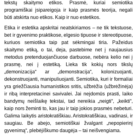
tekstų skaitymo etikos. Prasmė, kuriai semiotika
programiškai įsipa­reigoja ir kaip prasmės teorija, negali
būti atskirta nuo etikos. Kaip ir nuo estetikos.
Etika ir estetika apskritai neatski­riamos – ne tik tekstuose,
bet ir gyve­nimo praktikose, elgesio tipuose ir stereotipuose,
kuriuos semiotika taip pat sėkmingai tiria. Pažeidus
skaitymo etiką, o tai, deja, pastebime net į nau­jausius
metodus pretenduojančiuose darbuose, nebėra kelio nei į
prasmę, nei į estetiką. Lieka tik kokių nors tikslų
„demonizacija“ ar „demonstracija“, ko­lonizuojanti,
dekonstruojanti, mani­puliuojanti. Semiotika, kuri ir formaliai
yra griežčiausia humanistikos sritis, užbrėžia (užbrėžinėja)
ir ribą interpre­tacinei savivalei. Jai neįdomūs prasti, laiko
bandymų neišlaikę tekstai, tad nereikia „neigti“, „keikti“,
kaip nors žeminti to, kas jau ir taip jokios pras­mės nebeturi.
Galima laikytis aristo­kratiškiau. Aristokratiškiau, vadinasi, ir
saugiau. Be abejo, semiotiškai žvalgant „nepopierinį
gyvenimą“, plebėjiš­kumo daugėja – tai neišvengiama.