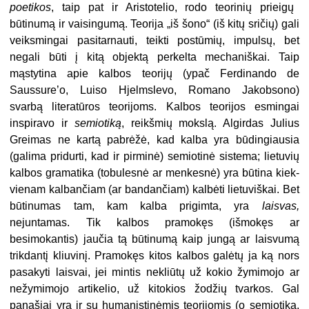
poetikos
, taip pat ir Aris­totelio, rodo teorinių prieigų
būtinumą ir vaisingumą. Teorija „iš šono“ (iš kitų sričių) gali
veiksmingai pasitarnauti, teikti postūmių, impulsų, bet
negali būti į kitą objektą perkelta mecha­niškai. Taip
mąstytina apie kalbos teorijų (ypač Ferdinando de
Saussure’o, Luiso Hjelmslevo, Romano Ja­kobsono)
svarbą literatūros teorijoms. Kalbos teorijos esmingai
inspiravo ir
semiotiką
, reikšmių mokslą. Algirdas Julius
Greimas ne kartą pabrėžė, kad kalba yra būdingiausia
(galima pridurti, kad ir pirminė) semiotinė sis­tema; lietuvių
kalbos gramatika (to­bulesnė ar menkesnė) yra būtina kiek­
vienam kalbančiam (ar bandančiam) kalbėti lietuviškai. Bet
būtinumas tam, kam kalba prigimta, yra
laisvas,
nejuntamas. Tik kalbos pramokęs (išmokęs ar
besimokantis) jaučia tą būtinumą kaip jungą ar laisvumą
trik­dantį kliuvinį. Pramokęs kitos kalbos galėtų ja ką nors
pasakyti laisvai, jei mintis nekliūtų už kokio žymimojo ar
nežymimojo artikelio, už kitokios žo­džių tvarkos. Gal
panašiai yra ir su humanistinėmis teorijomis (o semioti­ka,