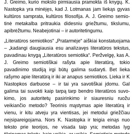
J. Greimo, kurio mokslo pir­miausia pramokta iš knygų. K.
Nas­topka yra minėjęs, kad J. Lotmanas jam liekąs gyvas
kultūros samprata, kultūros filosofija. A. J. Greimo semio­
tinė metakalba pritraukia didesniu griežtumu, tikslumu,
apibrėžtumu. Ne­abejotinai – ir autoritetingumu.
„
Literatūros semiotikos“ „Pratarmė­je“ aiškiai konstatuojama
– „kadangi daugiausia esu analizavęs literatūros tekstus,
pavadinau knygą „Literatūros semiotika“. Peržvelgę, kas A.
J. Greimo semiotiškai rašyta apie literatūrą, tokio
pavadinimo studiją irgi būtų galima sudaryti. Bet lieka
rašymo apie litera­tūrą ir iki ar anapus semiotikos. Lieka ir K
Nastopkos darbuose – ir tai yra sa­votiškai įdomu. Gal
galima tai suvokti kaip tarpą tarp bendro literatūros suvo­
kimo, jos autoritetų pasirinkimo ir siau­resniu ruožu
veikiančio metodo? Teo­rinis mąstymas apie literatūrą ir
vienu, ir kitu atveju yra vientisas, jei metodui griežčiau
neįsipareigojama. Nors K. Nas­topka ir teigia einąs nuo
teksto prie teorijos, ne visada taip yra; metodas lyg