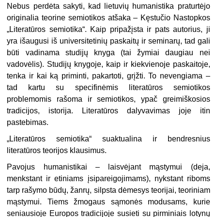
Nebus perdėta sakyti, kad lietuvių humanistika praturtėjo
originalia teo­rine semiotikos atšaka – Kęstučio Nas­topkos
„Literatūros semiotika“. Kaip pripažįsta ir pats autorius, ji
yra išau­gusi iš universitetinių paskaitų ir seminarų, tad gali
būti vadinama studijų knyga (tai žymiai daugiau nei
vadovėlis). Studijų knygoje, kaip ir kiekvienoje paskaitoje,
tenka ir kai ką priminti, pakartoti, grįžti. To neven­giama –
tad kartu su specifinėmis lite­ratūros semiotikos
problemomis rašo­ma ir semiotikos, ypač greimiškosios
tradicijos, istorija. Literatūros daly­vavimas joje itin
pastebimas.
„
Literatūros semiotika“ suaktuali­na ir bendresnius
literatūros teorijos klausimus.
Pavojus humanistikai – laisvėjant mąstymui (deja,
menkstant ir etiniams įsipareigojimams), nykstant riboms
tarp rašymo būdų, žanrų, silpsta dėmesys teorijai, teoriniam
mąstymui. Tiems žmogaus sąmonės modusams, kurie
seniausioje Europos tradicijoje susieti su pirminiais lotynų