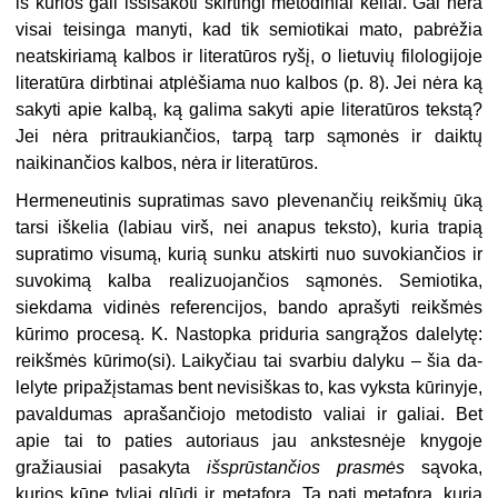
iš kurios gali išsišakoti skirtingi metodiniai keliai. Gal nėra
visai tei­singa manyti, kad tik semiotikai mato, pabrėžia
neatskiriamą kalbos ir litera­tūros ryšį, o lietuvių filologijoje
litera­tūra dirbtinai atplėšiama nuo kalbos (p. 8). Jei nėra ką
sakyti apie kalbą, ką galima sakyti apie literatūros tekstą?
Jei nėra pritraukiančios, tarpą tarp sąmonės ir daiktų
naikinančios kal­bos, nėra ir literatūros.
Hermeneutinis supratimas savo plevenančių reikšmių ūką
tarsi iškelia (labiau virš, nei anapus teksto), kuria trapią
supratimo visumą, kurią sunku atskirti nuo suvokiančios ir
suvokimą kalba realizuojančios sąmonės. Se­miotika,
siekdama vidinės referencijos, bando aprašyti reikšmės
kūrimo procesą. K. Nastopka priduria san­grąžos dalelytę:
reikšmės kūrimo(si). Laikyčiau tai svarbiu dalyku – šia da­
lelyte pripažįstamas bent nevisiškas to, kas vyksta kūrinyje,
pavaldumas aprašančiojo metodisto valiai ir galiai. Bet
apie tai to paties autoriaus jau ankstesnėje knygoje
gražiausiai pasa­kyta
išsprūstančios prasmės
sąvoka,
kurios kūne tyliai glūdi ir metafora. Ta pati metafora, kuria