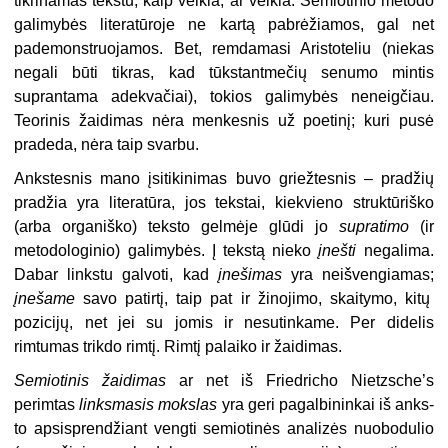
tikrinamas tekstu, kaip veikia, ar veikia. Semiotinio metodo
galimybės literatūroje ne kartą pabrėžiamos, gal net
pademonstruojamos. Bet, remda­masi Aristoteliu (niekas
negali būti tikras, kad tūkstantmečių senumo mintis
suprantama adekvačiai), tokios galimybės neneigčiau.
Teorinis žaidi­mas nėra menkesnis už poetinį; kuri pusė
pradeda, nėra taip svarbu.
Ankstesnis mano įsitikinimas buvo griežtesnis – pradžių
pradžia yra lite­ratūra, jos tekstai, kiekvieno struk­tūriško
(arba organiško) teksto gelmė­je glūdi jo
supratimo
(ir
metodologinio) galimybės. Į tekstą nieko
įnešti
negali­ma.
Dabar linkstu galvoti, kad
įneši­mas
yra neišvengiamas;
įnešame
savo patirtį, taip pat ir žinojimo, skaitymo, kitų
pozicijų, net jei su jomis ir ne­sutinkame. Per didelis
rimtumas trik­do rimtį. Rimtį palaiko ir žaidimas.
Semiotinis žaidimas
ar net iš Friedricho Nietzsche’s
perimtas
linksmasis mokslas
yra geri pagalbininkai iš anks­
to apsisprendžiant vengti semiotinės analizės nuobodulio