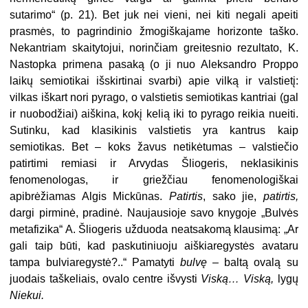
sutarimo“ (p. 21). Bet juk nei vieni, nei kiti negali apeiti
prasmės, to pagrindinio žmo­giškajame horizonte taško.
Nekant­riam skaitytojui, norinčiam greitesnio rezultato, K.
Nastopka primena pa­saką (o ji nuo Aleksandro Proppo
laikų semiotikai išskirtinai svarbi) apie vilką ir valstietį:
vilkas iškart nori pyrago, o valstietis semiotikas kantriai (gal
ir nuobodžiai) aiškina, kokį kelią iki to pyrago reikia nueiti.
Sutinku, kad klasikinis valstietis yra kantrus kaip
semiotikas. Bet – koks žavus netikėtu­mas – valstiečio
patirtimi remiasi ir Arvydas Šliogeris, neklasikinis
fenomenologas, ir griežčiau fenomenologiškai
apibrėžiamas Algis Mickūnas.
Patir­tis
, sako jie,
patirtis,
dargi pirminė, pra­dinė. Naujausioje savo knygoje „Bulvės
metafizika“ A. Šliogeris užduoda neat­sakomą klausimą: „Ar
gali taip būti, kad paskutiniuoju aiškiaregystės avataru
tampa bulviaregystė?..“ Pamatyti
bulvę –
baltą ovalą su
juodais taške­liais, ovalo centre išvysti
Viską… Viską,
lygų
Niekui.