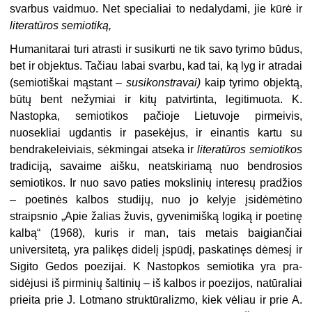
svarbus vaid­muo. Net specialiai to nedalydami, jie kūrė ir
literatūros semiotiką,
Humanitarai turi atrasti ir susi­kurti ne tik savo tyrimo būdus,
bet ir objektus. Tačiau labai svarbu, kad tai, ką lyg ir atradai
(semiotiškai mąstant –
susikonstravai)
kaip tyrimo objektą,
būtų bent nežymiai ir kitų patvirtinta, legitimuota. K.
Nastopka, semiotikos pačioje Lietuvoje pirmeivis,
nuosekliai ugdantis ir pasekėjus, ir einantis kar­tu su
bendrakeleiviais, sėkmingai at­seka ir
literatūros semiotikos
tradiciją, savaime aišku, neatskiriamą nuo bend­rosios
semiotikos. Ir nuo savo paties mokslinių interesų pradžios
– poetinės kalbos studijų, nuo jo kelyje įsidėmėti­no
straipsnio „Apie žalias žuvis, gyve­nimišką logiką ir poetinę
kalbą“ (1968), kuris ir man, tais metais baigiančiai
universitetą, yra palikęs didelį įspūdį, paskatinęs dėmesį ir
Sigito Gedos poe­zijai. K Nastopkos semiotika yra pra­
sidėjusi iš pirminių šaltinių – iš kalbos ir poezijos, natūraliai
prieita prie J. Lotmano struktūralizmo, kiek vėliau ir prie A.