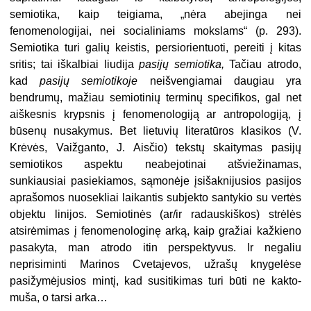
semiotika, kaip teigiama, „nėra abejin­ga nei
fenomenologijai, nei sociali­niams mokslams“ (p. 293).
Semiotika turi galių keistis, persiorientuoti, pereiti į kitas
sritis; tai iškalbiai liudi­ja
pasijų semiotika,
Tačiau atrodo,
kad
pasijų semiotikoje
neišvengiamai dau­giau yra
bendrumų, mažiau semiotinių terminų specifikos, gal net
aiškesnis krypsnis į fenomenologiją ar antropologiją, į
būsenų nusakymus. Bet lietu­vių literatūros klasikos (V.
Krėvės, Vaižganto, J. Aisčio) tekstų skaitymas pasijų
semiotikos aspektu neabejo­tinai atšviežinamas,
sunkiausiai pa­siekiamos, sąmonėje įsišaknijusios pa­sijos
aprašomos nuosekliai laikantis subjekto santykio su vertės
objektu li­nijos. Semiotinės (ar/ir radauskiškos) strėlės
atsirėmimas į fenomenologinę arką, kaip gražiai kažkieno
pasakyta, man atrodo itin perspektyvus. Ir ne­galiu
neprisiminti Marinos Cvetajevos, užrašų knygelėse
pasižymėjusios min­tį, kad susitikimas turi būti ne kakto­
muša, o tarsi arka…