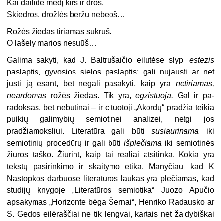
Kai dailidė medį kirs ir droš.
Skiedros, drožlės beržu nebeoš…
Rožės žiedas tiriamas sukruš.
O lašely marios nesuūš…
Galima sakyti, kad J. Baltrušaičio eilutėse slypi
estezis
paslaptis, gyvo­sios sielos paslaptis; gali nujausti ar net
justi ją esant, bet negali pasakyti, kaip yra
netiriamas,
neardomas
rožės žiedas. Tik yra,
egzistuoja.
Gal ir pa­
radoksas, bet nebūtinai – ir cituotoji „Akordų“ pradžia teikia
puikių gali­mybių semiotinei analizei, netgi jos
pradžiamoksliui. Literatūra gali būti
susiaurinama
iki
semiotinių proce­dūrų ir gali būti
išplečiama
iki semio­tinės
žiūros taško. Žiūrint, kaip tai realiai atsitinka. Kokia yra
tekstų pa­sirinkimo ir skaitymo etika. Manyčiau, kad K
Nastopkos darbuose literatūros laukas yra plečiamas, kad
studijų kny­goje „Literatūros semiotika“ Juozo Apu­čio
apsakymas „Horizonte bėga Šernai“, Henriko Radausko ar
S. Gedos eilėraščiai ne tik lengvai, kartais net žaidybiškai