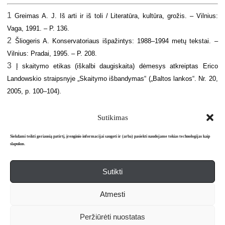
1
Greimas A. J. Iš arti ir iš toli / Lite­ratūra, kultūra, grožis. – Vilnius:
Vaga, 1991. – P. 136.
2
Šliogeris A. Konservatoriaus išpa­žintys: 1988–1994 metų tekstai. –
Vilnius: Pradai, 1995. – P. 208.
3
Į skaitymo etikas (iškalbi daugiskaita) dėmesys atkreiptas Erico
Landowskio straipsnyje „Skaitymo išbandymas“ („Baltos lankos“. Nr. 20,
2005, p. 100–104).
Sutikimas
Siekdami teikti geriausią patirtį, įrenginio informacijai saugoti ir (arba) pasiekti naudojame tokias technologijas kaip
slapukus.
Sutikti
Apie mus
Redakcija
Prenumerata
Atmesti
Literatūros mėnraštis „Metai“ © 2026. Leidžiamas nuo 1991 m.
Peržiūrėti nuostatas