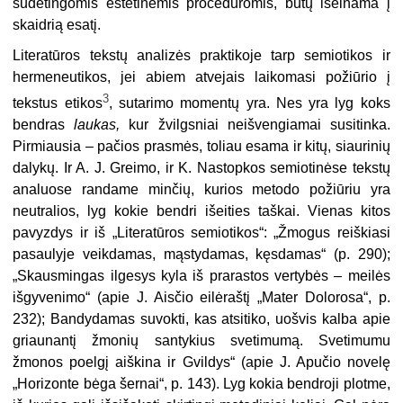
sudėtingomis estetinėmis procedūromis, būtų išeinama į
skaidrią esatį.
Literatūros tekstų analizės prak­tikoje tarp semiotikos ir
hermeneuti­kos, jei abiem atvejais laikomasi po­žiūrio į
3
tekstus etikos
, sutarimo momentų yra. Nes yra lyg koks
bend­ras
laukas,
kur žvilgsniai neišvengia­mai susitinka.
Pirmiausia – pačios prasmės, toliau esama ir kitų, siauri­nių
dalykų. Ir A. J. Greimo, ir K. Nas­topkos semiotinėse tekstų
analuose randame minčių, kurios metodo po­žiūriu yra
neutralios, lyg kokie bendri išeities taškai. Vienas kitos
pavyzdys ir iš „Literatūros semiotikos“: „Žmogus reiškiasi
pasaulyje veikdamas, mąsty­damas, kęsdamas“ (p. 290);
„Skausmingas ilgesys kyla iš prarastos vertybės – meilės
išgyvenimo“ (apie J. Aisčio eilėraštį „Mater Dolorosa“, p.
232); Bandydamas suvokti, kas atsitiko, uošvis kalba apie
griaunantį žmonių santykius svetimumą. Svetimumu
žmonos poelgį aiškina ir Gvildys“ (apie J. Apučio novelę
„Horizonte bėga šer­nai“, p. 143). Lyg kokia bendroji plot­me,