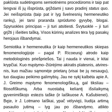
paklūsta sudėtingoms semio­tinėms procedūroms ir taip pat
lengvai iš jų išsprūsta, grįždami į savo pradinį
status
quo
.
Jei neišsprūsta (taip pat ir lyg švelnesnių hermeneutiko
rankų), jei tarsi praranda
sprūdumo
gyvybę, blo­gai.
Spyruokles principas – ji turi atsi­tiesti. Švytuoklė – ji turi
grįžti į išeities tašką. Visos kūrinių analizes tėra lyg pasakų
herojaus išbandymai.
Semiotika ir hermeneutika (ir kaip hermeneutikos skiepas
fenomenologijo­je – pagal P. Ricoeurą) atrodo kaip
metodologinės priešpriešos. Tai į nauda ir vienai, ir kitai
krypčiai. Kuo mąstymo–žiūrėįimo akiratis platesnis, atvires­
nis, kuo mažiau sąmonėje prietarų (visai be jų nesaugu),
tuo daugiau peikimo galimybių. Jau ne sykį kalbėta apie A.
J. Greimo mąstymo fenomenologišku,ą, gal tiksliau –
filosofiškumą. Arba nuostabą keliantį išsilaikymą
gyvenimiškojo estezis taške (ir laiškuose A. Kašubienei).
Bęje, ir J. Lotmano laiškai, ypač vėlyvięji, liudija artimą
pasaulio juti­mą – lyg jau po
išbandymo,
atlikto