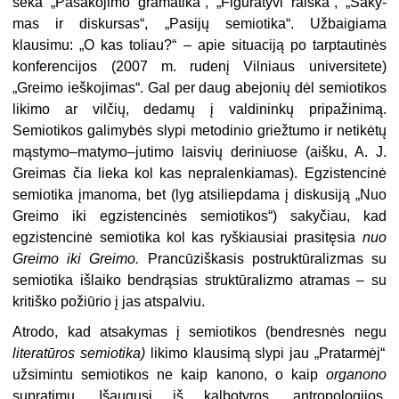
seka „Pasakojimo gramatika“, „Figūratyvi raiška“, „Saky­
mas ir diskursas“, „Pasijų semiotika“. Užbaigiama
klausimu: „O kas toliau?“ – apie situaciją po tarptautinės
konferen­cijos (2007 m. rudenį Vilniaus univer­sitete)
„Greimo ieškojimas“. Gal per daug abejonių dėl semiotikos
likimo ar vilčių, dedamų į valdininkų pripažinimą.
Semiotikos galimybės slypi metodinio griežtumo ir netikėtų
mąstymo–matymo–jutimo laisvių deriniuose (aišku, A. J.
Greimas čia lieka kol kas nepra­lenkiamas). Egzistencinė
semiotika įma­noma, bet (lyg atsiliepdama į diskusiją „Nuo
Greimo iki egzistencinės semio­tikos“) sakyčiau, kad
egzistencinė se­miotika kol kas ryškiausiai prasitęsia
nuo
Greimo iki Greimo.
Prancūziškasis postruktūralizmas su
semiotika išlaiko bendrąsias struktūralizmo atramas – su
kritiško požiūrio į jas atspalviu.
Atrodo, kad atsakymas į semiotikos (bendresnės negu
literatūros semioti­
ka)
likimo klausimą slypi jau „Pra­tarmėj“
užsimintu semiotikos ne kaip kanono, o kaip
organono
supratimu. Išaugusi iš kalbotyros, antropologijos,