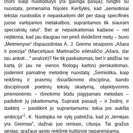
(nors šiaip nuobo­dulys yra galinga pasija); rungtis su
nuostata, primenama Nijolės Keršytės, kad „semiotiniai
tekstai nuobodūs ir nepaskaitomi dėl per daug specifi­nės
juose vartojamos metakalbos, su­prantamos tik siauram
specialistų ratui“. Bet ar nepaskaitomas kadaise – net
neįtikima, kad jau daugiau nei prieš dvidešimt metų – buvo
„Metme­nyse“ išspausdintas A. J. Greimo straipsnis „Ašara
ir poezija“ (Marce­lijaus Martinaičio eilėraščio „Ašara, dar
tau anksti…“ analizė)? Ne tik paskai­tomas, bet ir atidžiai ne
kartą (ir jau ne vienos filologų kartos) perskaito­mas,
įsidėmint pamatinę metodinę nuostatą: „Semiotika, kaip
reikšmių ir prasmių išsiaiškinimo disciplina, bando
disciplinuoti poetinių tekstų skai­tymą, objektyviomis
priemonėmis – išmokimo būdu įsigyjamais metodais –
padidinti jų įskaitomumą. Suprasti pasaulį – ir žodinį, ir
daiktinį – pasiti­kint jo suprantamumu: tokia jos aukš­ta
1
ambicija“
. K. Nastopka ne sykį pa­brėžia, kad jo „lėmėjas
yra Greimas“, dažnai juo remiasi, cituoja. Tai gražus
gestas; gražaus gesto reikšmė kultūro­je nepaneigiama.