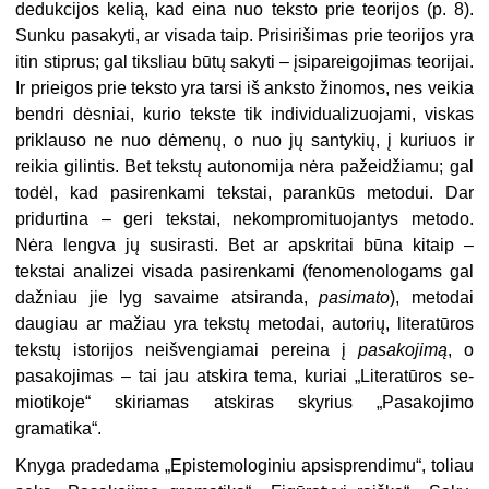
dedukcijos kelią, kad eina nuo teksto prie teorijos (p. 8).
Sunku pasakyti, ar visada taip. Prisi­rišimas prie teorijos yra
itin stiprus; gal tiksliau būtų sakyti – įsipareigoji­mas teorijai.
Ir prieigos prie teksto yra tarsi iš anksto žinomos, nes veikia
bendri dėsniai, kurio tekste tik indi­vidualizuojami, viskas
priklauso ne nuo dėmenų, o nuo jų santykių, į ku­riuos ir
reikia gilintis. Bet tekstų au­tonomija nėra pažeidžiamu; gal
todėl, kad pasirenkami tekstai, parankūs metodui. Dar
pridurtina – geri tekstai, nekompromituojantys metodo.
Nėra lengva jų susirasti. Bet ar apskritai būna kitaip –
tekstai analizei visada pasirenkami (fenomenologams gal
daž­niau jie lyg savaime atsiranda,
pasi­mato
), metodai
daugiau ar mažiau yra tekstų metodai, autorių, literatūros
tekstų istorijos neišvengiamai pereina į
pasakoj
im
ą
, o
pasakojimas – tai jau atskira tema, kuriai „Literatūros se­
miotikoje“ skiriamas atskiras skyrius „Pasakojimo
gramatika“.
Knyga pradedama „Epistemologiniu apsisprendimu“, toliau