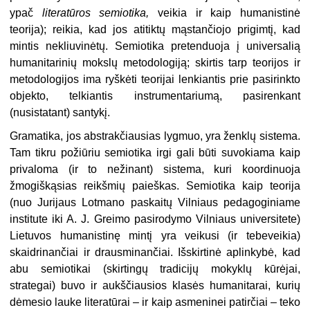
ypač
literatūros semiotika,
veikia ir kaip humanistinė
teorija); reikia, kad jos atitiktų mąstančiojo prigimtį, kad
mintis nekliuvinėtų. Semiotika pre­tenduoja į universalią
humanitarinių mokslų metodologiją; skirtis tarp teo­rijos ir
metodologijos ima ryškėti teori­jai lenkiantis prie pasirinkto
objekto, telkiantis instrumentariumą, pasiren­kant
(nusistatant) santykį.
Gramatika, jos abstrakčiausias lyg­muo, yra ženklų sistema.
Tam tikru po­žiūriu semiotika irgi gali būti suvokia­ma kaip
privaloma (ir to nežinant) sistema, kuri koordinuoja
žmogiškąsias reikšmių paieškas. Semiotika kaip teo­rija
(nuo Jurijaus Lotmano paskaitų Vilniaus pedagoginiame
institute iki A. J. Greimo pasirodymo Vilniaus uni­versitete)
Lietuvos humanistinę mintį yra veikusi (ir tebeveikia)
skaidrinančiai ir drausminančiai. Išskirtinė aplinkybė, kad
abu semiotikai (skirtingų tradicijų mokyklų kūrėjai,
strategai) buvo ir aukščiausios klasės humanitarai, kurių
dėmesio lauke literatūrai – ir kaip asmeninei patirčiai – teko