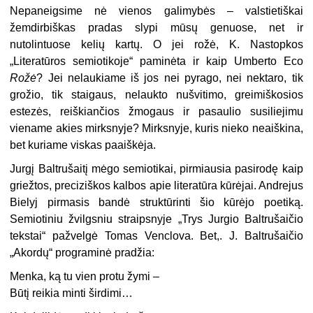
Nepaneigsime nė vienos galimybės – valstietiškai
žemdirbiškas pradas sly­pi mūsų genuose, net ir
nutolintuose kelių kartų. O jei rožė, K. Nastopkos
„Literatūros semiotikoje“ paminėta ir kaip Umberto Eco
Rožė
? Jei nelaukia­me iš jos nei pyrago, nei nektaro, tik
grožio, tik staigaus, nelaukto nušviti­mo, greimiškosios
estezės, reiškiančios žmogaus ir pasaulio susiliejimu
viena­me akies mirksnyje? Mirksnyje, kuris nieko neaiškina,
bet kuriame viskas paaiškėja.
Jurgį Baltrušaitį mėgo semiotikai, pirmiausia pasirodę kaip
griežtos, pre­ciziškos kalbos apie literatūra kūrėjai. Andrejus
Bielyj pirmasis bandė struktūrinti šio kūrėjo poetiką.
Semioti­niu žvilgsniu straipsnyje „Trys Jurgio Baltrušaičio
tekstai“ pažvelgė Tomas Venclova. Bet,. J. Baltrušaičio
„Akor­dų“ programinė pradžia:
Menka, ką tu vien protu žymi –
Būtį reikia minti širdimi…