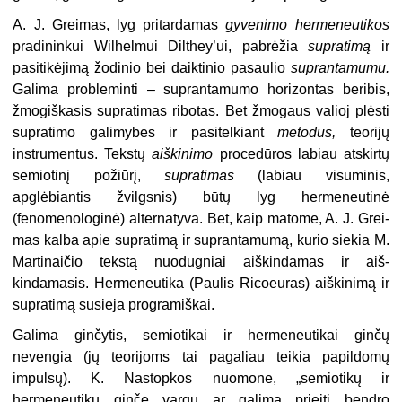
A. J. Greimas, lyg pritardamas
gy­venimo hermeneutikos
pradininkui Wilhelmui Dilthey’ui, pabrėžia
supratimą
ir
pasitikėjimą žodinio bei daiktinio pasaulio
suprantamumu.
Galima probleminti – suprantamumo horizontas beribis,
žmogiškasis supratimas ribo­tas. Bet žmogaus valioj plėsti
suprati­mo galimybes ir pasitelkiant
metodus,
teorijų
instrumentus. Tekstų
aiškini­mo
procedūros labiau atskirtų
semio­tinį požiūrį,
supratimas
(labiau visu­minis,
apglėbiantis žvilgsnis) būtų lyg hermeneutinė
(fenomenologinė) alter­natyva. Bet, kaip matome, A. J. Grei­
mas kalba apie supratimą ir supranta­mumą, kurio siekia M.
Martinaičio tekstą nuodugniai aiškindamas ir aiš­
kindamasis. Hermeneutika (Paulis Ricoeuras) aiškinimą ir
supratimą susie­ja programiškai.
Galima ginčytis, semiotikai ir her­meneutikai ginčų
nevengia (jų teori­joms tai pagaliau teikia papildomų
impulsų). K. Nastopkos nuomone, „se­miotikų ir
hermeneutikų ginče vargu ar galima prieiti bendro