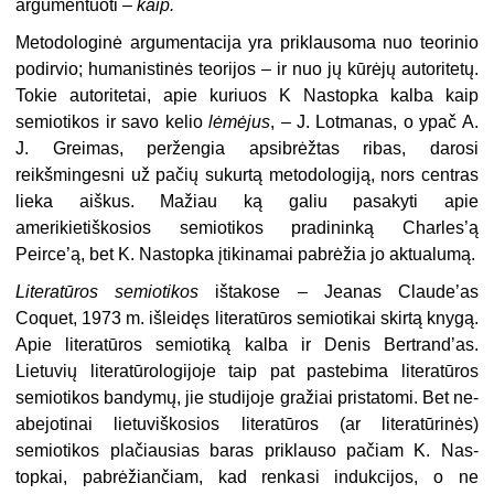
argumentuoti –
kaip.
Metodologinė argumentacija yra priklausoma nuo teorinio
podirvio; hu­manistinės teorijos – ir nuo jų kūrėjų autoritetų.
Tokie autoritetai, apie kuriuos K Nastopka kalba kaip
semio­tikos ir savo kelio
lėmėjus
, – J. Lotmanas, o ypač A.
J. Greimas, peržengia apsibrėžtas ribas, darosi
reikšminges­ni už pačių sukurtą metodologiją, nors centras
lieka aiškus. Mažiau ką galiu pasakyti apie
amerikietiškosios semio­tikos pradininką Charles’ą
Peirce’ą, bet K. Nastopka įtikinamai pabrėžia jo aktualumą.
Literatūros semiotikos
ištakose – Jeanas Claude’as
Coquet, 1973 m. iš­leidęs literatūros semiotikai skirtą knygą.
Apie literatūros semiotiką kal­ba ir Denis Bertrand’as.
Lietuvių literatūrologijoje taip pat pastebima literatūros
semiotikos bandymų, jie studijoje gražiai pristatomi. Bet ne­
abejotinai lietuviškosios literatūros (ar literatūrinės)
semiotikos plačiau­sias baras priklauso pačiam K. Nas­
topkai, pabrėžiančiam, kad renkasi indukcijos, o ne