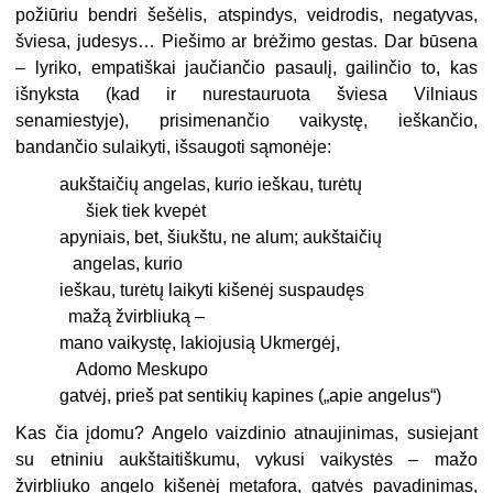
požiūriu bendri šešėlis, atspindys, veidrodis, negatyvas,
šviesa, judesys… Piešimo ar brėžimo gestas. Dar būsena
– lyriko, empatiškai jaučiančio pasaulį, gailinčio to, kas
išnyksta (kad ir nurestauruota šviesa Vilniaus
senamiestyje), prisimenančio vaikystę, ieškančio,
bandančio sulaikyti, išsaugoti sąmonėje:
aukštaičių angelas, kurio ieškau, turėtų
šiek tiek kvepėt
apyniais, bet, šiukštu, ne alum; aukštaičių
angelas, kurio
ieškau, turėtų laikyti kišenėj suspaudęs
mažą žvirbliuką –
mano vaikystę, lakiojusią Ukmergėj,
Adomo Meskupo
gatvėj, prieš pat sentikių kapines („apie angelus“)
Kas čia įdomu? Angelo vaizdinio atnaujinimas, susiejant
su etniniu aukštaitiškumu, vykusi vaikystės – mažo
žvirbliuko angelo kišenėj metafora, gatvės pavadinimas,