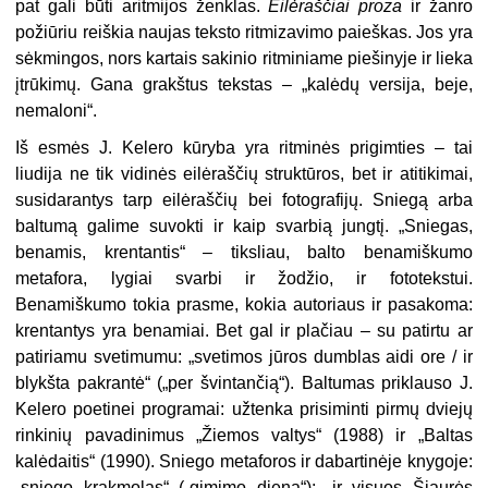
pat gali būti aritmijos ženklas.
Eilėraščiai proza
ir žanro
požiūriu reiškia naujas teksto ritmizavimo paieškas. Jos yra
sėkmingos, nors kartais sakinio ritminiame piešinyje ir lieka
įtrūkimų. Gana grakštus tekstas – „kalėdų versija, beje,
nemaloni“.
Iš esmės J. Kelero kūryba yra ritminės prigimties – tai
liudija ne tik vidinės eilėraščių struktūros, bet ir atitikimai,
susidarantys tarp eilėraščių bei fotografijų. Sniegą arba
baltumą galime suvokti ir kaip svarbią jungtį. „Sniegas,
benamis, krentantis“ – tiksliau, balto benamiškumo
metafora, lygiai svarbi ir žodžio, ir fototekstui.
Benamiškumo tokia prasme, kokia autoriaus ir pasakoma:
krentantys yra benamiai. Bet gal ir plačiau – su patirtu ar
patiriamu svetimumu: „svetimos jūros dumblas aidi ore / ir
blykšta pakrantė“ („per švintančią“). Baltumas priklauso J.
Kelero poetinei programai: užtenka prisiminti pirmų dviejų
rinkinių pavadinimus „Žiemos valtys“ (1988) ir „Baltas
kalėdaitis“ (1990). Sniego metaforos ir dabartinėje knygoje:
„sniego krakmolas“ („gimimo diena“); „ir visuos Šiaurės