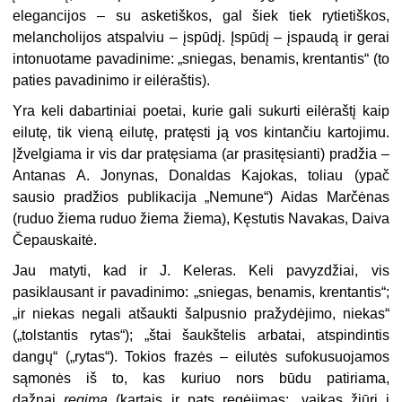
elegancijos – su asketiškos, gal šiek tiek rytietiškos,
melancholijos atspalviu – įspūdį. Įspūdį – įspaudą ir gerai
intonuotame pavadinime: „sniegas, benamis, krentantis“ (to
paties pavadinimo ir eilėraštis).
Yra keli dabartiniai poetai, kurie gali sukurti eilėraštį kaip
eilutę, tik vieną eilutę, pratęsti ją vos kintančiu kartojimu.
Įžvelgiama ir vis dar pratęsiama (ar prasitęsianti) pradžia –
Antanas A. Jonynas, Donaldas Kajokas, toliau (ypač
sausio pradžios publikacija „Nemune“) Aidas Marčėnas
(ruduo žiema ruduo žiema žiema), Kęstutis Navakas, Daiva
Čepauskaitė.
Jau matyti, kad ir J. Keleras. Keli pavyzdžiai, vis
pasiklausant ir pavadinimo: „sniegas, benamis, krentantis“;
„ir niekas negali atšaukti šalpusnio pražydėjimo, niekas“
(„tolstantis rytas“); „štai šaukštelis arbatai, atspindintis
dangų“ („rytas“). Tokios frazės – eilutės sufokusuojamos
sąmonės iš to, kas kuriuo nors būdu patiriama,
dažnai
regima
(kartais ir pats regėjimas: „vaikas žiūri į