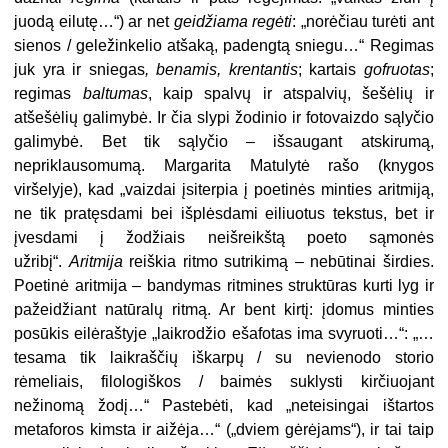
juodą eilutę…“) ar net
geidžiama regėti
: „norėčiau turėti ant
sienos / geležinkelio atšaką, padengtą sniegu…“ Regimas
juk yra ir sniegas
, benamis, krentantis
; kartais
gofruotas
;
regimas
baltumas
, kaip spalvų ir atspalvių, šešėlių ir
atšešėlių galimybė. Ir čia slypi žodinio ir fotovaizdo sąlyčio
galimybė. Bet tik sąlyčio – išsaugant atskirumą,
nepriklausomumą. Margarita Matulytė rašo (knygos
viršelyje), kad „vaizdai įsiterpia į poetinės minties aritmiją,
ne tik pratęsdami bei išplėsdami eiliuotus tekstus, bet ir
įvesdami į žodžiais neišreikštą poeto sąmonės
užribį“.
Aritmija
reiškia ritmo sutrikimą – nebūtinai širdies.
Poetinė aritmija – bandymas ritmines struktūras kurti lyg ir
pažeidžiant natūralų ritmą. Ar bent kirtį: įdomus minties
posūkis eilėraštyje „laikrodžio ešafotas ima svyruoti…“: „…
tesama tik laikraščių iškarpų / su nevienodo storio
rėmeliais, filologiškos / baimės suklysti kirčiuojant
nežinomą žodį…“ Pastebėti, kad „neteisingai ištartos
metaforos kimsta ir aižėja…“ („dviem gėrėjams“), ir tai taip