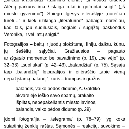
Atėnų parkuos ima / staiga retai ir gofruotai snigti“ („iš
miesto gyvenimo“). Sniego ilgesys eilėraštyje „norėčiau
turėti…“ ir kiek rizikinga „literatūrinė“ pabaiga: norėčiau,
kad tais, jau sudilusiais, bėgiais / sugrįžtų paskendus
Veronika, ir vėl imtų snigti.“
Fotografijos – baltų ir juodų plokštumų, linijų, daiktų, kūnų,
jų šešėlių sąlyčiai. Gražiausios – pagauto
ar
išgauto
momento: be pavadinimo (p. 19), „be vėjo“ (p.
32–33), „suoliukai“ (p. 42–43), „balandžiai“ (p. 75). Sąsaja
tarp „balandžių“ fotografijos ir eilėraščio „apie vieną
nepažįstamą balandį“, kuris – trumpas ir gražus:
balandis, vaiko pėdos didumo, A. Galdiko
akvarelėje ieško savo sparnų, prakaito
išpiltas, nebepakeliantis miesto lavinos,
balandis, vaiko pėdos didumo (p. 29)
Įdomi fotografija – „telegrama“ (p. 78–79); lyg koks
sutartinių ženklų raštas. Sąmonės – reakcijų, suvokimo –