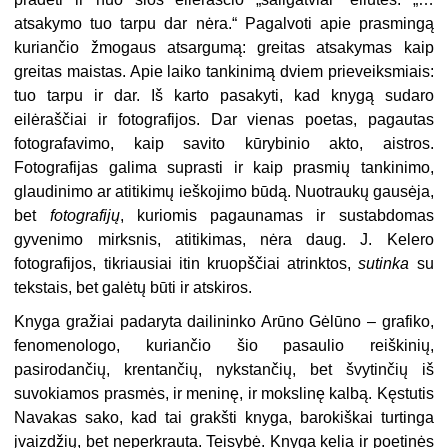
atsakymo tuo tarpu dar nėra.“ Pagalvoti apie prasmingą
kuriančio žmogaus atsargumą: greitas atsakymas kaip
greitas maistas. Apie laiko tankinimą dviem prieveiksmiais:
tuo tarpu ir dar. Iš karto pasakyti, kad knygą sudaro
eilėraščiai ir fotografijos. Dar vienas poetas, pagautas
fotografavimo, kaip savito kūrybinio akto, aistros.
Fotografijas galima suprasti ir kaip prasmių tankinimo,
glaudinimo ar atitikimų ieškojimo būdą. Nuotraukų gausėja,
bet
fotografijų
, kuriomis pagaunamas ir sustabdomas
gyvenimo mirksnis, atitikimas, nėra daug. J. Kelero
fotografijos, tikriausiai itin kruopščiai atrinktos,
sutinka
su
tekstais, bet galėtų būti ir atskiros.
Knyga gražiai padaryta dailininko Arūno Gėlūno – grafiko,
fenomenologo, kuriančio šio pasaulio reiškinių,
pasirodančių, krentančių, nykstančių, bet švytinčių iš
suvokiamos prasmės, ir meninę, ir mokslinę kalbą. Kęstutis
Navakas sako, kad tai grakšti knyga, barokiškai turtinga
įvaizdžių, bet neperkrauta. Teisybė. Knyga kelia ir poetinės