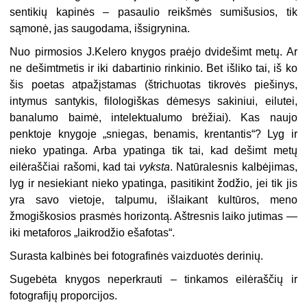
sentikių kapinės – pasaulio reikšmės sumišusios, tik
sąmonė, jas saugodama, išsigrynina.
Nuo pirmosios J.Kelero knygos praėjo dvidešimt metų. Ar
ne dešimtmetis ir iki dabartinio rinkinio. Bet išliko tai, iš ko
šis poetas atpažįstamas (štrichuotas tikrovės piešinys,
intymus santykis, filologiškas dėmesys sakiniui, eilutei,
banalumo baimė, intelektualumo brėžiai). Kas naujo
penktoje knygoje „sniegas, benamis, krentantis“? Lyg ir
nieko ypatinga. Arba ypatinga tik tai, kad dešimt metų
eilėraščiai rašomi, kad tai
vyksta
. Natūralesnis kalbėjimas,
lyg ir nesiekiant nieko ypatinga, pasitikint žodžio, jei tik jis
yra savo vietoje, talpumu, išlaikant kultūros, meno
žmogiškosios prasmės horizontą. Aštresnis laiko jutimas —
iki metaforos „laikrodžio ešafotas“.
Surasta kalbinės bei fotografinės vaizduotės derinių.
Sugebėta knygos neperkrauti – tinkamos eilėraščių ir
fotografijų proporcijos.