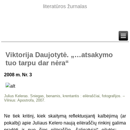
literatūros žurnalas
Viktorija Daujotytė. „…atsakymo
tuo tarpu dar nėra“
2008 m. Nr. 3
Julius Keleras. Sniegas, benamis, krentantis : eilėraščiai, fotografijos. –
Vilnius: Apostrofa, 2007.
Ne tiek kritinį, kiek skaitymą reflektuojantį kalbėjimą (ar
pokalbį) apie Juliaus Kelero naują eilėraščių rinkinį galima
pradėti ir nuo šios eilėraščio „šaligatviai“ eilutės: „…