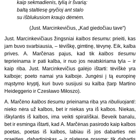
kaip sekmadienis, tylią ir švarią:
baltą staltiesę gryčioj ant stalo
su išblukusiom kraujo dėmėm.
(Just. Marcinkevičius,
„
Kad giedočiau tave“)
Just. Marcinkevičiaus žingsniai
kalbos tiesumu
: prieiti, kas
jam buvo svarbiausia, – tėviškę, gimtinę, tėvynę. Eik, kalba
prives. A. Marčėnas pajus, kad tik
kalbos tiesumu
teprieinama ir pati kalba, ir nuo jos neatskiriama tyla – ir
kaip riba. Just. Marcinkevičius galėjo ištarti: tėviškė yra
kalboje; poeto namai yra kalboje. Jungėsi į tą europinę
mąstymo kryptį, kuri buvo susijusi su kalba (tarp Martino
Heideggerio ir Czesławo Miłoszo).
A. Marčėno
kalbos tiesumu
prieinama riba yra
ribuliuojanti
:
nieko nėra už kalbos, bet ir niekas yra iš kalbos. Niekas,
iškylantis iš kalbos, ima veikti spirališkai. Beveik banalu,
bet ir esminga ištarti, kad A. Marčėnas pasirodo kaip kalbos
poetas, poetas iš kalbos, labiau iš jos dabarties nei
praeities,
dabartininkas
–
ir platesne prasme: tik dabartis