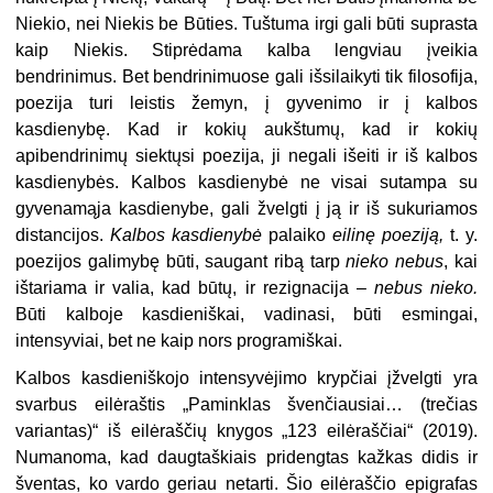
Niekio, nei Niekis be Būties. Tuštuma irgi gali būti suprasta
kaip Niekis. Stiprėdama kalba lengviau įveikia
bendrinimus. Bet bendrinimuose gali išsilaikyti tik filosofija,
poezija turi leistis žemyn, į gyvenimo ir į kalbos
kasdienybę. Kad ir kokių aukštumų, kad ir kokių
apibendrinimų siektųsi poezija, ji negali išeiti ir iš kalbos
kasdienybės. Kalbos kasdienybė ne visai sutampa su
gyvenamąja kasdienybe, gali žvelgti į ją ir iš sukuriamos
distancijos.
Kalbos kasdienybė
palaiko
eilinę poeziją,
t. y.
poezijos galimybę būti, saugant ribą tarp
nieko nebus
, kai
ištariama ir valia, kad būtų, ir rezignacija –
nebus
nieko.
Būti kalboje kasdieniškai, vadinasi, būti esmingai,
intensyviai, bet ne kaip nors programiškai.
Kalbos kasdieniškojo intensyvėjimo krypčiai įžvelgti yra
svarbus eilėraštis „Paminklas švenčiausiai… (trečias
variantas)“ iš eilėraščių knygos „123 eilėraščiai“ (2019).
Numanoma, kad daugtaškiais pridengtas kažkas didis ir
šventas, ko vardo geriau netarti. Šio eilėraščio epigrafas