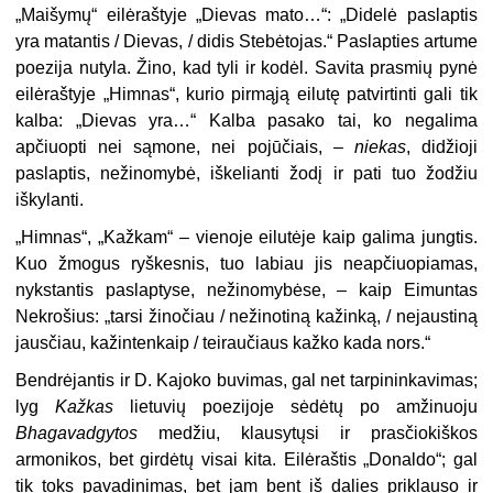
„Maišymų“ eilėraštyje „Dievas mato…“: „Didelė paslaptis
yra matantis / Dievas, / didis Stebėtojas.“ Paslapties artume
poezija nutyla. Žino, kad tyli ir kodėl. Savita prasmių pynė
eilėraštyje „Himnas“, kurio pirmąją eilutę patvirtinti gali tik
kalba: „Dievas yra…“ Kalba pasako tai, ko negalima
apčiuopti nei sąmone, nei pojūčiais, –
niekas
, didžioji
paslaptis, nežinomybė, iškelianti žodį ir pati tuo žodžiu
iškylanti.
„
Himnas“, „Kažkam“ – vienoje eilutėje kaip galima jungtis.
Kuo žmogus ryškesnis, tuo labiau jis neapčiuopiamas,
nykstantis paslaptyse, nežinomybėse, – kaip Eimuntas
Nekrošius: „tarsi žinočiau / nežinotiną kažinką, / nejaustiną
jausčiau, kažintenkaip / teiraučiaus kažko kada nors.“
Bendrėjantis ir D. Kajoko buvimas, gal net tarpininkavimas;
lyg
Kažkas
lietuvių poezijoje sėdėtų po amžinuoju
Bhagavadgytos
medžiu, klausytųsi ir prasčiokiškos
armonikos, bet girdėtų visai kita. Eilėraštis „Donaldo“; gal
tik toks pavadinimas, bet jam bent iš dalies priklauso ir