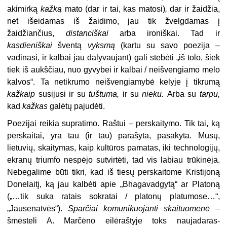
akimirką
kažką
mato (dar ir tai, kas matosi)
,
dar ir žaidžia,
net išeidamas iš žaidimo, jau tik žvelgdamas į
žaidžiančius,
distanciškai
arba ironiškai. Tad ir
kasdieniškai
šventą
vyksmą
(kartu su savo poezija –
vadinasi, ir kalbai jau dalyvaujant) gali stebėti „iš tolo, šiek
tiek iš aukščiau, nuo gyvybei ir kalbai / neišvengiamo melo
kalvos“. Ta netikrumo neišvengiamybė kelyje į tikrumą
kažkaip
susijusi ir su
tuštuma,
ir su
nieku.
Arba su
tarpu,
kad
kažkas
galėtų pajudėti.
Poezijai reikia supratimo. Raštui – perskaitymo. Tik tai, ką
perskaitai, yra tau (ir tau) parašyta, pasakyta. Mūsų,
lietuvių, skaitymas, kaip kultūros pamatas, iki technologijų,
ekranų triumfo nespėjo sutvirtėti, tad vis labiau trūkinėja.
Nebegalime būti tikri, kad iš tiesų perskaitome Kristijoną
Donelaitį, ką jau kalbėti apie „Bhagavadgytą“ ar Platoną
(„…tik suka ratais sokratai / platonų platumose…“,
„Jausenatvės“).
Sparčiai komunikuojanti
skaituomenė
–
šmėsteli A. Marčėno eilėraštyje toks naujadaras-