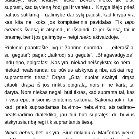
suprasti, kad tą vieną žodį gal ir vertėtų… Knyga išėjo prieš
pat jos sutikimą – galimybė dar sykį pajusti, kad knyga yra
kas kita nei koks jos kompiuterinis pavidalas. Tik
lapo
ekranas
šviesą ir atspindi, ir išspindi. O jei šviesą, tai ir
prasmę, bent jos galimybę – netgi
nieko
akivaizdoje.
Rinkinio paantraštė, lyg ir žanrinė nuoroda, – „eilėraščiai
su gegute“; pagal: „laikrodį su gegute“. „Bhagavadgytos“,
indų epo, epigrafas: „Kas yra, niekad neišnyksta; ko nėra –
niekad neatsiranda; du būvius atskyrusią ribą aiškiai regi
suprantantis tiesą.“ Drąsa „Gitą“ nuolat skaityti, drąsa
cituoti, drąsa iš jos rinktis epigrafą, nors ir ne kartą tai
daryta. Nors niekas negali būti tikras, kad supranta tai, kas
ir visu epu, ir šiomis eilutėmis sakoma. Sakoma juk ir tai,
kad, prieš suprasdamas buvimo– nebuvimo, atsiradimo–
neatsiradimo dialektiką, jau turi būti supratęs: du būvius
atskyrusią ribą regi tik suprantantis tiesą.
Nieko nebus,
bet juk yra. Šiuo rinkiniu A. Marčėnas įveikė