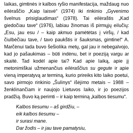
laikas, gimtinės ir kalbos ryšio manifestacija, maždaug nuo
eilėraščio „Kaip laisvė“ (1974) iki rinkinio „Gyvenimo
švelnus prisiglaudimas“ (1978). Tai eilėraštis „Kad
giedočiau tave“ (1976), labiau žinomas iš pirmųjų eilučių:
„Esu, jau esu / – kaip akmuo pamėtėtas į viršų, / kad
čiulbėčiau tave, / tavo paukštis ir šauksmas, gimtine!“ A.
Marčėnui tada buvo šešiolika metų, gal jau ir nebegalvojo,
kad jo pašaukimas – būti indėnu, bet ir poeziją vargu ar
skaitė. Tad kodėl apie tai? Kad apie laiką, apie jį
metonimiškai užmenančius
eilėraščius su gegute
ir apie
vieną imperatyvą ar terminą, kurio prireiks kito laiko poetui,
savo pirmojo rinkinio „Šulinys“ išėjimo metais – 1988 –
ženklinančiam ir naujojo Lietuvos laiko, ir jo poezijos
pradžią. Buvo ką perimti – ir kaip terminą „kalbos tiesumu“.
Kalbos tiesumu – aš girdžiu, –
eik kalbos tiesumu –
ir surasi mane.
Dar žodis – ir jau tave pamatysiu,