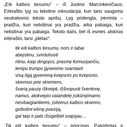
„Eik kalbos tiesumu“ – iš Justino Marcinkevičiaus.
Eilėraštis lyg su tekstine
inkrustacija
, kuri tarsi saugoma
neutralesnio teksto apribų. Lyg pridengta, įrėminta –
pradžia, kuri nebūtinai yra pradžia, arba pabaiga, kuri
nebūtinai yra pabaiga. Teksto dalis, bet iš esmės atskiras
eilėraštis, tarsi „įdėtas“:
tik eiti kalbos tiesumu, nors ir labai
abejotinu, svirduliuoti
ritmu, kaip dingojos, prasmę formuojančiu,
tempu trumpo gyvenimo svarstant
visą ilgą gyvenimą kvėpsnis po kvėpsnio,
skiemuo prie skiemens,
švarią pauzę iškvėpti, iššnopuoti šventovę,
namus, atokvėpio valandėlę įsikūnijimams
nesibaigiantiems, įsitvėrus kalbos skverno,
gelbstint eilinę poeziją,
gal taip ir pats išsigelbėt svajojau…
„
Tik eiti kalbos tiesumu“ – principas. Patvirtintas ir