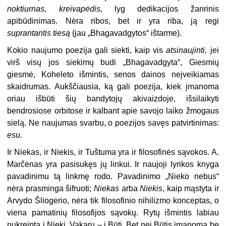
noktiurnas, kreivapėdis
, lyg dedikacijos žanrinis
apibūdinimas. Nėra ribos, bet ir yra riba, ją regi
suprantantis tiesą
(jau „Bhagavadgytos“ ištarme).
Kokio naujumo poezija gali siekti, kaip vis
atsinaujinti,
jei
virš visų jos siekimų budi „Bhagavadgyta“, Giesmių
giesmė, Koheleto išmintis, senos dainos neįveikiamas
skaidrumas. Aukščiausia, ką gali poezija, kiek įmanoma
oriau išbūti šių bandytojų akivaizdoje, išsilaikyti
bendrosiose orbitose ir kalbant apie savojo laiko žmogaus
sielą. Ne naujumas svarbu, o poezijos savęs patvirtinimas:
esu.
Ir Niekas, ir Niekis, ir Tuštuma yra ir filosofinės sąvokos. A.
Marčėnas yra pasisukęs jų linkui. Ir naujoji lyrikos knyga
pavadinimu tą linkmę rodo. Pavadinimo „Nieko nebus“
nėra prasminga šifruoti;
Niekas
arba
Niekis
,
kaip mąstyta ir
Arvydo Šliogerio, nėra tik filosofinio nihilizmo konceptas, o
viena pamatinių filosofijos sąvokų. Rytų išmintis labiau
nukreipta į Niekį, Vakarų – į Būtį. Bet nei Būtis įmanoma be