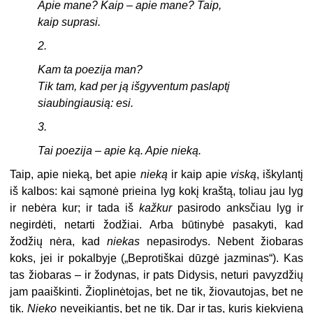
Apie mane? Kaip – apie mane? Taip,
kaip suprasi.
2.
Kam ta poezija man?
Tik tam, kad per ją išgyventum paslaptį
siaubingiausią: esi.
3.
Tai poezija – apie ką. Apie nieką.
Taip, apie nieką, bet apie
nieką
ir kaip apie
viską
, iškylantį
iš kalbos: kai sąmonė prieina lyg kokį kraštą, toliau jau lyg
ir nebėra kur; ir tada iš
kažkur
pasirodo anksčiau lyg ir
negirdėti, netarti žodžiai. Arba būtinybė pasakyti, kad
žodžių nėra, kad
niekas
nepasirodys. Nebent žiobaras
koks, jei ir pokalbyje („Beprotiškai dūzgė jazminas“). Kas
tas žiobaras – ir žodynas, ir pats Didysis, neturi pavyzdžių
jam paaiškinti. Žioplinėtojas, bet ne tik, žiovautojas, bet ne
tik.
Nieko
neveikiantis, bet ne tik. Dar ir tas, kuris kiekvieną