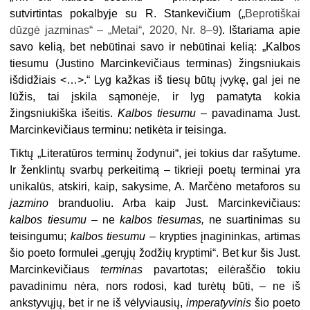
sutvirtintas pokalbyje su R. Stankevičium („
Beprotiškai
dūzgė jazminas“ – „Metai“, 2020, Nr. 8–9
). Ištariama apie
savo kelią, bet nebūtinai savo ir nebūtinai kelią: „Kalbos
tiesumu (Justino Marcinkevičiaus terminas) žingsniukais
išdidžiais <…>.“ Lyg kažkas iš tiesų būtų įvykę, gal jei ne
lūžis, tai įskila sąmonėje, ir lyg pamatyta kokia
žingsniukiška išeitis.
Kalbos tiesumu
– pavadinama Just.
Marcinkevičiaus terminu: netikėta ir teisinga.
Tiktų „Literatūros terminų žodynui“, jei tokius dar rašytume.
Ir ženklintų svarbų perkeitimą – tikrieji poetų terminai yra
unikalūs, atskiri, kaip, sakysime, A. Marčėno metaforos su
jazmino
branduoliu. Arba kaip Just. Marcinkevičiaus:
kalbos tiesumu –
ne
kalbos tiesumas,
ne suartinimas su
teisingumu;
kalbos tiesumu
– krypties įnagininkas, artimas
šio poeto formulei „gerųjų žodžių kryptimi“. Bet kur šis Just.
Marcinkevičiaus
terminas
pavartotas; eilėraščio tokiu
pavadinimu nėra, nors rodosi, kad turėtų būti, – ne iš
ankstyvųjų, bet ir ne iš vėlyviausių,
imperatyvinis
šio poeto