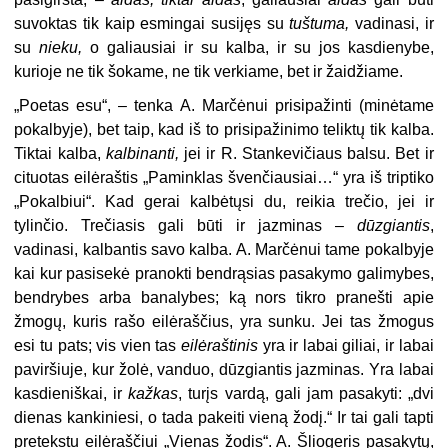
suvoktas tik kaip esmingai susijęs su
tuštuma,
vadinasi, ir
su
nieku,
o galiausiai ir su kalba, ir su jos kasdienybe,
kurioje ne tik šokame, ne tik verkiame, bet ir žaidžiame.
„
Poetas esu“, – tenka A. Marčėnui prisipažinti (minėtame
pokalbyje), bet taip, kad iš to prisipažinimo teliktų tik kalba.
Tiktai kalba,
kalbinanti,
jei ir R. Stankevičiaus balsu. Bet ir
cituotas eilėraštis „Paminklas švenčiausiai…“ yra iš triptiko
„Pokalbiui“. Kad gerai kalbėtųsi du, reikia trečio, jei ir
tylinčio. Trečiasis gali būti ir jazminas –
dūzgiantis
,
vadinasi, kalbantis savo kalba. A. Marčėnui tame pokalbyje
kai kur pasisekė pranokti bendrąsias pasakymo galimybes,
bendrybes arba banalybes; ką nors tikro pranešti apie
žmogų, kuris rašo eilėraščius, yra sunku. Jei tas žmogus
esi tu pats; vis vien tas
eilėraštinis
yra ir labai
giliai, ir labai
paviršiuje, kur žolė, vanduo, dūzgiantis jazminas. Yra labai
kasdieniškai, ir
kažkas
, turįs vardą, gali jam pasakyti: „dvi
dienas kankiniesi, o tada pakeiti vieną žodį.“ Ir tai gali tapti
pretekstu eilėraščiui „Vienas žodis“. A. Šliogeris pasakytų,