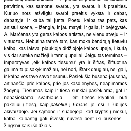
patvirtina, kas sąmonei svarbu, yra svarbu ir iš praeities.
Kuriuo nors atžvilgiu svarbi praeitis vyksta ir dabar,
dabartyje, ir kalba tai junta. Poetui kalba tas pats, kas
artistui scena, – įžengia, ir jau matyti: ir galia, ir bejėgystė.
A. Marčėnas yra geras kalbos artistas, ne vienu atveju – ir
virtuozas. Nebūtina tarmė tam, kas moka bendrąją lietuvių
kalbą, kas laisvai plaukioja didžiojoje kalbos upėje, į kurią
vis
dar suteka mažieji ir tarmių upeliai. Jeigu tas terminas –
imperatyvas „eik kalbos tiesumu“ yra ir šifras, šifruotina
galima taip: sakyk mažiau, nei nori, ištark daugiau, nei gali,
ir kalba ves tave savo tiesumu. Pasiek šią būseną-jauseną,
artinančią prie kalbos, prie jos kasdienybės, neapimamos
žodynų. Tiesumas kaip ir tiesa sunkiai pasíekiama, gal ir
nepasíekiama; svarbiausia – eiti tiesos kryptimi, būti
pakeliui į tiesą, kaip
pakeliui
į
Emaus
, jei esi ir Biblijos
akivaizdoje. Jei sąmonė ir suabejoja, kad kryptis į niekur,
kalba kalbantįjį gali išvesti; nuvesti bent iki būsenos –
žingsniukais išdidžiais.