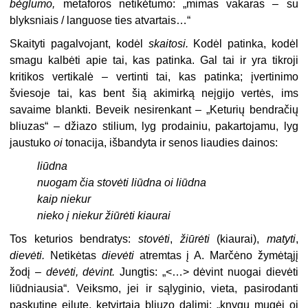
bėglumo,
metaforos netikėtumo:
„mimas vakaras – su
blyksniais / languose
ties atvartais…“
Skaityti pagalvojant, kodėl
skaitosi.
Kodėl patinka, kodėl
smagu kalbėti apie tai, kas patinka. Gal tai ir yra tikroji
kritikos vertikalė – vertinti tai, kas patinka; įvertinimo
šviesoje tai, kas bent šią akimirką neįgijo vertės, ims
savaime blankti. Beveik nesirenkant – „Keturių bendračių
bliuzas“ – džiazo stilium, lyg prodainiu, pakartojamu, lyg
jaustuko
oi
tonacija, išbandyta ir senos liaudies dainos:
liūdna
nuogam čia stovėti liūdna oi liūdna
kaip niekur
nieko į niekur žiūrėti kiaurai
Tos keturios bendratys:
stovėti
,
žiūrėti
(kiaurai),
matyti
,
dievėti.
Netikėtas
dievėti
atremtas į A. Marčėno žymėtąjį
žodį –
dėvėti,
dėvint.
Jungtis: „<…> dėvint nuogai dievėti
liūdniausia“. Veiksmo, jei ir sąlyginio, vieta, pasirodanti
paskutine eilute, ketvirtąja bliuzo dalimi: „knygų mugėj oi