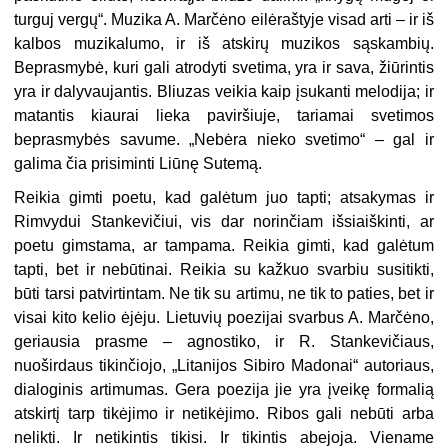
turguj vergų“. Muzika A. Marčėno eilėraštyje visad arti – ir iš
kalbos muzikalumo, ir iš atskirų muzikos sąskambių.
Beprasmybė, kuri gali atrodyti svetima, yra ir sava, žiūrintis
yra ir dalyvaujantis. Bliuzas veikia kaip įsukanti melodija; ir
matantis kiaurai lieka paviršiuje, tariamai svetimos
beprasmybės savume. „Nebėra nieko
svetimo“ – gal ir
galima čia prisiminti Liūnę Sutemą.
Reikia gimti poetu, kad galėtum juo tapti; atsakymas ir
Rimvydui Stankevičiui, vis dar norinčiam išsiaiškinti, ar
poetu gimstama, ar tampama. Reikia gimti, kad galėtum
tapti, bet ir nebūtinai. Reikia su kažkuo svarbiu susitikti,
būti tarsi patvirtintam. Ne tik su artimu, ne tik to paties, bet ir
visai kito kelio ėjėju. Lietuvių poezijai svarbus A. Marčėno,
geriausia prasme – agnostiko, ir R. Stankevičiaus,
nuoširdaus tikinčiojo, „Litanijos Sibiro Madonai“ autoriaus,
dialoginis artimumas. Gera poezija jie yra įveikę formalią
atskirtį tarp tikėjimo ir netikėjimo. Ribos gali nebūti arba
nelikti. Ir
netikintis tikisi. Ir tikintis abejoja. Viename