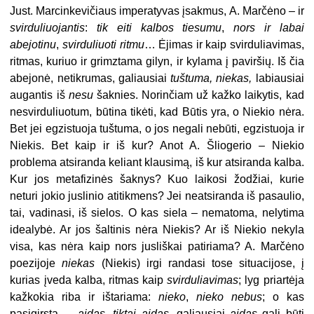
Just. Marcinkevičiaus imperatyvas įsakmus, A. Marčėno – ir
svirduliuojantis
:
tik eiti
kalbos tiesumu
,
nors ir labai
abejotinu
,
svirduliuoti
ritmu
… Ėjimas ir kaip svirduliavimas,
ritmas, kuriuo ir grimztama gilyn, ir kylama į paviršių. Iš čia
abejonė, netikrumas, galiausiai
tuštuma, niekas,
labiausiai
augantis iš
nesu
šaknies. Norinčiam už kažko laikytis, kad
nesvirduliuotum, būtina tikėti, kad Būtis yra, o Niekio nėra.
Bet jei egzistuoja tuštuma, o jos negali nebūti, egzistuoja ir
Niekis. Bet kaip ir iš kur? Anot A. Šliogerio – Niekio
problema atsiranda keliant klausimą, iš kur atsiranda kalba.
Kur jos metafizinės šaknys? Kuo
laikosi žodžiai, kurie
neturi jokio juslinio atitikmens? Jei neatsiranda iš pasaulio,
tai, vadinasi, iš sielos. O kas siela – nematoma, nelytima
idealybė. Ar jos šaltinis nėra Niekis? Ar iš Niekio nekyla
visa, kas nėra kaip nors jusliškai patiriama? A. Marčėno
poezijoje
niekas
(Niekis) irgi randasi tose situacijose, į
kurias įveda kalba, ritmas kaip
svirduliavimas
; lyg priartėja
kažkokia riba ir ištariama:
nieko
,
nieko nebus
; o kas
pasigirsta, –
aidas,
tiktai aidas
, galiausiai
aidas
gali būti