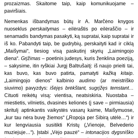
prozaizmas. Skaitome taip, kaip komunikuojame –
paviršiais.
Nemenkas išbandymas būtų ir A. Marčėno knygos
nuoseklus
perskaitymas
– eilėraštis po eilėraščio – ir
senamadis bandymas pasakyti, ką supratai, kaip supratai ir
iš ko. Pabandyti taip, be gudrybių, perskaityti kad ir ciklą
„Maišymai“, tiesiog visą paskutinį skyrių „Laimingojo
diena“.
Grįžimas
– poetinis judesys, kuris ženklina poeziją,
– sakysime, itin ryškiai Jurgį Baltrušaitį: iš naujo prieiti tai,
kas buvo, kas buvo patirta, pamatyti
kažką
kitaip
.
„Laimingojo dienos“ kalbinio
audimo
(ar meistriško
siuvimo) pavyzdys:
išėjęs brėkštant, sugrįžęs temstant…
Cituoti reikėtų
visą: vientisa, neatsiskiria. Nuostaba –
miestietis,
vilnietis, dvasinės kelionės (į save – pirmiausia)
skritulį aptinkantis vaikystės vasarų
kaime, Maišymuose,
„kur tau nėra buvę žiemos“
(„Ropoja per Sibirą utėlė…“) ir
kur lengviausia
susitikti Kristų („Vienoje, Belvederio
muziejuje…“). Įstabi „Vėjo pauzė“ –
intonacijos dygsniško