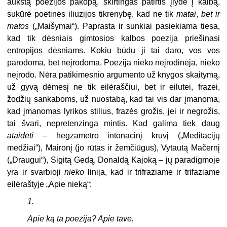
aukštą poezijos pakopą, skirtingas patirtis įlydė į kalbą,
sukūrė poetinės iliuzijos tikrenybę, kad ne tik
matai
,
bet ir
matos
(„Maišymai“). Paprasta ir sunkiai pasiekiama tiesa,
kad tik dėsniais gimtosios kalbos poezija priešinasi
entropijos dėsniams. Kokiu būdu ji tai daro, vos vos
parodoma, bet neįrodoma. Poezija nieko neįrodinėja, nieko
neįrodo. Nėra patikimesnio argumento už knygos skaitymą,
už gyvą dėmesį ne tik eilėraščiui, bet ir eilutei, frazei,
žodžių sankaboms, už nuostabą, kad tai vis dar įmanoma,
kad įmanomas lyrikos stilius, frazės grožis, jei ir negrožis,
tai švari, nepretenzinga mintis. Kad galima tiek daug
ataidėti
– hegzametro intonacinį krūvį („Meditacijų
medžiai“),
Maironį (jo rūtas ir žemčiūgus), Vytautą Mačernį
(„Draugui“), Sigitą Gedą, Donaldą Kajoką – jų paradigmoje
yra ir svarbioji
nieko
linija, kad ir trifraziame ir trifaziame
eilėraštyje „Apie nieką“:
1.
Apie ką ta poezija? Apie tave.