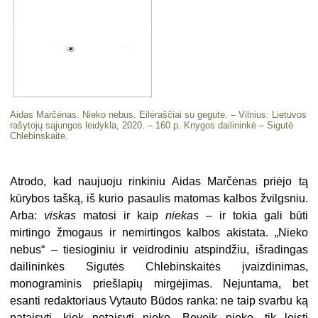
Aidas Marčėnas. Nieko nebus. Eilėraščiai su gegute. – Vilnius: Lietuvos
rašytojų sąjungos leidykla, 2020. – 160 p. Knygos dailininkė – Sigutė
Chlebinskaitė.
Atrodo, kad naujuoju rinkiniu Aidas Marčėnas priėjo tą
kūrybos tašką, iš kurio pasaulis matomas kalbos žvilgsniu.
Arba:
viskas
matosi ir kaip
niekas
– ir tokia gali būti
mirtingo žmogaus ir nemirtingos kalbos akistata. „Nieko
nebus“ – tiesioginiu ir veidrodiniu atspindžiu, išradingas
dailininkės Sigutės Chlebinskaitės įvaizdinimas,
monograminis priešlapių mirgėjimas. Nejuntama, bet
esanti redaktoriaus Vytauto Būdos ranka: ne taip svarbu ką
pataisyti, kiek netaisyti nieko. Beveik nieko, tik leisti