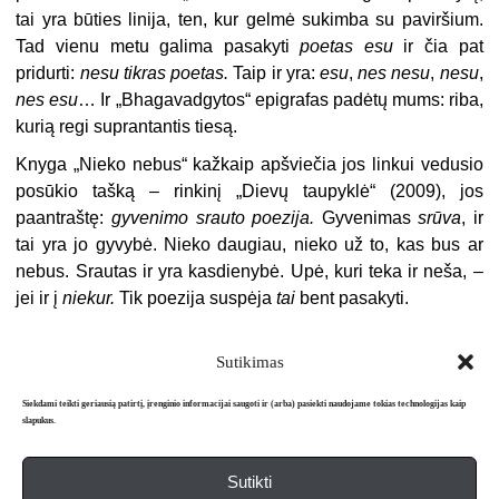
tai yra būties linija, ten, kur gelmė sukimba su paviršium.
Tad vienu metu galima pasakyti
poetas esu
ir čia pat
pridurti:
nesu tikras poetas.
Taip ir yra:
esu
,
nes nesu
,
nesu
,
nes esu
… Ir „Bhagavadgytos“ epigrafas padėtų mums: riba,
kurią regi suprantantis tiesą.
Knyga „Nieko nebus“ kažkaip apšviečia jos linkui vedusio
posūkio tašką – rinkinį „Dievų taupyklė“ (2009), jos
paantraštę:
gyvenimo
srauto poezija.
Gyvenimas
srūva
, ir
tai yra jo gyvybė. Nieko daugiau, nieko už to, kas bus ar
nebus. Srautas ir yra kasdienybė. Upė, kuri teka ir neša, –
jei ir į
niekur.
Tik poezija suspėja
tai
bent pasakyti.
Sutikimas
Siekdami teikti geriausią patirtį, įrenginio informacijai saugoti ir (arba) pasiekti naudojame tokias technologijas kaip
slapukus.
Sutikti