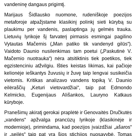
vandeninę dangaus prigimtį.
Marijaus Šidlausko nuomone, rudeniškoje poezijos
metaforoje atpažįstame klasikinį polinkį sieti kūrybą su
plaukimu per vande­nis, paslaptinga jų gelmės trauka.
Lietuvių lyrikoje šį farvaterį pirmasis esmingai pagili­no
Vytautas Mačernis („Man patiko tik vandenyd gilūs“).
Vaidoto Daunio nusilenkimas tam poetui („Paskutinė V.
Mačernio nuotrau­ka“) nėra atsitiktinis tiek poetikos, tiek
egzistenciniu atžvilgiu. Išties keistas likimas, kai pačioje
kelionėje ieškantys žuvusių ir žuvę taip lengvai susikeičia
vietomis. Kritikas analizavo vandens topiką V. Daunio
eilėraščių „Keturi vietovardžiai“, taip pat Edmondo
Kelmicko, Eugenijaus Ališankos, Lauryno Katkaus
kūryboje.
Pranešimų akiratį gerokai praplėtė ir Genovaitės Dručkutės
„vandens“ apžvalga prancūzų lyrikoje (klasikinėje ir
modernioje), primindama, kad poezijos įvaizdžiai „ašaros“
ir „seilės“ taip pat yra šios stichijos nuosavy­bė. Tomas