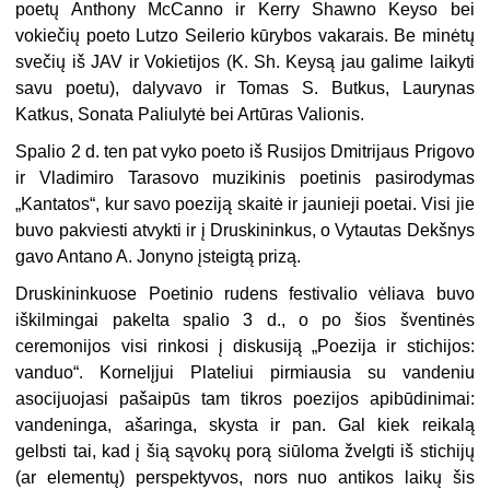
poetų Anthony McCanno ir Kerry Shawno Keyso bei
vokiečių poeto Lutzo Seilerio kūrybos vakarais. Be minėtų
svečių iš JAV ir Vokietijos (K. Sh. Keysą jau galime laikyti
savu poetu), dalyvavo ir Tomas S. Butkus, Laurynas
Katkus, Sonata Paliulytė bei Artūras Valionis.
Spalio 2 d. ten pat vyko poeto iš Rusijos Dmitrijaus Prigovo
ir Vladimiro Tarasovo mu­zikinis poetinis pasirodymas
„Kantatos“, kur savo poeziją skaitė ir jaunieji poetai. Visi jie
buvo pakviesti atvykti ir į Druskininkus, o Vytautas Dekšnys
gavo Antano A. Jonyno įsteigtą prizą.
Druskininkuose Poetinio rudens festivalio vėliava buvo
iškilmingai pakelta spalio 3 d., o po šios šventinės
ceremonijos visi rinkosi į diskusiją „Poezija ir stichijos:
vanduo“. Kornelįjui Plateliui pirmiausia su vandeniu
asocijuojasi pašaipūs tam tikros poezijos apibūdinimai:
vandeninga, ašaringa, skysta ir pan. Gal kiek reikalą
gelbsti tai, kad į šią sąvokų porą siūloma žvelgti iš stichijų
(ar elementų) perspektyvos, nors nuo antikos laikų šis