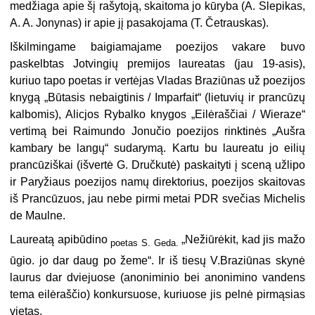
medžiaga apie šį rašytoją, skaitoma jo kūryba (A. Slepikas,
A. A. Jonynas) ir apie jį pasako­jama (T. Četrauskas).
Iškilmingame baigiamajame poezijos vakare buvo
paskelbtas Jotvingių premijos laureatas (jau 19-asis),
kuriuo tapo poetas ir vertėjas Vladas Braziūnas už poezijos
knygą „Būtasis nebaigtinis / Imparfait“ (lietuvių ir prancūzų
kalbomis), Alicjos Rybalko knygos „Eilėraščiai / Wieraze“
vertimą bei Raimundo Jonučio poezijos rinktinės „Aušra
kambary be langų“ sudarymą. Kartu bu laureatu jo eilių
prancūziškai (išvertė G. Dručkutė) paskaityti į sceną užlipo
ir Paryžiaus poezijos namų direktorius, poezijos skaitovas
iš Prancūzuos, jau nebe pirmi metai PDR svečias Michelis
de Maulne.
Laureatą apibūdino
„Nežiūrėkit, kad jis mažo
poetas S. Geda.
ūgio. jo dar daug po žeme“. Ir iš tiesų V.Braziūnas skynė
laurus dar dviejuose (anoniminio bei anonimino vandens
tema eilėraščio) konkursuose, kuriuose jis pelnė pirmąsias
vietas.