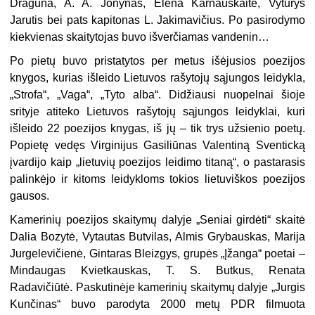
Draguna, A. A. Jonynas, Elena Karnauskaitė, Vyturys
Jarutis bei pats kapitonas L. Ja­kimavičius. Po pasirodymo
kiekvienas skaity­tojas buvo išverčiamas vandenin…
Po pietų buvo pristatytos per metus išėju­sios poezijos
knygos, kurias išleido Lietuvos rašytojų sąjungos leidykla,
„Strofa“, „Vaga“, „Tyto alba“. Didžiausi nuopelnai šioje
srityje atiteko Lietuvos rašytojų sąjungos leidyklai, kuri
išleido 22 poezijos knygas, iš jų – tik trys užsienio poetų.
Popietę vedęs Virginijus Gasiliūnas Valentiną Sventicką
įvardijo kaip „lietuvių poezijos leidimo titaną“, o pastarasis
palinkėjo ir kitoms leidykloms tokios lietu­viškos poezijos
gausos.
Kamerinių poezijos skaitymų dalyje „Seniai girdėti“ skaitė
Dalia Bozytė, Vytautas Butvilas, Almis Grybauskas, Marija
Jurge­levičienė, Gintaras Bleizgys, grupės „Įžanga“ poetai –
Mindaugas Kvietkauskas, T. S. Butkus, Renata
Radavičiūtė. Paskutinėje kamerinių skaitymų dalyje „Jurgis
Kunčinas“ buvo parodyta 2000 metų PDR filmuota