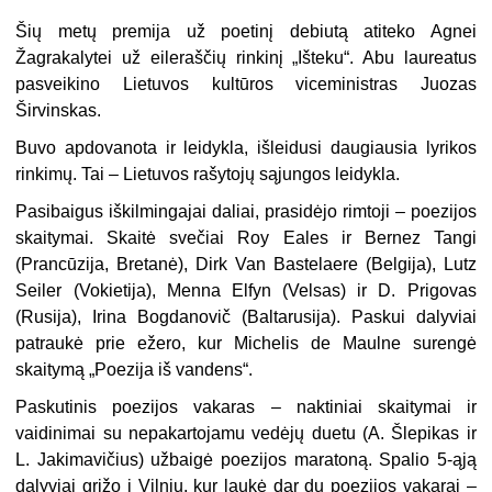
Šių metų premija už poetinį debiutą atiteko Agnei
Žagrakalytei už eileraščių rinkinį „Išteku“. Abu laureatus
pasveikino Lietuvos kultūros viceministras Juozas
Širvinskas.
Buvo apdovanota ir leidykla, išleidusi daugiausia lyrikos
rinkimų. Tai – Lietuvos rašytojų sąjungos leidykla.
Pasibaigus iškilmingajai daliai, prasidėjo rimtoji – poezijos
skaitymai. Skaitė svečiai Roy Eales ir Bernez Tangi
(Prancūzija, Bretanė), Dirk Van Bastelaere (Belgija), Lutz
Seiler (Vokietija), Menna Elfyn (Velsas) ir D. Prigovas
(Rusija), Irina Bogdanovič (Balta­rusija).
Paskui dalyviai
patraukė prie ežero, kur Michelis de Maulne surengė
skaitymą „Poezija iš vandens“.
Paskutinis poezijos vakaras – naktiniai skaitymai ir
vaidinimai su nepakartojamu vedėjų duetu (A. Šlepikas ir
L. Jakimavičius) užbaigė poezijos maratoną. Spalio 5-ąją
dalyviai grįžo į Vilnių, kur laukė dar du poezijos vakarai –