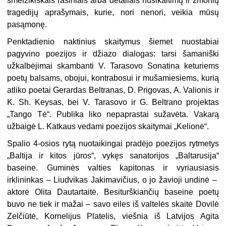
šmeižikiškais rašiniais arba detaliais nusikaltimų ir žmonių
tragedijų aprašymais, kurie, nori nenori, veikia mūsų
pasąmonę.
Penktadienio naktinius skaitymus šiemet nuostabiai
pagyvino poezijos ir džiazo dialogas: tarsi šamaniški
užkalbėjimai skambanti V. Tarasovo Sonatina keturiems
poetų balsams, obo­jui, kontrabosui ir mušamiesiems, kurią
atliko poetai Gerardas Beltranas, D. Prigovas, A. Va­lionis ir
K. Sh. Keysas, bei V. Tarasovo ir G. Beltrano projektas
„Tango Tė“. Publika liko ne­paprastai sužavėta. Vakarą
užbaigė L. Katkaus vedami poezijos skaitymai „Kelionė“.
Spalio 4-osios rytą nuotaikingai pradėjo poezijos rytmetys
„Baltija ir kitos jūros“, vykęs sanatorijos „Baltarusija“
baseine. Guminės valties kapitonas ir vyriausiasis
irklininkas – Liudvikas Jakimavičius, o jo žavioji undinė –
aktorė Olita Dautartaitė. Besiturškiančių baseine poetų
buvo ne tiek ir mažai – savo eiles iš valtelės skaitė Dovilė
Zelčiūtė, Kornelijus Platelis, viešnia iš Latvijos Agita