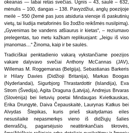
okeanas — labai retas svečias. Ugnis – 43, saulė – 632,
mėnulis – 100, dan­gas – 138. Pavyzdžiui, anglų poezijoje
meilė – 550 (žemė pas juos atsiduria vienoje iš paskutinių
vietų, tai liudija metaforinės šio žodžio reikšmės nusilpimą).
„
Gyvenimas be vandens atšiaurus ir kietas“, – reziumavo
prelegentas, tuo metu kažkam replikuojant: „Jeigu iš viso
įmanomas…“ Žinoma, kaip ir be saulės.
Tradiciškai penktadienio vakarą vyks­tančiame poezijos
vakare dalyvavo svečiai Anthony McCannas (JAV),
Willemas M. Roggemanas (Belgija), Sebastianas Barkeris
ir Hilary Davies (Didžioji Britanija), Markas Boogas
(Nyderlandai), Sigurbjorg Thrastardottir (Islandija), Eva
Strom (Švedija), Agita Draguna (Latvija), Andrejus Brvaras
(Slovėnija) bei lietuvių poetai Mindaugas Kvietkauskas,
Erika Drungytė, Daiva Čepauskaitė, Laurynas Katkus bei
Alvydas Šlepikas, kuris prieš skaitydamas eiles
nesusilaikė nepasmerkęs vieno iš didžiųjų šalies
dienraščių, pagarsėjusio neatitinkan­čiais tikrovės,