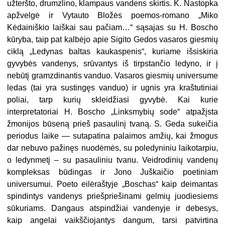
užteršto, drumzlino, klampaus vandens skirtis. K. Nastopka
apžvelgė ir Vytauto Bložės poemos-romano „Miko
Kėdainiškio laiškai sau pačiam…“ sąsa­jas su H. Boscho
kūryba, taip pat kalbėjo apie Sigito Gedos vasaros giesmių
ciklą „Ledynas baltas kaukaspenis“, kuriame išsiskiria
gyvybės vandenys, srūvantys iš tirpstančio ledyno, ir į
nebūtį gramzdinantis vanduo. Vasaros giesmių universume
ledas (tai yra sustingęs vanduo) ir ugnis yra kraštutiniai
poliai, tarp kurių skleidžiasi gyvybė. Kai kurie
interpretatoriai H. Boscho „Linksmybių sode“ atpažįs­ta
žmonijos būseną prieš pasaulinį tvaną. S. Geda sukeičia
periodus laike — sutapatina palaimos amžių, kai žmogus
dar nebuvo pažinęs nuodėmės, su poledyniniu laiko­tarpiu,
o ledynmetį – su pasauliniu tvanu. Veidrodinių vandenų
kompleksas būdingas ir Jono Juškaičio poetiniam
universumui. Poeto eilėraštyje „Boschas“ kaip deimantas
spindin­tys vandenys priešpriešinami gelmių juodie­siems
sūkuriams. Dangaus atspindžiai van­denyje ir debesys,
kaip angelai vaikščiojantys dangum, tarsi patvirtina