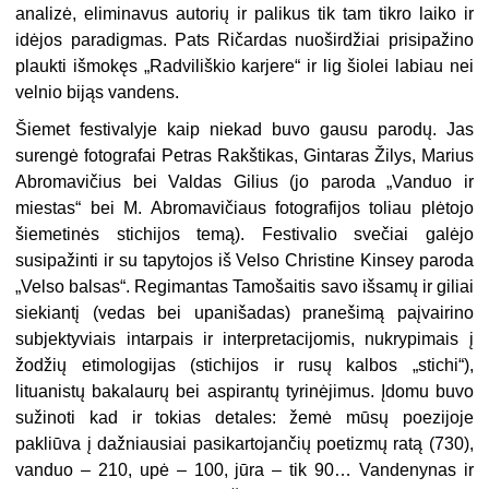
analizė, eliminavus autorių ir palikus tik tam tikro laiko ir
idėjos paradigmas. Pats Ričardas nuoširdžiai prisipažino
plaukti išmokęs „Radviliškio karjere“ ir lig šiolei la­biau nei
velnio bijąs vandens.
Šiemet festivalyje kaip niekad buvo gausu parodų. Jas
surengė fotografai Petras Rakštikas, Gintaras Žilys, Marius
Abroma­vičius bei Valdas Gilius (jo paroda „Vanduo ir
miestas“ bei M. Abromavičiaus fotografijos toliau plėtojo
šiemetinės stichijos temą). Festivalio svečiai galėjo
susipažinti ir su tapy­tojos iš Velso Christine Kinsey paroda
„Velso balsas“. Regimantas Tamošaitis savo išsamų ir giliai
siekiantį (vedas bei upanišadas) pranešimą paįvairino
subjektyviais intarpais ir interpretacijomis, nukrypimais į
žodžių etimologijas (stichijos ir rusų kalbos „stichi“),
lituanistų bakalaurų bei aspirantų tyrinė­jimus. Įdomu buvo
sužinoti kad ir tokias detales: žemė mūsų poezijoje
pakliūva į daž­niausiai pasikartojančių poetizmų ratą (730),
vanduo – 210, upė – 100, jūra – tik 90… Vandenynas ir