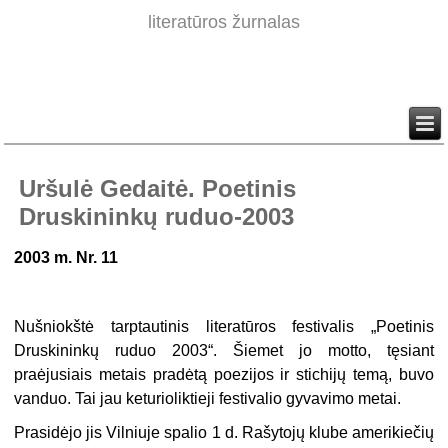
literatūros žurnalas
Uršulė Gedaitė. Poetinis
Druskininkų ruduo-2003
2003 m. Nr. 11
Nušniokštė tarptautinis literatūros festi­valis „Poetinis
Druskininkų ruduo 2003“. Šiemet jo motto, tęsiant
praėjusiais metais pradėtą poezijos ir stichijų temą, buvo
vanduo. Tai jau keturioliktieji festivalio gyvavimo metai.
Prasidėjo jis Vilniuje spalio 1 d. Rašytojų klube amerikiečių