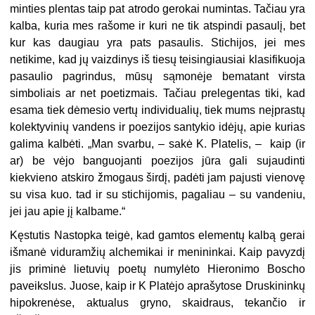
minties plentas taip pat atrodo gerokai numintas. Tačiau yra
kalba, kuria mes rašome ir kuri ne tik atspindi pasaulį, bet
kur kas daugiau yra pats pasaulis. Stichijos, jei mes
netikime, kad jų vaizdinys iš tiesų teisingiausiai klasifikuoja
pasaulio pagrindus, mūsų sąmonėje bematant virsta
simboliais ar net poetizmais. Tačiau prelegentas tiki, kad
esama tiek dėmesio vertų individualių, tiek mums neįprastų
kolektyvinių vandens ir poezijos santykio idėjų, apie kurias
galima kalbėti. „Man svarbu, – sakė K. Platelis, – kaip (ir
ar) be vėjo banguojanti poezijos jūra gali sujaudinti
kiekvieno atskiro žmogaus širdį, padėti jam pajusti vienovę
su visa kuo. tad ir su stichijomis, pagaliau – su vandeniu,
jei jau apie jį kalbame.“
Kęstutis Nastopka teigė, kad gamtos elementų kalbą gerai
išmanė viduramžių alchemikai ir menininkai. Kaip pavyzdį
jis priminė lietuvių poetų numylėto Hieronimo Boscho
paveikslus. Juose, kaip ir K Platėjo aprašytose Druskininkų
hipokrenėse, aktualus gryno, skaidraus, tekančio ir