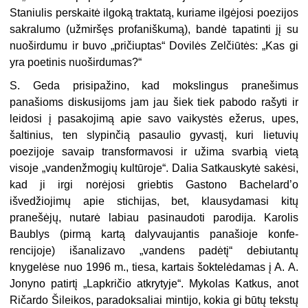
Staniulis perskaitė ilgoką traktatą, kuriame ilgėjosi poezijos
sakralumo (užmir­šęs profaniškumą), bandė tapatinti jį su
nuoširdumu ir buvo „pričiuptas“ Dovilės Zelčiūtės: „Kas gi
yra poetinis nuoširdumas?“
S. Geda prisipažino, kad mokslingus pra­nešimus
panašioms diskusijoms jam jau šiek tiek pabodo rašyti ir
leidosi į pasakojimą apie savo vaikystės ežerus, upes,
šaltinius, ten sly­pinčią pasaulio gyvastį, kuri lietuvių
poezijoje savaip transformavosi ir užima svarbią vietą
visoje „vandenžmogių kultūroje“. Dalia Satkauskytė sakėsi,
kad ji irgi norėjosi griebtis Gastono Bachelard’o
išvedžiojimų apie stichi­jas, bet, klausydamasi kitų
pranešėjų, nutarė labiau pasinaudoti parodija. Karolis
Baublys (pirmą kartą dalyvaujantis panašioje konfe­
rencijoje) išanalizavo „vandens padėtį“ debiu­tantų
knygelėse nuo 1996 m., tiesa, kartais šoktelėdamas į A. A.
Jonyno patirtį „Lapkričio atkrytyje“. Mykolas Katkus, anot
Ričardo Šileikos, paradoksaliai mintijo, kokia gi būtų tekstų