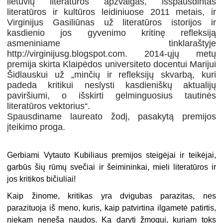
lietuvių literatūros apžvalgas, išspausdintas
literatūros ir kultūros leidiniuose 2011 metais, ir
Virginijus Gasiliūnas už literatūros istorijos ir
kasdienio jos gyvenimo kritinę refleksiją
asmeniniame tinklaraštyje
http://virginijusg.blogspot.com. 2014-ųjų metų
premija skirta Klaipėdos universiteto docentui Marijui
Šidlauskui už „minčių ir refleksijų skvarbą, kuri
padeda kritikui neslysti kasdieniškų aktualijų
paviršiumi, o išskirti gelminguosius tautinės
literatūros vektorius“.
Spausdiname laureato žodį, pasakytą premijos
įteikimo proga.
Gerbiami Vytauto Kubiliaus premijos steigėjai ir teikėjai,
garbūs šių rūmų svečiai ir šeimininkai, mieli literatūros ir
jos kritikos bičiuliai!
Kaip žinome, kritikas yra dvigubas parazitas, nes
parazituoja iš meno, kuris, kaip patvirtina ilgametė patirtis,
niekam neneša naudos. Ką daryti žmogui, kuriam toks