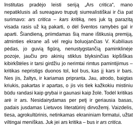
Institutas pradėjo leisti seriją „Ars critica“, mano
nepatiklusis aš sureagavo truputį siurrealistiškai ir čia pat
surimavo:
ars critica – kars kritiką,
nes juk tą parazitą
visada rasis už ką pakarti, o dėl šventos ramybės gal ir
aparti. Šiandieną, priimdamas šią mane ištikusią premiją,
atminties ekrane aš vėl regiu boluojančias V. Kubiliaus
pėdas, jo guvią figūrą, nenustygstančią paminklinėje
pozoje, jaučiu pro akinių stiklus blyksinčias kipšiškas
kibirkštėles ir tarsi girdžiu jo nerimtai rimtus pamintijimus –
kritikas nepristigs duonos tol, kol bus, kas jį kars ir bars.
Nes jis, žaltys, ir kariamas pripranta. Jau, atrodo, baigtas
kriukis, pakartas ir apartas, o jis vis tiek kažkokiu mistiniu
būdu randasi kaip grybai ir gaunasi kaip žolė. Todėl kritikas
arė ir ars. Nesidairydamas per petį ir geriausia basas,
padais jusdamas Lietuvos literatūrinį dirvožemį. Vaizdelis,
tiesa, agrokultūrinis, netinkamas ekraniniam formatui, užtat
viltingai meniškas. Juk jei ars kritika – bus ir
ars critica.