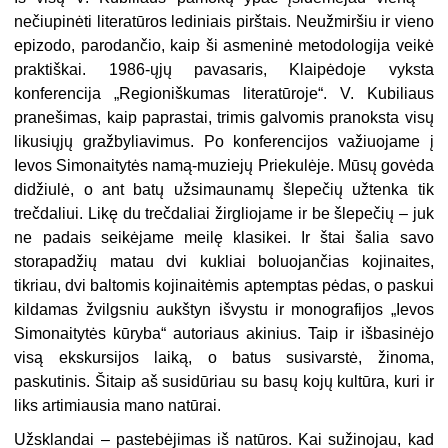
nečiupinėti literatūros lediniais pirštais. Neužmiršiu ir vieno
epizodo, parodančio, kaip ši asmeninė metodologija veikė
praktiškai. 1986-ųjų pavasaris, Klaipėdoje vyksta
konferencija „Regioniškumas literatūroje“. V. Kubiliaus
pranešimas, kaip paprastai, trimis galvomis pranoksta visų
likusiųjų gražbyliavimus. Po konferencijos važiuojame į
Ievos Simonaitytės namą-muziejų Priekulėje. Mūsų govėda
didžiulė, o ant batų užsimaunamų šlepečių užtenka tik
trečdaliui. Likę du trečdaliai žirgliojame ir be šlepečių – juk
ne padais seikėjame meilę klasikei. Ir štai šalia savo
storapadžių matau dvi kukliai boluojančias kojinaites,
tikriau, dvi baltomis kojinaitėmis aptemptas pėdas, o paskui
kildamas žvilgsniu aukštyn išvystu ir monografijos „Ievos
Simonaitytės kūryba“ autoriaus akinius. Taip ir išbasinėjo
visą ekskursijos laiką, o batus susivarstė, žinoma,
paskutinis. Šitaip aš susidūriau su basų kojų kultūra, kuri ir
liks artimiausia mano natūrai.
Užsklandai – pastebėjimas iš natūros. Kai sužinojau, kad