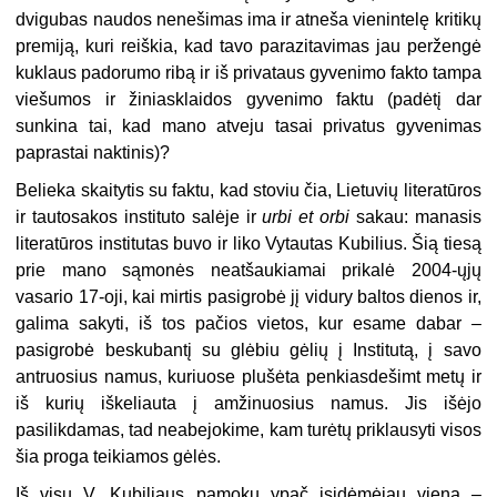
dvigubas naudos nenešimas ima ir atneša vienintelę kritikų
premiją, kuri reiškia, kad tavo parazitavimas jau peržengė
kuklaus padorumo ribą ir iš privataus gyvenimo fakto tampa
viešumos ir žiniasklaidos gyvenimo faktu (padėtį dar
sunkina tai, kad mano atveju tasai privatus gyvenimas
paprastai naktinis)?
Belieka skaitytis su faktu, kad stoviu čia, Lietuvių literatūros
ir tautosakos instituto salėje ir
urbi et orbi
sakau: manasis
literatūros institutas buvo ir liko Vytautas Kubilius. Šią tiesą
prie mano sąmonės neatšaukiamai prikalė 2004-ųjų
vasario 17-oji, kai mirtis pasigrobė jį vidury baltos dienos ir,
galima sakyti, iš tos pačios vietos, kur esame dabar –
pasigrobė beskubantį su glėbiu gėlių į Institutą, į savo
antruosius namus, kuriuose plušėta penkiasdešimt metų ir
iš kurių iškeliauta į amžinuosius namus. Jis išėjo
pasilikdamas, tad neabejokime, kam turėtų priklausyti visos
šia proga teikiamos gėlės.
Iš visų V. Kubiliaus pamokų ypač įsidėmėjau vieną –