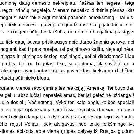
uomonę daug dėmesio nekreipiau. Kažkas ten negerai, teigė k
uregzti minčių negalėjo. Vienam nepatiko dirbtinis pienas, k
mogaus. Man tokie argumentai pasirodė nereikšmingi. Tai vis t
eperteikia esmės – galvojau ir guodžiausi. Galų gale tai juk sm
as ten negero būtų, bet tai šalis, kur doru darbu galima prasigyve
au tiek daug buvau prisiklausęs apie darbo žmonių gerovę, apie
mogumi, kad ir pats norėjau tai patirti savo kailiu. Nejaugi nėra
urtingas ir laimingas tiesiog sąžiningai, uoliai dirbdamas? Lia
uprotas, bet ne bagotas, tiko, suprantama, tik sovietiniam 
ivilizacijos avangardas, rojaus paveikslas, kiekvieno darbštau
eturėtų būti nieko bloga.
amenu vienos savo giminaitės reakciją į Ameriką. Tai buvo dar g
augeliui absoliučiai nepasiekiamas, bet jai geležinė uždanga ši
ur, o tiesiai į Vašingtoną! Vyko ten kaip anglų kalbos special
onferenciją. Aplankiau ją sugrįžusią ir smalsiai laukiau, ką pas
merikietiško dangaus liudytoja iš pradžių tesugebėjo išstenėti v
ėlto rojus! Vėliau, kiek atsigavusi nuo tokio reikšmingo 
elionės epizodą apie vieną grupės dalyvę iš Rusijos glūdum