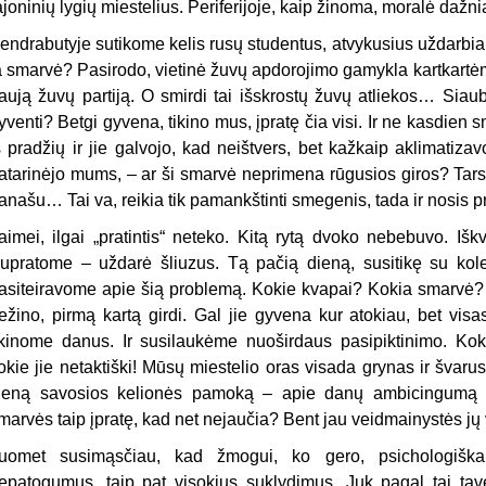
ajoninių lygių miestelius. Periferijoje, kaip žinoma, moralė dažn
endrabutyje sutikome kelis rusų studentus, atvykusius uždarbiau
a smarvė? Pasirodo, vietinė žuvų apdorojimo gamykla kartkartėm 
aują žuvų partiją. O smirdi tai išskrostų žuvų atliekos… Siau
yventi? Betgi gyvena, tikino mus, įpratę čia visi. Ir ne kasdien sm
š pradžių ir jie galvojo, kad neištvers, bet kažkaip aklimatizav
atarinėjo mums, – ar ši smarvė neprimena rūgusios giros? Tarsi 
anašu… Tai va, reikia tik pamankštinti smegenis, tada ir nosis 
aimei, ilgai „pratintis“ neteko. Kitą rytą dvoko nebebuvo. Išk
upratome – uždarė šliuzus. Tą pačią dieną, susitikę su kole
asiteiravome apie šią problemą. Kokie kvapai? Kokia smarvė? 
ežino, pirmą kartą girdi. Gal jie gyvena kur atokiau, bet vis
ikinome danus. Ir susilaukėme nuoširdaus pasipiktinimo. Kok
okie jie netaktiški! Mūsų miestelio oras visada grynas ir švaru
ieną savosios kelionės pamoką – apie danų ambicingumą ir p
marvės taip įpratę, kad net nejaučia? Bent jau veidmainystės j
uomet susimąsčiau, kad žmogui, ko gero, psichologiška
epatogumus, taip pat visokius suklydimus. Juk pagal tai tave 