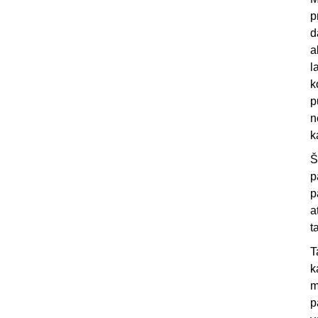
p
d
a
l
k
p
n
k
Š
p
p
a
t
T
k
m
p