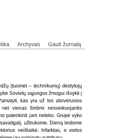
itika
Archyvas
Gauti žurnalą
ledžų (tuomet – technikumų) dėstytojų
mybė Sovietų sąjungos žmogui išvykti į
amatyti, kas yra už tos atsivėrusios
net vienas širdimi nesveikuojantis
mo patenkinti jam neteko. Grupė vyko
o savaitgalį, užtrukome. Dieną leidome
torius neišlaikė. Infarktas, o vietos
elionę jau sutaisytu autobusu.