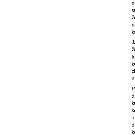
n
s
ž
n
k
J
ž
t
k
c
n
P
d
k
k
a
d
k