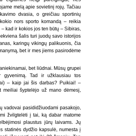
ame melą apie sovietinį rojų. Tačiau
avimo dvasia, o greičiau sportinių
 kokio nors sporto komandą – reikia
 – kad ir kokios jos ten būtų – Sibiras,
ekviena šalis turi juodų savo istorijos
danas, karingų vikingų palikuonis, čia
manymą, bet ir mes jiems pasirodėme
paniekinamai, bet liūdnai. Mūsų grupei
ir gyvenimą. Tad ir užklausiau tos
) – kaip jai šis darbas? Puikiai! –
et meiliai šyptelėjo už mano dėmesį,
sų vadovai pasididžiuodami pasakojo,
i žvilgtelėti į tai, ką dabar matome
lbėjimosi plaustus jūrų laivams. Jų
os statinės dydžio kapsulė, numesta į