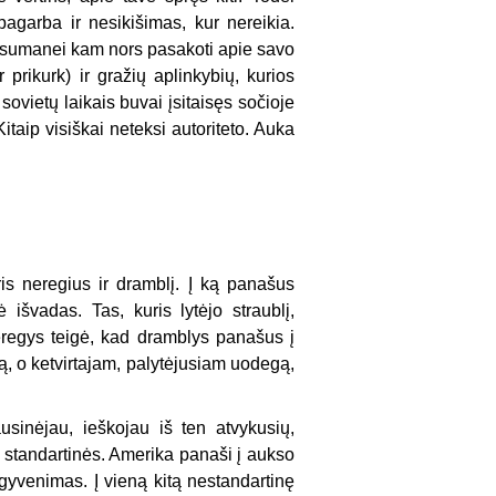
pagarba ir nesikišimas, kur nereikia.
u sumanei kam nors pasakoti apie savo
 prikurk) ir gražių aplinkybių, kurios
ovietų laikais buvai įsitaisęs sočioje
Kitaip visiškai neteksi autoriteto. Auka
is neregius ir dramblį. Į ką panašus
 išvadas. Tas, kuris lytėjo straublį,
eregys teigė, kad dramblys panašus į
, o ketvirtajam, palytėjusiam uodegą,
sinėjau, ieškojau iš ten atvykusių,
standartinės. Amerika panaši į aukso
s gyvenimas. Į vieną kitą nestandartinę