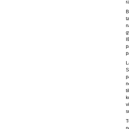
r
B
t
n
g
I
p
p
L
S
p
n
t
k
v
s
T
n