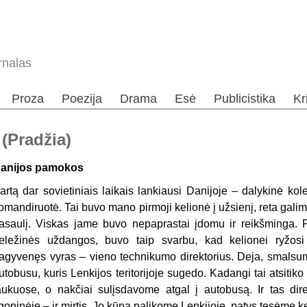
rnalas
Proza
Poezija
Drama
Esė
Publicistika
Kr
(Pradžia)
anijos pamokos
artą dar sovietiniais laikais lankiausi Danijoje – dalykinė ko
omandiruotė. Tai buvo mano pirmoji kelionė į užsienį, reta gali
asaulį. Viskas jame buvo nepaprastai įdomu ir reikšminga. P
eležinės uždangos, buvo taip svarbu, kad kelionei ryžosi 
agyvenęs vyras – vieno technikumo direktorius. Deja, smalsu
utobusu, kuris Lenkijos teritorijoje sugedo. Kadangi tai atsitik
aukuose, o nakčiai sulįsdavome atgal į autobusą. Ir tas direk
igoninėje – ir mirtis. Jo kūną palikome Lenkijoje, patys tęsėme k