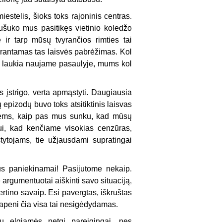
estelis, šioks toks rajoninis centras.
 sušuko mus pasitikęs vietinio koledžo
ir tarp mūsų tvyrančios rimties tai
antamas tas laisvės pabrėžimas. Kol
as laukia naujame pasaulyje, mums kol
s įstrigo, verta apmąstyti. Daugiausia
epizodų buvo toks atsitiktinis laisvas
jiems, kaip pas mus sunku, kad mūsų
iui, kad kenčiame visokias cenzūras,
tytojams, tie užjausdami supratingai
us paniekinamai! Pasijutome nekaip.
argumentuotai aiškinti savo situaciją,
ertino savaip. Esi pavergtas, iškruštas
 vapeni čia visa tai nesigėdydamas.
u elgiamės netgi pareigingai, nes