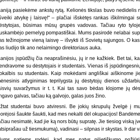
aniją pasiekėme ankstų rytą. Kelionės tikslas buvo nedidelis mi
Sveiki atvykę į laisvę!“ – plačiai išskėtęs rankas iškilmingai
ėstytojas, būsimas mūsų grupės vadovas. Tačiau ryto tyloje 
uskambėjo pernelyg pompastiškai. Mums pasirodė nelabai supr
as težinojome vieną laisvę – išvykti iš Sovietų sąjungos. O k
as liudijo tik ano nelaimingo direktoriaus auka.
anijos įspūdžių čia neaprašinėsiu, jų ir ne kažkiek. Bet tai, ka
endravome su dėstytojais ir studentais. Vienas iš įspūdingesnių 
okalbis su studentais. Kaip mokėdami angliškai aiškinome 
ėnesinis atlyginimas teprilygsta jų dėstytojų dienos uždarb
aisvių suvaržymus ir t. t. Kai tas savo bėdas klojome jų dės
ingavo galvas, tačiau ką galvojo, galas juos žino.
žtat studentai buvo atviresni. Be jokių skrupulų žvelgė į m
orėjosi šaukte šaukti, kad mes nekalti dėl okupacijos! Bandėme 
ačiau nesimatė, kad jie ką nors būtų supratę. Jie tiesiog viską įv
atsiprašau už tiesmukumą), vadinasi – silpnas ir skystas. Ir dar
ums patiems rodėsi, kad mes patys pilietiškumo požiūri