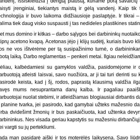
andenį, išsiskleidžia į dengtą plaustą, kuriame porą savaičių 
taisyti įrenginiai, tiekiantys maistą ir gėlą vandenį. Kaip t
echnologija ir buvo laikoma didžiausioje paslaptyje. Ir tikrai
alima tiek daug visko suspausti į tas nedideles plastikines stati
et mus domino ir kitkas – darbo sąlygos bei darbininkų nuotaikos
tiprų acetono kvapą. Acetonas įėjo į klijų sudėtį, kuriais buvo
os ne vos ištvėrėme per tą susipažinimo turnė, o darbininkam
ibotą laiką. Darbo reglamentas – penkeri metai. Ilgiau neleidžia
ėliau, kalbėdamiesi su gamyklos valdžia, pasidomėjome ir d
arbuotoją atleisti laisvai, savo nuožiūra, ar ji tai turi derint
asirodė keista, kad į šį, rodos, paprastą klausimą valdžia ilg
avęs mums nesuprantama danų kalba. Ir pagaliau paaiškin
arbuotojai nuolat stebimi, ir atleidžiamas blogiausiai dirbantis
r planine tvarka, jei pasirodo, kad gamybai užteks mažesnio da
irba dvidešimt žmonių ir bus paskaičiuota, kad užtenka devyni
arbininkus. Nes visada geriau kapstytis su mažesniu dirbančiųjų 
ei vargti su jų pertekliumi.
ada man pasidarė aiški ir tos moterėlės laikysena. Savo liū