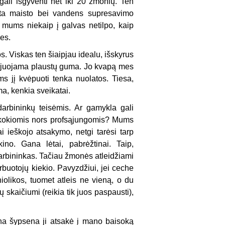
gali išgyventi net iki 20 žmonių. Ten
ik ta maisto bei vandens supresavimo
 – mums niekaip į galvas netilpo, kaip
nes.
. Viskas ten šiaipjau idealu, išskyrus
 klijuojama plaustų guma. Jo kvapą mes
s jį kvėpuoti tenka nuolatos. Tiesa,
ma, kenkia sveikatai.
arbininkų teisėmis. Ar gamykla gali
i su kokiomis nors profsąjungomis? Mums
ai ieškojo atsakymo, netgi tarėsi tarp
o. Gana lėtai, pabrėžtinai. Taip,
 darbininkas. Tačiau žmonės atleidžiami
rbuotojų kiekio. Pavyzdžiui, jei ceche
olikos, tuomet atleis ne vieną, o du
skaičiumi (reikia tik juos paspausti),
dna šypsena ji atsakė į mano baisoką