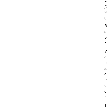
v
į
t
g
B
s
v
r
V
d
p
s
d
i
d
d
n
T