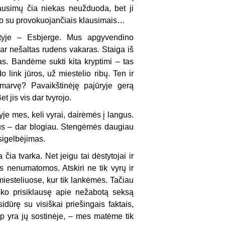
ausimų čia niekas neužduoda, bet ji
ukdo su provokuojančiais klausimais…
tyje – Esbjerge. Mus apgyvendino
dar nešaltas rudens vakaras. Staiga iš
s. Bandėme sukti kita kryptimi – tas
 link jūros, už miestelio ribų. Ten ir
smarvę? Pavaikštinėję pajūryje gerą
 jis vis dar tvyrojo.
je mes, keli vyrai, dairėmės į langus.
rus – dar blogiau. Stengėmės daugiau
šsigelbėjimas.
čia tvarka. Net jeigu tai dėstytojai ir
s nenumatomos. Atskiri ne tik vyrų ir
miesteliuose, kur tik lankėmės. Tačiau
ko prisiklausę apie nežabotą seksą
dūrę su visiškai priešingais faktais,
aip yra jų sostinėje, – mes matėme tik