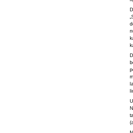
D
„
d
n
k
k
D
b
p
m
l
l
U
N
t
(
M