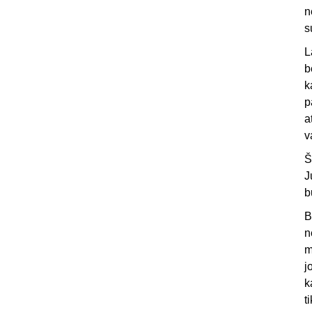
n
s
L
b
k
p
a
v
Š
J
b
B
n
m
j
k
t