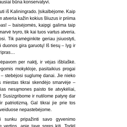
iausiai būna konservatyvi.
ti iš Kaliningrado. Įsikalbėjome. Kaip
atveria kažin kokius šliuzus ir priima
bas! – baisėjomės, kaipgi galima taip
arvė tvyro, tik kai tuos vartus atveria.
osi. Tik pamėginkite geriau įsiuostyti,
duonos gira garuotų! Iš tiesų – lyg ir
pripras…
vėpavom per naktį, ir vėjas išblaškė.
gomis mokykloje, pasitaikius progai
– stebėjosi suglumę danai. Jie nieko
as miestas tikrai skendėjo smarvėje –
ias nesąmones paisto tie atvykėliai,
s! Susizgribome ir nutilome patyrę dar
atriotizmą. Gal tikrai jie prie tos
ų veiduose nepastebėjome.
i sunku pripažinti savo gyvenimo
vertins, apie tave spręs kiti. Todėl