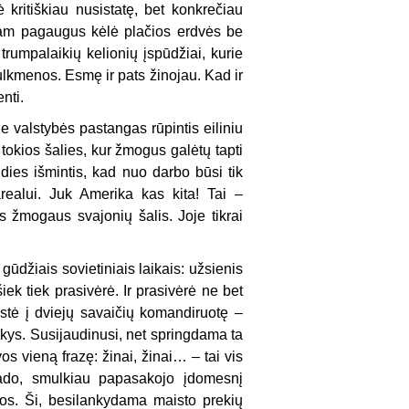
ritiškiau nusistatę, bet konkrečiau
itam pagaugus kėlė plačios erdvės be
rumpalaikių kelionių įspūdžiai, kurie
ulkmenos. Esmę ir pats žinojau. Kad ir
nti.
 valstybės pastangas rūpintis eiliniu
 tokios šalies, kur žmogus galėtų tapti
udies išmintis, kad nuo darbo būsi tik
arealui. Juk Amerika kas kita! Tai –
s žmogaus svajonių šalis. Joje tikrai
ūdžiais sovietiniais laikais: užsienis
ek tiek prasivėrė. Ir prasivėrė ne bet
istė į dviejų savaičių komandiruotę –
akys. Susijaudinusi, net springdama ta
os vieną frazę: žinai, žinai… – tai vis
įvado, smulkiau papasakojo įdomesnį
os. Ši, besilankydama maisto prekių