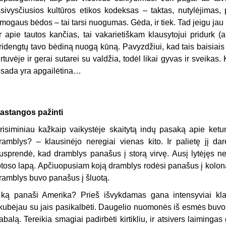
šsivysčiusios kultūros etikos kodeksas – taktas, nutylėjimas, 
mogaus bėdos – tai tarsi nuogumas. Gėda, ir tiek. Tad jeigu ja
r apie tautos kančias, tai vakarietiškam klausytojui pridurk (ar
ridengtų tavo bėdiną nuogą kūną. Pavyzdžiui, kad tais baisiais s
irtuvėje ir gerai sutarei su valdžia, todėl likai gyvas ir sveikas. 
isada yra apgailėtina…
astangos pažinti
risiminiau kažkaip vaikystėje skaitytą indų pasaką apie ketur
ramblys? – klausinėjo neregiai vienas kito. Ir palietę jį darė
usprendė, kad dramblys panašus į storą virvę. Ausį lytėjęs n
otoso lapą. Apčiuopusiam koją dramblys rodėsi panašus į koloną
ramblys buvo panašus į šluotą.
 ką panaši Amerika? Prieš išvykdamas gana intensyviai klau
kubėjau su jais pasikalbėti. Daugelio nuomonės iš esmės buvo 
abalą. Tereikia smagiai padirbėti kirtikliu, ir atsivers laiminga