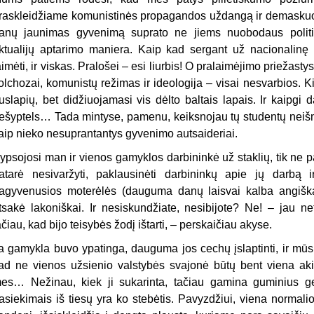
raskleidžiame komunistinės propagandos uždangą ir demaskuoj
anų jaunimas gyvenimą suprato ne jiems nuobodaus politik
ktualijų aptarimo maniera. Kaip kad sergant už nacionalinę
aimėti, ir viskas. Pralošei – esi liurbis! O pralaimėjimo priežastys
olchozai, komunistų režimas ir ideologija – visai nesvarbios. Ki
uslapių, bet didžiuojamasi vis dėlto baltais lapais. Ir kaipgi 
ešyptels… Tada mintyse, pamenu, keiksnojau tų studentų neiš
aip nieko nesuprantantys gyvenimo autsaideriai.
ypsojosi man ir vienos gamyklos darbininkė už staklių, tik ne 
atarė nesivaržyti, paklausinėti darbininkų apie jų darbą 
agyvenusios moterėlės (dauguma danų laisvai kalba angiškai
tsakė lakoniškai. Ir nesiskundžiate, nesibijote? Ne! – jau n
ačiau, kad bijo teisybės žodį ištarti, – perskaičiau akyse.
a gamykla buvo ypatinga, dauguma jos cechų įslaptinti, ir mū
ad ne vienos užsienio valstybės svajonė būtų bent viena akim
es… Nežinau, kiek ji sukarinta, tačiau gamina guminius ge
asiekimais iš tiesų yra ko stebėtis. Pavyzdžiui, viena normali