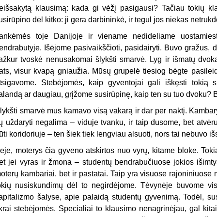
eišsakytą klausimą: kada gi vėžį pasigausi? Tačiau tokių kl
usirūpino dėl kitko: ji gera darbininkė, ir tegul jos niekas netr
ankėmės toje Danijoje ir viename nedideliame uostamies
endrabutyje. Išėjome pasivaikščioti, pasidairyti. Buvo gražus, 
ažkur tvoskė nenusakomai šlykšti smarvė. Lyg ir išmatų dvoka
ats, visur kvapą gniaužia. Mūsų grupelė tiesiog bėgte pasileido
tsigavome. Stebėjomės, kaip gyventojai gali iškęsti tokią 
alandą ar daugiau, grįžome susirūpinę, kaip ten su tuo dvoku? Bet
lykšti smarvė mus kamavo visą vakarą ir dar per naktį. Kambary
ų uždaryti negalima – viduje tvanku, ir taip dusome, bet atvė
ūti koridoriuje – ten šiek tiek lengviau alsuoti, nors tai nebuvo i
eje, moterys čia gyveno atskirtos nuo vyrų, kitame bloke. Tokia 
et jei vyras ir žmona – studentų bendrabučiuose jokios išimty
oterų kambariai, bet ir pastatai. Taip yra visuose rajoniniuose 
okių nusiskundimų dėl to negirdėjome. Tėvynėje buvome vis
apitalizmo šalyse, apie palaidą studentų gyvenimą. Todėl, susi
ikrai stebėjomės. Specialiai to klausimo nenagrinėjau, gal kit