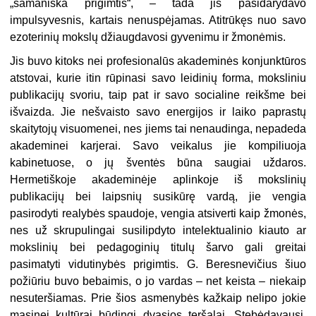
„šamaniška prigimtis“, – tada jis pasidarydavo
impulsyvesnis, kartais nenuspėjamas. Atitrūkęs nuo savo
ezoterinių mokslų džiaugdavosi gyvenimu ir žmonėmis.
Jis buvo kitoks nei profesionalūs akademinės konjunktūros
atstovai, kurie itin rūpinasi savo leidinių forma, moksliniu
publikacijų svoriu, taip pat ir savo socialine reikšme bei
išvaizda. Jie nešvaisto savo energijos ir laiko paprastų
skaitytojų visuomenei, nes jiems tai nenaudinga, nepadeda
akademinei karjerai. Savo veikalus jie kompiliuoja
kabinetuose, o jų šventės būna saugiai uždaros.
Hermetiškoje akademinėje aplinkoje iš mokslinių
publikacijų bei laipsnių susikūrę vardą, jie vengia
pasirodyti realybės spaudoje, vengia atsiverti kaip žmonės,
nes už skrupulingai susilipdyto intelektualinio kiauto ar
mokslinių bei pedagoginių titulų šarvo gali greitai
pasimatyti vidutinybės prigimtis. G. Beresnevičius šiuo
požiūriu buvo bebaimis, o jo vardas – net keista – niekaip
nesuteršiamas. Prie šios asmenybės kažkaip nelipo jokie
masinei kultūrai būdingi dvasios teršalai. Stebėdavausi,