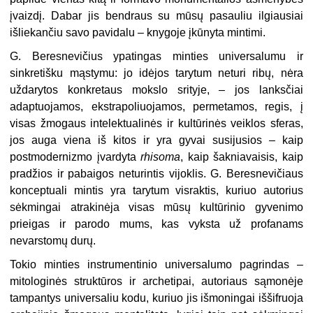
įvaizdį. Dabar jis bendraus su mūsų pasauliu ilgiausiai
išliekančiu savo pavidalu – knygoje įkūnyta mintimi.
G. Beresnevičius ypatingas minties universalumu ir
sinkretišku mąstymu: jo idėjos tarytum neturi ribų, nėra
uždarytos konkretaus mokslo srityje, – jos lanksčiai
adaptuojamos, ekstrapoliuojamos, permetamos, regis, į
visas žmogaus intelektualinės ir kultūrinės veiklos sferas,
jos auga viena iš kitos ir yra gyvai susijusios – kaip
postmodernizmo įvardyta
rhisoma
, kaip šakniavaisis, kaip
pradžios ir pabaigos neturintis vijoklis. G. Beresnevičiaus
konceptuali mintis yra tarytum visraktis, kuriuo autorius
sėkmingai atrakinėja visas mūsų kultūrinio gyvenimo
prieigas ir parodo mums, kas vyksta už profanams
nevarstomų durų.
Tokio minties instrumentinio universalumo pagrindas –
mitologinės struktūros ir archetipai, autoriaus sąmonėje
tampantys universaliu kodu, kuriuo jis išmoningai iššifruoja