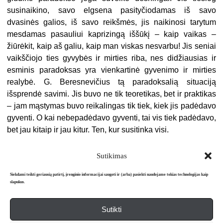
susinaikino, savo elgsena pasityčiodamas iš savo
dvasinės galios, iš savo reikšmės, jis naikinosi tarytum
mesdamas pasauliui kaprizingą iššūkį – kaip vaikas –
žiūrėkit, kaip aš galiu, kaip man viskas nesvarbu! Jis seniai
vaikščiojo ties gyvybės ir mirties riba, nes didžiausias ir
esminis paradoksas yra vienkartinė gyvenimo ir mirties
realybė. G. Beresnevičius tą paradoksalią situaciją
išsprendė savimi. Jis buvo ne tik teoretikas, bet ir praktikas
– jam mąstymas buvo reikalingas tik tiek, kiek jis padėdavo
gyventi. O kai nebepadėdavo gyventi, tai vis tiek padėdavo,
bet jau kitaip ir jau kitur. Ten, kur susitinka visi.
Sutikimas
Siekdami teikti geriausią patirtį, įrenginio informacijai saugoti ir (arba) pasiekti naudojame tokias technologijas kaip
slapukus.
Sutikti
Apie mus
Redakcija
Prenumerata