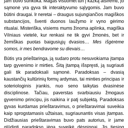
jam buvo sunkoka. Magas visuomet turi į kažką atsiremti, jo
sąmonė yra gyva tik interaktyvumo sąlygomis. Jam buvo
būtini draugai. Ir neretai – draugus sujungiančios magiškos
substancijos, šventi duonos laužymo ir vyno gėrimo
ritualai. Misteriška, visiems mums žinoma aplinka, magiška
Vilniaus vietelė, kur renkasi ne tik gyvi žmonės, bet ir
žemiškas puotas baigusiųjų dvasios…
Mes išgėrėme
somos, ir mes bendravome su dievais
…
Būtis yra prieštaringa, ją sudaro protu nesuvokiama įtampa
tarp gyvenimo ir mirties. Šitą įtampą išspręsti, ją sugriauti
gali tik paradoksali sąmonė. Paradoksas – dvasią
kaustančių kultūrinių formų ardymas, tai minties principas ir
soteriologinis įrankis, nuo seno taikytas dvasinėse
disciplinose. Tačiau, paverstas svarbiausiu žmogaus
gyvenimo principu, jis naikina ir patį subjektą. Paradoksas
gyvas kurdamas prieštaravimus, o prieštaravimai suveikia
kaip sprogstamasis užtaisas, sugriaunantis visas įtampas.
Didžiausias prieštaravimas buvo pats autorius, ir jame
glūdinti paradokso jėga suveikė dėsningai. Jis tiesiog