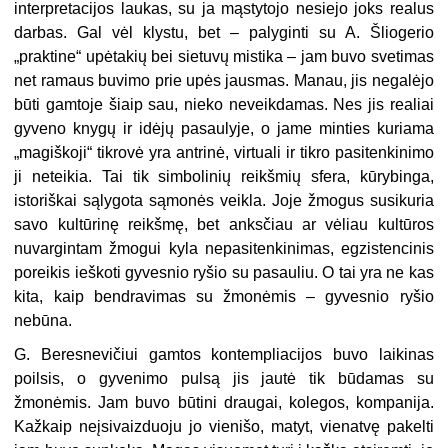
interpretacijos laukas, su ja mąstytojo nesiejo joks realus
darbas. Gal vėl klystu, bet – palyginti su A. Šliogerio
„praktine“ upėtakių bei sietuvų mistika – jam buvo svetimas
net ramaus buvimo prie upės jausmas. Manau, jis negalėjo
būti gamtoje šiaip sau, nieko neveikdamas. Nes jis realiai
gyveno knygų ir idėjų pasaulyje, o jame minties kuriama
„magiškoji“ tikrovė yra antrinė, virtuali ir tikro pasitenkinimo
ji neteikia. Tai tik simbolinių reikšmių sfera, kūrybinga,
istoriškai sąlygota sąmonės veikla. Joje žmogus susikuria
savo kultūrinę reikšmę, bet anksčiau ar vėliau kultūros
nuvargintam žmogui kyla nepasitenkinimas, egzistencinis
poreikis ieškoti gyvesnio ryšio su pasauliu. O tai yra ne kas
kita, kaip bendravimas su žmonėmis – gyvesnio ryšio
nebūna.
G. Beresnevičiui gamtos kontempliacijos buvo laikinas
poilsis, o gyvenimo pulsą jis jautė tik būdamas su
žmonėmis. Jam buvo būtini draugai, kolegos, kompanija.
Kažkaip neįsivaizduoju jo vienišo, matyt, vienatvę pakelti