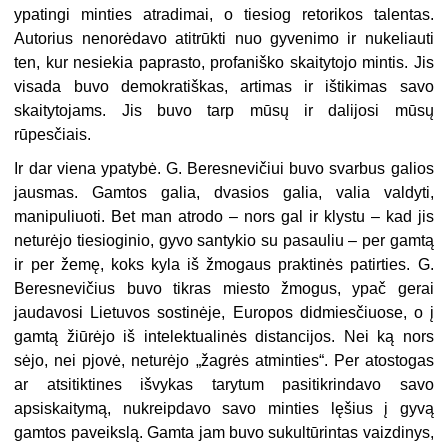
ypatingi minties atradimai, o tiesiog retorikos talentas.
Autorius nenorėdavo atitrūkti nuo gyvenimo ir nukeliauti
ten, kur nesiekia paprasto, profaniško skaitytojo mintis. Jis
visada buvo demokratiškas, artimas ir ištikimas savo
skaitytojams. Jis buvo tarp mūsų ir dalijosi mūsų
rūpesčiais.
Ir dar viena ypatybė. G. Beresnevičiui buvo svarbus galios
jausmas. Gamtos galia, dvasios galia, valia valdyti,
manipuliuoti. Bet man atrodo – nors gal ir klystu – kad jis
neturėjo tiesioginio, gyvo santykio su pasauliu – per gamtą
ir per žemę, koks kyla iš žmogaus praktinės patirties. G.
Beresnevičius buvo tikras miesto žmogus, ypač gerai
jaudavosi Lietuvos sostinėje, Europos didmiesčiuose, o į
gamtą žiūrėjo iš intelektualinės distancijos. Nei ką nors
sėjo, nei pjovė, neturėjo „žagrės atminties“. Per atostogas
ar atsitiktines išvykas tarytum pasitikrindavo savo
apsiskaitymą, nukreipdavo savo minties lęšius į gyvą
gamtos paveikslą. Gamta jam buvo sukultūrintas vaizdinys,