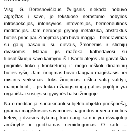
Visgi G. Beresnevičiaus žvilgsnis niekada nebuvo
atgręžtas į save, jo tekstuose nerastume nebylios
introspekcijos, intensyvios introversijos, hermeneutinės
meditacijos. Jam nerūpėjo grynoji metafizika, abstraktūs
būties principai. Žinojimas jam buvo magija – bendravimas
su galių pasauliu, su dievais, žmonėmis ir stichijų
dvasiomis. Manau, jis mažokai kalbėdavosi su
filosofiškuoju savo kaimynu iš I. Kanto alėjos. Jo gaivališka
prigimtis linko į konkretumą ir mėgo ieškoti dinaminių
būties ryšių. Jam žinojimas buvo daugiau magiškasis nei
mistinis veiksmas. Toks žinojimas reiškia valią valdyti,
manipuliuoti, – jis teikia džiaugsmingą galios pojūtį ir yra
organiškai susijęs su gyvybės balsu žmoguje.
Na o meditacija, sunaikinanti subjekto-objekto priešpriešą,
griauna magiškosios savimonės pagrindus ir veda minties
keleivį į dvasios dykumą, kuri daug kam ir yra išsvajotoji
amžinybė ir geidžiamas nemirtingumas. O kartu –