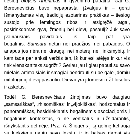
tiesiog
didysis Anonimas
ir gyvenimo pabaiga. Gal G.
Beresnevičius buvo nepaprastai įžvalgus ir – gerai
išmanydamas visų tradicijų ezoterines praktikas – tiesiog
sustojo prie lemtingos ribos ir atsigręžė atgal,
pasirinkdamas gyvų žmonių bei dievų pasaulį? Juk savo
įvairiausiais pavidalais jis taip pat yra
begalinis.
Samsara
neturi nei pradžios, nei pabaigos. O
anapus jos nėra nei draugų, nei moterų, nei linksmybių. Ir
kam tada per anksti veržtis ten, iš kur esi atėjęs ir kur vis
tiek vienąkart teks sugrįžti? Geriau jau ilgiau pabūti su savo
mielais artimaisiais ir smagiai bendrauti su be galo įdomiu
mitologinių dievų pasauliu. Dievai yra įdomesni už filosofus
ir asketus.
Todėl G. Beresnevičiaus žinojimas buvo daugiau
„samsariškas“, „rhisomiškas“ ir „vijokliškas“, horizontalus ir
panoramiškas, besidriekiantis begalinėmis asociacijomis į
begalinius kontekstus, o ne vertikalus ir užsidarantis,
išnykstantis gelmėje. Pvz., A. Šliogeris į tą gelmę keliauja
su kiekvienu nauju savo tekstu, ir jo balsas darosi vis