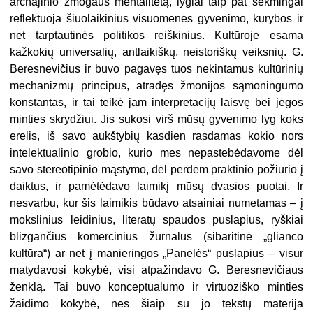
archajinio žmogaus mentalitetą, lygiai taip pat sėkmingai
reflektuoja šiuolaikinius visuomenės gyvenimo, kūrybos ir
net tarptautinės politikos reiškinius. Kultūroje esama
kažkokių universalių, antlaikiškų, neistoriškų veiksnių. G.
Beresnevičius ir buvo pagavęs tuos nekintamus kultūrinių
mechanizmų principus, atradęs žmonijos sąmoningumo
konstantas, ir tai teikė jam interpretacijų laisvę bei jėgos
minties skrydžiui. Jis sukosi virš mūsų gyvenimo lyg koks
erelis, iš savo aukštybių kasdien rasdamas kokio nors
intelektualinio grobio, kurio mes nepastebėdavome dėl
savo stereotipinio mąstymo, dėl perdėm praktinio požiūrio į
daiktus, ir pamėtėdavo laimikį mūsų dvasios puotai. Ir
nesvarbu, kur šis laimikis būdavo atsainiai numetamas – į
mokslinius leidinius, literatų spaudos puslapius, ryškiai
blizgančius komercinius žurnalus (sibaritinė „glianco
kultūra“) ar net į manieringos „Panelės“ puslapius – visur
matydavosi kokybė, visi atpažindavo G. Beresnevičiaus
ženklą. Tai buvo konceptualumo ir virtuoziško minties
žaidimo kokybė, nes šiaip su jo tekstų materija