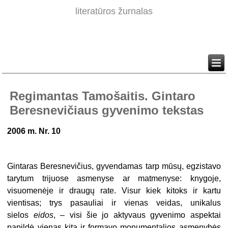
literatūros žurnalas
Regimantas Tamošaitis. Gintaro
Beresnevičiaus gyvenimo tekstas
2006 m. Nr. 10
Gintaras Beresnevičius, gyvendamas tarp mūsų, egzistavo
tarytum trijuose asmenyse ar matmenyse: knygoje,
visuomenėje ir draugų rate. Visur kiek kitoks ir kartu
vientisas; trys pasauliai ir vienas veidas, unikalus
sielos
eidos
, – visi šie jo aktyvaus gyvenimo aspektai
papildė vienas kitą ir formavo monumentalios asmenybės