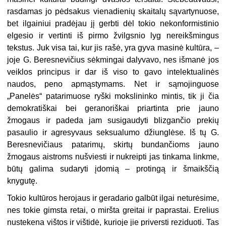
rasdamas jo pėdsakus vienadienių skaitalų sąvartynuose,
bet ilgainiui pradėjau jį gerbti dėl tokio nekonformistinio
elgesio ir vertinti iš pirmo žvilgsnio lyg nereikšmingus
tekstus. Juk visa tai, kur jis rašė, yra gyva masinė kultūra, –
joje G. Beresnevičius sėkmingai dalyvavo, nes išmanė jos
veiklos principus ir dar iš viso to gavo intelektualinės
naudos, peno apmąstymams. Net ir sąmojinguose
„Panelės“ patarimuose ryški mokslininko mintis, tik ji čia
demokratiškai bei geranoriškai priartinta prie jauno
žmogaus ir padeda jam susigaudyti blizgančio prekių
pasaulio ir agresyvaus seksualumo džiunglėse. Iš tų G.
Beresnevičiaus patarimų, skirtų bundančioms jauno
žmogaus aistroms nušviesti ir nukreipti jas tinkama linkme,
būtų galima sudaryti įdomią – protingą ir šmaikščią
knygutę.
Tokio kultūros herojaus ir geradario galbūt ilgai neturėsime,
nes tokie gimsta retai, o miršta greitai ir paprastai. Erelius
nustekena vištos ir vištidė, kurioje jie priversti reziduoti. Tas