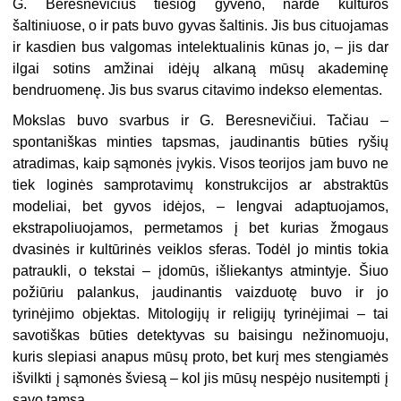
G. Beresnevičius tiesiog gyveno, nardė kultūros
šaltiniuose, o ir pats buvo gyvas šaltinis. Jis bus cituojamas
ir kasdien bus valgomas intelektualinis kūnas jo, – jis dar
ilgai sotins amžinai idėjų alkaną mūsų akademinę
bendruomenę. Jis bus svarus citavimo indekso elementas.
Mokslas buvo svarbus ir G. Beresnevičiui. Tačiau –
spontaniškas minties tapsmas, jaudinantis būties ryšių
atradimas, kaip sąmonės įvykis. Visos teorijos jam buvo ne
tiek loginės samprotavimų konstrukcijos ar abstraktūs
modeliai, bet gyvos idėjos, – lengvai adaptuojamos,
ekstrapoliuojamos, permetamos į bet kurias žmogaus
dvasinės ir kultūrinės veiklos sferas. Todėl jo mintis tokia
patraukli, o tekstai – įdomūs, išliekantys atmintyje. Šiuo
požiūriu palankus, jaudinantis vaizduotę buvo ir jo
tyrinėjimo objektas. Mitologijų ir religijų tyrinėjimai – tai
savotiškas būties detektyvas su baisingu nežinomuoju,
kuris slepiasi anapus mūsų proto, bet kurį mes stengiamės
išvilkti į sąmonės šviesą – kol jis mūsų nespėjo nusitempti į
savo tamsą.