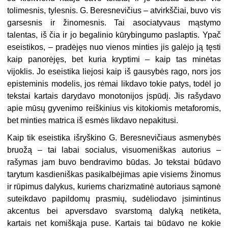
tolimesnis, tylesnis. G. Beresnevičius – atvirkščiai, buvo vis
garsesnis ir žinomesnis. Tai asociatyvaus mąstymo
talentas, iš čia ir jo begalinio kūrybingumo paslaptis. Ypač
eseistikos, – pradėjęs nuo vienos minties jis galėjo ją tęsti
kaip panorėjęs, bet kuria kryptimi – kaip tas minėtas
vijoklis. Jo eseistika liejosi kaip iš gausybės rago, nors jos
episteminis modelis, jos rėmai likdavo tokie patys, todėl jo
tekstai kartais darydavo monotonijos įspūdį. Jis rašydavo
apie mūsų gyvenimo reiškinius vis kitokiomis metaforomis,
bet minties matrica iš esmės likdavo nepakitusi.
Kaip tik eseistika išryškino G. Beresnevičiaus asmenybės
bruožą – tai labai socialus, visuomeniškas autorius –
rašymas jam buvo bendravimo būdas. Jo tekstai būdavo
tarytum kasdieniškas pasikalbėjimas apie visiems žinomus
ir rūpimus dalykus, kuriems charizmatinė autoriaus sąmonė
suteikdavo papildomų prasmių, sudėliodavo įsimintinus
akcentus bei apversdavo svarstomą dalyką netikėta,
kartais net komiškąja puse. Kartais tai būdavo ne kokie