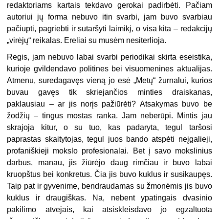
redaktoriams kartais tekdavo gerokai padirbėti. Pačiam
autoriui jų forma nebuvo itin svarbi, jam buvo svarbiau
pačiupti, pagriebti ir sutaršyti laimikį, o visa kita – redakcijų
„virėjų“ reikalas. Ereliai su musėm nesiterlioja.
Regis, jam nebuvo labai svarbi periodikai skirta eseistika,
kurioje gvildendavo politines bei visuomenines aktualijas.
Atmenu, suredagavęs vieną jo esė „Metų“ žurnalui, kurios
buvau gavęs tik skriejančios minties draiskanas,
paklausiau – ar jis norįs pažiūrėti? Atsakymas buvo be
žodžių – tingus mostas ranka. Jam neberūpi. Mintis jau
skrajoja kitur, o su tuo, kas padaryta, tegul taršosi
paprastas skaitytojas, tegul juos bando atspėti neįgalieji,
profaniškieji mokslo profesionalai. Bet į savo mokslinius
darbus, manau, jis žiūrėjo daug rimčiau ir buvo labai
kruopštus bei konkretus. Čia jis buvo kuklus ir susikaupęs.
Taip pat ir gyvenime, bendraudamas su žmonėmis jis buvo
kuklus ir draugiškas. Na, nebent ypatingais dvasinio
pakilimo atvejais, kai atsiskleisdavo jo egzaltuota