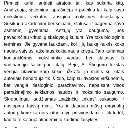
Pirmieji kuria, antrieji atrajoja tai, kas sukurta kitų.
Analizuoja, sistemina, aprašinėja ir pateikia tai kaip savo
mokslinius veikalus, apsigina mokslines disertacijas.
Susikuria akademinį bei socialinį statusą ir pagerina savo
asmeninį gyvenimą. Antrųjų yra dauguma, juos
pavadinčiau krituolių skaidytojų kultūra. Yra toks biologinis
terminas. Jie gyvena laukdami, kol į jų lauką nukris koks
naujas vaisius, atkeliaus kokia nauja knyga. Taip kuriamas
konjunktūrinis mokslininko vardas bei statusas. Iš
vadinamųjų šaltinių ir citatų. Beje, A. Šliogerio tekstas
vengia citavimo kaip kokio užkrato, jo mintis su kitais
autoriais bendrauja tik iš tolo, kaip su dvasios viršūnėmis,
bet vengia tiesioginio parazitavimo, nepaisant visos
perrašinėjimo teikiamos naudos ir mokslinio saugumo.
Skrupulingai audžiamas „pažinčių tinklas“ sukausto ir
nuslopina laisvą mintį. Yra ir daugiau mūsų originalių
autorių, kurie ką nors cituoja lyg prisiversdami, ir tik todėl,
kad to reikalauja akademinio žaidimo taisyklės.