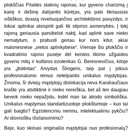
plokščias Pilaitės statinių rajonas, kur gyveno charizmą į
kairę ir dešinę dalijantis kūrėjas, yra pats tikriausias
vištiškos, dvasią niveliuojančios architektūros pavyzdys, ir
tokiai aplinkai atsispirti gali tik stiprios asmenybės. Į tokį
rajoną geriausia parsibelsti naktį, kad aplink save nieko
nematytum, o prabusti geriau kur nors kitur, akiai
malonesnėse „vietos aplinkybėse“. Vienoje šio plokščio ir
kvadratinio rajono pusėje dėl keistos likimo užgaidos
gyveno mitų ir kultūros ezoterikas G. Beresnevičius, kitoje
yra „įbūtintas“ Arvydas Šliogeris, taip pat į jokius
profesionalumo rėmus netelpantis unikalus mąstytojas.
Žinoma, ši dviejų mąstytojų dislokacija neva Karaliaučiaus
krašte yra atsitiktinė ir nieko nereiškia, bet aš ten daugiau
beveik nieko nepažįstu, todėl man tai atrodo simboliška.
Unikalus mąstymas standartizuotoje plokštumoje – kuo tai
gali baigtis? Egzistenciniu nerimu, intelektualiniu pykčiu?
Ar dionisišku išsilaisvinimu?
Beje, kuo skiriasi originalūs mąstytojai nuo profesionalų?