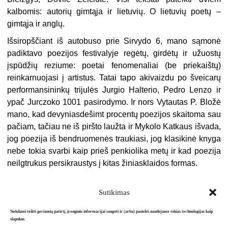
kalbomis: autorių gimtąja ir lietuvių. O lietuvių poetų –
gimtąja ir anglų.
Išsiropščiant iš autobuso prie Sirvydo 6, mano sąmonė
padiktavo poezijos festivalyje regėtų, girdėtų ir užuostų
įspūdžių reziume: poetai fenomenaliai (be priekaištų)
reinkarnuojasi į artistus. Tatai tapo akivaizdu po šveicarų
performansininkų trijulės Jurgio Halterio, Pedro Lenzo ir
ypač Jurczoko 1001 pasirodymo. Ir nors Vytautas P. Bložė
mano, kad devyniasdešimt procentų poezijos skaito­ma sau
pačiam, tačiau ne iš piršto laužta ir Mykolo Katkaus išvada,
jog poezija iš bendruomenės traukiasi, jog klasikinė knyga
nebe tokia svarbi kaip prieš penkiolika metų ir kad poezija
neilgtrukus persikraustys į kitas žiniasklaidos formas.
Sutikimas
Siekdami teikti geriausią patirtį, įrenginio informacijai saugoti ir (arba) pasiekti naudojame tokias technologijas kaip
slapukus.