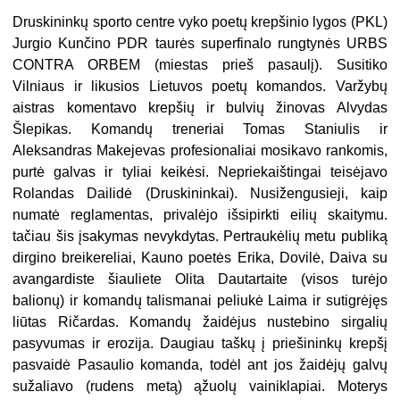
Druskininkų sporto centre vyko poetų krepšinio lygos (PKL)
Jurgio Kunčino PDR taurės superfinalo rungtynės URBS
CONTRA ORBEM (miestas prieš pasaulį). Susitiko
Vilniaus ir likusios Lietuvos poetų komandos. Varžybų
aistras komentavo krepšių ir bulvių žinovas Alvydas
Šlepikas. Komandų treneriai Tomas Staniulis ir
Aleksandras Makejevas profesionaliai mosikavo rankomis,
purtė galvas ir tyliai keikėsi. Nepriekaištingai teisėjavo
Rolandas Dailidė (Druskininkai). Nusižengusieji, kaip
numatė reglamentas, pri­valėjo išsipirkti eilių skaitymu.
tačiau šis įsakymas nevykdytas. Pertraukėlių metu publiką
dirgino breikereliai, Kauno poetės Erika, Dovilė, Daiva su
avangardiste šiauliete Olita Dautartaite (visos turėjo
balionų) ir komandų talismanai peliukė Laima ir sutigrėjęs
liūtas Ričardas. Komandų žaidėjus nustebino sirgalių
pasyvumas ir erozija. Daugiau taškų į priešininkų krepšį
pasvaidė Pasaulio komanda, todėl ant jos žaidėjų galvų
sužaliavo (rudens metą) ąžuolų vainiklapiai. Moterys