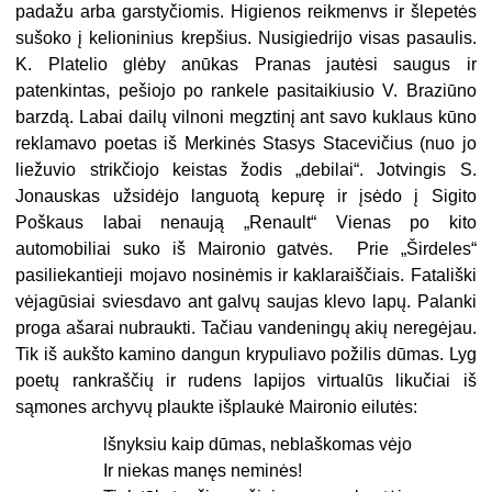
padažu arba garstyčiomis. Higienos reikmenvs ir šlepetės
sušoko į kelioninius krepšius. Nusigiedrijo visas pasaulis.
K. Platelio glėby anūkas Pranas jautėsi saugus ir
patenkintas, pešiojo po rankele pasitaikiusio V. Braziūno
barzdą. Labai dailų vilnoni megztinį ant savo kuklaus kūno
reklamavo poetas iš Merkinės Stasys Stacevičius (nuo jo
liežuvio strikčiojo keistas
žodis „debilai“. Jotvingis S.
Jonauskas užsidėjo languotą kepurę ir įsėdo į Sigito
Poškaus labai nenaują „Renault“ Vienas po kito
automobiliai suko iš Maironio gatvės. Prie „Širdeles“
pasiliekantieji mojavo nosinėmis ir kaklaraiščiais. Fatališki
vėjagūsiai sviesdavo ant galvų saujas klevo lapų. Palanki
proga ašarai nubraukti. Tačiau van­deningų akių neregėjau.
Tik iš aukšto kamino dangun krypuliavo požilis dūmas. Lyg
poetų rankraščių ir rudens lapijos virtualūs liku­čiai iš
sąmones archyvų plaukte išplaukė Maironio eilutės:
lšnyksiu kaip dūmas, neblaškomas vėjo
Ir niekas manęs neminės!