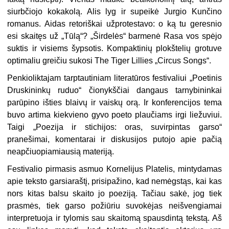
siurbčiojo kokakolą. Alis lyg ir su­peikė Jurgio Kunčino
romanus. Aidas retoriškai užprotestavo: o ką tu geresnio
esi skaitęs už „Tūlą“? „Širdelės“ barmenė Rasa vos spėjo
suk­tis ir visiems šypsotis. Kompaktinių plokštelių grotuve
optimaliu greičiu sukosi The Tiger Lillies „Circus Songs“.
Penkioliktajam tarptautiniam literatūros festivaliui „Poetinis
Druskininkų ruduo“ čio­nykščiai dangaus tarnybininkai
parūpino išties blaivų ir vaiskų orą. Ir konferencijos tema
buvo artima kiekvieno gyvo poeto plaučiams irgi liežuviui.
Taigi „Poezija ir sti­chijos: oras, suvirpintas garso“
pranešimai, komentarai ir diskusijos putojo apie pačią
neapčiuopiamiausią materiją.
Festivalio pirmasis asmuo Kornelijus Pla­telis, mintydamas
apie teksto garsiaraštį, prisipažino, kad nemėgstąs, kai kas
nors kitas balsu skaito jo poeziją. Tačiau sakė, jog tiek
prasmės, tiek garso požiūriu suvokėjas neiš­vengiamai
interpretuoja ir tylomis sau skaito­mą spausdintą tekstą. Aš