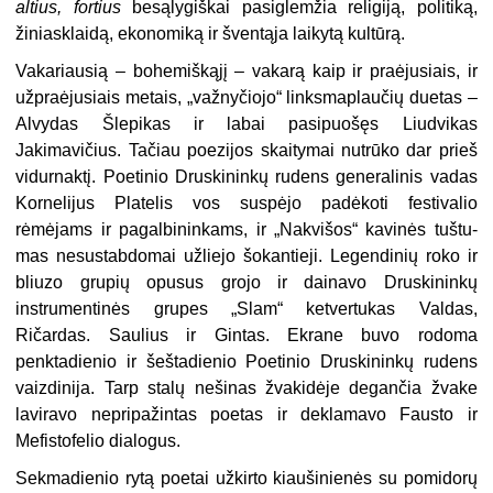
altius, fortius
besąlygiškai pasiglemžia religiją, politiką,
žiniasklaidą, ekonomiką ir šventąja laikytą kultūrą.
Vakariausią – bohemiškąjį – vakarą kaip ir praėjusiais, ir
užpraėjusiais metais, „važ­nyčiojo“ linksmaplaučių duetas –
Alvydas Šlepikas ir labai pasipuošęs Liudvikas
Jakimavičius. Tačiau poezijos skaitymai nutrūko dar prieš
vidurnaktį. Poetinio Druskininkų rudens generalinis vadas
Kornelijus Platelis vos suspėjo padėkoti festivalio
rėmėjams ir pagalbininkams, ir „Nakvišos“ kavinės tuštu­
mas nesustabdomai užliejo šokantieji. Legendinių roko ir
bliuzo grupių opusus grojo ir dainavo Druskininkų
instrumentinės grupes „Slam“ ketvertukas Valdas,
Ričardas. Saulius ir Gintas. Ekrane buvo rodoma
penktadienio ir šeštadienio Poetinio Druskininkų rudens
vaizdinija. Tarp stalų nešinas žvakidėje degančia žvake
laviravo nepripažintas poetas ir deklamavo Fausto ir
Mefistofelio dialogus.
Sekmadienio rytą poetai užkirto kiaušinienės su pomidorų