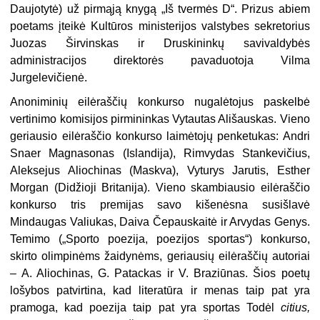
Daujotytė) už pirmąją knygą „Iš tvermės D“. Prizus abiem
poetams įteikė Kultūros ministerijos valstybes sekretorius
Juozas Širvinskas ir Druskininkų savivaldybės
administracijos direktorės pavaduotoja Vilma
Jurgelevičienė.
Anoniminių eilėraščių konkurso nugalėtojus paskelbė
vertinimo komisijos pirmininkas Vytautas Ališauskas. Vieno
geriausio eilė­raščio konkurso laimėtojų penketukas: Andri
Snaer Magnasonas (Islandija), Rimvydas Stankevičius,
Aleksejus Aliochinas (Maskva), Vyturys Jarutis, Esther
Morgan (Didžioji Britanija). Vieno skambiausio eilėraščio
konkurso tris premijas savo kišenėsna susišlavė
Mindaugas Valiukas, Daiva Čepauskaitė ir Arvydas Genys.
Temimo („Sporto poezija, poezijos sportas“) konkurso,
skirto olim­pinėms žaidynėms, geriausių eilėraščių autoriai
– A. Aliochinas, G. Patackas ir V. Braziūnas. Šios poetų
lošybos patvirtina, kad lite­ratūra ir menas taip pat yra
pramoga, kad poezija taip pat yra sportas Todėl
citius,