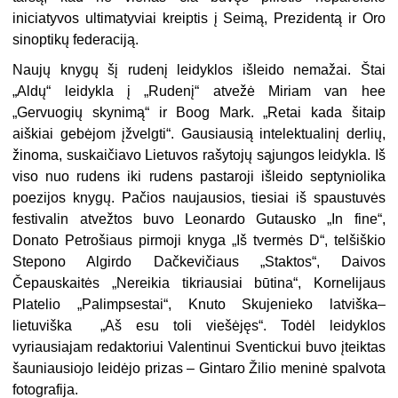
iniciatyvos ultimatyviai kreiptis į Seimą, Prezidentą ir Oro
sinoptikų federaciją.
Naujų knygų šį rudenį leidyklos išleido nemažai. Štai
„Aldų“ leidykla į „Rudenį“ atvežė Miriam van hee
„Gervuogių skynimą“ ir Boog Mark. „Retai kada šitaip
aiškiai gebėjom įžvelgti“. Gausiausią intelektualinį derlių,
žinoma, suskaičiavo Lietuvos rašytojų sąjungos leidykla. Iš
viso nuo rudens iki rudens pastaroji išleido septyniolika
poezijos knygų. Pačios naujausios, tiesiai iš spaustuvės
festivalin atvežtos buvo Leonardo Gu­tausko „In fine“,
Donato Petrošiaus pirmoji knyga „Iš tvermės D“, telšiškio
Stepono Algirdo Dačkevičiaus „Staktos“, Daivos
Čepauskaitės „Nereikia tikriausiai būtina“, Kornelijaus
Platelio „Palimpsestai“, Knuto Skujenieko latviška–
lietuviška „Aš esu toli viešėjęs“. Todėl leidyklos
vyriausiajam redak­toriui Valentinui Sventickui buvo įteiktas
šauniausiojo leidėjo prizas – Gintaro Žilio meninė spalvota
fotografija.