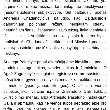
esu linkęs manyti, kad tekstą skaitantis aktorius yra
tarpininkas, o kuo mažiau tarpininkų, tuo objektyvesnė
(nesumeluotesnė) subjektyvybė. Bet baltarusių poetas
Andrejus Chadanovičius paliudijo, kad Baltarusijoje
dabartiniam politiniam režimui nelojaliam literatui,
neturinčiam šansų iš­spausdinti savo tekstų, lieka vienintelė
išei­tis – eiti į susitikimus su skaitytojais ir jiems byloti
orališkai. A. Chadanovičius tikino, kad Minske į poezijos
vakarą susirinkęs pustūkstantis klausytojų – nestebinantis
reiškinys.
Audinga Peluritytė pagal eileraštiją ėmė klasifikuoti poetus
į orininkus, ugnininkus, vandenininkus ir žemininkus. O
Agnė Žagrakalytė smagiai suregistravo su oru susiniusius
mūsų fizinio gyvenimo dalykus, metafizikai palikdama mirt|
ir moteris (ypač jaunas filologes). O aš sau vienas
šaltakraujiškai varčiau ispano .Salvadoro Dali traktatą
„Pirsčiojimo menas, arba Artileristo Pasalūno instrukcija“.
Gaila ir apmaudu, kad nė vienos lūpos neprabilo apie oro
taršą, kad ne vienas čia buvęs pilietis nepareiškė