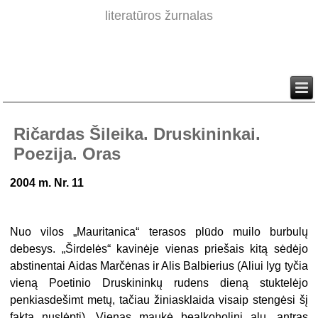
literatūros žurnalas
Ričardas Šileika. Druskininkai.
Poezija. Oras
2004 m. Nr. 11
Nuo vilos „Mauritanica“ terasos plūdo muilo burbulų
debesys. „Širdelės“ kavinėje vienas priešais kitą sėdėjo
abstinentai Aidas Marčėnas ir Alis Balbierius (Aliui lyg tyčia
vieną Poetinio Druskininkų rudens dieną stuktelėjo
penkias­dešimt metų, tačiau žiniasklaida visaip stengėsi šį
faktą nuslėpti). Vienas maukė bealkoholinį alų, antras