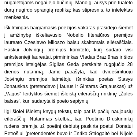
nugalėtojams negailėjo bučinių. Mano gi ausys prie tualeto
durų nugirdo sprangią repliką: kas stipresnis, to intelektas
menkesnis.
Iškilmingas baigiamasis poezijos vakaras prasidėjo šiemet
į amžinybę iškeliavusio Nobelio literatūros premijos
laureato Czeslawo Miloszo balsu skaitomais eilėraščiais.
Paskui Jotvingių premijos komiteto, kurį sudaro visi
ankstesnieji laureatai, pirmi­ninkas Vladas Braziūnas ir šios
premijos įsteigėjas Sigilas Geda perskaitė rugpjūčio 28
dienos nutarimą. Jame parašyta, kad dvidešimtuoju
Jotvingių premijos laimėtoju išrinktas poetas Stasys
Jonauskas (pretendavo į laurus ir Gintaras Grajauskas) už
„Vagos“ leidyklos šiemet išleistą eilėraščių rinktinę „Žolės
balsas“, kuri sudaryta iš poeto septynių
ligi šiolei išleistų knygų tekstų, taip pat iš pačių naujausių
eilėraščių. Nutarimas skelbia, kad Poetinio Druskininkų
rudens premija už poetinį debiutą paskirta poetui Donatui
Petrošiui (pretendentės buvo ir Enrika Striogaitė bei Nijolė