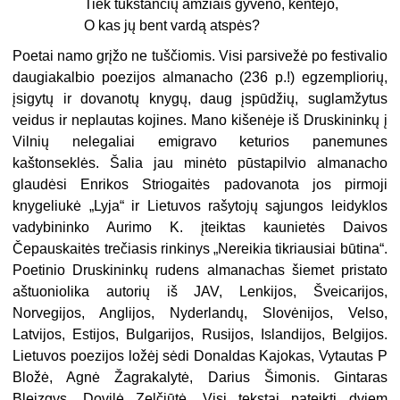
Tiek tūkstančių amžiais gyveno, kentėjo,
O kas jų bent vardą atspės?
Poetai namo grįžo ne tuščiomis. Visi par­sivežė po festivalio
daugiakalbio poezijos almanacho (236 p.!) egzempliorių,
įsigytų ir dovanotų knygų, daug įspūdžių, suglamžytus
veidus ir neplautas kojines. Mano kišenėje iš Druskininkų į
Vilnių nelegaliai emigravo keturios panemunes
kaštonseklės. Šalia jau minėto pūstapilvio almanacho
glaudėsi Enrikos Striogaitės padovanota jos pirmoji
knygeliukė „Lyja“ ir Lietuvos rašytojų sąjungos leidyklos
vadybininko Aurimo K. įteiktas kaunietės Daivos
Čepauskaitės trečiasis rin­kinys „Nereikia tikriausiai būtina“.
Poetinio Druskininkų rudens almanachas šiemet pri­stato
aštuoniolika autorių iš JAV, Lenkijos, Šveicarijos,
Norvegijos, Anglijos, Nyderlandų, Slovėnijos, Velso,
Latvijos, Estijos, Bulgarijos, Rusijos, Islandijos, Belgijos.
Lietuvos poezijos ložėj sėdi Donaldas Kajokas, Vytautas P
Bložė, Agnė Žagrakalytė, Darius Šimonis. Gintaras
Bleizgys, Dovilė Zelčiūtė. Visi tekstai pateikti dviem