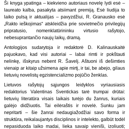
Ši knyga ypatinga – kiekvieno autoriaus novelę lydi esė –
laureato kalba, pasakyta atsiimant premiją. Esė liudija to
laiko pulsą ir aktualijas – pavyzdžiui, R. Granausko esė
„Rakto ieškojimas“ atskleidžia prie sovietmečio privilegijų
pripratusio, nomenklatūrininku virtusio rašytojo,
nebesuprantančio naujų laikų, dramą.
Antologijos sudarytoja ir redaktorė D. Kalinauskaitė
pajuokavo, kad visi autoriai – labai rimti ir pokštauti
nelinkę, išskyrus nebent R. Šavelį. Aštuoni iš dešimties
vienaip ar kitaip užsimena apie mirtį, ir tai, be abejo, gilaus
lietuvių novelistų egzistencializmo pojūčio ženklas.
Lietuvos rašytojų sąjungos leidyklos vyriausiasis
redaktorius Valentinas Sventickas tarė trumpai drūtai:
lietuvių literatūra visais laikais turėjo du žanrus, kuriais
galėjo didžiuotis. Tai eilėraštis ir novelė. Sunku jam
nepritarti – šie žanrai nedaugiažodžiai savo forma ir
struktūra, reikalaujantys disciplinos ir intelekto, galbūt todėl
nepasiduoda laiko madai, lieka savaip vieniši, izoliuoti;