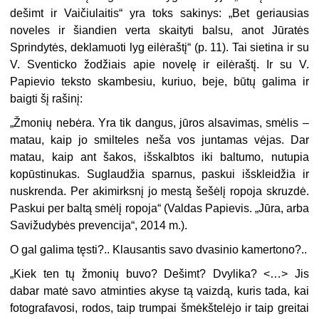
dešimt ir Vaičiulaitis“ yra toks sakinys: „Bet geriausias
noveles ir šiandien verta skaityti balsu, anot Jūratės
Sprindytės, deklamuoti lyg eilėraštį“ (p. 11). Tai sietina ir su
V. Sventicko žodžiais apie novelę ir eilėraštį. Ir su V.
Papievio teksto skambesiu, kuriuo, beje, būtų galima ir
baigti šį rašinį:
„
Žmonių nebėra. Yra tik dangus, jūros alsavimas, smėlis –
matau, kaip jo smilteles neša vos juntamas vėjas. Dar
matau, kaip ant šakos, išskalbtos iki baltumo, nutupia
kopūstinukas. Suglaudžia sparnus, paskui išskleidžia ir
nuskrenda. Per akimirksnį jo mestą šešėlį ropoja skruzdė.
Paskui per baltą smėlį ropoja“ (Valdas Papievis. „Jūra, arba
Savižudybės prevencija“, 2014 m.).
O gal galima tęsti?.. Klausantis savo dvasinio kamertono?..
„
Kiek ten tų žmonių buvo? Dešimt? Dvylika? <…> Jis
dabar matė savo atminties akyse tą vaizdą, kuris tada, kai
fotografavosi, rodos, taip trumpai šmėkštelėjo ir taip greitai