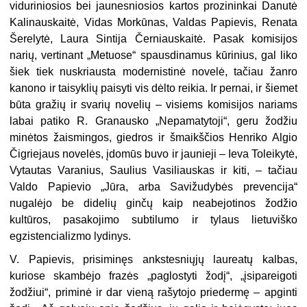
viduriniosios bei jaunesniosios kartos prozininkai Danutė
Kalinauskaitė, Vidas Morkūnas, Valdas Papievis, Renata
Šerelytė, Laura Sintija Černiauskaitė. Pasak komisijos
narių, vertinant „Metuose“ spausdinamus kūrinius, gal liko
šiek tiek nuskriausta modernistinė novelė, tačiau žanro
kanono ir taisyklių paisyti vis dėlto reikia. Ir pernai, ir šiemet
būta gražių ir svarių novelių – visiems komisijos nariams
labai patiko R. Granausko „Nepamatytoji“, geru žodžiu
minėtos žaismingos, giedros ir šmaikščios Henriko Algio
Čigriejaus novelės, įdomūs buvo ir jaunieji – Ieva Toleikytė,
Vytautas Varanius, Saulius Vasiliauskas ir kiti, – tačiau
Valdo Papievio „Jūra, arba Savižudybės prevencija“
nugalėjo be didelių ginčų kaip neabejotinos žodžio
kultūros, pasakojimo subtilumo ir tylaus lietuviško
egzistencializmo lydinys.
V. Papievis, prisiminęs ankstesniųjų laureatų kalbas,
kuriose skambėjo frazės „paglostyti žodį“, „įsipareigoti
žodžiui“, priminė ir dar vieną rašytojo priedermę – apginti