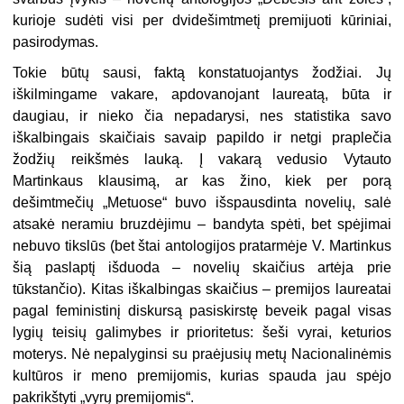
kurioje sudėti visi per dvidešimtmetį premijuoti kūriniai,
pasirodymas.
Tokie būtų sausi, faktą konstatuojantys žodžiai. Jų
iškilmingame vakare, apdovanojant laureatą, būta ir
daugiau, ir nieko čia nepadarysi, nes statistika savo
iškalbingais skaičiais savaip papildo ir netgi praplečia
žodžių reikšmės lauką. Į vakarą vedusio Vytauto
Martinkaus klausimą, ar kas žino, kiek per porą
dešimtmečių „Metuose“ buvo išspausdinta novelių, salė
atsakė neramiu bruzdėjimu – bandyta spėti, bet spėjimai
nebuvo tikslūs (bet štai antologijos pratarmėje V. Martinkus
šią paslaptį išduoda – novelių skaičius artėja prie
tūkstančio). Kitas iškalbingas skaičius – premijos laureatai
pagal feministinį diskursą pasiskirstę beveik pagal visas
lygių teisių galimybes ir prioritetus: šeši vyrai, keturios
moterys. Nė nepalyginsi su praėjusių metų Nacionalinėmis
kultūros ir meno premijomis, kurias spauda jau spėjo
pakrikštyti „vyrų premijomis“.