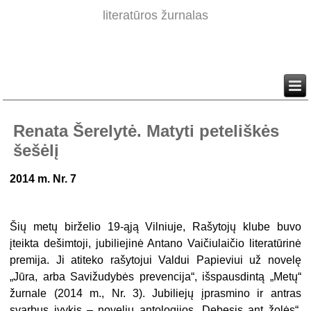
literatūros žurnalas
Renata Šerelytė. Matyti peteliškės
šešėlį
2014 m. Nr. 7
Šių metų birželio 19-ąją Vilniuje, Rašytojų klube buvo
įteikta dešimtoji, jubiliejinė Antano Vaičiulaičio literatūrinė
premija. Ji atiteko rašytojui Valdui Papieviui už novelę
„Jūra, arba Savižudybės prevencija“, išspausdintą „Metų“
žurnale (2014 m., Nr. 3). Jubiliejų įprasmino ir antras
svarbus įvykis – novelių antologijos „Debesis ant žolės“,