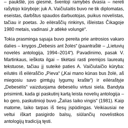
– paukštė, jos giesmė, šventoji ramybės dvasia – nereti
rašytojo kūryboje: juk A. Vaičiulaitis buvo ne tik diplomatas,
eseistas, darbštus spaudos darbuotojas, puikus novelistas,
tačiau ir poetas. Jo eilėraščių rinkinys, išleistas Čikagoje
1980 metais, vadinasi „Ir atlėkė volungė“.
Tokia prasminga sąsaja buvo pereita prie antrosios vakaro
dalies – knygos „Debesis ant žolės“ (paantraštė – „Lietuvių
novelės antologija, 1994–2014“). Pavadinimo, pasak V.
Martinkaus, ieškota ilgai – tikėtasi rasti premijos laureatų
tekstuose, tačiau jį suteikė paties A. Vaičiulaičio kūryba:
eilutės iš eilėraščio „Pieva“ („Kai mano kūnas bus žolė, aš
miegosiu savo gimtųjų lygumų krašte“) ir eilėraštyje
„Debesėlis“ vaizduojama debesėliu virtusi siela. Bandyta
prisiminti, kada gi paskutinį kartą leista novelių antologija –
ko gero, paskutinioji buvo „Žalias laiko vingis“ (1981). Kaip
matome, laiko tarpas iš tiesų įspūdingas. Veikiausiai ne
veltui iškart pasigirdo balsų, siūlančių novelistikos
antologijų tradiciją tęsti.