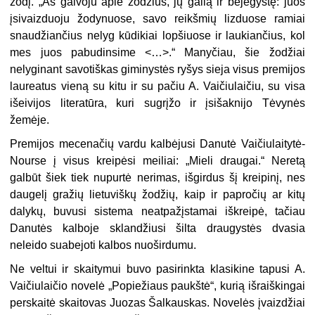
žodį. „Aš galvoju apie žodžius, jų galią ir bejėgystę: juos
įsivaizduoju žodynuose, savo reikšmių lizduose ramiai
snaudžiančius nelyg kūdikiai lopšiuose ir laukiančius, kol
mes juos pabudinsime <…>.“ Manyčiau, šie žodžiai
nelyginant savotiškas giminystės ryšys sieja visus premijos
laureatus vieną su kitu ir su pačiu A. Vaičiulaičiu, su visa
išeivijos literatūra, kuri sugrįžo ir įsišaknijo Tėvynės
žemėje.
Premijos mecenačių vardu kalbėjusi Danutė Vaičiulaitytė-
Nourse į visus kreipėsi meiliai: „Mieli draugai.“ Neretą
galbūt šiek tiek nupurtė nerimas, išgirdus šį kreipinį, nes
daugelį gražių lietuviškų žodžių, kaip ir papročių ar kitų
dalykų, buvusi sistema neatpažįstamai iškreipė, tačiau
Danutės kalboje sklandžiusi šilta draugystės dvasia
neleido suabejoti kalbos nuoširdumu.
Ne veltui ir skaitymui buvo pasirinkta klasikine tapusi A.
Vaičiulaičio novelė „Popiežiaus paukštė“, kurią išraiškingai
perskaitė skaitovas Juozas Šalkauskas. Novelės įvaizdžiai