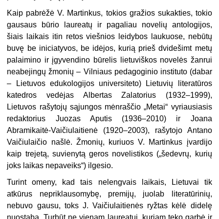
Kaip pabrėžė V. Martinkus, tokios gražios sukakties, tokio
gausaus būrio laureatų ir pagaliau novelių antologijos,
šiais laikais itin retos viešnios leidybos laukuose, nebūtų
buvę be iniciatyvos, be idėjos, kurią prieš dvidešimt metų
palaimino ir įgyvendino būrelis lietuviškos novelės žanrui
neabejingų žmonių – Vilniaus pedagoginio instituto (dabar
– Lietuvos edukologijos universiteto) Lietuvių literatūros
katedros vedėjas Albertas Zalatorius (1932–1999),
Lietuvos rašytojų sąjungos mėnraščio „Metai“ vyriausiasis
redaktorius Juozas Aputis (1936–2010) ir Joana
Abramikaitė-Vaičiulaitienė (1920–2003), rašytojo Antano
Vaičiulaičio našlė. Žmonių, kuriuos V. Martinkus įvardijo
kaip trejetą, suvienytą geros novelistikos („šedevrų, kurių
joks laikas nepaveiks“) ilgesio.
Turint omeny, kad tais nelengvais laikais, Lietuvai tik
atkūrus nepriklausomybę, premijų, juolab literatūrinių,
nebuvo gausu, toks J. Vaičiulaitienės ryžtas kėlė didelę
nuostabą. Turbūt ne vienam laureatui, kuriam teko garbė ir