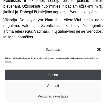
Peteliškės ir skruzdės šešėlį. Girdėti pelėsio pūkelį
plevenant. Užsirakinti nuo mirties ir pačiam užrakinti mirtį,
įkalinti ją. Pabėgti iš kalėjimo trapiomis žvėrelio kojytėmis.
Viktorija Daujotytė yra ištarusi – eilėraščiui nieko nėra
negalimo. Valentinas Sventickas – kad novelės prigimtis
artima eilėraščiui. Vadinasi, ir jų galimybės jei ne vienodos,
tai labai panašios.
Sutikimas
Siekdami teikti geriausią patirtį, įrenginio informacijai saugoti ir (arba) pasiekti naudojame tokias technologijas kaip
slapukus.
Sutikti
Apie mus
Redakcija
Prenumerata
Atmesti
Literatūros mėnraštis „Metai“ © 2026. Leidžiamas nuo 1991 m.
Peržiūrėti nuostatas
Powered by
WordPress
and
WordPress Theme
created with Artisteer.