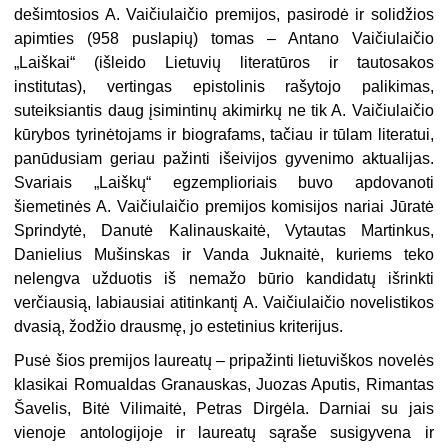
dešimtosios A. Vaičiulaičio premijos, pasirodė ir solidžios
apimties (958 puslapių) tomas – Antano Vaičiulaičio
„Laiškai“ (išleido Lietuvių literatūros ir tautosakos
institutas), vertingas epistolinis rašytojo palikimas,
suteiksiantis daug įsimintinų akimirkų ne tik A. Vaičiulaičio
kūrybos tyrinėtojams ir biografams, tačiau ir tūlam literatui,
panūdusiam geriau pažinti išeivijos gyvenimo aktualijas.
Svariais „Laiškų“ egzemplioriais buvo apdovanoti
šiemetinės A. Vaičiulaičio premijos komisijos nariai Jūratė
Sprindytė, Danutė Kalinauskaitė, Vytautas Martinkus,
Danielius Mušinskas ir Vanda Juknaitė, kuriems teko
nelengva užduotis iš nemažo būrio kandidatų išrinkti
verčiausią, labiausiai atitinkantį A. Vaičiulaičio novelistikos
dvasią, žodžio drausmę, jo estetinius kriterijus.
Pusė šios premijos laureatų – pripažinti lietuviškos novelės
klasikai Romualdas Granauskas, Juozas Aputis, Rimantas
Šavelis, Bitė Vilimaitė, Petras Dirgėla. Darniai su jais
vienoje antologijoje ir laureatų sąraše susigyvena ir