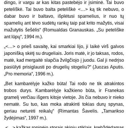
dingo, ir vargu ar kas kitas pastebėjo ir įsiminė. Tai buvo
peteliškė. Tai buvo balta peteliškė <…> ką tik nebuvo, o
dabar buvo ir baltavo, išplėtusi sparnelius, ir nuo tų
sparnelių ant tėvo sudėtų rankų taip pat krito mažytis, visai
mažutytis šešėlis“ (Romualdas Granauskas. „Su peteliške
ant lūpų“, 1994 m.).
„
<…> o prieš savaitę, kai smarkiai lijo, ji laikė virš galvos
japonišką skėtį su drugeliais. Joris matė, ir jo taksas, rodos,
matė, kad mergaitė slapčia žvilgčiojo į juodu. Gal ji nedrįso
pasiūlyti prisiglausti po drugelių stogeliu?“ (Juozas Aputis.
„Pro memoria“, 1996 m.).
„
Bet kambarėlyje kažko būta! Tai rodo ne tik atrakintos
trobos durys. Kambarėlyje kažkieno būta, ir Franekas
gramelį verčiau išgers kitoje vietoje. Jis čia nebuvo ir nieko
nematė. Su tuo, kas moka atrakinti tokias durų spynas,
geriau neturėti reikalų“ (Rimantas Šavelis. „Tamarikso
žydėjimas“, 1997 m.).
„
<…> kažkas ropinėjo storais akinių stiklais, krebždėdamas