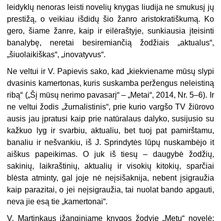
leidyklų nenoras leisti novelių knygas liudija ne smukusį jų
prestižą, o veikiau išdidų šio žanro aristokratiškumą. Ko
gero, šiame žanre, kaip ir eilėraštyje, sunkiausia įteisinti
banalybę, neretai besiremiančią žodžiais „aktualus“,
„šiuolaikiškas“, „inovatyvus“.
Ne veltui ir V. Papievis sako, kad „kiekviename mūsų slypi
dvasinis kamertonas, kuris suskamba peržengus neleistiną
ribą“ („Šį mūsų nerimo pavasarį“ – „Metai“, 2014, Nr. 5–6). Ir
ne veltui žodis „žurnalistinis“, prie kurio vargšo TV žiūrovo
ausis jau įpratusi kaip prie natūralaus dalyko, susijusio su
kažkuo lyg ir svarbiu, aktualiu, bet tuoj pat pamirštamu,
banaliu ir nešvankiu, iš J. Sprindytės lūpų nuskambėjo it
aiškus papeikimas. O juk iš tiesų – daugybė žodžių,
sakinių, laikraštinių, aktualių ir visokių kitokių, sparčiai
blėsta atminty, gal joje nė neįsišaknija, nebent įsigraužia
kaip parazitai, o jei neįsigraužia, tai nuolat bando apgauti,
neva jie esą tie „kamertonai“.
V. Martinkaus įžanginiame knygos žodyje „Metų“ novelė: