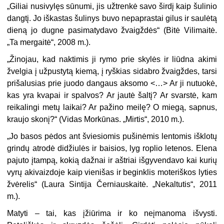
„
Giliai nusivylęs sūnumi, jis užtrenkė savo širdį kaip šulinio
dangtį. Jo iškastas šulinys buvo nepaprastai gilus ir saulėtą
dieną jo dugne pasimatydavo žvaigždės“ (Bitė Vilimaitė.
„Ta mergaitė“, 2008 m.).
„
Žinojau, kad naktimis ji rymo prie skylės ir liūdna akimi
žvelgia į užpustytą kiemą, į ryškias sidabro žvaigždes, tarsi
prišalusias prie juodo dangaus aksomo <…> Ar ji nutuokė,
kas yra kvapai ir spalvos? Ar jautė šaltį? Ar svarstė, kam
reikalingi metų laikai? Ar pažino meilę? O miegą, sapnus,
kraujo skonį?“ (Vidas Morkūnas. „Mirtis“, 2010 m.).
„
Jo basos pėdos ant šviesiomis pušinėmis lentomis išklotų
grindų atrodė didžiulės ir baisios, lyg roplio letenos. Elena
pajuto įtampą, kokią dažnai ir aštriai išgyvendavo kai kurių
vyrų akivaizdoje kaip vienišas ir beginklis moteriškos lyties
žvėrelis“ (Laura Sintija Černiauskaitė. „Nekaltutis“, 2011
m.).
Matyti – tai, kas įžiūrima ir ko neįmanoma išvysti.