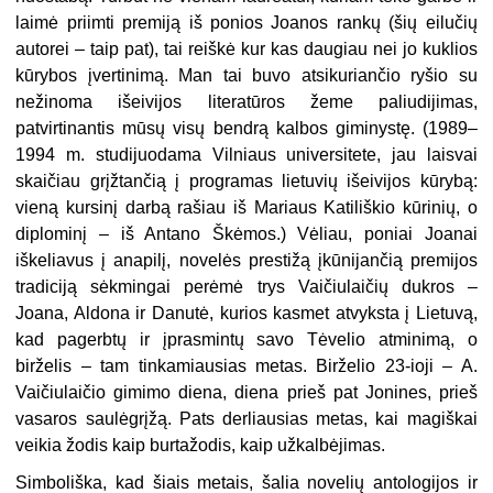
laimė priimti premiją iš ponios Joanos rankų (šių eilučių
autorei – taip pat), tai reiškė kur kas daugiau nei jo kuklios
kūrybos įvertinimą. Man tai buvo atsikuriančio ryšio su
nežinoma išeivijos literatūros žeme paliudijimas,
patvirtinantis mūsų visų bendrą kalbos giminystę. (1989–
1994 m. studijuodama Vilniaus universitete, jau laisvai
skaičiau grįžtančią į programas lietuvių išeivijos kūrybą:
vieną kursinį darbą rašiau iš Mariaus Katiliškio kūrinių, o
diplominį – iš Antano Škėmos.) Vėliau, poniai Joanai
iškeliavus į anapilį, novelės prestižą įkūnijančią premijos
tradiciją sėkmingai perėmė trys Vaičiulaičių dukros –
Joana, Aldona ir Danutė, kurios kasmet atvyksta į Lietuvą,
kad pagerbtų ir įprasmintų savo Tėvelio atminimą, o
birželis – tam tinkamiausias metas. Birželio 23-ioji – A.
Vaičiulaičio gimimo diena, diena prieš pat Jonines, prieš
vasaros saulėgrįžą. Pats derliausias metas, kai magiškai
veikia žodis kaip burtažodis, kaip užkalbėjimas.
Simboliška, kad šiais metais, šalia novelių antologijos ir