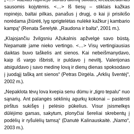
sausomis kojytėmis. <…> Iš tiesų – stiklais kažkas
ropinėjo, baltai pilkas, panašus į drugį, o kai ji prisikišo
norėdama įžiūrėti, lyg sprigtelėtas nulėkė kažkur į kambario
kampą“ (Renata Šerelytė. „Raudona ir balta“, 2001 m.).
„
Klajojančiu žvilgsniu Ažukalnis apžvelgė savo būstą.
Nepamatė jame nieko vertingo. <…> Visų vertingiausias
daiktas buvo taškelis ant sienos. Kai nebeišmanydavo,
kaip iš vargo išbristi, ir puldavo į neviltį, Valerijonas
atsiguldavo į savo medinę lovą ir dienų dienas spoksodavo
į juodąjį tašką ant sienos“ (Petras Dirgėla. „Arklių šventėj“,
2002 m.).
„
Nepaklota tėvų lova kvepia senu dūmu ir „tigro tepalu“ nuo
sąnarių. Ant palangės sėklinių agurkų kokonai – pastėrsti
pirštus sukišęs į pelėsio pūkelius. Visur įsismelkęs
dūlėjimo garsas, sakytum, plonyčiai šereliai skrebentų į
podėlių ir ryšulėlių tamsą“ (Danutė Kalinauskaitė. „Namo“,
2003 m.).