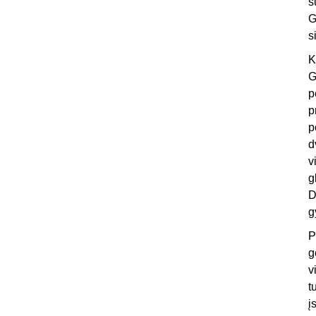
s
G
s
K
G
p
p
p
d
v
g
D
g
P
g
v
t
į