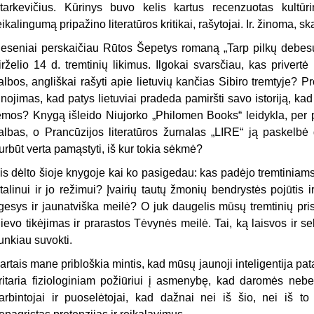
tarkevičius. Kūrinys buvo kelis kartus recenzuotas kultūr
eikalingumą pripažino literatūros kritikai, rašytojai. Ir. žinoma, ska
eseniai perskaičiau Rūtos Šepetys romaną „Tarp pilkų debesų
irželio 14 d. tremtinių likimus. Ilgokai svarsčiau, kas privert
albos, angliškai rašyti apie lietu­vių kančias Sibiro tremtyje? 
inojimas, kad patys lietuviai pradeda pamiršti savo istoriją, ka
emos? Knygą išleido Niujorko „Philomen Books“ leidykla, per p
albas, o Prancūzijos literatūros žurnalas „LIRE“ ją paskelb
urbūt verta pamąstyti, iš kur tokia sėkmė?
is dėlto šioje knygoje kai ko pasigedau: kas padėjo tremtiniams
talinui ir jo režimui? Įvairių tautų žmonių bendrys­tės pojūtis 
lgesys ir jaunatviška meilė? O juk daugelis mūsų tremtinių pri
ievo tikėjimas ir prarastos Tėvynės meilė. Tai, ką laisvos ir se
unkiau suvokti.
artais mane pribloškia mintis, kad mūsų jaunoji inteligentija pa
ritaria fiziologiniam požiūriui į asmenybę, kad daromės nebe k
arbintojai ir puoselėtojai, kad dažnai nei iš šio, nei iš to