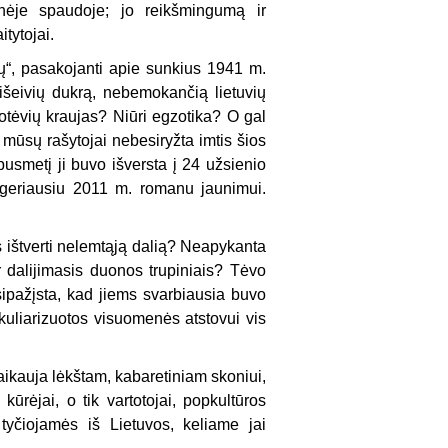
inėje spau­doje; jo reikšmingumą ir
itytojai.
“, pasakojan­ti apie sunkius 1941 m.
ė išeivių dukrą, nebemokančią lietuvių
Protėvių kraujas? Niūri egzotika? O gal
d mūsų rašytojai nebesiryžta imtis šios
usmetį ji buvo išversta į 24 užsienio
ė geriausiu 2011 m. romanu jaunimui.
 ištverti ne­lemtąją dalią? Neapykanta
ir dalijimasis duonos trupiniais? Tėvo
sipažįsta, kad jiems svarbiausia buvo
kuliarizuotos visuo­menės atstovui vis
taikauja lėkštam, kabaretiniam skoniui,
ūrėjai, o tik vartotojai, popkultūros
 tyčiojamės iš Lietuvos, keliame jai