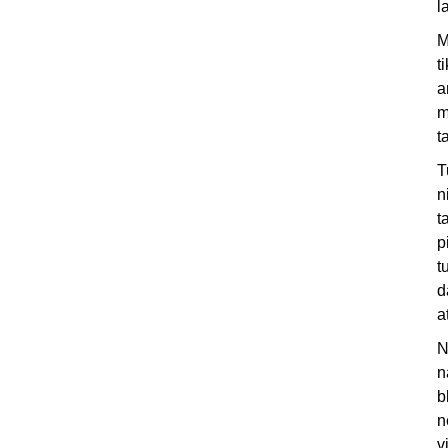
l
M
t
a
m
t
T
n
t
p
t
d
a
N
n
b
n
v