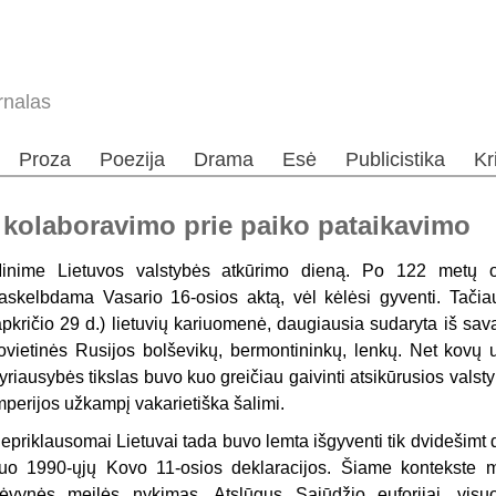
rnalas
Proza
Poezija
Drama
Esė
Publicistika
Kr
 kolaboravimo prie paiko pataikavimo
inime Lietuvos valstybės atkūrimo dieną. Po 122 metų ok
askelbdama Vasario 16-osios aktą, vėl kėlėsi gyventi. Tačia
apkričio 29 d.) lietuvių kariuomenė, dau­giausia sudaryta iš sava
ovietinės Rusijos bolševikų, bermontininkų, lenkų. Net kovų 
yriausybės tikslas buvo kuo greičiau gaivinti atsikūrusios valstyb
mperijos užkampį vakarietiška šalimi.
epriklausomai Lietuvai tada buvo lemta išgyventi tik dvidešimt d
uo 1990-ųjų Kovo 11-osios deklaracijos. Šiame kon­tekste 
ėvynės meilės nykimas. Atslūgus Sąjūdžio euforijai, vis