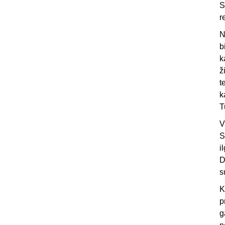
S
r
N
b
k
ž
t
k
T
V
S
i
D
s
K
p
g