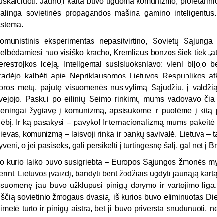
uskaičiuoti. Jaunoji karta buvo ugdoma komunizmo, proletarinio
alinga sovietinės propagandos mašina gamino inteligentus,
istema.
omunistinis eksperimentas nepasitvirtino, Sovietų Sąjunga ė
elbėdamiesi nuo visiško kracho, Kremliaus bonzos šiek tiek „at
erestrojkos idėją. Inteligentai susisluoksniavo: vieni bijojo be
radėjo kalbėti apie Nepriklausomos Lietuvos Respublikos atk
oros metų, pajutę visuomenės nusivylimą Sąjūdžiu, į valdžią įž
vejojo. Paskui po eilinių Seimo rinkimų mums vadovavo čia vie
ieningai žygiavę į komunizmą, apsisukome ir puolėme į kit
lėbį. Ir ką pasakysi – pavyko! Internacionalizmą mums pakeitė 
ievas, komunizmą – laisvoji rinka ir bankų savivalė. Lietuva – t
yveni, o jei pasiseks, gali persikelti į turtingesnę šalį, gal net į
o kurio laiko buvo susigriebta – Europos Sąjungos žmonės myli 
erinti Lietuvos įvaizdį, bandyti bent žodžiais ugdyti jaunąją ka
isuomenę jau buvo užklu­pusi pinigų darymo ir vartojimo liga.
uščią sovietinio žmogaus dvasią, iš kurios buvo eliminuotas Die
simetė turto ir pinigų aistra, bet ji buvo priversta snūdunuoti,