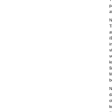
p
a
N
T
a
i
i
v
v
k
š
M
b
N
d
o
k