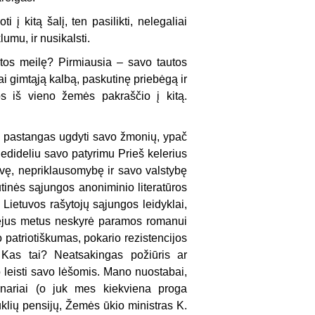
į kitą šalį, ten pasilikti, nelegaliai
lumu, ir nusikalsti.
tos meilę? Pirmiausia – savo tautos
ai gimtąją kalbą, paskutinę priebėgą ir
s iš vieno žemės pakraščio į kitą.
jų pastangas ugdyti savo žmonių, ypač
nedideliu savo patyrimu Prieš kelerius
svę, nepriklausomybę ir savo valstybę
utinės sąjungos anoniminio literatūros
į Lietuvos rašytojų sąjungos leidyklai,
dvejus metus neskyrė paramos romanui
o patriotiškumas, pokario rezis­tencijos
 Kas tai? Neatsakingas požiūris ar
leisti savo lėšomis. Mano nuostabai,
 nariai (o juk mes kiekviena proga
ių pensijų, Žemės ūkio mi­nistras K.