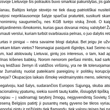
aisvoje Lietuvoje šis potraukis buvo smar­kiai pakurstytas, jis galė
anau, Baltijos kelyje stovėjo ne tiek daug patriotiškai nusitei
ikėjosi nepriklausomoje šalyje sparčiai praturtėti, susikurti ska
noniminių saugumiečių, nes KGB tu­rėjo viską žinoti. O kaip
ilijardinėmis išmokomis, kurias gaus dovanai mūsų valstybė! Ža
arnauti verslui, kuriam turbūt svarbiausia pelnas, o juo dalytis re
urtas ir pinigai – nėra savaime blogi dalykai. Bet jeigu jie u
iekam kitam vietos? Nesmagiai pasijunti išgirdęs, kad Sei­mo n
am, kad atstovautų Lietuvai, gintų jos interesus, o tam, kad a
ilnas kišenes babkių. Norom nenorom peršasi mintis, kad sarkas
uvą leidžiasi žemyn iš valdžios viršūnių, yra ne tik toleruojama
ar žurnalistų nuolat pateikiami pareigūnų ir politikų korupci­j
tvejai? Okupacijos laikais išmokę veidmai­nystės meno, sėkming
egalvoju, kad šalys, sudarančios Europos Sąjungą, skuba atsisak
acionalinių ypatumų, siekia suvirti tautų katile, išsiugdyti tipišką
logiau – į vadinamąjį tarybinį žmo­gų, neįgyvendintą Sovietų 
eseną Belgijos patirtį: ji pusantrų metų gyveno be tikros vyri
ienodai gintų ir prižiūrėtų tiek flamandų, tiek valonų teises bei p