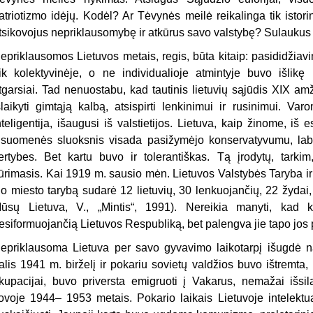
atriotizmo idėjų. Kodėl? Ar Tėvynės meilė reikalinga tik istor
tsikovojus nepriklausomybę ir atkūrus savo valstybę? Sulaukus
epriklausomos Lietuvos metais, regis, būta kitaip: pasididžiavi
ik kolektyvinėje, o ne individualioje atmintyje buvo išlikę
tgarsiai. Tad nenuostabu, kad tauti­nis lietuvių sąjūdis XIX a
šlaikyti gim­tąją kalbą, atsispirti lenkinimui ir rusinimui. V
nteligentija, išaugusi iš valstietijos. Lietuva, kaip žinome, iš
isuomenės sluoksnis visada pasižymėjo konservaty­vumu, labi
ertybes. Bet kartu buvo ir tole­rantiškas. Tą įrodytų, tarki
ūrimasis. Kai 1919 m. sausio mėn. Lietuvos Valstybės Taryba ir
io miesto tarybą sudarė 12 lietuvių, 30 lenkuojančių, 22 žydai, 6 
ūsų Lietuva, V., „Mintis“, 1991). Nereikia ma­nyti, kad ki
esiformuojančią Lietuvos Res­publiką, bet palengva jie tapo jos p
epriklausoma Lietuva per savo gyvavimo laikotarpį išugdė nauj
alis 1941 m. birželį ir pokariu sovietų valdžios buvo ištremta, 
kupacijai, buvo priversta emig­ruoti į Vakarus, nemažai išsi
ovoje 1944– 1953 metais. Pokario laikais Lietuvoje intelektua