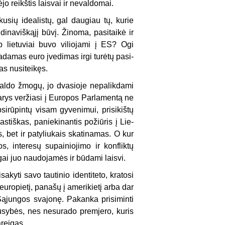
jo reikštis laisvai ir nevaldomai.
kusių idealistų, gal daugiau tų, kurie
ndinaviškąjį būvį. Žinoma, pasitaikė ir
 lietuviai buvo viliojami į ES? Ogi
damas euro įvedimas irgi turėtų pasi­
tas nusiteikęs.
žvaldo žmogų, jo dvasioje nepalikdami
arys veržiasi į Europos Parlamentą ne
psirūpintų visam gyvenimui, prisikištų
tiškas, paniekinantis požiūris į Lie­
s, bet ir patyliukais skatinamas. O kur
os, interesų supainiojimo ir konfliktų
ai juo naudojamės ir būdami laisvi.
yti savo tau­tinio identiteto, kratosi
 europietį, panašų į amerikietį arba dar
Sąjungos svajonę. Pakanka prisiminti
ausybės, nes nesurado premjero, kuris
areigas.