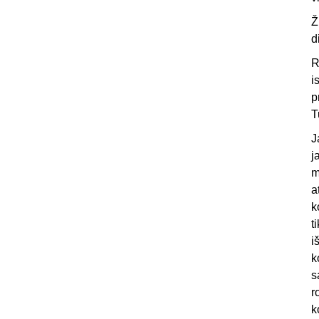
Ž
d
R
i
p
T
J
j
m
a
k
t
i
k
s
r
k