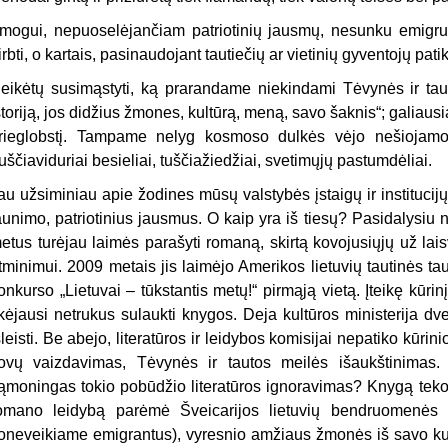
mogui, nepuoselėjančiam patriotinių jausmų, nesunku emigruoti 
irbti, o kartais, pasinaudojant tautiečių ar vietinių gyventojų patik
eikėtų susimąstyti, ką prarandame niekindami Tėvynės ir tau
storiją, jos didžius žmones, kultūrą, meną, savo šaknis“; galiausi
rieglobstį. Tampame nelyg kosmoso dulkės vėjo nešiojamo
uščiaviduriai besieliai, tuščiažiedžiai, svetimųjų pastumdėliai.
au užsiminiau apie žodines mūsų valstybės įstaigų ir instituci
aunimo, patriotinius jausmus. O kaip yra iš tiesų? Pasidalysiu 
etus turėjau laimės parašyti romaną, skirtą kovojusiųjų už lai
tminimui. 2009 metais jis laimėjo Amerikos lietuvių tautinės ta
onkurso „Lietuvai – tūkstantis metų!“ pirmąją vietą. Įteikę kūrin
ikėjausi netrukus sulaukti knygos. Deja kultūros ministerija 
šleisti. Be abejo, literatūros ir leidybos komisijai nepatiko kūrini
ovų vaizdavimas, Tėvynės ir tautos meilės išaukštinimas.
ąmoningas tokio pobūdžio literatūros ignoravimas? Knygą teko 
omano leidybą parėmė Švei­carijos lietuvių bendruomenės
oneveikiame emigrantus), vyresnio amžiaus žmonės iš savo kukl