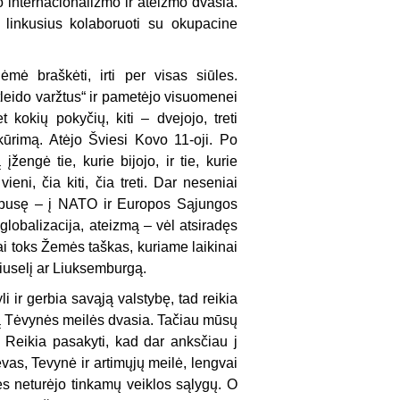
 inter­nacionalizmo ir ateizmo dvasia.
 linkusius kolaboruoti su okupacine
mė braškėti, irti per visas siūles.
leido varžtus“ ir pametėjo visuomenei
t kokių pokyčių, kiti – dvejojo, treti
ūrimą. Atėjo Šviesi Kovo 11-oji. Po
engė tie, kurie bijojo, ir tie, kurie
ni, čia kiti, čia treti. Dar neseniai
ą pusę – į NATO ir Europos Sąjungos
globalizacija, ateizmą – vėl atsiradęs
ai toks Žemės taškas, kuriame laikinai
 Briuselį ar Liuksemburgą.
ir gerbia savąją valstybę, tad reikia
rtą Tėvynės meilės dvasia. Tačiau mūsų
 Reikia pasakyti, kad dar anksčiau j
vas, Tevynė ir artimųjų meilė, lengvai
 nes neturėjo tinkamų veiklos sąlygų. O