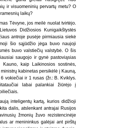
inių ir visuomeninių pervartų metu? O
 ramesnių laikų?
mas Tėvyne, jos meilė nuolat tvirtėjo.
 Lietuvos Didžiosios Kunigaikštystės
mžiaus antroje pusėje pirmiausia siekė
aromoji šio sąjūdžio jėga buvo naujoji
 esmės buvo valstiečių valstybė. O šis
ausiai saugojo ir gynė pastoviąsias
m, Kauno, kaip Laikinosios sostinės,
 ministrų kabinetas persikėlė į Kauną,
vo­kiečiai ir 1 rusas (žr.: B. Kviklys.
tataučiai labai palankiai žiūrėjo į
iliečiais.
ą inteligen­tų kartą, kurios didžioji
kita dalis, atslenkant antrajai Rusijos
lavinusių žmonių žuvo rezistencinėje
lus ar menininkus galėjai ant pirštų