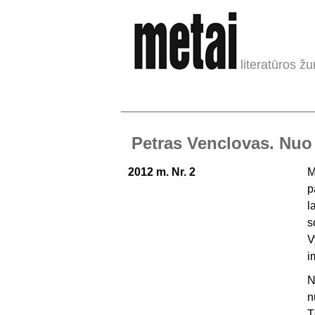
literatūros žu
Petras Venclovas. Nuo
2012 m. Nr. 2
M
p
l
s
V
i
N
n
T