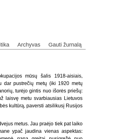
itika
Archyvas
Gauti žurnalą
upacijos mūsų šalis 1918-aisiais,
u dar pustrečių metų (iki 1920 metų
norių, turėjo gintis nuo išorės priešų:
už laisvę metu svarbiausias Lietuvos
ės kultūrą, paversti atsilikusį Rusijos
vejus me­tus. Jau praėjo tiek pat laiko
mane ypač jaudina vienas aspektas:
uomenė gana greitai nusigręžė nuo