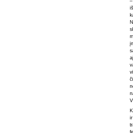
–
i
k
N
s
m
į
s
a
v
v
č
n
n
V
K
i
t
f