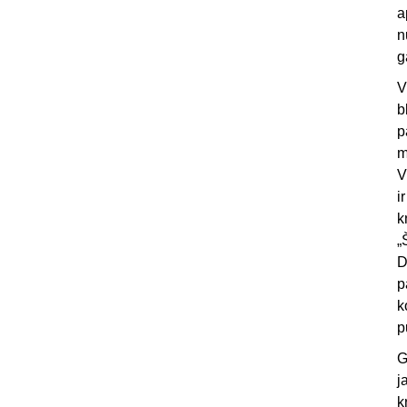
a
n
g
V
b
p
m
V
i
k
„
D
p
k
p
G
j
k