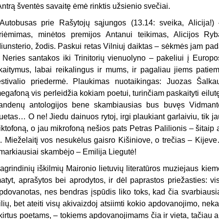
ntrą šventės savaitę ėmė rinktis užsienio svečiai.
utobusas prie Rašytojų sąjungos (13.14: sveika, Alicija!)
riėmimas, minėtos premijos Antanui teikimas, Alicijos Ryb
iunsterio, žodis. Paskui retas Vilniuj daiktas – sėkmės jam pada
r Neries santakos iki Trinitorių vienuolyno – pakeliui į Europo
kaitymus, labai reikalingus ir mums, ir pagaliau jiems patiems 
estivalio priedermė. Plaukimas nuotaikingas: Juozas Šalka
egafoną vis perleidžia kokiam poetui, turinčiam paskaityti eilutę 
andenų antologijos bene skambiausias bus buvęs Vidmantė
uetas… O ne! Jiedu dainuos rytoj, irgi plaukiant garlaiviu, tik j
iktofoną, o jau mikrofoną nešios pats Petras Palilionis – šitaip a
. Mieželaitį vos nesukėlus gaisro Kišiniove, o trečias – Kijeve…
markiausiai skambėjo – Emilija Liegutė!
agrindinių iškilmių Maironio lietuvių literatūros muziejaus kiem
atyt, aprašytos bei aprodytos, ir dėl paprastos priežasties: vis
pdovanotas, nes bendras įspūdis liko toks, kad čia svarbiausia
ilių, bet ateiti visų akivaizdoj atsiimti kokio apdovanojimo, neka
kirtus poetams, – tokiems apdovanojimams čia ir vieta, tačiau a