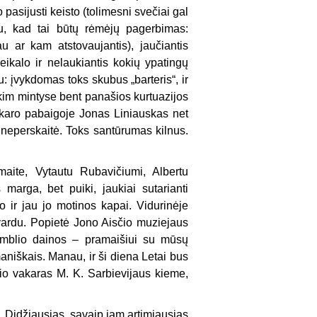
 pasijusti keisto (tolimesni svečiai gal
au, kad tai būtų rėmėjų pagerbimas:
 ar kam atstovaujantis), jaučiantis
eikalo ir nelaukiantis kokių ypatingų
: įvykdomas toks skubus „barteris“, ir
im mintyse bent panašios kurtuazijos
vakaro pabaigoje Jonas Liniauskas net
 neperskaitė. Toks santūrumas kilnus.
aite, Vytautu Rubavičiumi, Albertu
marga, bet puiki, jaukiai sutarianti
o ir jau jo motinos kapai. Vidurinėje
vardu. Popietė Jono Aisčio muziejaus
samblio dainos – pramaišiui su mūsų
maniškais. Manau, ir ši diena Letai bus
rio vakaras M. K. Sarbievijaus kieme,
ų. Didžiausias, savaip jam artimiausias