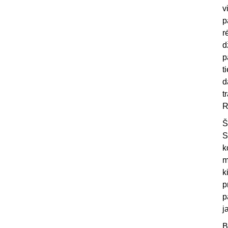
v
p
r
d
p
t
d
t
R
Š
S
k
m
k
p
p
j
B