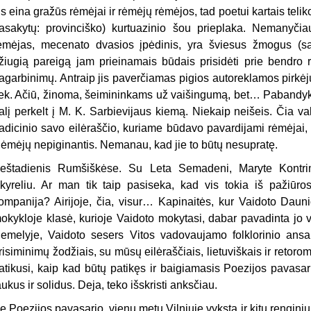
is eina gražūs rėmėjai ir rėmėjų rėmėjos, tad poetui kartais teliko
asakytų: provinciško) kurtuazinio šou prieplaka. Nemanyči
ėmėjas, mecenato dvasios įpėdinis, yra šviesus žmogus (sau
žiugią pareigą jam prieinamais būdais prisidėti prie bendro r
agarbinimų. Antraip jis paverčiamas pigios autoreklamos pirkėju
iek. Ačiū, žinoma, šeimininkams už vaišingumą, bet… Pabandyk
alį perkelt į M. K. Sarbievijaus kiemą. Niekaip neišeis. Čia 
radicinio savo eilėraščio, kuriame būdavo pavardijami rėmėjai,
ėmėjų nepiginantis. Nemanau, kad jie to būtų nesupratę.
eštadienis Rumšiškėse. Su Leta Semadeni, Maryte Kontrim
kyreliu. Ar man tik taip pasiseka, kad vis tokia iš pažiūros 
ompanija? Airijoje, čia, visur… Kapinaitės, kur Vaidoto Dauni
okykloje klasė, kurioje Vaidoto mokytasi, dabar pavadinta jo 
iemelyje, Vaidoto sesers Vitos vadovaujamo folklorinio an
risiminimų žodžiais, su mūsų eilėraščiais, lietuviškais ir retoro
atikusi, kaip kad būtų patikęs ir baigiamasis Poezijos pavasa
aukus ir solidus. Deja, teko išskristi anksčiau.
e Poezijos pavasario, vienu metu Vilniuje vyksta ir kitų rengini