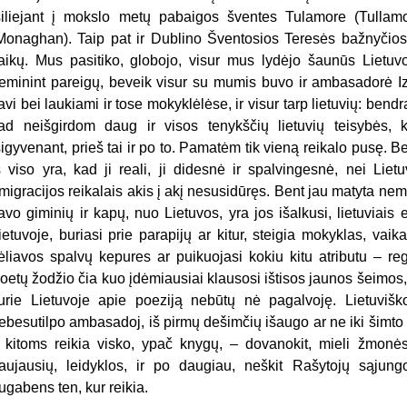
siliejant į mokslo metų pabaigos šventes Tulamore (Tulla
Monaghan). Taip pat ir Dublino Šventosios Teresės bažnyčio
aikų. Mus pasitiko, globojo, visur mus lydėjo šaunūs Liet
eminint pareigų, beveik visur su mumis buvo ir ambasadorė I
avi bei laukiami ir tose mokyklėlėse, ir visur tarp lietuvių: ben
ad neišgirdom daug ir visos tenykščių lietuvių teisybės, k
sigyvenant, prieš tai ir po to. Pamatėm tik vieną reikalo pusę. Be
š viso yra, kad ji reali, ji didesnė ir spalvingesnė, nei Liet
migracijos reikalais akis į akį nesusidūręs. Bent jau matyta nem
avo giminių ir kapų, nuo Lietuvos, yra jos išalkusi, lietuviais 
ietuvoje, buriasi prie parapijų ar kitur, steigia mokyklas, vaik
ėliavos spalvų kepures ar puikuojasi kokiu kitu atributu – regi
oetų žodžio čia kuo įdėmiausiai klausosi ištisos jaunos šeimos, g
urie Lietuvoje apie poeziją nebūtų nė pagalvoję. Lietuvišk
ebesutilpo ambasadoj, iš pirmų dešimčių išaugo ar ne iki šimto 
r kitoms reikia visko, ypač knygų, – dovanokit, mieli žmonės,
aujausių, leidyklos, ir po daugiau, neškit Rašytojų sąju
ugabens ten, kur reikia.