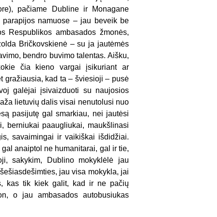
more), pačiame Dubline ir Monagane
s parapijos namuose – jau beveik be
uvos Respublikos ambasados žmonės,
zolda Bričkovskienė – su ja jautėmės
dravimo, bendro buvimo talentas. Aišku,
okie čia kieno vargai įsikuriant ar
t gražiausia, kad ta – šviesioji – pusė
uvoj galėjai įsivaizduoti su naujosios
aža lietuvių dalis visai nenutolusi nuo
esą pasijutę gal smarkiau, nei jautėsi
ai, berniukai paaugliukai, maukšlinasi
s, savaimingai ir vaikiškai išdidžiai.
al anaiptol ne humanitarai, gal ir tie,
oji, sakykim, Dublino mokyklėlė jau
šešiasdešimties, jau visa mokykla, jai
 kas tik kiek galit, kad ir ne pačių
ngon, o jau ambasados autobusiukas