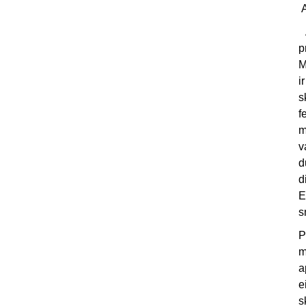
A
A
p
M
i
s
f
m
v
d
d
E
s
P
m
a
e
s