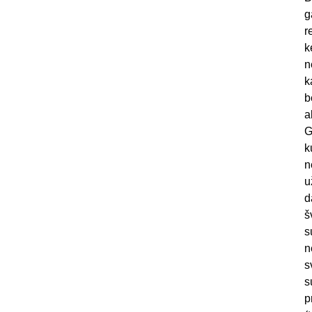
g
r
k
n
k
b
a
G
k
n
u
d
š
s
n
s
s
p