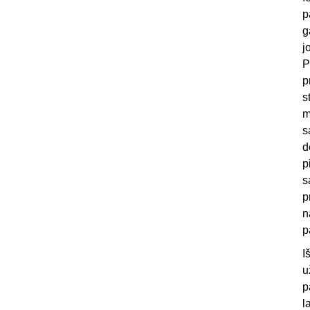
p
g
j
P
p
s
m
s
d
p
s
p
n
p
I
u
p
l