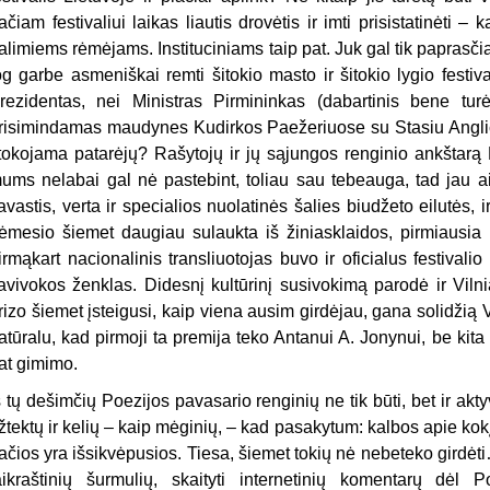
ačiam festivaliui laikas liautis drovėtis ir imti prisistatinėti – k
alimiems rėmėjams. Instituciniams taip pat. Juk gal tik paprasči
og garbe asmeniškai remti šitokio masto ir šitokio lygio festiv
rezidentas, nei Ministras Pirmininkas (dabartinis bene tur
risimindamas maudynes Kudirkos Paežeriuose su Stasiu Anglickiu
tokojama patarėjų? Rašytojų ir jų sąjungos renginio ankštarą 
ums nelabai gal nė pastebint, toliau sau tebeauga, tad jau ai
avastis, verta ir specialios nuolatinės šalies biudžeto eilutės, 
ėmesio šiemet daugiau sulaukta iš žiniasklaidos, pirmiausia iš
irmąkart nacionalinis transliuotojas buvo ir oficialus festivalio
avivokos ženklas. Didesnį kultūrinį susivokimą parodė ir Viln
rizo šiemet įsteigusi, kaip viena ausim girdėjau, gana solidžią 
atūralu, kad pirmoji ta premija teko Antanui A. Jonynui, be kita k
at gimimo.
š tų dešimčių Poezijos pavasario renginių ne tik būti, bet ir akty
žtektų ir kelių – kaip mėginių, – kad pasakytum: kalbos apie ko
ačios yra išsikvėpusios. Tiesa, šiemet tokių nė nebeteko girdėti
aikraštinių šurmulių, skaityti internetinių komentarų dėl 