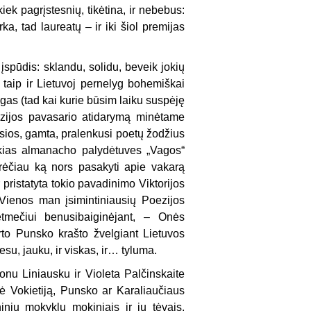
iek pagrįstesnių, tikėtina, ir nebebus:
ka, tad laureatų – ir iki šiol premijas
 įspūdis: sklandu, solidu, beveik jokių
 taip ir Lietuvoj pernelyg bohemiškai
gas (tad kai kurie būsim laiku suspėję
ezijos pavasario atidarymą minėtame
usios, gamta, pralenkusi poetų žodžius
aukias almanacho palydėtuves „Vagos“
rėčiau ką nors pasakyti apie vakarą
r pristatyta tokio pavadinimo Viktorijos
Vienos man įsimintiniausių Poezijos
tmečiui benusibaiginėjant, – Onės
rto Punsko krašto žvelgiant Lietuvos
su, jauku, ir viskas, ir… tyluma.
onu Liniausku ir Violeta Palčinskaite
 Vokietiją, Punsko ar Karaliaučiaus
inių mokyklų mokiniais ir jų tėvais,