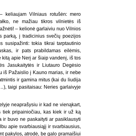
 – keliaujam Vilniaus rotušėn: mero
ałko, ne mažiau tikros vilnietės iš
žnėti! – kelionė garlaiviu nuo Vilnios
s parką, į tradicinius svečių poezijos
susipažinti: tokia tikrai tarptautinio
uskas, ir pats prabildamas eilėmis,
kitą apie Nerį ar šiaip vandenį, iš tos
s Jasukaitytės ir Liutauro Degėsio
au iš Pažaislio į Kauno marias, ir nebe
tmintis ir gamina mitus (kai du liudija
), taigi pasitaisau: Neries garlaivyje
elyje neaprašysiu ir kad ne vienąkart,
 tiek pripainiočiau, kas kiek ir už ką
 ir buvo ne paskaityti ar pasiklausyti
lbu apie svarbiausiąjį ir svarbiausius,
nt pakylos, atrodė, be galo pramaišiui