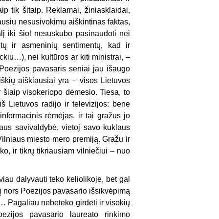
aip tik šitaip. Reklamai, žiniasklaidai,
ausiu nesusivokimu aiškintinas faktas,
alį iki šiol nesuskubo pasinaudoti nei
ėtų ir asmeninių sentimentų, kad ir
…), nei kultūros ar kiti ministrai, –
Poezijos pavasaris seniai jau išaugo
škių aiškiausiai yra – visos Lietuvos
ir šiaip visokeriopo dėmesio. Tiesa, to
 Lietuvos radijo ir televizijos: bene
 informacinis rėmėjas, ir tai gražus jo
iaus savivaldybė, vietoj savo kuklaus
Vilniaus miesto mero premiją. Gražu ir
o, ir tikrų tikriausiam vilniečiui – nuo
viau dalyvauti teko keliolikoje, bet gal
kį nors Poezijos pavasario išsikvėpimą
… Pagaliau nebeteko girdėti ir visokių
Poezijos pavasario laureato rinkimo