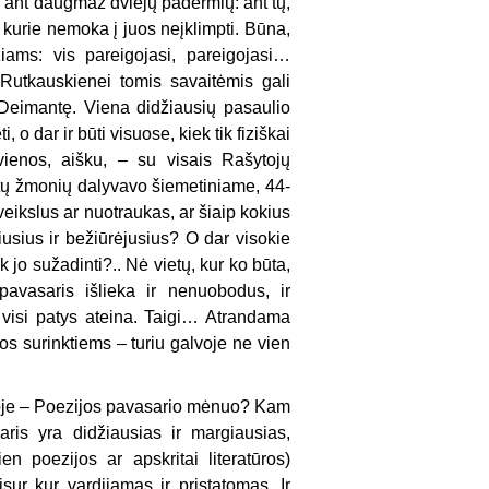
si ant daugmaž dviejų padermių: ant tų,
, kurie nemoka į juos neįklimpti. Būna,
iams: vis pareigojasi, pareigojasi…
 Rutkauskienei tomis savaitėmis gali
r Deimantę. Viena didžiausių pasaulio
, o dar ir būti visuose, kiek tik fiziškai
ienos, aišku, – su visais Rašytojų
imtų žmonių dalyvavo šiemetiniame, 44-
veikslus ar nuotraukas, ar šiaip kokius
iusius ir bežiūrėjusius? O dar visokie
k jo sužadinti?.. Nė vietų, kur ko būta,
pavasaris išlieka ir nenuobodus, ir
 visi patys ateina. Taigi… Atrandama
os surinktiems – turiu galvoje ne vien
voje – Poezijos pavasario mėnuo? Kam
ris yra didžiausias ir margiausias,
n poezijos ar apskritai literatūros)
visur kur vardijamas ir pristatomas. Ir