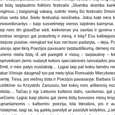
al būtų tarptautinis folkloro festivalis „Skamba skamba kan
enginius, į baigiamąjį vakarą, sutinki mielų šio festivalio žmonių
elias veda kitur, šiedu festivaliai nesišneka. Jokia katė nėra 
esisveikinantys – kaip susvetimėję vienos laiptinės kaimynai.
aip nors itin glaudžiai sieti, kiekvienas yra savitas ir gyven
endras renginys gal praturtintų ir vieną, ir kitą? Esu kalbėjęsi
biejose pusėse, vienąkart kai kas net buvo padaryta, – deja, P
alvoju apie tikrą Poezijos pavasario tarptautiškumą, dėmesį mūsų
uriems miela būtų iš arti paregėti ir mūsų – tarptautinę – fo
epriveikiam jiems sudaryti kokios specialesnės laisvalaikio pr
žimti, ir mes patys nusilakstę… Lygiai taip pat kokiu bendru re
abar Vilniuje daugmaž tuo pat metu tyliai Romualdo Mieczkows
ventę. Tiesa, jos viešnių būta ir Poezijos pavasaryje: Barbara
usitikime su Krzystofu Zanussiu, bet kokių nors aiškesnių nuo
ebūta… Tačiau ji irgi Lietuvos kultūros dalis, savitumas, gal 
večiams. Lygiai kaip įdomu gal jiems būtų buvusios mūsų knygos
uprantamomis – kalbomis: poezija, kita literatūra, jos ir au
ristatymai, taigi tai, ką galėtų parodyti ar pasiūlyti leidyklos, „L