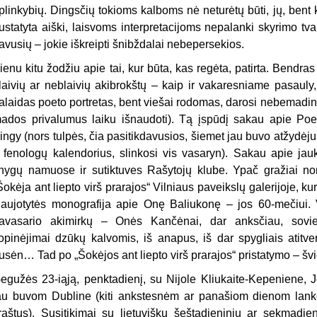
plinkybių. Dingsčių tokioms kalboms nė neturėtų būti, jų, bent k
ustatyta aiški, laisvoms interpretacijoms nepalanki skyrimo tvar
avusių – jokie iškreipti šnibždalai nebepersekios.
ienu kitu žodžiu apie tai, kur būta, kas regėta, patirta. Bendras
laivių ar neblaivių akibrokštų – kaip ir vakaresniame pasauly,
alaidas poeto portretas, bent viešai rodomas, darosi nebemadin
ados privalumus laiku išnaudoti). Tą įspūdį sakau apie Po
ingy (nors tulpės, čia pasitikdavusios, šiemet jau buvo atžydėj
r fenologų kalendorius, slinkosi vis vasaryn). Sakau apie j
nygų namuose ir sutiktuves Rašytojų klube. Ypač gražiai no
Šokėja ant liepto virš prarajos“ Vilniaus paveikslų galerijoje, ku
aujotytės monografija apie Onę Baliukonę – jos 60-mečiui. 
avasario akimirkų – Onės Kančėnai, dar anksčiau, sovie
opinėjimai dzūkų kalvomis, iš anapus, iš dar spygliais atitve
usėn… Tad po „Šokėjos ant liepto virš prarajos“ pristatymo – švie
egužės 23-iąją, penktadienį, su Nijole Kliukaite-Kepeniene, J
au buvom Dubline (kiti ankstesnėm ar panašiom dienom lankė
raštus). Susitikimai su lietuviškų šeštadieninių ar sekmadien