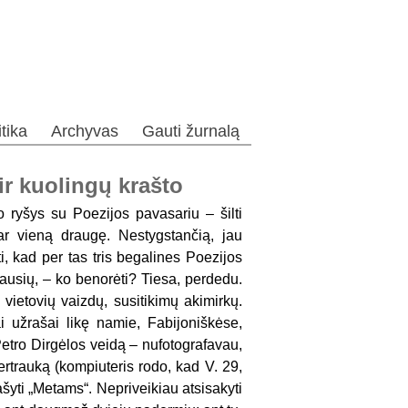
itika
Archyvas
Gauti žurnalą
ir kuolingų krašto
o ryšys su Poezijos pavasariu – šilti
ar vieną draugę. Nestygstančią, jau
ti, kad per tas tris begalines Poezijos
iausių, – ko benorėti? Tiesa, perdedu.
 vietovių vaizdų, susitikimų akimirkų.
ai užrašai likę namie, Fabijoniškėse,
Petro Dirgėlos veidą – nufotografavau,
 pertrauką (kompiuteris rodo, kad V. 29,
ašyti „Metams“. Nepriveikiau atsisakyti