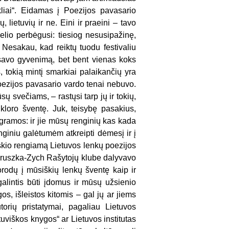
kliai“. Eidamas į Poezijos pavasario
, lietuvių ir ne. Eini ir praeini – tavo
kelio perbėgusi: tiesiog nesusipažinę,
 Nesakau, kad reiktų tuodu festivaliu
a savo gyvenimą, bet bent vienas koks
s, tokią mintį smarkiai palaikančių yra
oezijos pavasario vardo tenai nebuvo.
 svečiams, – rastųsi tarp jų ir tokių,
lkloro šventę. Juk, teisybę pasakius,
ogramos: ir jie mūsų renginių kas kada
nginiu galėtumėm atkreipti dėmesį ir į
kio rengiamą Lietuvos lenkų poezijos
 Gruszka-Zych Rašytojų klube dalyvavo
rodų į mūsiškių lenkų šventę kaip ir
galintis būti įdomus ir mūsų užsienio
, išleistos kitomis – gal jų ar jiems
torių pristatymai, pagaliau Lietuvos
ietuviškos knygos“ ar Lietuvos institutas