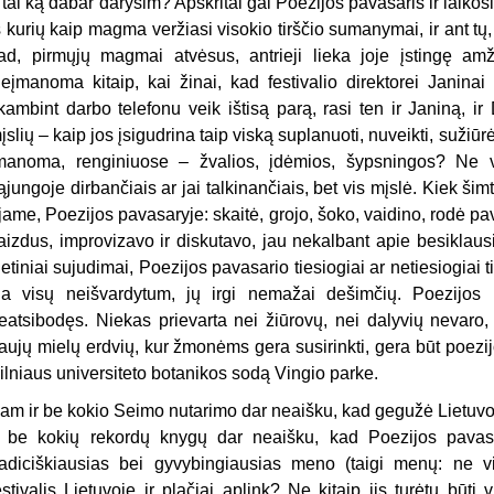
 tai ką dabar darysim? Apskritai gal Poezijos pavasaris ir laiko
š kurių kaip magma veržiasi visokio tirščio sumanymai, ir ant tų
ad, pirmųjų magmai atvėsus, antrieji lieka joje įstingę amž
eįmanoma kitaip, kai žinai, kad festivalio direktorei Janinai
kambint darbo telefonu veik ištisą parą, rasi ten ir Janiną, i
įslių – kaip jos įsigudrina taip viską suplanuoti, nuveikti, sužiūrėti
manoma, renginiuose – žvalios, įdėmios, šypsningos? Ne v
ąjungoje dirbančiais ar jai talkinančiais, bet vis mįslė. Kiek š
jame, Poezijos pavasaryje: skaitė, grojo, šoko, vaidino, rodė pa
aizdus, improvizavo ir diskutavo, jau nekalbant apie besiklaus
ietiniai sujudimai, Poezijos pavasario tiesiogiai ar netiesiogiai ti
ia visų neišvardytum, jų irgi nemažai dešimčių. Poezijos 
eatsibodęs. Niekas prievarta nei žiūrovų, nei dalyvių nevaro,
aujų mielų erdvių, kur žmonėms gera susirinkti, gera būt poezij
ilniaus universiteto botanikos sodą Vingio parke.
am ir be kokio Seimo nutarimo dar neaišku, kad gegužė Lietu
r be kokių rekordų knygų dar neaišku, kad Poezijos pavasa
radiciškiausias bei gyvybingiausias meno (taigi menų: ne vie
estivalis Lietuvoje ir plačiai aplink? Ne kitaip jis turėtų būti 