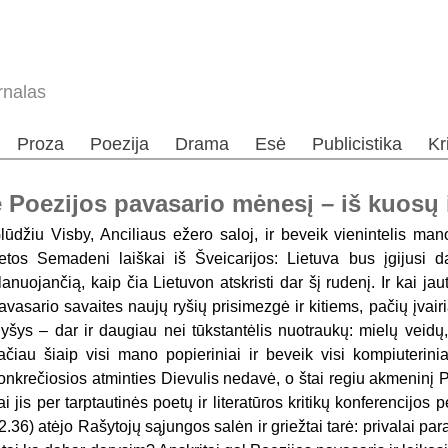
rnalas
Proza
Poezija
Drama
Esė
Publicistika
Kr
 Poezijos pavasario mėnesį – iš kuosų 
lūdžiu Visby, Anciliaus ežero saloj, ir beveik vienintelis man
etos Semadeni laiškai iš Šveicarijos: Lietuva bus įgijusi d
lanuojančią, kaip čia Lietuvon atskristi dar šį rudenį. Ir kai jau
avasario savaites naujų ryšių prisimezgė ir kitiems, pačių įvair
yšys – dar ir daugiau nei tūkstantėlis nuotraukų: mielų veidų,
ačiau šiaip visi mano popieriniai ir beveik visi kompiuterini
onkrečiosios atminties Dievulis nedavė, o štai regiu akmeninį 
ai jis per tarptautinės poetų ir literatūros kritikų konferencijos
2.36) atėjo Rašytojų sąjungos salėn ir griežtai tarė: privalai par