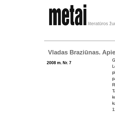
literatūros žu
Vladas Braziūnas. Apie
G
2008 m. Nr. 7
L
p
p
R
T
k
k
1