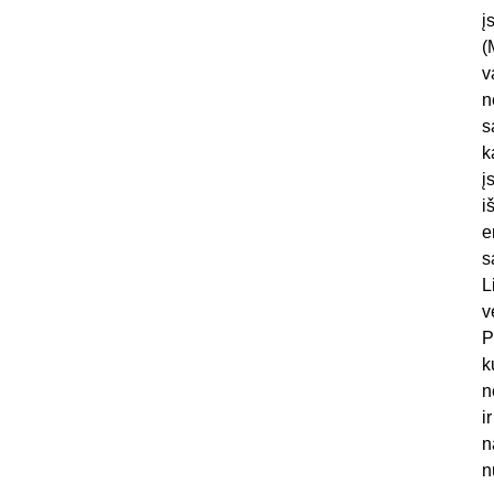
į
(
v
n
s
k
į
i
e
s
L
v
P
k
n
i
n
n