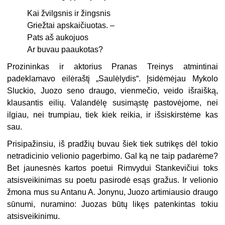
Kai žvilgsnis ir žingsnis
Griežtai apskaičiuotas. –
Pats aš aukojuos
Ar buvau paaukotas?
Prozininkas ir aktorius Pranas Treinys atmintinai
padeklamavo eilėraštį „Saulėlydis“. Įsidėmėjau Mykolo
Sluckio, Juozo seno draugo, vienmečio, veido iš­raišką,
klausantis eilių. Valandėlę susimąstę pastovėjome, nei
ilgiau, nei trum­piau, tiek kiek reikia, ir išsiskirstėme kas
sau.
Prisipažinsiu, iš pradžių buvau šiek tiek sutrikęs dėl tokio
netradicinio velio­nio pagerbimo. Gal ką ne taip padarėme?
Bet jaunesnės kartos poetui Rimvydui Stankevičiui toks
atsisveikinimas su poetu pasirodė esąs gražus. Ir velionio
žmo­na mus su Antanu A. Jonynu, Juozo artimiausio draugo
sūnumi, nuramino: Juozas būtų likęs patenkintas tokiu
atsisveikinimu.