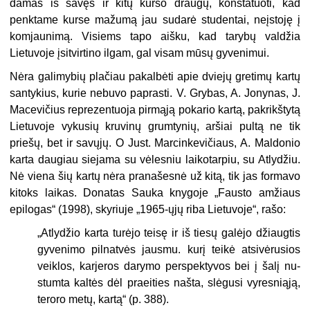
damas iš savęs ir kitų kurso draugų, konstatuoti, kad
penktame kurse mažumą jau sudarė studentai, neįstoję į
komjaunimą. Visiems tapo aišku, kad tarybų val­džia
Lietuvoje įsitvirtino ilgam, gal visam mūsų gyvenimui.
Nėra galimybių plačiau pakalbėti apie dviejų gretimų kartų
santykius, kurie nebuvo paprasti. V. Grybas, A. Jonynas, J.
Macevičius reprezentuoja pirmąją po­kario kartą, pakrikštytą
Lietuvoje vykusių kruvinų grumtynių, aršiai pultą ne tik
priešų, bet ir savųjų. O Just. Marcinkevičiaus, A. Maldonio
karta daugiau sie­jama su vėlesniu laikotarpiu, su Atlydžiu.
Nė viena šių kartų nėra pranašesnė už kitą, tik jas formavo
kitoks laikas. Donatas Sauka knygoje „Fausto amžiaus
epilogas“ (1998), skyriuje „1965-ųjų riba Lietuvoje“, rašo:
„Atlydžio karta turėjo teisę ir iš tiesų galėjo džiaugtis
gyvenimo pilnatvės jaus­mu. kurį teikė atsivėrusios
veiklos, karjeros darymo perspektyvos bei į šalį nu­
stumta kaltės dėl praeities našta, slėgusi vyresniąją,
teroro metų, kartą“ (p. 388).