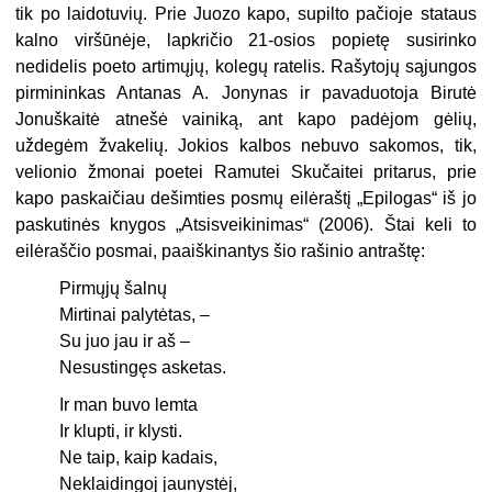
tik po laidotuvių. Prie Juozo kapo, supilto pačioje stataus
kalno viršūnėje, lapkričio 21-osios popietę susirinko
nedidelis poeto artimųjų, kolegų ratelis. Rašytojų sąjungos
pirmininkas Antanas A. Jony­nas ir pavaduotoja Birutė
Jonuškaitė atnešė vainiką, ant kapo padėjom gėlių,
uždegėm žvakelių. Jokios kalbos nebuvo sakomos, tik,
velionio žmonai poetei Ra­mutei Skučaitei pritarus, prie
kapo paskaičiau dešimties posmų eilėraštį „Epi­logas“ iš jo
paskutinės knygos „Atsisveikinimas“ (2006). Štai keli to
eilėraščio posmai, paaiškinantys šio rašinio antraštę:
Pirmųjų šalnų
Mirtinai palytėtas, –
Su juo jau ir aš –
Nesustingęs asketas.
Ir man buvo lemta
Ir klupti, ir klysti.
Ne taip, kaip kadais,
Neklaidingoj jaunystėj,