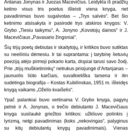
Antanas Jonynas ir Juo­zas Macevičius. Leidykla iš pradžių
ketino visus tris poetus išleisti viena knyga, net
pavadinimas buvo sugalvotas – „Trys salvės“. Bet šio
ketinimo atsisakyta ir pasirodė trys atskiros knygos: V.
Grybo „Tiesiu taikymu“, A. Jonyno „Kovotojų dainos“ ir J.
Macevičiaus „Pavasario žingsniai“.
Šių trijų poetų debiutas ir skaitytojų, ir kritikos buvo sutiktas
su neeiliniu dėmesiu. Ir tai suprantama: į tarybinę lietuvių
poeziją atėjo pirmoji pokario kar­ta, drąsiai tarusi savo žodį.
Prie „trijų muškietininkų“ netrukus prisijungė d’Artanjanas –
jaunuolis liūto karčiais, suvalkietiška tarsena ir itin
sudėtinga biog­rafija – Kostas Kubilinskas, 1951 m. išleidęs
knygą vaikams „Oželis kvaišelis“.
Ypač palankiai buvo vertinama V. Grybo knyga, pagyrų
pelnė ir A. Jonynas, o trečio debiutanto J. Macevičiaus
knyga susilaukė griežtos kritikos: užkliuvo polinkis į
lyrizmą, netgi pavadinimas (koks „nekovingas“, palyginus
su kitų debiutantų knygų pavadinimais). Vienas