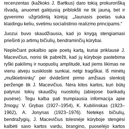
recenzentas (kažkoks J. Bartkus) daro tokią prokurorišką
iš­vadą, anuomet galėjusią priblokšti ne tik jauną, bet ir
gyvenimo užgrūdintą kūrėją: „Jaunasis poetas suka
klaidingu keliu, svetimu socialistinio realizmo principams.“
Juozui buvo skaudžiausia, kad jo knygą stengiamasi
priešinti jo artimų bičiu­lių, bendraminčių kūrybai.
Neplečiant pokalbio apie poetų kartą, kuriai priklausė J.
Macevičius, norisi tik pabrėžti, kad jų kūryboje pastebima
ryški pakilimų ir nuopuolių amplitudė, kad jiems likimas ne
vienu atveju susiklostė sunkiai, netgi tragiškai. Iš minėtų
„muškietininkų“ per dvidešimt pirmo amžiaus slenkstį
peržengė tik J. Mace­vičius. Nėra kitos kartos, kuri būtų
patyrusi tokių skaudžių nuostolių (abiejose barikadų
pusėse). Tegu kalba pati trumpiausia informacija apie
žmogų: V. Gry­bas (1927–1954), K. Kubilinskas (1923–
1962), A. Jonynas (1923–1976). Netekęs bičiulių,
bendražygių, J. Macevičius tolesnėje kūryboje stengėsi
kalbėti savo kar­tos vardu, brangino, puoselėjo kartos