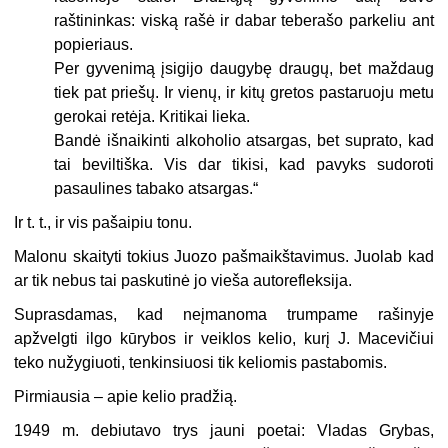
raštininkas: viską rašė ir dabar teberašo parkeliu ant
popieriaus.
Per gyvenimą įsigijo daugybę draugų, bet maždaug
tiek pat priešų. Ir vienų, ir kitų gretos pastaruoju metu
gerokai retėja. Kritikai lieka.
Bandė išnaikinti alkoholio atsargas, bet suprato, kad
tai beviltiška. Vis dar tikisi, kad pavyks sudoroti
pasaulines tabako atsargas.“
Ir t. t., ir vis pašaipiu tonu.
Malonu skaityti tokius Juozo pašmaikštavimus. Juolab kad
ar tik nebus tai paskutinė jo vieša autorefleksija.
Suprasdamas, kad neįmanoma trumpame rašinyje
apžvelgti ilgo kūrybos ir veik­los kelio, kurį J. Macevičiui
teko nužygiuoti, tenkinsiuosi tik keliomis pastabomis.
Pirmiausia – apie kelio pradžią.
1949 m. debiutavo trys jauni poetai: Vladas Grybas,