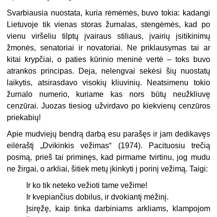
Svarbiausia nuostata, kuria rėmėmės, buvo tokia: kadangi
Lietuvoje tik vie­nas storas žurnalas, stengėmės, kad po
vienu viršeliu tilptų įvairaus stiliaus, įvairių įsitikinimų
žmonės, senatoriai ir novatoriai. Ne priklausymas tai ar
kitai krypčiai, o paties kūrinio meninė vertė – toks buvo
atrankos principas. Deja, ne­lengvai sekėsi šių nuostatų
laikytis, atsirasdavo visokių kliuvinių. Neatsimenu tokio
žurnalo numerio, kuriame kas nors būtų neužkliuvę
cenzūrai. Juozas tie­siog užvirdavo po kiekvienų cenzūros
priekabių!
Apie mudviejų bendrą darbą esu parašęs ir jam dedikavęs
eilėraštį „Dvi­kinkis vežimas“ (1974). Pacituosiu trečią
posmą, prieš tai priminęs, kad pirmame tvirtinu, jog mudu
ne žirgai, o arkliai, šitiek metų įkinkyti į porinį vežimą. Taigi:
Ir ko tik neteko vežioti tame vežime!
Ir kvepiančius dobilus, ir dvokiantį mėžinį.
Įsiręžę, kaip tinka darbiniams arkliams, klampojom