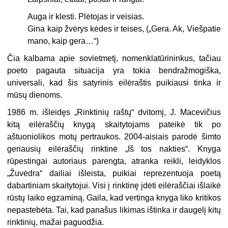
Auga ir klesti. Plėtojas ir veisias.
Gina kaip žvėrys kėdes ir teises, („Gera. Ak, Viešpatie
mano, kaip gera…“)
Čia kalbama apie sovietmetį, nomenklatūrininkus, tačiau
poeto pagauta si­tuacija yra tokia bendražmogiška,
universali, kad šis satyrinis eilėraštis puikiau­si tinka ir
mūsų dienoms.
1986 m. išleidęs „Rinktinių raštų“ dvitomį, J. Macevičius
kitą eilėraščių kny­gą skaitytojams pateikė tik po
aštuoniolikos motų pertraukos. 2004-aisiais pa­rodė šimto
geriausių eilėraščių rinktinė „Iš tos nakties“. Knyga
rūpestingai autoriaus parengta, atranka reikli, leidyklos
„Žuvėdra“ dailiai išleista, puikiai reprezentuoja poetą
dabartiniam skaitytojui. Visi į rinktinę įdėti eilėraščiai išlaikė
rūstų laiko egzaminą. Gaila, kad vertinga knyga liko kritikos
nepastebėta. Tai, kad panašus likimas ištinka ir daugelį kitų
rinktinių, mažai paguodžia.