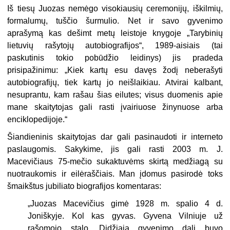
Iš tiesų Juozas nemėgo visokiausių ceremonijų, iškilmių,
formalumų, tuščio šurmulio. Net ir savo gyvenimo
aprašymą kas dešimt metų leistoje knygoje „Ta­rybinių
lietuvių rašytojų autobiografijos“, 1989-aisiais (tai
paskutinis tokio pobūdžio leidinys) jis pradeda
prisipažinimu: „Kiek kartų esu davęs žodį nebe­rašyti
autobiografijų, tiek kartų jo neišlaikiau. Atvirai kalbant,
nesuprantu, kam rašau šias eilutes; visus duomenis apie
mane skaitytojas gali rasti įvairiuose žinynuose arba
enciklopedijoje.“
Šiandieninis skaitytojas dar gali pasinaudoti ir interneto
paslaugomis. Saky­kime, jis gali rasti 2003 m. J.
Macevičiaus 75-mečio sukaktuvėms skirtą medžiagą su
nuotraukomis ir eilėraščiais. Man įdomus pasirodė toks
šmaikštus jubiliato biografijos komentaras:
„Juozas Macevičius gimė 1928 m. spalio 4 d.
Joniškyje. Kol kas gyvas. Gyvena Vilniuje už
rašomojo stalo. Didžiąją gyvenimo dalį buvo