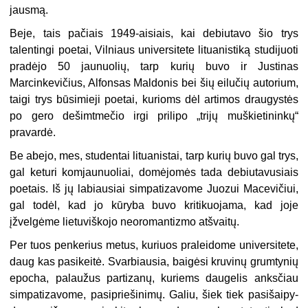
jausmą.
Beje, tais pačiais 1949-aisiais, kai debiutavo šio trys
talentingi poetai, Vil­niaus universitete lituanistiką studijuoti
pradėjo 50 jaunuolių, tarp kurių buvo ir Justinas
Marcinkevičius, Alfonsas Maldonis bei šių eilučių autorium,
taigi trys būsimieji poetai, kurioms dėl artimos draugystės
po gero dešimtmečio irgi prilipo „trijų muškietininkų“
pravardė.
Be abejo, mes, studentai lituanistai, tarp kurių buvo gal trys,
gal keturi kom­jaunuoliai, domėjomės tada debiutavusiais
poetais. Iš jų labiausiai simpatizavome Juozui Macevičiui,
gal todėl, kad jo kūryba buvo kritikuojama, kad joje
įžvelgėme lietuviškojo neoromantizmo atšvaitų.
Per tuos penkerius metus, kuriuos praleidome universitete,
daug kas pasikei­tė. Svarbiausia, baigėsi kruvinų grumtynių
epocha, palaužus partizanų, kuriems daugelis anksčiau
simpatizavome, pasipriešinimų. Galiu, šiek tiek pasišaipy­