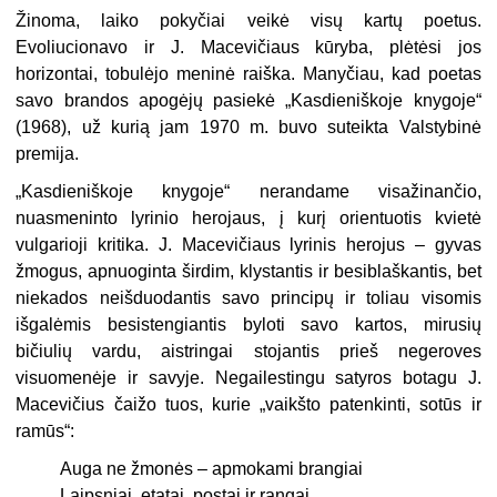
Žinoma, laiko pokyčiai veikė visų kartų poetus.
Evoliucionavo ir J. Macevi­čiaus kūryba, plėtėsi jos
horizontai, tobulėjo meninė raiška. Manyčiau, kad poe­tas
savo brandos apogėjų pasiekė „Kasdieniškoje knygoje“
(1968), už kurią jam 1970 m. buvo suteikta Valstybinė
premija.
„Kasdieniškoje knygoje“ nerandame visažinančio,
nuasmeninto lyrinio hero­jaus, į kurį orientuotis kvietė
vulgarioji kritika. J. Macevičiaus lyrinis herojus – gyvas
žmogus, apnuoginta širdim, klystantis ir besiblaškantis, bet
niekados neišduodantis savo principų ir toliau visomis
išgalėmis besistengiantis byloti savo kartos, mirusių
bičiulių vardu, aistringai stojantis prieš negeroves
visuomenėje ir savyje. Negailestingu satyros botagu J.
Macevičius čaižo tuos, kurie „vaikšto patenkinti, sotūs ir
ramūs“:
Auga ne žmonės – apmokami brangiai
Laipsniai, etatai, postai ir rangai.