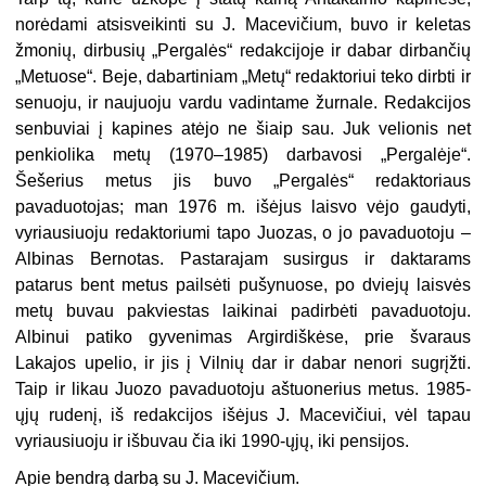
norėdami atsisveikinti su J. Macevičium, buvo ir keletas
žmonių, dirbusių „Pergalės“ redakcijoje ir dabar dirbančių
„Metuose“. Beje, dabartiniam „Metų“ redaktoriui teko dirbti ir
senuoju, ir naujuoju vardu vadintame žurnale. Redakcijos
senbuviai į kapines atėjo ne šiaip sau. Juk velionis net
penkiolika metų (1970–1985) darbavosi „Pergalėje“.
Šešerius metus jis buvo „Pergalės“ redaktoriaus
pavaduotojas; man 1976 m. išėjus laisvo vėjo gaudyti,
vyriausiuoju redaktoriumi tapo Juozas, o jo pavaduotoju –
Albinas Ber­notas. Pastarajam susirgus ir daktarams
patarus bent metus pailsėti pušynuose, po dviejų laisvės
metų buvau pakviestas laikinai padirbėti pavaduotoju.
Albinui patiko gyvenimas Argirdiškėse, prie švaraus
Lakajos upelio, ir jis į Vilnių dar ir dabar nenori sugrįžti.
Taip ir likau Juozo pavaduotoju aštuonerius metus. 1985-
ųjų ru­denį, iš redakcijos išėjus J. Macevičiui, vėl tapau
vyriausiuoju ir išbuvau čia iki 1990-ųjų, iki pensijos.
Apie bendrą darbą su J. Macevičium.