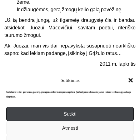
žeme.
Ir džiaugėmės, gerą žmogų kelio galą pavėžinę.
Už tą bendrą jungą, už ilgametę draugystę čia ir bandau
atsidėkoti Juozui Macevičiui, savitam poetui, riteriško
taurumo žmogui.
Ak, Juozai, man vis dar nepavyksta susapnuoti nearkliško
sapno: kad lekiam padange, įsikinkę į Grįžulo ratus…
2011 m. lapkritis
Sutikimas
Siekdami teikti geriausią patirtį, įrenginio informacijai saugoti ir (arba) pasiekti naudojame tokias technologijas kaip
slapukus.
Sutikti
Apie mus
Redakcija
Prenumerata
Atmesti
Literatūros mėnraštis „Metai“ © 2026. Leidžiamas nuo 1991 m.