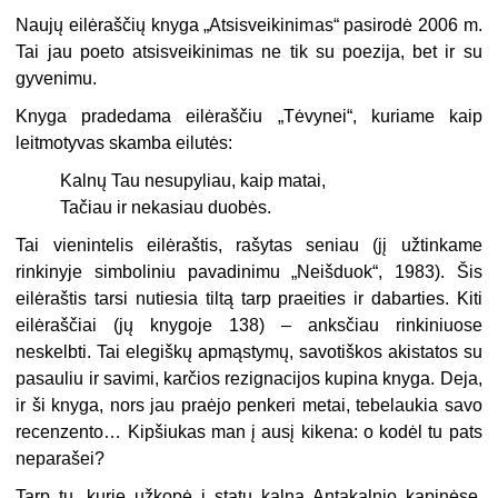
Naujų eilėraščių knyga „Atsisveikinimas“ pasirodė 2006 m.
Tai jau poeto atsisveikinimas ne tik su poezija, bet ir su
gyvenimu.
Knyga pradedama eilėraščiu „Tėvynei“, kuriame kaip
leitmotyvas skamba eilutės:
Kalnų Tau nesupyliau, kaip matai,
Tačiau ir nekasiau duobės.
Tai vienintelis eilėraštis, rašytas seniau (jį užtinkame
rinkinyje simboliniu pavadinimu „Neišduok“, 1983). Šis
eilėraštis tarsi nutiesia tiltą tarp praeities ir dabarties. Kiti
eilėraščiai (jų knygoje 138) – anksčiau rinkiniuose
neskelbti. Tai elegiškų apmąstymų, savotiškos akistatos su
pasauliu ir savimi, karčios rezignacijos kupina knyga. Deja,
ir ši knyga, nors jau praėjo penkeri metai, tebelaukia savo
recenzento… Kipšiukas man į ausį kikena: o kodėl tu pats
neparašei?
Tarp tų, kurie užkopė į statų kalną Antakalnio kapinėse,