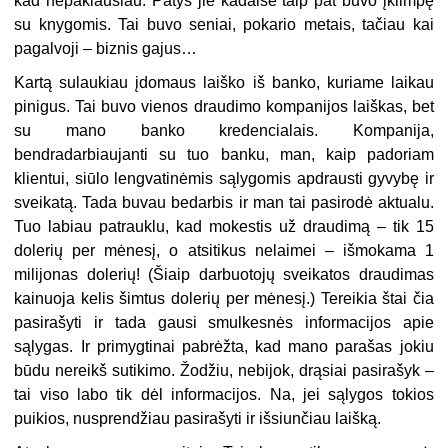
kad nepaklausiau. Patys jie kadaise taip pat buvo įklimpę
su knygomis. Tai buvo seniai, pokario metais, tačiau kai
pagalvoji – biznis gajus…
Kartą sulaukiau įdomaus laiško iš banko, kuriame laikau
pinigus. Tai buvo vienos draudimo kompanijos laiškas, bet
su mano banko kredencialais. Kompanija,
bendradarbiaujanti su tuo banku, man, kaip padoriam
klientui, siūlo lengvatinėmis sąlygomis apdrausti gyvybę ir
sveikatą. Tada buvau bedarbis ir man tai pasirodė aktualu.
Tuo labiau patrauklu, kad mokestis už draudimą – tik 15
dolerių per mėnesį, o atsitikus nelaimei – išmokama 1
milijonas dolerių! (Šiaip darbuotojų sveikatos draudimas
kainuoja kelis šimtus dolerių per mėnesį.) Tereikia štai čia
pasirašyti ir tada gausi smulkesnės informacijos apie
sąlygas. Ir primygtinai pabrėžta, kad mano parašas jokiu
būdu nereikš sutikimo. Žodžiu, nebijok, drąsiai pasirašyk –
tai viso labo tik dėl informacijos. Na, jei sąlygos tokios
puikios, nusprendžiau pasirašyti ir išsiunčiau laišką.