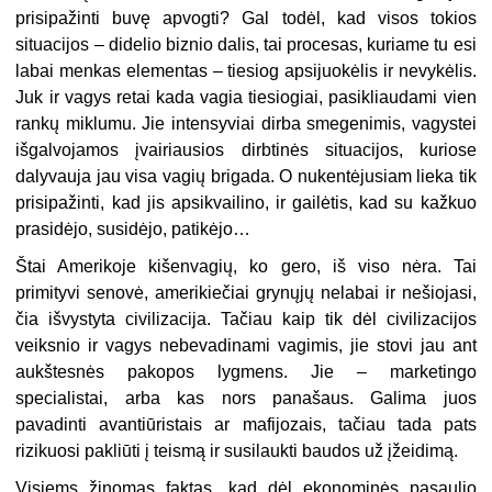
prisipažinti buvę apvogti? Gal todėl, kad visos tokios
situacijos – didelio biznio dalis, tai procesas, kuriame tu esi
labai menkas elementas – tiesiog apsijuokėlis ir nevykėlis.
Juk ir vagys retai kada vagia tiesiogiai, pasikliaudami vien
rankų miklumu. Jie intensyviai dirba smegenimis, vagystei
išgalvojamos įvairiausios dirbtinės situacijos, kuriose
dalyvauja jau visa vagių brigada. O nukentėjusiam lieka tik
prisipažinti, kad jis apsikvailino, ir gailėtis, kad su kažkuo
prasidėjo, susidėjo, patikėjo…
Štai Amerikoje kišenvagių, ko gero, iš viso nėra. Tai
primityvi senovė, amerikiečiai grynųjų nelabai ir nešiojasi,
čia išvystyta civilizacija. Tačiau kaip tik dėl civilizacijos
veiksnio ir vagys nebevadinami vagimis, jie stovi jau ant
aukštesnės pakopos lygmens. Jie – marketingo
specialistai, arba kas nors panašaus. Galima juos
pavadinti avantiūristais ar mafijozais, tačiau tada pats
rizikuosi pakliūti į teismą ir susilaukti baudos už įžeidimą.
Visiems žinomas faktas, kad dėl ekonominės pasaulio