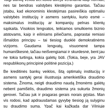
nes tai bendras valstybės klestėjimo garantas. Tačiau
įstabu, kad ekonominis klestėjimas pasireiškia optimaliu
valstybės institucijų ir asmens santykiu, kurio esmė –
maksimalus institucijų ar kompanijų pelnas klientų
sąskaita. Visokios lengvatos, teikiamos smulkiems biznio
atstovams, kaip ir eiliniams piliečiams, paprastai remiasi
išmaldos principu – tai tiesiog duoklė demokratinėms
vizijoms. Gaudama lengvatų, visuomenė tampa
humaniškesnė, tačiau neišvengiamai ir skurdesnė, bent jau
ne tokia turtinga, kokia galėtų būti. (Tokia, beje, yra JAV
respublikonų principinė politinė pozicija.)
Be kreditinės bankų veiklos, šitą optimalų institucijų ir
asmens santykį gerai iliustruoja amerikietiška draudimo
sistema. Žinoma, neigti draudimo naudą žmonėms galėtų
nebent pamišėlis, draudimo sistema yra sukurta žmonių
gerovei. Tačiau juk ir pragaras gerais norais grįstas. Man
vis rodosi, kad apdrausdamas gyvybę tiesiog ją sulyginu
su draudimo suma. Ypač kai kažkada dar Vilniuje