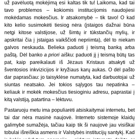
už pavėluotą mokėjimą esi kaltas tik tu! Laikoma, kad tai
tavo problemos – kokiomis institucijomis naudojiesi
mokėdamas mokesčius. Ir atsakomybė – tik tavo! O kad
kito kelio susimokėti tiesiog nėra (įstaigos dažnai būna
netgi kitose valstijose, už šimtų ir tūkstančių mylių, ir
apskritai čia į įstaigas vaikščioti nepriimta), dėl to niekam
galvos neskauda. Belieka paduoti į teismą banką arba
paštą. Dėl banko
a priori
aišku: paduoti jį į teismą būtų tas
pat, kaip pareikalauti iš Jėzaus Kristaus atsakyti už
šventosios inkvizicijos ir kryžiaus karų aukas. O dėl pašto
dar paprasčiau: jo taisyklėse numatyta, kad darbuotojai už
siuntas neatsako. Jei tokios sąlygos tau nepatinka –
keliauk ir mokėk mokesčius tiesioginiu adresu, paprastai į
kitą valstiją, patartina – lėktuvu.
Pastaruoju metu ima populiarėti atsiskaitymai internetu, bet
tai dar nėra masinė naujovė. Interneto sistemoje klaidų
galimybė sumažėja, tačiau kaip tik ši naujovė jau visiškai
tobulai išreiškia asmens ir Valstybės institucijų santykį. Kad