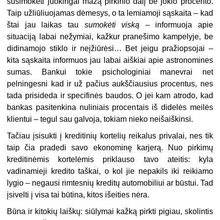
susimokėti juokingai mažą pirkinio dalį be jokio procento.
Taip užliūliuojamas dėmesys, o ta lemiamoji sąskaita – kad
štai jau laikas tau
sumokėti viską
– informuoja apie
situaciją labai nežymiai, kažkur pranešimo kampelyje, be
didinamojo stiklo ir neįžiūrėsi… Bet jeigu pražiopsojai –
kita sąskaita informuos jau labai aiškiai apie astronomines
sumas. Bankui tokie psichologiniai manevrai net
pelningesni kad ir už pačius aukščiausius procentus, nes
tada prisideda ir specifinės baudos. O jei kam atrodo, kad
bankas pasitenkina nuliniais procentais iš didelės meilės
klientui – tegul sau galvoja, tokiam nieko neišaiškinsi.
Tačiau įsisukti į kreditinių kortelių reikalus privalai, nes tik
taip čia pradedi savo ekonominę karjerą. Nuo pirkimų
kreditinėmis kortelėmis priklauso tavo ateitis: kyla
vadinamieji kredito taškai, o kol jie nepakils iki reikiamo
lygio – negausi rimtesnių kreditų automobiliui ar būstui. Tad
įsivelti į visa tai būtina, kitos išeities nėra.
Būna ir kitokių laiškų: siūlymai kažką pirkti pigiau, skolintis