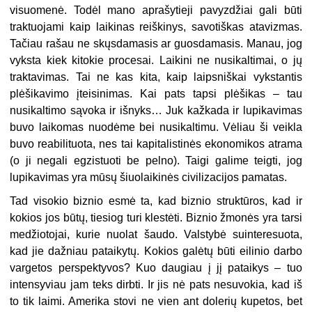
visuomenė. Todėl mano aprašytieji pavyzdžiai gali būti
traktuojami kaip laikinas reiškinys, savotiškas atavizmas.
Tačiau rašau ne skųsdamasis ar guosdamasis. Manau, jog
vyksta kiek kitokie procesai. Laikini ne nusikaltimai, o jų
traktavimas. Tai ne kas kita, kaip laipsniškai vykstantis
plėšikavimo įteisinimas. Kai pats tapsi plėšikas – tau
nusikaltimo sąvoka ir išnyks… Juk kažkada ir lupikavimas
buvo laikomas nuodėme bei nusikaltimu. Vėliau ši veikla
buvo reabilituota, nes tai kapitalistinės ekonomikos atrama
(o ji negali egzistuoti be pelno). Taigi galime teigti, jog
lupikavimas yra mūsų šiuolaikinės civilizacijos pamatas.
Tad visokio biznio esmė ta, kad biznio struktūros, kad ir
kokios jos būtų, tiesiog turi klestėti. Biznio žmonės yra tarsi
medžiotojai, kurie nuolat šaudo. Valstybė suinteresuota,
kad jie dažniau pataikytų. Kokios galėtų būti eilinio darbo
vargetos perspektyvos? Kuo daugiau į jį pataikys – tuo
intensyviau jam teks dirbti. Ir jis nė pats nesuvokia, kad iš
to tik laimi. Amerika stovi ne vien ant dolerių kupetos, bet