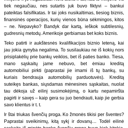
tiek negaučiau, nes sutartis juk buvo fiktyvi – bankui
pateiktas falsifikatas. Ir tai joks nusikaltimas, tiesiog biznis,
finansinės operacijos, kurių vienos būna sėkmingos, kitos
– ne. Nepavyko? Bandyk dar kartą, ieškok subtilesnių,
gudresnių metodų. Amerikoje gerbiamas bet koks biznis.
Teko patirti ir aukštesnės kvalifikacijos biznio leteną, kai
jau jokia gynyba negalima. To susilaukiau ne iš kokių nors
prisiplakėlių prie bankų veiklos, bet iš paties banko. Tiesa,
mano sąskaitų jame nebuvo, bet ėmiau kreditą
automobiliui pirkti (paprastai jie imami iš tų bankų, su
kuriais bendrauja automobilių parduotuvės). Kreditą
suteikęs bankas, siųsdamas mėnesines sąskaitas, nuolat
tau dėkoja už eilinį susimokėjimą, o kartu nepamiršta
pagirti ir savęs – kaip gera su juo bendrauti, kaip jie gerbia
savo klientus ir t. t.
Ir štai triukas švenčių proga. Ko žmonės tikisi per šventes?
Paprastai sveikinimų, kitą sykį ir dovanų… Todėl eilinė