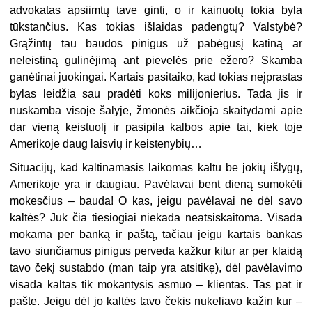
advokatas apsiimtų tave ginti, o ir kainuotų tokia byla
tūkstančius. Kas tokias išlaidas padengtų? Valstybė?
Grąžintų tau baudos pinigus už pabėgusį katiną ar
neleistiną gulinėjimą ant pievelės prie ežero? Skamba
ganėtinai juokingai. Kartais pasitaiko, kad tokias neįprastas
bylas leidžia sau pradėti koks milijonierius. Tada jis ir
nuskamba visoje šalyje, žmonės aikčioja skaitydami apie
dar vieną keistuolį ir pasipila kalbos apie tai, kiek toje
Amerikoje daug laisvių ir keistenybių…
Situacijų, kad kaltinamasis laikomas kaltu be jokių išlygų,
Amerikoje yra ir daugiau. Pavėlavai bent dieną sumokėti
mokesčius – bauda! O kas, jeigu pavėlavai ne dėl savo
kaltės? Juk čia tiesiogiai niekada neatsiskaitoma. Visada
mokama per banką ir paštą, tačiau jeigu kartais bankas
tavo siunčiamus pinigus perveda kažkur kitur ar per klaidą
tavo čekį sustabdo (man taip yra atsitikę), dėl pavėlavimo
visada kaltas tik mokantysis asmuo – klientas. Tas pat ir
pašte. Jeigu dėl jo kaltės tavo čekis nukeliavo kažin kur –