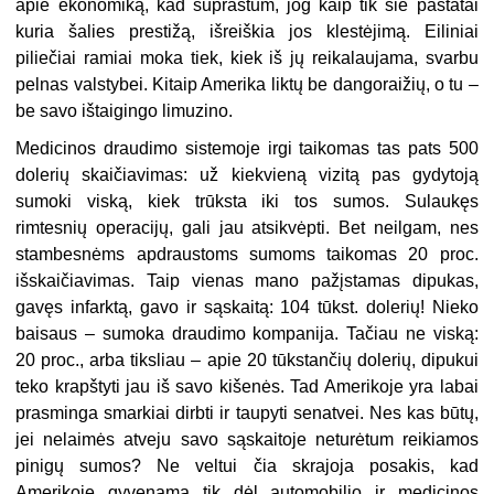
apie ekonomiką, kad suprastum, jog kaip tik šie pastatai
kuria šalies prestižą, išreiškia jos klestėjimą. Eiliniai
piliečiai ramiai moka tiek, kiek iš jų reikalaujama, svarbu
pelnas valstybei. Kitaip Amerika liktų be dangoraižių, o tu –
be savo ištaigingo limuzino.
Medicinos draudimo sistemoje irgi taikomas tas pats 500
dolerių skaičiavimas: už kiekvieną vizitą pas gydytoją
sumoki viską, kiek trūksta iki tos sumos. Sulaukęs
rimtesnių operacijų, gali jau atsikvėpti. Bet neilgam, nes
stambesnėms apdraustoms sumoms taikomas 20 proc.
išskaičiavimas. Taip vienas mano pažįstamas dipukas,
gavęs infarktą, gavo ir sąskaitą: 104 tūkst. dolerių! Nieko
baisaus – sumoka draudimo kompanija. Tačiau ne viską:
20 proc., arba tiksliau – apie 20 tūkstančių dolerių, dipukui
teko krapštyti jau iš savo kišenės. Tad Amerikoje yra labai
prasminga smarkiai dirbti ir taupyti senatvei. Nes kas būtų,
jei nelaimės atveju savo sąskaitoje neturėtum reikiamos
pinigų sumos? Ne veltui čia skrajoja posakis, kad
Amerikoje gyvenama tik dėl automobilio ir medicinos