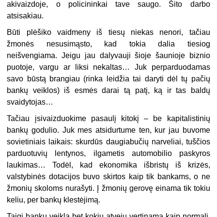
akivaizdoje, o policininkai tave saugo. Šito darbo
atsisakiau.
Būti plėšiko vaidmeny iš tiesų niekas nenori, tačiau
žmonės nesusimąsto, kad tokia dalia tiesiog
neišvengiama. Jeigu jau dalyvauji šioje šaunioje biznio
puotoje, vargu ar liksi nekaltas… Juk perparduodamas
savo būstą brangiau (rinka leidžia tai daryti dėl tų pačių
bankų veiklos) iš esmės darai tą patį, ką ir tas baldų
svaidytojas…
Tačiau įsivaizduokime pasaulį kitokį – be kapitalistinių
bankų godulio. Juk mes atsidurtume ten, kur jau buvome
sovietiniais laikais: skurdūs daugiabučių narveliai, tuščios
parduotuvių lentynos, ilgametis automobilio paskyros
laukimas… Todėl, kad ekonomika išbristų iš krizės,
valstybinės dotacijos buvo skirtos kaip tik bankams, o ne
žmonių skoloms nurašyti. Į žmonių gerovę einama tik tokiu
keliu, per bankų klestėjimą.
Taigi bankų veikla bet kokiu atveju vertinama kaip normali,