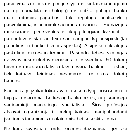
pasiūlymais ne tiek dėl pinigų stygiaus, kiek iš mandagumo
(tai irgi numatyta psichologų), dėl didžiai galingo banko
man rodomos pagarbos. Juk nepatogu neatsakyti į
pasveikinimą ir nepriimti siūlomos dovanos… Sumažėjus
mokesčiams, per šventes iš tikrųjų lengviau kvėpuoti. Ir
parduotuvėje štai jau leidi sau daugiau ką nusipirkti (tai
patriotinis to banko biznio aspektas). Atsipeikėji tik atėjus
paskutinio mokesčio terminui. Pasirodo, tebesi skolingas
už visus nesumokėtus mėnesius, o tie šventiniai 60 dolerių
buvo ne mokesčio dalis, o tavo dovana bankui… Tiksliau,
tiek kainavo leidimas nesumokėti keliolikos dolerių
baudos…
Kad ir kaip įžūliai tokia avantiūra atrodytų, nusikaltimu ji
taip pat nelaikoma. Tai tiesiog banko biznis, kurį išradinėja
vadinamieji marketingo specialistai. Šios profesijos
atstovai organizuoja ir prekių kainas, manipuliuodami
įvairiomis tariamomis nuolaidomis, bet tai atskira tema.
Ne kartą svarsčiau, kodėl žmonės dažniausiai gėdijasi