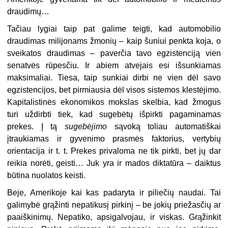
draudimų…
Tačiau lygiai taip pat galime teigti, kad automobilio
draudimas milijonams žmonių – kaip šuniui penkta koja, o
sveikatos draudimas – paverčia tavo egzistenciją vien
senatvės rūpesčiu. Ir abiem atvejais esi išsunkiamas
maksimaliai. Tiesa, taip sunkiai dirbi ne vien dėl savo
egzistencijos, bet pirmiausia dėl visos sistemos klestėjimo.
Kapitalistinės ekonomikos mokslas skelbia, kad žmogus
turi uždirbti tiek, kad sugebėtų išpirkti pagaminamas
prekes. Į tą
sugebėjimo
sąvoką toliau automatiškai
įtraukiamas ir gyvenimo prasmės faktorius, vertybių
orientacija ir t. t. Prekes privaloma ne tik pirkti, bet jų dar
reikia norėti, geisti… Juk yra ir mados diktatūra – daiktus
būtina nuolatos keisti.
Beje, Amerikoje kai kas padaryta ir piliečių naudai. Tai
galimybė grąžinti nepatikusį pirkinį – be jokių priežasčių ar
paaiškinimų. Nepatiko, apsigalvojau, ir viskas. Grąžinkit