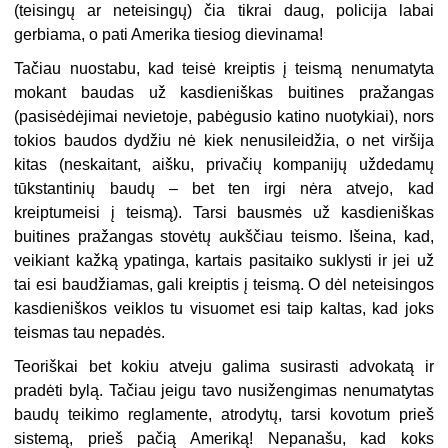
(teisingų ar neteisingų) čia tikrai daug, policija labai
gerbiama, o pati Amerika tiesiog dievinama!
Tačiau nuostabu, kad teisė kreiptis į teismą nenumatyta
mokant baudas už kasdieniškas buitines pražangas
(pasisėdėjimai nevietoje, pabėgusio katino nuotykiai), nors
tokios baudos dydžiu nė kiek nenusileidžia, o net viršija
kitas (neskaitant, aišku, privačių kompanijų uždedamų
tūkstantinių baudų – bet ten irgi nėra atvejo, kad
kreiptumeisi į teismą). Tarsi bausmės už kasdieniškas
buitines pražangas stovėtų aukščiau teismo. Išeina, kad,
veikiant kažką ypatinga, kartais pasitaiko suklysti ir jei už
tai esi baudžiamas, gali kreiptis į teismą. O dėl neteisingos
kasdieniškos veiklos tu visuomet esi taip kaltas, kad joks
teismas tau nepadės.
Teoriškai bet kokiu atveju galima susirasti advokatą ir
pradėti bylą. Tačiau jeigu tavo nusižengimas nenumatytas
baudų teikimo reglamente, atrodytų, tarsi kovotum prieš
sistemą, prieš pačią Ameriką! Nepanašu, kad koks