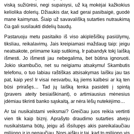
viską sužiūrėsi, negi supaisysi, už ką mokėjai kažkokius
keliolika dolerių. Džiaukis dar, kad gerai pasibaigė, guodė
mane kaimynas. Šiaip už savavališką sutarties nutraukimą
čia gali susilaukti didelių baudų.
Pastaruoju metu pasitaiko iš viso akiplėšiškų pasiūlymų,
tiksliau, reikalavimų. Jais kreipiamasi maždaug taip: jeigu
neatsakote, priimame kaip sutikimą. Ir pabandyk tokį laišką
išmesti. Jo išmesti jau nebegalima, bet būtina ignoruoti.
Jokio skambučio, net su neigiamu atsakymu! Skambutis
telefonu, o tuo labiau raštiškas atsisakymas laišku jau tas
pat, kaip
yes
! Ir visai nesvarbu, ką jiems kalbėsi ar ką ten
būsi prirašęs… Tad jų laišką tenka pasidėti į spintą
(pravers ateity besiaiškinant), o artimiausius mėnesius
įdėmiau tikrinti banko sąskaitą, ar nėra lėšų nutekėjimo…
Ar tai nusikalstami veiksmai? Greičiau juos reikia vertinti
vien tik kaip biznį. Aprašyto draudimo sutarties atveju
nusikalstama būtų, jeigu aš išsilupęs akis pareikalaučiau
milijono ir jo negaučiau. Nors aišku ir tai, kad to milijono vis