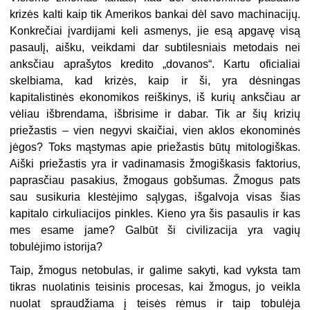
krizės kalti kaip tik Amerikos bankai dėl savo machinacijų.
Konkrečiai įvardijami keli asmenys, jie esą apgavę visą
pasaulį, aišku, veikdami dar subtilesniais metodais nei
anksčiau aprašytos kredito „dovanos“. Kartu oficialiai
skelbiama, kad krizės, kaip ir ši, yra dėsningas
kapitalistinės ekonomikos reiškinys, iš kurių anksčiau ar
vėliau išbrendama, išbrisime ir dabar. Tik ar šių krizių
priežastis – vien negyvi skaičiai, vien aklos ekonominės
jėgos? Toks mąstymas apie priežastis būtų mitologiškas.
Aiški priežastis yra ir vadinamasis žmogiškasis faktorius,
paprasčiau pasakius, žmogaus gobšumas. Žmogus pats
sau susikuria klestėjimo sąlygas, išgalvoja visas šias
kapitalo cirkuliacijos pinkles. Kieno yra šis pasaulis ir kas
mes esame jame? Galbūt ši civilizacija yra vagių
tobulėjimo istorija?
Taip, žmogus netobulas, ir galime sakyti, kad vyksta tam
tikras nuolatinis teisinis procesas, kai žmogus, jo veikla
nuolat spraudžiama į teisės rėmus ir taip tobulėja