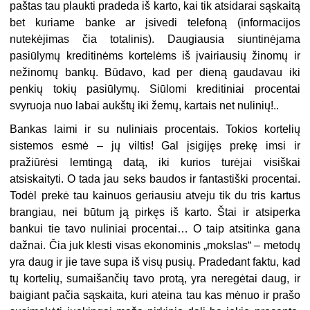
paštas tau plaukti pradeda iš karto, kai tik atsidarai sąskaitą
bet kuriame banke ar įsivedi telefoną (informacijos
nutekėjimas čia totalinis). Daugiausia siuntinėjama
pasiūlymų kreditinėms kortelėms iš įvairiausių žinomų ir
nežinomų bankų. Būdavo, kad per dieną gaudavau iki
penkių tokių pasiūlymų. Siūlomi kreditiniai procentai
svyruoja nuo labai aukštų iki žemų, kartais net nulinių!..
Bankas laimi ir su nuliniais procentais. Tokios kortelių
sistemos esmė – jų viltis! Gal įsigijęs prekę imsi ir
pražiūrėsi lemtingą datą, iki kurios turėjai visiškai
atsiskaityti. O tada jau seks baudos ir fantastiški procentai.
Todėl prekė tau kainuos geriausiu atveju tik du tris kartus
brangiau, nei būtum ją pirkęs iš karto. Štai ir atsiperka
bankui tie tavo nuliniai procentai… O taip atsitinka gana
dažnai. Čia juk klesti visas ekonominis „mokslas“ – metodų
yra daug ir jie tave supa iš visų pusių. Pradedant faktu, kad
tų kortelių, sumaišančių tavo protą, yra neregėtai daug, ir
baigiant pačia sąskaita, kuri ateina tau kas mėnuo ir prašo