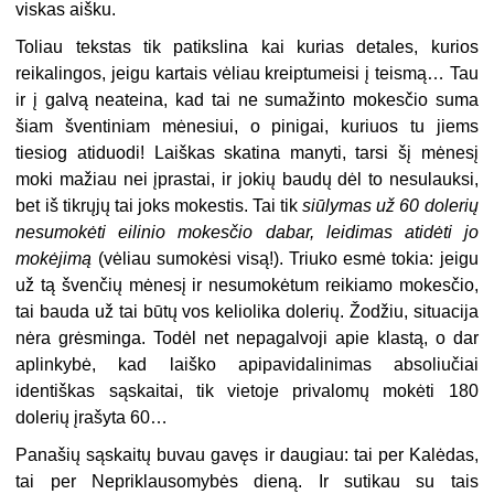
viskas aišku.
Toliau tekstas tik patikslina kai kurias detales, kurios
reikalingos, jeigu kartais vėliau kreiptumeisi į teismą… Tau
ir į galvą neateina, kad tai ne sumažinto mokesčio suma
šiam šventiniam mėnesiui, o pinigai, kuriuos tu jiems
tiesiog atiduodi! Laiškas skatina manyti, tarsi šį mėnesį
moki mažiau nei įprastai, ir jokių baudų dėl to nesulauksi,
bet iš tikrųjų tai joks mokestis. Tai tik
siūlymas už 60 dolerių
nesumokėti eilinio mokesčio dabar, leidimas atidėti jo
mokėjimą
(vėliau sumokėsi visą!). Triuko esmė tokia: jeigu
už tą švenčių mėnesį ir nesumokėtum reikiamo mokesčio,
tai bauda už tai būtų vos keliolika dolerių. Žodžiu, situacija
nėra grėsminga. Todėl net nepagalvoji apie klastą, o dar
aplinkybė, kad laiško apipavidalinimas absoliučiai
identiškas sąskaitai, tik vietoje privalomų mokėti 180
dolerių įrašyta 60…
Panašių sąskaitų buvau gavęs ir daugiau: tai per Kalėdas,
tai per Nepriklausomybės dieną. Ir sutikau su tais