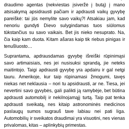
draudimo agentas (nekviestas įsiveržė į butą) į mano
atsisakymą apsidrausti pačiam ir apdrausti vaikų gyvybę
pareiškė: tai jūs nemylite savo vaikų?! Atsakiau jam, kad
nenoriu gundyti Dievo sulygindamas tuos siūlomus
tūkstančius su savo vaikais. Bet jis nieko nesuprato. Na,
čia kaip kam duota. Kitam ašaras kaip tik riebus pinigas ir
tenušluosto…
Suprantama, apdrausdamas gyvybę išreiški rūpinimąsi
savo artimaisiais, nes jei nusisuksi sprandą, jie neteks
maitintojo. Taigi apdrausti gyvybę yra apdairu ir gal netgi
tauru. Amerikoje, kur taip rūpinamasi žmogumi, tavęs
niekas net neklausia – nori tu apsidrausti, ar ne. Tiesa, jei
nevertini savo gyvybės, gali palikti ją ramybėje, bet būtina
apdrausti automobilį ir nekilnojamąjį turtą. Taip pat tenka
apdrausti sveikatą, nes kitaip astronominės medicinos
paslaugų sumos sugrauš tave labiau nei pati liga.
Automobilių ir sveikatos draudimai yra visuotini, nes vienas
privalomas, kitas – aplinkybių primestas.