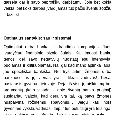
garsėja dar ir savo beprotišku darbštumu. Joje bet kokia
veikla, bet koks darbas įvardijamas tuo pačiu šventu žodžiu
– biznis!
Optimalus santykis: sau ir sistemai
Optimaliai dirba bankai ir draudimo kompanijos. Juos
įvardyčiau finansinio biznio šulais. Kai imuosi bankų
temos, dėl savo negatyvių nuostatų esu intensyviai
puolamas ir kritikuojamas. Na, gal kad mano aplinka labai
jau specifiškai bankiška. Net trys artimi žmonės dirba
bankuose, iš jų vienas yra ir tikras vadovas! Tiesa,
pastarasis gyvena Lietuvoje. Deja, iš visų jų aiškinimų bei
argumentų (kaip visada – apie šventą banko prigimtį)
susidariau vaizdą, kad gera yra tai, ką patys žmonės
nuspalvina rožinėmis spalvomis… Jeigu kas nors
gyvenime vyksta, vadinasi, taip ir turi būti, taigi yra teisinga,
tikra, pateisinama. Svarbu laiku susigaudyti ir įsilieti į