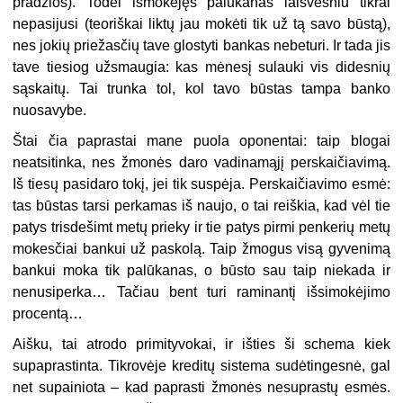
pradžios). Todėl išmokėjęs palūkanas laisvesniu tikrai
nepasijusi (teoriškai liktų jau mokėti tik už tą savo būstą),
nes jokių priežasčių tave glostyti bankas nebeturi. Ir tada jis
tave tiesiog užsmaugia: kas mėnesį sulauki vis didesnių
sąskaitų. Tai trunka tol, kol tavo būstas tampa banko
nuosavybe.
Štai čia paprastai mane puola oponentai: taip blogai
neatsitinka, nes žmonės daro vadinamąjį perskaičiavimą.
Iš tiesų pasidaro tokį, jei tik suspėja. Perskaičiavimo esmė:
tas būstas tarsi perkamas iš naujo, o tai reiškia, kad vėl tie
patys trisdešimt metų prieky ir tie patys pirmi penkerių metų
mokesčiai bankui už paskolą. Taip žmogus visą gyvenimą
bankui moka tik palūkanas, o būsto sau taip niekada ir
nenusiperka… Tačiau bent turi raminantį išsimokėjimo
procentą…
Aišku, tai atrodo primityvokai, ir išties ši schema kiek
supaprastinta. Tikrovėje kreditų sistema sudėtingesnė, gal
net supainiota – kad paprasti žmonės nesuprastų esmės.