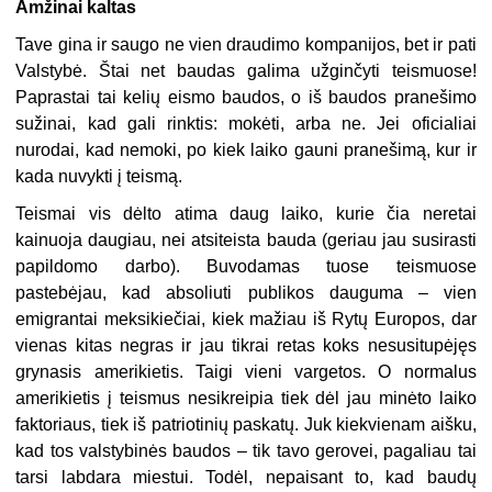
Amžinai kaltas
Tave gina ir saugo ne vien draudimo kompanijos, bet ir pati
Valstybė. Štai net baudas galima užginčyti teismuose!
Paprastai tai kelių eismo baudos, o iš baudos pranešimo
sužinai, kad gali rinktis: mokėti, arba ne. Jei oficialiai
nurodai, kad nemoki, po kiek laiko gauni pranešimą, kur ir
kada nuvykti į teismą.
Teismai vis dėlto atima daug laiko, kurie čia neretai
kainuoja daugiau, nei atsiteista bauda (geriau jau susirasti
papildomo darbo). Buvodamas tuose teismuose
pastebėjau, kad absoliuti publikos dauguma – vien
emigrantai meksikiečiai, kiek mažiau iš Rytų Europos, dar
vienas kitas negras ir jau tikrai retas koks nesusitupėjęs
grynasis amerikietis. Taigi vieni vargetos. O normalus
amerikietis į teismus nesikreipia tiek dėl jau minėto laiko
faktoriaus, tiek iš patriotinių paskatų. Juk kiekvienam aišku,
kad tos valstybinės baudos – tik tavo gerovei, pagaliau tai
tarsi labdara miestui. Todėl, nepaisant to, kad baudų