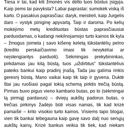
Tiesa ir tai, kad kiti žmonės vis dėlto tuos būstus įsigyja.
Kaip jiems tai pavyksta? Labai paprastai: sumokėk viską iš
karto. O pasakius paprasčiau: daryk, meistreli, kaip Jurgelis
daro – vystyk piniginę apyvartą. Taip ir daroma. Po kelių
mokėjimo metų kredituotas būstas paprasčiausiai
parduodamas, o kadangi nekilnojamojo turto kainos tik kyla
– žmogus įsimeta į savo kišenę keletą tūkstantėlių pelno
(kredito perskaičiavimo imasi tik nevykėliai ar
neįstengiantys parduoti). Sėkmingas prekybininkas,
pirkdamas jau kitą būstą, tuos „uždirbtus“ tūkstantėlius
pateiks bankui kaip pradinį įnašą. Tada jau galima rinkis
geresnį būstą. Mano vaikai kaip tik taip ir gyvena. Duktė
štai jau ruošiasi pagal tokią schemą pirktis trečią būstą.
Pirmas buvo pigus vieno kambario butas, po to (sėkmingai
tą pirmąjį pardavus) – dviejų aukštų padorus butas, o
trečias pirkinys žadėjo būti visas namas, tik kad krizė
pamaišė – krito visokio turto kainos. Visiems tapo blogai,
vien tik bankai tebegauna kaip gavę savo dalį nuo senųjų
aukštų kainų. Krizė bankus veikia tik tiek, kad niekam