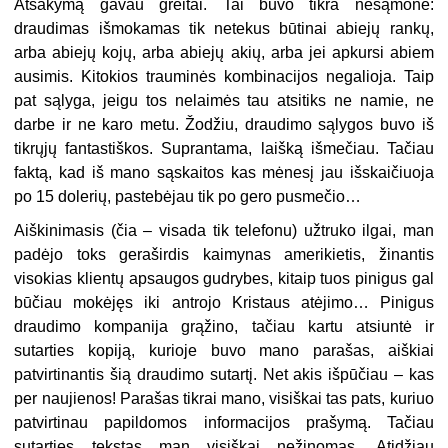
Atsakymą gavau greitai. Tai buvo tikra nesąmonė:
draudimas išmokamas tik netekus būtinai abiejų rankų,
arba abiejų kojų, arba abiejų akių, arba jei apkursi abiem
ausimis. Kitokios trauminės kombinacijos negalioja. Taip
pat sąlyga, jeigu tos nelaimės tau atsitiks ne namie, ne
darbe ir ne karo metu. Žodžiu, draudimo sąlygos buvo iš
tikrųjų fantastiškos. Suprantama, laišką išmečiau. Tačiau
faktą, kad iš mano sąskaitos kas mėnesį jau išskaičiuoja
po 15 dolerių, pastebėjau tik po gero pusmečio…
Aiškinimasis (čia – visada tik telefonu) užtruko ilgai, man
padėjo toks geraširdis kaimynas amerikietis, žinantis
visokias klientų apsaugos gudrybes, kitaip tuos pinigus gal
būčiau mokėjęs iki antrojo Kristaus atėjimo… Pinigus
draudimo kompanija grąžino, tačiau kartu atsiuntė ir
sutarties kopiją, kurioje buvo mano parašas, aiškiai
patvirtinantis šią draudimo sutartį. Net akis išpūčiau – kas
per naujienos! Parašas tikrai mano, visiškai tas pats, kuriuo
patvirtinau papildomos informacijos prašymą. Tačiau
sutarties tekstas man visiškai nežinomas. Atidžiau