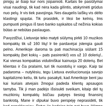
pinigų ar šiaip kur nors įsipainioti. Kartais tie pasiūlymai
visai naudingi, tik kad nėra kada gilintis, atskyrinėti grūdus
nuo pelų. Ir vis tiek pavojinga. Nes daugelis laiškų vis dėlto
klastingi spąstai. Tik prasidėk, ir liksi be kelnių. Ims
pumpuoti pinigus iš tavo banko sąskaitos už nežinia kokias
būtas ar nebūtas paslaugas.
Pavyzdžiui, Lietuvoje teko matyti siūlymą pirkti 10 muzikos
kompaktų tik už 160 litų! Ir tie pardavėjai įstengia gauti
pelno. Amerikoje daroma ta pati machinacija siūlant 15
kompaktų (bet kokių – pats pasirenki!) vos už 10 dolerių!..
Kai vienas kompaktas vidutiniškai kainuoja 20 dolerių. Bet
klientas ir čia pralaimi, turi tik nuostolių ir vargo. Kaip tai
padaroma – nutylėsiu, tegu Lietuva evoliucionuoja savojo
kapitalizmo keliu, tik turiu pasakyti, kad Amerikoje bent jau
kai kuriais atvejais žmogui padeda klientų apsaugos
tarnyba. Tik ji man padėjo išsisukti sveikam, kitaip dėl tų
muzikinių kompaktų būčiau patyręs tiesiog finansinį
bankrotą. Mane ir
dipukai
buvo perspėję neprasidėti, tik