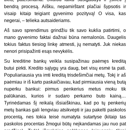
bendrą procesą. Aišku, nepamirštant plačiai šypsotis ir
visaip kitaip teigiant gyvenimo pozityvą! O visa, kas
negerai, – telieka autsaideriams.
Aš savo sprendimus grindžiu tik savo kuklia patirtimi, o
mano gyvenimo faktai dažnai būna nemalonūs. Daugelis
tokius faktus tiesiog linkę atmesti, jų nematyti. Juk niekas
nenori prisipažinti esąs nevykėlis.
Su kreditine bankų veikla susipažinau paėmęs kreditą
butui pirkti. Kredito sąlygų yra daug, bet visų esmė ta pati.
Populiariausia yra imti kreditą trisdešimčiai metų. Tokį ir aš
paėmiau ir iš karto paskaičiavau, kad pirmiausia vieną butą
nuperku bankui: pirmus penkerius metus moku tik
palūkanas, kurios ir sudaro perkamo buto kainą…
Tyrinėdamas šį reikalą išsiaiškinau, kad po tų penkerių
metų bankas gali lengviau atsikvėpti ir jau pakelti paskolos
procentą, nes tokia teisė numatyta sutartyse (kitaip tas
paskolos procentas žmogui būtų neįkandamas jau nuo pat