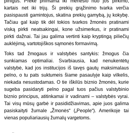
pinigus. Prekė priimama iki mėnesio nuo jos pirkimo,
kartais net iki trijų. Ši prekių grąžinimo tvarka verčia
pasispausti gamintojus, skatina prekių gamybą, jų kokybę.
Tačiau gal kaip tik dėl tokios tvarkos žmonės pratinami
viską pirkti neatsakingai, kone užsimerkus, ir pratinami
pirkti dažnai. Tai jau galima vertinti kaip kryptingą piliečių
auklėjimą, vartotojiškos sąmonės formavimą.
Toks tad žmogaus ir valstybės santykis: žmogus čia
sunkiamas optimaliai. Svarbiausia, kad nenukentėtų
valstybė, kad jos institucijos iš tavęs gautų maksimalaus
pelno, o tu pats suktumeis šiame pasaulyje kaip vilkelis,
niekada nesustodamas. O tie iškilūs biznio žmonės, kurie
sugeba pasidaryti pelno pagal tuos pačius valstybinio
biznio principus, atitinkamai ir vadinami – valstybės vyrai.
Tai visų mūsų garbė ir pasididžiavimas, apie juos galima
pasiskaityti žurnale „Žmonės“ („People“). Amerikoje tai
vienas populiariausių žurnalų vargetoms.