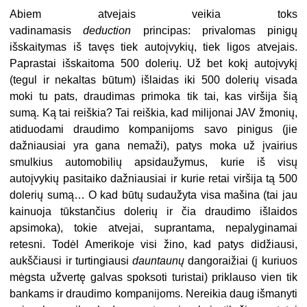
Abiem atvejais veikia toks
vadinamasis
deduction
principas: privalomas pinigų
išskaitymas iš tavęs tiek autoįvykių, tiek ligos atvejais.
Paprastai išskaitoma 500 dolerių. Už bet kokį autoįvykį
(tegul ir nekaltas būtum) išlaidas iki 500 dolerių visada
moki tu pats, draudimas primoka tik tai, kas viršija šią
sumą. Ką tai reiškia? Tai reiškia, kad milijonai JAV žmonių,
atiduodami draudimo kompanijoms savo pinigus (jie
dažniausiai yra gana nemaži), patys moka už įvairius
smulkius automobilių apsidaužymus, kurie iš visų
autoįvykių pasitaiko dažniausiai ir kurie retai viršija tą 500
dolerių sumą… O kad būtų sudaužyta visa mašina (tai jau
kainuoja tūkstančius dolerių ir čia draudimo išlaidos
apsimoka), tokie atvejai, suprantama, nepalyginamai
retesni. Todėl Amerikoje visi žino, kad patys didžiausi,
aukščiausi ir turtingiausi
dauntaunų
dangoraižiai (į kuriuos
mėgsta užvertę galvas spoksoti turistai) priklauso vien tik
bankams ir draudimo kompanijoms. Nereikia daug išmanyti