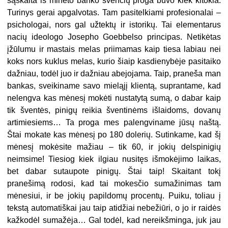
sąskaita iš minėto banko švenčių proga buvo kiek kitokia.
Turinys gerai apgalvotas. Tam pasitelkiami profesionalai –
psichologai, nors gal užtektų ir istorikų. Tai elementarus
nacių ideologo Josepho Goebbelso principas. Netikėtas
įžūlumu ir mastais melas priimamas kaip tiesa labiau nei
koks nors kuklus melas, kurio šiaip kasdienybėje pasitaiko
dažniau, todėl juo ir dažniau abejojama. Taip, praneša man
bankas, sveikiname savo mieląjį klientą, suprantame, kad
nelengva kas mėnesį mokėti nustatytą sumą, o dabar kaip
tik šventės, pinigų reikia šventinėms išlaidoms, dovanų
artimiesiems… Ta proga mes palengviname jūsų naštą.
Štai mokate kas mėnesį po 180 dolerių. Sutinkame, kad šį
mėnesį mokėsite mažiau – tik 60, ir jokių delspinigių
neimsime! Tiesiog kiek ilgiau nusitęs išmokėjimo laikas,
bet dabar sutaupote pinigų. Štai taip! Skaitant tokį
pranešimą rodosi, kad tai mokesčio sumažinimas tam
mėnesiui, ir be jokių papildomų procentų. Puiku, toliau į
tekstą automatiškai jau taip atidžiai nebežiūri, o jo ir raidės
kažkodėl sumažėja… Gal todėl, kad nereikšminga, juk jau