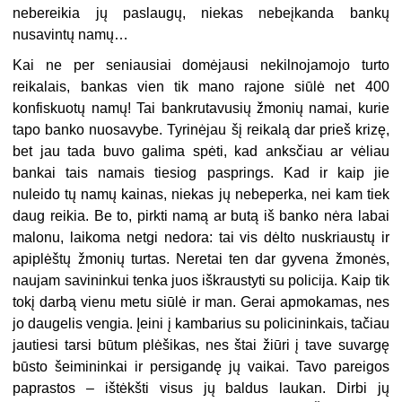
nebereikia jų paslaugų, niekas nebeįkanda bankų
nusavintų namų…
Kai ne per seniausiai domėjausi nekilnojamojo turto
reikalais, bankas vien tik mano rajone siūlė net 400
konfiskuotų namų! Tai bankrutavusių žmonių namai, kurie
tapo banko nuosavybe. Tyrinėjau šį reikalą dar prieš krizę,
bet jau tada buvo galima spėti, kad anksčiau ar vėliau
bankai tais namais tiesiog pasprings. Kad ir kaip jie
nuleido tų namų kainas, niekas jų nebeperka, nei kam tiek
daug reikia. Be to, pirkti namą ar butą iš banko nėra labai
malonu, laikoma netgi nedora: tai vis dėlto nuskriaustų ir
apiplėštų žmonių turtas. Neretai ten dar gyvena žmonės,
naujam savininkui tenka juos iškraustyti su policija. Kaip tik
tokį darbą vienu metu siūlė ir man. Gerai apmokamas, nes
jo daugelis vengia. Įeini į kambarius su policininkais, tačiau
jautiesi tarsi būtum plėšikas, nes štai žiūri į tave suvargę
būsto šeimininkai ir persigandę jų vaikai. Tavo pareigos
paprastos – ištėkšti visus jų baldus laukan. Dirbi jų