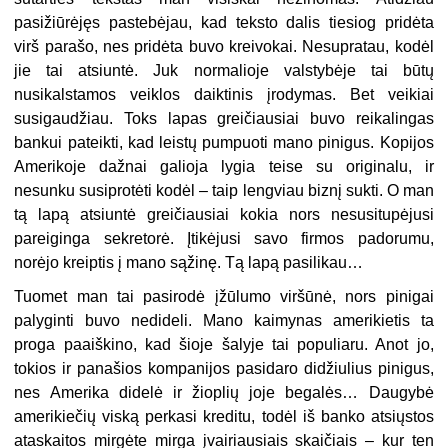
pasižiūrėjęs pastebėjau, kad teksto dalis tiesiog pridėta
virš parašo, nes pridėta buvo kreivokai. Nesupratau, kodėl
jie tai atsiuntė. Juk normalioje valstybėje tai būtų
nusikalstamos veiklos daiktinis įrodymas. Bet veikiai
susigaudžiau. Toks lapas greičiausiai buvo reikalingas
bankui pateikti, kad leistų pumpuoti mano pinigus. Kopijos
Amerikoje dažnai galioja lygia teise su originalu, ir
nesunku susiprotėti kodėl – taip lengviau biznį sukti. O man
tą lapą atsiuntė greičiausiai kokia nors nesusitupėjusi
pareiginga sekretorė. Įtikėjusi savo firmos padorumu,
norėjo kreiptis į mano sąžinę. Tą lapą pasilikau…
Tuomet man tai pasirodė įžūlumo viršūnė, nors pinigai
palyginti buvo nedideli. Mano kaimynas amerikietis ta
proga paaiškino, kad šioje šalyje tai populiaru. Anot jo,
tokios ir panašios kompanijos pasidaro didžiulius pinigus,
nes Amerika didelė ir žioplių joje begalės… Daugybė
amerikiečių viską perkasi kreditu, todėl iš banko atsiųstos
ataskaitos mirgėte mirga įvairiausiais skaičiais – kur ten