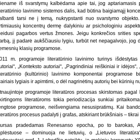
iename iš svarstymų kalbėdama apie tai, jog aptariamasis p
iteratūrinio lavinimo sistemos dalis, kad būtina baigiamąjį konce
albanti tarsi ne į temą, nukrypstan­ti nuo svarstymo objekto
rtimiausių koncentrų dermę dalykiniu ar psichologiniu aspek
žeidusi pagarbos vertus žmones. Jeigu konkrečios srities spec
arbą, jį padarė aukščiausiu lygiu, turbūt net nepagalvojo, jog d
emesnių klasių programose.
011 m. programoje literatūrinio lavinimo turinys išdėstytas k
utoriai“, „Konteksto autoriai“, „Pagrindiniai reiškiniai ir idėjos
iteratūrinio (kultūrinio) lavinimo komponentai programose b
vairiais lygiais ir apimtimi, o dėl nagrinėtinų autorių bei kūrinių 
tnaujintoje programoje literatūros procesas skirstomas pagal 
kirtingoms literatūroms tokia periodizacija sunkiai pri­taiko
engtose programose, neišvengiama nesusipratimų. Kai bandoma
iteratūros procesus padalyti į grafas, atskiriant brūkšniais – tikra
ursas pradedamas Renesanso epocha, po to barokas, Apš
šplėstuose – dominuoja ne lietuvių, o „Lietuvos literatūr