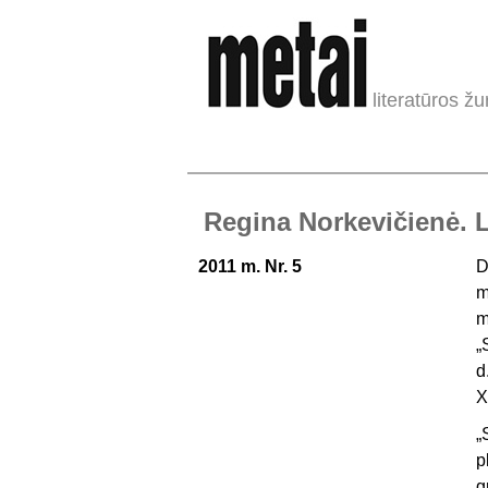
literatūros žu
Regina Norkevičienė. L
2011 m. Nr. 5
D
m
m
„
d
X
„
p
g