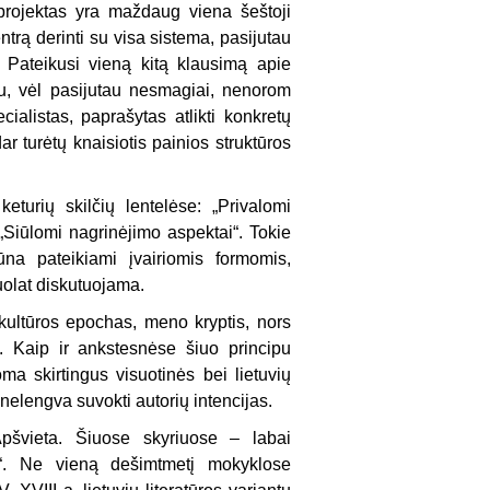
rojektas yra maž­daug viena šeštoji
ntrą derinti su visa sistema, pasijutau
. Pateikusi vieną kitą klausimą apie
tu, vėl pasijutau nesmagiai, nenorom
ialistas, paprašytas atlikti konkretų
ar turėtų knaisiotis painios struktūros
eturių skilčių lentelėse: „Privalomi
“, „Siūlomi nagrinėjimo aspektai“. Tokie
ūna pateikiami įvairiomis formomis,
nuolat diskutuojama.
kultūros epo­chas, meno kryptis, nors
ma. Kaip ir ankstesnėse šiuo principu
 skirtingus visuotinės bei lietuvių
i nelengva suvokti autorių intencijas.
vieta. Šiuose skyriuo­se – labai
a“. Ne vieną dešimt­metį mokyklose