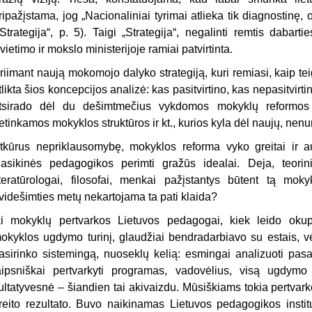
ripažįstama, jog „Na­cionaliniai tyrimai atlieka tik diagnostinę, 
„Strategija“, p. 5). Taigi „Strategija“, negalinti remtis dabarti
vietimo ir mokslo ministerijoje ramiai patvirtinta.
riimant naują mokomojo dalyko strategiją, kuri remiasi, kaip t
tlikta šios koncepcijos analizė: kas pasitvirtino, kas nepa­sitvir
tsirado dėl du dešimtmečius vykdo­mos mokyklų reformos
etinkamos mokyklos struktūros ir kt., kurios kyla dėl naujų, ne
tkūrus nepriklausomybę, mokyklos reforma vyko greitai ir audr
lasikinės pedagogikos perimti gražūs idealai. Deja, teori­
iteratūrologai, filosofai, menkai pažįstantys būtent tą mok
videšimties metų nekartojama ta pati klaida?
ki mokyklų pertvarkos Lietuvos pedagogai, kiek leido okup
okyklos ugdymo turinį, glaudžiai bendradarbiavo su es­tais, vė
asirinko sistemingą, nuoseklų kelią: esmingai analizuoti pasau
aipsniškai per­tvarkyti programas, vadovėlius, visą ugdym
ultatyvesnė – šiandien tai akivaizdu. Mūsiškiams tokia pertvark
reito rezultato. Buvo naikinamas Lietuvos pedagogikos instituta