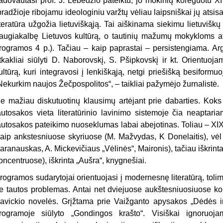
adovautasi prof. J. Lebedžio pateiktu, jo mokinių koreguotu XIV–
pradžioje ribojamu ideologiniu varžtų vėliau laipsniškai jų atsi
iteratūra užgožia lietuviškąją. Tai aiškinama siekimu lietuviš
augiakalbę Lietuvos kultūrą, o tautinių mažumų mokykloms atve
rogramos 4 p.). Tačiau – kaip paprastai – persisten­giama. A
tkakliai siūlyti D. Naborovskį, S. Pšipkovskį ir kt. Orientuojam
ultūrą, kuri integravosi į lenkiškąją, netgi priešišką besiformuoja
Nekurkim naujos Žečpospolitos“, – taikliai pažymėjo žurnalistė.
e mažiau diskutuotinų klausimų artėjant prie dabarties. Koks 
autosakos vieta literatūrinio lavinimo sistemoje čia neapta
autosakos pateikimo nuoseklumas labai abejotinas. Toliau – XIX 
aip ankstes­niuose skyriuose (M. Mažvydas, K Donelaitis), vėl
aranauskas, A. Mickevičiaus „Vėlinės“, Maironis), tačiau iškrint
oncentruose), iškrinta „Aušra“, knygnešiai.
rogramos sudarytojai orientuojasi į modernesnę literatūrą, toli
e tautos problemas. Antai net dviejuose aukštesniuo­siuose 
avickio novelės. Grįžtama prie Vaižganto apysakos „Dėdės i
rogramoje siū­lyto „Gondingos krašto“. Visiškai ignoruoj