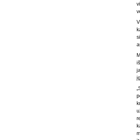
v
v
V
k
s
a
M
i
j
į
„
p
k
u
r
k
m