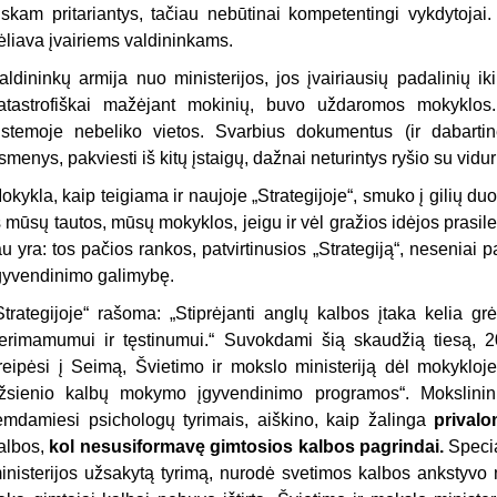
iskam pritariantys, tačiau nebūti­nai kompetentingi vykdytojai
ėliava įvai­riems valdininkams.
aldininkų armija nuo ministerijos, jos įvairiausių padalinių ik
atastrofiškai mažėjant mokinių, buvo uždaromos mo­kyklo
istemoje nebeliko vietos. Svarbius dokumentus (ir dabartin
smenys, pakviesti iš kitų įstaigų, dažnai neturintys ryšio su vi
okykla, kaip teigiama ir naujoje „Strategijoje“, smuko į gilių du
š mūsų tautos, mūsų mokyklos, jeigu ir vėl gražios idėjos prasi
au yra: tos pačios rankos, patvirtinusios „Strategiją“, neseniai
gy­vendinimo galimybę.
Strategijoje“ rašoma: „Stiprėjanti anglų kalbos įtaka kelia grė
erimamumui ir tęstinumui.“ Suvokdami šią skaudžią tiesą, 20
reipėsi į Seimą, Švietimo ir mokslo ministeriją dėl mokykloj
žsienio kalbų mokymo įgyvendinimo programos“. Mokslininkai
emdamiesi psichologų tyrimais, aiškino, kaip žalinga
privalo
albos,
kol nesusiformavę gimtosios kalbos pa­grindai.
Specia
inisterijos užsakytą ty­rimą, nurodė svetimos kalbos anksty