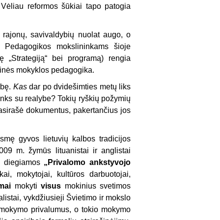
. Vėliau reformos šūkiai tapo patogia
i rajonų, savi­valdybių nuolat augo, o
s. Pedagogikos mokslininkams šioje
ę „Strategiją“ bei programą) rengia
durinės mokyklos pedagogika.
obę.
Kas
dar po dvidešimties metų liks
lenks su realybe? Tokių ryškių požymių
 pasirašė dokumentus, pakertančius jos
smę gyvos lie­tuvių kalbos tradicijos
09 m. žymūs lituanistai ir anglistai
e diegiamos
„Privalomo ankstyvojo
, mokytojai, kultūros darbuoto­jai,
mai
mokyti
visus
mokinius svetimos
listai, vykdžiusieji Švietimo ir mokslo
vo mokymo privalumus, o tokio mokymo