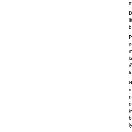
m
D
l
b
P
n
m
k
i
t
N
m
p
p
k
b
l