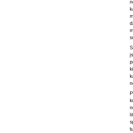
n
k
m
d
m
s
S
į
p
k
k
n
P
k
n
l
s
t