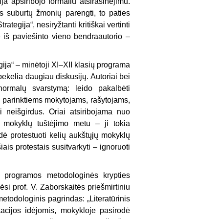
ija apsiribojo formaliu atsirašinėjimu.
os suburtų žmonių parengti, to paties
tegija“, nesiryžtanti kritiškai vertinti
me iš paviešinto vieno bendraautorio –
ja“ – minė­toji XI–XII klasių programa
ebekelia daugiau diskusijų. Autoriai bei
 normalų svarstymą: leido pakalbėti
 parinktiems mokytojams, rašy­tojams,
 neišgir­dus. Oriai atsiribojama nuo
– mokyklų tuštėjimo metu – ji tokia
dė protestuoti kelių aukštųjų mokyklų
ais protestais susitvarkyti – ignoruoti
s programos me­todologinės krypties
ėsi prof. V. Zaborskaitės priešmirtiniu
metodologinis pagrindas: „Literatūrinis
tacijos idėjomis, mokykloje pasirodė