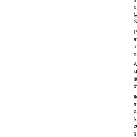
p
(
Š
P
a
a
n
A
k
l
d
I
m
p
l
z
g