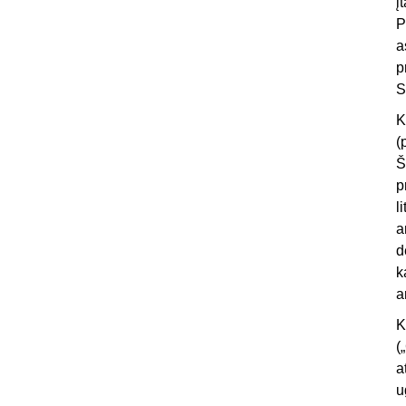
į
P
a
p
S
K
(
Š
p
l
a
d
k
a
K
(
a
u