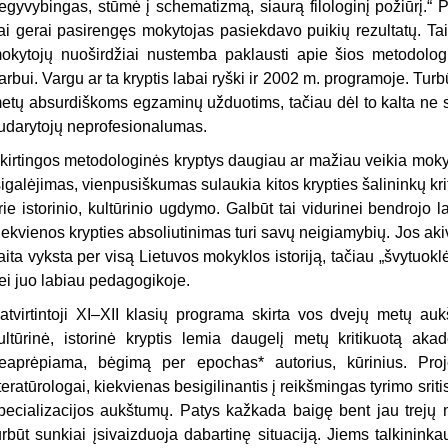
egyvybingas, stūmė į schematizmą, siaurą filologinį požiūrį.“ P
ai gerai pasirengęs mokytojas pasiekdavo puikių rezultatų. Tai
okytojų nuoširdžiai nustem­ba paklausti apie šios metodolog
arbui. Vargu ar ta kryptis labai ryški ir 2002 m. programoje. Turbū
etų absurdiškoms egzaminų užduotims, tačiau dėl to kalta ne s
udarytojų neprofesionalumas.
kirtingos metodologinės kryptys daugiau ar mažiau veikia mokykli
sigalėjimas, vienpusiškumas sulaukia kitos kryp­ties šalininkų kr
rie istorinio, kultūrinio ugdymo. Galbūt tai vidurinei bendrojo 
iekvienos krypties absoliutinimas turi savų neigiamybių. Jos aki
aita vyksta per visą Lietuvos mokyklos istoriją, ta­čiau „švytuokl
ei juo labiau pedagogikoje.
atvirtintoji XI–XII klasių programa skirta
vos dvejų metų aukš
ultūrinė, istorinė kryptis lemia daugelį metų kriti­kuotą ak
eaprėpiama, bėgimą per epo­chas* autorius, kūrinius. Proje
iteratūrologai, kiekvienas besigilinantis į reikšmingas tyrimo srit
pecializacijos aukštumų. Patys kažkada baigę bent jau trejų 
urbūt sunkiai įsivaizduoja dabartinę situaciją. Jiems talkininka