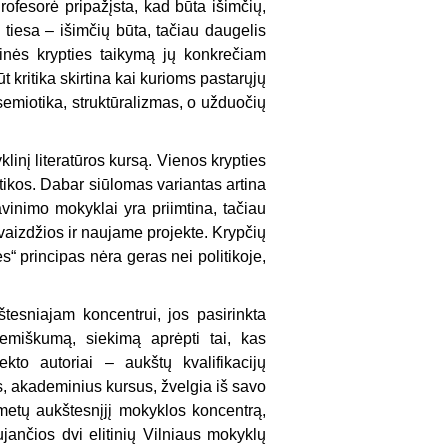
rofesorė pripažįsta, kad būta išimčių,
 tiesa – išimčių būta, tačiau daugelis
inės krypties taikymą jų konkrečiam
t kritika skirtina kai kurioms pastarųjų
emiotika, struktūralizmas, o užduočių
nį litera­tūros kursą. Vienos krypties
itikos. Dabar siūlomas variantas artina
lavinimo mokyklai yra priimtina, tačiau
vaizdžios ir naujame projekte. Krypčių
ės“ principas nėra geras nei politikoje,
tesniajam koncentrui, jos pasirinkta
ademiškumą, siekimą aprėpti tai, kas
kto autoriai – aukštų kvalifikacijų
is, akademinius kursus, žvel­gia iš savo
metų aukštesnįjį mokyklos koncentrą,
ujančios dvi elitinių Vilniaus mokyklų