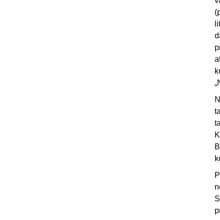
v
(
l
d
p
a
k
„
N
t
t
K
B
k
P
n
S
p