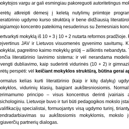
okytojos vargu ar gali esmingiau pakoreguoti autoritetingus mo
erėtų atkreipti dėmesį į keletą nutylimų priimtoje progra
iteratūrinio ugdymo kurso struktūrą ir bene didžiausią li­tera
aigiamojo koncentro pateikimą nesuderinus su žemesniais konc
ertvarkyti mokyklą iš 10 + 3 į 10 + 2 nutarta reformos pradžioje. 
eįvertinus JAV ir Lietuvos visuomenės gyvenimo savitumų. Kie
okyklai, pagreitino kaimo mokyklų griūtį – aiškintis nebandyta. T
enčia literatūrinio lavinimo sistema: ir vėl nerandama modelio
švengti dubliavimo, kaip suderinti vidurinės (10 + 2) ir gimnazijo
urėtų perspėti: vėl
keičiant mo­kyklos struktūrą, būtina gerai 
ormalus kelias kurti literatūrinio (kaip ir kitų dalykų) ug
okyklos, vidurinių klasių, baigiant aukštesniosiomis. Nor­ma
erimamumo principo – visus koncent­rus derinti įvairiais as
sichologiniu. Lie­tuvoje buvo ir turi būti pedagogikos mokslo įsta
valifikacijų specialistai, formuojantys visą ugdymo turinį, tirian
endradarbiavimas su aukštosiomis mokyklo­mis, mokslo įst
ygiaverčių partnerių dialogas.