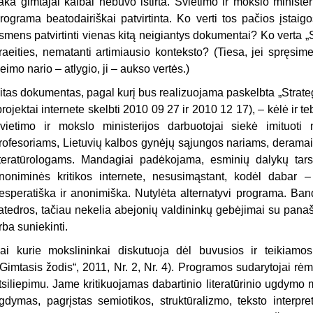
taka gimtajai kalbai nebuvo ištirta. Švietimo ir mokslo minister
rograma beatodairiškai patvirtinta. Ko verti tos pačios įstaig
smens patvirtinti vienas kitą nei­giantys dokumentai? Ko verta „Stra
raei­ties, nematanti artimiausio konteksto? (Tiesa, jei spręsi
eimo nario – atlygio, ji – aukso vertės.)
itas dokumentas, pagal kurį bus realizuojama paskelbta „Strategi
projektai internete skelbti 2010 09 27 ir 2010 12 17), – kėlė ir t
vietimo ir mokslo ministerijos darbuotojai siekė imituoti
rofesoriams, Lie­tuvių kalbos gynėjų sąjungos nariams, deramai
iteratūrologams. Mandagiai padėkojama, esminių dalykų tarsi
noniminės kritikos internete, nesusimąstant, kodėl dabar 
esperatiška ir anonimiška. Nutylėta alternatyvi programa. Ban
atedros, ta­čiau nekelia abejonių valdininkų gebėjimai su panaši
rba suniekinti.
ai kurie mokslininkai diskutuoja dėl buvusios ir teikiamo
„Gimtasis žodis“, 2011, Nr. 2, Nr. 4). Programos sudarytojai rėm
tsiliepimu. Jame kritikuojamas da­bartinio literatūrinio ugdymo 
gdymas, pagrįstas semiotikos, struktūralizmo, teksto interpre