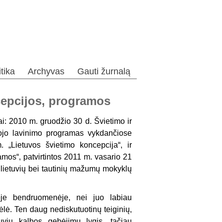
itika
Archyvas
Gauti žurnalą
cepcijos, programos
i: 2010 m. gruodžio 30 d. Švietimo ir
rojo lavinimo programas vykdančiose
 „Lietuvos švietimo koncepcija“, ir
amos“, patvirtintos 2011 m. vasario 21
a lietuvių bei tautinių mažumų mokyklų
ėje bendruomenėje, nei juo labiau
lė. Ten daug nediskutuotinų teiginių,
uvių kalbos gebėjimų lygis, tačiau