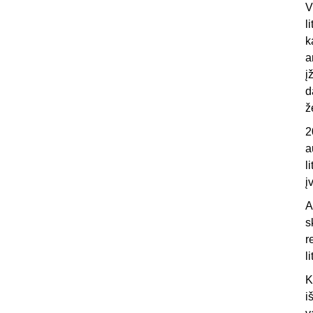
V
l
k
a
į
d
ž
2
a
l
į
A
s
r
l
K
i