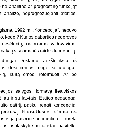
o ne analitinę ar prognostinę funkciją“
es anali­ze, neprognozuojanti ateities,
eigiama, 1992 m. „Koncepcija“, nebuvo
tino, kodėl? Kurios dabarties negerovės
 nesėkmių, netinkamo vadovavimo,
numatytų visuomenės raidos tendencijų.
ingai. Dek­laruoti aukšti tikslai, iš
nius dokumentus rengė kultūrologai,
yklą, kurią ėmėsi reformuoti. Ar po
acijos sąlygos, formavę lietuviškos
liau ir su latviais. Estijos pedagogai
lio patirtį, paskui rengti koncepciją,
o procesą. Nuoseklesnė reforma re­
os eiga pasiro­dė nepriimtina – norėta
s, išblaškyti specialistai, pasitelkti