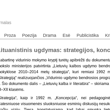
rnalas
Proza
Poezija
Drama
Esė
Publicistika
Kr
ituanistinis ugdymas: strategijos, kon
abartinę vidurinio mokymo kryptį turėtų apibrėžti du dokumenta
okslo ministerijos patvirtinta „Lietuvių kalbos ugdymo bend
okyklose 2010–2014 metų strate­gija“, kuri remiasi 1992 m.
Strategiją“ realizuo­jančios „Vidurinio ugdymo bendrosios progr
. Šio dokumento dalis – „Lietuvių kalba ir literatūra“ – skiriam
I–XII klasėms.
Strategija“, kaip ir 1992 m. „Koncepcija“, nei pedagogin
latesniuose visuomenės sluoksniuose esminių diskusijų ne­sukė
ražių vizijų. Tiesa, konstatuojama, kad labai smunka liet