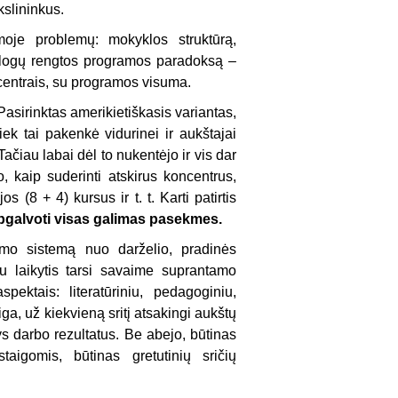
kslininkus.
moje problemų: mokyklos struktūrą,
tūrologų rengtos programos paradoksą –
entrais, su programos visuma.
Pasirinktas amerikietiškasis variantas,
k tai pakenkė vidurinei ir aukštajai
ačiau labai dėl to nukentėjo ir vis dar
, kaip suderinti atskirus koncentrus,
s (8 + 4) kursus ir t. t. Karti patirtis
apgalvoti visas galimas pasekmes.
dymo sistemą nuo darželio, pradinės
lu laikytis tarsi savaime suprantamo
pektais: literatūriniu, pedagoginiu,
iga, už kiekvieną sritį atsakingi aukštų
tys dar­bo rezultatus. Be abejo, būtinas
aigomis, būtinas gretutinių sričių