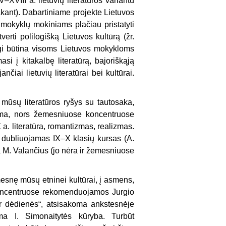
XVIII a. lietuvių literatūros variantu
sakant). Dabartiniame projekte Lietuvos
kų mokyklų mokiniams
plačiau
pristatyti
rti polilogišką Lietuvos kultūrą (žr.
rgi būtina visoms Lietuvos mokykloms
asi į kitakalbę literatūrą, bajoriškąją
nčiai lietuvių literatūrai bei kultūrai.
mūsų litera­tūros ryšys su tautosaka,
riama, nors žemesniuose koncentruose
a. literatūra, romantizmas, realizmas.
 dubliuojamas IX–X klasių kur­sas (A.
a M. Va­lančius (jo nėra ir žemesniuose
mesnę mūsų etninei kultūrai, į asmens,
koncentruose rekomenduojamos Jurgio
r dėdienės“, atsisakoma ankstesnėje
ama I. Simonaitytės kūryba. Turbūt