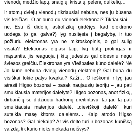
vienodų medžio lapų, snaigių, kristalų, pelenų dulkelių…
Ir atomų dviejų vienodų tikriausiai nebūna, nes jų būsena
vis keičiasi. O ar būna du vienodi elektronai? Tikriausiai –
ne. Esu iš didelių astrofizikų girdėjęs, kad elektrono
uodega (o gal galva?) lyg nusitęsia į begalybę, ir tuo
požiūriu elektronas yra ne mikroskopinis, o gal sulig
visata? Elektronas elgiasi taip, lyg būtų protingas ir
mąstantis, jis reaguoja į kitų judesius gal didesniu negu
šviesos greičiu. Elektronas yra Viešpaties kūno dalelė? Nė
Jo kūne nebūna dviejų vienodų elektronų? Gal būna du
visiškai tokie patys kvarkai? Kaži… O ieškomi ir lyg jau
atrasti Higso bozonai – pasak naujausių teorijų – jau pati
smulkiausia materijos dalelytė? Higso bozonas, anot fizikų,
dirbančių su didžiuoju hadronų greitintuvu, tai jau ta pati
smulkiausia materijos dalelė, „dieviškoji dalelė“, kuri
suteikia masę kitoms dalelėms… Kaip atrodo Higso
bozonas? Gal niekaip? Ar vis dėlto turi ir bozonas kūnišką
vaizdą, tik kurio nieks niekada neišvys?