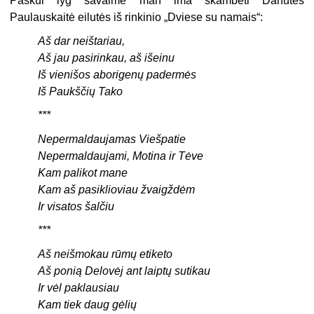
Paskui lyg savaime man ima skambėti Danutės
Paulauskaitė eilutės iš rinkinio „Dviese su namais“:
Aš dar neištariau,
Aš jau pasirinkau, aš išeinu
Iš vienišos aborigenų padermės
Iš Paukščių Tako
***
Nepermaldaujamas Viešpatie
Nepermaldaujami, Motina ir Tėve
Kam palikot mane
Kam aš pasiklioviau žvaigždėm
Ir visatos šalčiu
***
Aš neišmokau rūmų etiketo
Aš ponią Delovėj ant laiptų sutikau
Ir vėl paklausiau
Kam tiek daug gėlių