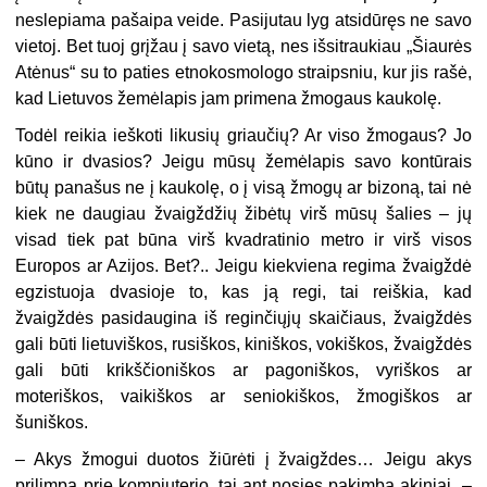
neslepiama pašaipa veide. Pasijutau lyg atsidūręs ne savo
vietoj. Bet tuoj grįžau į savo vietą, nes išsitraukiau „Šiaurės
Atėnus“ su to paties etnokosmologo straipsniu, kur jis rašė,
kad Lietuvos žemėlapis jam primena žmogaus kaukolę.
Todėl reikia ieškoti likusių griaučių? Ar viso žmogaus? Jo
kūno ir dvasios? Jeigu mūsų žemėlapis savo kontūrais
būtų panašus ne į kaukolę, o į visą žmogų ar bizoną, tai nė
kiek ne daugiau žvaigždžių žibėtų virš mūsų šalies – jų
visad tiek pat būna virš kvadratinio metro ir virš visos
Europos ar Azijos. Bet?.. Jeigu kiekviena regima žvaigždė
egzistuoja dvasioje to, kas ją regi, tai reiškia, kad
žvaigždės pasidaugina iš reginčiųjų skaičiaus, žvaigždės
gali būti lietuviškos, rusiškos, kiniškos, vokiškos, žvaigždės
gali būti krikščioniškos ar pagoniškos, vyriškos ar
moteriškos, vaikiškos ar seniokiškos, žmogiškos ar
šuniškos.
– Akys žmogui duotos žiūrėti į žvaigždes… Jeigu akys
prilimpa prie kompiuterio, tai ant nosies pakimba akiniai, –