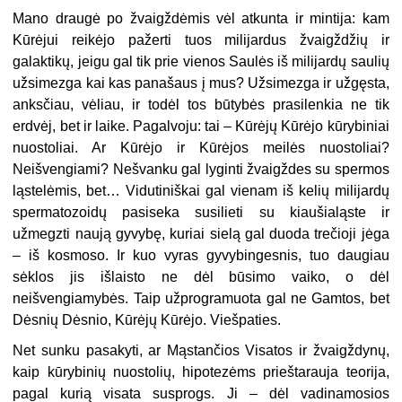
Mano draugė po žvaigždėmis vėl atkunta ir mintija: kam
Kūrėjui reikėjo pažerti tuos milijardus žvaigždžių ir
galaktikų, jeigu gal tik prie vienos Saulės iš milijardų saulių
užsimezga kai kas panašaus į mus? Užsimezga ir užgęsta,
anksčiau, vėliau, ir todėl tos būtybės prasilenkia ne tik
erdvėj, bet ir laike. Pagalvoju: tai – Kūrėjų Kūrėjo kūrybiniai
nuostoliai. Ar Kūrėjo ir Kūrėjos meilės nuostoliai?
Neišvengiami? Nešvanku gal lyginti žvaigždes su spermos
ląstelėmis, bet… Vidutiniškai gal vienam iš kelių milijardų
spermatozoidų pasiseka susilieti su kiaušialąste ir
užmegzti naują gyvybę, kuriai sielą gal duoda trečioji jėga
– iš kosmoso. Ir kuo vyras gyvybingesnis, tuo daugiau
sėklos jis išlaisto ne dėl būsimo vaiko, o dėl
neišvengiamybės. Taip užprogramuota gal ne Gamtos, bet
Dėsnių Dėsnio, Kūrėjų Kūrėjo. Viešpaties.
Net sunku pasakyti, ar Mąstančios Visatos ir žvaigždynų,
kaip kūrybinių nuostolių, hipotezėms prieštarauja teorija,
pagal kurią visata susprogs. Ji – dėl vadinamosios