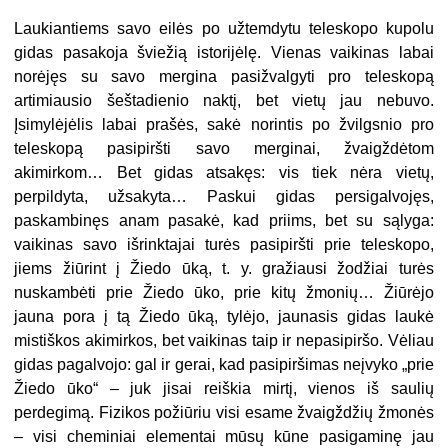
Laukiantiems savo eilės po užtemdytu teleskopo kupolu
gidas pasakoja šviežią istorijėlę. Vienas vaikinas labai
norėjęs su savo mergina pasižvalgyti pro teleskopą
artimiausio šeštadienio naktį, bet vietų jau nebuvo.
Įsimylėjėlis labai prašės, sakė norintis po žvilgsnio pro
teleskopą pasipiršti savo merginai, žvaigždėtom
akimirkom… Bet gidas atsakęs: vis tiek nėra vietų,
perpildyta, užsakyta… Paskui gidas persigalvojęs,
paskambinęs anam pasakė, kad priims, bet su sąlyga:
vaikinas savo išrinktajai turės pasipiršti prie teleskopo,
jiems žiūrint į Žiedo ūką, t. y. gražiausi žodžiai turės
nuskambėti prie Žiedo ūko, prie kitų žmonių… Žiūrėjo
jauna pora į tą Žiedo ūką, tylėjo, jaunasis gidas laukė
mistiškos akimirkos, bet vaikinas taip ir nepasipiršo. Vėliau
gidas pagalvojo: gal ir gerai, kad pasipiršimas neįvyko „prie
Žiedo ūko“ – juk jisai reiškia mirtį, vienos iš saulių
perdegimą. Fizikos požiūriu visi esame žvaigždžių žmonės
– visi cheminiai elementai mūsų kūne pasigaminę jau