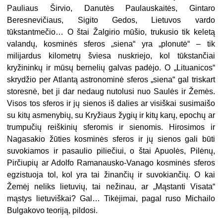
Pauliaus Širvio, Danutės Paulauskaitės, Gintaro
Beresnevičiaus, Sigito Gedos, Lietuvos vardo
tūkstantmečio… O štai Žalgirio mūšio, trukusio tik keletą
valandų, kosminės sferos „siena“ yra „plonutė“ – tik
milijardus kilometrų šviesa nuskriejo, kol tūkstančiai
kryžininkų ir mūsų bernelių galvas padėjo. O „Lituanicos“
skrydžio per Atlantą astronominė sferos „siena“ gal triskart
storesnė, bet ji dar nedaug nutolusi nuo Saulės ir Žemės.
Visos tos sferos ir jų sienos iš dalies ar visiškai susimaišo
su kitų asmenybių, su Kryžiaus žygių ir kitų karų, epochų ar
trumpučių reiškinių sferomis ir sienomis. Hirosimos ir
Nagasakio žūties kosminės sferos ir jų sienos gali būti
suvokiamos ir pasaulio piliečiui, o štai Apuolės, Pilėnų,
Pirčiupių ar Adolfo Ramanausko-Vanago kosminės sferos
egzistuoja tol, kol yra tai žinančių ir suvokiančių. O kai
Žemėj neliks lietuvių, tai nežinau, ar „Mąstanti Visata“
mąstys lietuviškai? Gal… Tikėjimai, pagal ruso Michailo
Bulgakovo teoriją, pildosi.