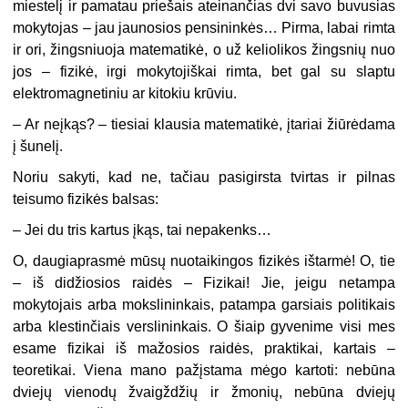
miestelį ir pamatau priešais ateinančias dvi savo buvusias
mokytojas – jau jaunosios pensininkės… Pirma, labai rimta
ir ori, žingsniuoja matematikė, o už keliolikos žingsnių nuo
jos – fizikė, irgi mokytojiškai rimta, bet gal su slaptu
elektromagnetiniu ar kitokiu krūviu.
– Ar neįkąs? – tiesiai klausia matematikė, įtariai žiūrėdama
į šunelį.
Noriu sakyti, kad ne, tačiau pasigirsta tvirtas ir pilnas
teisumo fizikės balsas:
– Jei du tris kartus įkąs, tai nepakenks…
O, daugiaprasmė mūsų nuotaikingos fizikės ištarmė! O, tie
– iš didžiosios raidės – Fizikai! Jie, jeigu netampa
mokytojais arba mokslininkais, patampa garsiais politikais
arba klestinčiais verslininkais. O šiaip gyvenime visi mes
esame fizikai iš mažosios raidės, praktikai, kartais –
teoretikai. Viena mano pažįstama mėgo kartoti: nebūna
dviejų vienodų žvaigždžių ir žmonių, nebūna dviejų