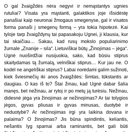
O gal žvaigždės nėra negyvi ir nemąstantys ugnies
rutuliai? Visata yra mąstanti, galaktikos joje išsidėstę
panašiai kaip neuronai žmogaus smegenyse, gal ir visatos
forma panaši į smegenų formą – yra tokia hipotezė. Kai
tyloje tarp žvaigždynų tai papasakoju Ugnei, ji klausia, kur
tai skaičiau… Sakau, kad rusų mokslo populiarinimo
žurnale „Znanije – sila“. Lietuviškai būtų „Žinojimas – jėga“.
Ugnė nuoširdžiai nusijuokia, sako, kad būsiu stiprus
skaitydamas tą žurnalą, velniškai stiprus… Kur jau ne. O
kodėl ne angeliškai stiprus? Labai norėdami galim sužinoti,
kiek šviesmečių iki anos žvaigždės: šimtas, tūkstantis ar
daugiau. O kas iš to? Štai žinau, kad Ugnė dabar šalia
manęs, bet nežinau, ar rytoj ir po metų ją turėsiu. Nežinau,
didesnė jėga yra žinojimas ar nežinojimas? Ar tai tolygios
jėgos, gyvas pliusas ir gyvas minusas, duotybė ir
neduotybė? Ar nežinojimas irgi yra laikina dovana ir
palaima? O žinojimas? Jis būna spindintis, keliantis,
nešantis lyg sparnai arba raminantis, bet gali būti