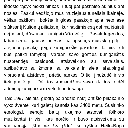
išdėstė tąsyk mokslininkas ir tuoj pat pasitaisė akinius ant
nosies. Paskui vedžiojo mus muziejaus tuneliais įkalnėje,
vėliau pakilom į bokštą ir gidas pasakojo apie netoliese
stūksantį Kulionių piliakalnį, kur naktimis esą galima išgirsti
dejuojant, dūsaujant kunigaikščio vėlę… Pasak legendos,
labai seniai gausus priešas čia apsupęs mūsiškių pilį, ir
atėjūnai pasakę: jeigu kunigaikštis pasiduos, tai visi kiti
bus palikti ramybėj. Vardan savo genties kunigaikštis
nusprendęs pasiduoti, atsisveikino su savaisiais,
atsibučiavo su žmona, su vaikais ir, sielai siaubingai
vibruojant, atsidavė į priešų rankas. O tie jį nužudė ir vis
tiek puolė pilį. Dėl tos apmaudžios savo klaidos ir dėl
artimųjų kunigaikščio vėlė tebedūsauja…
Tais 1997-aisiais, giedrą balandžio naktį ant šio piliakalnio
vyko šventė, kuri galėtų kartotis kas 2400 metų. Susirinko
etnologai, senojo baltų tikėjimo atstovai, folkloro
muzikantai ir visi, kas norėjo, ir buvo atsisveikinta su
vadinamąja „šluotine žvaigžde“, su ryškia Heilo-Bopo