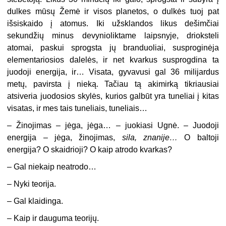
dulkes mūsų Žemė ir visos planetos, o dulkės tuoj pat
išsiskaido į atomus. Iki užsklandos likus dešimčiai
sekundžių minus devynioliktame laipsnyje, drioksteli
atomai, paskui sprogsta jų branduoliai, susproginėja
elementariosios dalelės, ir net kvarkus susprogdina ta
juodoji energija, ir… Visata, gyvavusi gal 36 milijardus
metų, pavirsta į nieką. Tačiau tą akimirką tikriausiai
atsiveria juodosios skylės, kurios galbūt yra tuneliai į kitas
visatas, ir mes tais tuneliais, tuneliais…
– Žinojimas – jėga, jėga… – juokiasi Ugnė. – Juodoji
energija – jėga, žinojimas,
sila, znanije…
O baltoji
energija? O skaidrioji? O kaip atrodo kvarkas?
– Gal niekaip neatrodo…
– Nyki teorija.
– Gal klaidinga.
– Kaip ir dauguma teorijų.