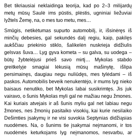
Bet tikriausiai neklaidinga teorija, kad po 2–3 milijardų
metų mūsų Saulė ims pūstis, plėstis, ugniniai liežuviai
lyžtels Žemę, na, o mes tuo metu, mes…
Smūgis, netikėtumas supurto automobilį, ir, išsinėręs iš
minčių debesies, gal sekundės dalį regiu, kaip, pakilęs
aukščiau priekinio stiklo, šalikelėn nuskrieja didžiulis
gelsvas šuva… Lyg gyva kometa – su galva, su uodega –
būtų žybtelėjusi prieš savo mirtį… Mykolas stabdo
greitkelyje smagiai lėkusią mūsų mašinytę, išlipa
persimainęs, daugiau negu nuliūdęs, mes tylėdami – iš
paskos. Automobilis beveik nenukentėjo, ir mums lyg nieko
baisaus nenutiko, bet Mykolas labai susikrimtęs. Jis juk
vairavo, o šunis Mykolas myli gal ne mažiau negu žmones.
Kai kuriais atvejais ir aš šunis myliu gal net labiau negu
žmones, nes žmonių pasitaiko visokių, kai kurie nesilaiko
Dešimties įsakymų ir ne visi suvokia Septynias didžiąsias
nuodėmes. Na, o šunims tie įsakymai neįmanomi, ir tos
nuodėmės keturkojams lyg neįmanomos, nesvarbu, ar