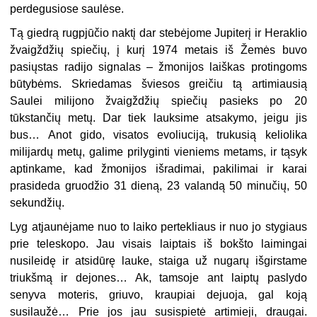
perdegusiose saulėse.
Tą giedrą rugpjūčio naktį dar stebėjome Jupiterį ir Heraklio
žvaigždžių spiečių, į kurį 1974 metais iš Žemės buvo
pasiųstas radijo signalas – žmonijos laiškas protingoms
būtybėms. Skriedamas šviesos greičiu tą artimiausią
Saulei milijono žvaigždžių spiečių pasieks po 20
tūkstančių metų. Dar tiek lauksime atsakymo, jeigu jis
bus… Anot gido, visatos evoliuciją, trukusią keliolika
milijardų metų, galime prilyginti vieniems metams, ir tąsyk
aptinkame, kad žmonijos išradimai, pakilimai ir karai
prasideda gruodžio 31 dieną, 23 valandą 50 minučių, 50
sekundžių.
Lyg atjaunėjame nuo to laiko pertekliaus ir nuo jo stygiaus
prie teleskopo. Jau visais laiptais iš bokšto laimingai
nusileidę ir atsidūrę lauke, staiga už nugarų išgirstame
triukšmą ir dejones… Ak, tamsoje ant laiptų paslydo
senyva moteris, griuvo, kraupiai dejuoja, gal koją
susilaužė… Prie jos jau susispietė artimieji, draugai.