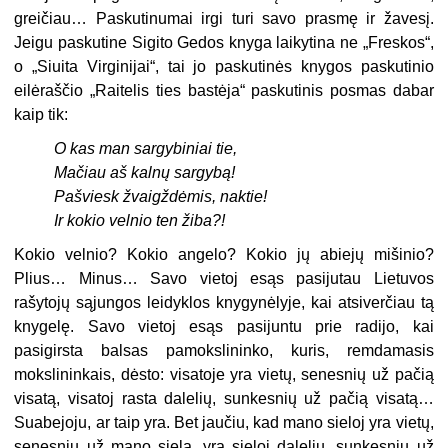
greičiau… Paskutinumai irgi turi savo prasmę ir žavesį.
Jeigu paskutine Sigito Gedos knyga laikytina ne „Freskos“,
o „Siuita Virginijai“, tai jo paskutinės knygos paskutinio
eilėraščio „Raitelis ties bastėja“ paskutinis posmas dabar
kaip tik:
O kas man sargybiniai tie,
Mačiau aš kalnų sargybą!
Pašviesk žvaigždėmis, naktie!
Ir kokio velnio ten žiba?!
Kokio velnio? Kokio angelo? Kokio jų abiejų mišinio?
Plius… Minus… Savo vietoj esąs pasijutau Lietuvos
rašytojų sąjungos leidyklos knygynėlyje, kai atsiverčiau tą
knygelę. Savo vietoj esąs pasijuntu prie radijo, kai
pasigirsta balsas pamokslininko, kuris, remdamasis
mokslininkais, dėsto: visatoje yra vietų, senesnių už pačią
visatą, visatoj rasta dalelių, sunkesnių už pačią visatą…
Suabejoju, ar taip yra. Bet jaučiu, kad mano sieloj yra vietų,
senesnių už mano sielą, yra sieloj dalelių, sunkesnių už