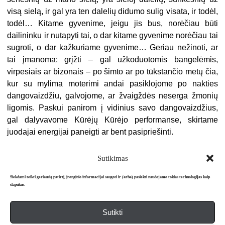
visą sielą, ir gal yra ten dalelių didumo sulig visata, ir todėl,
todėl… Kitame gyvenime, jeigu jis bus, norėčiau būti
dailininku ir nutapyti tai, o dar kitame gyvenime norėčiau tai
sugroti, o dar kažkuriame gyvenime… Geriau nežinoti, ar
tai įmanoma: grįžti – gal užkoduotomis bangelėmis,
virpesiais ar bizonais – po šimto ar po tūkstančio metų čia,
kur su mylima moterimi andai pasiklojome po nakties
dangovaizdžiu, galvojome, ar žvaigždės neserga žmonių
ligomis. Paskui panirom į vidinius savo dangovaizdžius,
gal dalyvavome Kūrėjų Kūrėjo performanse, skirtame
juodajai energijai paneigti ar bent pasipriešinti.
Sutikimas
Siekdami teikti geriausią patirtį, įrenginio informacijai saugoti ir (arba) pasiekti naudojame tokias technologijas kaip
slapukus.
Sutikti
Apie mus
Redakcija
Prenumerata