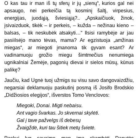
O kas tau ir man iš tų sferų ir jų „sienų“, kurios gal nei
apsaugo, nei perkeičia tą kosminį šaltį, virpesius,
energijas, juodąją, šviesiąją?.. „Apskaičiuok, žinok,
įsivaizduok, tikėk – ir perkeis, – kužda – nežinau kieno –
balsas, – tik neskubėk atsakyti…“ Ilsisi ramybėje ar jau
pasiilsėjo mano tėvas, mama? Ar egzistuoja „amžinas
miegas“, ar miegoti įmanoma tik gyvam esant? Ar
vadinamuoju grožio miegu šimtmečius nenumiega
ugnikalniai Žemėje, pagonių dievai ir sielos mūsų, kūnus
palikę?
Jaučiu, kad Ugnė tuoj užmigs su visu savo dangovaizdžiu,
negarsiai deklamuoju paskutinį posmą iš Josifo Brodskio
„Didžiosios elegijos“, išverstos Tomo Venclovos:
Miegoki, Donai. Migti nebaisu.
Ant vagio švarkas. Jo skvernai skylėti.
Gal į tave pažvelgs iš debesų
Žvaigždė, kuri tau šitiek metų švietė.