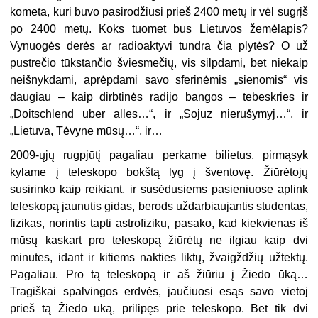
kometa, kuri buvo pasirodžiusi prieš 2400 metų ir vėl sugrįš
po 2400 metų. Koks tuomet bus Lietuvos žemėlapis?
Vynuogės derės ar radioaktyvi tundra čia plytės? O už
pustrečio tūkstančio šviesmečių, vis silpdami, bet niekaip
neišnykdami, aprėpdami savo sferinėmis „sienomis“ vis
daugiau – kaip dirbtinės radijo bangos – tebeskries ir
„Doitschlend uber alles…“, ir „Sojuz nierušymyj…“, ir
„Lietuva, Tėvyne mūsų…“, ir…
2009-ųjų rugpjūtį pagaliau perkame bilietus, pirmąsyk
kylame į teleskopo bokštą lyg į šventovę. Žiūrėtojų
susirinko kaip reikiant, ir susėdusiems pasieniuose aplink
teleskopą jaunutis gidas, berods uždarbiaujantis studentas,
fizikas, norintis tapti astrofiziku, pasako, kad kiekvienas iš
mūsų kaskart pro teleskopą žiūrėtų ne ilgiau kaip dvi
minutes, idant ir kitiems nakties liktų, žvaigždžių užtektų.
Pagaliau. Pro tą teleskopą ir aš žiūriu į Žiedo ūką…
Tragiškai spalvingos erdvės, jaučiuosi esąs savo vietoj
prieš tą Žiedo ūką, prilipęs prie teleskopo. Bet tik dvi