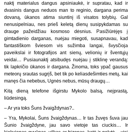
naktį materialus dangus apsiniaukė, ir supratau, kad ir
dvasinis dangus neduos man to reginio, dargana perima
dovaną, ūkanos atima siuntinį iš visatos tolybių. Gal
nenusipelniau, nes prieš keletą dienų susipykdamas su
drauge pažeidžiau kosmoso dėsnius. Pasižiūrėjęs į
gimtadienio darganas, nuėjau miegoti, susapnavau, kad
fantastiškom šviesom vis sužimba langai, švysčioja
paveikslai ir fotografijos ant sienų, velionių ir šventųjų
veidai… Pusiaunaktį atsibudęs nuėjau į stiklinę verandą:
tik lapkričio ūkanos ir dargana. Žinoma, toks ypač gausus
meteorų srautas sugrįš, bet tik po keliasdešimties metų, kai
manęs čia nebebus, Ugnės nebus, mūsų draugų…
Kitą dieną telefone išgirstu Mykolo balsą, neįprastą,
liūdesingą.
– Ar yra toks Šuns žvaigždynas?..
– Yra, Mykolai, Šuns žvaigždynas… Ir tas žuvęs šuva jau
Šunio žvaigždyne, jau savo vietoje tas ciuckis… Ir