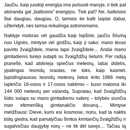
Jaučiu, kaip juodoji energija ima pulsuoti manyje, ir tiek pat
atsiranda gal „baltosios“ energijos. Tiek pat? Ne, baltosios
štai daugiau, daugiau. O, tamsūs tie balti laiptai dabar,
užtemdyti, nes tamsa reikalinga astronomams.
Naktyje motoras vėl gaudžia kaip lopšinė, jaučiu šilumą
nuo Ugnės, mintyse vėl girdžiu, kaip ji sako: mano tėvas
pavirto žvaigždele, mama tapo žvaigždele… Andai mano
gimtadienis turėjo sutapti su žvaigždžių lietumi. Per radiją
pranešė, kad atskrieja spiečius meteorų, labai didelis,
ypatingas leonidų srautas, ne toks, kaip kasmet.
Įspūdingiausias leonidų meteorų lietus krito 1966 metų
lapkričio 16-osios ir 17-osios naktimis – buvo matoma iki
144 000 meteorų per valandą. Supratau, kad žvaigždžių
liūtis sutaps su mano gimtadieniu rudenį – tolybės siunčia
man efemerišką gimtanakčio dovaną… Mintyse
meldžiausi: Dieve, kuris esi kosmose, noriu, kad ta naktis
būtų giedra, kad pamatyčiau šimtus krintančių žvaigždžių ir
sugalvočiau daugybę norų – ne tik dėl savęs… Tačiau tą