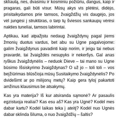
skliautą, nes, dvasiniu ir kosminiu požiūriu, dangus, kaip ir
pragaras, gali būti visur. Mūsų akys vis plėtėsi, didėjo,
prisitaikydamos prie tamsos, žvaigždžių vis daugėjo, jos
vėl jungėsi į struktūras, o tarp tų šviesos sankaupų vėrėsi
nakties tuneliai, tamsos labirintai.
Aptikau, kad atpažįstu nedaug žvaigždynų pagal jiems
žmonių duotus vardus, bet abu su Ugne pagalvojome:
galim žvaigždynus pavadinti kaip norim, ir jeigu tai nebus
pravardė, tai žvaigždės nesupyks ir nekeršys. Gal anas
ryškus žvaigždynėlis – neduok Dieve – tai mano su Ugne
būsimo Išsiskyrimo žvaigždynas? O už jo – toli toli – vos
beįžiūrimas blūsčioja mūsų Susitaikymo žvaigždynėlis? Po
dvidešimt ar po milijonų metų? Kaip gera tyloj pakartoti
amžinus klausimus be atsakymų.
Kas yra materija? Iš kur atsiranda sąmonė? Ar pasaulis
egzistuoja realiai? Kas esu aš? Kas yra Ugnė? Kodėl mes
dabar kartu? Kodėl laikas teka į ateitį? Kodėl nuo Ugnės
dabar sklinda šiluma, o nuo žvaigždžių – šaltis?