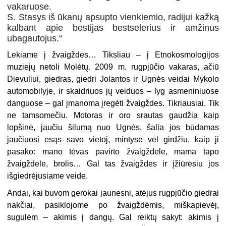
vakaruose.
S. Stasys iš ūkanų apsupto vienkiemio, radijui kažką
kalbant apie bestijas bestselerius ir amžinus
ubagautojus.“
Lekiame į žvaigždes… Tiksliau – į Etnokosmologijos
muziejų netoli Molėtų. 2009 m. rugpjūčio vakaras, ačiū
Dievuliui, giedras, giedri Jolantos ir Ugnės veidai Mykolo
automobilyje, ir skaidriuos jų veiduos – lyg asmeniniuose
danguose – gal įmanoma įregėti žvaigždes. Tikriausiai. Tik
ne tamsomečiu. Motoras ir oro srautas gaudžia kaip
lopšinė, jaučiu šilumą nuo Ugnės, šalia jos būdamas
jaučiuosi esąs savo vietoj, mintyse vėl girdžiu, kaip ji
pasako: mano tėvas pavirto žvaigždele, mama tapo
žvaigždele, brolis… Gal tas žvaigždes ir įžiūrėsiu jos
išgiedrėjusiame veide.
Andai, kai buvom gerokai jaunesni, atėjus rugpjūčio giedrai
nakčiai, pasiklojome po žvaigždėmis, miškapievėj,
sugulėm – akimis į dangų. Gal reiktų sakyt: akimis į