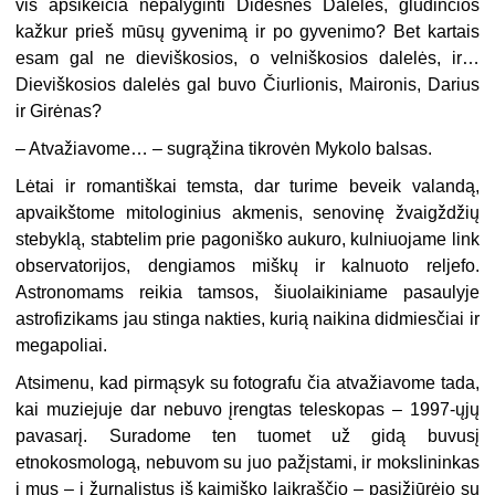
vis apsikeičia nepalyginti Didesnės Dalelės, glūdinčios
kažkur prieš mūsų gyvenimą ir po gyvenimo? Bet kartais
esam gal ne dieviškosios, o velniškosios dalelės, ir…
Dieviškosios dalelės gal buvo Čiurlionis, Maironis, Darius
ir Girėnas?
– Atvažiavome… – sugrąžina tikrovėn Mykolo balsas.
Lėtai ir romantiškai temsta, dar turime beveik valandą,
apvaikštome mitologinius akmenis, senovinę žvaigždžių
stebyklą, stabtelim prie pagoniško aukuro, kulniuojame link
observatorijos, dengiamos miškų ir kalnuoto reljefo.
Astronomams reikia tamsos, šiuolaikiniame pasaulyje
astrofizikams jau stinga nakties, kurią naikina didmiesčiai ir
megapoliai.
Atsimenu, kad pirmąsyk su fotografu čia atvažiavome tada,
kai muziejuje dar nebuvo įrengtas teleskopas – 1997-ųjų
pavasarį. Suradome ten tuomet už gidą buvusį
etnokosmologą, nebuvom su juo pažįstami, ir mokslininkas
į mus – į žurnalistus iš kaimiško laikraščio – pasižiūrėjo su