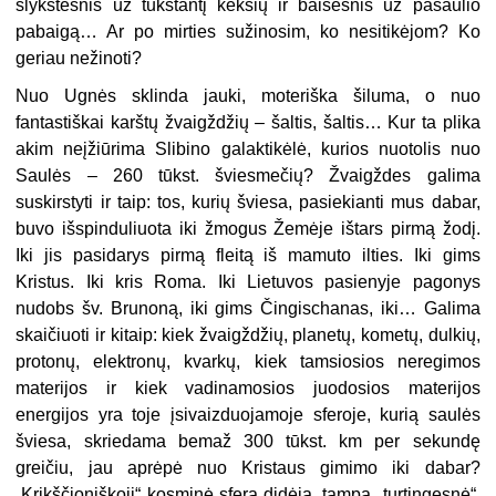
šlykštesnis už tūkstantį kekšių ir baisesnis už pasaulio
pabaigą… Ar po mirties sužinosim, ko nesitikėjom? Ko
geriau nežinoti?
Nuo Ugnės sklinda jauki, moteriška šiluma, o nuo
fantastiškai karštų žvaigždžių – šaltis, šaltis… Kur ta plika
akim neįžiūrima Slibino galaktikėlė, kurios nuotolis nuo
Saulės – 260 tūkst. šviesmečių? Žvaigždes galima
suskirstyti ir taip: tos, kurių šviesa, pasiekianti mus dabar,
buvo išspinduliuota iki žmogus Žemėje ištars pirmą žodį.
Iki jis pasidarys pirmą fleitą iš mamuto ilties. Iki gims
Kristus. Iki kris Roma. Iki Lietuvos pasienyje pagonys
nudobs šv. Brunoną, iki gims Čingischanas, iki… Galima
skaičiuoti ir kitaip: kiek žvaigždžių, planetų, kometų, dulkių,
protonų, elektronų, kvarkų, kiek tamsiosios neregimos
materijos ir kiek vadinamosios juodosios materijos
energijos yra toje įsivaizduojamoje sferoje, kurią saulės
šviesa, skriedama bemaž 300 tūkst. km per sekundę
greičiu, jau aprėpė nuo Kristaus gimimo iki dabar?
„Krikščioniškoji“ kosminė sfera didėja, tampa „turtingesnė“,