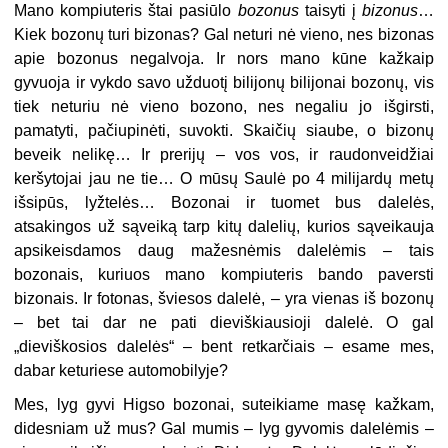
Mano kompiuteris štai pasiūlo
bozonus
taisyti į
bizonus
…
Kiek bozonų turi bizonas? Gal neturi nė vieno, nes bizonas
apie bozonus negalvoja. Ir nors mano kūne kažkaip
gyvuoja ir vykdo savo užduotį bilijonų bilijonai bozonų, vis
tiek neturiu nė vieno bozono, nes negaliu jo išgirsti,
pamatyti, pačiupinėti, suvokti. Skaičių siaube, o bizonų
beveik nelikę… Ir prerijų – vos vos, ir raudonveidžiai
keršytojai jau ne tie… O mūsų Saulė po 4 milijardų metų
išsipūs, lyžtelės… Bozonai ir tuomet bus dalelės,
atsakingos už sąveiką tarp kitų dalelių, kurios sąveikauja
apsikeisdamos daug mažesnėmis dalelėmis – tais
bozonais, kuriuos mano kompiuteris bando paversti
bizonais. Ir fotonas, šviesos dalelė, – yra vienas iš bozonų
– bet tai dar ne pati dieviškiausioji dalelė. O gal
„dieviškosios dalelės“ – bent retkarčiais – esame mes,
dabar keturiese automobilyje?
Mes, lyg gyvi Higso bozonai, suteikiame masę kažkam,
didesniam už mus? Gal mumis – lyg gyvomis dalelėmis –