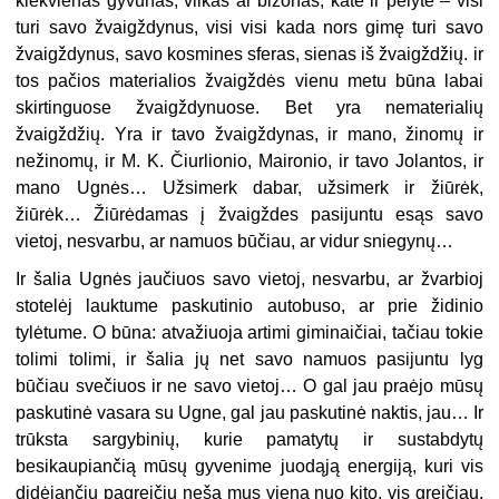
kiekvienas gyvūnas, vilkas ar bizonas, katė ir pelytė – visi
turi savo žvaigždynus, visi visi kada nors gimę turi savo
žvaigždynus, savo kosmines sferas, sienas iš žvaigždžių. ir
tos pačios materialios žvaigždės vienu metu būna labai
skirtinguose žvaigždynuose. Bet yra nematerialių
žvaigždžių. Yra ir tavo žvaigždynas, ir mano, žinomų ir
nežinomų, ir M. K. Čiurlionio, Maironio, ir tavo Jolantos, ir
mano Ugnės… Užsimerk dabar, užsimerk ir žiūrėk,
žiūrėk… Žiūrėdamas į žvaigždes pasijuntu esąs savo
vietoj, nesvarbu, ar namuos būčiau, ar vidur sniegynų…
Ir šalia Ugnės jaučiuos savo vietoj, nesvarbu, ar žvarbioj
stotelėj lauktume paskutinio autobuso, ar prie židinio
tylėtume. O būna: atvažiuoja artimi giminaičiai, tačiau tokie
tolimi tolimi, ir šalia jų net savo namuos pasijuntu lyg
būčiau svečiuos ir ne savo vietoj… O gal jau praėjo mūsų
paskutinė vasara su Ugne, gal jau paskutinė naktis, jau… Ir
trūksta sargybinių, kurie pamatytų ir sustabdytų
besikaupiančią mūsų gyvenime juodąją energiją, kuri vis
didėjančiu pagreičiu neša mus vieną nuo kito, vis greičiau,