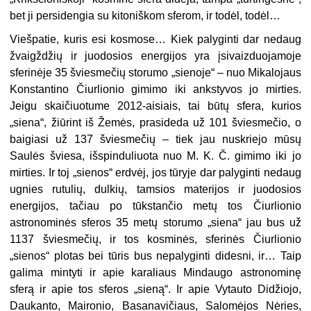
bet ji persidengia su kitoniškom sferom, ir todėl, todėl…
Viešpatie, kuris esi kosmose… Kiek palyginti dar nedaug
žvaigždžių ir juodosios energijos yra įsivaizduojamoje
sferinėje 35 šviesmečių storumo „sienoje“ – nuo Mikalojaus
Konstantino Čiurlionio gimimo iki ankstyvos jo mirties.
Jeigu skaičiuotume 2012-aisiais, tai būtų sfera, kurios
„siena“, žiūrint iš Žemės, prasideda už 101 šviesmečio, o
baigiasi už 137 šviesmečių – tiek jau nuskriejo mūsų
Saulės šviesa, išspinduliuota nuo M. K. Č. gimimo iki jo
mirties. Ir toj „sienos“ erdvėj, jos tūryje dar palyginti nedaug
ugnies rutulių, dulkių, tamsios materijos ir juodosios
energijos, tačiau po tūkstančio metų tos Čiurlionio
astronominės sferos 35 metų storumo „siena“ jau bus už
1137 šviesmečių, ir tos kosminės, sferinės Čiurlionio
„sienos“ plotas bei tūris bus nepalyginti didesni, ir… Taip
galima mintyti ir apie karaliaus Mindaugo astronominę
sferą ir apie tos sferos „sieną“. Ir apie Vytauto Didžiojo,
Daukanto, Maironio, Basanavičiaus, Salomėjos Nėries,