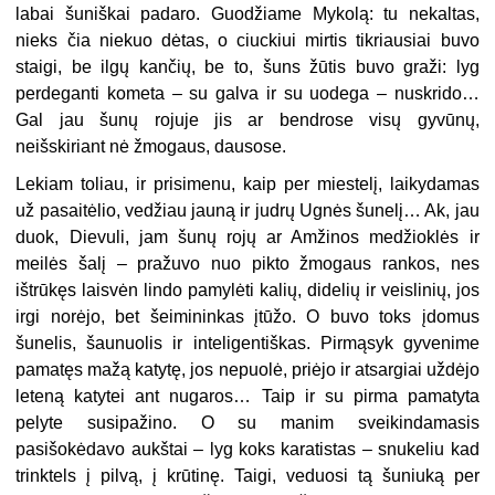
labai šuniškai padaro. Guodžiame Mykolą: tu nekaltas,
nieks čia niekuo dėtas, o ciuckiui mirtis tikriausiai buvo
staigi, be ilgų kančių, be to, šuns žūtis buvo graži: lyg
perdeganti kometa – su galva ir su uodega – nuskrido…
Gal jau šunų rojuje jis ar bendrose visų gyvūnų,
neišskiriant nė žmogaus, dausose.
Lekiam toliau, ir prisimenu, kaip per miestelį, laikydamas
už pasaitėlio, vedžiau jauną ir judrų Ugnės šunelį… Ak, jau
duok, Dievuli, jam šunų rojų ar Amžinos medžioklės ir
meilės šalį – pražuvo nuo pikto žmogaus rankos, nes
ištrūkęs laisvėn lindo pamylėti kalių, didelių ir veislinių, jos
irgi norėjo, bet šeimininkas įtūžo. O buvo toks įdomus
šunelis, šaunuolis ir inteligentiškas. Pirmąsyk gyvenime
pamatęs mažą katytę, jos nepuolė, priėjo ir atsargiai uždėjo
leteną katytei ant nugaros… Taip ir su pirma pamatyta
pelyte susipažino. O su manim sveikindamasis
pasišokėdavo aukštai – lyg koks karatistas – snukeliu kad
trinktels į pilvą, į krūtinę. Taigi, veduosi tą šuniuką per