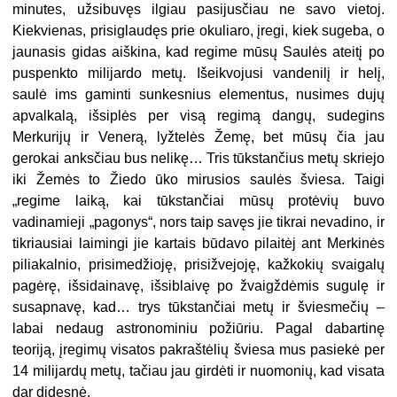
minutes, užsibuvęs ilgiau pasijusčiau ne savo vietoj.
Kiekvienas, prisiglaudęs prie okuliaro, įregi, kiek sugeba, o
jaunasis gidas aiškina, kad regime mūsų Saulės ateitį po
puspenkto milijardo metų. Išeikvojusi vandenilį ir helį,
saulė ims gaminti sunkesnius elementus, nusimes dujų
apvalkalą, išsiplės per visą regimą dangų, sudegins
Merkurijų ir Venerą, lyžtelės Žemę, bet mūsų čia jau
gerokai anksčiau bus nelikę… Tris tūkstančius metų skriejo
iki Žemės to Žiedo ūko mirusios saulės šviesa. Taigi
„regime laiką, kai tūkstančiai mūsų protėvių buvo
vadinamieji „pagonys“, nors taip savęs jie tikrai nevadino, ir
tikriausiai laimingi jie kartais būdavo pilaitėj ant Merkinės
piliakalnio, prisimedžioję, prisižvejoję, kažkokių svaigalų
pagėrę, išsidainavę, išsiblaivę po žvaigždėmis sugulę ir
susapnavę, kad… trys tūkstančiai metų ir šviesmečių –
labai nedaug astronominiu požiūriu. Pagal dabartinę
teoriją, įregimų visatos pakraštėlių šviesa mus pasiekė per
14 milijardų metų, tačiau jau girdėti ir nuomonių, kad visata
dar didesnė.