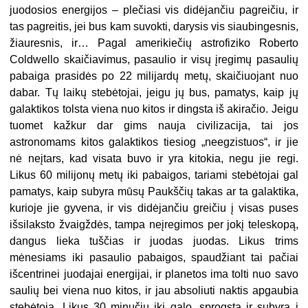
juodosios energijos – plečiasi vis didėjančiu pagreičiu, ir
tas pagreitis, jei bus kam suvokti, darysis vis siaubingesnis,
žiauresnis, ir… Pagal amerikiečių astrofiziko Roberto
Coldwello skaičiavimus, pasaulio ir visų įregimų pasaulių
pabaiga prasidės po 22 milijardų metų, skaičiuojant nuo
dabar. Tų laikų stebėtojai, jeigu jų bus, pamatys, kaip jų
galaktikos tolsta viena nuo kitos ir dingsta iš akiračio. Jeigu
tuomet kažkur dar gims nauja civilizacija, tai jos
astronomams kitos galaktikos tiesiog „neegzistuos“, ir jie
nė neįtars, kad visata buvo ir yra kitokia, negu jie regi.
Likus 60 milijonų metų iki pabaigos, tariami stebėtojai gal
pamatys, kaip subyra mūsų Paukščių takas ar ta galaktika,
kurioje jie gyvena, ir vis didėjančiu greičiu į visas puses
išsilaksto žvaigždės, tampa neįregimos per jokį teleskopą,
dangus lieka tuščias ir juodas juodas. Likus trims
mėnesiams iki pasaulio pabaigos, spaudžiant tai pačiai
išcentrinei juodajai energijai, ir planetos ima tolti nuo savo
saulių bei viena nuo kitos, ir jau absoliuti naktis apgaubia
stebėtoją. Likus 30 minučių iki galo, sprogsta ir subyra į