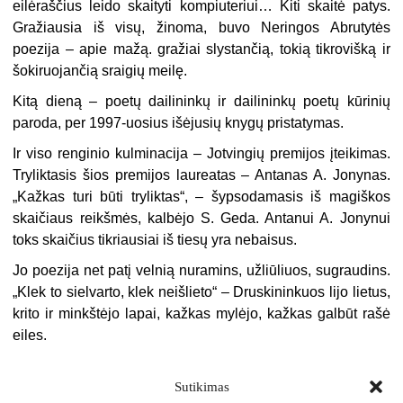
eilėraščius leido skaityti kompiuteriui… Kiti skaitė patys.
Gražiausia iš visų, žinoma, buvo Neringos Abrutytės
poezija – apie mažą. gražiai slystančią, tokią tikrovišką ir
šokiruo­jančią sraigių meilę.
Kitą dieną – poetų dailininkų ir dailininkų poetų kūrinių
paroda, per 1997-uosius išėjusių knygų pristatymas.
Ir viso renginio kulminacija – Jotvingių premijos įteikimas.
Tryliktasis šios premi­jos laureatas – Antanas A. Jonynas.
„Kažkas turi būti tryliktas“, – šypsodama­sis iš magiškos
skaičiaus reikšmės, kalbėjo S. Geda. Antanui A. Jonynui
toks skaičius tikriausiai iš tiesų yra nebaisus.
Jo poezija net patį velnią nuramins, užliūliuos, sugraudins.
„Klek to sielvarto, klek neišlieto“ – Druskininkuos lijo lietus,
krito ir minkštėjo lapai, kažkas mylėjo, kažkas galbūt rašė
eiles.
Sutikimas