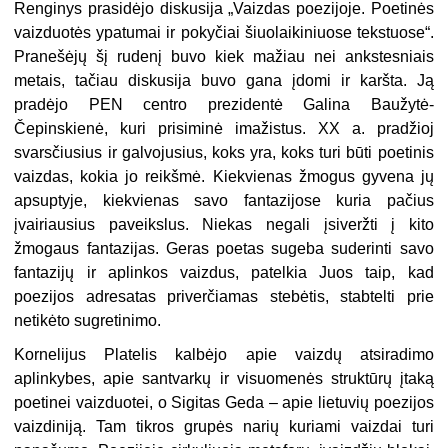
Renginys prasidėjo diskusija „Vaizdas poezijoje. Poetinės
vaizduotės ypatumai ir pokyčiai šiuolaikiniuose tekstuose“.
Pranešėjų šį rudenį buvo kiek mažiau nei ankstesniais
metais, tačiau diskusija buvo gana įdomi ir karšta. Ją
pradėjo PEN centro prezidentė Galina Baužytė-
Čepinskienė, kuri prisiminė imažistus. XX a. pradžioj
svarsčiusius ir galvojusius, koks yra, koks turi būti poetinis
vaizdas, kokia jo reikšmė. Kiekvienas žmogus gyvena jų
apsuptyje, kiekvienas savo fantazijose kuria pačius
įvairiausius paveikslus. Niekas negali įsiveržti į kito
žmogaus fan­tazijas. Geras poetas sugeba suderinti savo
fantazijų ir aplinkos vaizdus, patelkia Juos taip, kad
poezijos adresatas priverčiamas stebėtis, stabtelti prie
netikėto sugretinimo.
Kornelijus Platelis kalbėjo apie vaizdų atsiradimo
aplinkybes, apie santvarkų ir visuomenės struktūrų įtaką
poetinei vaiz­duotei, o Sigitas Geda – apie lietuvių poezijos
vaizdiniją. Tam tikros grupės narių kuriami vaizdai turi