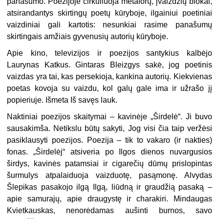
panašumo. Poezijoje cirkuliuoja metaforų, įvaizdžių blokai,
atsirandantys skirtingų poetų kūryboje, ilgainiui poetiniai
vaizdiniai gali kartotis: nesunkiai rasime panašumų
skirtingais amžiais gyvenusių autorių kūryboje.
Apie kino, televizijos ir poezijos santy­kius kalbėjo
Laurynas Katkus. Gintaras Bleizgys sakė, jog poetinis
vaizdas yra tai, kas persekioja, kankina autorių. Kiekvienas
poetas kovoja su vaizdu, kol galų gale ima ir užrašo jį
popieriuje. Išmeta Iš savęs lauk.
Naktiniai poezijos skaitymai – kavinėje „Širdelė“. Ji buvo
sausakimša. Netikslu būtų sakyti, Jog visi čia taip veržėsi
pasi­klausyti poezijos. Poezija – tik to vakaro (ir nakties)
fonas. „Širdelėj“ atsiveria po Ilgos dienos nuvargusios
širdys, kavinės patamsiai ir cigarečių dūmų prislopintas
šurmulys atpalaiduoja vaizduotę, pasą­monę. Alvydas
Šlepikas pasakojo ilgą Ilgą, liūdną ir graudžią pasaką –
apie samu­rajų, apie draugystę ir charakiri. Mindaugas
Kvietkauskas, nenorėdamas aušinti burnos, savo