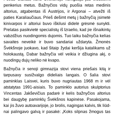
penkerius metus. Bažnyčios vidų puošia retas medinis
altorius, atgabentas iš Austrijos, ir Argonai – atvežti iš
paties Karaliaučiaus. Prieš dešimt metų į bažnyčią įsimetė
kinivarpos ir altoriui buvo iškilusi didelė grėsmė sunykti.
Prelatas pasikvietė specialistų iš Izraelio, kad jie išnaikintų
vabzdžius nuodingomis dujomis. Tuo laiku bažnyčia kelias
savaites neveikė ir buvo sandariai uždaryta. Žmonės
Švėkšnoje juokavo, kad šitaip žydai keršija katalikams už
holokaustą. Dabar bažnyčia vėl veikia ir džiugina akį, o
nuodingų dujų neliko nė kvapo.
Bažnyčia ir senoji gimnazija stovi viena priešais kitą ir
tarpusavy susižvalgo dideliais langais. O šalia stovi
paminklas Laisvei, kuris buvo nugriautas 1968 m ir vėl
atstatytas 1991-aisiais. To paminklo autorius skulptorius
Vincentas Jakševičius padarė ir kelis bažnyčios altorius
bei daugybę paminklų Švėkšnos ka­pinėse. Pasakojama,
kai jis žuvo autoavarijoje, jo brolis, nagingas kalvis, tik liūd­
nai palingavo galvą ir pasakė: „Koks silpnas žmogus tas