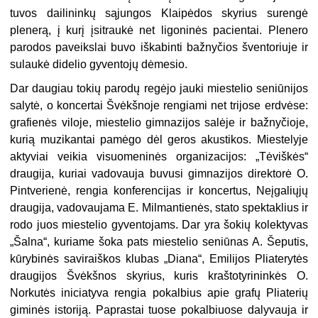
tuvos dailininkų sąjungos Klaipėdos skyrius surengė
plenerą, į kurį įsitraukė net ligoninės pacientai. Plenero
parodos paveikslai buvo iškabinti bažnyčios švento­riuje ir
sulaukė didelio gyventojų dėmesio.
Dar daugiau tokių parodų regėjo jauki miestelio seniūnijos
salytė, o koncer­tai Švėkšnoje rengiami net trijose erdvėse:
grafienės viloje, miestelio gimnazijos salėje ir bažnyčioje,
kurią muzikantai pamėgo dėl geros akustikos. Miestelyje
aktyviai veikia visuomeninės organizacijos: „Tėviškės“
draugija, kuriai vadovau­ja buvusi gimnazijos direktorė O.
Pintverienė, rengia konferencijas ir koncertus, Neįgaliųjų
draugija, vadovaujama E. Milmantienės, stato spektaklius ir
rodo juos miestelio gyventojams. Dar yra šokių kolektyvas
„Šalna“, kuriame šoka pats miestelio seniūnas A. Šeputis,
kūrybinės saviraiškos klubas „Diana“, Emilijos Pliaterytės
draugijos Švėkšnos skyrius, kuris kraštotyrininkės O.
Norkutės ini­ciatyva rengia pokalbius apie grafų Pliaterių
giminės istoriją. Paprastai tuose pokalbiuose dalyvauja ir