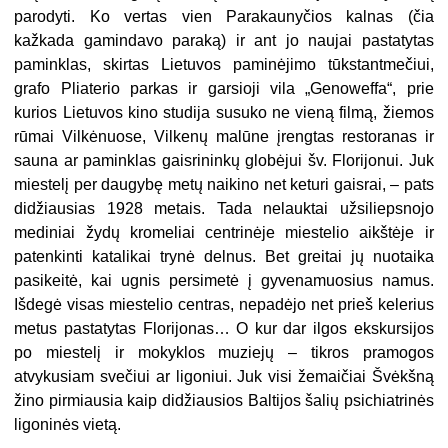
parodyti. Ko vertas vien Parakaunyčios kalnas (čia
kažkada gamin­davo paraką) ir ant jo naujai pastatytas
paminklas, skirtas Lietuvos paminėjimo tūkstantmečiui,
grafo Pliaterio parkas ir garsioji vila „Genoweffa“, prie
kurios Lietuvos kino studija susuko ne vieną filmą, žiemos
rūmai Vilkėnuose, Vilkenų malūne įrengtas restoranas ir
sauna ar paminklas gaisrininkų globėjui šv. Flo­rijonui. Juk
miestelį per daugybę metų naikino net keturi gaisrai, – pats
di­džiausias 1928 metais. Tada nelauktai užsiliepsnojo
mediniai žydų kromeliai centrinėje miestelio aikštėje ir
patenkinti katalikai trynė delnus. Bet greitai jų nuotaika
pasikeitė, kai ugnis persimetė į gyvenamuosius namus.
Išdegė visas miestelio centras, nepadėjo net prieš kelerius
metus pastatytas Florijonas… O kur dar ilgos ekskursijos
po miestelį ir mokyklos muziejų – tikros pramogos
atvykusiam svečiui ar ligoniui. Juk visi žemaičiai Švėkšną
žino pirmiausia kaip didžiausios Baltijos šalių psichiatrinės
ligoninės vietą.