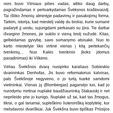
nors buvo Vilniaus pilies vadas, atliko daug darbų,
pagražindamas ir pertvarkydamas Švėksnos kraštovaiz­dį.
Tai išliko žmonių atmintyje padavimų ir pasakojimų forma.
Tarkim, istorija, kad miestelį valdę du broliai, kurie sumanė
padaryti jį uostu, sujungdami perka­sais su jūra. Tie darbai
išvargino žmones, jie sukilo ir vieną brolį nužudė. Kitas,
gelbėdamas gyvybę, savo sumanymo atsisakė. Nuo to
karto miestelyje liko vir­tinė vienas į kitą pertekančių
tvenkinių… Nuo Kalės tvenkinio (koks įdomus
pavadinimas) iki Vilkėno.
Vėliau Švėkšnos dvarą nusipirko karaliaus Sobieskio
dvarininkas Denhofas. Jis buvo reformatorius kalvinas,
pats Švėkšnoje negyveno, o jo turtą tvarkė sam­domi
vietininkai. Vienas jų (Blombergas) pagarsėjo tuo, kad jo
nurodymu mirti­nai nuplakė baudžiauninką Stakauskį ir net
neprileido prie jo kunigo. Nuplakė už tai, kad tas žmogus,
tikrai, o gal tariamai, supleškino liuteronišką koplytėlę, kur
melsdavosi dvariškiai. Juk Švėkšna buvo tipiškas Prūsijos