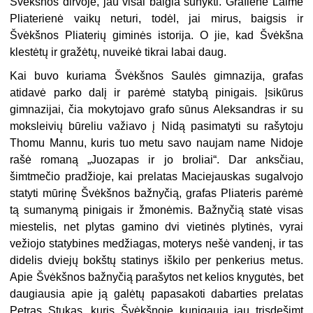
Švėkšnos dirvoje, jau visai baigia sunykti. Grafienė Laimė
Pliaterienė vaikų neturi, todėl, jai mirus, baigsis ir
Švėkšnos Pliaterių giminės istorija. O jie, kad Švėkšna
klestėtų ir gražėtų, nuveikė tikrai labai daug.
Kai buvo kuriama Švėkšnos Saulės gimnazija, grafas
atidavė parko dalį ir parėmė statybą pinigais. Įsikūrus
gimnazijai, čia mokytojavo grafo sūnus Alek­sandras ir su
moksleivių būreliu važiavo į Nidą pasimatyti su rašytoju
Thomu Mannu, kuris tuo metu savo naujam name Nidoje
rašė romaną „Juozapas ir jo broliai“. Dar anksčiau,
šimtmečio pradžioje, kai prelatas Maciejauskas sugalvo­jo
statyti mūrinę Švėkšnos bažnyčią, grafas Pliateris parėmė
tą sumanymą pini­gais ir žmonėmis. Bažnyčią statė visas
miestelis, net plytas gamino dvi vietinės plytinės, vyrai
vežiojo statybines medžiagas, moterys nešė vandenį, ir tas
didelis dviejų bokštų statinys iškilo per penkerius metus.
Apie Švėkšnos bažnyčią parašytos net kelios knygutės, bet
daugiausia apie ją galėtų papasakoti dabarti­es prelatas
Petras Stukas, kuris Švėkšnoje kunigauja jau trisdešimt