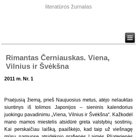
literatūros žurnalas
Rimantas Černiauskas. Viena,
Vilnius ir Švėkšna
2011 m. Nr. 1
Praėjusią žiemą, prieš Naujuosius metus, atėjo nelauktas
siuntinys iš tolimos Japonijos – sieninis kalendorius
juokingu pavadinimu „Viena, Vilnius ir Švėkš­na“. Kažkodėl
mano mamos miestelis atsidūrė greta valstybių sostinių.
Kai per­skaičiau laišką, paaiškėjo, kad taip už viešnagę
mūsų namuose atsidėkojo gra­fienės Laimės Pliaterienės