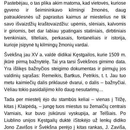
Pastebėjau, o tas plika akim matoma, kad vietovės, kuriose
gyveno ir šeimi­ninkavo kilmingi žmonės, daug
patrauklesnės už paprastus kaimus ar mieste­lius ne tik
savo išvaizdžių kraštovaizdžiu: upėmis, slėniais, kalvomis
ir giriomis, bet dar labiau ypatingais statiniais, dirbtiniais
tvenkiniais, tilteliais, perkasais, fontanėliais ir istorija,
kurioje įsipynė tų kilmingų žmonių vardai.
Švėkšną jau XV a. valdė didikai Kęstgailos, kurie 1509 m.
įkūrė pirmą baž­nytėlę. Tai yra tarsi Švėkšnos gimimo data.
Yra išlikęs bažnyčios steigimo doku­mentas ir pirmųjų jos
valdinių sąrašas: Remeikis, Bartkus, Petrikis, t. t. Jau tuo
metu kaimiečių dalis priklausė dvarui, o dalis – bažnyčiai.
Vėliau tokio pasidalijimo kilo daug nesutarimų…
Tada per miestelį ėjo du stambūs keliai – vienas į Tilžę,
kitas į Klaipėdą, – jungę tuos miestus su žemaičių centrais
Varniais, kur buvo įsikūrusi vyskupija, ar Telšiais. Po
Liublino unijos Kęstgailų duktė iStokėjo už lenkų didiko
Jono Zavišos ir Švėkšna perėjo į kitas rankas, J. Zaviša,