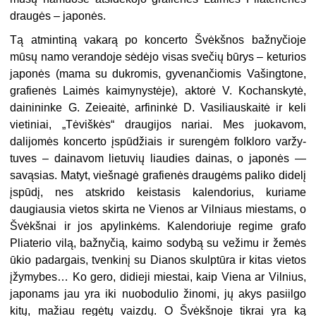
draugės – japonės.
Tą atmintiną vakarą po koncerto Švėkšnos bažnyčioje
mūsų namo verandoje sėdėjo visas svečių būrys – keturios
japonės (mama su dukromis, gyvenančiomis Vašingtone,
grafienės Laimės kaimynystėje), aktorė V. Kochanskytė,
dainininke G. Zeieaitė, arfininkė D. Vasiliauskaitė ir keli
vietiniai, „Tėviškės“ draugijos na­riai. Mes juokavom,
dalijomės koncerto įspūdžiais ir surengėm folkloro varžy­
tuves – dainavom lietuvių liaudies dainas, o japonės —
savąsias. Matyt, viešnagė grafienės draugėms paliko didelį
įspūdį, nes atskrido keistasis kalendorius, ku­riame
daugiausia vietos skirta ne Vienos ar Vilniaus miestams, o
Švėkšnai ir jos apylinkėms. Kalendoriuje regime grafo
Pliaterio vilą, bažnyčią, kaimo sodybą su vežimu ir žemės
ūkio padargais, tvenkinį su Dianos skulptūra ir kitas vietos
įžymybes… Ko gero, didieji miestai, kaip Viena ar Vilnius,
japonams jau yra iki nuobodulio žinomi, jų akys pasiilgo
kitų, mažiau regėtų vaizdų. O Švėkšnoje tikrai yra ką