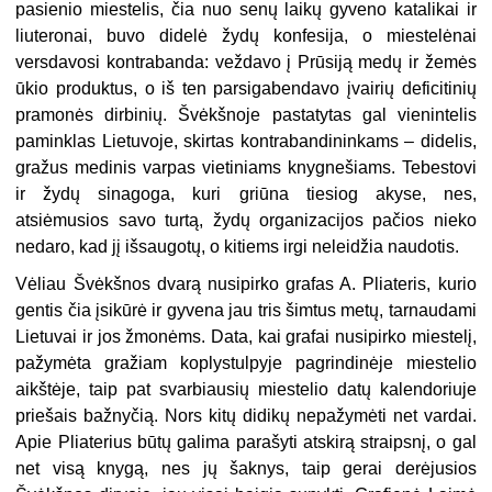
pasienio mies­telis, čia nuo senų laikų gyveno katalikai ir
liuteronai, buvo didelė žydų konfesi­ja, o miestelėnai
versdavosi kontrabanda: veždavo į Prūsiją medų ir žemės
ūkio produktus, o iš ten parsigabendavo įvairių deficitinių
pramonės dirbinių. Švėkš­noje pastatytas gal vienintelis
paminklas Lietuvoje, skirtas kontrabandinin­kams – didelis,
gražus medinis varpas vietiniams knygnešiams. Tebestovi
ir žydų sinagoga, kuri griūna tiesiog akyse, nes,
atsiėmusios savo turtą, žydų organi­zacijos pačios nieko
nedaro, kad jį išsaugotų, o kitiems irgi neleidžia naudotis.
Vėliau Švėkšnos dvarą nusipirko grafas A. Pliateris, kurio
gentis čia įsikūrė ir gyvena jau tris šimtus metų, tarnaudami
Lietuvai ir jos žmonėms. Data, kai grafai nusipirko miestelį,
pažymėta gražiam koplystulpyje pagrindinėje mieste­lio
aikštėje, taip pat svarbiausių miestelio datų kalendoriuje
priešais bažnyčią. Nors kitų didikų nepažymėti net vardai.
Apie Pliaterius būtų galima parašyti atskirą straipsnį, o gal
net visą knygą, nes jų šaknys, taip gerai derėjusios