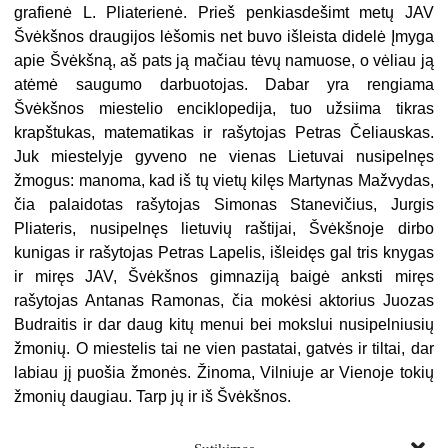
grafienė L. Pliaterienė. Prieš penkiasdešimt metų JAV
Švėkšnos draugijos lėšomis net buvo išleista didelė Įmyga
apie Švėkšną, aš pats ją mačiau tėvų namuose, o vėliau ją
atėmė saugumo darbuotojas. Dabar yra ren­giama
Švėkšnos miestelio enciklopedija, tuo užsiima tikras
krapštukas, mate­matikas ir rašytojas Petras Čeliauskas.
Juk miestelyje gyveno ne vienas Lietuvai nusipelnęs
žmogus: manoma, kad iš tų vietų kilęs Martynas Mažvydas,
čia palai­dotas rašytojas Simonas Stanevičius, Jurgis
Pliateris, nusipelnęs lietuvių rašti­jai, Švėkšnoje dirbo
kunigas ir rašytojas Petras Lapelis, išleidęs gal tris knygas
ir miręs JAV, Švėkšnos gimnaziją baigė anksti miręs
rašytojas Antanas Ramo­nas, čia mokėsi aktorius Juozas
Budraitis ir dar daug kitų menui bei mokslui nusipelniusių
žmonių. O miestelis tai ne vien pastatai, gatvės ir tiltai, dar
labiau jį puošia žmonės. Žinoma, Vilniuje ar Vienoje tokių
žmonių daugiau. Tarp jų ir iš Švėkšnos.