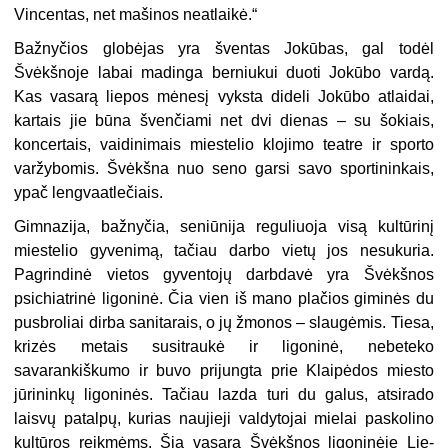
Vincentas, net mašinos neatlaikė.“
Bažnyčios globėjas yra šventas Jokūbas, gal todėl
Švėkšnoje labai madinga berniukui duoti Jokūbo vardą.
Kas vasarą liepos mėnesį vyksta dideli Jokūbo atlaidai,
kartais jie būna švenčiami net dvi dienas – su šokiais,
koncertais, vai­dinimais miestelio klojimo teatre ir sporto
varžybomis. Švėkšna nuo seno garsi savo sportininkais,
ypač lengvaatlečiais.
Gimnazija, bažnyčia, seniūnija reguliuoja visą kultūrinį
miestelio gyvenimą, tačiau darbo vietų jos nesukuria.
Pagrindinė vietos gyventojų darbdavė yra Švėkš­nos
psichiatrinė ligoninė. Čia vien iš mano plačios giminės du
pusbroliai dirba sanitarais, o jų žmonos – slaugėmis. Tiesa,
krizės metais susitraukė ir ligoninė, nebeteko
savarankiškumo ir buvo prijungta prie Klaipėdos miesto
jūrininkų ligo­ninės. Tačiau lazda turi du galus, atsirado
laisvų patalpų, kurias naujieji valdy­tojai mielai paskolino
kultūros reikmėms. Šią vasarą Švėkšnos ligoninėje Lie­