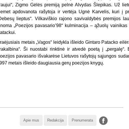
raujui“, Zigmo Gėlės premiją pelnė Alvydas Šlepikas. Už lietu
iemet apdovanota rašytoja ir vertėja Ugnė Karvelis, kuri į p
Debesų lieptus“. Vilkaviškio rajono savivaldybės premijos lau
inoma „Poezijos pavasario’98“ kulminacija – ąžuolų vainikas v
atackui.
raėjusiais metais „Vagos“ leidykla išleido Gintaro Patacko eilė
rakalbina“. Ši nuostabi rinktinė ir atvedė poetą į „pergalę“. 
oezijos pavasario išvakarėse Lietuvos rašytojų sąjungos sudary
997 metais išleido daugiausia gerų poezijos knygų.
Apie mus
Redakcija
Prenumerata