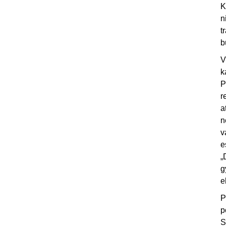
K
n
t
b
V
k
P
r
a
n
v
e
„
g
e
P
p
S