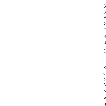
Š
„
M
p
m
I
U
u
F
n
K
d
p
A
K
P
j