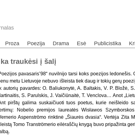
rnalas
Proza
Poezija
Drama
Esė
Publicistika
Kr
ka traukėsi į šalį
Poezijos pavasaris’98“ nuvilnijo tarsi koks poezijos ledonešis.
ienu metu Lietuvoje nebuvo išleista tiek daug ir tokių gerų poe
ik autorių pavardes: O. Baliukonytė, A. Baltakis, V. P. Bložė, S
artinaitis, S. Parulskis, J. Vaičiūnaitė, T. Venclova… Anot „Lie
Ant pirštų galima suskaičiuoti tuos poetus, kurie neišleido sa
ertimų: Nobelio premijos laureatės Wisławos Szymborskos 
ernerio Aspenströmo rinktinė „Šiaurės dvasia“. Vertėja Zita Ma
šleistą Tomo Tranströmerio eilėraščių knygą buvo pripažinta geri
albą.