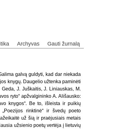
itika
Archyvas
Gauti žurnalą
 Galima galvą guldyti, kad dar niekada
zijos knygų. Daugelio užtenka paminėti
. Geda, J. Juškaitis, J. Liniauskas, M.
tuvos ryto“ apžvalgininko A. Ališausko:
vo knygos“. Be to, išleista ir puikių
„Poezijos rinktinė“ ir švedų poeto
žeikaitė už šią ir praėjusiais metais
ausia užsienio poetų vertėja į lietuvių