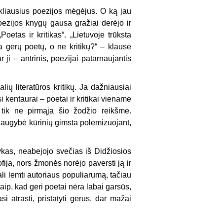
kakliausius poezijos mėgėjus. O ką jau
oezijos knygų gausa gražiai derėjo ir
oetas ir kritikas“. „Lietuvoje trūksta
ėra gerų poetų, o ne kritikų?“ – klausė
r ji – antrinis, poezijai patarnaujantis
lių literatūros kritikų. Ja dažniausiai
 kentaurai – poetai ir kritikai viename
 tik ne pirmąja šio žodžio reikšme.
 daugybė kūrinių gimsta polemizuojant,
alykas, neabejojo svečias iš Didžiosios
fija, nors žmonės norėjo paversti ją ir
 gali lemti autoriaus populiarumą, tačiau
taip, kad geri poetai nėra labai garsūs,
i atrasti, pristatyti gerus, dar mažai