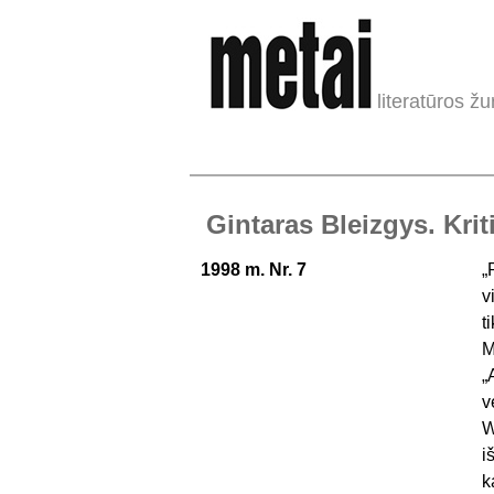
literatūros žu
Gintaras Bleizgys. Kriti
1998 m. Nr. 7
„
v
t
M
„
v
W
i
k