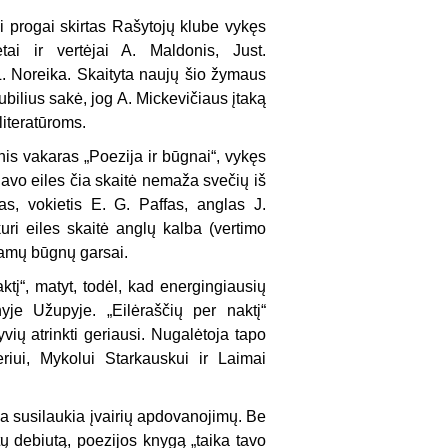
progai skirtas Rašytojų klube vykęs
i ir vertėjai A. Maldonis, Just.
 L. Noreika. Skaityta naujų šio žymaus
ubilius sakė, jog A. Mickevičiaus įtaką
 literatūroms.
nis vakaras „Poezija ir būgnai“, vykęs
 Savo eiles čia skaitė nemaža svečių iš
s, vokietis E. G. Paffas, anglas J.
kuri eiles skaitė anglų kalba (vertimo
šamų būgnų garsai.
į“, matyt, todėl, kad energingiausių
je Užupyje. „Eilėraščių per naktį“
vių atrinkti geriausi. Nugalėtoja tapo
eriui, Mykolui Starkauskui ir Laimai
čia susilaukia įvairių apdovanojimų. Be
tų debiutą, poezijos knygą „taika tavo