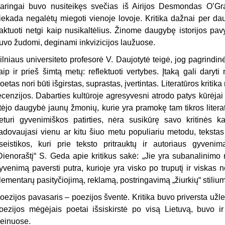
aringai buvo nusiteikęs svečias iš Airijos Desmondas O’Grad
iekada negalėtų miegoti vienoje lovoje. Kritika dažnai per da
raktuoti netgi kaip nusikaltėlius. Žinome daugybę istorijos p
uvo žudomi, deginami inkvizicijos laužuose.
ilniaus universiteto profesorė V. Daujotytė teigė, jog pagrindinė
aip ir prieš šimtą metų: reflektuoti vertybes. Įtaką gali daryti
oetas nori būti išgirstas, suprastas, įvertintas. Literatūros kritika
ecenzijos. Dabarties kultūroje agresyvesni atrodo patys kūrėjai ne
tėjo daugybė jaunų žmonių, kurie yra pramokę tam tikros litera
eturi gyvenimiškos patirties, nėra susikūrę savo kritinės k
adovaujasi vienu ar kitu šiuo metu populiariu metodu, tekstas
seistikos, kuri prie teksto pritrauktų ir autoriaus gyve
Dienoraštį“ S. Geda apie kritikus sakė: „Jie yra subanalinimo me
yvenimą paversti putra, kurioje yra visko po truputį ir viskas n
lementarų pasityčiojimą, reklamą, postringavimą „žiurkių“ stilium
oezijos pavasaris – poezijos šventė. Kritika buvo priversta užleisti
oezijos mėgėjais poetai išsiskirstė po visą Lietuvą, buvo i
einuose.