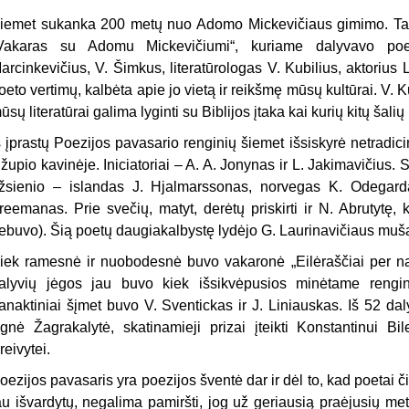
iemet sukanka 200 metų nuo Adomo Mickevičiaus gimimo. Tai 
Vakaras su Adomu Mickevičiumi“, kuriame dalyvavo poeta
arcinkevičius, V. Šimkus, literatūrologas V. Kubilius, aktorius
oeto vertimų, kalbėta apie jo vietą ir reikšmę mūsų kultūrai. V. K
ūsų literatūrai galima lyginti su Biblijos įtaka kai kurių kitų šalių
š įprastų Poezijos pavasario renginių šiemet išsiskyrė netradici
župio kavinėje. Iniciatoriai – A. A. Jonynas ir L. Jakimavičius.
žsienio – islandas J. Hjalmarssonas, norvegas K. Odegarda
reemanas. Prie svečių, matyt, derėtų priskirti ir N. Abrutytę, 
ebuvo). Šią poetų daugiakalbystę lydėjo G. Laurinavičiaus mu
iek ramesnė ir nuobodesnė buvo vakaronė „Eilėraščiai per nakt
alyvių jėgos jau buvo kiek išsikvėpusios minėtame renginy
anaktiniai šįmet buvo V. Sventickas ir J. Liniauskas. Iš 52 daly
gnė Žagrakalytė, skatinamieji prizai įteikti Konstantinui Bil
reivytei.
oezijos pavasaris yra poezijos šventė dar ir dėl to, kad poetai 
au išvardytų, negalima pamiršti, jog už geriausią praėjusių me