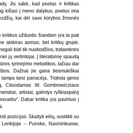
y. Jis sakė, kad poetas ir kritikas
ug kišasi į meno dalykus, poetus ima
avyzdžių, kai dėl savo kūrybos žmonės
 kritikos užduotis šiandien yra ta pati
 ne atskiras asmuo, bet kritikų grupė.
 negali būti tik nuobodžios, trafaretinės
i jų vertintojai. Į literatūrinę spaudą
tūros tyrinėjimo metodikos, tačiau dar
albos. Dažnai jie gana tiesmukiškai
 tampa tarsi panacėja. Trūksta geros
nimą. Cituodamas W. Gombrowicziaus
istrai, artistai, galintys ryškiaspalvį
esvarbu“. Dabar kritika yra pavirtusi į
i.
 pozicijas. Skaityti eilių, susitikti su
r Lenkijoje – Punske, Navininkuose,