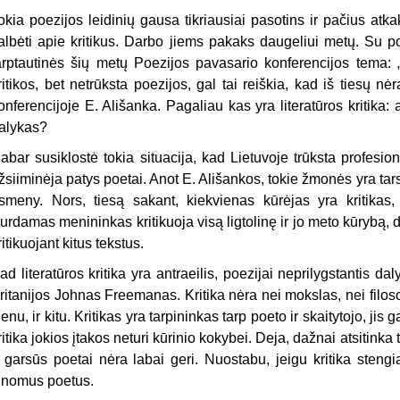
okia poezijos leidinių gausa tikriausiai pasotins ir pačius at
albėti apie kritikus. Darbo jiems pakaks daugeliui metų. Su p
arptautinės šių metų Poezijos pavasario konferencijos tema: „P
ritikos, bet netrūksta poezijos, gal tai reiškia, kad iš tiesų n
onferencijoje E. Ališanka. Pagaliau kas yra literatūros kritika: a
alykas?
abar susiklostė tokia situacija, kad Lietuvoje trūksta profesiona
žsiiminėja patys poetai. Anot E. Ališankos, tokie žmonės yra tarsi
smeny. Nors, tiesą sakant, kiekvienas kūrėjas yra kritikas,
urdamas menininkas kritikuoja visą ligtolinę ir jo meto kūrybą,
ritikuojant kitus tekstus.
ad literatūros kritika yra antraeilis, poezijai neprilygstantis d
ritanijos Johnas Freemanas. Kritika nėra nei mokslas, nei filoso
ienu, ir kitu. Kritikas yra tarpininkas tarp poeto ir skaitytojo, jis
ritika jokios įtakos neturi kūrinio kokybei. Deja, dažnai atsitinka 
 garsūs poetai nėra labai geri. Nuostabu, jeigu kritika stengias
inomus poetus.