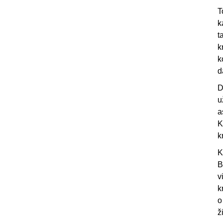
T
k
t
k
k
d
D
u
a
K
k
K
B
v
k
o
ž