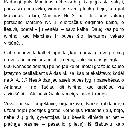
Kadangi pats Marcinas dėl svarbių, kaip įprasta sakyti,
priežasčių neatvyko, vienas iš svečių lenkų, beje, taip pat
Marcinas, tarkim, Marcinas Nr. 2. per literatūros vakarą
perskaitė Marcino Nr. 1 eilėraščius originalo kalba, o
lietuvių poetai – jų vertėjai – savo kalba. Daug kas po to
tvirtino, kad Marcinas ir buvęs šio literatūros vakaro
viršūnė…
Gal ir nebeverta kalbėti apie tai, kad, garsiąją Levo premiją
(Levui Jacinevičiui atminti, jo emigranto sūnaus įsteigtą, 1
000 Kanados dolerių) pelnė jau keleri metai gražaus sauso
įstatymo besilaikantis Aidas M. Kai kas priekaištavo: kodėl
ne A. A. J.? Nes Aidas jau atseit buvęs lyg ir pastebėtas, o
Antanas – ne. Tačiau kiti tvirtino, kad greičiau yra
atvirkščiai… Ak, nesidžiauk pametęs, neverk radęs.
Viską puikiai projektavo, organizavo, tvarkė (atidarinėjo
uždarinėjo) poezijos grafas Kornelijus Pliateris (jau, beje,
nebe šių girių gyventojas, jau beveik vilnietis ar net –
plačiąja prasme – pasaulio pilietis); iš čiabuvių kaip