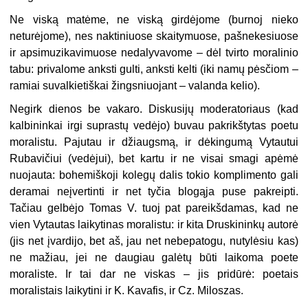
Ne viską matėme, ne viską girdėjome (burnoj nieko
neturėjome), nes naktiniuose skaitymuose, pašnekesiuose
ir apsimuzikavimuose nedalyvavome – dėl tvirto moralinio
tabu: privalome anksti gulti, anksti kelti (iki namų pėsčiom –
ramiai suvalkietiškai žingsniuojant – valanda kelio).
Negirk dienos be vakaro. Diskusijų moderatoriaus (kad
kalbininkai irgi suprastų vedėjo) buvau pakrikštytas poetu
moralistu. Pajutau ir džiaugsmą, ir dėkingumą Vytautui
Rubavičiui (vedėjui), bet kartu ir ne visai smagi apėmė
nuojauta: bohemiškoji kolegų dalis tokio komplimento gali
deramai neįvertinti ir net tyčia blogąja puse pakreipti.
Tačiau gelbėjo Tomas V. tuoj pat pareikšdamas, kad ne
vien Vytautas laikytinas moralistu: ir kita Druskininkų autorė
(jis net įvardijo, bet aš, jau net nebepatogu, nutylėsiu kas)
ne mažiau, jei ne daugiau galėtų būti laikoma poete
moraliste. Ir tai dar ne viskas – jis pridūrė: poetais
moralistais laikytini ir K. Kavafis, ir Cz. Miloszas.