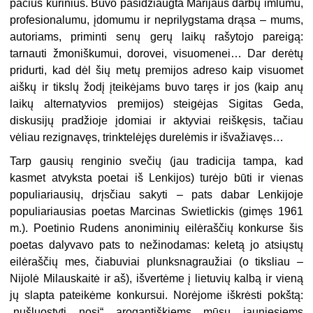
pačius kūrinius. Buvo pasidžiaugta Marijaus darbų imlumu,
profesionalumu, įdomumu ir neprilygstama drąsa – mums,
autoriams, priminti senų gerų laikų rašytojo pareigą:
tarnauti žmoniškumui, dorovei, visuomenei… Dar derėtų
pridurti, kad dėl šių metų premijos adreso kaip visuomet
aiškų ir tikslų žodį įteikėjams buvo taręs ir jos (kaip anų
laikų alternatyvios premijos) steigėjas Sigitas Geda,
diskusijų pradžioje įdomiai ir aktyviai reiškęsis, tačiau
vėliau rezignavęs, trinktelėjęs durelėmis ir išvažiavęs…
Tarp gausių renginio svečių (jau tradicija tampa, kad
kasmet atvyksta poetai iš Lenkijos) turėjo būti ir vienas
populiariausių, drįsčiau sakyti – pats dabar Lenkijoje
populiariausias poetas Marcinas Swietlickis (gimęs 1961
m.). Poetinio Rudens anoniminių eilėraščių konkurse šis
poetas dalyvavo pats to nežinodamas: keletą jo atsiųstų
eilėraščių mes, čiabuviai plunksnagraužiai (o tiksliau –
Nijolė Milauskaitė ir aš), išvertėme į lietuvių kalbą ir vieną
jų slapta pateikėme konkursui. Norėjome iškrėsti pokštą:
„nušluostyti nosį“ arogantiškiems mūsų jauniesiems