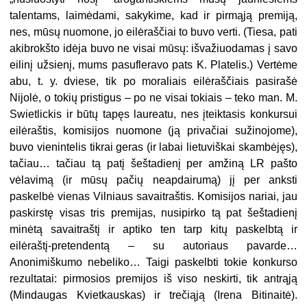
talentams, laimėdami, sakykime, kad ir pirmąją premiją,
nes, mūsų nuomone, jo eilėraščiai to buvo verti. (Tiesa, pati
akibrokšto idėja buvo ne visai mūsų: išvažiuodamas į savo
eilinį užsienį, mums pasufleravo pats K. Platelis.) Vertėme
abu, t. y. dviese, tik po moraliais eilėraščiais pasirašė
Nijolė, o tokių pristigus – po ne visai tokiais – teko man. M.
Swietlickis ir būtų tapęs laureatu, nes įteiktasis konkursui
eilėraštis, komisijos nuomone (ją privačiai sužinojome),
buvo vienintelis tikrai geras (ir labai lietuviškai skambėjęs),
tačiau… tačiau tą patį šeštadienį per amžiną LR pašto
vėlavimą (ir mūsų pačių neapdairumą) jį per anksti
paskelbė vienas Vilniaus savaitraštis. Komisijos nariai, jau
paskirstę visas tris premijas, nusipirko tą pat šeštadienį
minėtą savaitraštį ir aptiko ten tarp kitų paskelbtą ir
eilėraštį-pretendentą – su autoriaus pavarde…
Anonimiškumo nebeliko… Taigi paskelbti tokie konkurso
rezultatai: pirmosios premijos iš viso neskirti, tik antrąją
(Mindaugas Kvietkauskas) ir trečiąją (Irena Bitinaitė).