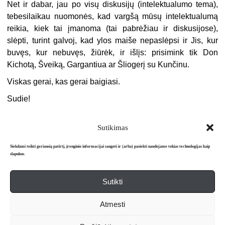
Net ir dabar, jau po visų diskusijų (intelektualumo tema),
tebesilaikau nuomonės, kad vargšą mūsų intelektualumą
reikia, kiek tai įmanoma (tai pabrėžiau ir diskusijose),
slėpti, turint galvoj, kad ylos maiše nepaslėpsi ir Jis, kur
buvęs, kur nebuvęs, žiūrėk, ir išlįs: prisimink tik Don
Kichotą, Šveiką, Gargantiua ar Šliogerį su Kunčinu.
Viskas gerai, kas gerai baigiasi.
Sudie!
Sutikimas
Siekdami teikti geriausią patirtį, įrenginio informacijai saugoti ir (arba) pasiekti naudojame tokias technologijas kaip
slapukus.
Sutikti
Apie mus
Redakcija
Prenumerata
Atmesti
Literatūros mėnraštis „Metai“ © 2026. Leidžiamas nuo 1991 m.