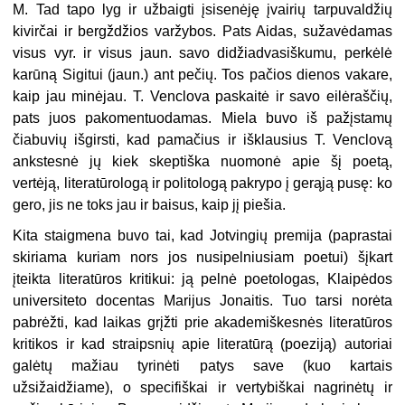
M. Tad tapo lyg ir užbaigti įsisenėję įvairių tarpuvaldžių
kivirčai ir bergždžios varžybos. Pats Aidas, sužavėdamas
visus vyr. ir visus jaun. savo didžiadvasiškumu, perkėlė
karūną Sigitui (jaun.) ant pečių. Tos pačios dienos vakare,
kaip jau minėjau. T. Venclova paskaitė ir savo eilėraščių,
pats juos pakomentuodamas. Miela buvo iš pažįstamų
čiabuvių išgirsti, kad pamačius ir išklausius T. Venclovą
ankstesnė jų kiek skeptiška nuomonė apie šį poetą,
vertėją, literatūrologą ir politologą pakrypo į gerąją pusę: ko
gero, jis ne toks jau ir baisus, kaip jį piešia.
Kita staigmena buvo tai, kad Jotvingių premija (paprastai
skiriama kuriam nors jos nusipelniusiam poetui) šįkart
įteikta literatūros kritikui: ją pelnė poetologas, Klaipėdos
universiteto docentas Marijus Jonaitis. Tuo tarsi norėta
pabrėžti, kad laikas grįžti prie akademiškesnės literatūros
kritikos ir kad straipsnių apie literatūrą (poeziją) autoriai
galėtų mažiau tyrinėti patys save (kuo kartais
užsižaidžiame), o specifiškai ir vertybiškai nagrinėtų ir