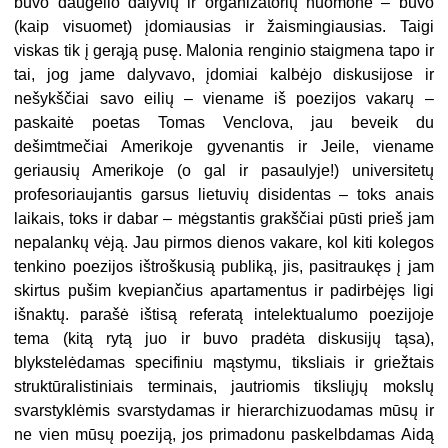
buvo daugelio dalyvių ir organizatorių nuomone – buvo
(kaip visuomet) įdomiausias ir
žaismingiausias. Taigi
viskas tik į gerąją pusę. Malonia renginio staigmena tapo ir
tai, jog jame dalyvavo, įdomiai kalbėjo diskusijose ir
nešykščiai savo eilių – viename iš poezijos vakarų –
paskaitė poetas Tomas Venclova, jau beveik du
dešimtmečiai Amerikoje gyvenantis ir Jeile, viename
geriausių Amerikoje (o gal ir pasaulyje!) universitetų
profesoriaujantis garsus lietuvių disidentas – toks anais
laikais, toks ir dabar – mėgstantis grakščiai pūsti prieš jam
nepalankų vėją. Jau pirmos dienos vakare, kol kiti kolegos
tenkino poezijos
ištroškusią publiką, jis, pasitraukęs į jam
skirtus pušim kvepiančius apartamentus ir padirbėjęs ligi
išnaktų. parašė ištisą referatą intelektualumo poezijoje
tema (kitą rytą juo ir buvo pradėta diskusijų tąsa),
blykstelėdamas specifiniu mąstymu, tiksliais ir griežtais
struktūralistiniais terminais, jautriomis tiksliųjų mokslų
svarstyklėmis svarstydamas ir hierarchizuodamas mūsų ir
ne vien mūsų poeziją, jos primadonu paskelbdamas Aidą