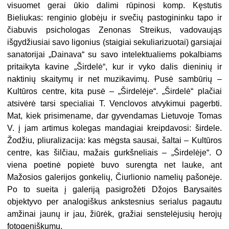
visuomet gerai ūkio dalimi rūpinosi komp. Kęstutis
Bieliukas: renginio globėju ir svečių pastogininku tapo ir
čiabuvis psichologas Zenonas Streikus, vadovaująs
išgydžiusiai savo ligonius (staigiai sekuliarizuotai) garsiajai
sanatorijai „Dainava“ su savo intelektualiems pokalbiams
pritaikyta kavine „Širdelė“, kur ir vyko dalis dieninių ir
naktinių skaitymų ir net muzikavimų. Pusė sambūrių –
Kultūros centre, kita pusė – „Širdelėje“. „Širdelė“ plačiai
atsivėrė tarsi specialiai T. Venclovos atvykimui pagerbti.
Mat, kiek prisimename, dar gyvendamas Lietuvoje Tomas
V. į jam artimus kolegas mandagiai kreipdavosi: širdele.
Žodžiu, pliuralizacija: kas mėgsta sausai, šaltai – Kultūros
centre, kas šilčiau, mažais gurkšneliais – „Širdelėje“. O
viena poetinė popietė buvo surengta net lauke, ant
Mažosios galerijos gonkelių, Čiurlionio namelių pašonėje.
Po to sueita į galeriją pasigrožėti Džojos Barysaitės
objektyvo per analogiškus ankstesnius serialus pagautu
amžinai jaunų ir jau, žiūrėk, gražiai senstelėjusių herojų
fotogeniškumu.