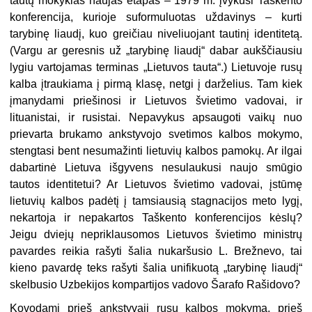
tautų mokyklas naujas etapas – 1979 m. įvykusi Taškento
konferencija, kurioje suformuluotas uždavinys – kurti
tarybinę liaudį, kuo greičiau niveliuojant tautinį identitetą.
(Vargu ar geresnis už „tarybinę liaudį“ dabar aukščiausiu
lygiu vartojamas terminas „Lietuvos tauta“.) Lietuvoje rusų
kalba įtraukiama į pirmą klasę, netgi į darželius. Tam kiek
įmanydami priešinosi ir Lietuvos švietimo vadovai, ir
lituanistai, ir rusistai. Nepavykus apsaugoti vaikų nuo
prievarta brukamo ankstyvojo svetimos kalbos mokymo,
stengtasi bent nesumažinti lietuvių kalbos pamokų. Ar ilgai
dabartinė Lietuva išgyvens nesulaukusi naujo smūgio
tautos identitetui? Ar Lietuvos švietimo vadovai, įstūmę
lietuvių kalbos padėtį į tamsiausią stagnacijos meto lygį,
nekartoja ir nepakartos Taškento konferencijos kėslų?
Jeigu dviejų nepriklausomos Lietuvos švietimo ministrų
pavardes reikia rašyti šalia nukaršusio L. Brežnevo, tai
kieno pavardę teks rašyti šalia unifikuotą „tarybinę liaudį“
skelbusio Uzbekijos kompartijos vadovo Šarafo Rašidovo?
Kovodami prieš ankstyvąjį rusų kalbos mokymą, prieš