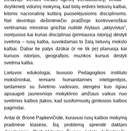
dvylikmetį vidurinį mokymą, kad būtų erdvės lietuvių kalbai,
kitoms nacionalinę kultūrą puoselėjusioms disciplinoms.
Net devintojo dešimtmečio pradžioje kontroversiškai
vertinamas ministras griežtai nutildė Alytaus „aktyvistus“,
norėjusius kai kurias disciplinas (pirmiausia istoriją) dėstyti
svetima – rusų kalba, suvokdamas to žalą lietuvių mokslo
kalbai. Dabar tie patys dzūkai (ir ne tik jie) planuoja kai
kuriuos istorijos, geografijos, muzikos kursus dėstyti
svetima kalba.
Lietuvos edukologai, buvusio Pedagogikos instituto
mokslininkai, remiami humanitarinės inteligentijos,
tardamiesi su švietimo vadovais, stengėsi kuo ilgiau
apsaugoti jaunesniojo mokyklinio amžiaus vaikus nuo
svetimos kalbos įtakos, kad susiformuotų gimtosios kalbos
pagrindai.
Antai dr. Bronė Papkevičiūtė, kuravusi rusų kalbos mokymą
pradinėse klasėse, šią problemą sprendė daktaro