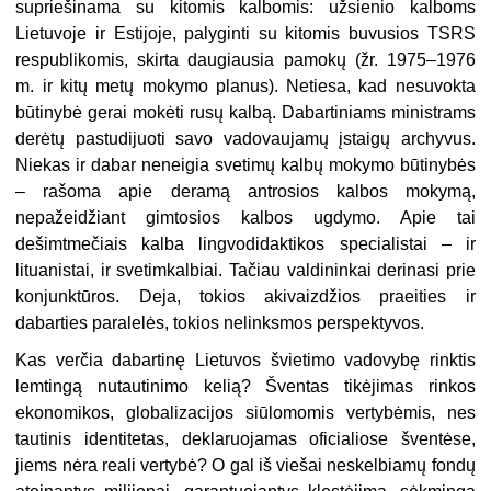
supriešinama su kitomis kalbomis: užsienio kalboms
Lietuvoje ir Estijoje, palyginti su kitomis buvusios TSRS
respublikomis, skirta daugiausia pamokų (žr. 1975–1976
m. ir kitų metų mokymo planus). Netiesa, kad nesuvokta
būtinybė gerai mokėti rusų kalbą. Dabartiniams ministrams
derėtų pastudijuoti savo vadovaujamų įstaigų archyvus.
Niekas ir dabar neneigia svetimų kalbų mokymo būtinybės
– rašoma apie deramą antrosios kalbos mokymą,
nepažeidžiant gimtosios kalbos ugdymo. Apie tai
dešimtmečiais kalba lingvodidaktikos specialistai – ir
lituanistai, ir svetimkalbiai. Tačiau valdininkai derinasi prie
konjunktūros. Deja, tokios akivaizdžios praeities ir
dabarties paralelės, tokios nelinksmos perspektyvos.
Kas verčia dabartinę Lietuvos švietimo vadovybę rinktis
lemtingą nutautinimo kelią? Šventas tikėjimas rinkos
ekonomikos, globalizacijos siūlomomis vertybėmis, nes
tautinis identitetas, deklaruojamas oficialiose šventėse,
jiems nėra reali vertybė? O gal iš viešai neskelbiamų fondų