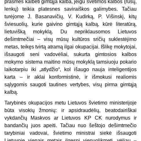
prasmės kalbėti gimtąja kalba, jeigu svetimos kalbos (rusų,
lenkų) teikia platesnes saviraiškos galimybes. Tačiau
turėjome J. Basanavičių, V. Kudirką, P. Višinskį, kitų
šviesuolių, kurie gaivino gimtąją kalbą, kūrė literatūrą,
lietuvišką mokyklą. Du nepriklausomos Lietuvos
dešimtmečiai – visų mūsų kultūros sričių suklestėjimo
metas, teikęs tvirtą atramą ilgai okupacijai. Išlikę mokytojai,
išsaugoti seni vadovėliai, sukurta gimtosios kalbos
mokymo sistema maitino mūsų mokyklą tamsiuoju pokario
laikotarpiu iki „atlydžio“, kol išaugo nauja inteligentijos
karta – ir aklai konformistinė, ir išmokusi realiomis
sąlygomis saugoti tautines vertybes, visų pirma gimtąją
kalbą.
Tarybinės okupacijos metu Lietuvos švietimo ministerijoje
būta visokių žmonių: ir apsidraudėlių, beatodairiškai
vykdančių Maskvos ar Lietuvos KP CK nurodymus ir
bandančių juos apeiti. Tačiau nuo šeštojo dešimtmečio
tarybiniai vadovai, švietimo ministrai siekė išsaugoti
Lietuvoje vienais metais ilgesnį vienuolikmetį, vėliau –