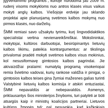
įgyvendinimo programos“, kurioje nurodoma jau 2009 m.
rudenį visoms mokykloms nuo antros klasės visus vaikus
mokyti anglų kalbos. Viešojoje erdvėje jau sklando
projektai apie planuojamą svetimos kalbos mokymą nuo
pirmos klasės, nuo darželių.
ŠMM remiasi savo užsakytu tyrimu, kurį lingvodidaktikos
specialistai vertina nevienareikšmiškai. Mokslininkai,
mokytojai, kultūros darbuotojai, besirūpinantys lietuvių
kalbos likimu, pateikia kontrargumentus: ar tikslinga
privalomai pradėti mokyti svetimos kalbos visus mokinius,
kol nesusiformavę gimtosios kalbos pagrindai. Jie
akivaizdžiai pralaimi: numatytą programą visokeriopai
remia švietimo vadovai, kurių rankose valdžia ir pinigai, o
gimtosios kalbos teises gina žymiai mažesnes galias turinti
Valstybinė lietuvių kalbos komisija ir atskiri entuziastai,
ŠMM nepavaldūs ar nebepavaldūs. Asmenys,
priklausantys šios ministerijos žinyboms, turi patylėti ar būti
atsargūs kaip ir ministrų koalicijos partneriai. Lietuvos
kultūros žmonės tyli: gal nesuvokia, kad kažkokiais