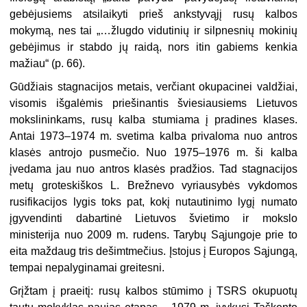
gebėjusiems atsilaikyti prieš ankstyvąjį rusų kalbos
mokymą, nes tai „…žlugdo vidutinių ir silpnesnių mokinių
gebėjimus ir stabdo jų raidą, nors itin gabiems kenkia
mažiau“ (p. 66).
Gūdžiais stagnacijos metais, verčiant okupacinei valdžiai,
visomis išgalėmis priešinantis šviesiausiems Lietuvos
mokslininkams, rusų kalba stumiama į pradines klases.
Antai 1973–1974 m. svetima kalba privaloma nuo antros
klasės antrojo pusmečio. Nuo 1975–1976 m. ši kalba
įvedama jau nuo antros klasės pradžios. Tad stagnacijos
metų groteskiškos L. Brežnevo vyriausybės vykdomos
rusifikacijos lygis toks pat, kokį nutautinimo lygį numato
įgyvendinti dabartinė Lietuvos švietimo ir mokslo
ministerija nuo 2009 m. rudens. Tarybų Sąjungoje prie to
eita maždaug tris dešimtmečius. Įstojus į Europos Sąjungą,
tempai nepalyginamai greitesni.
Grįžtam į praeitį: rusų kalbos stūmimo į TSRS okupuotų