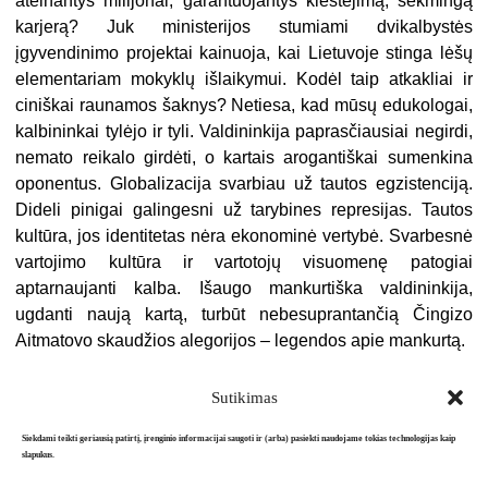
ateinantys milijonai, garantuojantys klestėjimą, sėkmingą
karjerą? Juk ministerijos stumiami dvikalbystės
įgyvendinimo projektai kainuoja, kai Lietuvoje stinga lėšų
elementariam mokyklų išlaikymui. Kodėl taip atkakliai ir
ciniškai raunamos šaknys? Netiesa, kad mūsų edukologai,
kalbininkai tylėjo ir tyli. Valdininkija paprasčiausiai negirdi,
nemato reikalo girdėti, o kartais arogantiškai sumenkina
oponentus. Globalizacija svarbiau už tautos egzistenciją.
Dideli pinigai galingesni už tarybines represijas. Tautos
kultūra, jos identitetas nėra ekonominė vertybė. Svarbesnė
vartojimo kultūra ir vartotojų visuomenę patogiai
aptarnaujanti kalba. Išaugo mankurtiška valdininkija,
ugdanti naują kartą, turbūt nebesuprantančią Čingizo
Aitmatovo skaudžios alegorijos – legendos apie mankurtą.
Sutikimas
Siekdami teikti geriausią patirtį, įrenginio informacijai saugoti ir (arba) pasiekti naudojame tokias technologijas kaip
slapukus.