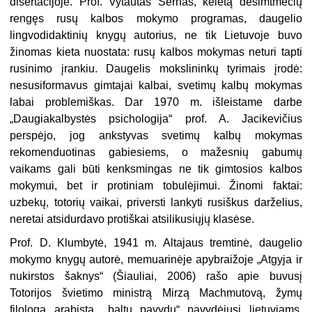
disertacijoje. Prof. Vytautas Šernas, keletą dešimtmečių
rengęs rusų kalbos mokymo programas, daugelio
lingvodidaktinių knygų autorius, ne tik Lietuvoje buvo
žinomas kieta nuostata: rusų kalbos mokymas neturi tapti
rusinimo įrankiu. Daugelis mokslininkų tyrimais įrodė:
nesusiformavus gimtajai kalbai, svetimų kalbų mokymas
labai problemiškas. Dar 1970 m. išleistame darbe
„Daugiakalbystės psichologija“ prof. A. Jacikevičius
perspėjo, jog ankstyvas svetimų kalbų mokymas
rekomenduotinas gabiesiems, o mažesnių gabumų
vaikams gali būti kenksmingas ne tik gimtosios kalbos
mokymui, bet ir protiniam tobulėjimui. Žinomi faktai:
uzbekų, totorių vaikai, priversti lankyti rusiškus darželius,
neretai atsidurdavo protiškai atsilikusiųjų klasėse.
Prof. D. Klumbytė, 1941 m. Altajaus tremtinė, daugelio
mokymo knygų autorė, memuarinėje apybraižoje „Atgyja ir
nukirstos šaknys“ (Šiauliai, 2006) rašo apie buvusį
Totorijos švietimo ministrą Mirzą Machmutovą, žymų
filologą arabistą, „baltu pavydu“ pavydėjusį lietuviams,