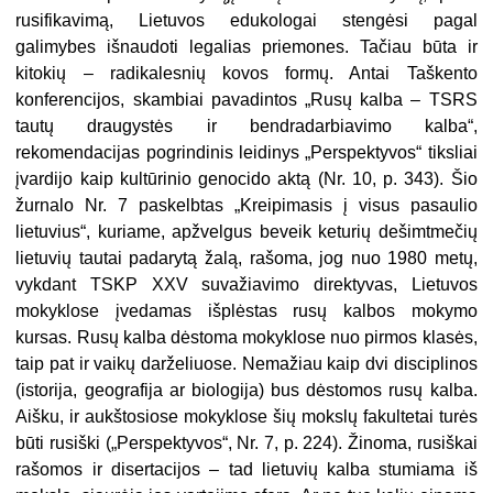
rusifikavimą, Lietuvos edukologai stengėsi pagal
galimybes išnaudoti legalias priemones. Tačiau būta ir
kitokių – radikalesnių kovos formų. Antai Taškento
konferencijos, skambiai pavadintos „Rusų kalba – TSRS
tautų draugystės ir bendradarbiavimo kalba“,
rekomendacijas pogrindinis leidinys „Perspektyvos“ tiksliai
įvardijo kaip kultūrinio genocido aktą (Nr. 10, p. 343). Šio
žurnalo Nr. 7 paskelbtas „Kreipimasis į visus pasaulio
lietuvius“, kuriame, apžvelgus beveik keturių dešimtmečių
lietuvių tautai padarytą žalą, rašoma, jog nuo 1980 metų,
vykdant TSKP XXV suvažiavimo direktyvas, Lietuvos
mokyklose įvedamas išplėstas rusų kalbos mokymo
kursas. Rusų kalba dėstoma mokyklose nuo pirmos klasės,
taip pat ir vaikų darželiuose. Nemažiau kaip dvi disciplinos
(istorija, geografija ar biologija) bus dėstomos rusų kalba.
Aišku, ir aukštosiose mokyklose šių mokslų fakultetai turės
būti rusiški („Perspektyvos“, Nr. 7, p. 224). Žinoma, rusiškai
rašomos ir disertacijos – tad lietuvių kalba stumiama iš