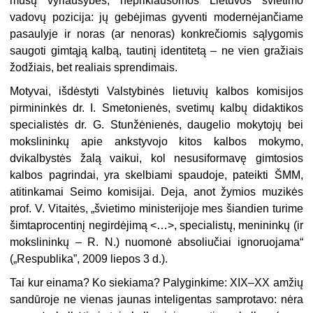
mūsų vyriausybės, nepriklausomos Lietuvos švietimo
vadovų pozicija: jų gebėjimas gyventi modernėjančiame
pasaulyje ir noras (ar nenoras) konkrečiomis sąlygomis
saugoti gimtąją kalbą, tautinį identitetą – ne vien gražiais
žodžiais, bet realiais sprendimais.
Motyvai, išdėstyti Valstybinės lietuvių kalbos komisijos
pirmininkės dr. I. Smetonienės, svetimų kalbų didaktikos
specialistės dr. G. Stunžėnienės, daugelio mokytojų bei
mokslininkų apie ankstyvojo kitos kalbos mokymo,
dvikalbystės žalą vaikui, kol nesusiformavę gimtosios
kalbos pagrindai, yra skelbiami spaudoje, pateikti ŠMM,
atitinkamai Seimo komisijai. Deja, anot žymios muzikės
prof. V. Vitaitės, „švietimo ministerijoje mes šiandien turime
šimtaprocentinį negirdėjimą <…>, specialistų, menininkų (ir
mokslininkų – R. N.) nuomonė absoliučiai ignoruojama“
(„Respublika”, 2009 liepos 3 d.).
Tai kur einama? Ko siekiama? Palyginkime: XIX–XX amžių
sandūroje ne vienas jaunas inteligentas samprotavo: nėra