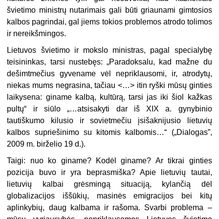
švietimo ministrų nutarimais gali būti griaunami gimtosios
kalbos pagrindai, gal jiems tokios problemos atrodo tolimos
ir nereikšmingos.
Lietuvos švietimo ir mokslo ministras, pagal specialybę
teisininkas, tarsi nustebęs: „Paradoksalu, kad mažne du
dešimtmečius gyvename vėl nepriklausomi, ir, atrodytų,
niekas mums negrasina, tačiau <…> itin ryški mūsų ginties
laikysena: giname kalbą, kultūrą, tarsi jas iki šiol kažkas
pultų“ ir siūlo „…atsisakyti dar iš XIX a. gynybinio
tautiškumo kilusio ir sovietmečiu įsišaknijusio lietuvių
kalbos supriešinimo su kitomis kalbomis…“ („Dialogas”,
2009 m. birželio 19 d.).
Taigi: nuo ko giname? Kodėl giname? Ar tikrai ginties
pozicija buvo ir yra beprasmiška? Apie lietuvių tautai,
lietuvių kalbai grėsmingą situaciją, kylančią dėl
globalizacijos iššūkių, masinės emigracijos bei kitų
aplinkybių, daug kalbama ir rašoma. Svarbi problema –