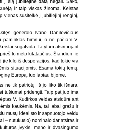
ti į šią jubiliejinę datą negali. Sako,
ūrėją ir taip viskas žinoma. Keistas
vienas susitelkė į jubiliejinį renginį,
škilęs generolo Ivano Danilovičiaus
tai paminklas himnui, o ne pačiam V.
 Keistai sugalvota. Tarytum atsiribojant
 prieš to meto kitataučius. Šiandien jie
 jie kilo iš desperacijos, kad tokie yra
ėmis situacijomis. Esama tokių temų,
loginę Europą, tuo labiau bijome.
ne tik patriotų. Iš jo liko tik išnara,
ei tuštumai pridengti. Taip pat juo ima
kvėptas V. Kudirkos veidas atsidūrė ant
nėmis kaukėmis. Na, tai labai gražu ir
siu mūsų idealisto ir sapnuotojo veidu
ai – nutukusio) nominalo dar atsiras ir
s kultūros įvykis, meno ir dvasingumo