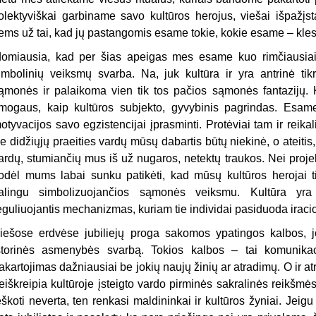
olektyviškai garbiname savo kultūros herojus, viešai išpažįs
iems už tai, kad jų pastangomis esame tokie, kokie esame – klesti
domiausia, kad per šias apeigas mes esame kuo rimčiausiai n
imbolinių veiksmų svarba. Na, juk kultūra ir yra antrinė ti
ąmonės ir palaikoma vien tik tos pačios sąmonės fantazijų. K
mogaus, kaip kultūros subjekto, gyvybinis pagrindas. Esa
otyvacijos savo egzistencijai įprasminti. Protėviai tam ir reika
e didžiųjų praeities vardų mūsų dabartis būtų niekinė, o ateitis, 
ardų, stumiančių mus iš už nugaros, netektų traukos. Nei projekt
odėl mums labai sunku patikėti, kad mūsų kultūros herojai t
alingu simbolizuojančios sąmonės veiksmu. Kultūra yra
eguliuojantis mechanizmas, kuriam tie individai pasiduoda iraci
iešose erdvėse jubiliejų proga sakomos ypatingos kalbos, jo
storinės asmenybės svarbą. Tokios kalbos – tai komunikac
akartojimas dažniausiai be jokių naujų žinių ar atradimų. O ir atr
eiškreipia kultūroje įsteigto vardo pirminės sakralinės reikšmė
eškoti neverta, ten renkasi maldininkai ir kultūros žyniai. Jeig