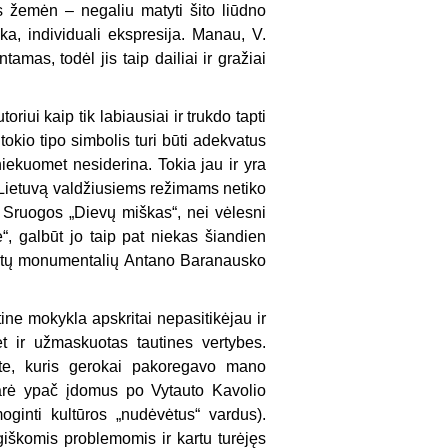
s žemėn – negaliu matyti šito liūdno
a, individuali ekspresija. Manau, V.
mas, todėl jis taip dailiai ir gražiai
oriui kaip tik labiausiai ir trukdo tapti
okio tipo simbolis turi būti adekvatus
 niekuomet nesiderina. Tokia jau ir yra
ms Lietuvą valdžiusiems režimams netiko
o Sruogos „Dievų miškas“, nei vėlesni
ė“, galbūt jo taip pat niekas šiandien
aktų monumentalių Antano Baranausko
ne mokykla apskritai nepasitikėjau ir
 ir užmaskuotas tautines vertybes.
tete, kuris gerokai pakoregavo mano
darė ypač įdomus po Vytauto Kavolio
oginti kultūros „nudėvėtus“ vardus).
škomis problemomis ir kartu turėjęs