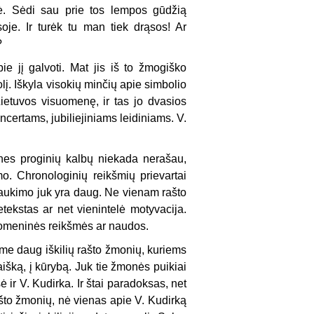
inė. Sėdi sau prie tos lempos gūdžią
soje. Ir turėk tu man tiek drąsos! Ar
?
e jį galvoti. Mat jis iš to žmogiško
olį. Iškyla visokių minčių apie simbolio
ietuvos visuomenę, ir tas jo dvasios
certams, jubiliejiniams leidiniams. V.
 nes proginių kalbų niekada nerašau,
. Chronologinių reikšmių prievartai
ašaukimo juk yra daug. Ne vienam rašto
etekstas ar net vienintelė motyvacija.
suomeninės reikšmės ar naudos.
me daug iškilių rašto žmonių, kuriems
raišką, į kūrybą. Juk tie žmonės puikiai
ė ir V. Kudirka. Ir štai paradoksas, net
ašto žmonių, nė vienas apie V. Kudirką