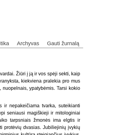
itika
Archyvas
Gauti žurnalą
ardai. Žiūri į ją ir vos spėji sekti, kaip
l pranyksta, kiekviena pralekia pro mus
 nuopelnais, ypatybėmis. Tarsi kokio
s ir nepakeičiama tvarka, suteikianti
pi seniausi magiškieji ir mitologiniai
iko tarpsniais žmonės ima elgtis ir
i protėvių dvasias. Jubiliejinių įvykių
irminius kultūrą steigiančius įvykius,