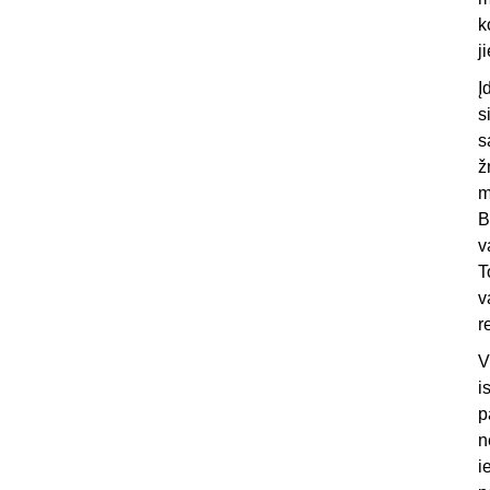
k
j
Į
s
s
ž
m
B
v
T
v
r
V
i
p
n
i