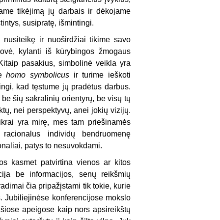
tame tikėjimą jų darbais ir dėkojame
ntys, susipratę, išmintingi.
usiteikę ir nuoširdžiai tikime savo
krovė, kylanti iš kūrybingos žmogaus
itaip pasakius, simbolinė veikla yra
me
homo symbolicus
ir turime ieškoti
lingi, kad tęstume jų pradėtus darbus.
be šių sakralinių orientyrų, be visų tų
ų, nei perspektyvų, anei jokių vizijų.
ikrai yra mirę, mes tam priešinamės
 racionalus individų bendruomenę
onaliai, patys to nesuvokdami.
s kasmet patvirtina vienos ar kitos
ija be informacijos, senų reikšmių
adimai čia pripažįstami tik tokie, kurie
s. Jubiliejinėse konferencijose mokslo
u šiose apeigose kaip nors apsireikštų