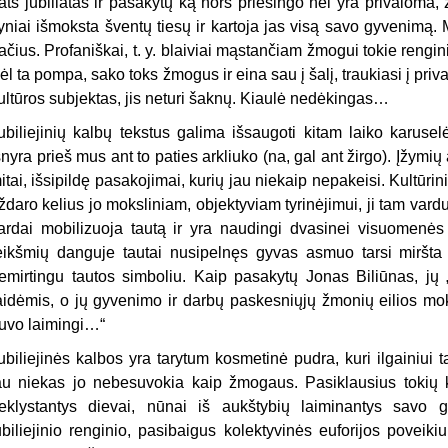
ats jubiliatas ir pasakytų ką nors priešingo nei yra privaloma, žy
yniai išmoksta šventų tiesų ir kartoja jas visą savo gyvenimą.
ačius. Profaniškai, t. y. blaiviai mąstančiam žmogui tokie rengi
ėl ta pompa, sako toks žmogus ir eina sau į šalį, traukiasi į priva
ultūros subjektas, jis neturi šaknų. Kiaulė nedėkingas…
ubiliejinių kalbų tekstus galima išsaugoti kitam laiko karusel
šnyra prieš mus ant to paties arkliuko (na, gal ant žirgo). Įžym
itai, išsipildę pasakojimai, kurių jau niekaip nepakeisi. Kultūr
ždaro kelius jo moksliniam, objektyviam tyrinėjimui, ji tam vardu
ardai mobilizuoja tautą ir yra naudingi dvasinei visuomenės g
eikšmių danguje tautai nusipelnęs gyvas asmuo tarsi miršta t
emirtingu tautos simboliu. Kaip pasakytų Jonas Biliūnas, jų 
aidėmis, o jų gyvenimo ir darbų paskesniųjų žmonių eilios mok
uvo laimingi…“
ubiliejinės kalbos yra tarytum kosmetinė pudra, kuri ilgainiu
au niekas jo nebesuvokia kaip žmogaus. Pasiklausius tokių 
eklystantys dievai, nūnai iš aukštybių laiminantys savo g
ubiliejinio renginio, pasibaigus kolektyvinės euforijos poveikiui