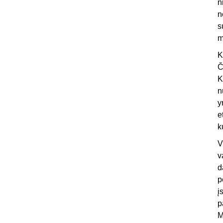
n
n
s
m
K
Č
K
n
y
e
k
V
v
d
p
į
p
M