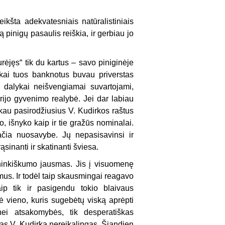
kšta adekvatesniais natūralistiniais
ą pinigų pasaulis reiškia, ir gerbiau jo
rėjęs“ tik du kartus – savo piniginėje
 kai tuos banknotus buvau priverstas
i dalykai neišvengiamai suvartojami,
rijo gyvenimo realybė. Jei dar labiau
rkau pasirodžiusius V. Kudirkos raštus
o, išnyko kaip ir tie gražūs nominalai.
vačia nuosavybe. Jų nepasisavinsi ir
ąsinanti ir skatinanti šviesa.
ninkiškumo jausmas. Jis į visuomenę
amus. Ir todėl taip skausmingai reagavo
ip tik ir pasigendu tokio blaivaus
 vieno, kuris sugebėtų viską aprėpti
nei atsakomybės, tik desperatiškas
vas V. Kudirka nereikalingas. Šiandien