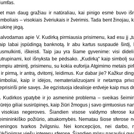
riumfas.
et man daug gražiau ir natūraliau, kai pinigo esmė buvo išrei
imboliais – visokiais žvėriukais ir žvėrimis. Tada bent žinojau, k
aukinę jėgą.
alvodamas apie V. Kudirką pirmiausia prisimenu, kad esu jį „tu
aip labai įspūdingą banknotą. Ir abu kartus suspaudė širdį,
usmulkinti, iškeisti. Taip jau yra šiame gyvenime: visi didel
utrupinami, kol išnyksta be pėdsako. „Kudirką“ kaip simbolį su
tempiu atmintį, prisimenu, su kokia euforija Atgimimo metais pi
 ir pirmą, ir antrą, dvitomį, leidimus. Kur dabar jie? Kažkur ding
imboliai, kaip ir idėjos, nematerializuojami ir netampa pri
eprisiriši prie savęs. Jie egzistuoja idealioje erdvėje kaip mus dr
. Kudirkos ypatybė ir jo asmeninė problema – sveikas šeimi
iūrėjo giliai susirūpinęs, kaip žiūri žmogus į savo gimtuosius n
 visokias negeroves. Šiandien visose valdymo sferose ka
eimininkiško požiūrio, atsakomybės. Nematau šiose sferose nė
ieningos tvarkos žvilgsniu. Nei koncepcijos, nei darbo, 
rūkčiojimas viešų interesų sferose. Šiandien mūsų pasauliui gy