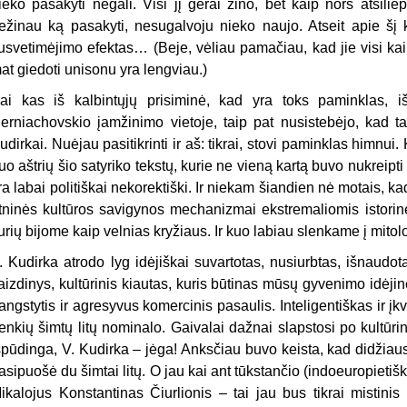
ieko pasakyti negali. Visi jį gerai žino, bet kaip nors atsiliep
ežinau ką pasakyti, nesugalvoju nieko naujo. Atseit apie šį k
usvetimėjimo efektas… (Beje, vėliau pamačiau, kad jie visi kaip 
at giedoti unisonu yra lengviau.)
ai kas iš kalbintųjų prisiminė, kad yra toks paminklas, i
erniachovskio įamžinimo vietoje, taip pat nusistebėjo, kad 
udirkai. Nuėjau pasitikrinti ir aš: tikrai, stovi paminklas himnui.
uo aštrių šio satyriko tekstų, kurie ne vieną kartą buvo nukreipti
ra labai politiškai nekorektiški. Ir niekam šiandien nė motais, kad
tninės kultūros savigynos mechanizmai ekstremaliomis istorin
urių bijome kaip velnias kryžiaus. Ir kuo labiau slenkame į mito
. Kudirka atrodo lyg idėjiškai suvartotas, nusiurbtas, išnaudotas 
aizdinys, kultūrinis kiautas, kuris būtinas mūsų gyvenimo idėjin
angstytis ir agresyvus komercinis pasaulis. Inteligentiškas ir į
enkių šimtų litų nominalo. Gaivalai dažnai slapstosi po kultūri
spūdinga, V. Kudirka – jėga! Anksčiau buvo keista, kad didžiau
asipuošė du šimtai litų. O jau kai ant tūkstančio (indoeuropietišk
ikalojus Konstantinas Čiurlionis – tai jau bus tikrai mistini