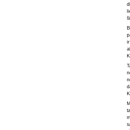
d
l
š
B
p
i
a
K
T
n
n
d
K
M
t
m
s