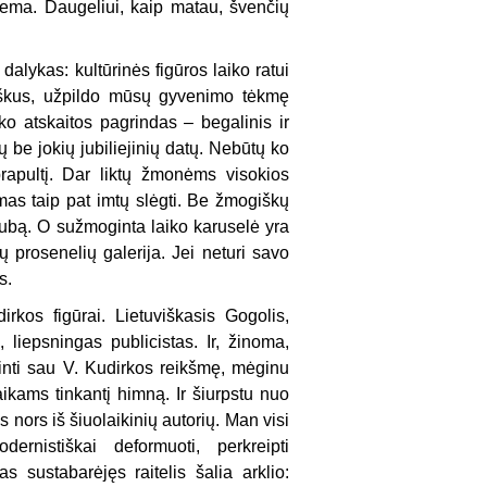
lema. Daugeliui, kaip matau, švenčių
 dalykas: kultūrinės figūros laiko ratui
taškus, užpildo mūsų gyvenimo tėkmę
o atskaitos pagrindas – begalinis ir
be jokių jubiliejinių datų. Nebūtų ko
 prapultį. Dar liktų žmonėms visokios
mas taip pat imtų slėgti. Be žmogiškų
siaubą. O sužmoginta laiko karuselė yra
 prosenelių galerija. Jei neturi savo
s.
rkos figūrai. Lietuviškasis Gogolis,
, liepsningas publicistas. Ir, žinoma,
minti sau V. Kudirkos reikšmę, mėginu
laikams tinkantį himną. Ir šiurpstu nuo
 nors iš šiuolaikinių autorių. Man visi
dernistiškai deformuoti, perkreipti
 sustabarėjęs raitelis šalia arklio: