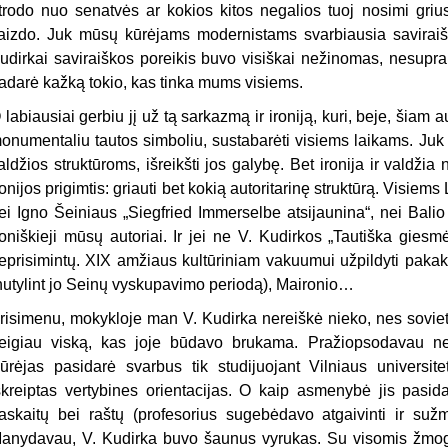
trodo nuo senatvės ar kokios kitos negalios tuoj nosimi griu
aizdo. Juk mūsų kūrėjams modernistams svarbiausia saviraišk
udirkai saviraiškos poreikis buvo visiškai nežinomas, nesupranta
adarė kažką tokio, kas tinka mums visiems.
 labiausiai gerbiu jį už tą sarkazmą ir ironiją, kuri, beje, šiam aut
onumentaliu tautos simboliu, sustabarėti visiems laikams. Juk t
aldžios struktūroms, išreikšti jos galybę. Bet ironija ir valdžia
ronijos prigimtis: griauti bet kokią autoritarinę struktūrą. Visie
ei Igno Šeiniaus „Siegfried Immerselbe atsijaunina“, nei Bali
roniškieji mūsų autoriai. Ir jei ne V. Kudirkos „Tautiška giesm
eprisimintų. XIX amžiaus kultūriniam vakuumui užpildyti pak
nutylint jo Seinų vyskupavimo periodą), Maironio…
risimenu, mokykloje man V. Kudirka nereiškė nieko, nes sovieti
eigiau viską, kas joje būdavo brukama. Pražiopsodavau net
ūrėjas pasidarė svarbus tik studijuojant Vilniaus universi
škreiptas vertybines orientacijas. O kaip asmenybė jis pasi
askaitų bei raštų (profesorius sugebėdavo atgaivinti ir sužm
anydavau, V. Kudirka buvo šaunus vyrukas. Su visomis žmogi