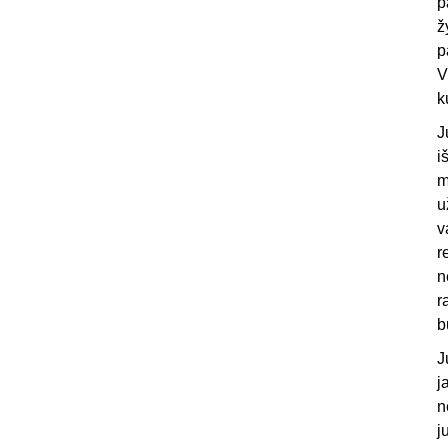
p
ž
p
V
k
J
i
m
u
v
r
n
r
b
J
j
n
j