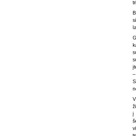
t
B
s
l
G
k
s
s
į
–
S
n
V
ž
į
š
v
t