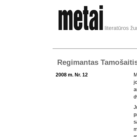
literatūros žu
Regimantas Tamošaitis
2008 m. Nr. 12
M
j
a
d
J
p
s
m
m