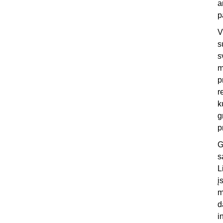
a
p
V
s
s
m
p
r
k
g
p
G
s
L
į
m
d
i