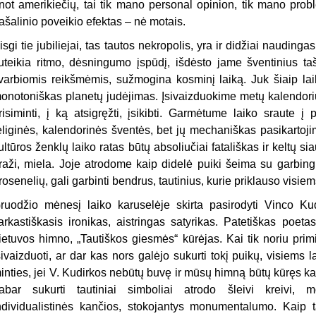
not amerikiečių, tai tik mano personal opinion, tik mano prob
ašalinio poveikio efektas – nė motais.
isgi tie jubiliejai, tas tautos nekropolis, yra ir didžiai naudingas
uteikia ritmo, dėsningumo įspūdį, išdėsto jame šventinius 
varbiomis reikšmėmis, sužmogina kosminį laiką. Juk šiaip laik
onotoniškas planetų judėjimas. Įsivaizduokime metų kalendorių 
risiminti, į ką atsigręžti, įsikibti. Garmėtume laiko sraute į
eliginės, kalendorinės šventės, bet jų mechaniškas pasikartoji
ultūros ženklų laiko ratas būtų absoliučiai fatališkas ir keltų 
raži, miela. Joje atrodome kaip didelė puiki šeima su garbingų
rosenelių, gali garbinti bendrus, tautinius, kurie priklauso visiem
ruodžio mėnesį laiko karuselėje skirta pasirodyti Vinco Kudi
arkastiškasis ironikas, aistringas satyrikas. Patetiškas poetas
ietuvos himno, „Tautiškos giesmės“ kūrėjas. Kai tik noriu pri
sivaizduoti, ar dar kas nors galėjo sukurti tokį puikų, visiems 
inties, jei V. Kudirkos nebūtų buvę ir mūsų himną būtų kūręs kas
abar sukurti tautiniai simboliai atrodo šleivi kreivi, mo
ndividualistinės kančios, stokojantys monumentalumo. Kaip tas