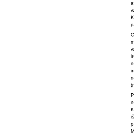
a
v
K
p
O
m
v
i
n
i
n
(
P
n
K
i
p
M