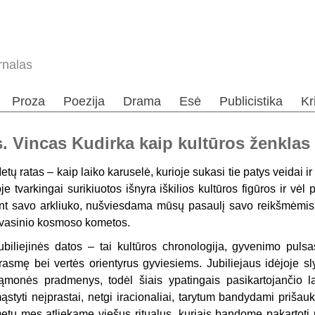
rnalas
Proza
Poezija
Drama
Esė
Publicistika
Kr
. Vincas Kudirka kaip kultūros ženklas
etų ratas – kaip laiko karuselė, kurioje sukasi tie patys veidai ir v
oje tvarkingai surikiuotos išnyra iškilios kultūros figūros ir vė
nt savo arkliuko, nušviesdama mūsų pasaulį savo reikšmėmis,
vasinio kosmoso kometos.
ubiliejinės datos – tai kultūros chronologija, gyvenimo pulsa
rasmę bei vertės orientyrus gyviesiems. Jubiliejaus idėjoje sly
ąmonės pradmenys, todėl šiais ypatingais pasikartojančio la
ąstyti neįprastai, netgi iracionaliai, tarytum bandydami prišaukt
etu mes atliekame viešus ritualus, kuriais bandome pakartoti p