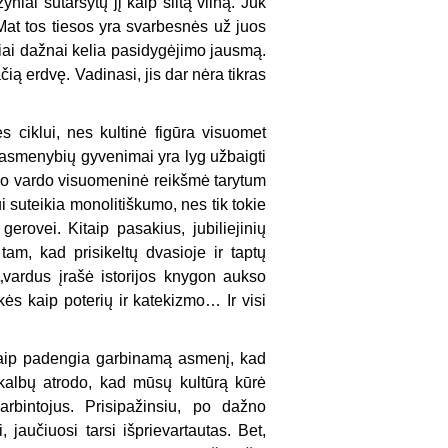
niai sutaršytų jį kaip šiltą vilną. Juk
 Mat tos tiesos yra svarbesnės už juos
niai dažnai kelia pasidygėjimo jausmą.
čią erdvę. Vadinasi, jis dar nėra tikras
ės ciklui, nes kultinė figūra visuomet
ių asmenybių gyvenimai yra lyg užbaigti
inio vardo visuomeninė reikšmė tarytum
i suteikia monolitiškumo, nes tik tokie
erovei. Kitaip pasakius, jubiliejinių
am, kad prisikeltų dvasioje ir taptų
„vardus įrašė istorijos knygon aukso
ės kaip poterių ir katekizmo… Ir visi
i taip padengia garbinamą asmenį, kad
kalbų atrodo, kad mūsų kultūrą kūrė
arbintojus. Prisipažinsiu, po dažno
, jaučiuosi tarsi išprievartautas. Bet,