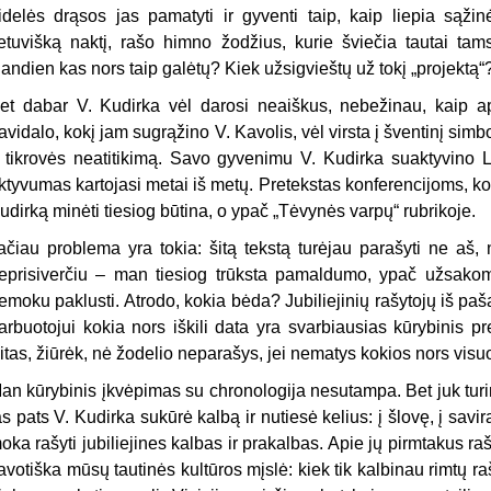
idelės drąsos jas pamatyti ir gyventi taip, kaip liepia sąž
ietuvišką naktį, rašo himno žodžius, kurie šviečia tautai tam
iandien kas nors taip galėtų? Kiek užsigvieštų už tokį „projektą“
et dabar V. Kudirka vėl darosi neaiškus, nebežinau, kaip api
avidalo, kokį jam sugrąžino V. Kavolis, vėl virsta į šventinį simb
r tikrovės neatitikimą. Savo gyvenimu V. Kudirka suaktyvino L
ktyvumas kartojasi metai iš metų. Pretekstas konferencijoms, kon
udirką minėti tiesiog būtina, o ypač „Tėvynės varpų“ rubrikoje.
ačiau problema yra tokia: šitą tekstą turėjau parašyti ne aš,
eprisiverčiu – man tiesiog trūksta pamaldumo, ypač užsakomo
emoku paklusti. Atrodo, kokia bėda? Jubiliejinių rašytojų iš p
arbuotojui kokia nors iškili data yra svarbiausias kūrybinis pr
itas, žiūrėk, nė žodelio neparašys, jei nematys kokios nors vi
an kūrybinis įkvėpimas su chronologija nesutampa. Bet juk turi
as pats V. Kudirka sukūrė kalbą ir nutiesė kelius: į šlovę, į savi
oka rašyti jubiliejines kalbas ir prakalbas. Apie jų pirmtakus raš
avotiška mūsų tautinės kultūros mįslė: kiek tik kalbinau rimtų r