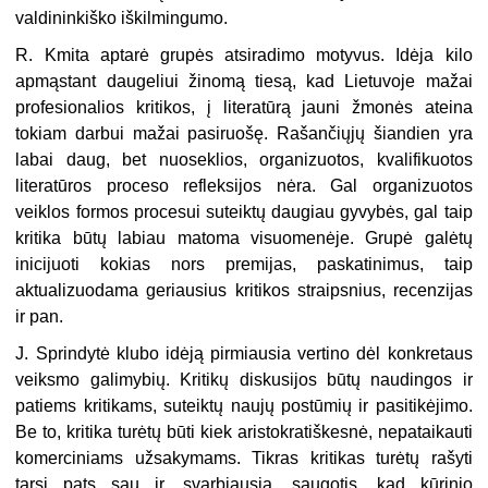
valdininkiško iškilmingumo.
R. Kmita aptarė grupės atsiradimo motyvus. Idėja kilo
apmąstant daugeliui žinomą tiesą, kad Lietuvoje mažai
profesionalios kritikos, į literatūrą jauni žmo­nės ateina
tokiam darbui mažai pasiruošę. Rašančiųjų šiandien yra
labai daug, bet nuoseklios, organizuotos, kvalifikuotos
literatūros proceso refleksijos nėra. Gal organizuotos
veiklos formos procesui suteiktų daugiau gyvybės, gal taip
kri­tika būtų labiau matoma visuomenėje. Grupė galėtų
inicijuoti kokias nors pre­mijas, paskatinimus, taip
aktualizuodama geriausius kritikos straipsnius, recen­zijas
ir pan.
J. Sprindytė klubo idėją pirmiausia vertino dėl konkretaus
veiksmo galimy­bių. Kritikų diskusijos būtų naudingos ir
patiems kritikams, suteiktų naujų po­stūmių ir pasitikėjimo.
Be to, kritika turėtų būti kiek aristokratiškesnė, nepa­taikauti
komerciniams užsakymams. Tikras kritikas turėtų rašyti
tarsi pats sau ir, svarbiausia, saugotis, kad kūrinio