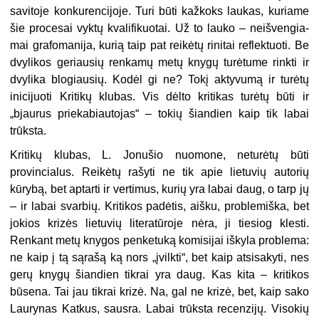
savitoje konkurencijoje. Turi būti kaž­koks laukas, kuriame
šie procesai vyktų kvalifikuotai. Už to lauko – neišvengia­
mai grafomanija, kurią taip pat reikėtų rinitai reflektuoti. Be
dvylikos geriausių renkamų metų knygų turėtume rinkti ir
dvylika blogiausių. Kodėl gi ne? Tokį aktyvumą ir turėtų
inicijuoti Kritikų klubas. Vis dėlto kritikas turėtų būti ir
„bjaurus priekabiautojas“ – tokių šiandien kaip tik labai
trūksta.
Kritikų klubas, L. Jonušio nuomone, neturėtų būti
provincialus. Reikėtų rašy­ti ne tik apie lietuvių autorių
kūrybą, bet aptarti ir vertimus, kurių yra labai daug, o tarp jų
– ir labai svarbių. Kritikos padėtis, aišku, problemiška, bet
jokios krizės lietuvių literatūroje nėra, ji tiesiog klesti.
Renkant metų knygos penke­tuką komisijai iškyla problema:
ne kaip į tą sąrašą ką nors „įvilkti“, bet kaip atsisakyti, nes
gerų knygų šiandien tikrai yra daug. Kas kita – kritikos
būsena. Tai jau tikrai krizė. Na, gal ne krizė, bet, kaip sako
Laurynas Katkus, sausra. Labai trūksta recenzijų. Visokių