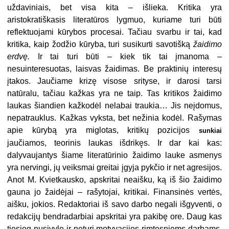
uždaviniais, bet visa kita – išlieka. Kritika yra
aristokratiškasis literatūros lygmuo, kuriame turi būti
reflektuojami kūrybos procesai. Tačiau svarbu ir tai, kad
kritika, kaip žodžio kūryba, turi susikurti savotišką
žaidimo
erdvę.
Ir tai turi būti – kiek tik tai įmanoma –
nesuinteresuotas, laisvas žaidimas. Be praktinių interesų
įtakos. Jaučiame krizę visose srityse, ir darosi tarsi
natūralu, tačiau kažkas yra ne taip. Tas kritikos žaidimo
laukas šiandien kažkodėl nelabai traukia… Jis neįdomus,
nepatrauklus. Kažkas vyksta, bet nežinia kodėl. Rašymas
apie kūrybą yra mig­lotas, kritikų pozicijos
sunkiai
jaučiamos, teorinis laukas išdrikęs. Ir dar kai kas:
dalyvaujantys šiame literatūrinio žaidimo lauke asmenys
yra nervingi, jų veiks­mai greitai įgyja pykčio ir net agresijos.
Anot M. Kvietkausko, apskritai neaišku, ką iš šio žaidimo
gauna jo žaidėjai – rašytojai, kritikai. Finansinės vertės,
aišku, jokios. Redaktoriai iš savo darbo negali išgyventi, o
redakcijų bendradarbiai apskritai yra pakibę ore. Daug kas
tiesiog nusivylę ir neturi motyvacijos rimtes­niems darbams.