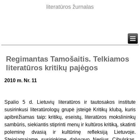
literatūros žurnalas
Regimantas Tamošaitis. Telkiamos
literatūros kritikų pajėgos
2010 m. Nr. 11
Spalio 5 d. Lietuvių literatūros ir tautosakos institute
susirinkusi literatū­rologų grupė įsteigė Kritikų klubą, kuris
apibrėžiamas taip: kritikų, eseistų, literatūros mokslininkų
sambūris, siekiantis stiprinti menų ir kultūros kritiką, skatinti
poleminę dvasią ir kultūrinę refleksiją Lietuvoje.
Steigiamajame susi­rinkime dalyvavo Nerijus Cibulskas,