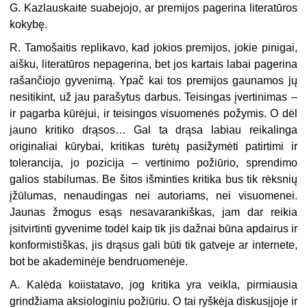
G. Kazlauskaitė suabejojo, ar premijos pagerina literatūros
kokybę.
R. Tamošaitis replikavo, kad jokios premijos, jokie pinigai,
aišku, literatūros nepagerina, bet jos kartais labai pagerina
rašančiojo gyvenimą. Ypač kai tos pre­mijos gaunamos jų
nesitikint, už jau parašytus darbus. Teisingas įvertinimas –
ir pagarba kūrėjui, ir teisingos visuomenės požymis. O dėl
jauno kritiko drąsos… Gal ta drąsa labiau reikalinga
originaliai kūrybai, kritikas turėtų pasižymėti patirtimi ir
tolerancija, jo pozicija – vertinimo požiūrio, sprendimo
galios sta­bilumas. Be šitos išminties kritika bus tik rėksnių
įžūlumas, nenaudingas nei autoriams, nei visuomenei.
Jaunas žmogus esąs nesavarankiškas, jam dar reikia
įsitvirtinti gyvenime todėl kaip tik jis dažnai būna apdairus ir
konformistiškas, jis drąsus gali būti tik gatveje ar internete,
bot be akademinėje bendruomenėje.
A. Kalėda koiistatavo, jog kritika yra veikla, pirmiausia
grindžiama aksiologiniu požiūriu. O tai ryškėja diskusįjoje ir