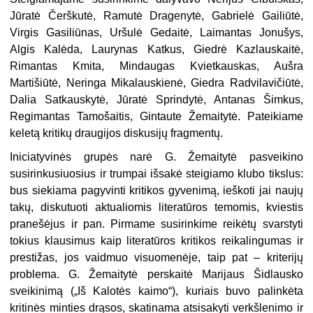
Jūratė Čerškutė, Ramutė Dragenytė, Gab­rielė Gailiūtė,
Virgis Gasiliūnas, Uršulė Gedaitė, Laimantas Jonušys,
Algis Kalėda, Laurynas Katkus, Giedrė Kazlauskaitė,
Rimantas Kmita, Mindaugas Kvietkauskas, Aušra
Martišiūtė, Neringa Mikalauskienė, Giedra Radvilavičiūtė,
Dalia Satkauskytė, Jūratė Sprindytė, Antanas Šimkus,
Regimantas Tamošaitis, Gintaute Žemaitytė. Pateikiame
keletą kritikų draugijos diskusijų fragmentų.
Iniciatyvinės grupės narė G. Žemaitytė pasveikino
susirinkusiuosius ir trum­pai išsakė steigiamo klubo tikslus:
bus siekiama pagyvinti kritikos gyvenimą, ieškoti jai naujų
takų, diskutuoti aktualiomis literatūros temomis, kviestis
pra­nešėjus ir pan. Pirmame susirinkime reikėtų svarstyti
tokius klausimus kaip li­teratūros kritikos reikalingumas ir
prestižas, jos vaidmuo visuomenėje, taip pat – kriterijų
problema. G. Žemaitytė perskaitė Marijaus Šidlausko
sveikinimą („Iš Kalotės kaimo“), kuriais buvo palinkėta
kritinės minties drąsos, skatinama atsisakyti verkšlenimo ir