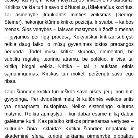
Kritikos veikla turi ir savo didžiuosius, išliekančius kozirius.
Tai asmenybę įtraukiantis minties veiksmas (George
Steiner), nekonjunktūrinė kri­tiko pozicija. Ir svarbu – kalbos
menas. Šios vertybės – laisvas mąstymas ir žo­džio menas
– įgyjamos per ilgą procesą. Kokybiškai kritikai subręsti
reikia daug laiko, o mūsų gyvenimas tokios prabangos
neduoda. Todėl mūsų kritika skubo­ta, elementari, be
subtilių registrų, teorinių atramų, be polėkio, ir visa tai
kritiką blogai veikia. Kritika – tai ir aukštas etinis
sąmoningumas. Kritikas turi mokėti peržengti savo ego
ribas.
Taigi šiandien kritika turi ieškoti savo nišos, jei ji nori būti
gyvybinga. Per dvidešimt metų ši kultūrinės veiklos sritis
yra nepaprastai nuslopinta. Neliko sistemingo kultūros
matymo. Reikia apmąstyti – kur dabar esame ir ką dabar
galėtume kurti. Kas palaiko kritikos primenamas vertybes –
kultūrinė žinia– sklaida? Kritikai šiandien nepalanki ir
akademinė sfera, kurioje teikiama pir­menybė globalios