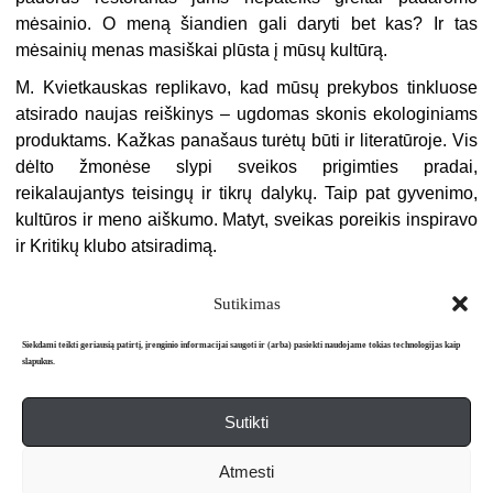
mėsainio. O meną šiandien gali daryti bet kas? Ir tas
mėsainių menas masiškai plūsta į mūsų kultūrą.
M. Kvietkauskas replikavo, kad mūsų prekybos tinkluose
atsirado naujas reiš­kinys – ugdomas skonis ekologiniams
produktams. Kažkas panašaus turėtų būti ir literatūroje. Vis
dėlto žmonėse slypi sveikos prigimties pradai,
reikalaujantys teisingų ir tikrų dalykų. Taip pat gyvenimo,
kultūros ir meno aiškumo. Matyt, sveikas poreikis inspiravo
ir Kritikų klubo atsiradimą.
Sutikimas
Siekdami teikti geriausią patirtį, įrenginio informacijai saugoti ir (arba) pasiekti naudojame tokias technologijas kaip
slapukus.
Sutikti
Apie mus
Redakcija
Prenumerata
Atmesti