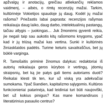
apžvalgų ir anotacijų, greičiau atliekančių rek­lamos
vaidmenį, – aibės, o rimtų recenzijų mažai. Tarkim,
kultūrinėje Vokietijos spaudoje jų daug. Kodėl jų mažai
rašoma? Priežastis labai paprasta: recenzijos rašymas
reikalauja daug laiko, daug darbo, intelektualinių pastangų,
tačiau atlygis – juokingas… Juk žmonėms gyventi reikia,
jie negali taip sau aukotis kitų rašomoms knygoms, ypač
kad ir jų triūsą mažai kas vertina. Sunki ir kultūrinės
žiniasklaidos padėtis. Turime keturis savaitraščius, bet jų
būklė varginga.
R. Tamošaitis priminė žinomus dalykus: redaktoriai iš
autorių reikalauja ge­ros kūrybos ir vertingų, įdomių
straipsnių, bet ką jie patys gali tiems autoriams duoti?
Reikalai klesti tik ten, kur už viską yra adekvačiai
sumokama. Ypač šian­dien, kapitalizmo sąlygomis. Kultūros
funkcionieriai patarinėja, kad leidiniai tu­ri būti naujoviški,
bet už kokius pinigus? Kas mane komandiruos į
literatūrinius pasaulio centrus?