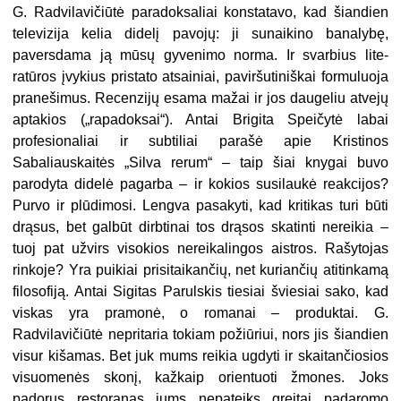
G. Radvilavičiūtė paradoksaliai konstatavo, kad šiandien
televizija kelia didelį pavojų: ji sunaikino banalybę,
paversdama ją mūsų gyvenimo norma. Ir svarbius lite­
ratūros įvykius pristato atsainiai, paviršutiniškai formuluoja
pranešimus. Recenzijų esama mažai ir jos daugeliu atvejų
aptakios („rapadoksai“). Antai Brigita Speičytė labai
profesionaliai ir subtiliai parašė apie Kristinos
Sabaliauskaitės „Silva rerum“ – taip šiai knygai buvo
parodyta didelė pagarba – ir kokios susilaukė reakcijos?
Purvo ir plūdimosi. Lengva pasakyti, kad kritikas turi būti
drąsus, bet galbūt dirbtinai tos drąsos skatinti nereikia –
tuoj pat užvirs visokios nereikalingos aistros. Rašytojas
rinkoje? Yra puikiai prisitaikančių, net kuriančių atitinkamą
filosofiją. Antai Sigitas Parulskis tiesiai šviesiai sako, kad
viskas yra pramonė, o romanai – produktai. G.
Radvilavičiūtė nepritaria tokiam požiūriui, nors jis šiandien
visur kišamas. Bet juk mums reikia ugdyti ir skaitančiosios
visuomenės skonį, kažkaip orientuoti žmones. Joks
padorus restoranas jums nepateiks greitai padaromo