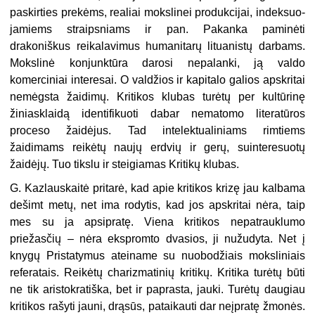
paskirties prekėms, realiai mokslinei produkcijai, indeksuo­
jamiems straipsniams ir pan. Pakanka paminėti
drakoniškus reikalavimus humanitarų lituanistų darbams.
Mokslinė konjunktūra darosi nepalanki, ją val­do
komerciniai interesai. O valdžios ir kapitalo galios apskritai
nemėgsta žaidi­mų. Kritikos klubas turėtų per kultūrinę
žiniasklaidą identifikuoti dabar nema­tomo literatūros
proceso žaidėjus. Tad intelektualiniams rimtiems
žaidimams reikėtų naujų erdvių ir gerų, suinteresuotų
žaidėjų. Tuo tikslu ir steigiamas Kritikų klubas.
G. Kazlauskaitė pritarė, kad apie kritikos krizę jau kalbama
dešimt metų, net ima rodytis, kad jos apskritai nėra, taip
mes su ja apsipratę. Viena kritikos nepatrauklumo
priežasčių – nėra ekspromto dvasios, ji nužudyta. Net į
knygų Pristatymus ateiname su nuobodžiais moksliniais
referatais. Reikėtų charizma­tinių kritikų. Kritika turėtų būti
ne tik aristokratiška, bet ir paprasta, jauki. Turėtų daugiau
kritikos rašyti jauni, drąsūs, pataikauti dar neįpratę žmonės.