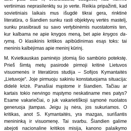
vertinimas neprasilenktų su jo verte. Reikia pripažinti, kad
sovietiniais laikais mus išugdė tikrai gera, rinktinė
literatūra, o šiandien sunku rasti objektyvų vertės mastelį,
sunku prasibrauti su savo verty­binėmis nuostatomis ten,
kur kalbama ne apie knygos meną, bet apie
knygos da­
rymą
. O klasikinis kritikos apibūdinimas esąs toks: tai
meninis kalbėjimas apie meninį kūrinį.
M. Kvietkauskas paminėjo įdomią šio sambūrio potekstę.
Prieš šimtą metų pasirodė pirmoji kritinė Lietuvos
visuomenės ir literatūros studija – Sofijos Ky­mantaitės
„Lietuvoje“. Joje pirmuoju sakiniu konstatuojama situacija:
didelė krizė. Panašiai mąstome ir šiandien. Tačiau ar
kartais tokio nervingo mąstymo ne­skatiname mes patys?
Esame vakariečiai, o juk vakarietiškoji sąmonė nuolatos
generuoja įtampas. Jeigu jų nėra, jos sukuriamos. O
kritikas, anot S. Kyman­taitės, yra mazgas, surišantis
menininką ir visuomenę. Tai svarbu. Šiandien galime
abejoti nacionaline kritikos misija, kanono palaikymo