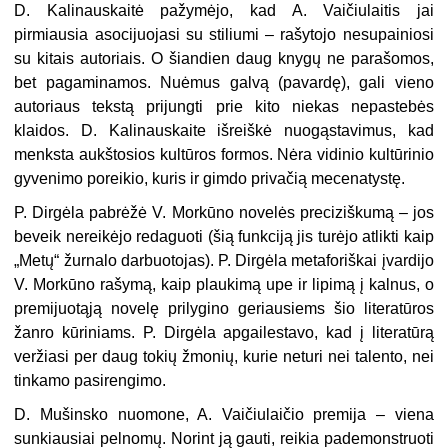
D. Kalinauskaitė pažymėjo, kad A. Vaičiulaitis jai
pirmiausia asocijuojasi su stiliumi – rašytojo nesupainiosi
su kitais autoriais. O šiandien daug knygų ne parašomos,
bet pagaminamos. Nuėmus galvą (pavardę), gali vieno
autoriaus tekstą prijungti prie kito niekas nepastebės
klaidos. D. Kalinauskaite išreiškė nuogąstavimus, kad
menksta aukšto­sios kultūros formos. Nėra vidinio kultūrinio
gyvenimo poreikio, kuris ir gimdo privačią mecenatystę.
P. Dirgėla pabrėžė V. Morkūno novelės preciziškumą – jos
beveik nereikėjo redaguoti (šią funkciją jis turėjo atlikti kaip
„Metų“ žur­nalo darbuotojas). P. Dirgėla metaforiškai įvardijo
V. Morkūno rašymą, kaip plaukimą upe ir lipimą į kalnus, o
premijuotąją novelę prilygino geriausiems šio literatūros
žanro kūriniams. P. Dirgėla apgailestavo, kad į lite­ratūrą
veržiasi per daug tokių žmonių, kurie neturi nei talento, nei
tinkamo pasirengi­mo.
D. Mušinsko nuomone, A. Vaičiulaičio pre­mija – viena
sunkiausiai pelnomų. Norint ją gauti, reikia pademonstruoti