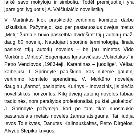
laikė savo mokytoju ir simboliu. To­dėl premijuotieji yra
įpareigoti lygiuotis į A. Vaičiulaičio novelistiką.
V. Martinkus kiek praskleidė vertinimo komiteto darbo
užkulisius. Pažymėjo, kad per pastaruosius dvejus metus
„Metų“ žurnale buvo paskelbta dvidešimt trijų autorių maž­
daug 80 novelių. Naudojant sportinę termi­nologiją, finalą
pasiekė trijų autorių novelės – be jau minėtos Vido
Morkūno „Mirties“, Eu­genijaus Ignatavičiaus „Vokietukas“ ir
Petro Venclovos „1983-ieji. Karantinas – juodligė“. Vėliau
kalbėjusi J. Sprindytė paaiškino, kas nulėmė galutinį
vertinimo komiteto sprendi­mą. V. Morkūno novelėje
daugiau „šarmo“, pa­slapties. Kūrinys – inovacinis, jis plečia
novelistikos horizontus. Kitų dviejų autorių nove­lės labiau
tradicinės, nors parašytos profesio­naliai, puikiai „sukaltos“.
J. Sprindytė pažy­mėjo, kad po tam tikro nuosmukio
pastarai­siais metais novelės žanras atsigauna. Tai liudija
Ievos Toleikytės, Danutės Kalinaus­kaitės, Petro Dirgėlos,
Alvydo Šlepiko kny­gos.