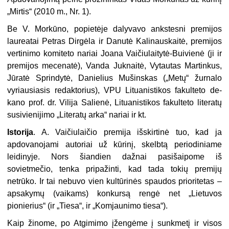
„Mirtis“ (2010 m., Nr. 1).
Be V. Morkūno, popietėje dalyvavo anks­tesni premijos
laureatai Petras Dirgėla ir Da­nutė Kalinauskaitė, premijos
vertinimo komi­teto nariai Joana Vaičiulaitytė-Buivienė (ji ir
premijos mecenatė), Vanda Juknaitė, Vytau­tas Martinkus,
Jūratė Sprindytė, Danielius Mušinskas („Metų“ žurnalo
vyriausiasis re­daktorius), VPU Lituanistikos fakulteto de­
kano prof. dr. Vilija Salienė, Lituanistikos fakulteto literatų
susivienijimo „Literatų arka“ nariai ir kt.
Istorija
. A. Vaičiulaičio premija išskirtinė tuo, kad ja
apdovanojami autoriai už kūrinį, skelbtą periodiniame
leidinyje. Nors šiandien dažnai pasišaipome iš
sovietmečio, tenka pri­pažinti, kad tada tokių premijų
netrūko. Ir tai nebuvo vien kultūrinės spaudos prioritetas –
apsakymų (vaikams) konkursą rengė net „Lie­tuvos
pionierius“ (ir „Tiesa“, ir „Komjaunimo tiesa“).
Kaip žinome, po Atgimimo įžengėme į sunkmetį ir visos