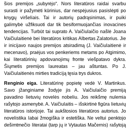
šios premijos „subyrėjo“. Nors literatūros raidai svarbu
surasti ir pa­žymėti kūrinius, dar nespėjusius pasislėpti po
knygų viršeliais. Tai ir autorių padrąsinimas, ir puiki
galimybė užfiksuoti dar tik besifor­muojančias inovacines
tendencijas. Turbūt tai suprato A. Vaičiulaičio našlė Joana
Vaičiulai­tienė bei literatūros kritikas Albertas Zala­torius. Jie
ir inicijavo naujos premijos atsi­radimą (J. Vaičiulaitienė ir
mecenavo), pra­ėjus vos penkeriems metams po Atgimimo,
kai literatūrinių apdovanojimų fronte vieš­patavo dykra.
Šiųmetis premijos laureatas – jau aštuntas. Po J.
Vaičiulaitienės mirties tra­diciją tęsia trys dukros.
Renginio eiga.
Literatūrinę popietę vedė V. Martinkus.
Savo įžanginiame žodyje jis A. Vaičiulaičio premiją
pavadino lietuvių no­velės nobeliu. Jos reikšmę nulemia
rašytojo asmenybė. A. Vaičiulaitis – išskirtinė figūra lietuvių
literatūros istorijoje. Tai aukštosios literatūros autorius. Jo
novelistika labai žmo­giška ir estetiška. Ne veltui penktojo
dešimt­mečio literatai (tarp jų ir Vytautas Mačernis) rašytoją