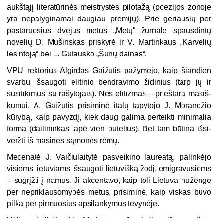
aukštąjį litera­tūrinės meistrystės pilotažą (poezijos zonoje
yra nepalyginamai daugiau premijų). Prie ge­riausių per
pastaruosius dvejus metus „Metų“ žurnale spausdintų
novelių D. Mušinskas pri­skyrė ir V. Martinkaus „Karvelių
lesintoją“ bei L. Gutausko „Šunų dainas“.
VPU rektorius Algirdas Gaižutis pažy­mėjo, kaip šiandien
svarbu išsaugoti elitinio bendravimo židinius (tarp jų ir
susitikimus su rašytojais). Nes elitizmas – prieštara masiš­
kumui. A. Gaižutis prisiminė italų tapytojo J. Morandžio
kūrybą, kaip pavyzdį, kiek daug galima perteikti minimalia
forma (dailinin­kas tapė vien butelius). Bet tam būtina išsi­
veržti iš masinės sąmonės rėmų.
Mecenatė J. Vaičiulaitytė pasveikino lau­reatą, palinkėjo
visiems lietuviams išsaugoti lietuvišką žodį, emigravusiems
– sugrįžti į na­mus. Ji akcentavo, kaip toli Lietuva nužengė
per nepriklausomybės metus, prisiminė, kaip viskas buvo
pilka per pirmuosius apsilanky­mus tėvynėje.