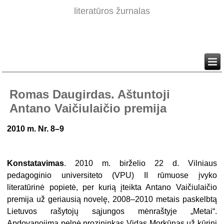
literatūros žurnalas
Romas Daugirdas. Aštuntoji
Antano Vaičiulaičio premija
2010 m. Nr. 8–9
Konstatavimas
. 2010 m. birželio 22 d. Vilniaus
pedagoginio universiteto (VPU) II rūmuose įvyko
literatūrinė popietė, per kurią įteikta Antano Vaičiulaičio
premija už geriausią novelę, 2008–2010 metais paskelbtą
Lie­tuvos rašytojų sąjungos mėnraštyje „Metai“.
Apdovanojimą pelnė prozininkas Vidas Mor­kūnas už kūrinį