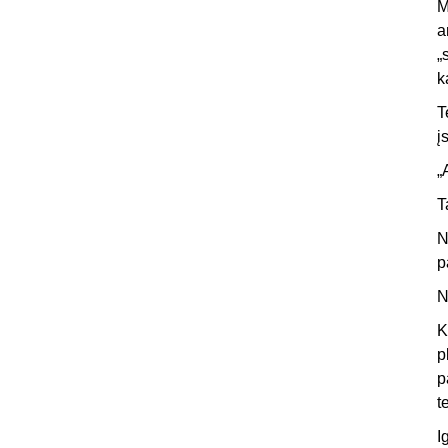
M
a
„
k
T
į
„
T
N
p
N
K
p
p
t
I