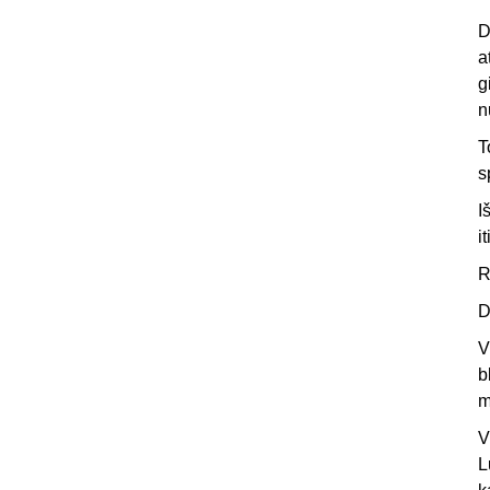
D
a
g
n
T
s
I
i
R
D
V
b
m
V
L