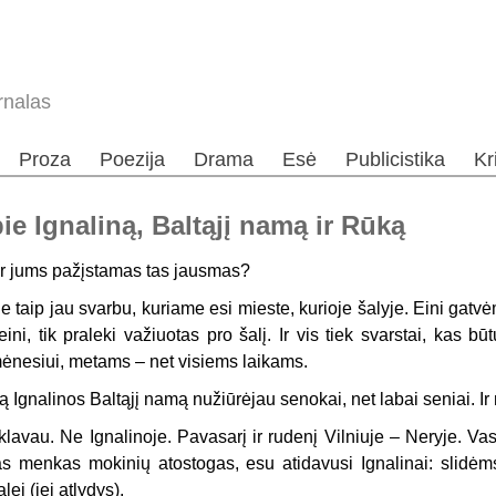
rnalas
Proza
Poezija
Drama
Esė
Publicistika
Kr
ie Ignaliną, Baltąjį namą ir Rūką
r jums pažįstamas tas jausmas?
e taip jau svarbu, kuriame esi mieste, kurioje šalyje. Eini gatvė
eini, tik praleki važiuotas pro šalį. Ir vis tiek svarstai, kas būt
ėnesiui, metams – net visiems laikams.
ą Ignalinos Baltąjį namą nužiūrėjau senokai, net labai seniai. Ir 
rklavau. Ne Ignalinoje. Pavasarį ir rudenį Vilniuje – Neryje. V
as menkas mokinių atostogas, esu atidavusi Ignalinai: slidėms
alei (jei atlydys).