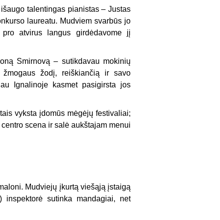
a išaugo talentingas pianistas – Justas
konkurso laureatu. Mudviem svarbūs jo
ą pro atvirus langus girdėdavome jį
moną Smirnovą – sutikdavau mokinių
o žmogaus žodį, reiškiančią ir savo
au Ignalinoje kasmet pasigirsta jos
tais vyksta įdomūs mėgėjų festivaliai;
ros centro scena ir salė aukštajam menui
 maloni. Mudviejų įkurtą viešąją įstaigą
) inspektorė sutinka mandagiai, net