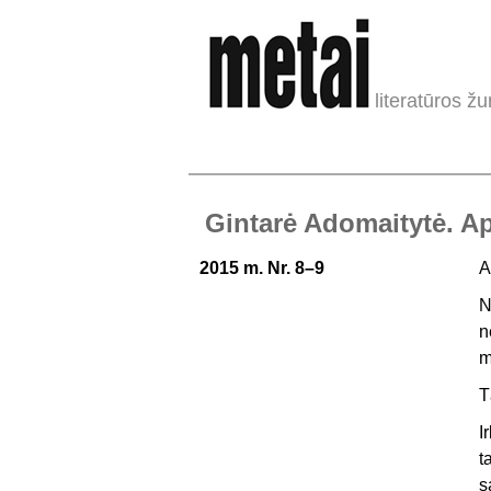
literatūros žu
Gintarė Adomaitytė. Ap
2015 m. Nr. 8–9
A
N
n
m
T
I
t
s