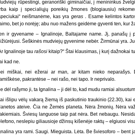
udviejų rūpestingi, geranoriški giminaičiai, į menininkus žvelgi
rba kaip į specialiųjų poreikių žmones (blogiausiu) rekome
speciukai“ neišmanėme, kas yra
geras
. Esame kelintos kartos
aimo, bet jo norėję; abu nuo mažens geidėme gyventi ten, kur ža
en ir gyvename – Ignalinoje, Baltajame name. Jį, panašų į p
sižiūrėjusi. Šeškinės mudviejų gyvenime nebėr. Žirmūnai yra. Ju
Ar Ignalinoje tau
rašosi
kitaip?“ Štai klausimas, į kurį dažnokai tu
ai kad ne.
ei miškai, nei ežerai ar man, ar kitam nieko neparašys
amiškėse, pakrantėse – nei rašo, nei tapo. Ir neprivalo.
e dėl rašymo ji, ta Ignalina – ji dėl to, kad mudu ramiai alsuotu
ai išlipu vėlų vakarą žiemą iš paskutinio traukinio (22.30), kai 
lanetos ateive. Čia ne Žemės planeta. Nėra žmonių. Nėra važiu
akiemiais. Šviesų languose taip pat nėra. Bet nebaugu. Nesida
elefono, neslepiu giliausioje džinsų kišenėje raktų – elgiuosi visa
gnalina yra rami. Saugi. Mieguista. Lėta. Be šviesoforo – bent j