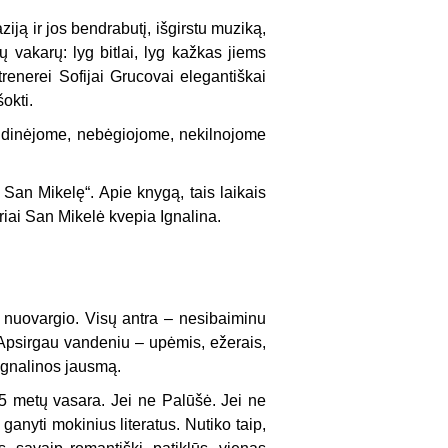
ją ir jos bendrabutį, išgirstu muziką,
jų vakarų: lyg bitlai, lyg kažkas jiems
enerei Sofijai Grucovai elegantiškai
okti.
idinėjome, nebėgiojome, nekilnojome
 San Mikelę“. Apie knygą, tais laikais
riai San Mikelė kvepia Ignalina.
 nuovargio. Visų antra – nesibaiminu
… Apsirgau vandeniu – upėmis, ežerais,
Ignalinos jausmą.
995 metų vasara. Jei ne Palūšė. Jei ne
 ganyti mokinius literatus. Nutiko taip,