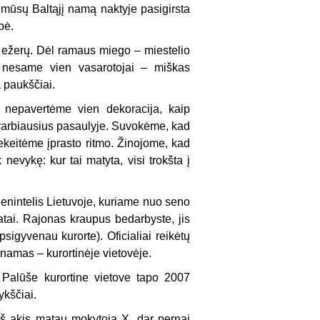
i mūsų Baltąjį namą naktyje pasigirsta
bė.
l ežerų. Dėl ramaus miego – miestelio
du nesame vien vasarotojai – miškas
a paukščiai.
 nepavertėme vien dekoracija, kaip
varbiausius pasaulyje. Suvokėme, kad
keitėme įprasto ritmo. Žinojome, kad
nevykę: kur tai matyta, visi trokšta į
ienintelis Lietuvoje, kuriame nuo seno
tai. Rajonas kraupus bedarbyste, jis
sigyvenau kurorte). Oficialiai reikėtų
 namas – kurortinėje vietovėje.
ma Palūše kurortine vietove tapo 2007
ykščiai.
eš akis matau mokytoją X, dar pernai