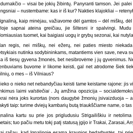
idurnakčio – visai be jokių žibintų. Panyranti tamson. Jei pale
ingsniai – nustembame: kas ir iš kur? Nakties klajokliai – reteny
 Ignaliną, kaip minėjau, važiavome dėl gamtos – dėl miškų, dė
yloje sapnai ateina greičiau, jie šiltesni ir spalvingi. Mu
domiausias tuomet, kai baigiasi uogų ir grybų sezonai, kai nutyl
an regis, nei miškų, nei ežerų, nei paties miesto niekada
etsykiais nutinka sodybininkams, matantiems vien save, neva s
ia iš tiesų gyvena žmonės, bet nesibrovėme į jų gyvenimus. Ne
enbuviams buvome ir likome keisti, gal net atrodome šiek tiek 
ilnių, o mes – iš Vilniaus?
ieko o nieko net nebandyčiau keisti tame keistame rajone: jis v
inkimus laimi
valstiečiai
. Jų amžina opozicija – socialdemokra
ikrai nėra joks kurortas (nors daugybė žmonių įsivaizduoja – ap
akyti taip: turime dviejų kambarių butą triaukščiame name, o tas
gnalina kartu su prie jos prigludusiu Strigailiškiu ir netoli
etais; tuo pačiu metu tokį patį statusą įgijo ir Trakai, Zarasai, An
ai rašau, kad Ignalinoje esama kraupios bedarbystės, tai pri