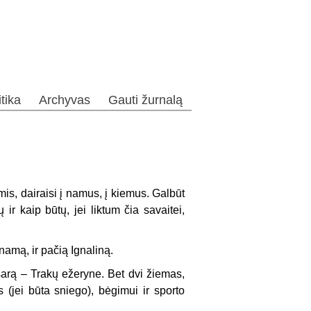
itika
Archyvas
Gauti žurnalą
mis, dairaisi į namus, į kiemus. Galbūt
ų ir kaip būtų, jei liktum čia savaitei,
namą, ir pačią Ignaliną.
asarą – Trakų ežeryne. Bet dvi žiemas,
 (jei būta sniego), bėgimui ir sporto