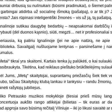
auniai dirbusią su
nulinukais
(būsimi pradinukai), o šiemet palin
i garbingai atidirba už socialinę išmoką (pašalpą), o ar tik ji? J
eista? Jais rūpinasi inteligentiški žmonės – vis už ją, tą pašalpą.
gnalinoje sutikau daugybę bedarbių – neapsakomai darbščių ir
rybauti (dėl duonos kąsnio), siūti, megzti… net ir profesionalia
eriausia, ką patiriu Ignalinoje (jei ne apie natūrą, ne apie 
iblioteka. Savaitgalį nušluojame lentynas – parsinešame į nam
urnalus.
Metai“ tikrai yra skaitomi. Kartais tenka jų palūkėti, o kai sulauk
asibraukyta. Tikėtina, kad reiklaus pieštuko brūkštelėjimų sulauks
ėl Jums, „Metų“ skaitytojai, suprantamų priežasčių šiek tiek v
lubo, tačiau Skaitytojų klubą lankau ir lankysiu – randu žmonių,
inėti rašytojų jubiliejus.
iko Petrausko muzikos mokykloje (tiesiai prieš mūsų langus,
oncertuoja aukšto rango atlikėjai (bilietas – tik euras ar dar
ad
apgroja
savo būsimą rečitalį Vilniuje – iki jo likusi savaitė ar 