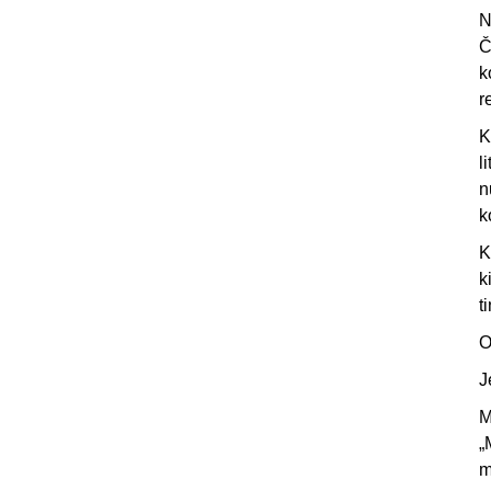
N
Č
k
r
K
l
n
k
K
k
t
O
J
M
„
m