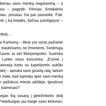
šbėriau savo menką negalavimą – ji
sia – pagydė. Vilniuje, Antakalnio
au: privalau čia pat pasveikti. Pati.
 į ką kreiptis, būčiau pasiligojusi –
simbolį…
a Karlsoną – tikrai yra vyras
pačiame
s – traukiniams, ne žmonėms. Svetimųjų
ki Kauno ar net Marijampolės. Surenka
. Lanko visus koncertus. „Eisime į
dainuoja kartu su kapelijomis aukštu
elį – apsuka savo įprastą ratą, tartum
ai mato, kad tupinėju apie savo menką
o pašokusi miesto aikštėje, Ignalinos
ų baiminasi?
rgas šią vasarą į geležinkelio stotį
 Peterburgas jau baigė savo keliones.