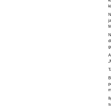
k
k
N
j
M
N
d
g
A
„
T
B
p
m
I
s