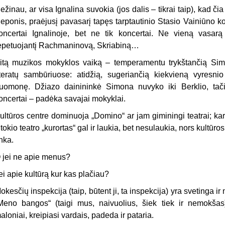
ežinau, ar visa Ignalina suvokia (jos dalis – tikrai taip), kad či
eponis, praėjusį pavasarį tapęs tarptautinio Stasio Vainiūno 
oncertai Ignalinoje, bet ne tik koncertai. Ne vieną vasar
epetuojantį Rachmaninovą, Skriabiną…
itą muzikos mokyklos vaiką – temperamentu trykštančią Si
iteratų sambūriuose: atidžią, sugeriančią kiekvieną vyresni
uomonę. Džiazo dainininkė Simona nuvyko iki Berklio, tači
oncertai – padėka savajai mokyklai.
ultūros centre dominuoja „Domino“ ar jam giminingi teatrai; kar
itokio teatro „kurortas“ gal ir laukia, bet nesulaukia, nors kultū
inka.
 jei ne apie menus?
ei apie kultūrą kur kas plačiau?
okesčių inspekcija (taip, būtent ji, ta inspekcija) yra svetinga ir
Meno bangos“ (taigi mus, naivuolius, šiek tiek ir nemokšas
aloniai, kreipiasi vardais, padeda ir pataria.