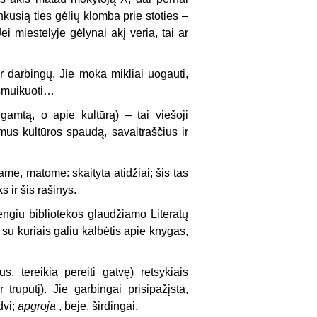
kusią ties gėlių klomba prie stoties –
ei miestelyje gėlynai akį veria, tai ar
 darbingų. Jie moka mikliai uogauti,
i smuikuoti…
gamtą, o apie kultūrą) – tai viešoji
us kultūros spaudą, savaitraščius ir
iame, matome: skaityta atidžiai; šis tas
 ir šis rašinys.
engiu bibliotekos glaudžiamo Literatų
 su kuriais galiu kalbėtis apie knygas,
 tereikia pereiti gatvę) retsykiais
 truputį). Jie garbingai prisipažįsta,
dvi;
apgroja
, beje, širdingai.