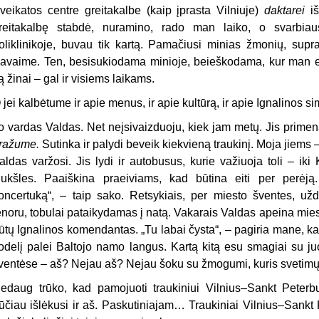
veikatos centre greitakalbe (kaip įprasta Vilniuje)
daktarei
i
reitakalbę stabdė, nuramino, rado man laiko, o svarbiau
oliklinikoje, buvau tik kartą. Pamačiusi minias žmonių, suprat
avaime. Ten, besisukiodama minioje, beieškodama, kur man eiti,
ą žinai – gal ir visiems laikams.
 jei kalbėtume ir apie menus, ir apie kultūrą, ir apie Ignalinos 
o vardas Valdas. Net neįsivaizduoju, kiek jam metų. Jis primen
ražume.
Sutinka ir palydi beveik kiekvieną traukinį. Moja jiem
aldas varžosi. Jis lydi ir autobusus, kurie važiuoja toli – i
iukšles. Paaiškina praeiviams, kad būtina eiti per perėją
oncertuką“, – taip sako. Retsykiais, per miesto šventes, už
enoru, tobulai pataikydamas į natą. Vakarais Valdas apeina miest
ūtų Ignalinos komendantas. „Tu labai čysta“, – pagiria mane, k
odelį palei Baltojo namo langus. Kartą kitą esu smagiai su ju
ventėse – aš? Nejau aš? Nejau šoku su žmogumi, kuris svetim
edaug trūko, kad pamojuoti traukiniui Vilnius–Sankt Peterbu
ūčiau išlėkusi ir aš. Paskutiniajam… Traukiniai Vilnius–Sankt