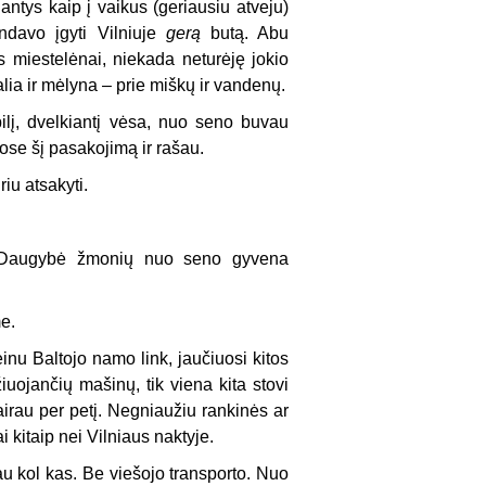
antys kaip į vaikus (geriausiu atveju)
ndavo įgyti Vilniuje
gerą
butą. Abu
 miestelėnai, niekada neturėję jokio
lia ir mėlyna – prie miškų ir vandenų.
ilį, dvelkiantį vėsa, nuo seno buvau
ose šį pasakojimą ir rašau.
riu atsakyti.
. Daugybė žmonių nuo seno gyvena
me.
einu Baltojo namo link, jaučiuosi kitos
ojančių mašinų, tik viena kita stovi
irau per petį. Negniaužiu rankinės ar
i kitaip nei Vilniaus naktyje.
au kol kas. Be viešojo transporto. Nuo