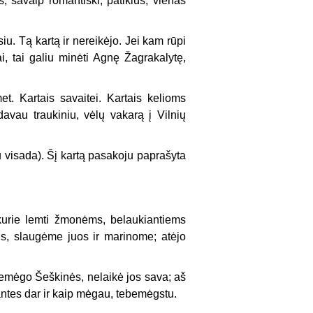
s, savaip romantiški, patiklūs, vienas
u. Tą kartą ir nereikėjo. Jei kam rūpi
ai, tai galiu minėti Agnę Žagrakalytę,
. Kartais savaitei. Kartais kelioms
avau traukiniu, vėlų vakarą į Vilnių
u visada). Šį kartą pasakoju paprašyta
kurie lemti žmonėms, belaukiantiems
s, slaugėme juos ir marinome; atėjo
 nemėgo Šeškinės, nelaikė jos sava; aš
antes dar ir kaip mėgau, tebemėgstu.