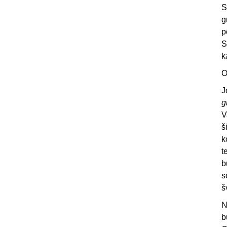
S
g
p
S
k
O
J
g
V
š
k
t
b
s
š
N
b