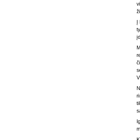
v
ž
Į
t
į
M
r
č
s
V
N
r
t
s
I
m
K