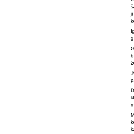
š
j
k
I
g
G
b
ž
„
p
D
k
m
M
k
k