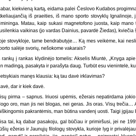
abar, kiekvieną kartą, eidama palei Česlovo Kudabos progimnazi
tkeliaujančią iš praeities, iš mano sporto stovyklų Ignalinoje, 
imininga. Matau, kaip sukasi magnetofono juosta, kaip mano tr
usilenkia vaikinas (jo vardas Dainius, pavardė Žiedas), kviečia š
oje stovykloje, tame bendrabutyje… Ką mes veikėme, kai nesl
porto salėje svorių, nešokome vakarais?
š rankų į rankas klydinėjo tomelis: Akselis Miuntė, „Knyga apie
tin madingą, pasakyta ir parašyta daug. Turbūt esu vienintelė, ku
etsykiais manęs klausia: ką tau davė irklavimas?
avė, dar ir kiek davė.
isų pirma – sapnus. Iriuosi upėmis, ežerais nepatirdama jokio
logo oro, man jis nei blogas, nei geras. Jis oras. Visų trečia
iškingomis pakrantėmis, man būtina vandenį uosti. Taigi įgijau 
isa tai, ką dabar pasakoju, gal būčiau ir primiršusi, jei ne 1
ūšių ežeras ir Jaunųjų filologų stovykla, kurioje lyg ir privalėjau