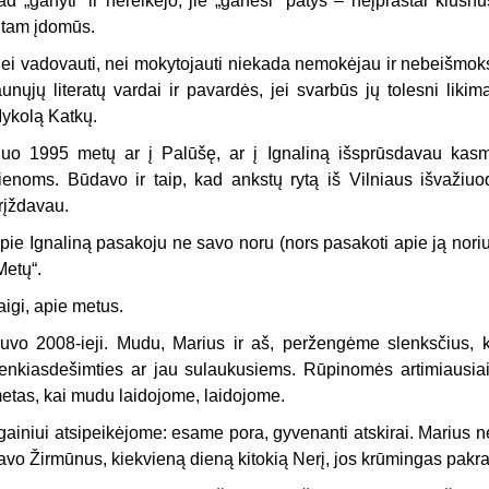
ad „ganyti“ ir nereikėjo, jie „ganėsi“ patys – neįprastai klusnū
itam įdomūs.
ei vadovauti, nei mokytojauti niekada nemokėjau ir nebeišmoksi
aunųjų literatų vardai ir pavardės, jei svarbūs jų tolesni likim
ykolą Katkų.
uo 1995 metų ar į Palūšę, ar į Ignaliną išsprūsdavau kasmet
ienoms. Būdavo ir taip, kad ankstų rytą iš Vilniaus išvažiuod
rįždavau.
pie Ignaliną pasakoju ne savo noru (nors pasakoti apie ją nori
Metų“.
aigi, apie metus.
uvo 2008-ieji. Mudu, Marius ir aš, peržengėme slenksčius, 
enkiasdešimties ar jau sulaukusiems. Rūpinomės artimiausiai
etas, kai mudu laidojome, laidojome.
lgainiui atsipeikėjome: esame pora, gyvenanti atskirai. Marius
avo Žirmūnus, kiekvieną dieną kitokią Nerį, jos krūmingas pakr