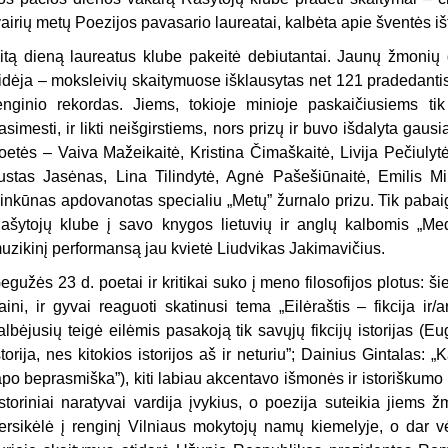
vairių metų Poezijos pavasario laureatai, kalbėta apie šventės iš
itą dieną laureatus klube pakeitė debiutantai. Jaunų žmonių
idėja – moksleivių skaitymuose išklausytas net 121 pradedantis
enginio rekordas. Jiems, tokioje minioje paskaičiusiems tik
asimesti, ir likti neišgirstiems, nors prizų ir buvo išdalyta gausiai
oetės – Vaiva Mažeikaitė, Kristina Čimaškaitė, Livija Pečiulyt
ustas Jasėnas, Lina Tilindytė, Agnė Pašešiūnaitė, Emilis Mi
inkūnas apdovanotas specialiu „Metų” žurnalo prizu. Tik paba
ašytojų klube į savo knygos lietuvių ir anglų kalbomis „Med
uzikinį performansą jau kvietė Liudvikas Jakimavičius.
egužės 23 d. poetai ir kritikai suko į meno filosofijos plotus: ši
aini, ir gyvai reaguoti skatinusi tema „Eilėraštis – fikcija ir/
albėjusių teigė eilėmis pasakoją tik savųjų fikcijų istorijas (E
storija, nes kitokios istorijos aš ir neturiu”; Dainius Gintalas:
apo beprasmiška”), kiti labiau akcentavo išmonės ir istoriškumo 
Istoriniai naratyvai vardija įvykius, o poezija suteikia jiems
ersikėlė į renginį Vilniaus mokytojų namų kiemelyje, o dar 