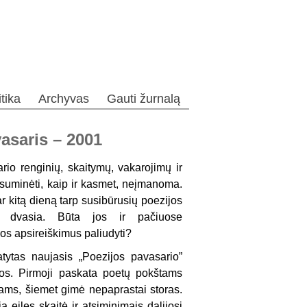
itika
Archyvas
Gauti žurnalą
asaris – 2001
io renginių, skaitymų, vakarojimų ir
 suminėti, kaip ir kasmet, neįmanoma.
r kitą dieną tarp susibūrusių poezijos
mo dvasia. Būta jos ir pačiuose
uos apsireiškimus paliudyti?
tytas naujasis „Poezijos pavasario”
os. Pirmoji paskata poetų pokštams
ams, šiemet gimė nepaprastai storas.
 eiles skaitė ir atsiminimais dalijosi