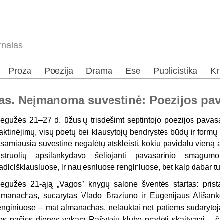
rnalas
Proza
Poezija
Drama
Esė
Publicistika
Kr
s. Neįmanoma suvestinė: Poezijos pav
egužės 21–27 d. ūžusių trisdešimt septintojo poezijos pavasar
aktinėjimų, visų poetų bei klausytojų bendrystės būdų ir formų
šsamiausia suvestinė negalėtų atskleisti, kokiu pavidalu vieną a
istruolių apsilankydavo šėliojanti pavasarinio smagu
radiciškiausiuose, ir naujesniuose renginiuose, bet kaip dabar t
egužės 21-ąją „Vagos” knygų salone šventės startas: prista
lmanachas, sudarytas Vlado Braziūno ir Eugenijaus Ališank
enginiuose – mat almanachas, nelauktai net patiems sudarytoj
os pačios dienos vakarą Rašytojų klube pradėti skaitymai – čia