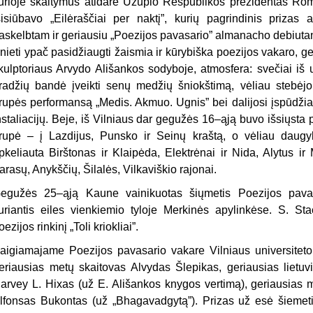
urioje skaitymus atidarė Užupio Respublikos prezidentas Rom
sisiūbavo „Eilėraščiai per naktį”, kurių pagrindinis prizas 
askelbtam ir geriausiu „Poezijos pavasario” almanacho debiuta
nieti ypač pasidžiaugti žaismia ir kūrybiška poezijos vakaro, 
kulptoriaus Arvydo Ališankos sodyboje, atmosfera: svečiai iš u
radžių bandė įveikti senų medžių šniokštimą, vėliau stebėj
rupės performansą „Medis. Akmuo. Ugnis” bei dalijosi įspūdžiais
nstaliacijų. Beje, iš Vilniaus dar gegužės 16–ąją buvo išsiųsta 
rupė – į Lazdijus, Punsko ir Seinų kraštą, o vėliau daugybė
pkeliauta Birštonas ir Klaipėda, Elektrėnai ir Nida, Alytus ir
arasų, Anykščių, Šilalės, Vilkaviškio rajonai.
egužės 25–ąją Kaune vainikuotas šiųmetis Poezijos pavas
uriantis eiles vienkiemio tyloje Merkinės apylinkėse. S. Stac
oezijos rinkinį „Toli kriokliai”.
aigiamajame Poezijos pavasario vakare Vilniaus universitet
eriausias metų skaitovas Alvydas Šlepikas, geriausias lietuvi
arvey L. Hixas (už E. Ališankos knygos vertimą), geriausias me
lfonsas Bukontas (už „Bhagavadgytą”). Prizas už esė šiemeti