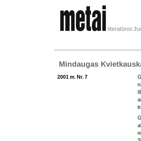
literatūros žu
Mindaugas Kvietkauska
2001 m. Nr. 7
G
n
I
a
t
G
a
r
T