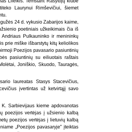
as Lileikis. Temstant Rašytojų klube
atiteko Laurynui Rimševičiui, šiemet
ntu.
gegužės 24 d. vykusio Zabarijos kaime,
žsienio poetiniais užkeikimais čia iš
o Andriaus Pulkauninko ir menininkų
 prie miške išbarstytų kitų keliolikos
pirmoji Poezijos pavasario pasiuntinių
s pasiuntinių su eiliuotais raštais
 Molėtai, Joniškio, Skuodo, Tauragės,
ario laureatas Stasys Stacevičius,
evičius įvertintas už ketvirtąjį savo
o K. Sarbievijaus kieme apdovanotas
ų poezijos vertėjas į užsienio kalbą
tų poezijos vertėjas į lietuvių kalbą
niame „Poezijos pavasaryje” įteiktas