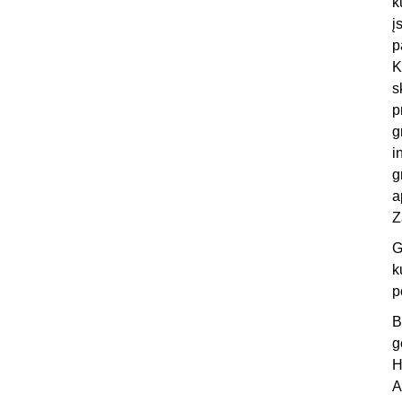
k
į
p
K
s
p
g
i
g
a
Z
G
k
p
B
g
H
A