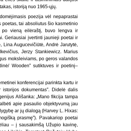
takas, istoriją nuo 1965-ųjų.
 domėjimasis poezija vėl nepaprastai
 poetas, tai absoliutus šio kasmetinio
 po vieną eilėraštį, buvo lengva ir
. Geriausiai įvertinti jaunieji poetai ir
ė, Lina Augucevičiūtė, Andrė Jarutytė,
lkevičius, Jerzy Stankiewicz. Marius
igus moksleiviams, po geros valandos
inė/ Wooden” sutiktuves ir poetinį–
emetinei konferencijai parinkta kartu ir
ar istorijos dokumentas”. Didelė dalis
ugenijus Ališanka: „Mano fikcija tampa
 „Kalbėti apie pasaulio objektyvumą jau
lygybę ar jų dialogą (Harvey L. Hixas:
 žmogišką prasmę”). Pavakariop poetai
vėliau – į sausakimšą Užupio kavinę,