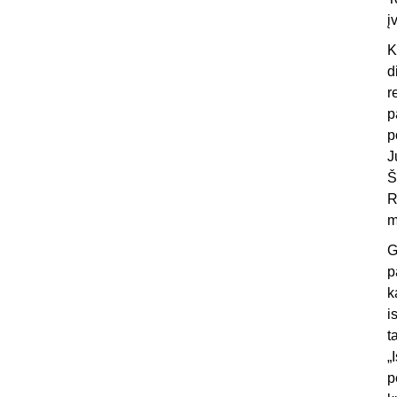
į
K
d
r
p
p
J
Š
R
m
G
p
k
i
t
„
p