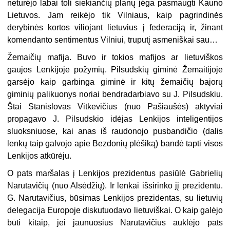
neturėjo labai toli siekiančių planų jėga pasmaugti Kauno
Lietuvos. Jam reikėjo tik Vilniaus, kaip pagrindinės
derybinės kortos viliojant lietuvius į federaciją ir, žinant
komendanto sentimentus Vilniui, truputį asmeniškai sau…
Žemaičių mafija. Buvo ir tokios mafijos ar lietuviškos
gaujos Lenkijoje požymių. Pilsudskių giminė Žemaitijoje
garsėjo kaip garbinga giminė ir kitų žemaičių bajorų
giminių palikuonys noriai bendradarbiavo su J. Pilsudskiu.
Štai Stanislovas Vitkevičius (nuo Pašiaušės) aktyviai
propagavo J. Pilsudskio idėjas Lenkijos inteligentijos
sluoksniuose, kai anas iš raudonojo pusbandičio (dalis
lenkų taip galvojo apie Bezdonių plėšiką) bandė tapti visos
Lenkijos atkūrėju.
O pats maršalas į Lenkijos prezidentus pasiūlė Gabrielių
Narutavičių (nuo Alsėdžių). Ir lenkai išsirinko jį prezidentu.
G. Narutavičius, būsimas Lenkijos prezidentas, su lietuvių
delegacija Europoje diskutuodavo lietuviškai. O kaip galėjo
būti kitaip, jei jaunuosius Narutavičius auklėjo pats