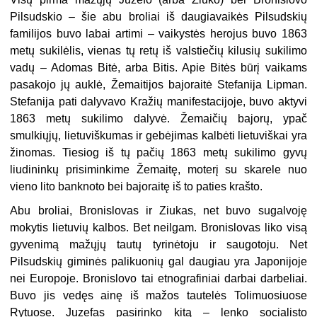
Pilsudskio – šie abu broliai iš daugiavaikės Pilsudskių
familijos buvo labai artimi – vaikystės herojus buvo 1863
metų sukilėlis, vienas tų retų iš valstiečių kilusių sukilimo
vadų – Adomas Bitė, arba Bitis. Apie Bitės būrį vaikams
pasakojo jų auklė, Žemaitijos bajoraitė Stefanija Lipman.
Stefanija pati dalyvavo Kražių manifestacijoje, buvo aktyvi
1863 metų sukilimo dalyvė. Žemaičių bajorų, ypač
smulkiųjų, lietuviškumas ir gebėjimas kalbėti lietuviškai yra
žinomas. Tiesiog iš tų pačių 1863 metų sukilimo gyvų
liudininkų prisiminkime Žemaitę, moterį su skarele nuo
vieno lito banknoto bei bajoraitę iš to paties krašto.
Abu broliai, Bronislovas ir Ziukas, net buvo sugalvoję
mokytis lietuvių kalbos. Bet neilgam. Bronislovas liko visą
gyvenimą mažųjų tautų tyrinėtoju ir saugotoju. Net
Pilsudskių giminės palikuonių gal daugiau yra Japonijoje
nei Europoje. Bronislovo tai etnografiniai darbai darbeliai.
Buvo jis vedęs ainę iš mažos tautelės Tolimuosiuose
Rytuose. Juzefas pasirinko kitą – lenko socialisto