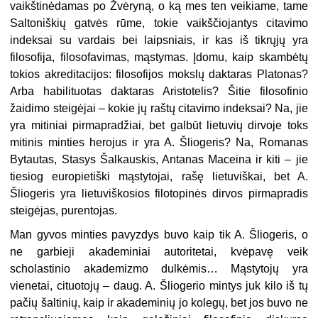
vaikštinėdamas po Žvėryną, o ką mes ten veikiame, tame
Saltoniškių gatvės rūme, tokie vaikščiojantys citavimo
indeksai su vardais bei laipsniais, ir kas iš tikrųjų yra
filosofija, filosofavimas, mąstymas. Įdomu, kaip skambėtų
tokios akreditacijos: filosofijos mokslų daktaras Platonas?
Arba habilituotas daktaras Aristotelis? Šitie filosofinio
žaidimo steigėjai – kokie jų raštų citavimo indeksai? Na, jie
yra mitiniai pirmapradžiai, bet galbūt lietuvių dirvoje toks
mitinis minties herojus ir yra A. Šliogeris? Na, Romanas
Bytautas, Stasys Šalkauskis, Antanas Maceina ir kiti – jie
tiesiog europietiški mąstytojai, rašę lietuviškai, bet A.
Šliogeris yra lietuviškosios filotopinės dirvos pirmapradis
steigėjas, purentojas.
Man gyvos minties pavyzdys buvo kaip tik A. Šliogeris, o
ne garbieji akademiniai autoritetai, kvėpavę veik
scholastinio akademizmo dulkėmis… Mąstytojų yra
vienetai, cituotojų – daug. A. Šliogerio mintys juk kilo iš tų
pačių šaltinių, kaip ir akademinių jo kolegų, bet jos buvo ne