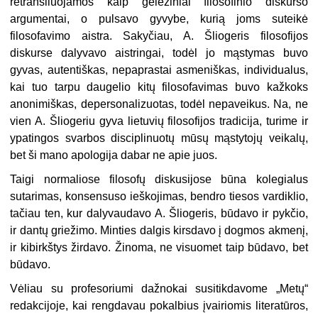
retransliuojamos kaip geležiniai filosofinio diskurso
argumentai, o pulsavo gyvybe, kurią joms suteikė
filosofavimo aistra. Sakyčiau, A. Šliogeris filosofijos
diskurse dalyvavo aistringai, todėl jo mąstymas buvo
gyvas, autentiškas, nepaprastai asmeniškas, individualus,
kai tuo tarpu daugelio kitų filosofavimas buvo kažkoks
anonimiškas, depersonalizuotas, todėl nepaveikus. Na, ne
vien A. Šliogeriu gyva lietuvių filosofijos tradicija, turime ir
ypatingos svarbos disciplinuotų mūsų mąstytojų veikalų,
bet ši mano apologija dabar ne apie juos.
Taigi normaliose filosofų diskusijose būna kolegialus
sutarimas, konsensuso ieškojimas, bendro tiesos vardiklio,
tačiau ten, kur dalyvaudavo A. Šliogeris, būdavo ir pykčio,
ir dantų griežimo. Minties dalgis kirsdavo į dogmos akmenį,
ir kibirkštys žirdavo. Žinoma, ne visuomet taip būdavo, bet
būdavo.
Vėliau su profesoriumi dažnokai susitikdavome „Metų“
redakcijoje, kai rengdavau pokalbius įvairiomis literatūros,