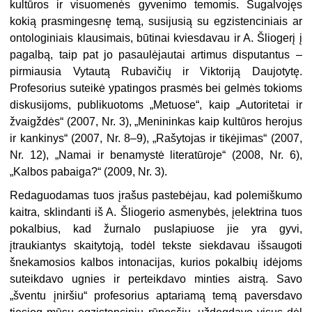
kultūros ir visuomenės gyvenimo temomis. Sugalvojęs
kokią prasmingesnę temą, susijusią su egzistenciniais ar
ontologiniais klausimais, būtinai kviesdavau ir A. Šliogerį į
pagalbą, taip pat jo pasaulėjautai artimus disputantus –
pirmiausia Vytautą Rubavičių ir Viktoriją Daujotytę.
Profesorius suteikė ypatingos prasmės bei gelmės tokioms
diskusijoms, publikuotoms „Metuose“, kaip „Autoritetai ir
žvaigždės“ (2007, Nr. 3), „Menininkas kaip kultūros herojus
ir kankinys“ (2007, Nr. 8–9), „Rašytojas ir tikėjimas“ (2007,
Nr. 12), „Namai ir benamystė literatūroje“ (2008, Nr. 6),
„Kalbos pabaiga?“ (2009, Nr. 3).
Redaguodamas tuos įrašus pastebėjau, kad polemiškumo
kaitra, sklindanti iš A. Šliogerio asmenybės, įelektrina tuos
pokalbius, kad žurnalo puslapiuose jie yra gyvi,
įtraukiantys skaitytoją, todėl tekste siekdavau išsaugoti
šnekamosios kalbos intonacijas, kurios pokalbių idėjoms
suteikdavo ugnies ir perteikdavo minties aistrą. Savo
„šventu įniršiu“ profesorius aptariamą temą paversdavo