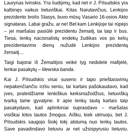
Laurynas Ivinskis. Yra liudijimų, kad net ir J. Pilsudskis yra
kalbinęs vaikus lietuviškai. Kitas Narutavičius, Lenkijos
prezidento brolis Stasys, buvo mūsų Vasario 16-osios Akto
signataras. Labai gražu, ar ne! Bet kam Lenkijoje tai rūpėjo
– jei maršalas pasiūlė prezidentu žemaitį, tai taip ir bus.
Tiesa, lenkų nacionalistų endekų žudikas vos po kelių
prezidentavimo dienų nužudė Lenkijos prezidentą
žemaitį…
Taigi bajorai iš Žemaitijos veikė lyg nedidelė mafijėlė,
lenkai pasakytų –
litewska
banda
.
Kai J. Pilsudskis visai suseno ir tapo prieštaravimų
nepakenčiančiu irzliu seniu, tai kartais pašūkaudavo, kad
įves, praleidžiame lenkiškus keiksmažodžius, lietuvišką
tvarką tame gyvatyne. Ir apie lenkų tautą kartais taip
pasakydavo, kad aplinkiniai suprasdavo – maršalas
visiškai kitos tautos žmogus. Aišku, kiek utriruoju, bet J.
Pilsudskis saugojo šiokį tokį atstumą nuo lenkų tautos.
Save pavadindavo lietuviu ar net užsispyrusiu lietuviu.