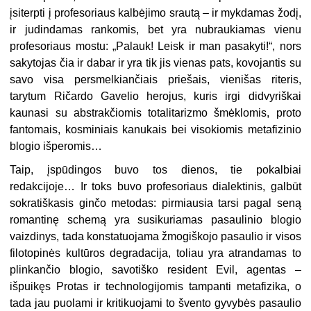
įsiterpti į profesoriaus kalbėjimo srautą – ir mykdamas žodį,
ir judindamas rankomis, bet yra nubraukiamas vienu
profesoriaus mostu: „Palauk! Leisk ir man pasakyti!“, nors
sakytojas čia ir dabar ir yra tik jis vienas pats, kovojantis su
savo visa persmelkiančiais priešais, vienišas riteris,
tarytum Ričardo Gavelio herojus, kuris irgi didvyriškai
kaunasi su abstrakčiomis totalitarizmo šmėklomis, proto
fantomais, kosminiais kanukais bei visokiomis metafizinio
blogio išperomis…
Taip, įspūdingos buvo tos dienos, tie pokalbiai
redakcijoje… Ir toks buvo profesoriaus dialektinis, galbūt
sokratiškasis ginčo metodas: pirmiausia tarsi pagal seną
romantinę schemą yra susikuriamas pasaulinio blogio
vaizdinys, tada konstatuojama žmogiškojo pasaulio ir visos
filotopinės kultūros degradacija, toliau yra atrandamas to
plinkančio blogio, savotiško resident Evil, agentas –
išpuikęs Protas ir technologijomis tampanti metafizika, o
tada jau puolami ir kritikuojami to švento gyvybės pasaulio