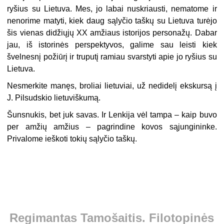
ryšius su Lietuva. Mes, jo labai nuskriausti, nematome ir
nenorime matyti, kiek daug sąlyčio taškų su Lietuva turėjo
šis vienas didžiųjų XX amžiaus istorijos personažų. Dabar
jau, iš istorinės perspektyvos, galime sau leisti kiek
švelnesnį požiūrį ir truputį ramiau svarstyti apie jo ryšius su
Lietuva.
Nesmerkite manęs, broliai lietuviai, už nedidelį ekskursą į
J. Pilsudskio lietuviškumą.
Šunsnukis, bet juk savas. Ir Lenkija vėl tampa – kaip buvo
per amžių amžius – pagrindine kovos sąjungininke.
Privalome ieškoti tokių sąlyčio taškų.
Regimantas Tamošaitis. Filotopinės