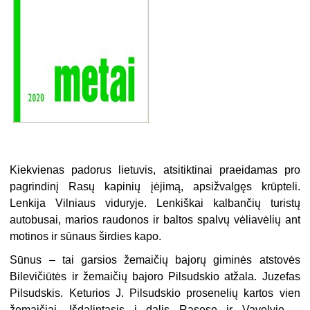
Kiekvienas padorus lietuvis, atsitiktinai praeidamas pro
pagrindinį Rasų kapinių įėjimą, apsižvalgęs krūpteli.
Lenkija Vilniaus viduryje. Lenkiškai kalbančių turistų
autobusai, marios raudonos ir baltos spalvų vėliavėlių ant
motinos ir sūnaus širdies kapo.
Sūnus – tai garsios žemaičių bajorų giminės atstovės
Bilevičiūtės ir žemaičių bajoro Pilsudskio atžala. Juzefas
Pilsudskis. Keturios J. Pilsudskio prosenelių kartos vien
žemaičiai. Išdalintasis į dalis Rasose ir Vavelyje –