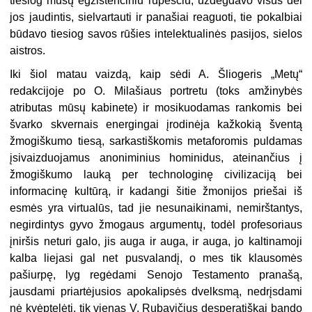
tiesiog mūsų egzistenciniu rūpesčiu, uždegdavo visus dėl
jos jaudintis, sielvartauti ir panašiai reaguoti, tie pokalbiai
būdavo tiesiog savos rūšies intelektualinės pasijos, sielos
aistros.
Iki šiol matau vaizdą, kaip sėdi A. Šliogeris „Metų“
redakcijoje po O. Milašiaus portretu (toks amžinybės
atributas mūsų kabinete) ir mosikuodamas rankomis bei
švarko skvernais energingai įrodinėja kažkokią šventą
žmogiškumo tiesą, sarkastiškomis metaforomis puldamas
įsivaizduojamus anoniminius hominidus, ateinančius į
žmogiškumo lauką per technologinę civilizaciją bei
informacinę kultūrą, ir kadangi šitie žmonijos priešai iš
esmės yra virtualūs, tad jie nesunaikinami, nemirštantys,
negirdintys gyvo žmogaus argumentų, todėl profesoriaus
įniršis neturi galo, jis auga ir auga, ir auga, jo kaltinamoji
kalba liejasi gal net pusvalandį, o mes tik klausomės
pašiurpę, lyg regėdami Senojo Testamento pranašą,
jausdami priartėjusios apokalipsės dvelksmą, nedrįsdami
nė kvėptelėti, tik vienas V. Rubavičius desperatiškai bando