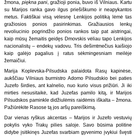
žmona,
piękna pani
, gražioji ponia, buvo iš Vilniaus. Kartu
su Marijos ranka gavo ilgus priešiškumo ir neapykantos
metus. Faktiškai visą vėlesnę Lenkijos politiką lėmė tas
gražiosios ponios pasirinkimas. Gražiausios lenkų
revoliucinio pogrindžio ponios rankos taip pat aistringai,
kaip mūsų žemaitis geidęs Dmovskis vėliau tapo Lenkijos
nacionalistų – endekų vadovu. Tris dešimtmečius kaišiojo
kaip galėjo pagalius į ratus sėkmingesniam meilėje
žemaičiui.
Marija Koplevska-Pilsudska palaidota Rasų kapinėse,
aukščiau Vilniaus burmistro Adomo Pilsudskio bei paties
Juzefo širdies, ant kalnelio, nuo kurio visus prižiūri. Ji iki
mirties nesusitaikė, kad Juzefas pamilo kitą, ir Marijos
Pilsudskos paminkle didžiulėmis raidėmis iškalta – žmona.
Pažiūrėkite Rasose tą jos aršų pareiškimą.
Dar vienas ryškus akcentas – Marijos ir Juzefo vestuvių
pokylis vyko Trakų pilies saloje. Savo būsima politine
didybe įsitikinęs Juzefas svarbiam gyvenimo įvykiui švęsti