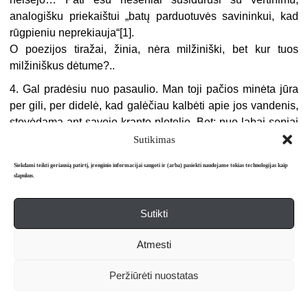
analogišku priekaištui „batų parduotuvės savininkui, kad
rūgpieniu neprekiauja“[1].
O poezijos tiražai, žinia, nėra milžiniški, bet kur tuos
milžiniškus dėtume?..
4. Gal pradėsiu nuo pasaulio. Man toji pačios minėta jūra
per gili, per didelė, kad galėčiau kalbėti apie jos vandenis,
stovėdama ant savojo kranto plotelio. Bet: nuo labai seniai
nepalieka manęs Alphonseÿo de Lamartineÿo „Le lac“ –
Sutikimas
labiausiai iš kitų jo eilių. Vien pavadinimo skambesys – gal
Siekdami teikti geriausią patirtį, įrenginio informacijai saugoti ir (arba) pasiekti naudojame tokias technologijas kaip
greičiau – šnabždesys – toks be šnabždesio – tiesiog
slapukus.
užburia. Ir dar toji visai paprasta eilutė „Jeter l’ancre un
seul jour“. Beje, ir labai norėdama negaliu to eilėraščio
Sutikti
išversti, nes reikėtų vertimą pavadinti „Ežeru“. Žodis kitoks.
Muzika kitokia (yra tokių skirtybių, kai negali jų sujungti…).
Atmesti
Neapleidžia Marina Cvetajeva. Šiuo metu – Ana
Achmatova.
Peržiūrėti nuostatas
Iš dabar esančiųjų Lietuvoje, neseniai išleidusių poezijos
knygas, patiko, įstrigo: