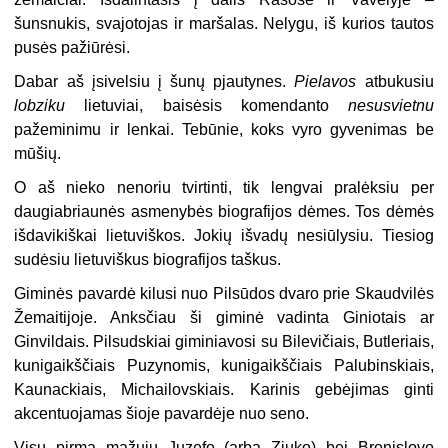
šunsnukis, svajotojas ir maršalas. Nelygu, iš kurios tautos
pusės pažiūrėsi.
Dabar aš įsivelsiu į šunų pjautynes.
Pielavos
atbukusiu
lobziku
lietuviai, baisėsis komendanto
nesusvietnu
pažeminimu ir lenkai. Tebūnie, koks vyro gyvenimas be
mūšių.
O aš nieko nenoriu tvirtinti, tik lengvai pralėksiu per
daugiabriaunės asmenybės biografijos dėmes. Tos dėmės
išdavikiškai lietuviškos. Jokių išvadų nesiūlysiu. Tiesiog
sudėsiu lietuviškus biografijos taškus.
Giminės pavardė kilusi nuo Pilsūdos dvaro prie Skaudvilės
Žemaitijoje. Anksčiau ši giminė vadinta Giniotais ar
Ginvildais. Pilsudskiai giminiavosi su Bilevičiais, Butleriais,
kunigaikščiais Puzynomis, kunigaikščiais Palubinskiais,
Kaunackiais, Michailovskiais. Karinis gebėjimas ginti
akcentuojamas šioje pavardėje nuo seno.
Visų pirma mažųjų Juzefo (arba Ziuko) bei Bronislovo