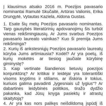
Į klausimus atsako 2016 m. Poezijos pavasario
nominantai Ramutė Skučaitė, Artūras Valionis, Erika
Drungytė, Vytautas Kaziela, Aldona Gustas
.
1. Esate šių metų Poezijos pavasario nominantas.
Tarp gausybės literatūrinių apdovanojimų šis turbūt
vienas reikšmingiausių. Ar Jums svarbus Poezijos
pavasario laureato vainikas? Kuo ši premija Jums
reikšminga?
2. Kurių iš ankstesniųjų Poezijos pavasario laureatų
kūryba Jums artimiausia? Kodėl? Ar yra poetų, iš
kurių mokėtės ar tiesiog jaučiate kūrybinę
giminystę?
3. Kaip vertinate šiandienos lietuvių poezijos
konjunktūrą? Ar kritikai ir leidėjai yra tolerantiški
visoms kryptims ir stiliams, ar išskiria ir tokius,
kuriuos galima pavadinti „lygesniais už lygius“? Ar
dabartinės leidybinės politikos, tiražo dydžio
pakanka, kad Jūsų knyga pasiektų ir atrastų
skaitytoją?
4. Ar yra kas nors palikęs neišdildomą įspūdį iš