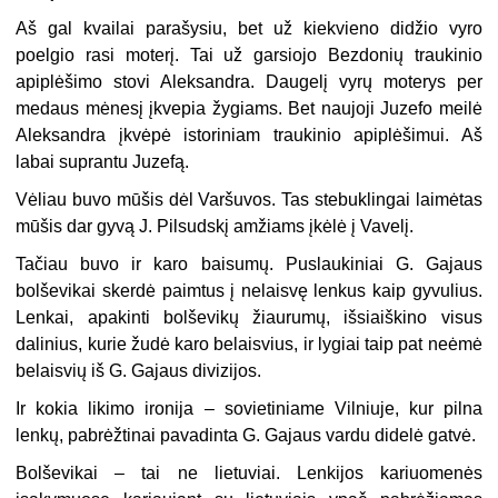
Aš gal kvailai parašysiu, bet už kiekvieno didžio vyro
poelgio rasi moterį. Tai už garsiojo Bezdonių traukinio
apiplėšimo stovi Aleksandra. Daugelį vyrų moterys per
medaus mėnesį įkvepia žygiams. Bet naujoji Juzefo meilė
Aleksandra įkvėpė istoriniam traukinio apiplėšimui. Aš
labai suprantu Juzefą.
Vėliau buvo mūšis dėl Varšuvos. Tas stebuklingai laimėtas
mūšis dar gyvą J. Pilsudskį amžiams įkėlė į Vavelį.
Tačiau buvo ir karo baisumų. Puslaukiniai G. Gajaus
bolševikai skerdė paimtus į nelaisvę lenkus kaip gyvulius.
Lenkai, apakinti bolševikų žiaurumų, išsiaiškino visus
dalinius, kurie žudė karo belaisvius, ir lygiai taip pat neėmė
belaisvių iš G. Gajaus divizijos.
Ir kokia likimo ironija – sovietiniame Vilniuje, kur pilna
lenkų, pabrėžtinai pavadinta G. Gajaus vardu didelė gatvė.
Bolševikai – tai ne lietuviai. Lenkijos kariuomenės