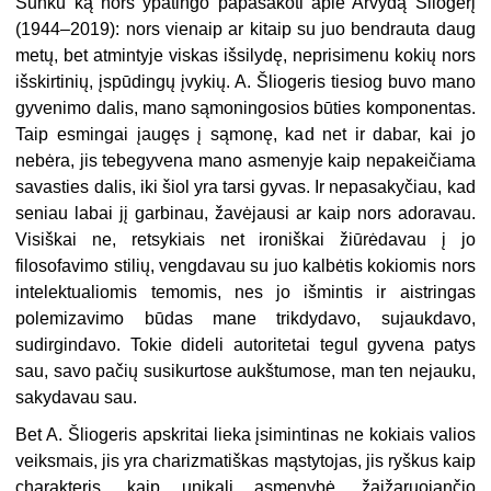
Sunku ką nors ypatingo papasakoti apie Arvydą Šliogerį
(1944–2019): nors vienaip ar kitaip su juo bendrauta daug
metų, bet atmintyje viskas išsilydę, neprisimenu kokių nors
išskirtinių, įspūdingų įvykių. A. Šliogeris tiesiog buvo mano
gyvenimo dalis, mano sąmoningosios būties komponentas.
Taip esmingai įaugęs į sąmonę, kad net ir dabar, kai jo
nebėra, jis tebegyvena mano asmenyje kaip nepakeičiama
savasties dalis, iki šiol yra tarsi gyvas. Ir nepasakyčiau, kad
seniau labai jį garbinau, žavėjausi ar kaip nors adoravau.
Visiškai ne, retsykiais net ironiškai žiūrėdavau į jo
filosofavimo stilių, vengdavau su juo kalbėtis kokiomis nors
intelektualiomis temomis, nes jo išmintis ir aistringas
polemizavimo būdas mane trikdydavo, sujaukdavo,
sudirgindavo. Tokie dideli autoritetai tegul gyvena patys
sau, savo pačių susikurtose aukštumose, man ten nejauku,
sakydavau sau.
Bet A. Šliogeris apskritai lieka įsimintinas ne kokiais valios
veiksmais, jis yra charizmatiškas mąstytojas, jis ryškus kaip
charakteris, kaip unikali asmenybė, žaižaruojančio