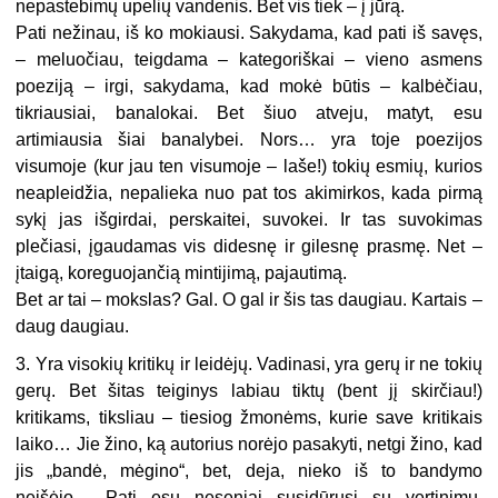
nepastebimų upelių vandenis. Bet vis tiek – į jūrą.
Pati nežinau, iš ko mokiausi. Sakydama, kad pati iš savęs,
– meluočiau, teigdama – kategoriškai – vieno asmens
poeziją – irgi, sakydama, kad mokė būtis – kalbėčiau,
tikriausiai, banalokai. Bet šiuo atveju, matyt, esu
artimiausia šiai banalybei. Nors… yra toje poezijos
visumoje (kur jau ten visumoje – laše!) tokių esmių, kurios
neapleidžia, nepalieka nuo pat tos akimirkos, kada pirmą
sykį jas išgirdai, perskaitei, suvokei. Ir tas suvokimas
plečiasi, įgaudamas vis didesnę ir gilesnę prasmę. Net –
įtaigą, koreguojančią mintijimą, pajautimą.
Bet ar tai – mokslas? Gal. O gal ir šis tas daugiau. Kartais –
daug daugiau.
3. Yra visokių kritikų ir leidėjų. Vadinasi, yra gerų ir ne tokių
gerų. Bet šitas teiginys labiau tiktų (bent jį skirčiau!)
kritikams, tiksliau – tiesiog žmonėms, kurie save kritikais
laiko… Jie žino, ką autorius norėjo pasakyti, netgi žino, kad
jis „bandė, mėgino“, bet, deja, nieko iš to bandymo
neišėjo… Pati esu neseniai susidūrusi su vertinimu,