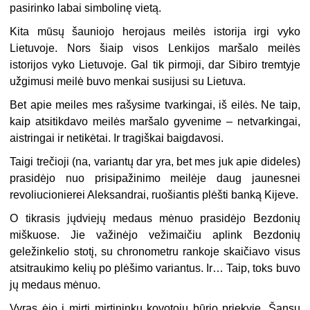
pasirinko labai simbolinę vietą.
Kita mūsų šauniojo herojaus meilės istorija irgi vyko
Lietuvoje. Nors šiaip visos Lenkijos maršalo meilės
istorijos vyko Lietuvoje. Gal tik pirmoji, dar Sibiro tremtyje
užgimusi meilė buvo menkai susijusi su Lietuva.
Bet apie meiles mes rašysime tvarkingai, iš eilės. Ne taip,
kaip atsitikdavo meilės maršalo gyvenime – netvarkingai,
aistringai ir netikėtai. Ir tragiškai baigdavosi.
Taigi trečioji (na, variantų dar yra, bet mes juk apie dideles)
prasidėjo nuo prisipažinimo meilėje daug jaunesnei
revoliucionierei Aleksandrai, ruošiantis plėšti banką Kijeve.
O tikrasis jųdviejų medaus mėnuo prasidėjo Bezdonių
miškuose. Jie važinėjo vežimaičiu aplink Bezdonių
geležinkelio stotį, su chronometru rankoje skaičiavo visus
atsitraukimo kelių po plėšimo variantus. Ir… Taip, toks buvo
jų medaus mėnuo.
Vyras ėjo į mirtį mirtininkų kovotojų būrio priekyje. Šansų