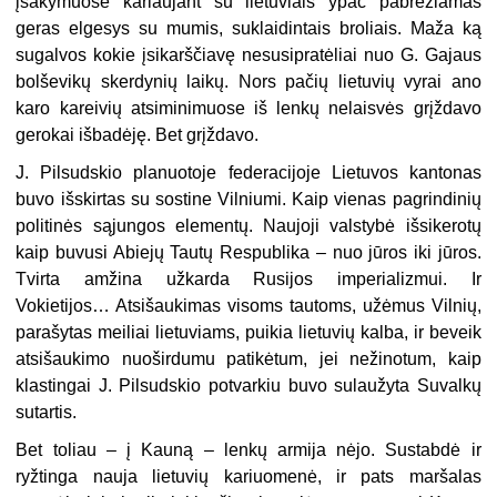
įsakymuose kariaujant su lietuviais ypač pabrėžiamas
geras elgesys su mumis, suklaidintais broliais. Maža ką
sugalvos kokie įsikarščiavę nesusipratėliai nuo G. Gajaus
bolševikų skerdynių laikų. Nors pačių lietuvių vyrai ano
karo kareivių atsiminimuose iš lenkų nelaisvės grįždavo
gerokai išbadėję. Bet grįždavo.
J. Pilsudskio planuotoje federacijoje Lietuvos kantonas
buvo išskirtas su sostine Vilniumi. Kaip vienas pagrindinių
politinės sąjungos elementų. Naujoji valstybė išsikerotų
kaip buvusi Abiejų Tautų Respublika – nuo jūros iki jūros.
Tvirta amžina užkarda Rusijos imperializmui. Ir
Vokietijos… Atsišaukimas visoms tautoms, užėmus Vilnių,
parašytas meiliai lietuviams, puikia lietuvių kalba, ir beveik
atsišaukimo nuoširdumu patikėtum, jei nežinotum, kaip
klastingai J. Pilsudskio potvarkiu buvo sulaužyta Suvalkų
sutartis.
Bet toliau – į Kauną – lenkų armija nėjo. Sustabdė ir
ryžtinga nauja lietuvių kariuomenė, ir pats maršalas