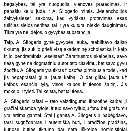
begalybės, tai yra nuopuolis, vienovės praradimas, ir
panašiu keliu juda ir A. Šliogerio mintis. „Melancholijos
žaltvykslėse“ sakoma, kad vyriškas protavimas esąs
tuščias sielos nerštas, tai ir yra kultūra, niekio dauginimas.
Tikra yra ne idėjos, o gyvybės substancija.
Taip, A. Šliogeris gynė gyvybės lauką, reabilitavo daikto
tikrumą, jis sukilo prieš visą akademinę scholastiką ir, kaip
ir jo bendramintis „eseistas“ Zarathustros skelbėjas, savo
tiesą gynė ne dogmatiniu autoriteto citavimu, bet savo gyvu
žodžiu. A. Šliogeris yra tikras filosofas pirmiausia todėl, kad
jis nepaprastai giliai jautė kalbą. O dar giliau jautė už
kalbos esančią tylą, visos kalbos ir tiesos šaltinį. Jis
mokėjo ir tylėti. Tai keista, bet tai tiesa.
A. Šliogerio raštai – reto vaizdingumo filosofinė kalba: ji
gražiai skamba tyloje, ir tuo savo tyliuoju fonu bei gražumu
yra artima gamtai. Štai į gamtą A. Šliogeris ir pabėgdavo,
tarsi sugrįždamas į autentišką būtį, į pradžios pradžias,
kuriose būties tikrumo dar nėra iškreipę hoministiniai