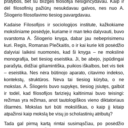
pratybos, bet su blizgės filosofija nesiginčydavau. Kaip ir
dėl filosofinių pažiūrų nesukdavau galvos, nes nuo A.
Šliogerio filosofavimo tiesiog pavargdavau.
Kadaise Filosofijos ir sociologijos institute, kažkokiame
moksliniame posėdyje, kuriame ir man teko dalyvauti, buvo
svarstoma A. Šliogerio knyga, dabar jau nebeprisimenu
kuri. Regis, Romanas Plečkaitis, o ir kai kurie kiti posėdžio
dalyviai laikėsi nuomonės, kad ši knyga – ne mokslinė
monografija, bet tiesiog eseistika. Ji, be abejo, įspūdingai
parašyta, didžiai giliamintiška, puikios iškalbos, bet vis tiek
– eseistika. Nes nėra būtinojo aparato, citavimo indekso,
kontekstų, struktūros. Neva tai tiesiog kūryba, o ne
mokslas. A. Šliogeris buvo supykęs, tiesiog įsiutęs, galbūt
ir todėl, kad filosofijos fariziejų kaltinimai buvo teisingi:
režimas yra režimas, anot tautologiškos vieno diktatoriaus
ištarmės. Mokslas turi būti moksliškas, o kaip jį kitaip
atpažinsi kaip mokslą be visų jo scholastinių atributų?
Tada gal pirmą kartą rimtai susimąsčiau, po posėdžio