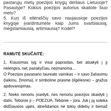
pastarųjų metų poezijos knygų derliaus Lietuvoje?
Pasaulyje? Kokius poezijos autorius skaitote šiuo
metu?
5. Kurį iš eilėraščių savo naujausioje poezijos
knygoje įvardintumėte kaip Jums svarbiausią,
mėgstamiausią, artimiausią? Kodėl?
RAMUTĖ SKUČAITĖ:
1. Klausimas lyg ir visai paprastas, bet atsakyti į jį
nelengva, net, pasakyčiau, neįmanoma…
O Poezijos pavasario laureato vainikas – ir savo žaliavimu
(laikinu, žinoma), ir simboline prasme (ilgėlesne) – gražus
apdovanojimas.
2. Nieko nenoriu įvardyti, nes nenoriu poezijos skaidyti į
dalis. Tebūnie ji – POEZIJA. Tebūnie – jūra. Juk į ją suteka
didžiausios upės, atnešdamos ne tokių didelių ir bemaž