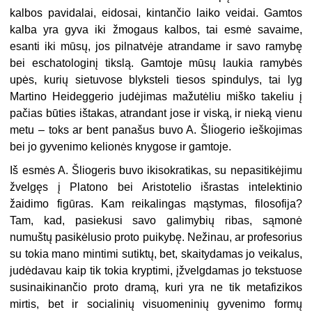
kalbos pavidalai, eidosai, kintančio laiko veidai. Gamtos
kalba yra gyva iki žmogaus kalbos, tai esmė savaime,
esanti iki mūsų, jos pilnatvėje atrandame ir savo ramybę
bei eschatologinį tikslą. Gamtoje mūsų laukia ramybės
upės, kurių sietuvose blyksteli tiesos spindulys, tai lyg
Martino Heideggerio judėjimas mažutėliu miško takeliu į
pačias būties ištakas, atrandant jose ir viską, ir nieką vienu
metu – toks ar bent panašus buvo A. Šliogerio ieškojimas
bei jo gyvenimo kelionės knygose ir gamtoje.
Iš esmės A. Šliogeris buvo ikisokratikas, su nepasitikėjimu
žvelgęs į Platono bei Aristotelio išrastas intelektinio
žaidimo figūras. Kam reikalingas mąstymas, filosofija?
Tam, kad, pasiekusi savo galimybių ribas, sąmonė
numuštų pasikėlusio proto puikybę. Nežinau, ar profesorius
su tokia mano mintimi sutiktų, bet, skaitydamas jo veikalus,
judėdavau kaip tik tokia kryptimi, įžvelgdamas jo tekstuose
susinaikinančio proto dramą, kuri yra ne tik metafizikos
mirtis, bet ir socialinių visuomeninių gyvenimo formų