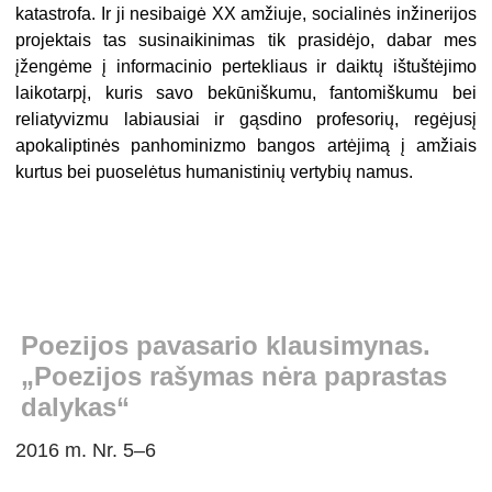
katastrofa. Ir ji nesibaigė XX amžiuje, socialinės inžinerijos
projektais tas susinaikinimas tik prasidėjo, dabar mes
įžengėme į informacinio pertekliaus ir daiktų ištuštėjimo
laikotarpį, kuris savo bekūniškumu, fantomiškumu bei
reliatyvizmu labiausiai ir gąsdino profesorių, regėjusį
apokaliptinės panhominizmo bangos artėjimą į amžiais
kurtus bei puoselėtus humanistinių vertybių namus.
Poezijos pavasario klausimynas.
„Poezijos rašymas nėra paprastas
dalykas“
2016 m. Nr. 5–6