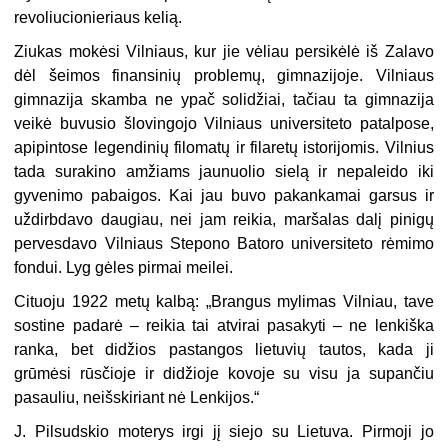
revoliucionieriaus kelią.
Ziukas mokėsi Vilniaus, kur jie vėliau persikėlė iš Zalavo
dėl šeimos finansinių problemų, gimnazijoje. Vilniaus
gimnazija skamba ne ypač solidžiai, tačiau ta gimnazija
veikė buvusio šlovingojo Vilniaus universiteto patalpose,
apipintose legendinių filomatų ir filaretų istorijomis. Vilnius
tada surakino amžiams jaunuolio sielą ir nepaleido iki
gyvenimo pabaigos. Kai jau buvo pakankamai garsus ir
uždirbdavo daugiau, nei jam reikia, maršalas dalį pinigų
pervesdavo Vilniaus Stepono Batoro universiteto rėmimo
fondui. Lyg gėles pirmai meilei.
Cituoju 1922 metų kalbą: „Brangus mylimas Vilniau, tave
sostine padarė – reikia tai atvirai pasakyti – ne lenkiška
ranka, bet didžios pastangos lietuvių tautos, kada ji
grūmėsi rūsčioje ir didžioje kovoje su visu ja supančiu
pasauliu, neišskiriant nė Lenkijos.“
J. Pilsudskio moterys irgi jį siejo su Lietuva. Pirmoji jo