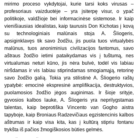
mirimo proceso vykdytojai, kurie tarsi koks virusas –
profesoriaus vaizduotėje – yra įsiterpę visur, o ypač
politikoje, valdžioje bei informacinėse sistemose. Ir kaip
vienišiausias idealistas, kaip taurusis Don Kichotas į kovą
su technologiniais malūnais stoja A. Šliogeris,
apsiginklavęs tik savo žodžiu, jis puola tuos virtualybės
malūnus, tuos anoniminius civilizacijos fantomus, savo
aštraus žodžio ietimi pataikydamas vis į tuštumą, nes
virtualumas neturi kūno, jis nėra bulvė, todėl vis labiau
niršdamas ir vis labiau stiprindamas smogiamąją, retorinę
savo žodžio galią. Tokia yra stilistinė A. Šliogerio raštų
ypatybė: emocinė ekspresinė amplifikacija, destruktyvios,
puolamosios žodžio jėgos auginimas. Ir šioje srityje,
gyvosios kalbos lauke, A. Šliogeris yra neprilygstamas
talentas, kaip beprotiška Vincento van Gogho aistra
tapyboje, kaip Broniaus Radzevičiaus egzistencinis kalbos
aštrumas ir kaip visa kita, kas į kultūrą stipriu fontanu
trykšta iš pačios žmogiškosios būties gelmės.