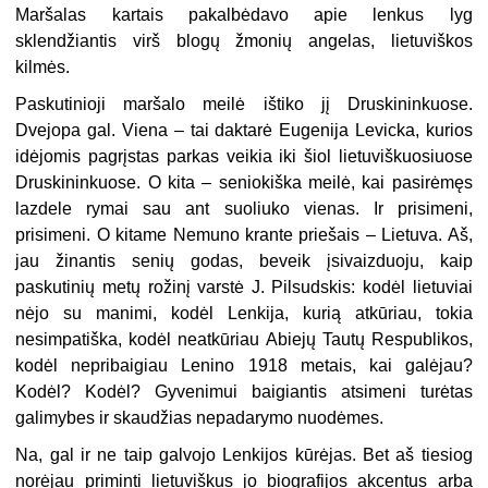
Maršalas kartais pakalbėdavo apie lenkus lyg
sklendžiantis virš blogų žmonių angelas, lietuviškos
kilmės.
Paskutinioji maršalo meilė ištiko jį Druskininkuose.
Dvejopa gal. Viena – tai daktarė Eugenija Levicka, kurios
idėjomis pagrįstas parkas veikia iki šiol lietuviškuosiuose
Druskininkuose. O kita – seniokiška meilė, kai pasirėmęs
lazdele rymai sau ant suoliuko vienas. Ir prisimeni,
prisimeni. O kitame Nemuno krante priešais – Lietuva. Aš,
jau žinantis senių godas, beveik įsivaizduoju, kaip
paskutinių metų rožinį varstė J. Pilsudskis: kodėl lietuviai
nėjo su manimi, kodėl Lenkija, kurią atkūriau, tokia
nesimpatiška, kodėl neatkūriau Abiejų Tautų Respublikos,
kodėl nepribaigiau Lenino 1918 metais, kai galėjau?
Kodėl? Kodėl? Gyvenimui baigiantis atsimeni turėtas
galimybes ir skaudžias nepadarymo nuodėmes.
Na, gal ir ne taip galvojo Lenkijos kūrėjas. Bet aš tiesiog
norėjau priminti lietuviškus jo biografijos akcentus arba