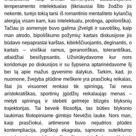
temperamento intelektualas (tikriausiai šito žodžio jis
nekentė, turėjo tokią tarsi iš romantinio mentaliteto kylančią
alergiją visam kam, kas intelektualu, protinga, apoloniška).
Tačiau jo asmenyje buvo galima įžvelgti ir savotiškų, kaip
man atrodo, bipoliškumo požymių: kartais diskusijose jis
būdavo nepaprastai karštas, kibirkščiuojantis, deginantis, o
kartais – visiškai ramus, geranoriškas, tolerantiškas,
atlaidžiai besišypsantis. Užsirūkydavome kur nors
koridoriuje po diskusijos ir su šypsena aptarinėdavome šį
bei tą apie mažus gyvenimo dalykus. Tarkim, kad, jo
nuomone, žvejyba plūdine meškere yra prasčiokų reikalas,
štai jis visuomet renkasi tik spiningą. Tai neva
aristokratiškas, sportinių įgūdžių reikalaująs menas –
mėtyti spiningą ir stebėti gelmėje blizgės blyksnių
trajektorijas. Tai beveik filosofija, tas būties blyksnio
laukimas filotopiniame gimtojo Nevėžio lauke. Nors man,
kaip prasčiokui, artimesnė buvo nejudrios plūdės
kontempliacija, jogiškoji ekagrata, sąmonės sutelktumo