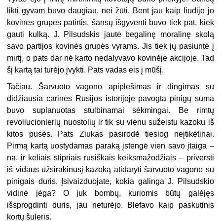
likti gyvam buvo daugiau, nei žūti. Bent jau kaip liudijo jo
kovinės grupės patirtis, šansų išgyventi buvo tiek pat, kiek
gauti kulką. J. Pilsudskis jautė begalinę moralinę skolą
savo partijos kovinės grupės vyrams. Jis tiek jų pasiuntė į
mirtį, o pats dar nė karto nedalyvavo kovinėje akcijoje. Tad
šį kartą tai turėjo įvykti. Pats vadas eis į mūšį.
Tačiau. Šarvuoto vagono apiplėšimas ir dingimas su
didžiausia carinės Rusijos istorijoje pavogta pinigų suma
buvo suplanuotas stulbinamai sėkmingai. Be rimtų
revoliucionierių nuostolių ir tik su vienu sužeistu kazoku iš
kitos pusės. Pats Ziukas pasirodė tiesiog neįtikėtinai.
Pirmą kartą uostydamas paraką įstengė vien savo įtaiga –
na, ir keliais stipriais rusiškais keiksmažodžiais – priversti
iš vidaus užsirakinusį kazoką atidaryti šarvuoto vagono su
pinigais duris. Įsivaizduojate, kokia galinga J. Pilsudskio
vidinė jėga? O juk bombų, kuriomis būtų galėjęs
išsprogdinti duris, jau neturėjo. Blefavo kaip paskutinis
kortų šuleris.