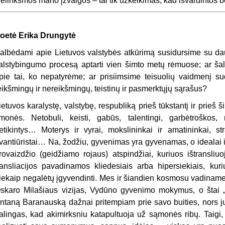
elinksmos mano įžvalgos – tai tik užkeikimas, kad išvardintos b
oetė
Erika Drungytė
albėdami apie Lietuvos valstybės atkūrimą susidursime su da
alstybingumo procesą aptarti vien šimto metų rėmuose; ar šalt
pie tai, ko nepatyrėme; ar prisiimsime teisuolių vaidmenį su
eikšmingų ir nereikšmingų, teistinų ir pasmerktųjų sąrašus?
ietuvos karalystę, valstybę, respubliką prieš tūkstantį ir pri
monės. Netobuli, keisti, gabūs, talentingi, garbėtroškos, ne
etikintys… Moterys ir vyrai, mokslininkai ir amatininkai, str
vantiūristai… Na, žodžiu, gyvenimas yra gyvenamas, o idealai i
rovaizdžio (geidžiamo rojaus) atspindžiai, kuriuos ištransliuo
ransliacijos pavadinamos kliedesiais arba hipersiekiais, ku
iekaip negalėtų įgyvendinti. Mes ir šiandien kosmosu vadiname
skaro Milašiaus vizijas, Vydūno gyvenimo mokymus, o štai „k
ntaną Baranauską dažnai pritempiam prie savo buities, nors 
alingas, kad akimirksniu katapultuoja už sąmonės ribų. Taigi,