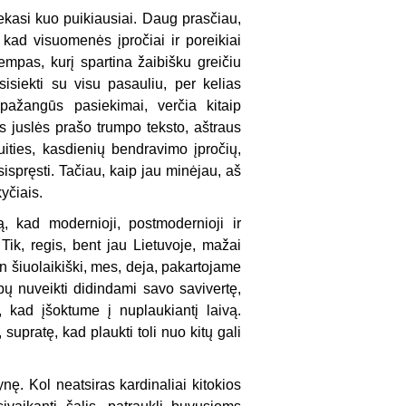
sekasi kuo puikiausiai. Daug prasčiau,
kad visuomenės įpročiai ir poreikiai
tempas, kurį spartina žaibišku greičiu
siekti su visu pasauliu, per kelias
 pažangūs pasiekimai, verčia kitaip
os juslės prašo trumpo teksto, aštraus
ities, kasdienių bendravimo įpročių,
sispręsti. Tačiau, kaip jau minėjau, aš
kyčiais.
ą, kad modernioji, postmodernioji ir
 Tik, regis, bent jau Lietuvoje, mažai
n šiuolaikiški, mes, deja, pakartojame
ų nuveikti didindami savo savivertę,
 kad įšoktume į nuplaukiantį laivą.
upratę, kad plaukti toli nuo kitų gali
ę. Kol neatsiras kardinaliai kitokios