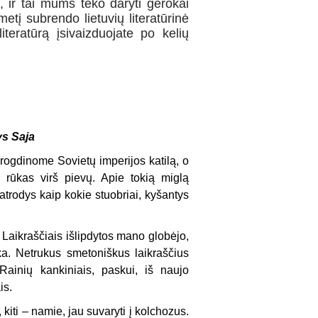
 ir tai mums teko daryti gerokai
etį subrendo lietuvių literatūrinė
teratūrą įsivaizduojate po kelių
s Saja
rogdinome Sovietų imperijos katilą, o
 rūkas virš pievų. Apie tokią miglą
 atrodys kaip kokie stuobriai, kyšantys
Laikraščiais išlipdytos mano globėjo,
a. Netrukus smetoniškus laikraščius
Rainių kankiniais, paskui, iš naujo
is.
iti – namie, jau suvaryti į kolchozus.