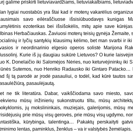
urį galime priskirti lietuviavardžiams, lietuviakalbiams, lietuvia
an lygiai nuostabūs yra štai kad ir moterų vakarėlius organizuo
lausimais savo eilėraščiuose išsisiūbuodavęs kunigas Ma
umylėtinis ezoterikas bei išsišokėlis, mitų apie save kūrėj
lbinas Herbačiauskas. Žaviuosi moterų teisių gynėja Žemaite, sa
ocialinių ir lyčių santykių klausimų kėlimo, bet man svarbi ir iki 
vasios ir neordinarinio elgesio operos solistė Marijona Rak
ussolinį. Kurie iš jų daugiau sukūrė Lietuvos? O kurie laisvė
uo K. Donelaičio iki Salomėjos Nėries, nuo keturvėjininkų iki S
iūnės Sutemos, nuo Henriko Radausko iki Gintaro Patacko… Mū
ad šį tą parodė ar įrodė pasauliui, o todėl, kad kūrė tautos 
asaulėžiūrą, pasaulėjautą.
et ne tik literatūra. Dabar, vaikščiodama savo miesto, sa
iekvienu mūsų inžinierių sukonstruotu tiltu, mūsų architek
okyklomis, jų mokslininkais, muziejais, galerijomis, mūsų me
risidėjusių prie mūsų visų gerovės, prie mūsų visų ugdymo, nors
antastiška, kūrybinga, talentinga… Pakaktų perskaityti gatv
tminimo lentas, paminklus, ženklus – va ir valstybės žemėlapis