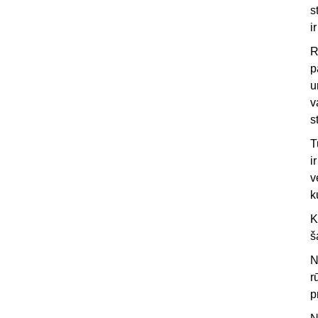
s
i
R
p
u
v
s
T
i
v
k
K
š
N
r
p