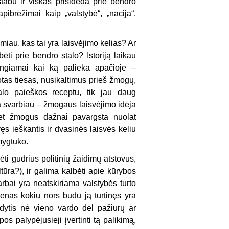
tabu ir viskas prisideda prie bendro
apibrėžimai kaip „valstybė“, „nacija“,
miau, kas tai yra laisvėjimo kelias? Ar
i prie bendro stalo? Istoriją laikau
engiamai kai ką palieka apačioje –
tas tiesas, nusikaltimus prieš žmogų,
alo paieškos receptu, tik jau daug
ra svarbiau – žmogaus laisvėjimo idėja
et žmogus dažnai pavargsta nuolat
ęs ieškantis ir dvasinės laisvės keliu
 mygtuko.
ti gudrius politinių žaidimų atstovus,
ltūra?), ir galima kalbėti apie kūrybos
arbai yra neatskiriama valstybės turto
ienas kokiu nors būdu ją turtinęs yra
ėdytis nė vieno vardo dėl pažiūrų ar
pos palypėjusieji įvertinti tą palikimą,