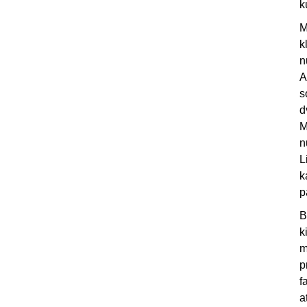
k
M
k
n
A
s
d
M
n
L
k
p
B
k
m
p
f
a