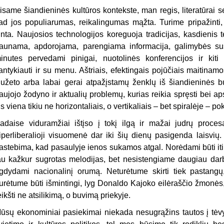
isame šiandieninės kultūros kontekste, man regis, lite
ratūrai 
ad jos populiarumas, reikalingumas mąžta. Turime pripažinti, 
inta. Naujosios technologijos koreguoja tradicijas, kasdienis 
aunama, apdorojama, parengiama informacija, galimybės susi
inutes pervedami pinigai, nuotolinės konferencijos ir kiti
antykiauti ir su menu. Aštriais, efektingais pojūčiais maitinam
iužeto arba labai gerai atpažįstamų ženklų iš šiandieninės bu
aujojo žodyno ir aktualių problemų, kurias reikia spręsti bei ap
is viena tikiu ne horizontaliais, o vertikaliais – bet spiralėje – po
adaise viduramžiai ištįso į tokį ilgą ir mažai judrų proces
iperliberalioji visuomenė dar iki šių dienų pasigenda laisvių.
astebima, kad pasaulyje ienos sukamos atgal. Norėdami būti iti
au kažkur sugrotas melodijas, bet nesistengiame daugiau darb
gdydami nacionalinį orumą. Neturėtume skirti tiek pastangų,
urėtume būti išmintingi, lyg Donaldo Kajoko eilėraščio žmonės, s
eikšti ne atsilikimą, o buvimą priekyje.
ūsų ekonominiai pasiekimai niekada nesugrąžins tautos į tėvyn