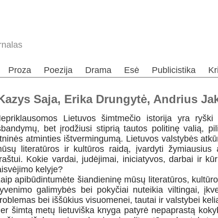
rnalas
Proza
Poezija
Drama
Esė
Publicistika
Kr
zys Saja, Erika Drungytė, Andrius Ja
epriklausomos Lietuvos šimtmečio istorija yra ryški 
šbandymų, bet įrodžiusi stiprią tautos politinę valią, 
tninės atminties ištvermingumą. Lietuvos valstybės atk
ūsų literatūros ir kultūros raidą, įvardyti žymiausius
raštui. Kokie vardai, judėjimai, iniciatyvos, darbai ir k
aisvėjimo kelyje?
aip apibūdintumėte šiandieninę mūsų literatūros, kultūr
yvenimo galimybės bei pokyčiai nuteikia viltingai, įkv
roblemas bei iššūkius visuomenei, tautai ir valstybei keli
er šimtą metų lietuviška knyga patyrė nepaprastą kokyb