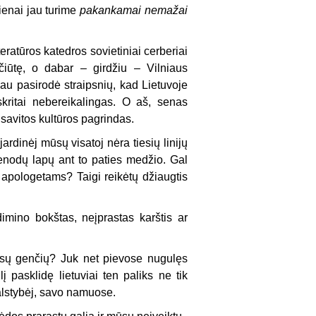
dienai jau turime
pakankamai nemažai
eratūros katedros sovietiniai cerberiai
čiūtę, o dabar – girdžiu – Vilniaus
au pasirodė straipsnių, kad Lietuvoje
kritai nebereikalingas. O aš, senas
savitos kultūros pagrindas.
ardinėj mūsų visatoj nėra tiesių linijų
ienodų lapų ant to paties medžio. Gal
s apologetams? Taigi reikėtų džiaugtis
mino bokštas, neįprastas karštis ar
rūsų genčių? Juk net pievose nugulęs
 pasklidę lietuviai ten paliks ne tik
valstybėj, savo namuose.