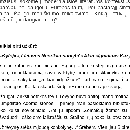
mžiaus įšokome į moderniausios literatūros kontekstus,
parčiau nei daugeliui Europos tautų. Per pastarąjį šimtm
alba, išaugo meniškumo reikalavimai. Kokią lietuvių li
ešimčių ir daugiau metų?
uikiai pirtį užkūrė
ašytojas, Lietuvos Nepriklausomybės Akto signataras
Kazy
su jau kalbėjęs, kad mes per Sąjūdį tartum suslėgtas garas sp
tkūrę nepriklausomą savo valstybę pradėjom sklaidytis kaip
emaičiai sakydavo „zuikiai pirtį užkūrė“. Tad mano teiginiai čia
š tos miglos. Kai tau skauda širdį, nesinori kalbėti apie slogą.
žaugau anksti netekęs tėvų. Tėvynė buvo antroji mano motina. 
lumpdirbio
Adomo sienos – pirmoji man pasiekiama bibliotek
eko keisti sovietiniais. Ant jų lipdėm „Žemaičių žemę“ su 
išvaduoti“, ieškojome laikraščių su Stalino ir jų pakalikų atvaizda
Už tėvynę srėbsim joudą konkolynę…“ Srėbėm. Vieni jau Sibire, k