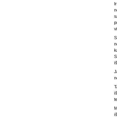
I
n
s
p
v
S
n
k
S
i
J
n
T
i
t
M
i