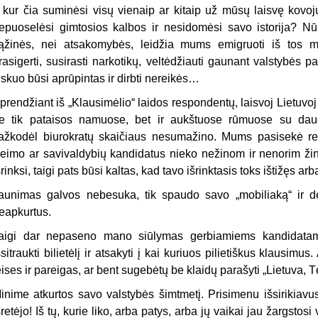
r kur čia suminėsi visų vienaip ar kitaip už mūsų laisvę kovo
epuoselėsi gimtosios kalbos ir nesidomėsi savo istorija? Nū
ąžinės, nei atsakomybės, leidžia mums emigruoti iš tos 
rasigerti, susirasti narkotikų, veltėdžiauti gaunant valstybės p
iskuo būsi aprūpintas ir dirbti nereikės…
prendžiant iš „Klausimėlio“ laidos respondentų, laisvoj Lietuvoj g
e tik pataisos namuose, bet ir aukštuose rūmuose su dau
ažkodėl biurokratų skaičiaus nesumažino. Mums pasisekė re
eimo ar savivaldybių kandidatus nieko nežinom ir nenorim žino
šrinksi, taigi pats būsi kaltas, kad tavo išrinktasis toks ištižęs ar
aunimas galvos nebesuka, tik spaudo savo „mobiliaką“ ir d
eapkurtus.
aigi dar nepaseno mano siūlymas gerbiamiems kandidatams
šsitraukti bilietėlį ir atsakyti į kai kuriuos pilietiškus klausim
eises ir pareigas, ar bent sugebėtų be klaidų parašyti „Lietuva
inime atkurtos savo valstybės šimtmetį. Prisimenu išsirikiavusį
šretėjo! Iš tų, kurie liko, arba patys, arba jų vaikai jau žargsto