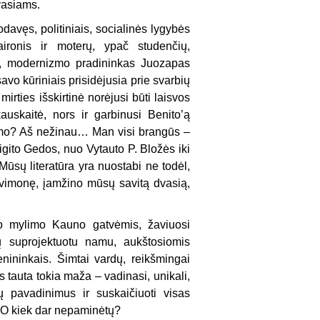
dvasiams.
davęs, politiniais, socialinės lygybės
ironis ir moterų, ypač studenčių,
as, modernizmo pradininkas Juozapas
vo kūriniais prisidėjusia prie svarbių
mirties išskirtinė norėjusi būti laisvos
auskaitė, nors ir garbinusi Benito’ą
jimo? Aš nežinau… Man visi brangūs –
igito Gedos, nuo Vytauto P. Bložės iki
sų literatūra yra nuostabi ne todėl,
savimonę, įamžino mūsų savitą dvasią,
vo mylimo Kauno gatvėmis, žaviuosi
tų suprojektuotu namu, aukštosiomis
nininkais. Šimtai vardų, reikšmingai
 tauta tokia maža – vadinasi, unikali,
ių pavadinimus ir suskaičiuoti visas
. O kiek dar nepaminėtų?