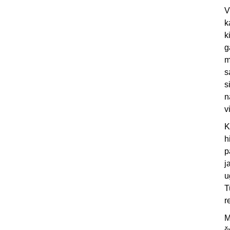
V
k
k
g
m
s
s
n
v
K
h
p
j
u
T
r
M