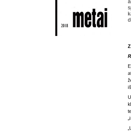
a
s
k
d
Z
R
E
a
ž
i
U
k
t
„
„