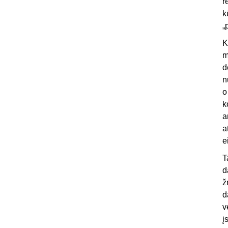
r
k
„
K
m
d
n
o
k
a
a
e
T
d
ž
d
v
į