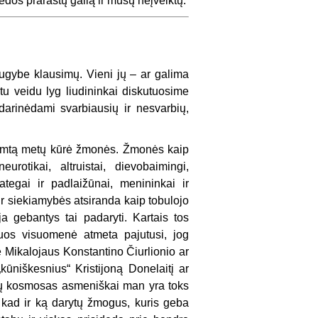
ėdos prarastų galią ir mūsų neįveiktų.
ugybe klausimų. Vieni jų – ar galima
u veidu lyg liudininkai diskutuosime
darinėdami svarbiausių ir nesvarbių,
eš šimtą metų kūrė žmonės. Žmonės kaip
urotikai, altruistai, dievobaimingi,
ategai ir padlaižūnai, menininkai ir
r siekiamybės atsiranda kaip tobulojo
ja gebantys tai padaryti. Kartais tos
riuos visuomenė atmeta pajutusi, jog
 Mikalojaus Konstantino Čiurlionio ar
ūniškesnius“ Kristijoną Donelaitį ar
jų kosmosas asmeniškai man yra toks
 kad ir ką darytų žmogus, kuris geba