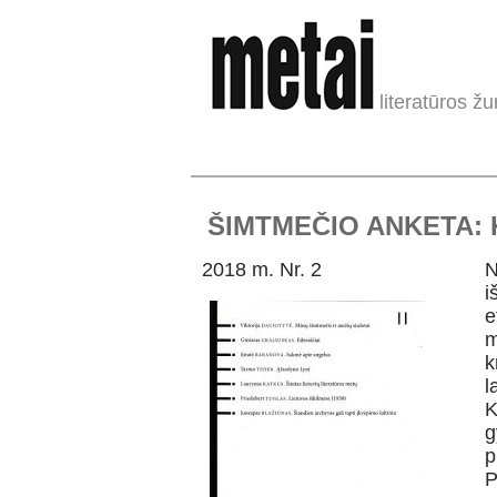
literatūros žu
ŠIMTMEČIO ANKETA: Ka
2018 m. Nr. 2
N
i
e
m
k
l
K
g
p
P