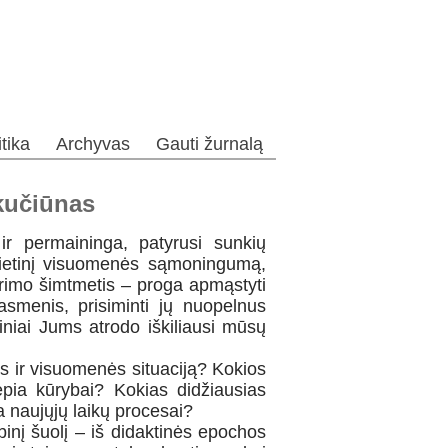
itika
Archyvas
Gauti žurnalą
kučiūnas
ir permaininga, patyrusi sunkių
pilietinį visuomenės sąmoningumą,
ūrimo šimtmetis – proga apmąstyti
 asmenis, prisiminti jų nuopelnus
ūriniai Jums atrodo iškiliausi mūsų
os ir visuomenės situaciją? Kokios
epia kūrybai? Kokias didžiausias
a naujųjų laikų procesai?
inį šuolį – iš didaktinės epochos