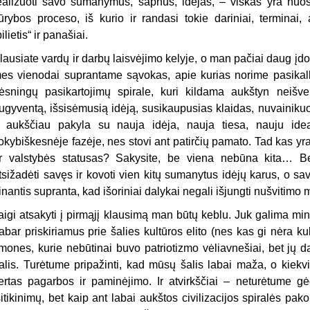
ealizuoti savo sumanymus, sapnus, idėjas, – viskas yra nuos
ūrybos proceso, iš kurio ir randasi tokie dariniai, terminai, 
pilietis“ ir panašiai.
lausiate vardų ir darbų laisvėjimo kelyje, o man pačiai daug įdo
es vienodai suprantame sąvokas, apie kurias norime pasikalbėt
ėsningų pasikartojimų spirale, kuri kildama aukštyn neišv
ugyventą, išsisėmusią idėją, susikaupusias klaidas, nuvainikuo
 aukščiau pakyla su nauja idėja, nauja tiesa, nauju ide
okybiškesnėje fazėje, nes stovi ant patirčių pamato. Tad kas y
r valstybės statusas? Sakysite, be viena nebūna kita… B
tsižadėti savęs ir kovoti vien kitų sumanytus idėjų karus, o sav
inantis supranta, kad išoriniai dalykai negali išjungti nušvitimo
aigi atsakyti į pirmąjį klausimą man būtų keblu. Juk galima minė
abar priskiriamus prie šalies kultūros elito (nes kas gi nėra ku
mones, kurie nebūtinai buvo patriotizmo vėliavnešiai, bet jų d
alis. Turėtume pripažinti, kad mūsų šalis labai maža, o kiekv
ertas pagarbos ir paminėjimo. Ir atvirkščiai – neturėtume g
sitikinimų, bet kaip ant labai aukštos civilizacijos spiralės pako