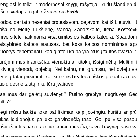
tengiasi įsiteikti ir modernesni knygų rašytojai, kurių šiandien 
r šitoj vietoj jau gali
už save pastovėti
.
odos, dar taip neseniai protestavom, dejavom, kai iš Lietuvių lit
ašalino Meilę Lukšienę, Vandą Zaborskaitę, Ireną Kostkevi
niversitete naikinama visa gimtosios kalbos katedra. Spaudoj j
alstybinės kalbos statusas, bet koks kalbos norminimas aps
tuobrys, tebemanau, kad gimtoji kalba yra mūsų tautos dvasia ir 
urėjom mes ir anksčiau vienokių ar kitokių išsigimėlių. Multimilij
r dviejų vienodų objektų. Nei kalnų, nei grumstų, nei dviejų v
ertėtų tatai prisiminti kai kuriems beatodairiškos globalizacijo
uo didesne tautų ir kultūrų įvairove.
as mus dar galėtų suvienyti? Putino grėblys, nugriuvęs Gedi
altis?..
egi mūsų laukia toks pat likimas kaip jotvingių, kuršių ar p
ūkas įsidienojus palieka gaivinančią rasą. Gal po visą pasaulį
rišiukšlintus parkus, o tuo labiau mes čia, savo Tėvynėj, savo 