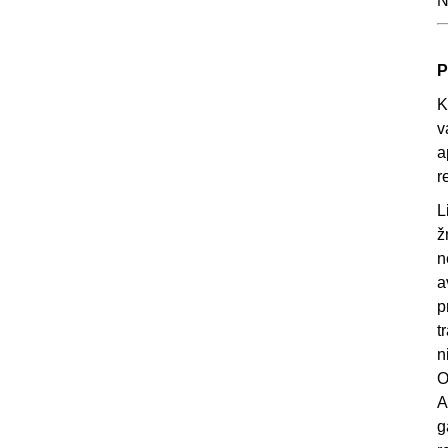
N
P
K
v
a
r
L
ž
n
a
p
t
n
O
A
g